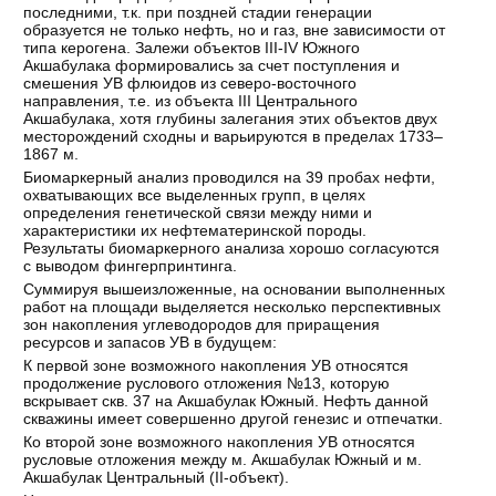
последними, т.к. при поздней стадии генерации
образуется не только нефть, но и газ, вне зависимости от
типа керогена. Залежи объектов III-IV Южного
Акшабулака формировались за счет поступления и
смешения УВ флюидов из северо-восточного
направления, т.е. из объекта III Центрального
Акшабулака, хотя глубины залегания этих объектов двух
месторождений сходны и варьируются в пределах 1733–
1867 м.
Биомаркерный анализ проводился на 39 пробах нефти,
охватывающих все выделенных групп, в целях
определения генетической связи между ними и
характеристики их нефтематеринской породы.
Результаты биомаркерного анализа хорошо согласуются
с выводом фингерпринтинга.
Суммируя вышеизложенные, на основании выполненных
работ на площади выделяется несколько перспективных
зон накопления углеводородов для приращения
ресурсов и запасов УВ в будущем:
К первой зоне возможного накопления УВ относятся
продолжение руслового отложения №13, которую
вскрывает скв. 37 на Акшабулак Южный. Нефть данной
скважины имеет совершенно другой генезис и отпечатки.
Ко второй зоне возможного накопления УВ относятся
русловые отложения между м. Акшабулак Южный и м.
Акшабулак Центральный (II-объект).