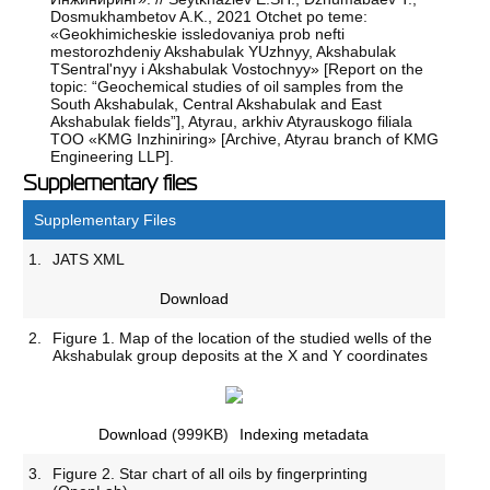
Dosmukhambetov A.K., 2021 Otchet po teme:
«Geokhimicheskie issledovaniya prob nefti
mestorozhdeniy Akshabulak YUzhnyy, Akshabulak
TSentral'nyy i Akshabulak Vostochnyy» [Report on the
topic: “Geochemical studies of oil samples from the
South Akshabulak, Central Akshabulak and East
Akshabulak fields”], Atyrau, arkhiv Atyrauskogo filiala
TOO «KMG Inzhiniring» [Archive, Atyrau branch of KMG
Engineering LLP].
Supplementary files
Supplementary Files
1.
JATS XML
Download
2.
Figure 1. Map of the location of the studied wells of the
Akshabulak group deposits at the X and Y coordinates
Download
(999KB)
Indexing metadata
3.
Figure 2. Star chart of all oils by fingerprinting