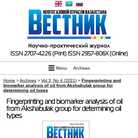
ISSN 2707-4226 (Print)
ISSN 2957-806X (Online)
Menu
Archives
Home
>
Archives
>
Vol 3, No 4 (2021)
>
Fingerprinting and
biomarker analysis of oil from Akshabulak group for
determining oil types
Fingerprinting and biomarker analysis of oil
from Akshabulak group for determining oil
types