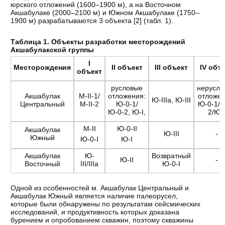
юрского отложений (1600–1900 м), а на Восточном
Акшабулаке (2000–2100 м) и Южном Акшабулаке (1750–
1900 м) разрабатываются 3 объекта [
2
] (табл. 1).
Таблица 1. Объекты разработки месторождений
Акшабулакской группы
I
Месторождения
II объект
III объект
IV объ
объект
русловые
нерусло
Акшабулак
М-II-1/
отложения:
отложен
Ю-IIIа, Ю-III
Центральный
М-II-2
Ю-0-1/
Ю-0-1/Ю
Ю-0-2, Ю-I,
2/Ю-
M-II
Ю-0-II
Акшабулак
Ю-III
-
Южный
Ю-0-I
Ю-I
Акшабулак
Ю-
Возвратный
Ю-II
-
Восточный
III/IIIa
Ю-0-I
Одной из особенностей м. Акшабулак Центральный и
Акшабулак Южный является наличие палеорусел,
которые были обнаружены по результатам сейсмических
исследований, и продуктивность которых доказана
бурением и опробованием скважин, поэтому скважины