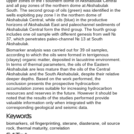
upper zones of the I southern dome of Akshabulak Central
and all pay zones of the northern dome at Akshabulak
South. The second group of oils (green) was identified in the
wells exploiting pay zone I in the northern dome of
Akshabulak Central, while oils (blue) in the productive
horizons of Akshabulak East and paleochannel sediments of
Akshabulak Central form the third group. The fourth group
includes one oil sample with different genesis from well №
37, which penetrates paleo-channel № 13 at South
Akshabulak.
Biomarker analysis was carried out for 39 oil samples,
according to which the oils were formed in terrigenous
(clayey) organic matter, deposited in lacustrine environment.
In terms of thermal parameters, the oils of the Eastern
Akshabulak are less mature than the oils of the Central
Akshabulak and the South Akshabulak, despite their relative
deeper depths. Based on the work performed, the
conclusion presents the prospective hydrocarbon
accumulation zones suitable for increasing hydrocarbon
resources and reserves in the future. However it should be
noted that the results of the studies performed provide
valuable information only when integrated with the
corresponding geological and seismic data.
Keywords
biomarkers
,
oil fingerprinting
,
sterane
,
diasterane
,
oil source
rock
,
thermal maturity
,
correlation