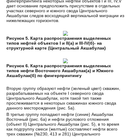
фингерпринтинга некоторых нефтей объектов I и III, IV,V
дает основание предположить присутствие в отдельных
участках северного и южного свода Центрального
Акшабулак следов восходящей вертикальной миграции из
нижележащих горизонтов.
Рисунок 5. Карта распространения выделенных
типов нефтей объектов I и II(а) и III-IV(б)- на
структурной карте (Центральный Акшабулак)
Рисунок 6. Карта распространения выделенных
типов нефти Восточного Акшабулак(а) и Южного
Акшабулак(б) по фингерпринтингу
Вторую группу образуют нефти (зеленый цвет) скважин,
разрабатываемых на объекте I северного свода
Центрального Акшабулак, хотя такой тип также
прослеживается в некоторых скважинах южного свода
данного месторождения (рис. 5а).
В третью группу попадают нефти (синие) Акшабулак
Восточный (рис. 6а) и нефти руслового отложения
(объект II) Центрального Акшабулак (рис. 5), в то время
как подгруппу смеси (желтые) составляют нефти всего
трех скважин (№230, 413 и 281) Центрального