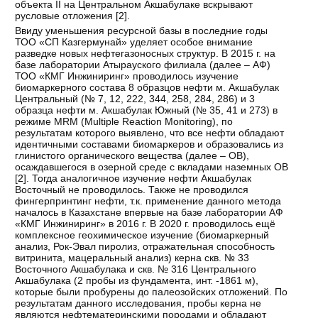
объекта II на Центральном Акшабулаке вскрывают
русловые отложения [
2
].
Ввиду уменьшения ресурсной базы в последние годы
ТОО «СП Казгермунай» уделяет особое внимание
разведке новых нефтегазоносных структур. В 2015 г. на
базе лаборатории Атырауского филиала (далее – АФ)
ТОО «КМГ Инжиниринг» проводилось изучение
биомаркерного состава 8 образцов нефти м. Акшабулак
Центральный (№ 7, 12, 222, 344, 258, 284, 286) и 3
образца нефти м. Акшабулак Южный (№ 35, 41 и 273) в
режиме MRM (Multiple Reaction Monitoring), по
результатам которого выявлено, что все нефти обладают
идентичными составами биомаркеров и образовались из
глинистого органического вещества (далее – ОВ),
осаждавшегося в озерной среде с вкладами наземных ОВ
[
2
]. Тогда аналогичное изучение нефти Акшабулак
Восточный не проводилось. Также не проводился
фингерпринтинг нефти, т.к. применение данного метода
началось в Казахстане впервые на базе лаборатории АФ
«КМГ Инжиниринг» в 2016 г. В 2020 г. проводилось ещё
комплексное геохимическое изучение (биомаркерный
анализ, Рок-Эвал пиролиз, отражательная способность
витринита, мацеральный анализ) керна скв. № 33
Восточного Акшабулака и скв. № 316 Центрального
Акшабулака (2 пробы из фундамента, инт. -1861 м),
которые были пробурены до палеозойских отложений. По
результатам данного исследования, пробы керна не
являются нефтематеринскими породами и обладают