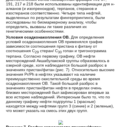
191, 217 и 218 были использованы идентификации для н-
алканов (и изопреноидов), терпанов, стеранов и
изостеранов соответственно. Четыре типа нефтей,
выделенных по результатам фингерпринтинга, были
исследованы по биомаркерному анализу, чтобы
определить, вызваны ли такие различия их
генетическими особенностями.
Условия осадконакопления ОВ.
Для определения
условий осадконакопления ОВ применялся график
зависимости соотношения пристана к фитану от
соотношения С
стеран/ С
гопан и тригонограмма
29
30
терпана. Согласно первому графику, ОВ нефти
месторождений Акшабулакской группы образовалось в
озерной среде, хотя наблюдается большой разброс в
значениях пристан/фитан (рис. 7). Относительно высокие
значения Pr/Ph в нефтях указывают на наличие
преимущественно окислительной среды во время
осадконакопления ОВ. Такой большой разброс в
значениях пристан/фитан нефти в пределах очень
близких месторождений был зафиксирован впервые за
всю историю наблюдений. Интересным было то, что по
данному графику нефти подгруппы 1 (красные)
находятся между нефтями групп 3 (синие) и 2 (зеленые),
что может указать на смесь этих двух групп.