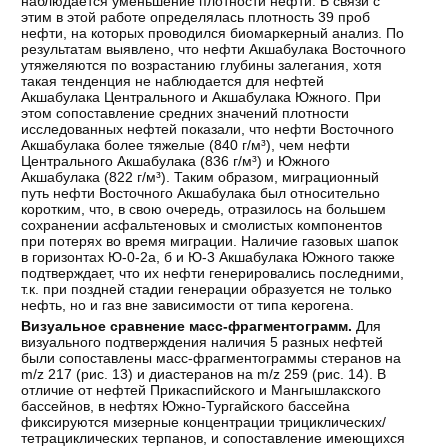
наблюдается уменьшение плотности нефти. В связи с
этим в этой работе определялась плотность 39 проб
нефти, на которых проводился биомаркерный анализ. По
результатам выявлено, что нефти Акшабулака Восточного
утяжеляются по возрастанию глубины залегания, хотя
такая тенденция не наблюдается для нефтей
Акшабулака Центрального и Акшабулака Южного. При
этом сопоставление средних значений плотности
исследованных нефтей показали, что нефти Восточного
Акшабулака более тяжелые (840 г/м³), чем нефти
Центрального Акшабулака (836 г/м³) и Южного
Акшабулака (822 г/м³). Таким образом, миграционный
путь нефти Восточного Акшабулака был относительно
коротким, что, в свою очередь, отразилось на большем
сохранении асфальтеновых и смолистых компонентов
при потерях во время миграции. Наличие газовых шапок
в горизонтах Ю-0-2а, б и Ю-3 Акшабулака Южного также
подтверждает, что их нефти генерировались последними,
т.к. при поздней стадии генерации образуется не только
нефть, но и газ вне зависимости от типа керогена.
Визуальное сравнение масс-фрагментограмм.
Для
визуального подтверждения наличия 5 разных нефтей
были сопоставлены масс-фрагментограммы стеранов на
m/z 217 (рис. 13) и диастеранов на m/z 259 (рис. 14). В
отличие от нефтей Прикаспийского и Мангышлакского
бассейнов, в нефтях Южно-Тургайского бассейна
фиксируются мизерные концентрации трициклических/
тетрациклических терпанов, и сопоставление имеющихся