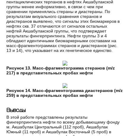
пентациклических терпанов в нефтях Акшабулакской
группы менее информативно, в связи с чем при
сравнении применялись стераны и диастераны. По
результатам визуального сравнения стеранов и
диастеранов выявлено, что сигналы этих биомаркеров в
нефтях скв. 37 отличаются от сигналов остальных
нефтей Акшабулакской группы, что подтверждает
результаты фингерпринтинга. Нефти группы 3 и 4
обладают идентичными биомаркерными составами на
масс-фрагментограммах стеранов и диастеранов (рис.
13 и 14), что указывает на их генетическое единство.
Рисунок 13. Масс-фрагментограмма стеранов (m/z
217) в представительных пробах нефти
Рисунок 14. Масс-фрагментограмма диастеранов (m/z
259) в представительных пробах нефти
Выводы
В этой работе представлены результаты
фингерпринтинга нефти по всему добывающему фонду
м. Акшабулак Центральный (112 проб), Акшабулак
Южный (11 проб) и Акшабулак Восточный (5 проб) в