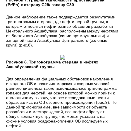
Рисунок 7. График зависимости пристан/фитан
(Pr/Ph) к стерану С29/ гопану С30
Данное наблюдение также подверждается результатами
тригонограммы стерана, где нефти первой группы, к
которым относятся нефти разных объектов разработки
Центрального Акшабулака, расположены между нефтями
из Восточного Акшабулака (синие прямоугольники) и
западной части Акшабулака Центрального (зеленые
круги) (рис.8).
Рисунок 8. Тригонограмма стерана в нефтях
Акшабулакской группы
Для определения фациальных обстановок накопления
исходного ОВ и различия морских и озерных условий
раннего диагенеза также использовалась тригонограмма
гопанов для нефтей, на основе которой можно прийти к
аналогичному выводу, что все исследованные нефти
образовались из ОВ озерного происхождения (рис.9). По
данной тригонограмме, вне зависимости от объекта
разработки и месторождений, все нефти образуют
общую компактную группу, что может указывать на
схожие условия осадконакопления ОВ исследуемых
нефтей.