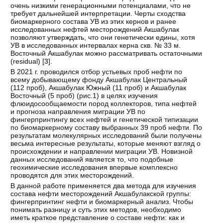
очень низкими генерационными потенциалами, что не
требует дальнейшей интерпретации. Черты сходства
биомаркерного состава УВ из этих кернов и ранее
исследованных нефтей месторождений Акшабулак
позволяют утверждать, что они генетически едины, хотя
УВ в исследованных интервалах керна скв. № 33 м.
Восточный Акшабулак можно рассматривать остаточными
(residual) [
3
].
В 2021 г. проводился отбор устьевых проб нефти по
всему добывающему фонду Акшабулак Центральный
(112 проб), Акшабулак Южный (11 проб) и Акшабулак
Восточный (5 проб) (рис.1) в целях изучения
флюидосообщаемости пород коллекторов, типа нефтей
и прогноза направления миграции УВ по
фингерпринтингу всех нефтей и генетической типизации
по биомаркерному составу выбранных 39 проб нефти. По
результатам молекулярных исследований были получены
весьма интересные результаты, которые меняют взгляд о
происхождении и направлении миграции УВ. Новизной
данных исследований является то, что подобные
геохимические исследования впервые комплексно
проводятся для этих месторождений.
В данной работе применяется два метода для изучения
состава нефти месторождений Акшабулакской группы:
фингерпринтинг нефти и биомаркерный анализ. Чтобы
понимать разницу и суть этих методов, необходимо
иметь краткое представление о составе нефти: как и