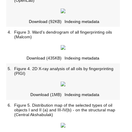
(OpenLab)
Download
(92KB)
Indexing metadata
4.
Figure 3. Ward's dendrogram of all fingerprinting oils
(Malcom)
Download
(435KB)
Indexing metadata
5.
Figure 4. 2D X-ray analysis of all oils by fingerprinting
(PIGI)
Download
(1MB)
Indexing metadata
6.
Figure 5. Distribution map of the selected types of oil
objects I and II (a) and III-IV(b) - on the structural map
(Central Akshabulak)