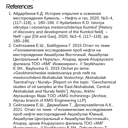
References
Айдарбеков К.Д. История открытия и освоения
месторождения Кумколь. – Нефть и газ, 2020, №3–4,
(117–118), с. 180–186. // Aydarbekov K.D. Istoriya
otkrytiya i osvoeniya mestorozhdeniya Kumkol' [History
of discovery and development of the Kumkol field]. –
Neft' i gaz [Oil and Gas], 2020, №3–4, (117–118), pp.
180–186.
Сейтхазиев Е.Ш., Байбурина Г. 2015 Отчет по теме:
«Геохимические исследования проб нефти на
месторождении Акшабулак Восточный, Акшабулак
Центральный и Нуралы», Атырау, архив Атырауского
филиала ТОО «КМГ Инжиниринг». // Seytkhaziev
E.SH., Bayburina G. 2015 Otchet po teme:
«Geokhimicheskie issledovaniya prob nefti na
mestorozhdenii Akshabulak Vostochnyi, Akshabulak
Tsentral'nyy i Nuraly» [Report on the topic: “Geochemical
studies of oil samples at the East Akshabulak, Central
Akshabulak and Nuraly fields”], Atyrau, Arkhiv
Atyrauskogo filiala TOO «KMG Inzhiniring» [Archive,
Atyrau branch of KMG Engineering LLP].
Сейтхазиев Е.Ш., Джумабаев Т., Досмухамбетов А.К.,
2021. Отчет по теме: «Геохимические исследования
проб нефти месторождений Акшабулак Южный,
Акшабулак Центральный и Акшабулак Восточный»,
Атырау, архив Атырауского филиала ТОО «КМГ
Инжиниринг». // Seytkhaziev E.SH., Dzhumabaev T.,