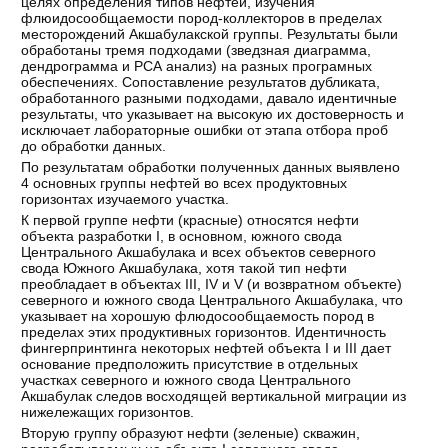
целях определения типов нефтей, изучения
флюидосообщаемости пород-коллекторов в пределах
месторождений Акшабулакской группы. Результаты были
обработаны тремя подходами (зведзная диаграмма,
дендрограмма и РСА анализ) на разных програмных
обеспечениях. Сопоставление результатов дубликата,
обработанного разными подходами, давало идентичные
результаты, что указывает на высокую их достоверность и
исключает лабораторные ошибки от этапа отбора проб
до обработки данных.
По результатам обработки полученных данных выявлено
4 основных группы нефтей во всех продуктовных
горизонтах изучаемого участка.
К первой группе нефти (красные) относятся нефти
объекта разработки I, в основном, южного свода
Центрального Акшабулака и всех объектов северного
свода Южного Акшабулака, хотя такой тип нефти
преобладает в объектах III, IV и V (и возвратном объекте)
северного и южного свода Центрального Акшабулака, что
указывает на хорошую флюдосообщаемость пород в
пределах этих продуктивных горизонтов. Идентичность
фингерпринтинга некоторых нефтей объекта I и III дает
основание предположить присутствие в отдельных
участках северного и южного свода Центрального
Акшабулак следов восходящей вертикальной миграции из
нижележащих горизонтов.
Вторую группу образуют нефти (зеленые) скважин,