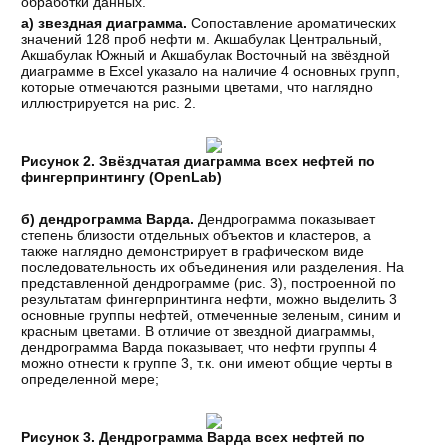
обработки данных.
а) звездная диаграмма.
Сопоставление ароматических
значений 128 проб нефти м. Акшабулак Центральный,
Акшабулак Южный и Акшабулак Восточный на звёздной
диаграмме в Excel указало на наличие 4 основных групп,
которые отмечаются разными цветами, что наглядно
иллюстрируется на рис. 2.
Рисунок 2. Звёздчатая диаграмма всех нефтей по
фингерпринтингу (OpenLab)
б) дендрограмма Варда.
Дендрограмма показывает
степень близости отдельных объектов и кластеров, а
также наглядно демонстрирует в графическом виде
последовательность их объединения или разделения. На
представленной дендрограмме (рис. 3), построенной по
результатам фингерпринтинга нефти, можно выделить 3
основные группы нефтей, отмеченные зеленым, синим и
красным цветами. В отличие от звездной диаграммы,
дендрограмма Варда показывает, что нефти группы 4
можно отнести к группе 3, т.к. они имеют общие черты в
определенной мере;
Рисунок 3. Дендрограмма Варда всех нефтей по