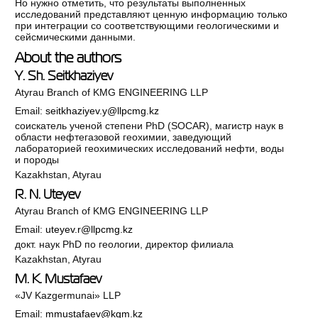
Но нужно отметить, что результаты выполненных
исследований представляют ценную информацию только
при интеграции со соответствующими геологическими и
сейсмическими данными.
About the authors
Y. Sh. Seitkhaziyev
Atyrau Branch of KMG ENGINEERING LLP
Email:
seitkhaziyev.y@llpcmg.kz
соискатель ученой степени PhD (SOCAR), магистр наук в
области нефтегазовой геохимии, заведующий
лабораторией геохимических исследований нефти, воды
и породы
Kazakhstan, Atyrau
R. N. Uteyev
Atyrau Branch of KMG ENGINEERING LLP
Email:
uteyev.r@llpcmg.kz
докт. наук PhD по геологии, директор филиала
Kazakhstan, Atyrau
M. K. Mustafaev
«JV Kazgermunai» LLP
Email:
mmustafaev@kgm.kz