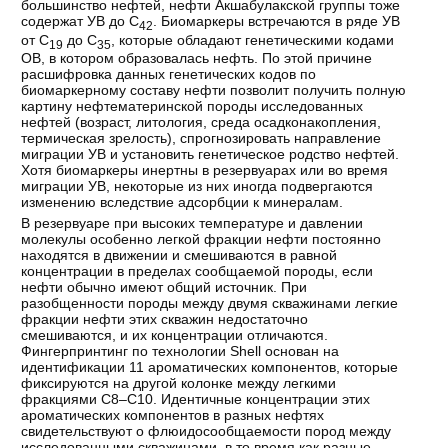
большинство нефтей, нефти Акшабулакской группы тоже
содержат УВ до С
. Биомаркеры встречаются в ряде УВ
42
от С
до С
, которые обладают генетическими кодами
19
35
ОВ, в котором образовалась нефть. По этой причине
расшифровка данных генетических кодов по
биомаркерному составу нефти позволит получить полную
картину нефтематеринской породы исследованных
нефтей (возраст, литология, среда осадконакопления,
термическая зрелость), спрогнозировать направление
миграции УВ и установить генетическое родство нефтей.
Хотя биомаркеры инертны в резервуарах или во время
миграции УВ, некоторые из них иногда подвергаются
изменению вследствие адсорбции к минералам.
В резервуаре при высоких температуре и давлении
молекулы особенно легкой фракции нефти постоянно
находятся в движении и смешиваются в равной
концентрации в пределах сообщаемой породы, если
нефти обычно имеют общий источник. При
разобщенности породы между двумя скважинами легкие
фракции нефти этих скважин недостаточно
смешиваются, и их концентрации отличаются.
Фингерпринтинг по технологии Shell основан на
идентификации 11 ароматических компонентов, которые
фиксируются на другой колонке между легкими
фракциями С8–С10. Идентичные концентрации этих
ароматических компонентов в разных нефтях
свидетельствуют о флюидосообщаемости пород между
исследованными скважинами, в то время как разные