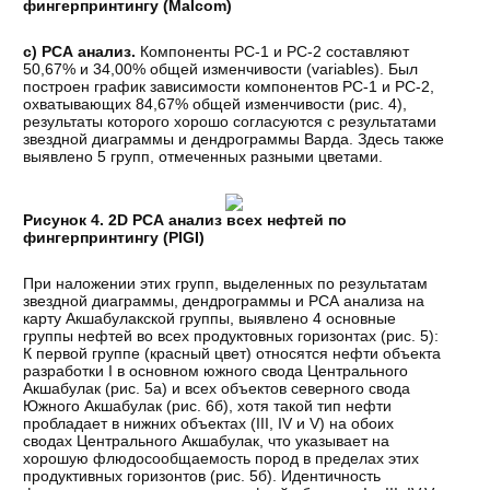
фингерпринтингу (Malcom)
с) РСА анализ.
Компоненты РС-1 и РС-2 составляют
50,67% и 34,00% общей изменчивости (variables). Был
построен график зависимости компонентов РС-1 и РС-2,
охватывающих 84,67% общей изменчивости (рис. 4),
результаты которого хорошо согласуются с результатами
звездной диаграммы и дендрограммы Варда. Здесь также
выявлено 5 групп, отмеченных разными цветами.
Рисунок 4. 2D РСА анализ всех нефтей по
фингерпринтингу (PIGI)
При наложении этих групп, выделенных по результатам
звездной диаграммы, дендрограммы и РСА анализа на
карту Акшабулакской группы, выявлено 4 основные
группы нефтей во всех продуктовных горизонтах (рис. 5):
К первой группе (красный цвет) относятся нефти объекта
разработки I в основном южного свода Центрального
Акшабулак (рис. 5а) и всех объектов северного свода
Южного Акшабулак (рис. 6б), хотя такой тип нефти
пробладает в нижних объектах (III, IV и V) на обоих
сводах Центрального Акшабулак, что указывает на
хорошую флюдосообщаемость пород в пределах этих
продуктивных горизонтов (рис. 5б). Идентичность