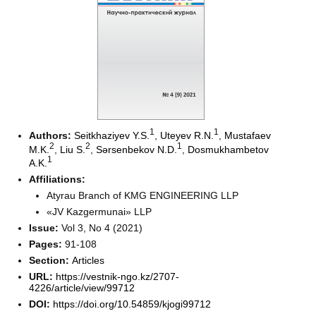
1
1
Authors:
Seitkhaziyev Y.S.
,
Uteyev R.N.
,
Mustafaev
2
2
1
M.K.
,
Liu S.
,
Sәrsenbekov N.D.
,
Dosmukhambetov
1
A.K.
Affiliations:
Atyrau Branch of KMG ENGINEERING LLP
«JV Kazgermunai» LLP
Issue:
Vol 3, No 4 (2021)
Pages:
91-108
Section:
Articles
URL:
https://vestnik-ngo.kz/2707-
4226/article/view/99712
DOI:
https://doi.org/10.54859/kjogi99712