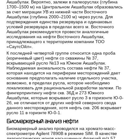
Акшабулак. Вероятно, залежи в палеоруслах (глубина
1700–1500 м) на Центральном Акшабулак образовались
за счет миграции УВ из нижней части Восточного
Акшабулак (глубина 2000–2100 м) через русла. Для
подтверждения единства резервуара и одинаковых
условий резервуара в пределах всего м. Восточного
Акшабулак рекомендуется провести аналогичные
исследования на нефти Восточного Акшабулак,
принадлежащего к территориям компании ТОО
«СаутсОйл».
К последней четвертой группе относится одна проба
(коричневый цвет) нефти со скважины № 37,
вскрывающей русло №13 на Южном Акшабулак.
Наблюдаемая аномальность состава нефти № 37,
которая находится на периферии месторождений дает
основание предполагать наличие отдельного участка,
возможно, в пределах русла, которое необходимо
локализовать для рациональной разработки залежи. По
фингерпринтингу нефти скв. 36Д и 273 Южного
Акшабулак, которые вскрывают русло 3 в горизонте Ю-0-
2б, не отличаются от других нефтей северного свода
данного месторождения, хотя нефть скв. 206 вскрывает
русло 11 в горизнте Ю-0-1.
Биомаркерный анализ нефти
Биомаркерный анализ проводился на хромато-масс-
спектрометре Agilent 7890B в режиме SIM. В качестве
диагностических ионов насыщенных фракций m/z 57,