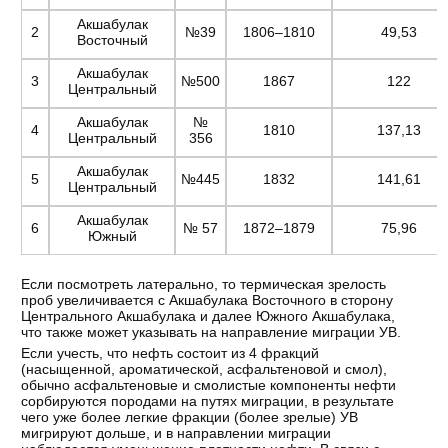
Акшабулак
2
№39
1806–1810
49,53
Восточный
Акшабулак
3
№500
1867
122
Центральный
Акшабулак
№
4
1810
137,13
Центральный
356
Акшабулак
5
№445
1832
141,61
Центральный
Акшабулак
6
№ 57
1872–1879
75,96
Южный
Если посмотреть латерально, то термическая зрелость
проб увеличивается с Акшабулака Восточного в сторону
Центрального Акшабулака и далее Южного Акшабулака,
что также может указывать на направление миграции УВ.
Если учесть, что нефть состоит из 4 фракций
(насыщенной, ароматической, асфальтеновой и смол),
обычно асфальтеновые и смолистые компоненты нефти
сорбируются породами на путях миграции, в результате
чего уже более легкие фракции (более зрелые) УВ
мигрируют дольше, и в направлении миграции