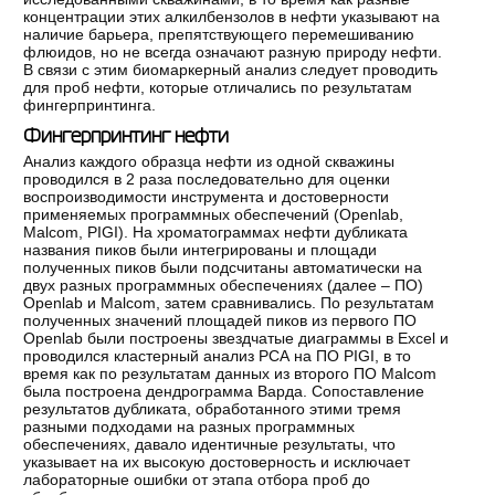
концентрации этих алкилбензолов в нефти указывают на
наличие барьера, препятствующего перемешиванию
флюидов, но не всегда означают разную природу нефти.
В связи с этим биомаркерный анализ следует проводить
для проб нефти, которые отличались по результатам
фингерпринтинга.
Фингерпринтинг нефти
Анализ каждого образца нефти из одной скважины
проводился в 2 раза последовательно для оценки
воспроизводимости инструмента и достоверности
применяемых программных обеспечений (Openlab,
Malcom, PIGI). На хроматограммах нефти дубликата
названия пиков были интегрированы и площади
полученных пиков были подсчитаны автоматически на
двух разных программных обеспечениях (далее – ПО)
Openlab и Malcom, затем сравнивались. По результатам
полученных значений площадей пиков из первого ПО
Openlab были построены звездчатые диаграммы в Excel и
проводился кластерный анализ РСА на ПО PIGI, в то
время как по результатам данных из второго ПО Malcom
была построена дендрограмма Варда. Сопоставление
результатов дубликата, обработанного этими тремя
разными подходами на разных программных
обеспечениях, давало идентичные результаты, что
указывает на их высокую достоверность и исключает
лабораторные ошибки от этапа отбора проб до