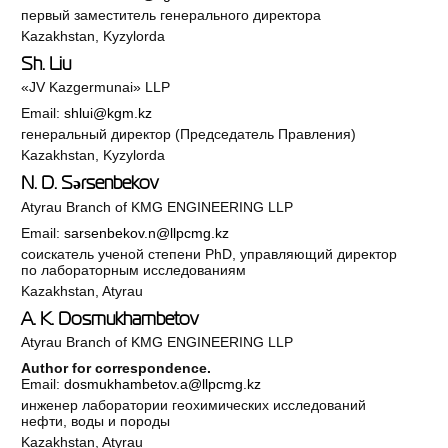
первый заместитель генерального директора
Kazakhstan, Kyzylorda
Sh. Liu
«JV Kazgermunai» LLP
Email:
shlui@kgm.kz
генеральный директор (Председатель Правления)
Kazakhstan, Kyzylorda
N. D. Sәrsenbekov
Atyrau Branch of KMG ENGINEERING LLP
Email:
sarsenbekov.n@llpcmg.kz
соискатель ученой степени PhD, управляющий директор
по лабораторным исследованиям
Kazakhstan, Atyrau
A. K. Dosmukhambetov
Atyrau Branch of KMG ENGINEERING LLP
Author for correspondence.
Email:
dosmukhambetov.a@llpcmg.kz
инженер лаборатории геохимических исследований
нефти, воды и породы
Kazakhstan, Atyrau