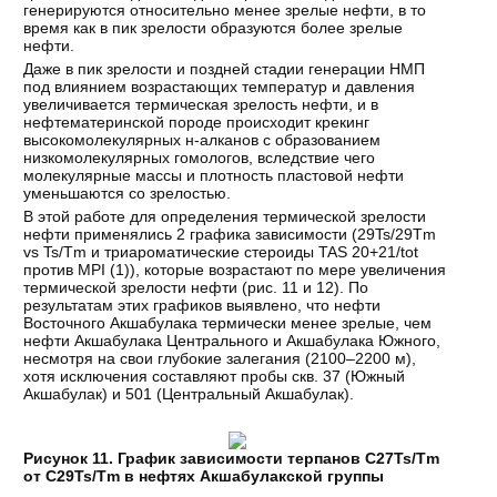
генерируются относительно менее зрелые нефти, в то
время как в пик зрелости образуются более зрелые
нефти.
Даже в пик зрелости и поздней стадии генерации НМП
под влиянием возрастающих температур и давления
увеличивается термическая зрелость нефти, и в
нефтематеринской породе происходит крекинг
высокомолекулярных н-алканов с образованием
низкомолекулярных гомологов, вследствие чего
молекулярные массы и плотность пластовой нефти
уменьшаются со зрелостью.
В этой работе для определения термической зрелости
нефти применялись 2 графика зависимости (29Ts/29Tm
vs Ts/Tm и триароматические стероиды TAS 20+21/tot
против MPI (1)), которые возрастают по мере увеличения
термической зрелости нефти (рис. 11 и 12). По
результатам этих графиков выявлено, что нефти
Восточного Акшабулака термически менее зрелые, чем
нефти Акшабулака Центрального и Акшабулака Южного,
несмотря на свои глубокие залегания (2100–2200 м),
хотя исключения составляют пробы скв. 37 (Южный
Акшабулак) и 501 (Центральный Акшабулак).
Рисунок 11. График зависимости терпанов С27Ts/Tm
от C29Ts/Tm в нефтях Акшабулакской группы