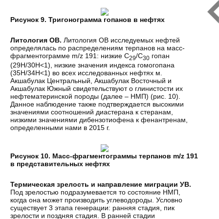
Рисунок 9. Тригонограмма гопанов в нефтях
Литология ОВ.
Литология ОВ исследуемых нефтей
определялась по распределениям терпанов на масс-
фрагментограмме m/z 191: низкие С
/С
гопан
29
30
(29H/30H<1), низкие значения индекса гомогопана
(35H/34H<1) во всех исследованных нефтях м.
Акшабулак Центральный, Акшабулак Восточный и
Акшабулак Южный свидетельствуют о глинистости их
нефтематеринской породы (далее – НМП) (рис. 10).
Данное наблюдение также подтверждается высокими
значениями соотношений диастерана к стеранам,
низкими значениями дибензотиофена к фенантренам,
определенными нами в 2015 г.
Рисунок 10. Масс-фрагментограммы терпанов m/z 191
в представительных нефтях
Термическая зрелость и направление миграции УВ.
Под зрелостью подразумевается то состояние НМП,
когда она может производить углеводороды. Условно
существует 3 этапа генерации: ранняя стадия, пик
зрелости и поздняя стадия. В ранней стадии