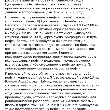
разрабатываемых на объекте I северного свода
Центрального Акшабулак, хотя такой тип также
прослеживается в некоторых скважинах южного свода
данного месторождения (скв. 462, 237, 238 и т.д).
В третью группу попадают нефти (синие) руслового
отложения (объект II) Центрального Акшабулак.
Вероятно, палеорусловые залежи (глубина 1700–1500 м)
на Центральном Акшабулаке образовались за счет
миграции УВ из нижней части Восточного Акшабулак
(глубина 2000–2100 м) через русло. Миграционный путь
нефти Восточного Акшабулака был относительно
коротким, что, в свою очередь, отразилось на большем
сохранении асфальтеновых и смолистых компонентов
при потерях во время миграции. Конечно,
незакономерное изменение генетических параметров в
исследованных нефтях подгруппы (желтые), скорее
всего, вызваны либо смешением с нефтью группы 3,
либо воздействием миграции на состав нефти.
К последней четвертой группе относится одна проба
нефти (коричневая) со скв. 37, вскрывающей русло 13 на
Южном Акшабулаке. Наблюдаемая аномальность
составов нефти скв. 37, которая находится на периферии
месторождений, дает основание предполагать наличие
отдельного изолированного участка, возможно, в
пределах русла, которое необходимо локализовать для
рационализации разработки залежи. Наличие газовых
шапок в горизонтах Ю-0-2а, б и Ю-3 Южного Акшабулака
также подтверждает, что их нефти генерировались