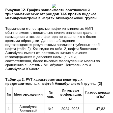
Рисунок 12. График зависимости соотношений
триароматических стероидов TAS против индекса
метилфенантрена в нефтях Акшабулакской группы
Термически менее зрелые нефти из глинистых НМП
обычно имеют относительно низкие значения давления
насыщения и газового фактора по сравнению с более
зрелыми образцами. Данное наблюдение
подтверждается результатами анализов глубинных проб
нефти (табл. 2). Как видно из табл. 2, нефти Восточного
Акшабулак имеют относительно низкие значения
газосодержания и давления насыщения и,
соответственно, более высокие молекулярные массы по
сравнению с нефтями Акшабулака Центрального и
Акшабулака Южного.
Таблица 2. PVT характеристики некоторых
представительных нефтей Акшабулакской группы [
3
]
Интервал
№
Газосодержани
№
Месторождения
перфорации,
скв.
м³/м³
м
Акшабулак
1
№2
2024–2028
47,82
Восточный