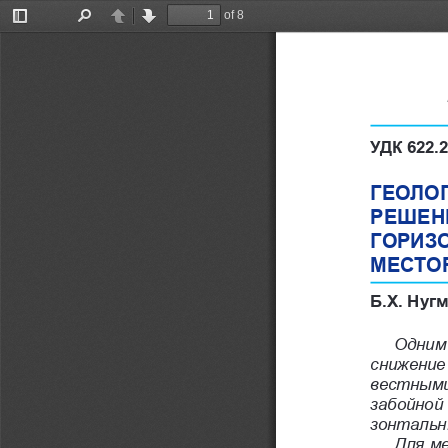
of 8
Toggle
Find
Previous
Next
Sidebar
УДК 622.2
ГЕОЛО
РЕШЕН
ГОРИЗ
МЕСТО
Б.Х. Нуг
Одним 
снижение
вестными
забойной
зонтальн
Для ме