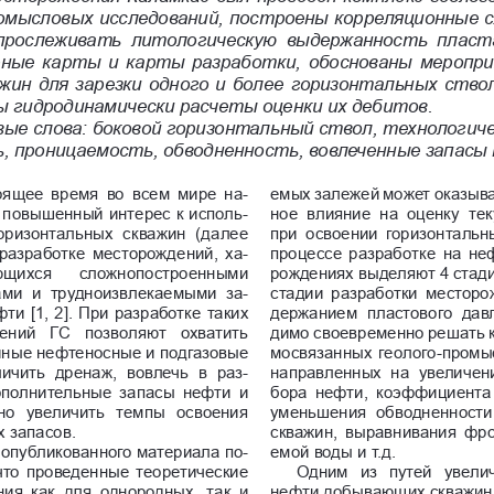
ромысловых исследований, построены корреляционные с
прослеживать  литологическую  выдержанность  пласта
ные карты и карты разработки, обоснованы меропри
ажин для зарезки одного и более горизонтальных ствол
ы гидродинамически расчеты оценки их дебитов.
ые слова: боковой горизонтальный ствол, технологич
, проницаемость, обводненность, вовлеченные запасы
оящее  время  во  всем  мире  на
-
емых залежей может оказыв
 повышенный интерес к исполь
-
ное  влияние  на  оценку  те
оризонтальных  скважин  (далее 
при  освоении  горизонтальны
 разработке месторождений, ха
-
процессе разработке на не
ющихся   сложнопостроенными 
рождениях выделяют 4 стадии
ми  и  трудноизвлекаемыми  за
-
стадии  разработки  месторож
ти [1, 2]. При разработке таких 
держанием  пластового  дав
ений  ГС  позволяют  охватить 
димо своевременно решать 
ные нефтеносные и подгазовые 
мосвязанных геолого-промы
ичить  дренаж,  вовлечь  в  раз
-
направленных  на  увеличени
ополнительные  запасы  нефти  и 
бора  нефти,  коэффициента 
о  увеличить  темпы  освоения 
уменьшения  обводненности
 запасов.
скважин,  выравнивания  фро
 опубликованного материала по
-
емой воды и т.д.
что проведенные теоретические 
Одним  из  путей  увели
я  как  для  однородных,  так  и 
нефти добывающих скважин 