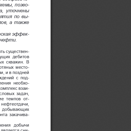
хемы, позво
-
,  уточнены 
ятия по вы
-
ов, а также 
еская эффек
-
 нефти.
ать существен
-
кущих  дебитов 
х  скважин.  В 
фтяных место
-
, и в поздней 
дений  с  под
-
ления  необхо
-
комплекс взаи
-
словых задач, 
е  темпов  от
-
 нефтеотдачи, 
  добывающих 
нта  закачива
-
чения  добычи 
является сни
-