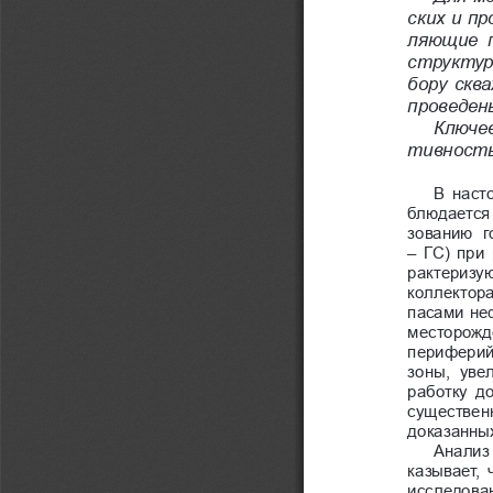
ских и п
ляющие  
структур
бору скв
проведен
Ключев
тивность
В  наст
блюдается
зованию  г
– ГС) при
рактеризу
коллектора
пасами неф
месторожд
периферий
зоны,  увел
работку  д
существенн
доказанных
Анализ
казывает, 
исследовани