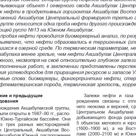
тывающих объект I северного свода Акшабулак Центр
ак нефти в продуктивных горизонтах Акшабулак Восто
ожений Акшабулак Центральный формируют третью гр
руппе относится одна проба нефти другого происхожден
ющей русло No13 на Южном Акшабулак. 
 пробах нефти проводился биомаркерный анализ, по ре
выявлено, что нефти образовались в терригенных (гл
шихся в озерной среде. По термическим параметрам, 
шабулака менее зрелые, чем нефти Акшабулак Централ
ного, несмотря на своё относительно глубокое залега
ыполненных работ, в заключении представлены перспе
ия углеводородов для приращения ресурсов и запасов У
вые слова: биомаркеры, фингерпринтинг нефти, стер
ефтематеринская порода, термическая зрелость, корр
ние и предыдущие 
Залежи  нефти  и  газа 
дования
рождениях  связаны  с  от
него неокома и верхней, с
ождения Акшабулакской группы, 
Центральном  Акшабулаке  
ыли открыты в 1987–90 гг., распо
-
добывающего  фонда  разра
Южно-Тургайском бассейне. Они 
5 объектах мелового и юрс
из  трех  разных  месторождений: 
(1600–1900  м),  а  на  Вос
  Центральный,  Акшабулак  Вос
-
лаке  (2000–2100  м)  и  Юж
Акшабулак Южный, расположение 