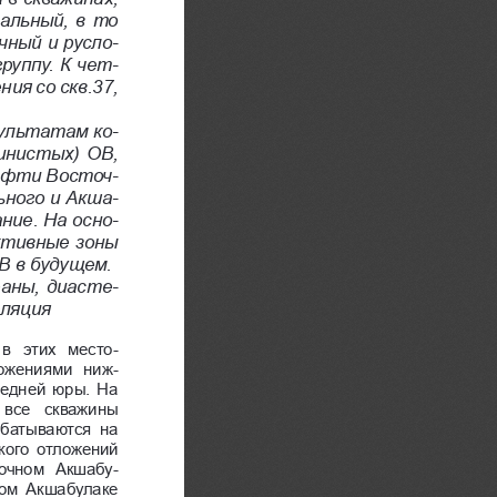
альный, в то 
чный и русло
-
уппу. К чет
-
ия со скв.37, 
зультатам ко
-
инистых) ОВ, 
нефти Восточ
-
ьного и Акша
-
ние. На осно
-
ктивные зоны 
В в будущем. 
аны, диасте
-
еляция
 в  этих  место
-
ложениями  ниж
-
редней юры. На 
все  скважины 
батываются  на 
кого отложений 
точном  Акшабу
-
ном  Акшабулаке 