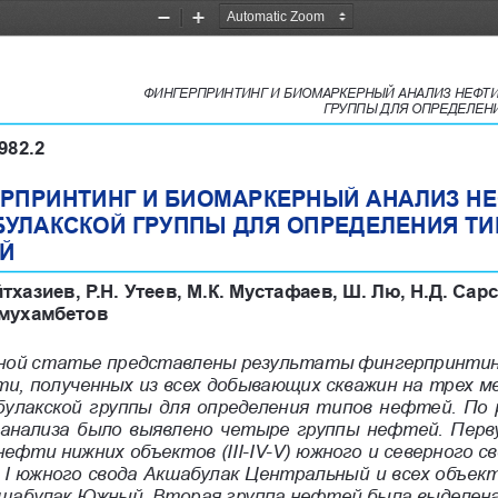
Zoom
Zoom
Out
In
ФИНГЕРПРИНТИНГ И БИОМАРКЕРНЫЙ АНАЛИЗ НЕФТИ
ГРУППЫ ДЛЯ ОПРЕДЕЛЕН
982.2
РПРИНТИНГ И БИОМАРКЕРНЫЙ АНАЛИЗ НЕ
УЛАКСКОЙ ГРУППЫ ДЛЯ ОПРЕДЕЛЕНИЯ ТИ
Й
тхазиев, Р.Н. Утеев, М.К. Мустафаев, Ш. Лю, Н.Д. Сарс
смухамбетов
ной статье представлены результаты фингерпринтинг
ти, полученных из всех добывающих скважин на трех 
булакской группы для определения типов нефтей. По
 анализа было выявлено четыре группы нефтей. Перв
ефти нижних объектов (III-IV-V) южного и северного св
I южного свода Акшабулак Центральный и всех объект
шабулак Южный. Вторая группа нефтей была выделена 