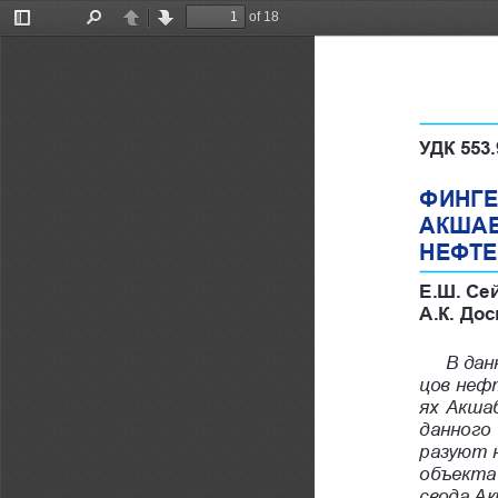
of 18
Toggle
Find
Previous
Next
Sidebar
УДК 553.
ФИНГЕ
АКШАБ
НЕФТЕ
Е.Ш. Сей
А.К. До
В дан
цов неф
ях Акша
данного
разуют н
объекта 
свода Ак