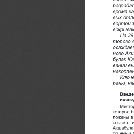
разраба
время к
вых отл
вертой г
вскрыва
На 39
торого 
осаждав
ного Ак
булак Юж
вании в
накоплен
Ключе
раны, н
Введе
иссле
Местор
которые б
ложены в 
состоят  
Акшабулак
точный и 