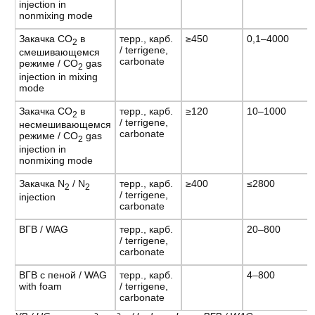
injection in
nonmixing mode
Закачка CO
в
терр., карб.
≥450
0,1–4000
2
/ terrigene,
смешивающемся
carbonate
режиме / CO
gas
2
injection in mixing
mode
Закачка CO
в
терр., карб.
≥120
10–1000
2
/ terrigene,
несмешивающемся
carbonate
режиме / CO
gas
2
injection in
nonmixing mode
Закачка N
/ N
терр., карб.
≥400
≤2800
2
2
/ terrigene,
injection
carbonate
ВГВ / WAG
терр., карб.
20–800
/ terrigene,
carbonate
ВГВ с пеной / WAG
терр., карб.
4–800
with foam
/ terrigene,
carbonate