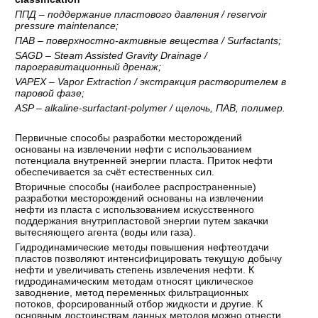
ППД – поддержание пластового давления / reservoir
pressure maintenance;
ПАВ – поверхностно-активные вещества / Surfactants;
SAGD – Steam Assisted Gravity Drainage /
парогравитационный
дренаж
;
VAPEX – Vapor Extraction / экстракция растворителем в
паровой фазе;
ASP – alkaline-surfactant-polymer /
щелочь
,
ПАВ
,
полимер
.
Первичные способы разработки месторождений
основаны на извлечении нефти с использованием
потенциала внутренней энергии пласта. Приток нефти
обеспечивается за счёт естественных сил.
Вторичные способы (наиболее распространенные)
разработки месторождений основаны на извлечении
нефти из пласта с использованием искусственного
поддержания внутрипластовой энергии путем закачки
вытесняющего агента (воды или газа).
Гидродинамические методы повышения нефтеотдачи
пластов позволяют интенсифицировать текущую добычу
нефти и увеличивать степень извлечения нефти. К
гидродинамическим методам относят циклическое
заводнение, метод переменных фильтрационных
потоков, форсированный отбор жидкости и другие. К
основным достоинствам данных методов можно отнести