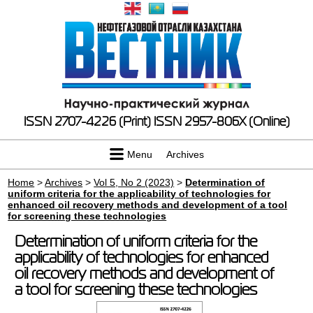
ISSN 2707-4226 (Print)
ISSN 2957-806X (Online)
Menu
Archives
Home
>
Archives
>
Vol 5, No 2 (2023)
>
Determination of
uniform criteria for the applicability of technologies for
enhanced oil recovery methods and development of a tool
for screening these technologies
Determination of uniform criteria for the
applicability of technologies for enhanced
oil recovery methods and development of
a tool for screening these technologies