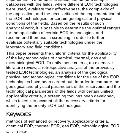
databases with the fields, where different EOR technologies
were used, evaluate their effectiveness, the complexity of
the application, and the peculiarities of the implementation of
the EOR technologies for certain geological and physical
conditions of the fields. Based on the results of such
analytical work, it is possible to determine the optimal ranges
for the application of certain EOR technologies, and
recommend their use in screening in order to further
evaluate potentially suitable technologies under the
laboratory and field conditions.
This paper presents the uniform criteria for the applicability
of the key technologies of chemical, thermal, gas and
microbiological EOR. To unify these criteria, an extensive
literature review, a retrospective analysis of the previously
tested EOR technologies, an analysis of the geological,
physical and technological conditions for the use of the EOR
technologies have been carried out. In order to compare the
geological and physical parameters of the reservoirs and the
technological parameters of the fields with certain unified
applicability criteria, a screening tool has been developed,
which takes into account all the necessary criteria for
identifying the priority EOR technologies.
Keywords
methods of enhanced oil recovery
,
applicability criteria
,
chemical EOR
,
thermal EOR
,
gas EOR
,
microbiological EOR
Full Text