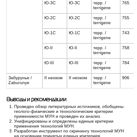
Ю-3С
Ю-3С
терр. /
765
terrigene
Ю-2С
Ю-2С
терр. /
755
terrigene
Ю-1С
Ю-1С
терр. /
743
terrigene
Ю-II
Ю-II
терр. /
758
terrigene
Ю-III
Ю-III
терр. /
784
terrigene
Забурунье /
II неоком
II неоком
терр. /
906
Zaburunye
terrigene
Выводы и рекомендации
Проведен обзор литературных источников, обобщены
геолого-физические и технологические критерии
применимости МУН и проведен их анализ.
Унифицированы и определены единые критерии
применения технологий МУН.
Разработан инструмент по скринингу технологий МУН
на основании принятых единых критериев