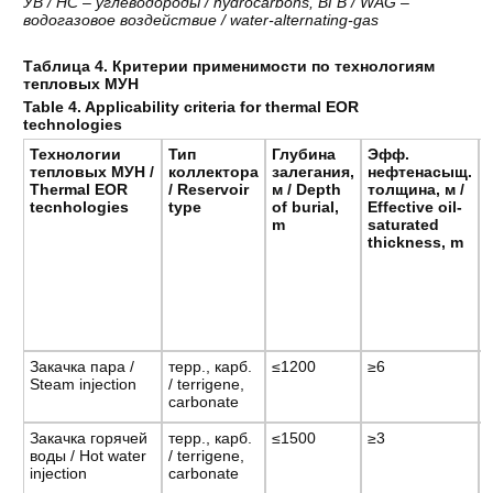
УВ / HC – углеводороды / hydrocarbons, ВГВ / WAG –
водогазовое воздействие / water-alternating-gas
Таблица 4. Критерии применимости по технологиям
тепловых МУН
Table 4. Applicability criteria for thermal EOR
technologies
Технологии
Тип
Глубина
Эфф
.
тепловых МУН /
коллектора
залегания,
нефтенасыщ
.
Thermal EOR
/ Reservoir
м / Depth
толщина
,
м
/
tecnhologies
type
of burial,
Effective oil-
m
saturated
thickness, m
Закачка пара /
терр., карб.
≤1200
≥6
т
Steam injection
/ terrigene,
carbonate
Закачка горячей
терр., карб.
≤1500
≥3
т
воды / Hot water
/ terrigene,
injection
carbonate