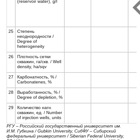
(reservoir water), g/l
25
Степень
неоднородности /
Degree of
heterogeneity
26
Плотность сетки
скважин, га/скв. / Well
density, ha/sqv
27
Карбонатность, % /
Carbonatenes, %
28
Выработанность, % /
Degree of depletion, %
29
Количество нагн.
скважин, ед. / Number
of injection wells, units
РГУ – Российский государственный университет им.
И.М. Губкина / Gubkin University, СибФУ – Сибирский
федеральный университет / Siberian Federal University,