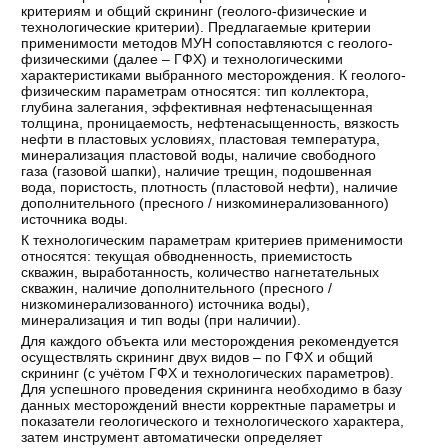
критериям и общий скрининг (геолого-физические и
технологические критерии). Предлагаемые критерии
применимости методов МУН сопоставляются с геолого-
физическими (далее – ГФХ) и технологическими
характеристиками выбранного месторождения. К геолого-
физическим параметрам относятся: тип коллектора,
глубина залегания, эффективная нефтенасыщенная
толщина, проницаемость, нефтенасыщенность, вязкость
нефти в пластовых условиях, пластовая температура,
минерализация пластовой воды, наличие свободного
газа (газовой шапки), наличие трещин, подошвенная
вода, пористость, плотность (пластовой нефти), наличие
дополнительного (пресного / низкоминерализованного)
источника воды.
К технологическим параметрам критериев применимости
относятся: текущая обводненность, приемистость
скважин, выработанность, количество нагнетательных
скважин, наличие дополнительного (пресного /
низкоминерализованного) источника воды),
минерализация и тип воды (при наличии).
Для каждого объекта или месторождения рекомендуется
осуществлять скрининг двух видов – по ГФХ и общий
скрининг (с учётом ГФХ и технологических параметров).
Для успешного проведения скрининга необходимо в базу
данных месторождений внести корректные параметры и
показатели геологического и технологического характера,
затем инструмент автоматически определяет