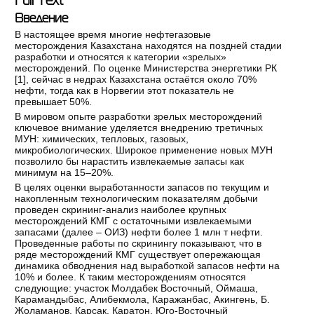
Введение
В настоящее время многие нефтегазовые
месторождения Казахстана находятся на поздней стадии
разработки и относятся к категории «зрелых»
месторождений. По оценке Министерства энергетики РК
[
1
], сейчас в недрах Казахстана остаётся около 70%
нефти, тогда как в Норвегии этот показатель не
превышает 50%.
В мировом опыте разработки зрелых месторождений
ключевое внимание уделяется внедрению третичных
МУН: химических, тепловых, газовых,
микробиологических. Широкое применение новых МУН
позволило бы нарастить извлекаемые запасы как
минимум на 15–20%.
В целях оценки выработанности запасов по текущим и
накопленным технологическим показателям добычи
проведен скрининг-анализ наиболее крупных
месторождений КМГ с остаточными извлекаемыми
запасами (далее – ОИЗ) нефти более 1 млн т нефти.
Проведенные работы по скринингу показывают, что в
ряде месторождений КМГ существует опережающая
динамика обводнения над выработкой запасов нефти на
10% и более. К таким месторождениям относятся
следующие: участок Молдабек Восточный, Оймаша,
Карамандыбас, Алибекмола, Каражанбас, Акингень, Б.
Жоламанов, Карсак, Каратон, Юго-Восточный