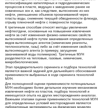
интенсификацию капиллярных и гидродинамических
процессов в пласте, ведущих к заводнению ранее не
охваченных зон и, как следствие, вытеснению из них
нефти, уменьшению объемов прокачиваемой через
пласты воды, снижению текущей обводненности флюида,
отрыву пленочной нефти с поверхности породы.
К третичным способам относят методы увеличения
нефтеотдачи, основанные на повышении извлечения
нефти за счёт изменения физико-химических свойств
вытесняемой нефти путем закачивания определенных
видов вытесняющих агентов (химические реагенты,
теплоносители, газы) либо за счёт изменения свойств
вытесняющего агента (к примеру, загущение
закачиваемой воды полимером). Третичные МУН
разделяются на тепловые, газовые, химические,
микробиологические.
Этап предварительного скрининга и подбора технологий
является важной задачей для дальнейшего обоснования
применимости выбранных в ходе скрининга технологий
МУН.
Для полноценной оценки применимости потенциальных
МУН необходимо более детальное изучение механизмов
извлечения нефти из пластов, подбора технологий и
имеющегося опыта на других месторождениях-аналогах.
Важными этапами оценки применимости технологий МУН
для определенных условий месторождения являются
лабораторные эксперименты на физических моделях