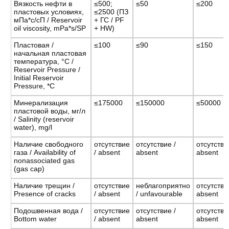
Вязкость нефти в
≤500;
≤50
≤200
пластовых условиях,
≤2500 (ПЗ
мПа*с/сП / Reservoir
+ ГС / PF
oil viscosity, mPa*s/SP
+ HW)
Пластовая /
≤100
≤90
≤150
начальная пластовая
температура, °С /
Reservoir Pressure /
Initial Reservoir
Pressure, *C
Минерализация
≤175000
≤150000
≤50000
пластовой воды, мг/л
/ Salinity (reservoir
water), mg/l
Наличие свободного
отсутствие
отсутствие /
отсутстви
газа / Availability of
/ absent
absent
absent
nonassociated gas
(gas cap)
Наличие трещин /
отсутствие
неблагоприятно
отсутстви
Presence of cracks
/ absent
/ unfavourable
absent
Подошвенная вода /
отсутствие
отсутствие /
отсутстви
Bottom water
/ absent
absent
absent