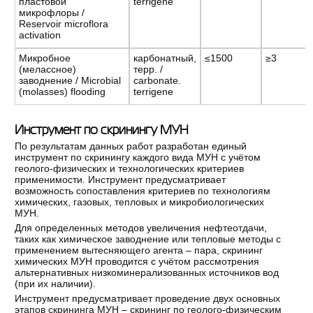
пластовой
terrigene
микрофлоры /
Reservoir microflora
activation
Микробное
карбонатный,
≤1500
≥3
(мелассное)
терр. /
заводнение / Microbial
carbonate.
(molasses) flooding
terrigene
Инструмент по скринингу МУН
По результатам данных работ разработан единый
инструмент по скринингу каждого вида МУН с учётом
геолого-физических и технологических критериев
применимости. Инструмент предусматривает
возможность сопоставления критериев по технологиям
химических, газовых, тепловых и микробиологических
МУН.
Для определенных методов увеличения нефтеотдачи,
таких как химическое заводнение или тепловые методы с
применением вытесняющего агента – пара, скрининг
химических МУН проводится с учётом рассмотрения
альтернативных низкоминерализованных источников вод
(при их наличии).
Инструмент предусматривает проведение двух основных
этапов скрининга МУН – скрининг по геолого-физическим