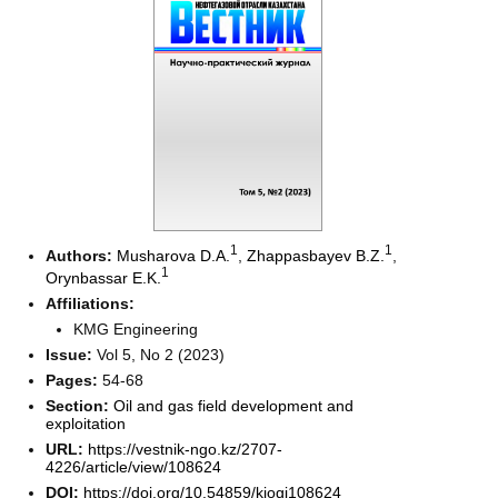
1
1
Authors:
Musharova D.A.
,
Zhappasbayev B.Z.
,
1
Orynbassar E.K.
Affiliations:
KMG Engineering
Issue:
Vol 5, No 2 (2023)
Pages:
54-68
Section:
Oil and gas field development and
exploitation
URL:
https://vestnik-ngo.kz/2707-
4226/article/view/108624
DOI:
https://doi.org/10.54859/kjogi108624