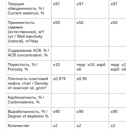
Текущая
≤97
≤97
≤97
обводненность, % /
Current watercut, %
Приемистость
≥50
≥50
≥50
скважин
(естественная), м³/
сут / Well injectivity
(natural), m³/day
Содержание АСВ, % /
ACB concentration, %
Пористость, % /
≥10
терр. ≥10; карб.
терр. ≥10
Porosity, %
≥6
карб. ≥6
Плотность пластовой
≤0,979
≤0,95
нефти, г/см³ / Density
of reservoir oil, g/cm³
Карбонатность, % /
Carbonatenes, %
Выработанность, % /
≤90
≤90
≤90
Degree of depletion %
Количество
≥2
≥2
≥2