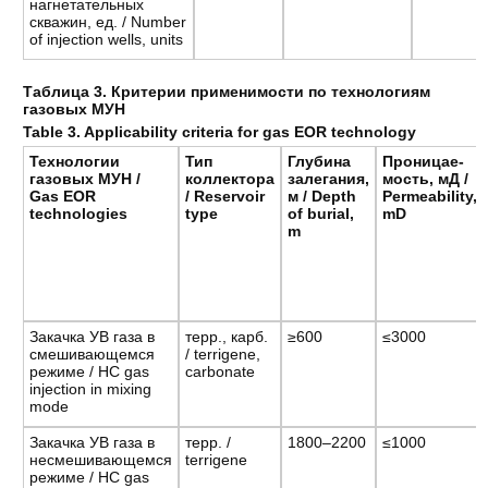
нагнетательных
скважин, ед. / Number
of injection wells, units
Таблица 3. Критерии применимости по технологиям
газовых МУН
Table 3. Applicability criteria for gas EOR technology
Технологии
Тип
Глубина
Проницае-
газовых МУН /
коллектора
залегания,
мость, мД /
Gas EOR
/ Reservoir
м / Depth
Permeability,
technologies
type
of burial,
mD
m
Закачка УВ газа в
терр., карб.
≥600
≤3000
смешивающемся
/ terrigene,
режиме / HC gas
carbonate
injection in mixing
mode
Закачка УВ газа в
терр. /
1800–2200
≤1000
несмешивающемся
terrigene
режиме / HC gas