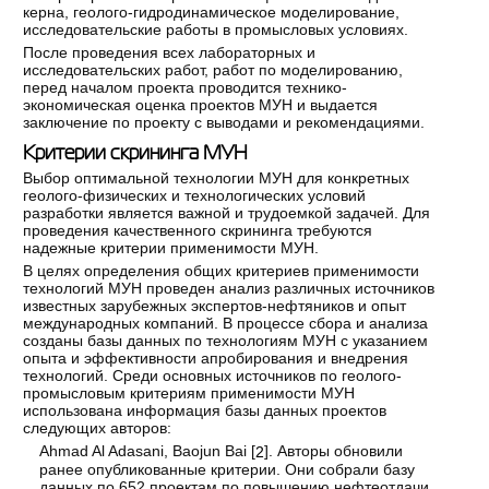
керна, геолого-гидродинамическое моделирование,
исследовательские работы в промысловых условиях.
После проведения всех лабораторных и
исследовательских работ, работ по моделированию,
перед началом проекта проводится технико-
экономическая оценка проектов МУН и выдается
заключение по проекту с выводами и рекомендациями.
Критерии скрининга МУН
Выбор оптимальной технологии МУН для конкретных
геолого-физических и технологических условий
разработки является важной и трудоемкой задачей. Для
проведения качественного скрининга требуются
надежные критерии применимости МУН.
В целях определения общих критериев применимости
технологий МУН проведен анализ различных источников
известных зарубежных экспертов-нефтяников и опыт
международных компаний. В процессе сбора и анализа
созданы базы данных по технологиям МУН с указанием
опыта и эффективности апробирования и внедрения
технологий. Среди основных источников по геолого-
промысловым критериям применимости МУН
использована информация базы данных проектов
следующих авторов:
Ahmad Al Adasani, Baojun Bai [
]. Авторы обновили
2
ранее опубликованные критерии. Они собрали базу
данных по 652 проектам по повышению нефтеотдачи