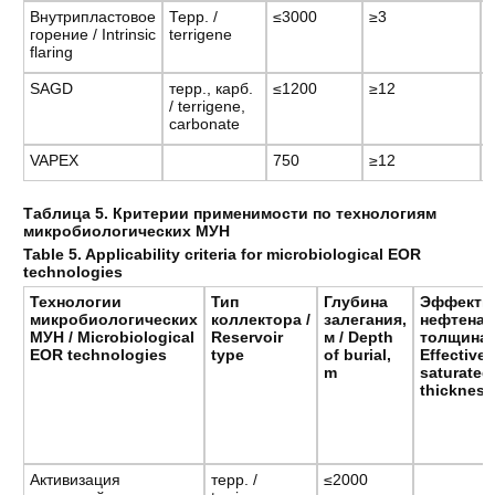
Внутрипластовое
Терр. /
≤3000
≥3
горение / Intrinsic
terrigene
flaring
SAGD
терр., карб.
≤1200
≥12
/ terrigene,
carbonate
VAPEX
750
≥12
Таблица 5. Критерии применимости по технологиям
микробиологических МУН
Table 5. Applicability criteria for microbiological EOR
technologies
Технологии
Тип
Глубина
Эффекти
микробиологических
коллектора /
залегания,
нефтена
МУН / Microbiological
Reservoir
м / Depth
толщина
EOR technologies
type
of burial,
Effective o
m
saturated
thickness
Активизация
терр. /
≤2000