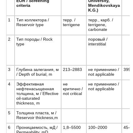
EOR / Screening
University,
criteria
Mendikovskaya
K.G.)
1
Тип коллектора /
терр. /
терр., карб. /
Reservoir type
terrigene
terrigene,
carbonate
2
Тип породы / Rock
поровый /
type
interstitial
3
Глубина залегания, м
213–2883
не применимо /
399
/ Depth of burial, m
not applicable
4
Эффективная
не
не применимо /
нефтенасыщенная
критично /
not applicable
толщина, м / Effective
not critical
oil-saturated
thickness, m
5
Толщина пласта, м /
Reservoir thickness,m
6
Проницаемость, мД /
1,8–5500
100–2000
45–
Permeability, mD