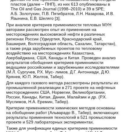
пластов (далее – ПНП), из них 613 опубликованы в
The Oil and Gas Journal (1998–2010) и 39 в SPE;
А.Б. Золотухин, П.В. Пятибратов, Л.Н. Назарова, И.В.
Язынина, Е.В. Шеляго [
].
3
При анализе критериев применимости тепловых МУН
авторами рассмотрен опыт их применения на
месторождениях высоковязкой нефти в различных
регионах России (Удмуртия, Краснодарский край,
Башкирия, Волгоградская область, Сахалин, Татарстан),
а также ряда зарубежных проектов по тепловому
воздействию на месторождениях Казахстана,
Азербайджана, США, Канады и Китая. Проведен анализ
результатов обобщения критериев применимости
ведущими российскими и зарубежными исследователями
(М.Л. Сургучев, Р.Х. Мус- лимов, Д.Г. Антониади, Д.Ю.
Крянев, Ю.П. Желтов, Табер).
Для каждого газового метода рассмотрены результаты их
промышленной реализации в 271 проекте на нефтяных
месторождениях США, Норвегии, Великобритании,
России, Канады, Китая, Дании, Малайзии и др. (Р.Х.
Муслимов, Н.А. Еремин, Табер).
Критерии применимости химических методов основаны
на обобщении работ (Альварадо В., Табер), включающих
результаты применения технологий в 521 промысловом
проекте и 529 лабораторных экспериментах.
Также для унификации единых критериев применимости