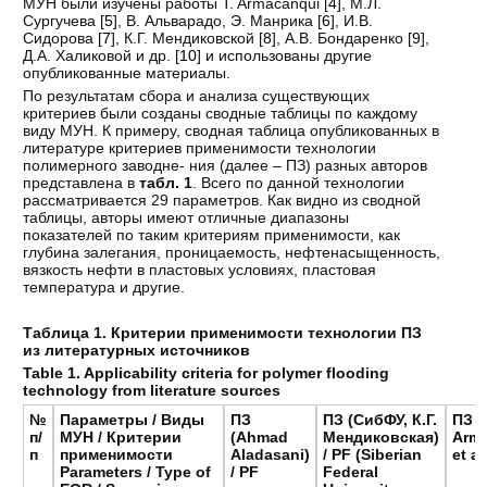
МУН были изучены работы T. Armacanqui [
4
], М.Л.
Сургучева [
5
], В. Альварадо, Э. Манрика [
6
], И.В.
Сидорова [
7
], К.Г. Мендиковской [
8
], А.В. Бондаренко [
9
],
Д.А. Халиковой и др. [
10
] и использованы другие
опубликованные материалы.
По результатам сбора и анализа существующих
критериев были созданы сводные таблицы по каждому
виду МУН. К примеру, сводная таблица опубликованных в
литературе критериев применимости технологии
полимерного заводне- ния (далее – ПЗ) разных авторов
представлена в
табл. 1
. Всего по данной технологии
рассматривается 29 параметров. Как видно из сводной
таблицы, авторы имеют отличные диапазоны
показателей по таким критериям применимости, как
глубина залегания, проницаемость, нефтенасыщенность,
вязкость нефти в пластовых условиях, пластовая
температура и другие.
Таблица 1. Критерии применимости технологии ПЗ
из литературных источников
Table 1. Applicability criteria for polymer flooding
technology from literature sources
№
Параметры
/
Виды
ПЗ
ПЗ
(
СибФУ
,
К
.
Г
.
ПЗ
/
п/
МУН
/
Критерии
(Ahmad
Мендиковская
)
Arma
п
применимости
Aladasani)
/ PF (Siberian
et al
Parameters / Type of
/ PF
Federal