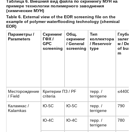
Таблица 6. Внешний вид файла по скринингу МУН на
примере технологии полимерного заводнения
(химические МУН)
Table 6. External view of the EOR screening file on the
example of polymer waterflooding technology (chemical
EOR)
Параметры /
Скрининг
Общ.
Тип
Глуби
Parameters
ГФХ /
скрининг
коллектора
залега
GPC
/ General
/ Reservoir
м / De
screening
screening
type
of buri
m
Месторождение
Критерии ПЗ / PF
терр. /
≤4400
/ Field
criteria
terrigene
Каламкас /
Ю-5С
Ю-5С
терр. /
790
Kalamkas
terrigene
Ю-4С
Ю-4С
терр. /
780
terrigene