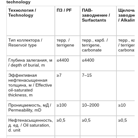
technology
Технология /
ПЗ / PF
ПАВ-
Щелочь-
Technology
заводнение /
заводне
Surfactants
/ Alkaline
Тип коллектора /
терр. /
терр., карб. /
терр., кар
Reservoir type
terrigene
terrigene,
/ terrigene
carbonate
carbonat
Глубина залегания, м
≤4400
≤4400
/ depth of burial, m
Эффективная
≥7
7–15
нефтенасыщенная
толщина, м / Effective
oil-saturated
thickness, m
Проницаемость, мД /
≥100
10–2000
≥10
Permeability, mD
Нефтенасыщенность,
≥0,5
≥0,5
≥0,5
д. ед. / Oil saturation,
d. unit