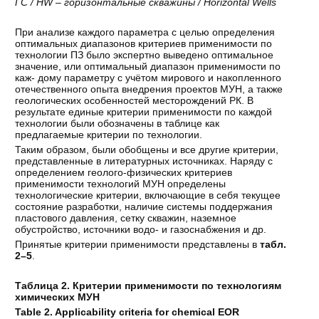
ГС / HW – горизонтальные скважины / Horizontal Wells
При анализе каждого параметра с целью определения
оптимальных диапазонов критериев применимости по
технологии ПЗ было экспертно выведено оптимальное
значение, или оптимальный диапазон применимости по
каж- дому параметру с учётом мирового и накопленного
отечественного опыта внедрения проектов МУН, а также
геологических особенностей месторождений РК. В
результате единые критерии применимости по каждой
технологии были обозначены в таблице как
предлагаемые критерии по технологии.
Таким образом, были обобщены и все другие критерии,
представленные в литературных источниках. Наряду с
определением геолого-физических критериев
применимости технологий МУН определены
технологические критерии, включающие в себя текущее
состояние разработки, наличие системы поддержания
пластового давления, сетку скважин, наземное
обустройство, источники водо- и газоснабжения и др.
Принятые критерии применимости представлены в
табл.
2–5
.
Таблица 2. Критерии применимости по технологиям
химических МУН
Table 2. Applicability criteria for chemical EOR