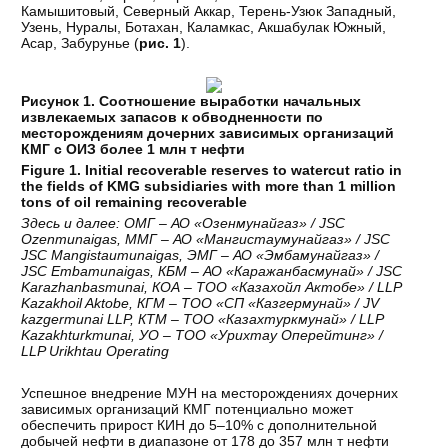
Камышитовый, Северный Аккар, Терень-Узюк Западный,
Узень, Нуралы, Ботахан, Каламкас, Акшабулак Южный,
Асар, Забурунье (
рис. 1
).
Рисунок 1. Соотношение выработки начальных
извлекаемых запасов к обводненности по
месторождениям дочерних зависимых организаций
КМГ с ОИЗ более 1 млн т нефти
Figure 1. Initial recoverable reserves to watercut ratio in
the fields of KMG subsidiaries with more than 1 million
tons of oil remaining recoverable
Здесь
и
далее
:
ОМГ
–
АО
«
Озенмунайгаз
» / JSC
Ozenmunaigas,
ММГ
–
АО
«
Мангистаумунайгаз
» / JSC
JSC Mangistaumunaigas,
ЭМГ
–
АО
«
Эмбамунайгаз
» /
JSC Embamunaigas,
КБМ
–
АО
«
Каражанбасмунай
» / JSC
Karazhanbasmunai,
КОА
–
ТОО
«
Казахойл
Актобе
» / LLP
Kazakhoil Aktobe,
КГМ
–
ТОО
«
СП
«
Казгермунай
» / JV
kazgermunai LLP,
КТМ
–
ТОО
«
Казахтуркмунай
» / LLP
Kazakhturkmunai,
УО
–
ТОО
«
Урихтау
Оперейтинг
» /
LLP Urikhtau Operating
Успешное внедрение МУН на месторождениях дочерних
зависимых организаций КМГ потенциально может
обеспечить прирост КИН до 5–10% с дополнительной
добычей нефти в диапазоне от 178 до 357 млн т нефти