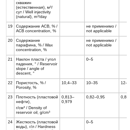
скважин
(естественная), м³/
сут / Well injectivity
(natural), m³/day
19
Содержание АСВ, % /
не применимо /
ACB concentration, %
not applicable
20
Содержание
не применимо /
парафина, % / Wax
not applicable
concentration, %
21
Наклон пласта / угол
0–5
падения, ° / Reservoir
slope / angle of
descent, °
22
Пористость, % /
10,4–33
10–35
12–
Porosity, %
23
Плотность (пластовой
0,813–
0,82–0,95
0,85
нефти),
0,979
г/см³ / Density of
reservoir oil, g/cm³
24
Жесткость (пластовой
0–5
воды), г/л / Hardness