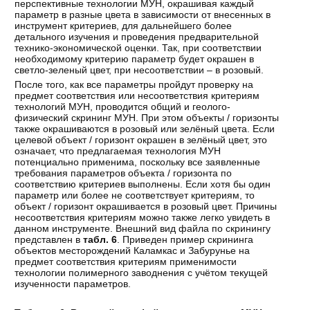
перспективные технологии МУН, окрашивая каждый
параметр в разные цвета в зависимости от внесенных в
инструмент критериев, для дальнейшего более
детального изучения и проведения предварительной
технико-экономической оценки. Так, при соответствии
необходимому критерию параметр будет окрашен в
светло-зеленый цвет, при несоответствии – в розовый.
После того, как все параметры пройдут проверку на
предмет соответствия или несоответствия критериям
технологий МУН, проводится общий и геолого-
физический скрининг МУН. При этом объекты / горизонты
также окрашиваются в розовый или зелёный цвета. Если
целевой объект / горизонт окрашен в зелёный цвет, это
означает, что предлагаемая технология МУН
потенциально применима, поскольку все заявленные
требования параметров объекта / горизонта по
соответствию критериев выполнены. Если хотя бы один
параметр или более не соответствует критериям, то
объект / горизонт окрашивается в розовый цвет. Причины
несоответствия критериям можно также легко увидеть в
данном инструменте. Внешний вид файла по скринингу
представлен в
табл. 6
. Приведен пример скрининга
объектов месторождений Каламкас и Забурунье на
предмет соответствия критериям применимости
технологии полимерного заводнения с учётом текущей
изученности параметров.