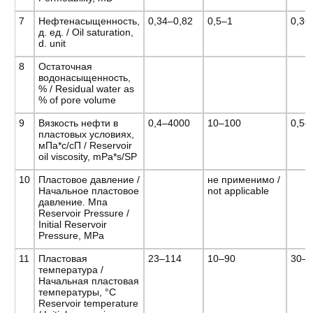
7
Нефтенасыщенность,
0,34–0,82
0,5–1
0,36
д. ед. / Oil saturation,
d. unit
8
Остаточная
водонасыщенность,
% / Residual water as
% of pore volume
9
Вязкость нефти в
0,4–4000
10–100
0,5–
пластовых условиях,
мПа*с/сП / Reservoir
oil viscosity, mPa*s/SP
10
Пластовое давление /
не применимо /
Начальное пластовое
not applicable
давление. Мпа
Reservoir Pressure /
Initial Reservoir
Pressure, MPa
11
Пластовая
23–114
10–90
30–
температура /
Начальная пластовая
температуры, °С
Reservoir temperature