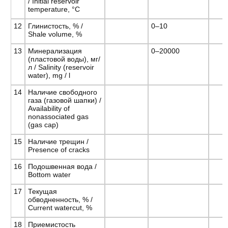
/ Initial reservoir
temperature, °С
12
Глинистость, % /
0–10
Shale volume, %
13
Минерализация
0–20000
(пластовой воды), мг/
л / Salinity (reservoir
water), mg / l
14
Наличие свободного
газа (газовой шапки) /
Availability of
nonassociated gas
(gas cap)
15
Наличие трещин /
Presence of cracks
16
Подошвенная вода /
Bottom water
17
Текущая
обводненность, % /
Current watercut, %
18
Приемистость