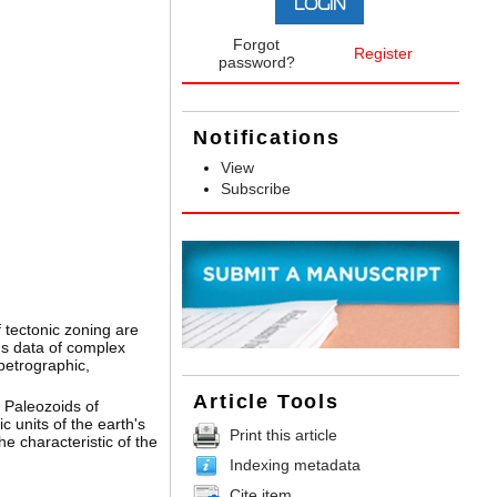
Forgot
Register
password?
Notifications
View
Subscribe
 tectonic zoning are
ous data of complex
 petrographic,
Article Tools
e Paleozoids of
 units of the earth's
Print this article
e characteristic of the
Indexing metadata
Cite item