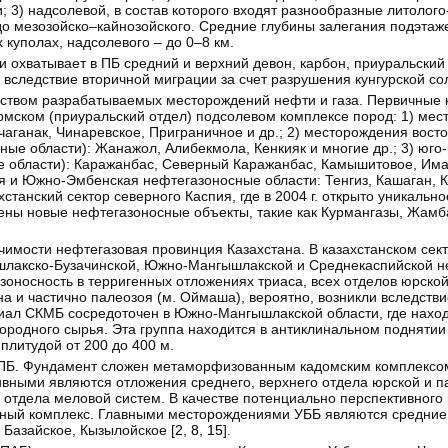
; 3) надсолевой, в состав которого входят разнообразные литоло
до мезозойско–кайнозойского. Средние глубины залегания подэтаж
х куполах, надсолевого – до 0–8 км.
 охватывает в ПБ средний и верхний девон, карбон, приуральский
вследствие вторичной миграции за счет разрушения кунгурской со
ством разрабатываемых месторождений нефти и газа. Первичные 
рмском (приуральский отдел) подсолевом комплексе пород: 1) ме
чаганак, Чинаревское, Приграничное и др.; 2) месторождения вост
ые области): Жанажол, Алибекмола, Кенкияк и многие др.; 3) юго-
е области): Каражанбас, Северный Каражанбас, Камышитовое, Има
ая и Южно-Эмбенская нефтегазоносные области: Тенгиз, Кашаган, 
танский сектор северного Каспия, где в 2004 г. открыто уникально
ны новые нефтегазоносные объекты, такие как Курмангазы, Жамб
ачимости нефтегазовая провинция Казахстана. В казахстанском сек
ышлакско-Бузачинской, Южно-Мангышлакской и Среднекаспийской 
зоносность в терригенных отложениях триаса, всех отделов юрской
а и частично палеозоя (м. Оймаша), вероятно, возникли вследстви
циал СКМБ сосредоточен в Южно-Мангышлакской области, где нахо
родного сырья. Эта группа находится в антиклинальном поднятии
плитудой от 200 до 400 м.
ПБ. Фундамент сложен метаморфизованным кадомским комплексо
ивными являются отложения среднего, верхнего отдела юрской и п
 отдела меловой систем. В качестве потенциально перспективного
ный комплекс. Главными месторождениями УББ являются средние 
Базайское, Кызылойское [
2
,
8
,
15
].