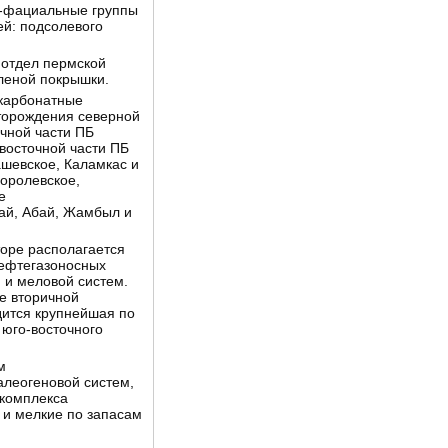
го-фациальные группы
ей: подсолевого
 отдел пермской
леной покрышки.
карбонатные
сторождения северной
очной части ПБ
восточной части ПБ
шевское, Каламкас и
Королевское,
е
ай, Абай, Жамбыл и
торе располагается
нефтегазоносных
 и меловой систем.
е вторичной
дится крупнейшая по
 юго-восточного
м
алеогеновой систем,
 комплекса
и мелкие по запасам