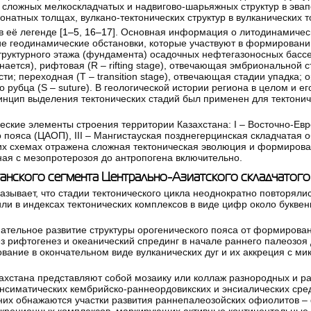
 сложных мелкоскладчатых и надвигово-шарьяжных структур в эвап
онатных толщах, вулкано-тектонических структур в вулканических 
 её легенде [
1–5
,
16–17
]. Основная информация о литодинамичес
е геодинамические обстановки, которые участвуют в формировани
труктурного этажа (фундамента) осадочных нефтегазоносных басс
нается), рифтовая (R – rifting stage), отвечающая эмбриональной 
ти; переходная (Т – transition stage), отвечающая стадии упадка; 
 рубца (S – suture). В геологической истории региона в целом и ег
ринцип выделения тектонических стадий был применен для тектонич
ские элементы строения территории Казахстана: I – Восточно-Евро
 пояса (ЦАОП), III – Мангистауская позднегерцинская складчатая о
ких схемах отражена сложная тектоническая эволюция и формирова
ная с мезопротерозоя до антропогена включительно.
анского сегмента Центрально-Азиатского складчатого
казывает, что стадии тектонического цикла неоднократно повторяли
или в индексах тектонических комплексов в виде цифр около букве
ательное развитие структуры орогенического пояса от формирова
ез рифтогенез и океанический спрединг в начале раннего палеозо
вание в окончательном виде вулканических дуг и их аккреция с ми
ахстана представляют собой мозаику или коллаж разнородных и р
нсиматических кембрийско-раннеордовикских и энсиалических сре
и них обнажаются участки развития раннепалеозойских офиолитов –