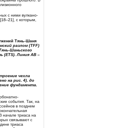
 окраины прошлого. В
ллизионного
ных с ними вулкано-
[
18–21
], с которым,
ружений Тянь-Шаня
нский разлом (TFF)
 Тянь-Шаньского
 (ETS). Линия AB –
троение чехла
 на рис. 4). до
ение фундамента.
рбонатно-
кие события. Так, на
ссейнов в позднем
окончательная
 В начале триаса на
орых связывают с
едине триаса