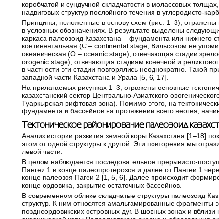
коробчатой и сундучной складчатости в молассовых толщах,
надвиговых структур послойного течения в углеродисто-карб
Принципы, положенные в основу схем (рис. 1–3), отражены в
в условных обозначениях. В результате выделены следующи
каркаса палеозоид Казахстана – фундамента или нижнего с
континентальная (С – continental stage, Вильсоном не упоми
океаническая (О – oceanic stage), отвечающая стадии зрелос
orogenic stage), отвечающая стадиям конечной и реликтового
в частности эти стадии повторялись неоднократно. Такой п
западной части Казахстана и Урала [
5
,
6
,
17
].
На прилагаемых рисунках 1–3, отражены основные тектониче
казахстанский сектор Центрально-Азиатского орогенического
Туаркырская рифтовая зона). Помимо этого, на тектоничес
фундамента и бассейнов на протяжении всего неогея, начи
Тектоническое районирование палеозоид казахст
Анализ истории развития земной коры Казахстана [
1–18
] по
этом от одной структуры к другой. Эти повторения мы отраз
левой части.
В целом наблюдается последовательное прерывисто-поступ
Пангеи 1 в конце палеопротерозоя и далее от Пангеи 1 чер
конце палеозоя Пагеи 2 [
1
,
5
,
6
]. Далее происходит формиро
конце ордовика, закрытие остаточных бассейнов.
В современном облике складчатые структуры палеозоид Каз
структур. К ним относятся амальгамированные фрагменты э
позднеордовикских островных дуг. В шовных зонах и вблиз