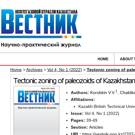
HOME
ABOUT 
Home
>
Archives
>
Vol 4, No 1 (2022)
>
Tectonic zoning of pal
Tectonic zoning of paleozoids of Kazakhstan 
1
Authors:
Korobkin V.V.
,
Chakliko
Affiliations:
Kazakh-British Technical Univ
Issue:
Vol 4, No 1 (2022)
Pages:
39-49
Section:
Articles
URL:
https://vestnik-ngo.kz/2707