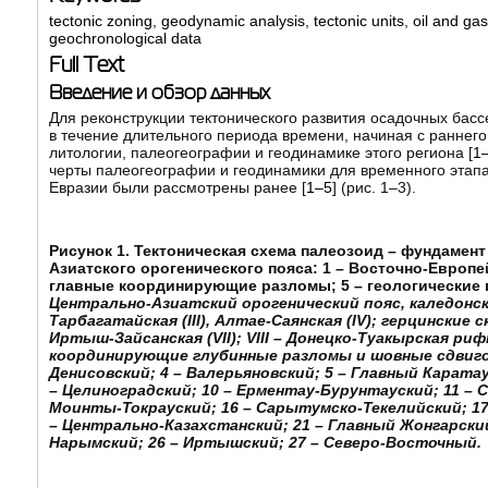
tectonic zoning
,
geodynamic analysis
,
tectonic units
,
oil and ga
geochronological data
Full Text
Введение и обзор данных
Для реконструкции тектонического развития осадочных ба
в течение длительного периода времени, начиная с раннего 
литологии, палеогеографии и геодинамике этого региона [
1
черты палеогеографии и геодинамики для временного этапа
Евразии были рассмотрены ранее [
1–5
] (рис. 1–3).
Рисунок 1. Тектоническая схема палеозоид – фундамен
Азиатского орогенического пояса: 1 – Восточно-Европейс
главные координирующие разломы; 5 – геологические
Центрально-Азиатский орогенический пояс, каледонск
Тарбагатайская (III), Алтае-Саянская (IV); герцинские
Иртыш-Зайсанская (VII); VIII – Донецко-Туакырская р
координирующие глубинные разломы и шовные сдвиговы
Денисовский; 4 – Валерьяновский; 5 – Главный Карата
– Целиноградский; 10 – Ерментау-Бурунтауский; 11 – Сп
Моинты-Токрауский; 16 – Сарытумско-Текелийский; 17 
– Центрально-Казахстанский; 21 – Главный Жонгарский;
Нарымский; 26 – Иртышский; 27 – Северо-Восточный.