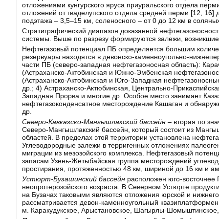
отложениями кунгурского яруса приуральского отдела перми
отложений от гваделупского отдела средней перми [
12
,
16
] 
подэтажа – 3,5–15 км, соленосного – от 0 до 12 км в соляны
Стратиграфический диапазон доказанной нефтегазоносности
системы. Выше по разрезу формируются залежи, возникшие 
Нефтегазовый потенциал ПБ определяется большим количе
резервуары находятся в девонско-каменноугольно-нижнепе
части ПБ (северо-западная нефтегазоносная область): Кара
(Астраханско-Актобинская и Южно-Эмбенская нефтегазоносн
(Астраханско-Актобинская и Юго-Западная нефтегазоносны
др.; 4) Астраханско-Актюбинская, Центрально-Прикаспийск
Западная Прорва и многие др. Особое место занимает Казахс
нефтегазоконденсатное месторождение Кашаган и обнаруже
др.
Северо-Кавказско-Мангышлакский бассейн
– вторая по зн
Северо-Мангышлакский бассейн, который состоит из Манг
областей. В пределах этой территории установлена нефтега
Углеводородные залежи в терригенных отложениях палеоген
миграции из мезозойского комплекса. Нефтегазовый потен
запасам Узень-Жетыбайская группа месторождений углеводо
простирания, протяженностью 48 км, шириной до 16 км и ам
Устюрт-Бузашинский бассейн
расположен юго-восточнее 
неопротерозойского возраста. В Северном Устюрте продукт
на Бузачах таковыми являются отложения юрской и нижнего
рассматривается девон-каменноугольный квазиплатформен
м. Каракудукское, Арыстановское, Шагырлы-Шомыштинское, 