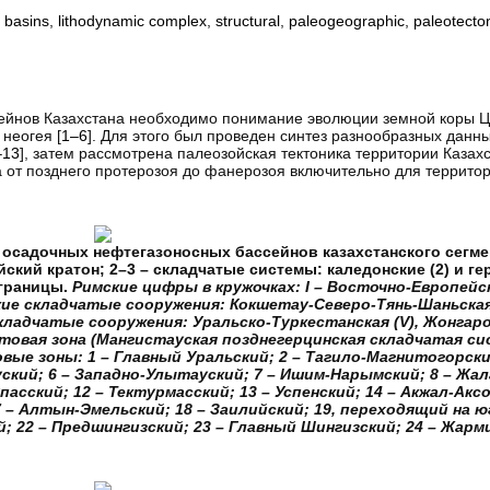
s basins
,
lithodynamic complex
,
structural
,
paleogeographic
,
paleotecto
ссейнов Казахстана необходимо понимание эволюции земной коры 
неогея [
1–6
]. Для этого был проведен синтез разнообразных данн
–13
], затем рассмотрена палеозойская тектоника территории Казах
 от позднего протерозоя до фанерозоя включительно для террито
т осадочных нефтегазоносных бассейнов казахстанского сегме
кий кратон; 2–3 – складчатые системы: каледонские (2) и герц
 границы.
Римские цифры в кружочках: I – Восточно-Европейски
ие складчатые сооружения: Кокшетау-Северо-Тянь-Шаньская (
 складчатые сооружения: Уральско-Туркестанская (V), Жонгаро
ифтовая зона (Мангистауская позднегерцинская складчатая си
е зоны: 1 – Главный Уральский; 2 – Тагило-Магнитогорский
уский; 6 – Западно-Улытауский; 7 – Ишим-Нарымский; 8 – Жал
асский; 12 – Тектурмасский; 13 – Успенский; 14 – Акжал-Аксо
– Алтын-Эмельский; 18 – Заилийский; 19, переходящий на юг
 22 – Предшингизский; 23 – Главный Шингизский; 24 – Жарми