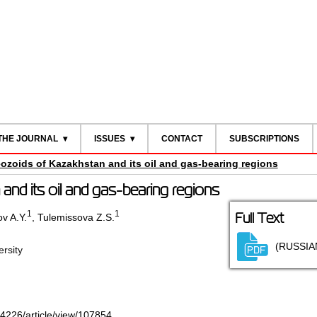
THE JOURNAL
ISSUES
CONTACT
SUBSCRIPTIONS
eozoids of Kazakhstan and its oil and gas-bearing regions
and its oil and gas-bearing regions
1
1
Full Text
v A.Y.
,
Tulemissova Z.S.
(RUSSIA
ersity
-4226/article/view/107854