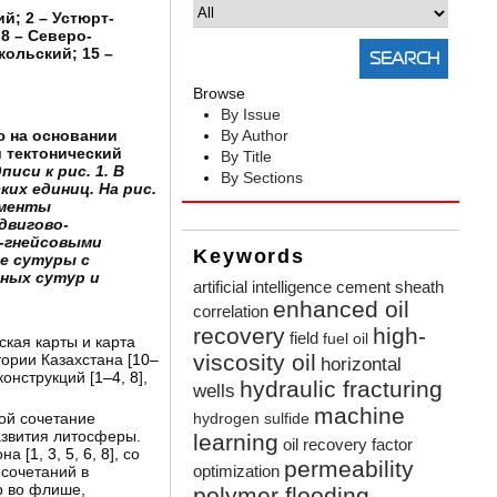
й; 2 – Устюрт-
8 – Северо-
кольский; 15 –
Browse
By Issue
ю на основании
By Author
и тектонический
By Title
иси к рис. 1. В
By Sections
их единиц. На рис.
гменты
двигово-
о-гнейсовыми
Keywords
ые сутуры с
ных сутур и
artificial intelligence
cement sheath
enhanced oil
correlation
recovery
high-
field
fuel oil
ская карты и карта
viscosity oil
ории Казахстана [
10–
horizontal
онструкций [
1–4
,
8
],
hydraulic fracturing
wells
machine
ой сочетание
hydrogen sulfide
азвития литосферы.
learning
oil recovery factor
на [
1
,
3
,
5
,
6
,
8
], со
permeability
optimization
 сочетаний в
р во флише,
polymer flooding