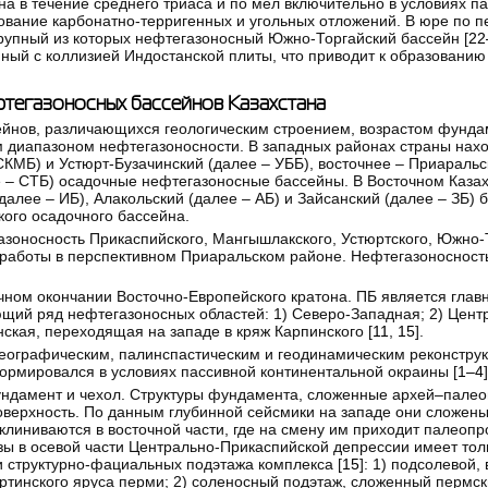
ана в течение среднего триаса и по мел включительно в условиях п
вание карбонатно-терригенных и угольных отложений. В юре по 
рупный из которых нефтегазоносный Южно-Торгайский бассейн [
22
анный с коллизией Индостанской плиты, что приводит к образован
фтегазоносных бассейнов Казахстана
йнов, различающихся геологическим строением, возрастом фундам
м диапазоном нефтегазоносности. В западных районах страны нах
СКМБ) и Устюрт-Бузачинский (далее – УББ), восточнее – Приаральск
е – СТБ) осадочные нефтегазоносные бассейны. В Восточном Казах
алее – ИБ), Алакольский (далее – АБ) и Зайсанский (далее – ЗБ) 
ого осадочного бассейна.
оносность Прикаспийского, Мангышлакского, Устюртского, Южно-Т
работы в перспективном Приаральском районе. Нефтегазоносность
очном окончании Восточно-Европейского кратона. ПБ является гла
щий ряд нефтегазоносных областей: 1) Северо-Западная; 2) Цент
ская, переходящая на западе в кряж Карпинского [
11
,
15
].
географическим, палинспастическим и геодинамическим реконструк
формировался в условиях пассивной континентальной окраины [
1–4
]
фундамент и чехол. Структуры фундамента, сложенные архей–пале
оверхность. По данным глубинной сейсмики на западе они сложе
клиниваются в восточной части, где на смену им приходит палеопр
 в осевой части Центрально-Прикаспийской депрессии имеет толщ
ри структурно-фациальных подэтажа комплекса [
15
]: 1) подсолевой
артинского яруса перми; 2) соленосный подэтаж, сложенный перм