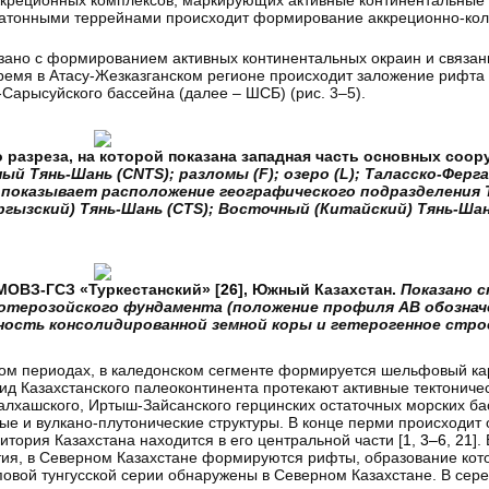
аккреционных комплексов, маркирующих активные континентальные
 кратонными террейнами происходит формирование аккреционно-ко
зано с формированием активных континентальных окраин и связан
время в Атасу-Жезказганском регионе происходит заложение рифта 
-Сарысуйского бассейна (далее – ШСБ) (рис. 3–5).
о разреза, на которой показана западная часть основных соо
ый Тянь-Шань (CNTS); разломы (F); озеро (L); Таласско-Ферга
лу показывает расположение географического подразделения
гызский) Тянь-Шань (CTS); Восточный (Китайский) Тянь-Шань
МОВЗ-ГСЗ «Туркестанский» [
26
], Южный Казахстан.
Показано с
терозойского фундамента (положение профиля AB обозначено
ность консолидированной земной коры и гетерогенное стро
ом периодах, в каледонском сегменте формируется шельфовый ка
ид Казахстанского палеоконтинента протекают активные тектоничес
алхашского, Иртыш-Зайсанского герцинских остаточных морских ба
е и вулкано-плутонические структуры. В конце перми происходит 
тория Казахстана находится в его центральной части [
1
,
3–6
,
21
].
тия, в Северном Казахстане формируются рифты, образование кот
пповой тунгусской серии обнаружены в Северном Казахстане. В сер