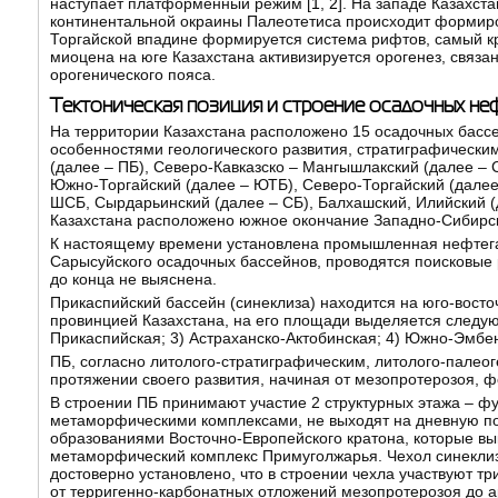
наступает платформенный режим [
1
,
2
]. На западе Казахст
континентальной окраины Палеотетиса происходит формиро
Торгайской впадине формируется система рифтов, самый к
миоцена на юге Казахстана активизируется орогенез, связ
орогенического пояса.
Тектоническая позиция и строение осадочных не
На территории Казахстана расположено 15 осадочных бассе
особенностями геологического развития, стратиграфически
(далее – ПБ), Северо-Кавказско – Мангышлакский (далее – 
Южно-Торгайский (далее – ЮТБ), Северо-Торгайский (дале
ШСБ, Сырдарьинский (далее – СБ), Балхашский, Илийский (д
Казахстана расположено южное окончание Западно-Сибирск
К настоящему времени установлена промышленная нефтегаз
Сарысуйского осадочных бассейнов, проводятся поисковые 
до конца не выяснена.
Прикаспийский бассейн (синеклиза) находится на юго-вост
провинцией Казахстана, на его площади выделяется следую
Прикаспийская; 3) Астраханско-Актобинская; 4) Южно-Эмбен
ПБ, согласно литолого-стратиграфическим, литолого-палео
протяжении своего развития, начиная от мезопротерозоя, 
В строении ПБ принимают участие 2 структурных этажа – 
метаморфическими комплексами, не выходят на дневную п
образованиями Восточно-Европейского кратона, которые вы
метаморфический комплекс Примуголжарья. Чехол синеклизы
достоверно установлено, что в строении чехла участвуют т
от терригенно-карбонатных отложений мезопротерозоя до 