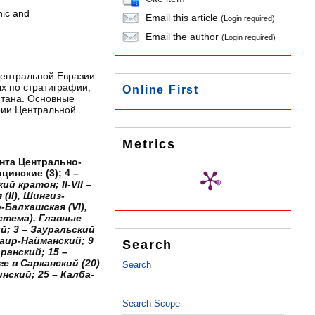
nic and
Email this article
(Login required)
Email the author
(Login required)
Центральной Евразии
ых по стратиграфии,
Online First
стана. Основные
рии Центральной
Metrics
нта Центрально-
инские (3); 4 –
й кратон; II-VII –
II), Шингиз-
-Балхашская (VI),
стема).
Главные
; 3 – Зауральский
аир-Найманский; 9
Search
ранский; 15 –
е в Сарканский (20)
Search
нский; 25 – Калба-
Search Scope