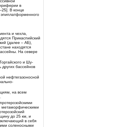
ассивной
периферии в
–25
]. В конце
ию эпиплатформенного
ента и чехла,
одятся Прикаспийский
ий (далее – АБ),
стане находятся
бассейны. На севере
оргайского и Шу-
 других бассейнов
вной нефтегазоносной
рально-
циям, на всем
.
опротерозойскими
ны метаморфическими
отерозойский
ину до 25 км, и
, включающий в себя
скими соленосными