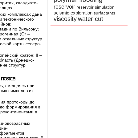
оритах, складчато-
reservoir
reservoir simulation
толщах.
seismic exploration
surfactants
ких комплексах дана
viscosity
water cut
и тектонического
ейнов:
стадии по Вильсону;
орогенная (Or –
о отдельных структур
еской карты северо-
пейский кратон; II –
бласть (Донецко-
ние структур
 пояса
сь, смещаясь при
нных символов их
ния протокоры до
я до формирования в
кроконтинентами в
азновозрастных
дне-
 фрагментов