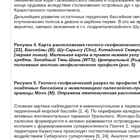
океанической коры Палеазиатского океана и образования 
конце ордовика вследствие столкновения островных дуг с
Казахстанского палеоконтинета.
Дальнейшее развитие остаточных герцинских бассейнов свя
плутонических поясов в девоне и карбоне-перми. В это же 
вероятно, связано заложение в т.ч. позднепалеозойского Шу
Рисунок 4. Карта расположения геолого-геофизическог
[
22
].
Бассейны (B); Шу-Сарысу (Chu), Китайский Северн
(черная линия). Маленькая карта в правом нижнем уг
хребта. Западный Тянь-Шань (WTS); Центральный (Кыр
положение геолого-геофизического профиля (рис. 5)
Рисунок 5. Геолого-геофизический разрез по профилю 
осадочных бассейнов и нижележащего палеозойско-про
границы Мохо (М). Отражена тектоническая расслоен
Сложная картина наблюдается в каменноугольном и пермск
терригенный морской бассейн [
1
,
4
]. По периферии каледон
активных континентальных окраинах Уральского, Жонгаро-Б
палеозое формируются и активно развиваются островодужны
коллизия с формированием суперконтинента Пангея 2, терри
территории Казахстана происходят постколлизионные собы
воздействием Сибирского суперплюма [
5
,
24
]. Аналоги тра