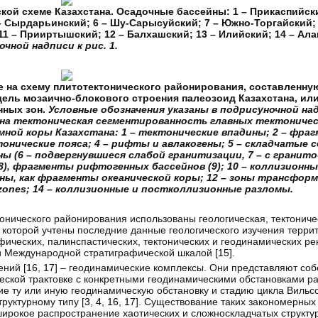
кой схеме Казахстана. Осадочные бассейны: 1 – Прикаспийски
– Сырдарьинский; 6 – Шу-Сарысуйский; 7 – Южно-Торгайский; 
 11 – Прииртышский; 12 – Балхашский; 13 – Илийский; 14 – Ала
чной надписи к рис. 1.
е на схему плитотектонического районирования, составленну
одель мозаично-блокового строения палеозоид Казахстана, ил
нных зон.
Условные обозначения указаны в подрисуночной надп
зана тектоническая сегментированность главных тектоническ
ной коры Казахстана: 1 – тектонические впадины; 2 – фра
тонические пояса; 4 – рифты и авлакогены; 5 – складчатые с
ы (6 – подвергнувшиеся слабой гранитизации, 7 – с гранит
8), фрагменты рифтогенных бассейнов (9); 10 – коллизионн
ы, как фрагменты океанической коры; 12 – зоны трансформ
e zones; 14 – коллизионные и постколлизионные разломы.
тонического районирования использованы геологическая, тектониче
которой учтены последние данные геологического изучения террит
ических, палинспастических, тектонических и геодинамических рек
и Международной стратиграфической шкалой [
15
].
ний [
16
,
17
] – геодинамические комплексы. Они представляют соб
ческой трактовке с конкретными геодинамическими обстановками р
е ту или иную геодинамическую обстановку и стадию цикла Вильсо
руктурному типу [
3
,
4
,
16
,
17
]. Существование таких закономерных
широкое распространение хаотических и сложноскладчатых структу