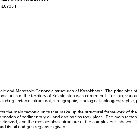
ogi107854
ozoic and Mesozoic-Cenozoic structures of Kazakhstan. The principles of
onic units of the territory of Kazakhstan was carried out. For this, vari
uding tectonic, structural, stratigraphic, lithological-paleogeographic,
cts the main tectonic units that make up the structural framework of th
rmation of sedimentary oil and gas basins took place. The main tectonic
racterized, and the mosaic-block structure of the complexes is shown. Th
d its oil and gas regions is given.