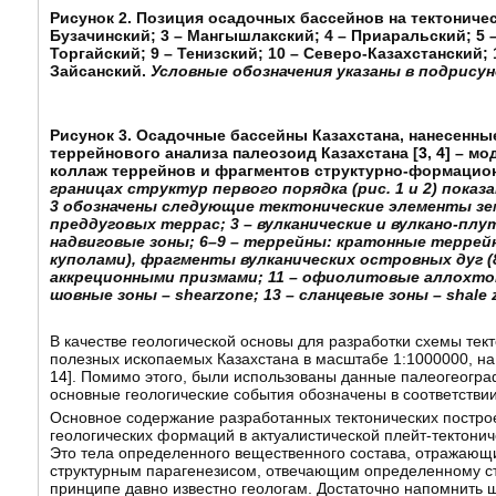
Рисунок 2. Позиция осадочных бассейнов на тектоничес
Бузачинский; 3 – Мангышлакский; 4 – Приаральский; 5 
Торгайский; 9 – Тенизский; 10 – Северо-Казахстанский;
Зайсанский.
Условные обозначения указаны в подрисуно
Рисунок 3. Осадочные бассейны Казахстана, нанесенны
террейнового анализа палеозоид Казахстана [
3
,
4
] – м
коллаж террейнов и фрагментов структурно-формацио
границах структур первого порядка (рис. 1 и 2) пока
3 обозначены следующие тектонические элементы зем
преддуговых террас; 3 – вулканические и вулкано-плу
надвиговые зоны; 6–9 – террейны: кратонные террейн
куполами), фрагменты вулканических островных дуг (
аккреционными призмами; 11 – офиолитовые аллохтон
шовные зоны – shearzone; 13 – сланцевые зоны – shal
В качестве геологической основы для разработки схемы тек
полезных ископаемых Казахстана в масштабе 1:1000000, на 
14
]. Помимо этого, были использованы данные палеогеограф
основные геологические события обозначены в соответстви
Основное содержание разработанных тектонических построе
геологических формаций в актуалистической плейт-тектони
Это тела определенного вещественного состава, отражающи
структурным парагенезисом, отвечающим определенному ст
принципе давно известно геологам. Достаточно напомнить 