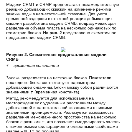
Модели CRMT и CRMP предполагают незамедлительную
реакцию добывающих скважин на изменение режима
закачки воды в нагнетательной скважине. Для учета
временной задержки в ответной реакции добывающих
скважин разработана модель CRMB, подразумевающая
разделение объема пласта на несколько одинаковых по
геометрии блоков. На
рис. 2
представлено схематичное
представление модели CRMB.
Рисунок 2. Схематичное представление модели
CRMB
τ
– временная константа
Залежь разделяется на несколько блоков. Показатели
последнего блока соответствуют параметрам
добывающей скважины. Блоки между собой различаются
τ
значениями
(временная константа).
Метод рекомендуется для использования на
месторождениях с удаленным расстоянием между
добывающей и нагнетательной скважинами с низкими
значениями проницаемости. Реализуется возможность
разделения межскважинного пространства на несколько
τ
блоков с разными
, что позволяет смоделировать залежь
с изменяемыми фильтрационно-емкостными свойствами
(далее – ФЕС) по площади.