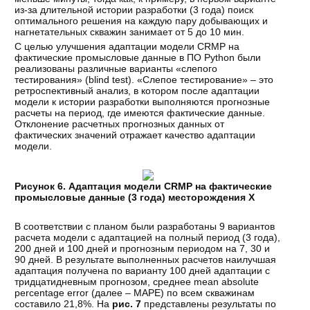
из-за длительной истории разработки (3 года) поиск
оптимального решения на каждую пару добывающих и
нагнетательных скважин занимает от 5 до 10 мин.
С целью улучшения адаптации модели CRMP на
фактические промысловые данные в ПО Python были
реализованы различные варианты «слепого
тестирования» (blind test). «Слепое тестирование» – это
ретроспективный анализ, в котором после адаптации
модели к истории разработки выполняются прогнозные
расчеты на период, где имеются фактические данные.
Отклонение расчетных прогнозных данных от
фактических значений отражает качество адаптации
модели.
Рисунок 6. Адаптация модели CRMP на фактические
промысловые данные (3 года) месторождения Х
В соответствии с планом были разработаны 9 вариантов
расчета модели с адаптацией на полный период (3 года),
200 дней и 100 дней и прогнозным периодом на 7, 30 и
90 дней. В результате выполненных расчетов наилучшая
адаптация получена по варианту 100 дней адаптации с
тридцатидневным прогнозом, среднее mean absolute
percentage error (далее – MAPE) по всем скважинам
составило 21,8%. На
рис. 7
представлены результаты по