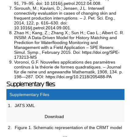
91, 79–95. doi:
10.1016/j.petrol.2012.04.008
.
Soroush, M.; Kaviani, D.; Jensen, J.L. Interwell
connectivity evaluation in cases of changing skin and
frequent production interruptions. – J. Pet. Sci. Eng.,
2014, 122, р. 616–630. doi:
10.1016/j.petrol.2014.09.001
.
Zhao H.; Kang, Z.; Zhang X.; Sun H.; Cao L.; Albert C. R.
INSIM: A Data-Driven Model for History Matching and
Prediction for Waterflooding Monitoring and
Management with a Field Application – SPE Reserv.
Simul. Symp., February 2015. Doi:
https://doi.org/SPE-
173213-MS
Voronoi, G.F. Nouvelles applications des paramètres
continus à la théorie de formes quadratiques. – Journal
für die reine und angewandte Mathematik, 1908, 134. p.
198—287. DOI:
https://doi.org/10.2118/205488-PA
Supplementary files
Supplementary Files
1.
JATS XML
Download
2.
Figure 1. Schematic representation of the CRMT model