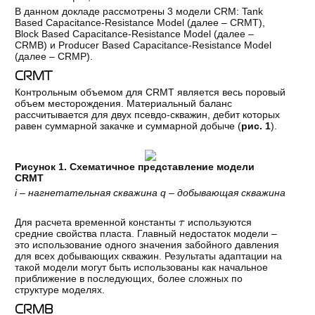
В данном докладе рассмотрены 3 модели CRM: Tank
Based Capacitance-Resistance Model (далее – CRMT),
Block Based Capacitance-Resistance Model (далее –
CRMB) и Producer Based Capacitance-Resistance Model
(далее – CRMP).
CRMT
Контрольным объемом для CRMT является весь поровый
объем месторождения. Материальный баланс
рассчитывается для двух псевдо-скважин, дебит которых
равен суммарной закачке и суммарной добыче (
рис. 1
).
Рисунок 1. Схематичное представление модели
CRMT
i – нагнетательная скважина q – добывающая скважина
τ
Для расчета временной константы
используются
средние свойства пласта. Главный недостаток модели –
это использование одного значения забойного давления
для всех добывающих скважин. Результаты адаптации на
такой модели могут быть использованы как начальное
приближение в последующих, более сложных по
структуре моделях.
CRMB