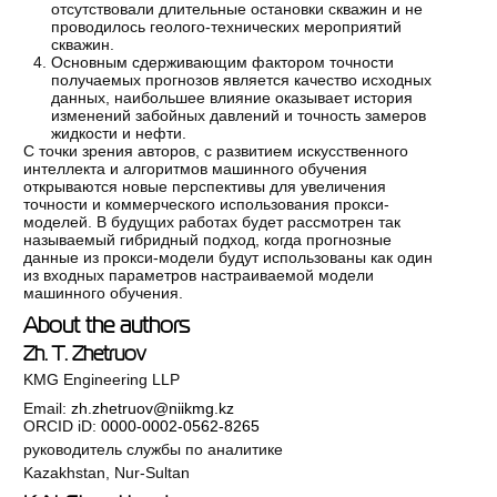
отсутствовали длительные остановки скважин и не
проводилось геолого-технических мероприятий
скважин.
Основным сдерживающим фактором точности
получаемых прогнозов является качество исходных
данных, наибольшее влияние оказывает история
изменений забойных давлений и точность замеров
жидкости и нефти.
С точки зрения авторов, с развитием искусственного
интеллекта и алгоритмов машинного обучения
открываются новые перспективы для увеличения
точности и коммерческого использования прокси-
моделей. В будущих работах будет рассмотрен так
называемый гибридный подход, когда прогнозные
данные из прокси-модели будут использованы как один
из входных параметров настраиваемой модели
машинного обучения.
About the authors
Zh. T. Zhetruov
KMG Engineering LLP
Email:
zh.zhetruov@niikmg.kz
ORCID iD:
0000-0002-0562-8265
руководитель службы по аналитике
Kazakhstan, Nur-Sultan