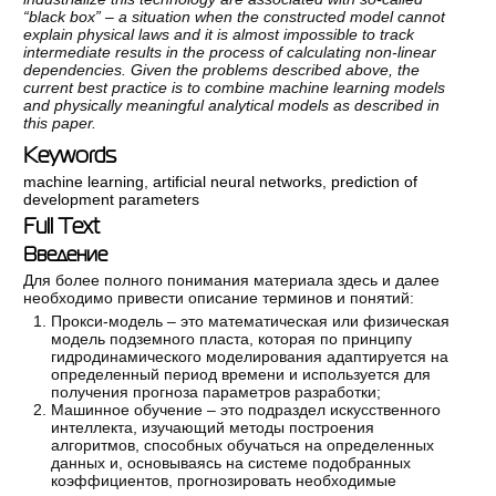
“black box” – a situation when the constructed model cannot
explain physical laws and it is almost impossible to track
intermediate results in the process of calculating non-linear
dependencies. Given the problems described above, the
current best practice is to combine machine learning models
and physically meaningful analytical models as described in
this paper.
Keywords
machine learning
,
artificial neural networks
,
prediction of
development parameters
Full Text
Введение
Для более полного понимания материала здесь и далее
необходимо привести описание терминов и понятий:
Прокси-модель – это математическая или физическая
модель подземного пласта, которая по принципу
гидродинамического моделирования адаптируется на
определенный период времени и используется для
получения прогноза параметров разработки;
Машинное обучение – это подраздел искусственного
интеллекта, изучающий методы построения
алгоритмов, способных обучаться на определенных
данных и, основываясь на системе подобранных
коэффициентов, прогнозировать необходимые