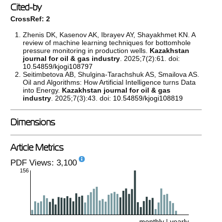
Cited-by
CrossRef: 2
Zhenis DK, Kasenov AK, Ibrayev AY, Shayakhmet KN. A
review of machine learning techniques for bottomhole
pressure monitoring in production wells.
Kazakhstan
journal for oil & gas industry
. 2025;7(2):61. doi:
10.54859/kjogi108797
Seitimbetova AB, Shulgina-Tarachshuk AS, Smailova AS.
Oil and Algorithms: How Artificial Intelligence turns Data
into Energy.
Kazakhstan journal for oil & gas
industry
. 2025;7(3):43. doi:
10.54859/kjogi108819
Dimensions
Article Metrics
PDF Views: 3,100
156
monthly
|
yearly