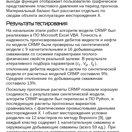
выходе функция отображает пользователю графическое
представление пластового давления на период прогноза.
Материальный баланс был рассчитан отдельно по
сводам объекта эксплуатации месторождения Х.
Результаты тестирования
На начальном этапе работ алгоритм модели CRMP был
реализован в ПО Microsoft Excel VBA. Точность и
надежность прогнозирования дебитов жидкости и нефти
по модели CRMP были проверены на синтетической
модели с 9 нагнетательными и 16 добывающими
скважинами со схожими параметрами геолого-
физических свойств реальной залежи. В результате
итеративного подбора параметров (
c
,
V
,
f
),
t
p
ij
отклонение дебитов жидкости в целом по синтетической
модели от расчетных моделей CRMP составило 9%.
Среднее отклонение по добывающим скважинам
составило 13%.
Поскольку прогнозные расчеты CRMP показали хорошую
сходимость с результатами синтетической модели,
алгоритм CRMP модели был переписан в ПО Python, и
последующие расчеты прогнозных вариантов
сравнивались с фактическими промысловыми данными
месторождения X. I объект месторождения условно
разделен на 12 кластеров по методу Вороного [
9
], где
каждый кластер содержит 1 нагнетательную скважину и
окружающие добывающие скважины (всего 59 ед.). При
адаптации модели на исторические данные используется