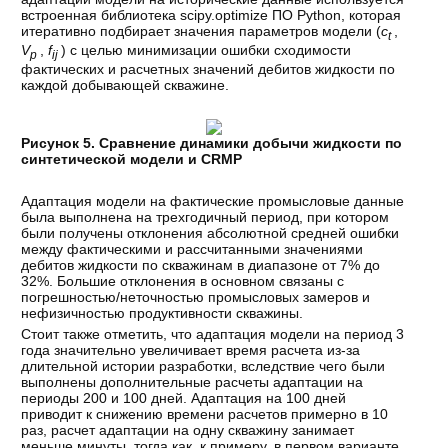
встроенная библиотека scipy.optimize ПО Python, которая
итеративно подбирает значения параметров модели (
c
,
t
V
,
f
) с целью минимизации ошибки сходимости
p
ij
фактических и расчетных значений дебитов жидкости по
каждой добывающей скважине.
Рисунок 5. Сравнение динамики добычи жидкости по
синтетической модели и CRMP
Адаптация модели на фактические промысловые данные
была выполнена на трехгодичный период, при котором
были получены отклонения абсолютной средней ошибки
между фактическими и рассчитанными значениями
дебитов жидкости по скважинам в диапазоне от 7% до
32%. Большие отклонения в основном связаны с
погрешностью/неточностью промысловых замеров и
нефизичностью продуктивности скважины.
Стоит также отметить, что адаптация модели на период 3
года значительно увеличивает время расчета из-за
длительной истории разработки, вследствие чего были
выполнены дополнительные расчеты адаптации на
периоды 200 и 100 дней. Адаптация на 100 дней
приводит к снижению времени расчетов примерно в 10
раз, расчет адаптации на одну скважину занимает
меньше минуты, тогда как, к примеру, в первом варианте