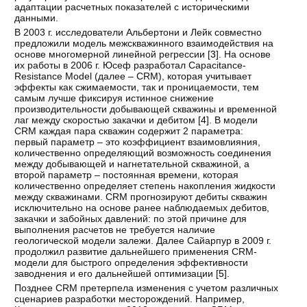
адаптации расчетных показателей с историческими
данными.
В 2003 г. исследователи Альбертони и Лейк совместно
предложили модель межскважинного взаимодействия на
основе многомерной линейной регрессии [
3
]. На основе
их работы в 2006 г. Юсеф разработал Capacitance-
Resistance Model (далее – CRM), которая учитывает
эффекты как сжимаемости, так и проницаемости, тем
самым лучше фиксируя истинное снижение
производительности добывающей скважины и временной
лаг между скоростью закачки и дебитом [
4
]. В модели
CRM каждая пара скважин содержит 2 параметра:
первый параметр – это коэффициент взаимовлияния,
количественно определяющий возможность соединения
между добывающей и нагнетательной скважиной, а
второй параметр – постоянная времени, которая
количественно определяет степень накопления жидкости
между скважинами. CRM прогнозируют дебиты скважин
исключительно на основе ранее наблюдаемых дебитов,
закачки и забойных давлений: по этой причине для
выполнения расчетов не требуется наличие
геологической модели залежи. Далее Сайарпур в 2009 г.
продолжил развитие дальнейшего применения CRM-
модели для быстрого определения эффективности
заводнения и его дальнейшей оптимизации [
5
].
Позднее CRM претерпела изменения с учетом различных
сценариев разработки месторождений. Например,