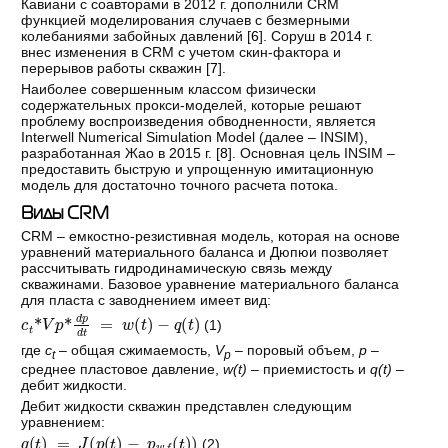
Кавиани с соавторами в 2012 г. дополнили CRM
функцией моделирования случаев с безмерными
колебаниями забойных давлений [
6
]. Соруш в 2014 г.
внес изменения в CRM с учетом скин-фактора и
перерывов работы скважин [
7
].
Наиболее совершенным классом физически
содержательных прокси-моделей, которые решают
проблему воспроизведения обводненности, является
Interwell Numerical Simulation Model (далее – INSIM),
разработанная Жао в 2015 г. [
8
]. Основная цель INSIM –
предоставить быструю и упрощенную имитационную
модель для достаточно точного расчета потока.
Виды CRM
CRM – емкостно-резистивная модель, которая на основе
уравнений материального баланса и Дюпюи позволяет
рассчитывать гидродинамическую связь между
скважинами. Базовое уравнение материального баланса
для пласта с заводнением имеет вид:
c
t
*
V
p
*
d
p
d
t
=
w
t
−
q
t
(1)
где
c
– общая сжимаемость,
V
– поровый объем,
p
–
t
p
среднее пластовое давление,
w(t)
– приемистость и
q(t)
–
дебит жидкости.
Дебит жидкости скважин представлен следующим
уравнением:
q
t
=
J
p
t
−
p
w
f
t
(2)