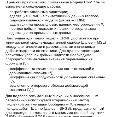
В рамках практического применения модели CRMP были
выполнены следующие работы:
разработка алгоритма адаптации;
адаптация CRMP на синтетических данных геолого-
гидродинамической модели (далее – ГГДМ);
адаптация на промысловых данных месторождения Х;
прогноз добычи жидкости и нефти по результатам
адаптации на промысловых данных.
Наилучшая адаптация модели CRMP достигается при
минимальной среднеквадратичной ошибке (далее – MSE)
между фактическими и рассчитанными значениями
добычи жидкости по скважине. Для лучшей адаптации
расчетных уровней добычи жидкости необходимо
подобрать оптимальные значения переменных из
формулы (5):
коэффициента взаимовлияния нагнетательной и
добывающей скважин (
fij
);
коэффициента продуктивности добывающей скважины
(
J
);
вовлеченного порового объема добывающей
скважины (
V
).
p
Для подбора оптимальных значений вышеописанных
переменных используется итерационный метод
численной оптимизации Бройдена – Флетчера –
Гольдфарба – Шанно (далее – BFGS), предназначенный
для нахождения локального минимума целевой функции
(MSE). Алгоритм BFGS можно описать следующим