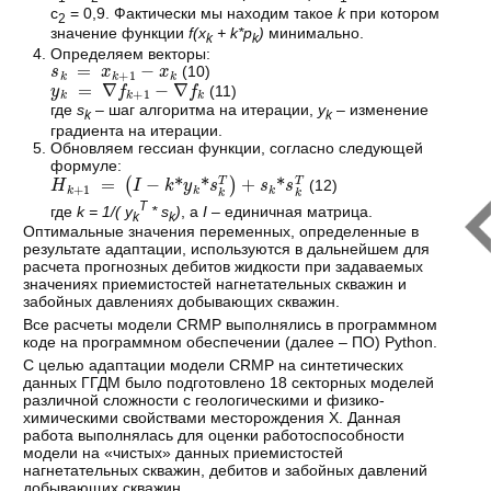
c
= 0,9. Фактически мы находим такое
k
при котором
2
значение функции
f(x
+ k*p
)
минимально.
k
k
Определяем векторы:
s
k
=
x
k
+
1
−
x
k
(10)
y
k
=
∇
f
k
+
1
−
∇
f
k
(11)
где
s
– шаг алгоритма на итерации,
y
– изменение
k
k
градиента на итерации.
Обновляем гессиан функции, согласно следующей
формуле:
H
k
+
1
=
I
−
k
*
y
k
*
s
k
T
+
s
k
*
s
k
T
(12)
T
где
k = 1/( y
* s
)
, а
I
– единичная матрица.
k
k
Оптимальные значения переменных, определенные в
результате адаптации, используются в дальнейшем для
расчета прогнозных дебитов жидкости при задаваемых
значениях приемистостей нагнетательных скважин и
забойных давлениях добывающих скважин.
Все расчеты модели CRMP выполнялись в программном
коде на программном обеспечении (далее – ПО) Python.
С целью адаптации модели CRMP на синтетических
данных ГГДМ было подготовлено 18 секторных моделей
различной сложности с геологическими и физико-
химическими свойствами месторождения Х. Данная
работа выполнялась для оценки работоспособности
модели на «чистых» данных приемистостей
нагнетательных скважин, дебитов и забойных давлений
добывающих скважин.