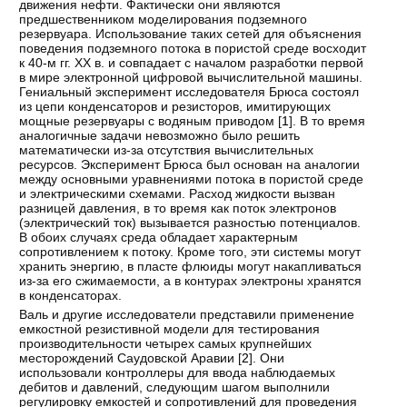
движения нефти. Фактически они являются
предшественником моделирования подземного
резервуара. Использование таких сетей для объяснения
поведения подземного потока в пористой среде восходит
к 40-м гг. XX в. и совпадает с началом разработки первой
в мире электронной цифровой вычислительной машины.
Гениальный эксперимент исследователя Брюса состоял
из цепи конденсаторов и резисторов, имитирующих
мощные резервуары с водяным приводом [
1
]. В то время
аналогичные задачи невозможно было решить
математически из-за отсутствия вычислительных
ресурсов. Эксперимент Брюса был основан на аналогии
между основными уравнениями потока в пористой среде
и электрическими схемами. Расход жидкости вызван
разницей давления, в то время как поток электронов
(электрический ток) вызывается разностью потенциалов.
В обоих случаях среда обладает характерным
сопротивлением к потоку. Кроме того, эти системы могут
хранить энергию, в пласте флюиды могут накапливаться
из-за его сжимаемости, а в контурах электроны хранятся
в конденсаторах.
Валь и другие исследователи представили применение
емкостной резистивной модели для тестирования
производительности четырех самых крупнейших
месторождений Саудовской Аравии [
2
]. Они
использовали контроллеры для ввода наблюдаемых
дебитов и давлений, следующим шагом выполнили
регулировку емкостей и сопротивлений для проведения