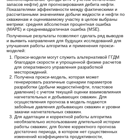
запасов нефти) для прогнозирования дебита нефти.
Показателями эффективности между фактическими и
рассчитанными значениями добычи жидкости и нефти по
скважинам и оцениваемому участку в целом выбраны
метрики: средняя абсолютная процентная ошибка
(MAPE) и среднеквадратичная ошибка (MSE).
Полученные результаты позволяют сделать ряд выводов
и выявить направления для будущих исследований для
улучшения работы алгоритма и применения прокси-
моделей:
Прокси-модели могут служить альтернативой ГГДМ
благодаря скорости и упрощенной физике расчетов
для оперативного управления разработкой
месторождений.
Получена прокси-модель, которая может
генерировать различные сценарии параметров
разработки (добычи жидкости/нефти, пластовое
давление) с учетом текущей оценки взаимовлияния
нагнетательных и добывающих скважин. Для
осуществления прогноза в модель подаются
забойные давления добывающих скважин и уровни
закачки нагнетательных скважин.
Для адаптации и корректной работы алгоритма
необязательно использование длительной истории
работы скважин; для более корректного прогноза
достаточно периода, в котором нет существенных
изменений коэффициента продуктивности,