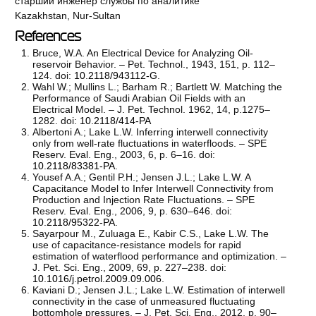
старший инженер службы по аналитике
Kazakhstan, Nur-Sultan
References
Bruce, W.A. An Electrical Device for Analyzing Oil-
reservoir Behavior. – Pet. Technol., 1943, 151, р. 112–
124. doi:
10.2118/943112-G
.
Wahl W.; Mullins L.; Barham R.; Bartlett W. Matching the
Performance of Saudi Arabian Oil Fields with an
Electrical Model. – J. Pet. Technol. 1962, 14, р.1275–
1282. doi:
10.2118/414-PA
Albertoni A.; Lake L.W. Inferring interwell connectivity
only from well-rate fluctuations in waterfloods. – SPE
Reserv. Eval. Eng., 2003, 6, р. 6–16. doi:
10.2118/83381-PA
.
Yousef A.A.; Gentil P.H.; Jensen J.L.; Lake L.W. A
Capacitance Model to Infer Interwell Connectivity from
Production and Injection Rate Fluctuations. – SPE
Reserv. Eval. Eng., 2006, 9, р. 630–646. doi:
10.2118/95322-PA
.
Sayarpour M., Zuluaga E., Kabir C.S., Lake L.W. The
use of capacitance-resistance models for rapid
estimation of waterflood performance and optimization. –
J. Pet. Sci. Eng., 2009, 69, р. 227–238. doi:
10.1016/j.petrol.2009.09.006
.
Kaviani D.; Jensen J.L.; Lake L.W. Estimation of interwell
connectivity in the case of unmeasured fluctuating
bottomhole pressures. – J. Pet. Sci. Eng., 2012, р. 90–