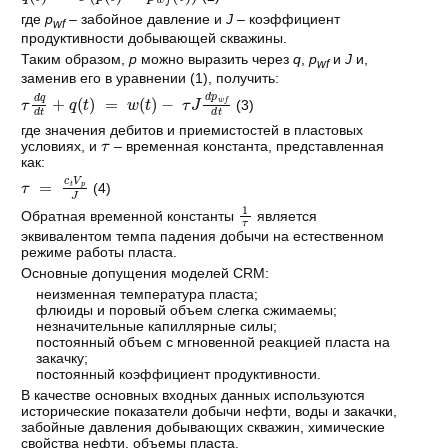
где
p
– забойное давление и
J
– коэффициент
wf
продуктивности добывающей скважины.
Таким образом,
p
можно выразить через
q
,
p
и
J
и,
wf
заменив его в уравнении (1), получить:
τ
d
q
d
t
+
q
t
=
w
t
−
τ
J
d
p
w
f
d
t
(3)
где значения дебитов и приемистостей в пластовых
τ
условиях, и
– временная константа, представленная
как:
τ
=
c
t
V
p
J
(4)
1
τ
Обратная временной константы
является
эквивалентом темпа падения добычи на естественном
режиме работы пласта.
Основные допущения моделей CRM:
неизменная температура пласта;
флюиды и поровый объем слегка сжимаемы;
незначительные капиллярные силы;
постоянный объем с мгновенной реакцией пласта на
закачку;
постоянный коэффициент продуктивности.
В качестве основных входных данных используются
исторические показатели добычи нефти, воды и закачки,
забойные давления добывающих скважин, химические
свойства нефти, объемы пласта.