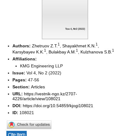
1
1
Authors:
Zhetruov Z.T.
,
Shayakhmet K.N.
,
1
1
1
Karsybayev K.K.
,
Bulakbay A.M.
,
Kulzhanova S.B.
Affiliations:
KMG Engineering LLP
Issue:
Vol 4, No 2 (2022)
Pages:
47-56
Section:
Articles
URL:
https://vestnik-ngo.kz/2707-
4226/article/view/108021
DOI:
https://doi.org/10.54859/kjogi108021
ID:
108021
Cite item