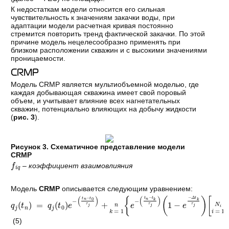
К недостаткам модели относится его сильная
чувствительность к значениям закачки воды, при
адаптации модели расчетная кривая постоянно
стремится повторить тренд фактической закачки. По этой
причине модель нецелесообразно применять при
близком расположении скважин и с высокими значениями
проницаемости.
CRMP
Модель CRMP является мультиобъемной моделью, где
каждая добывающая скважина имеет свой поровый
объем, и учитывает влияние всех нагнетательных
скважин, потенциально влияющих на добычу жидкости
(
рис. 3
).
Рисунок 3. Схематичное представление модели
CRMP
f
i
q
– коэффициент взаимовлияния
Модель
CRMP
описывается следующим уравнением:
q
j
t
n
=
q
j
t
0
e
−
t
n
−
t
0
τ
j
+
k
=
1
n
e
−
t
n
−
t
k
τ
j
1
−
e
−
Δ
t
k
τ
j
i
=
1
N
i
f
i
j
I
i
k
(5)