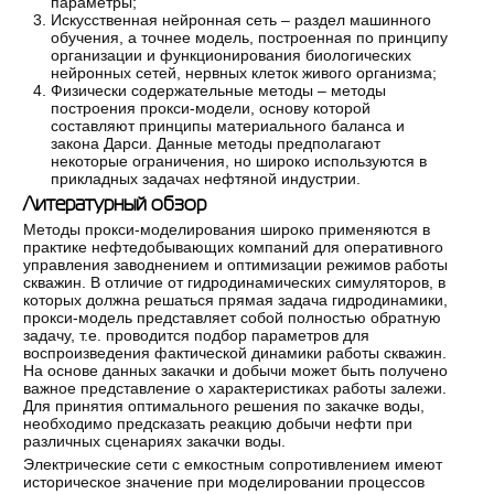
параметры;
Искусственная нейронная сеть – раздел машинного
обучения, а точнее модель, построенная по принципу
организации и функционирования биологических
нейронных сетей, нервных клеток живого организма;
Физически содержательные методы – методы
построения прокси-модели, основу которой
составляют принципы материального баланса и
закона Дарси. Данные методы предполагают
некоторые ограничения, но широко используются в
прикладных задачах нефтяной индустрии.
Литературный обзор
Методы прокси-моделирования широко применяются в
практике нефтедобывающих компаний для оперативного
управления заводнением и оптимизации режимов работы
скважин. В отличие от гидродинамических симуляторов, в
которых должна решаться прямая задача гидродинамики,
прокси-модель представляет собой полностью обратную
задачу, т.е. проводится подбор параметров для
воспроизведения фактической динамики работы скважин.
На основе данных закачки и добычи может быть получено
важное представление о характеристиках работы залежи.
Для принятия оптимального решения по закачке воды,
необходимо предсказать реакцию добычи нефти при
различных сценариях закачки воды.
Электрические сети с емкостным сопротивлением имеют
историческое значение при моделировании процессов