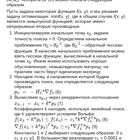
образом.
Пусть задана некоторая функция
f(x, y)
, и мы решаем
задачу оптимизации:
minf(x, y)
, где в общем случае
f(x, y)
является невыпуклой функцией, которая имеет
непрерывные вторые производные:
Инициализируем начальную точку
x
, задаем
0
точность поиска > 0. Определяем начальное
-1
-1
приближение
H
= B
, где
B
– обратный гессиан
0
0
0
функции. В качестве начального приближения можно
взять гессиан функции, вычисленный в начальной
точке
x
. Иначе можно использовать хорошо
0
обусловленную, невырожденную матрицу, на
практике часто берут единичную матрицу;
Находим точку, в направлении которой будем
производить поиск, она определяется следующим
образом:
p
k
=
−
H
k
*
∇
f
k
(6)
Вычисляем
x
через рекуррентное соотношение:
k+1
x
k
+
1
=
x
k
+
k
*
p
k
(7)
Коэффициент k находим, используя линейный поиск,
где k удовлетворяет условиям Вольфе:
f
x
k
+
k
*
p
k
≤
f
x
k
+
c
1
*
k
*
∇
f
k
T
*
p
k
(8)
∇
f
x
k
+
k
*
p
k
T
*
p
k
≥
c
2
*
∇
f
k
T
*
p
k
(9)
Константы 1 и 2 выбирают следующим образом: 0 ≤
c
≤ c
≤1. В большинстве реализации c
= 0,0001 и
1
2
1