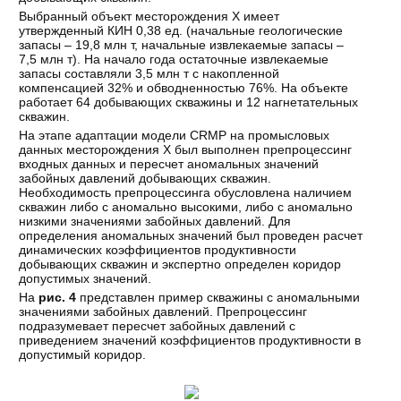
Выбранный объект месторождения Х имеет
утвержденный КИН 0,38 ед. (начальные геологические
запасы – 19,8 млн т, начальные извлекаемые запасы –
7,5 млн т). На начало года остаточные извлекаемые
запасы составляли 3,5 млн т с накопленной
компенсацией 32% и обводненностью 76%. На объекте
работает 64 добывающих скважины и 12 нагнетательных
скважин.
На этапе адаптации модели CRMP на промысловых
данных месторождения Х был выполнен препроцессинг
входных данных и пересчет аномальных значений
забойных давлений добывающих скважин.
Необходимость препроцессинга обусловлена наличием
скважин либо с аномально высокими, либо с аномально
низкими значениями забойных давлений. Для
определения аномальных значений был проведен расчет
динамических коэффициентов продуктивности
добывающих скважин и экспертно определен коридор
допустимых значений.
На
рис. 4
представлен пример скважины с аномальными
значениями забойных давлений. Препроцессинг
подразумевает пересчет забойных давлений с
приведением значений коэффициентов продуктивности в
допустимый коридор.