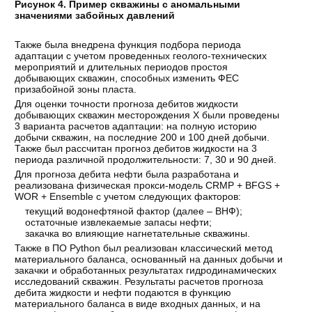
Рисунок 4. Пример скважины с аномальными
значениями забойных давлений
Также была внедрена функция подбора периода
адаптации с учетом проведенных геолого-технических
мероприятий и длительных периодов простоя
добывающих скважин, способных изменить ФЕС
призабойной зоны пласта.
Для оценки точности прогноза дебитов жидкости
добывающих скважин месторождения Х были проведены
3 варианта расчетов адаптации: на полную историю
добычи скважин, на последние 200 и 100 дней добычи.
Также был рассчитан прогноз дебитов жидкости на 3
периода различной продолжительности: 7, 30 и 90 дней.
Для прогноза дебита нефти была разработана и
реализована физическая прокси-модель CRMP + BFGS +
WOR + Ensemble с учетом следующих факторов:
текущий водонефтяной фактор (далее – ВНФ);
остаточные извлекаемые запасы нефти;
закачка во влияющие нагнетательные скважины.
Также в ПО Python был реализован классический метод
материального баланса, основанный на данных добычи и
закачки и обработанных результатах гидродинамических
исследований скважин. Результаты расчетов прогноза
дебита жидкости и нефти подаются в функцию
материального баланса в виде входных данных, и на