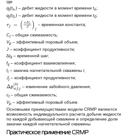
где
q
(t
)
– дебит жидкости в момент времени
t
;
j
n
n
q
(t
)
– дебит жидкости в момент времени
t
;
j
0
0
τ
j
=
c
t
V
p
J
j
– временная константа;
C
– общая сжимаемость;
t
V
– эффективный поровый объем;
p
J
– коэффициент продуктивности;
∆
t
– временной шаг;
k
f
– коэффициент взаимовлияния;
ij
I
– закачка нагнетательной скважины
i
;
i
J
– коэффициент продуктивности;
j
∆
p
w
f
,
j
k
– изменение забойного давления;
c
– общая сжимаемость;
t
V
– эффективный поровый объем.
p
Основными преимуществами модели CRMP являются
возможность индивидуального расчета добычи жидкости
по каждой добывающей скважине и определение доли
закачки каждой нагнетательной скважины.
Практическое применение CRMP