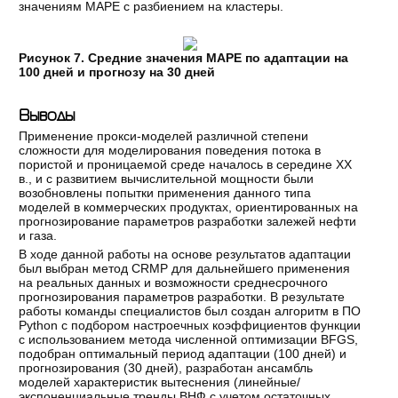
значениям MAPE с разбиением на кластеры.
Рисунок 7. Средние значения MAPE по адаптации на
100 дней и прогнозу на 30 дней
Выводы
Применение прокси-моделей различной степени
сложности для моделирования поведения потока в
пористой и проницаемой среде началось в середине XX
в., и с развитием вычислительной мощности были
возобновлены попытки применения данного типа
моделей в коммерческих продуктах, ориентированных на
прогнозирование параметров разработки залежей нефти
и газа.
В ходе данной работы на основе результатов адаптации
был выбран метод CRMP для дальнейшего применения
на реальных данных и возможности среднесрочного
прогнозирования параметров разработки. В результате
работы команды специалистов был создан алгоритм в ПО
Python с подбором настроечных коэффициентов функции
с использованием метода численной оптимизации BFGS,
подобран оптимальный период адаптации (100 дней) и
прогнозирования (30 дней), разработан ансамбль
моделей характеристик вытеснения (линейные/
экспоненциальные тренды ВНФ с учетом остаточных