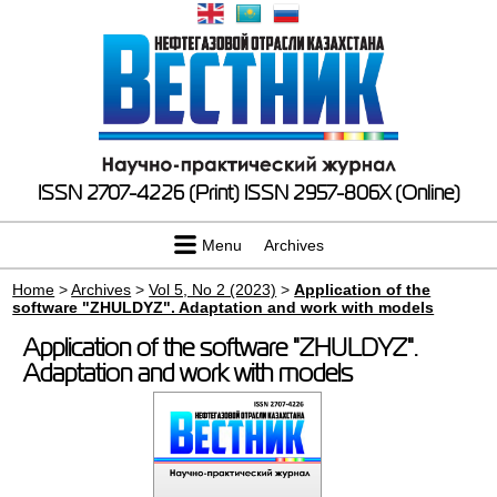
ISSN 2707-4226 (Print)
ISSN 2957-806X (Online)
Menu
Archives
Home
>
Archives
>
Vol 5, No 2 (2023)
>
Application of the
software "ZHULDYZ". Adaptation and work with models
Application of the software "ZHULDYZ".
Adaptation and work with models