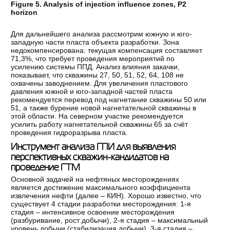
Figure 5. Analysis of injection influence zones, P2
horizon
Для дальнейшего анализа рассмотрим южную и юго-
западную части пласта объекта разработки. Зона
недокомпенсирована: текущая компенсация составляет
71,3%, что требует проведения мероприятий по
усилению системы ППД. Анализ влияния закачки,
показывает, что скважины 27, 50, 51, 52, 64, 108 не
охвачены заводнением. Для увеличения пластового
давления южной и юго-западной частей пласта
рекомендуется перевод под нагнетание скважины 50 или
51, а также бурение новой нагнетательной скважины в
этой области. На северном участке рекомендуется
усилить работу нагнетательной скважины 65 за счёт
проведения гидроразрыва пласта.
Инструмент анализа ГПИ для выявления
перспективных скважин-кандидатов на
проведение ГТМ
Основной задачей на нефтяных месторождениях
является достижение максимального коэффициента
извлечения нефти (далее – КИН). Хорошо известно, что
существует 4 стадии разработки месторождения: 1-я
стадия – интенсивное освоение месторождения
(разбуривание, рост добычи), 2-я стадия – максимальный
уровень добычи (стабилизация добычи), 3-я стадия –