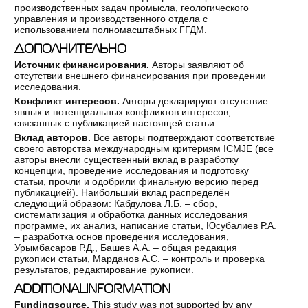
производственных задач промысла, геологического
управления и производственного отдела с
использованием полномасштабных ГГДМ.
ДОПОЛНИТЕЛЬНО
Источник финансирования.
Авторы заявляют об
отсутствии внешнего финансирования при проведении
исследования.
Конфликт интересов.
Авторы декларируют отсутствие
явных и потенциальных конфликтов интересов,
связанных с публикацией настоящей статьи.
Вклад авторов.
Все авторы подтверждают соответствие
своего авторства международным критериям ICMJE (все
авторы внесли существенный вклад в разработку
концепции, проведение исследования и подготовку
статьи, прочли и одобрили финальную версию перед
публикацией). Наибольший вклад распределён
следующий образом: Кабдулова Л.Б. – сбор,
систематизация и обработка данных исследования
программе, их анализ, написание статьи, Юсубалиев Р.А.
– разработка основ проведения исследования,
Урымбасаров Р.Д., Башев А.А. – общая редакция
рукописи статьи, Марданов А.С. – контроль и проверка
результатов, редактирование рукописи.
ADDITIONALINFORMATION
Fundingsource.
This study was not supported by any