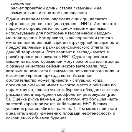
заложения;
расчёт проектной длины ствола скважины и её
азимутальное и зенитное направления.
Одним из параметров, определяющих qн, является
нефтенасыщенная толщина (далее – ННТ). Именно этот
параметр определяется по сейсмическим данным,
используемым для построения геологической модели
месторождения. Как правило, в распоряжении геолога
имеется единственный вариант структурной поверхности,
предоставляемый в рамках сейсмического отчета по
данной территории. Этот вариант и закладывается в
расчёт кровли резервуара и ННТ. Однако проектные
скважины на месторождении могут располагаться в зонах
с разным качеством сейсмического материала, под
которым понимаются и зашумленность волнового поля, и
искажение времен прихода волн. Указанное
обстоятельство может привести к ситуации, когда
проектная скважина имеет высокое место в рейтинге по
параметру qн, однако участок бурения обладает высоким
риском неподтверждения морфологии резервуара (
рис.
9
). Оценка риска важна ещё и потому, что большая часть
залежей характеризуется небольшими ННТ. В таких
условиях риск ошибиться даже на 1–2 м может привести
к значительному изменению площади нефтеносности и
сокращению объемов бурения.