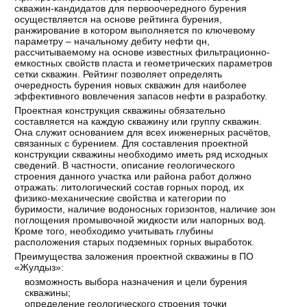
скважин-кандидатов для первоочередного бурения
осуществляется на основе рейтинга бурения,
ранжирование в котором выполняется по ключевому
параметру – начальному дебиту нефти qн,
рассчитываемому на основе известных фильтрационно-
емкостных свойств пласта и геометрических параметров
сетки скважин. Рейтинг позволяет определять
очередность бурения новых скважин для наиболее
эффективного вовлечения запасов нефти в разработку.
Проектная конструкция скважины обязательно
составляется на каждую скважину или группу скважин.
Она служит основанием для всех инженерных расчётов,
связанных с бурением. Для составления проектной
конструкции скважины необходимо иметь ряд исходных
сведений. В частности, описание геологического
строения данного участка или района работ должно
отражать: литологический состав горных пород, их
физико-механические свойства и категории по
буримости, наличие водоносных горизонтов, наличие зон
поглощения промывочной жидкости или напорных вод.
Кроме того, необходимо учитывать глубины
расположения старых подземных горных выработок.
Преимущества заложения проектной скважины в ПО
«Жулдыз»:
возможность выбора назначения и цели бурения
скважины;
определение геологического строения точки