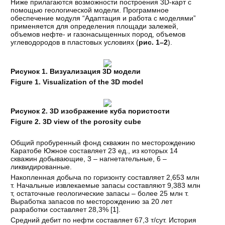
Ниже прилагаются возможности построения 3D-карт с
помощью геологической модели. Программное
обеспечение модуля “Адаптация и работа с моделями”
применяется для определения площади залежей,
объемов нефте- и газонасыщенных пород, объемов
углеводородов в пластовых условиях (
рис. 1–2
).
Рисунок 1. Визуализация 3D модели
Figure 1.
Visualization of the 3D model
Рисунок 2. 3D изображение куба пористости
Figure 2. 3D view of the porosity cube
Общий пробуренный фонд скважин по месторождению
Каратобе Южное составляет 23 ед., из которых 14
скважин добывающие, 3 – нагнетательные, 6 –
ликвидированные.
Накопленная добыча по горизонту составляет 2,653 млн
т. Начальные извлекаемые запасы составляют 9,383 млн
т, остаточные геологические запасы – более 25 млн т.
Выработка запасов по месторождению за 20 лет
разработки составляет 28,3% [
1
].
Средний дебит по нефти составляет 67,3 т/сут. История