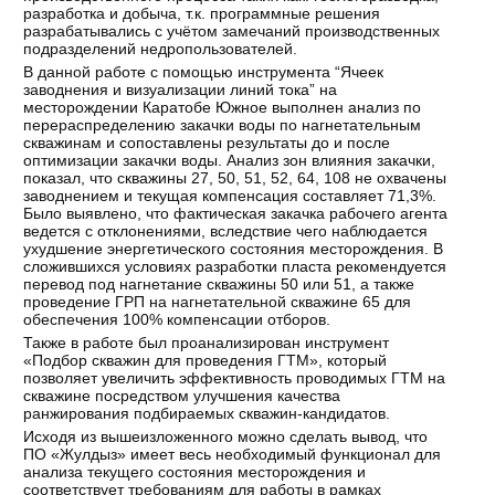
разработка и добыча, т.к. программные решения
разрабатывались с учётом замечаний производственных
подразделений недропользователей.
В данной работе с помощью инструмента “Ячеек
заводнения и визуализации линий тока” на
месторождении Каратобе Южное выполнен анализ по
перераспределению закачки воды по нагнетательным
скважинам и сопоставлены результаты до и после
оптимизации закачки воды. Анализ зон влияния закачки,
показал, что скважины 27, 50, 51, 52, 64, 108 не охвачены
заводнением и текущая компенсация составляет 71,3%.
Было выявлено, что фактическая закачка рабочего агента
ведется с отклонениями, вследствие чего наблюдается
ухудшение энергетического состояния месторождения. В
сложившихся условиях разработки пласта рекомендуется
перевод под нагнетание скважины 50 или 51, а также
проведение ГРП на нагнетательной скважине 65 для
обеспечения 100% компенсации отборов.
Также в работе был проанализирован инструмент
«Подбор скважин для проведения ГТМ», который
позволяет увеличить эффективность проводимых ГТМ на
скважине посредством улучшения качества
ранжирования подбираемых скважин-кандидатов.
Исходя из вышеизложенного можно сделать вывод, что
ПО «Жулдыз» имеет весь необходимый функционал для
анализа текущего состояния месторождения и
соответствует требованиям для работы в рамках