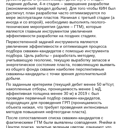
падение добычи, 4-я стадия – завершение разработки
(экономический предел добычи). Для того чтобы КИН был
достигнут, план разработки часто оптимизируется по
мере эксплуатации пластов. Начиная с третьей стадии (а
иногда и со второй), необходимо выполнять геолого-
технические мероприятия (далее – ГТМ), которые
являются главным инструментом увеличения
эффективности разработки на поздних стадиях.
Первостепенной задачей инструмента являются
увеличение эффективности и оптимизация процесса
подбора скважин-кандидатов с помощью инструмента
подбора. Цель работы – разработать методику,
учитывающую геологию, текущую выработку запасов и
энергетическое состояние пласта, позволяющую выявить
из общего фонда скважин наиболее перспективные
скважины-кандидаты с точки зрения дополнительной
добычи.
По заданным критериям (текущий дебит менее 50 м³/сут,
накопленные отборы, проницаемость менее 1 мД,
эффективная толщина менее 30 м) в 2019 г. был
проведен первичный подбор скважин-кандидатов,
подходящих для проведения ГРП (проницаемость
объекта низкая, что требует проведения интенсивных
методов повышения нефтеотдачи пласта).
После сопоставления списка скважин-кандидатов с
фактическими ГТМ были выявлены совпадения. Ячейки в
Центре поиска, залитые зеленым цветом, означают, что