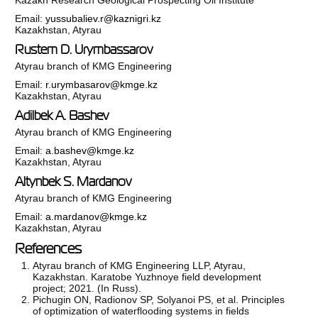
Email:
yussubaliev.r@kaznigri.kz
Kazakhstan, Atyrau
Rustem D. Urymbassarov
Atyrau branch of KMG Engineering
Email:
r.urymbasarov@kmge.kz
Kazakhstan, Atyrau
Adilbek A. Bashev
Atyrau branch of KMG Engineering
Email:
a.bashev@kmge.kz
Kazakhstan, Atyrau
Altynbek S. Mardanov
Atyrau branch of KMG Engineering
Email:
a.mardanov@kmge.kz
Kazakhstan, Atyrau
References
Atyrau branch of KMG Engineering LLP, Atyrau,
Kazakhstan. Karatobe Yuzhnoye field development
project; 2021. (In Russ).
Pichugin ON, Radionov SP, Solyanoi PS, et al. Principles
of optimization of waterflooding systems in fields