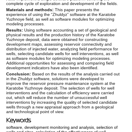
complete cycle of exploration and development of the fields.
Materials and methods:
This paper presents the
experience of using the “Zhuldyz” software at the Karatobe
Yuzhnoye field, as well as software modules for optimizing
modeling processes.
Results:
Using software accounting a set of geological and
physical results and the production history of the Karatobe
Yuzhnoye deposit, data were obtained for constructing
development maps, assessing reservoir connectivity and
distribution of injected water, analyzing field performance for
wells, selecting candidate wells for well interventions, as well
as software modules for optimizing modeling processes.
Additional opportunities for assessing and comparing field
development indicators have also been identified.
Conclusion:
Based on the results of the analysis carried out
in the Zhuldyz software, solutions were developed to
improve the reservoir pressure maintenance system at the
Karatobe Yuzhnoye deposit. The selection of wells for well
interventions and the calculation of efficiency were carried
out, which will reduce the number of unsuccessful well
interventions by increasing the quality of selected candidate
wells through a new appraisal approach from a geological
and technological point of view.
Keywords
software
,
development monitoring and analysis
,
selection of
wells and sites
,
calculation of the effectiveness of well