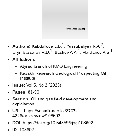
1
2
Authors:
Kabdullova L.B.
,
Yussubaliyev R.A.
,
1
1
1
Urymbassarov R.D.
,
Bashev A.A.
,
Mardanov A.S.
Affiliations:
Atyrau branch of KMG Engineering
Kazakh Research Geological Prospecting Oil
Institute
Issue:
Vol 5, No 2 (2023)
Pages:
81-90
Section:
Oil and gas field development and
exploitation
URL:
https://vestnik-ngo.kz/2707-
4226/article/view/108602
DOI:
https://doi.org/10.54859/kjogi108602
ID:
108602