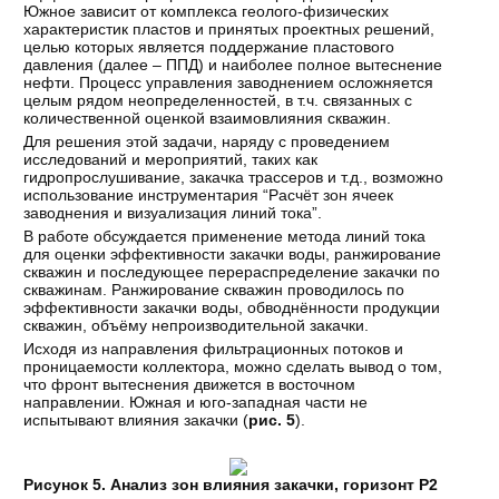
Южное зависит от комплекса геолого-физических
характеристик пластов и принятых проектных решений,
целью которых является поддержание пластового
давления (далее – ППД) и наиболее полное вытеснение
нефти. Процесс управления заводнением осложняется
целым рядом неопределенностей, в т.ч. связанных с
количественной оценкой взаимовлияния скважин.
Для решения этой задачи, наряду с проведением
исследований и мероприятий, таких как
гидропрослушивание, закачка трассеров и т.д., возможно
использование инструментария “Расчёт зон ячеек
заводнения и визуализация линий тока”.
В работе обсуждается применение метода линий тока
для оценки эффективности закачки воды, ранжирование
скважин и последующее перераспределение закачки по
скважинам. Ранжирование скважин проводилось по
эффективности закачки воды, обводнённости продукции
скважин, объёму непроизводительной закачки.
Исходя из направления фильтрационных потоков и
проницаемости коллектора, можно сделать вывод о том,
что фронт вытеснения движется в восточном
направлении. Южная и юго-западная части не
испытывают влияния закачки (
рис. 5
).
Рисунок 5. Анализ зон влияния закачки, горизонт Р2