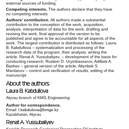
external sources of funding.
Competing interests.
The authors declare that they have
no competing interests.
Authors’ contribution.
All authors made a substantial
contribution to the conception of the work, acquisition,
analysis, interpretation of data for the work, drafting and
revising the work, final approval of the version to be
published and agree to be accountable for all aspects of the
work. The largest contribution is distributed as follows: Laura
B. Kabdullova – systematization and processing of the
research data of the program, their analysis, writing the
article; Renat A. Yussubaliyev. – development of the basis for
conducting research; Rustem D. Urymbassarov, Adilbek A.
Bashev – general version of the article; Altynbek S.
Mardanov – control and verification of results, editing of the
manuscript.
About the authors
Laura B. Kabdullova
Atyrau branch of KMG Engineering
Author for correspondence.
Email:
l.kabdulova@kmge.kz
Kazakhstan, Atyrau
Renat A. Yussubaliyev
Kazakh Research Geological Prospecting Oil Institute