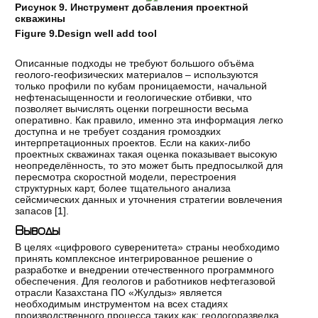
Рисунок 9. Инструмент добавления проектной
скважины
Figure 9.Design well add tool
Описанные подходы не требуют большого объёма
геолого-геофизических материалов – используются
только профили по кубам проницаемости, начальной
нефтенасыщенности и геологические отбивки, что
позволяет вычислять оценки погрешности весьма
оперативно. Как правило, именно эта информация легко
доступна и не требует создания громоздких
интерпретационных проектов. Если на каких-либо
проектных скважинах такая оценка показывает высокую
неопределённость, то это может быть предпосылкой для
пересмотра скоростной модели, перестроения
структурных карт, более тщательного анализа
сейсмических данных и уточнения стратегии вовлечения
запасов [
1
].
Выводы
В целях «цифрового суверенитета» страны необходимо
принять комплексное интегрированное решение о
разработке и внедрении отечественного программного
обеспечения. Для геологов и работников нефтегазовой
отрасли Казахстана ПО «Жулдыз» является
необходимым инструментом на всех стадиях
производственного процесса таких как: геологоразведка,