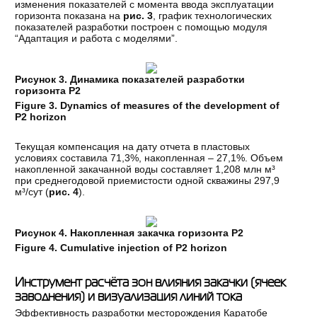
изменения показателей с момента ввода эксплуатации
горизонта показана на
рис. 3
, график технологических
показателей разработки построен с помощью модуля
“Адаптация и работа с моделями”.
Рисунок 3. Динамика показателей разработки
горизонта Р2
Figure 3. Dynamics of measures of the development of
P2 horizon
Текущая компенсация на дату отчета в пластовых
условиях составила 71,3%, накопленная – 27,1%. Объем
накопленной закачанной воды составляет 1,208 млн м³
при среднегодовой приемистости одной скважины 297,9
м³/сут (
рис. 4
).
Рисунок 4. Накопленная закачка горизонта Р2
Figure 4.
Cumulative injection of P2 horizon
Инструмент расчёта зон влияния закачки (ячеек
заводнения) и визуализация линий тока
Эффективность разработки месторождения Каратобе