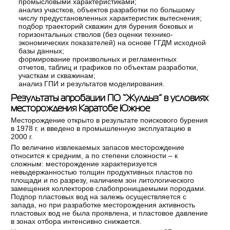
промысловыми характеристиками;
анализ участков, объектов разработки по большому
числу предустановленных характеристик вытеснения;
подбор траекторий скважин для бурения боковых и
горизонтальных стволов (без оценки технико-
экономических показателей) на основе ГГДМ исходной
базы данных;
формирование произвольных и регламентных
отчетов, таблиц и графиков по объектам разработки,
участкам и скважинам;
анализ ГПИ и результатов моделирования.
Результаты апробации ПО “Жулдыз” в условиях
месторождения Каратобе Южное
Месторождение открыто в результате поискового бурения
в 1978 г. и введено в промышленную эксплуатацию в
2000 г.
По величине извлекаемых запасов месторождение
относится к средним, а по степени сложности – к
сложным: месторождение характеризуется
невыдержанностью толщин продуктивных пластов по
площади и по разрезу, наличием зон литологического
замещения коллекторов слабопроницаемыми породами.
Подпор пластовых вод на залежь осуществляется с
запада, но при разработке месторождения активность
пластовых вод не была проявлена, и пластовое давление
в зонах отбора интенсивно снижается.