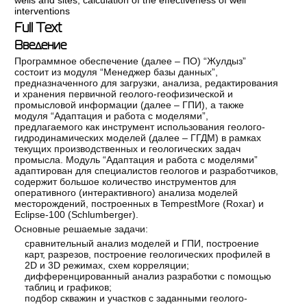
interventions
Full Text
Введение
Программное обеспечение (далее – ПО) “Жулдыз”
состоит из модуля “Менеджер базы данных”,
предназначенного для загрузки, анализа, редактирования
и хранения первичной геолого-геофизической и
промысловой информации (далее – ГПИ), а также
модуля “Адаптация и работа с моделями”,
предлагаемого как инструмент использования геолого-
гидродинамических моделей (далее – ГГДМ) в рамках
текущих производственных и геологических задач
промысла. Модуль “Адаптация и работа с моделями”
адаптирован для специалистов геологов и разработчиков,
содержит большое количество инструментов для
оперативного (интерактивного) анализа моделей
месторождений, построенных в TempestMore (Roxar) и
Eclipse-100 (Schlumberger).
Основные решаемые задачи:
сравнительный анализ моделей и ГПИ, построение
карт, разрезов, построение геологических профилей в
2D и 3D режимах, схем корреляции;
дифференцированный анализ разработки с помощью
таблиц и графиков;
подбор скважин и участков с заданными геолого-