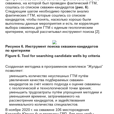
скважина, на которой был проведен фактический ГТМ,
сошлась со списком скважин-кандидатов (
рис. 6
).
Следующим шагом необходимо провести анализ
фактических ГТМ, которые сошлись со списком
кандидатов, чтобы понять, насколько хорошо были
выполнены данные мероприятия и есть ли корреляция
выбора скважины для ГТМ с единым геологическим
критерием, который рассчитывал инструмент поиска [
2
].
Рисунок 6. Инструмент поиска скважин-кандидатов
по критериям
Figure 6. Tool for searching candidate wells by criteria
Созданная методика в программном комплексе “Жулдыз”
позволяет:
уменьшить количество неуспешных ГТМ путём
увеличения качества подбираемых скважин-
кандидатов за счёт нового подхода к оценке скважины
с геологической и технологической точки зрения;
уменьшить трудозатраты путём упрощения методики и
уменьшения времени, затрачиваемого на
рассмотрение кандидатов, и задействования
минимального количества специалистов.
В ноябре 2020 г. на скважине 106 месторождения
Каратобе Южное был проведен ГРП. Для того чтобы