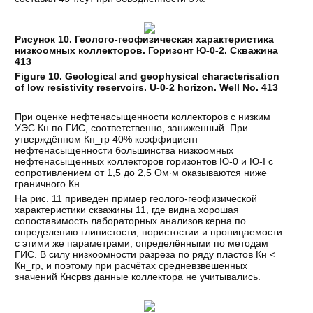
Рисунок 10. Геолого-геофизическая характеристика
низкоомных коллекторов. Горизонт Ю-0-2. Скважина
413
Figure 10. Geological and geophysical characterisation
of low resistivity reservoirs.
U-0-2 horizon. Well No. 413
При оценке нефтенасыщенности коллекторов с низким
УЭС Кн по ГИС, соответственно, заниженный. При
утверждённом Кн_гр 40% коэффициент
нефтенасыщенности большинства низкоомных
нефтенасыщенных коллекторов горизонтов Ю-0 и Ю-I с
сопротивлением от 1,5 до 2,5 Ом∙м оказываются ниже
граничного Кн.
На рис. 11 приведен пример геолого-геофизической
характеристики скважины 11, где видна хорошая
сопоставимость лабораторных анализов керна по
определению глинистости, пористостии и проницаемости
с этими же параметрами, определёнными по методам
ГИС. В силу низкоомности разреза по ряду пластов Кн <
Кн_гр, и поэтому при расчётах средневзвешенных
значений Кнсрвз данные коллектора не учитывались.