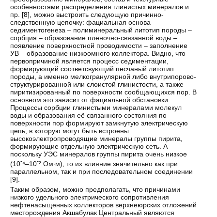
особенностями распределения глинистых минералов и
пр. [
8
], можно выстроить следующую причинно-
следственную цепочку: фациальная основа
седиментогенеза – полиминеральный литотип породы –
сорбция – образование пленочно-связанной воды –
появление поверхностной проводимости – заполнение
УВ – образование низкоомного коллектора. Видно, что
первопричиной является процесс седиментации,
формирующий соответсвующий песчаный литотип
породы, а именно мелкогранулярной либо внутрипорово-
структурированной или слоистой глинистости, а также
пиритизированный по поверхности сообщающихся пор. В
основном это зависит от фациальной обстановки.
Процессы сорбции глинистыми минералами молекул
воды и образования её связанного состояния по
поверхности пор формируют замкнутую электрическую
цепь, в которую могут быть встроены
высокоэлектропроводящие минералы группы пирита,
формирующие отдельную электрическую сеть. А
поскольку УЭС минералов группы пирита очень низкое
-
-
(10
⁴–10
² Ом∙м), то их влияние значительно как при
параллельном, так и при последовательном соединении
[
9
].
Таким образом, можно предполагать, что причинами
низкого удельного электрического сопротивления
нефтенасыщенных коллекторов верхнеюрских отложений
месторождения Акшабулак Центральный являются