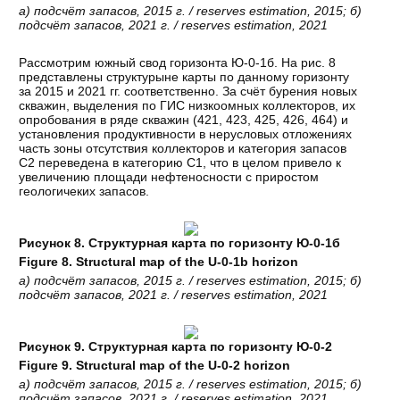
а
)
подсчёт
запасов
, 2015
г
. / reserves estimation, 2015;
б
)
подсчёт
запасов
, 2021
г
. / reserves estimation, 2021
Рассмотрим южный свод горизонта Ю-0-1б. На рис. 8
представлены структурыне карты по данному горизонту
за 2015 и 2021 гг. соответственно. За счёт бурения новых
скважин, выделения по ГИС низкоомных коллекторов, их
опробования в ряде скважин (421, 423, 425, 426, 464) и
установления продуктивности в нерусловых отложениях
часть зоны отсутствия коллекторов и категория запасов
С2 переведена в категорию С1, что в целом привело к
увеличению площади нефтеносности с приростом
геологичеких запасов.
Рисунок 8. Структурная карта по горизонту Ю-0-1б
Figure 8. Structural map of the U-0-1b horizon
а
)
подсчёт
запасов
, 2015
г
. / reserves estimation, 2015;
б
)
подсчёт
запасов
, 2021
г
. / reserves estimation, 2021
Рисунок 9. Структурная карта по горизонту Ю-0-2
Figure 9. Structural map of the U-0-2 horizon
а
)
подсчёт
запасов
, 2015
г
. / reserves estimation, 2015;
б
)
подсчёт
запасов
, 2021
г
. / reserves estimation, 2021