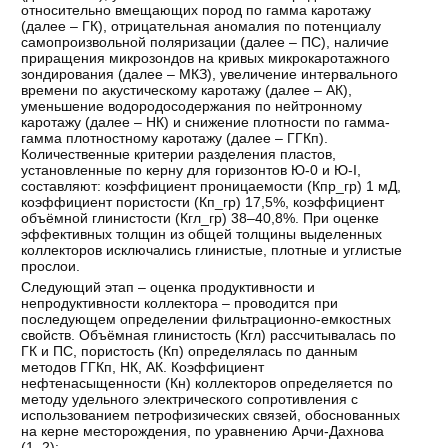
относительно вмещающих пород по гамма каротажу
(далее – ГК), отрицательная аномалия по потенциалу
самопроизвольной поляризации (далее – ПС), наличие
приращения микрозондов на кривых микрокаротажного
зондирования (далее – МКЗ), увеличение интервального
времени по акустическому каротажу (далее – АК),
уменьшение водородосодержания по нейтронному
каротажу (далее – НК) и снижение плотности по гамма-
гамма плотностному каротажу (далее – ГГКп).
Количественные критерии разделения пластов,
установленные по керну для горизонтов Ю-0 и Ю-I,
составляют: коэффициент проницаемости (Кпр_гр) 1 мД,
коэффициент пористости (Кп_гр) 17,5%, коэффициент
объёмной глинистости (Кгл_гр) 38–40,8%. При оценке
эффективных толщин из общей толщины выделенных
коллекторов исключались глинистые, плотные и углистые
прослои.
Следующий этап – оценка продуктивности и
непродуктивности коллектора – проводится при
последующем определении фильтрационно-емкостных
свойств. Объёмная глинистость (Кгл) рассчитывалась по
ГК и ПС, пористость (Кп) определялась по данным
методов ГГКп, НК, АК. Коэффициент
нефтенасыщенности (Кн) коллекторов определяется по
методу удельного электрического сопротивления с
использованием петрофизических связей, обоснованных
на керне месторождения, по уравнению Арчи-Дахнова
(1–2):