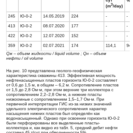
сут
% w
3
(m
/day)
245
Ю-0-2
14.05.2019
224
-
-
413
Ю-0-2
08.07.2020
177
-
-
422
Ю-0-2
12.07.2020
152
-
-
359
Ю-0-2
02.07.2021
174
114,1
94
Qж – объем жидкости / liquid volume ; Qн – объем
нефти /
oil
volume
На рис. 10 представлена геолого-геофизическая
характеристика скважины 413. Эффективная мощность
нефтенасыщенных пластов горизонта Ю-0-2 составляет
от 0,6 до 1,5 м, в общем – 6,2 м. Сопротивление пластов
от 1,5 до 2,8 Ом∙м, при этом верхние три коллектора с
сопротивлением 2,2–2,8 Ом∙м, а нижние пласты
низкоомные с сопротивлением 1,5–1,7 Ом∙м. При
первичной интерпретации ГИС из-за низких значений
удельного электрического сопротивления характер
насыщения нижних пластов был определён как
водонасыщенный. Однако при освоении горизонта Ю-0-2
были перфорированы все выделенные пласты-
коллектора и, как видно из табл. 5, средний дебит нефти
составил 45 т/сут при обводненности 5%.