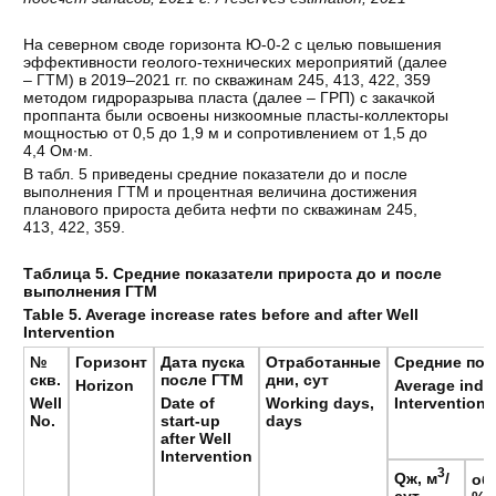
На северном своде горизонта Ю-0-2 с целью повышения
эффективности геолого-технических мероприятий (далее
– ГТМ) в 2019–2021 гг. по скважинам 245, 413, 422, 359
методом гидроразрыва пласта (далее – ГРП) с закачкой
проппанта были освоены низкоомные пласты-коллекторы
мощностью от 0,5 до 1,9 м и сопротивлением от 1,5 до
4,4 Ом∙м.
В табл. 5 приведены средние показатели до и после
выполнения ГТМ и процентная величина достижения
планового прироста дебита нефти по скважинам 245,
413, 422, 359.
Таблица 5. Средние показатели прироста до и после
выполнения ГТМ
Table 5. Average increase rates before and after Well
Intervention
№
Горизонт
Дата
пуска
Отработанные
Средние
пок
скв.
после
ГТМ
дни, сут
Horizon
Average indic
Well
Date of
Working days,
Intervention
No.
start-up
days
after Well
Intervention
3
Qж, м
/
об