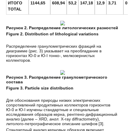
ИТОГО
1144,65
608,94
53,2
147,18
12,9
3,71
0,
TOTAL
Рисунок 2. Распределение литологических разностей
Figure 2.
Distribution of lithological variations
Распределение гранулометрических фракций на
диаграмме (рис. 3) указывает на преобладание в
горизонтах Ю-0 и Ю-I тонко-, мелкозернистых
коллекторов.
Рисунок 3. Распределение гранулометрического
состава
Figure 3. Particle size distribution
Для обоснования природы низких электрических
сопротивлений продуктивных коллекторов горизонтов
Ю-0 и Ю-I изучены стандартные и специальные
исследования образцов керна, рентгено-дифракционный
анализ (далее – XRD,
англ.
X-ray diffractometry),
литолого-петрографическое описание шлифов [
3
].
Стандартный анализ керновых образцов включает