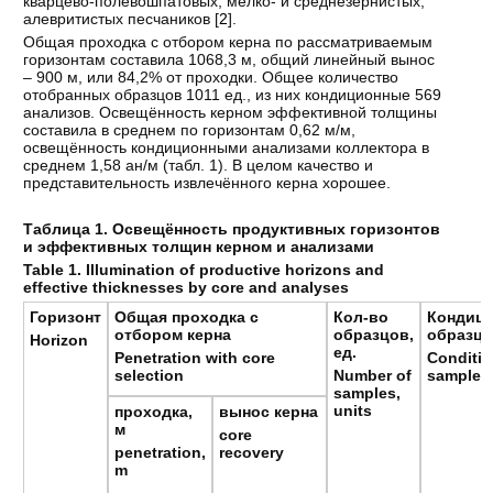
кварцево-полевошпатовых, мелко- и среднезернистых,
алевритистых песчаников [
2
].
Общая проходка с отбором керна по рассматриваемым
горизонтам составила 1068,3 м, общий линейный вынос
– 900 м, или 84,2% от проходки. Общее количество
отобранных образцов 1011 ед., из них кондиционные 569
анализов. Освещённость керном эффективной толщины
составила в среднем по горизонтам 0,62 м/м,
освещённость кондиционными анализами коллектора в
среднем 1,58 ан/м (табл. 1). В целом качество и
представительность извлечённого керна хорошее.
Таблица 1. Освещённость продуктивных горизонтов
и эффективных толщин керном и анализами
Table 1. Illumination of productive horizons and
effective thicknesses by core and analyses
Горизонт
Общая
проходка
с
Кол
-
во
Кондиц
отбором
керна
образцов
,
образц
Horizon
ед
.
Penetration with core
Conditio
selection
Number of
samples,
samples,
units
проходка,
вынос керна
м
core
penetration,
recovery
m