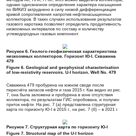
однако однозначное определение характера насыщения
по ВИКИЗ затруднено в силу низкой дифференциации
кривой сопротивления напротив нефтенасыщенных
коллекторов. В таких случаях использование результатов
газового каротажа позволяет определить продуктивность
низкоомных интервалов по составу и количеству
углеводородных газовых компонент.
Рисунок 6. Геолого-геофизическая характеристика
низкоомных коллекторов. Горизонт Ю-I. Скважина
479
Figure 6. Geological and geophysical characterisation
of low-resistivity reservoirs. U-I horizon. Well No. 479
Скважина 479 пробурена на южном своде после
пересчёта запасов нефти и газа 2015 г. Как видно из рис.
7, она была заложена и пробурена в зоне отсутствия
коллектора, по результатам ГИС опробована, и получен
приток нефти. На рис. 7 (а) представлена структурная
карта по горизонту Ю-I в 2015 г., на рис. 7 (б) – в 2021 г.
Рисунок 7. Структурная карта по горизонту Ю-I
Figure 7. Structural map of the U-I horizon