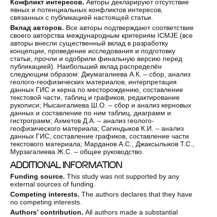
Конфликт интересов.
Авторы декларируют отсутствие
явных и потенциальных конфликтов интересов,
связанных с публикацией настоящей статьи.
Вклад авторов.
Все авторы подтверждают соответствие
своего авторства международным критериям ICMJE (все
авторы внесли существенный вклад в разработку
концепции, проведение исследования и подготовку
статьи, прочли и одобрили финальную версию перед
публикацией). Наибольший вклад распределён
следующим образом: Джумагалиева А.К. – сбор, анализ
геолого-геофизических материалов, интерпретация
данных ГИС и керна по месторождению, составление
текстовой части, таблиц и графиков, редактирование
рукописи; Нысангалиева Ш.О. – сбор и анализ керновых
данных и составление по ним таблиц, диаграмм и
гистрограмм; Ахметов Д.А. – анализ геолого-
геофизического материала; Сагиндыков К.И. – анализ
данных ГИС, составление графиков, составление части
текстового материала; Марданов А.С., Джаксылыков Т.С.,
Мурзагалиева Ж.С. – общее руководство.
ADDITIONAL INFORMATION
Funding source.
This study was not supported by any
external sources of funding.
Competing interests.
The authors declares that they have
no competing interests.
Authors’ contribution.
All authors made a substantial