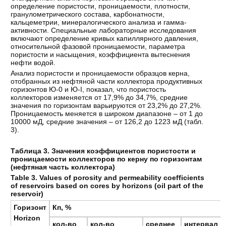
определение пористости, проницаемости, плотности,
гранулометрического состава, карбонатности,
кальцеметрии, минералогического анализа и гамма-
активности. Специальные лабораторные исследования
включают определение кривых капиллярного давления,
относительной фазовой проницаемости, параметра
пористости и насыщения, коэффициента вытеснения
нефти водой.
Анализ пористости и проницаемости образцов керна,
отобранных из нефтяной части коллектора продуктивных
горизонтов Ю-0 и Ю-I, показал, что пористость
коллекторов изменяется от 17,9% до 34,7%, средние
значения по горизонтам варьируются от 23,2% до 27,2%.
Проницаемость меняется в широком диапазоне – от 1 до
10000 мД, средние значения – от 126,2 до 1223 мД (табл.
3).
Таблица 3. Значения коэффициентов пористости и
проницаемости коллекторов по керну по горизонтам
(нефтяная часть коллектора)
Table 3. Values of porosity and permeability coefficients
of reservoirs based on cores by horizons (oil part of the
reservoir)
Горизонт
Кп, %
Horizon
кол
-
во
кол
-
во
среднее
интервал