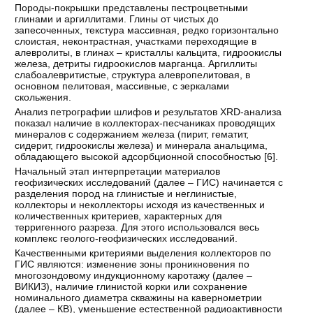
Породы-покрышки представлены пестроцветными
глинами и аргиллитами. Глины от чистых до
запесоченных, текстура массивная, редко горизонтально
слоистая, неконтрастная, участками переходящие в
алевролиты, в глинах – кристаллы кальцита, гидроокислы
железа, детриты гидроокислов марганца. Аргиллиты
слабоалевритистые, структура алевропелитовая, в
основном пелитовая, массивные, с зеркалами
скольжения.
Анализ петрографии шлифов и результатов XRD-анализа
показал наличие в коллекторах-песчаниках проводящих
минералов с содержанием железа (пирит, гематит,
сидерит, гидроокислы железа) и минерала анальцима,
обладающего высокой адсорбционной способностью [
6
].
Начальный этап интерпретации материалов
геофизических исследований (далее – ГИС) начинается с
разделения пород на глинистые и неглинистые,
коллекторы и неколлекторы исходя из качественных и
количественных критериев, характерных для
терригенного разреза. Для этого использовался весь
комплекс геолого-геофизических исследований.
Качественными критериями выделения коллекторов по
ГИС являются: изменение зоны проникновения по
многозондовому индукционному каротажу (далее –
ВИКИЗ), наличие глинистой корки или сохранение
номинального диаметра скважины на кавернометрии
(далее – КВ), уменьшение естественной радиоактивности