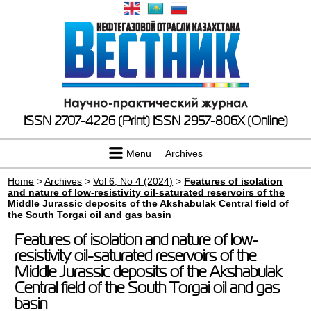
ISSN 2707-4226 (Print)
ISSN 2957-806X (Online)
Menu
Archives
Home
>
Archives
>
Vol 6, No 4 (2024)
>
Features of isolation
and nature of low-resistivity oil-saturated reservoirs of the
Middle Jurassic deposits of the Akshabulak Central field of
the South Torgai oil and gas basin
Features of isolation and nature of low-
resistivity oil-saturated reservoirs of the
Middle Jurassic deposits of the Akshabulak
Central field of the South Torgai oil and gas
basin