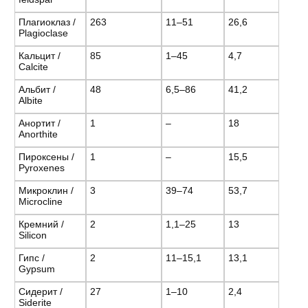
Плагиоклаз /
263
11–51
26,6
Plagioclase
Кальцит /
85
1–45
4,7
Calcite
Альбит /
48
6,5–86
41,2
Albite
Анортит /
1
–
18
Anorthite
Пироксены /
1
–
15,5
Pyroxenes
Микроклин /
3
39–74
53,7
Microcline
Кремний /
2
1,1–25
13
Silicon
Гипс /
2
11–15,1
13,1
Gypsum
Сидерит /
27
1–10
2,4
Siderite