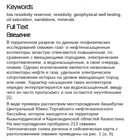
Keywords
low resistivity reservoir
,
resistivity
,
geophysical well testing
,
oil saturation
,
sandstone
,
minerals
Full Text
Введение
В терригенном разрезе по данным геофизических
исследований скважин газо- и нефтенасыщенные
коллекторы зачастую отмечаются повышенным, по
сравнению с вмещающими породами, электрическим
сопротивлением, а водонасыщенные, в свою очередь,
низким. Однако исключением являются низкоомные
коллекторы нефти и газа, удельное электрическое
сопротивление которых на уровне вмещающих пород
или ниже. Характер насыщения таких коллекторов
нередко интерпретируется как водонасыщенный, ввиду
чего их часто пропускают, и они остаются неучтёнными
[
1
].
В виде примера рассмотрим месторождение Акшабулак
Центральный Южно-Торгайского нефтегазоносного
бассейна, которое находится на территории
Кызылординской и Карагандинской областей Казахстана.
На месторождении пробурено 213 скважин.
Тектоническая схема региона и сейсмическая карта с
расположением скважин приведены на рис. 1 (а, б).