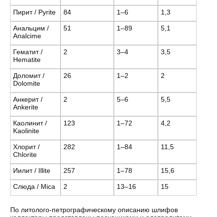
Пирит / Pyrite
84
1–6
1,3
Анальцим /
51
1–89
5,1
Analcime
Гематит /
2
3–4
3,5
Hematite
Доломит /
26
1–2
2
Dolomite
Анкерит /
2
5–6
5,5
Ankerite
Каолинит /
123
1–72
4,2
Kaolinite
Хлорит /
282
1–84
11,5
Chlorite
Иилит / Illite
257
1–78
15,6
Слюда / Mica
2
13–16
15
По литолого-петрографическому описанию шлифов