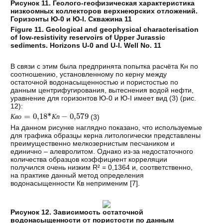
Рисунок 11. Геолого-геофизическая характеристика
низкоомных коллекторов верхнеюрских отложений.
Горизонты Ю-0 и Ю-I. Скважина 11
Figure 11. Geological and geophysical characterisation
of low-resistivity reservoirs of Upper Jurassic
sediments.
Horizons U-0 and U-I. Well No. 11
В связи с этим была предпринята попытка расчёта Кн по
соотношению, установленному по керну между
остаточной водонасыщенностью и пористостью по
данным центрифугирования, вытеснения водой нефти,
уравнение для горизонтов Ю-0 и Ю-I имеет вид (3) (рис.
12):
К
в
о
=
0,18
*
К
п
−
0,579
(3)
К
в
о
К
п
На данном рисунке наглядно показано, что используемые
для графика образцы керна литологически представлены
преимущественно мелкозернистым песчаником и
единично – алевролитом. Однако из-за недостаточного
количества образцов коэффициент корреляции
получился очень низким R² = 0,1364 и, соответственно,
на практике данный метод определения
водонасыщенности Кв неприменим [
7
].
Рисунок 12. Зависимость остаточной
водонасыщенности от пористости по данным