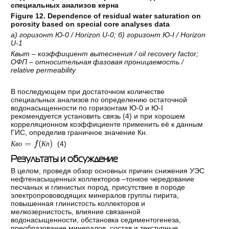
специальных анализов керна
Figure 12. Dependence of residual water saturation on
porosity based on special core analyses data
а
)
горизонт
Ю
-0 / Horizon U-0;
б
)
горизонт
Ю
-I / Horizon
U-1
Квыт
–
коэффициент
вытеснения
/ oil recovery factor;
ОФП
–
относительная
фазовая
проницаемость
/
relative permeability
В последующем при достаточном количестве
специальных анализов по определению остаточной
водонасыщенности по горизонтам Ю-0 и Ю-I
рекомендуется установить связь (4) и при хорошем
корреляционном коэффициенте применить её к данным
ГИС, определив граничное значение Кн.
К
в
о
=
f
К
п
(4)
К
в
о
К
п
Результаты и обсуждение
В целом, проведя обзор основных причин снижения УЭС
нефтенасыщенных коллекторов –тонкое чередование
песчаных и глинистых пород, присутствие в породе
электропрововодящих минералов группы пирита,
повышенная глинистость коллекторов и
мелкозернистость, влияние связанной
водонасыщенности, обстановка седиментогенеза,
преобразование минералов, состав и текстурные