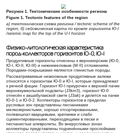
Рисунок 1. Тектонические особенности региона
Figure 1.
Tectonic features of the region
а
)
тектоническая
схема
региона
/ tectonic scheme of the
region;
б
)
сейсмическая
карта
по
кровле
горизонта
Ю
-I
/seismic map for the top of the U-I horizon
Физико-литологическая характеристика
пород-коллекторов горизонтов Ю-0, Ю-I
Продуктивные горизонты отнесены к верхнеюрским (Ю-0,
Ю-I, Ю-II, Ю-III) и нижнемеловым (М-II) отложениям.
Породами-покрышками являются глинистые породы.
Рассматриваемые низкоомные продуктивные залежи
относятся к горизонтам Ю-0 и Ю-I, которые принадлежат
к речной фации. Горизонт Ю-I приурочен к верхней пачке
верхнекумкольской подсвиты (J3km3), горизонт Ю-0
отнесён к акшабулакской свите (J3аk) и делится на пачки
Ю-0-1 и Ю-0-2. Коллекторы горизонтов в пределах
русловых зон представлены песчаниками
мелкозернистыми, хорошо отсортированными,
полевошпат-кварцевыми, крепкими и слабо
сцементированными, переходящими в пески и
песчанистые алевролиты. Во внерусловых зонах
коллекторы представлены подчинёнными прослойками