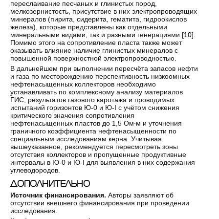
переслаивание песчаных и глинистых пород,
мелкозернистость, присутствие в них электропроводящих
минералов (пирита, сидерита, гематита, гидроокислов
железа), которые представлены как отдельными
минеральными видами, так и разными генерациями [
10
].
Помимо этого на сопротивление пласта также может
оказывать влияние наличие глинистых минералов с
повышенной поверхностной электропроводностью.
В дальнейшем при выполнении пересчёта запасов нефти
и газа по месторождению перспективность низкоомных
нефтенасыщенных коллекторов необходимо
устанавливать по комплексному анализу материалов
ГИС, результатов газового каротажа и проводимых
испытаний горизонтов Ю-0 и Ю-I с учётом снижения
критического значения сопротивления
нефтенасыщенных пластов до 1,5 Ом∙м и уточнения
граничного коэффициента нефтенасыщенности по
специальным исследованиям керна. Учитывая
вышеуказанное, рекомендуется пересмотреть зоны
отсутствия коллекторов и пропущенные продуктивные
интервалы в Ю-0 и Ю-I для выявления в них содержания
углеводородов.
ДОПОЛНИТЕЛЬНО
Источник финансирования.
Авторы заявляют об
отсутствии внешнего финансирования при проведении
исследования.