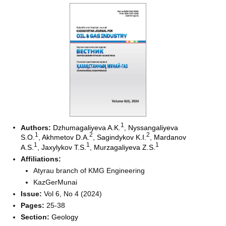
1
Authors:
Dzhumagaliyeva A.K.
,
Nyssangaliyeva
1
2
2
S.O.
,
Akhmetov D.A.
,
Sagindykov K.I.
,
Mardanov
1
1
1
A.S.
,
Jaxylykov T.S.
,
Murzagaliyeva Z.S.
Affiliations:
Atyrau branch of KMG Engineering
KazGerMunai
Issue:
Vol 6, No 4 (2024)
Pages:
25-38
Section:
Geology