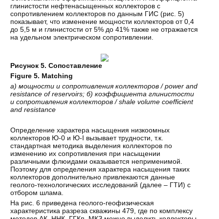
глинистости нефтенасыщенных коллекторов с
сопротивлением коллекторов по данным ГИС (рис. 5)
показывает, что изменение мощности коллекторов от 0,4
до 5,5 м и глинистости от 5% до 41% также не отражается
на удельном электрическом сопротивлении.
Рисунок 5. Сопоставление
Figure 5. Matching
а
)
мощности
и
сопротивления
коллекторов
/ power and
resistance of reservoirs;
б
)
коэффициента
глинистости
и
сопротивления
коллекторов
/ shale volume coefficient
and resistance
Определение характера насыщения низкоомных
коллекторов Ю-0 и Ю-I вызывает трудности, т.к.
стандартная методика выделения коллекторов по
изменению их сопротивления при насыщении
различными флюидами оказывается неприменимой.
Поэтому для определения характера насыщения таких
коллекторов дополнительно привлекаются данные
геолого-технологических исследований (далее – ГТИ) с
отбором шлама.
На рис. 6 приведена геолого-геофизическая
характеристика разреза скважины 479, где по комплексу
методов АК, ННК, ГГКп, МКЗ можно выделить коллекторы,