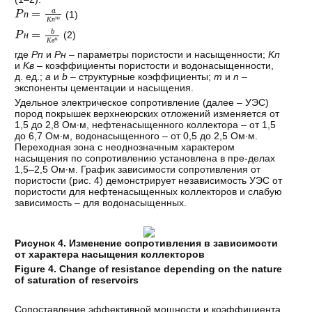
P
п
=
a
К
п
m
(1)
п
К
п
P
н
=
b
К
в
n
(2)
н
К
в
где
Pп
и
Pн
– параметры пористости и насыщенности;
Kп
и
Kв
– коэффициенты пористости и водонасыщенности,
д. ед.;
a
и
b
– структурные коэффициенты;
m
и
n
–
экспоненты цементации и насыщения.
Удельное электрическое сопротивление (далее – УЭС)
пород покрышек верхнеюрских отложений изменяется от
1,5 до 2,8 Ом∙м, нефтенасыщенного коллектора – от 1,5
до 6,7 Ом∙м, водонасыщенного – от 0,5 до 2,5 Ом∙м.
Переходная зона с неоднозначным характером
насыщения по сопротивлению установлена в пре-делах
1,5–2,5 Ом∙м. График зависимости сопротивления от
пористости (рис. 4) демонстрирует независимость УЭС от
пористости для нефтенасыщенных коллекторов и слабую
зависимость – для водонасыщенных.
Рисунок 4. Изменение сопротивления в зависимости
от характера насыщения коллекторов
Figure 4. Change of resistance depending on the nature
of saturation of reservoirs
Сопоставление эффективной мощности и коэффициента