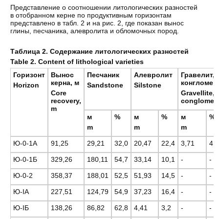
Представление о соотношении литологических разностей
в отобранном керне по продуктивным горизонтам
представлено в табл. 2 и на рис. 2, где показан вынос
глины, песчаника, алевролита и обломочных пород.
Таблица 2. Содержание литологических разностей
Table 2. Content of lithological varieties
Горизонт
Вынос
Песчаник
Алевролит
Гравелит,
керна
,
м
конгломер
Horizon
Sandstone
Silstone
Core
Gravellite,
recovery,
conglomer
m
м
%
м
%
м
%
m
m
m
Ю-0-1А
91,25
29,21
32,0
20,47
22,4
3,71
4,
Ю-0-1Б
329,26
180,11
54,7
33,14
10,1
-
-
Ю-0-2
358,37
188,01
52,5
51,93
14,5
-
-
Ю-IА
227,51
124,79
54,9
37,23
16,4
-
-
Ю-IБ
138,26
86,82
62,8
4,41
3,2
-
-