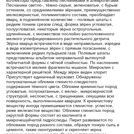
коллекторы представлены песчаниками и алевролитами.
Песчаники светло-, тёмно-серые, зеленоватые, с бурым
оттенком, со среднемелкими зёрнами, преимущественно
мелкозернистые, полимиктового состава, преобладает
кварц, в подчинённом количестве – полевые шпаты с
редким тонким срезом слюд; форма зёрен угловатая,
полуугловатая, некоторые зёрна остроугольные,
удлинённые, с множеством послойно расположенного
мелкого углефицированного растительного детрита.
Зёрна кварца встречаются в виде неправильных, изредка
в виде изометричных зёрен с прямым погасанием, с
включением редких пузырьков газа. Полевые шпаты
представлены альбитом неправильной вытянутой
таблитчатой формы с чёткой спайностью. По наслоению
встречаются мелкие фрагменты мшанок. Микроклин с
характерной решёткой. Между зёрен виден хлорит.
Присутствует единичный мусковит. Обнаружены
полуокатанные обломки глинисто-слюдистого
содержания тёмного цвета. Обломки кремнистых пород
угловатые, полуокатанные, с мелко-, микрозернистой
структурой, неслоистые, с трещинками, секущими всю
поверхность, выполненными кварцем. К кремнистому
веществу иногда примешивается глинистое, углистое,
реже железистое вещество. Обломки глинистых пород
округлой формы состоят из каолинита и
микрочешуйчатой гидрослюды. Пирит развивается по
обломкам пород разного состава, образуя тонкую сыпь в
цементе, также оконтуривает и скрепляет зерна