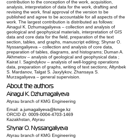
contribution to the conception of the work, acquisition,
analysis, interpretation of data for the work, drafting and
revising the work, final approval of the version to be
published and agree to be accountable for all aspects of the
work. The largest contribution is distributed as follows:
Ainagul K. Dzhumagaliyeva – collection and analysis of
geological and geophysical materials, interpretation of GIS
data and core data for the field, preparation of the text
section, tables, and graphs, manuscript editing; Shynar O.
Nyssangaliyeva – collection and analysis of core data,
preparation of tables, diagrams, and histograms; Duman A.
Akhmetov – analysis of geological and geophysical data ;
Kairat I. Sagindykov – analysis of well-logging operations
data, preparation of graphs, writing of text sections; Altynbek
S. Mardanov, Talgat S. Jaxylykov, Zhansaya S.
Murzagaliyeva – general supervision.
About the authors
Ainagul K. Dzhumagaliyeva
Atyrau branch of KMG Engineering
Email:
a.jumagaliyeva@kmge.kz
ORCID iD:
0009-0004-4703-1469
Kazakhstan, Atyrau
Shynar O. Nyssangaliyeva
Atyrau branch of KMG Engineering