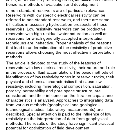
horizons, methods of evaluation and development
of non-standard reservoirs are of particular relevance.
Reservoirs with low specific electrical resistivity can be
referred to non-standard reservoirs, and there are some
difficulties in assessing hydrocarbon prospects of these
reservoirs. Low resistivity reservoirs can be productive
reservoirs with high residual water saturation as well as
reservoirs for which generally accepted interpretation
techniques are ineffective. Proper analysis of the reasons
that lead to underestimation of the resistivity of productive
reservoirs allows choosing the most effective interpretation
methods.
The article is devoted to the study of the features of
reservoirs with low electrical resistivity, their nature and role
in the process of fluid accumulation. The basic methods of
identification of low resistivity zones in reservoir rocks, their
physical and chemical characteristics that cause low
resistivity, including mineralogical composition, saturation,
porosity, permeability and pore space structure, are
considered, and their influence on the filtration-capacitance
characteristics is analyzed. Approaches to integrating data
from various methods (geophysical and geological-
technological studies, laboratory measurements) are
described. Special attention is paid to the influence of low
resistivity on the interpretation of data from geophysical
methods. The results of the study have significant practical
potential for optimization of field development.