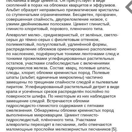
песчаника в виде цемента. Он присутствует в виде
скоплений в порах на обломках кварцитов и эффузивов.
Альбит образует неправильно призматические кристаллы
со ступенчатыми ограничениями. Бесцветен, прозрачен,
совершенная спайность, двупреломление низкое, с
узкими двойниковыми полосками. Цемент глинистый,
глинисто-хлоритовый, порового, пленочного типа.
Алевролит мелко-, среднезернистый, от зелёных, светло-
серых до тёмно-серых с фиолетовым оттенком,
полимиктовый, полуугловатый, удлинённой формы,
распределение обломков ориентированно расположено
по наслоению, подчёркнутые тонкими ленточками слюд и
тонкими прожилками углефицированных растительных
остатков, участками слабослюдистые с включениями
гидроокислов железа. Состав: кварц, полевые шпаты,
слюды, хлорит, обломки кремнистых пород. Полевые
шпаты (альбит, единичные микроклины) частично
замещены по трещинам спайности слюдой и пылеватым
пиритом. Углефицированный растительный детрит в виде
крапа и усечённых срезов распределён послойно по
поверхности шлифа. По некоторым из них наблюдается
замещение слюдой. Встречаются обломки
гидрослюдисто-глинистого содержания с пятнами
ожелезнения. Обнаружены обломки кремнистых пород
выполненные микрокварцем. Цемент глинисто-
гидрослюдистый, плёночного типа. Участками
алевролиты переходят в песчаники, либо отмечаются
маломощные прослойки мелкозернистых песчаников [
5
].