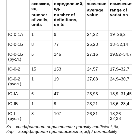
скважин
,
определений
,
значение
изменения
ед
.
ед
.
average
range of
number
number of
value
variation
of wells,
definitions,
units
units
Ю-0-1А
1
9
24,22
19–26,2
Ю-0-1Б
8
77
25,23
18–32,14
Ю-0-1Б
5
145
27,16
19,52–34,7
(русл.)
Ю-0-2
15
153
24,57
17,9–32,7
Ю-0-2
1
19
27,68
24,9–30,7
(русл.)
Ю-IА
6
47
25,93
18,9–31,45
Ю-IБ
1
9
23,21
18,6–28,4
Ю-I
3
107
26,81
18,26–
(русл.)
32,33
Кп – коэффициент пористости / porosity coefficient, %;
Кпр – коэффициент проницаемости, мД / permeability