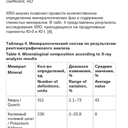
coefficient, mD
XRD-анализ позволил провести количественное
определение минералогических фаз и содержание
глинистых минералов. В табл. 4 представлены результаты
исследования XRD, приходящихся на продуктивные
горизонты Ю-0 и Ю-I. [
4
].
Таблица 4. Минералогический состав по результатам
рентгенографического анализа
Table 4. Mineralogical composition according to X-ray
analysis results
Минерал
Кол
-
во
Диапазон
Среднее
определений
,
изменения
,
значение,
Mineral
ед
.
%
%
Number of
Range of
Average
definitions,
variation,
value
units
%
Кварц /
311
2,1–73
42
Quartz
Калиевый
236
2–20,8
8
полевой шпат
/ Potassium
feldspar