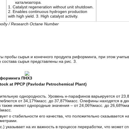
катализатора.
1. Catalyst regeneration without unit shutdown.
2. Enables continuous hydrogen production
with high yield. 3. High catalyst activity.
оду /
Research
Octane
Number
ты пробы сырья и конечного продукта риформинга, при этом учиты
 состава сырья представлены на рис. 3.
риформинга ПНХЗ
tock at PPCP (Pavlodar Petrochemical Plant)
ачительную однородность. Уровень н-парафинов варьируется от 23,
еблются от 34,17%масс. до 37,87%масс. Олефины находятся в де
 также имеют однородные значения – от 24,06%масс. до 26,68%ма
%масс.
ует о стабильности его качества, что положительно сказывается н
аметрами.
) указывает на их важность в процессе переработки, что может сп