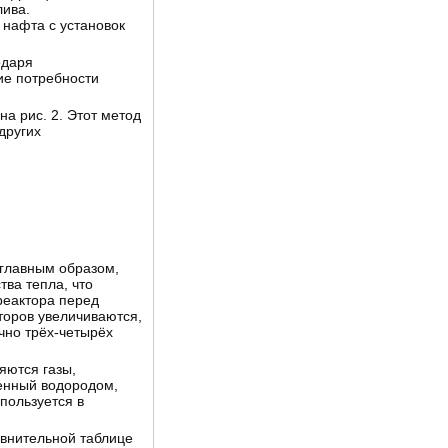
лива.
 нафта с установок
одаря
ие потребности
а рис. 2. Этот метод
других
 главным образом,
ва тепла, что
реактора перед
торов увеличиваются,
чно трёх-четырёх
яются газы,
енный водородом,
пользуется в
внительной таблице