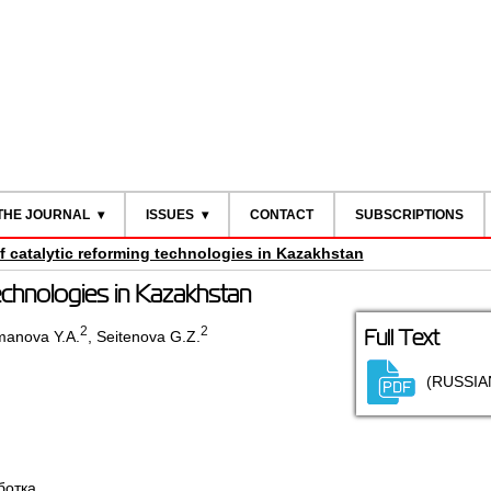
THE JOURNAL
ISSUES
CONTACT
SUBSCRIPTIONS
f catalytic reforming technologies in Kazakhstan
technologies in Kazakhstan
2
2
Full Text
anova Y.A.
,
Seitenova G.Z.
(RUSSIA
ботка