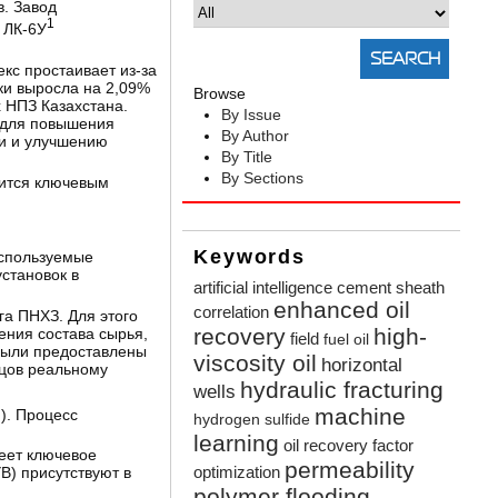
. Завод
1
 ЛК-6У
кс простаивает из-за
ки выросла на 2,09%
Browse
 НПЗ Казахстана.
By Issue
о для повышения
By Author
ии и улучшению
By Title
By Sections
вится ключевым
Keywords
используемые
становок в
artificial intelligence
cement sheath
enhanced oil
correlation
га ПНХЗ. Для этого
recovery
high-
ения состава сырья,
field
fuel oil
были предоставлены
viscosity oil
horizontal
зцов реальному
hydraulic fracturing
wells
machine
). Процесс
hydrogen sulfide
learning
oil recovery factor
еет ключевое
permeability
optimization
В) присутствуют в
polymer flooding