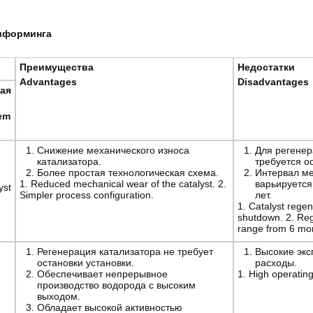
риформинга
Преимущества
Недостатки
Advantages
Disadvantages
ая
em
Снижение механического износа
Для регенер
катализатора.
требуется о
Более простая технологическая схема.
Интервал м
1. Reduced mechanical wear of the catalyst. 2.
варьируется 
yst
Simpler process configuration.
лет.
1. Catalyst regen
shutdown. 2. Reg
range from 6 mon
Регенерация катализатора не требует
Высокие эк
остановки установки.
расходы.
Обеспечивает непрерывное
1. High operating
производство водорода с высоким
выходом.
Обладает высокой активностью