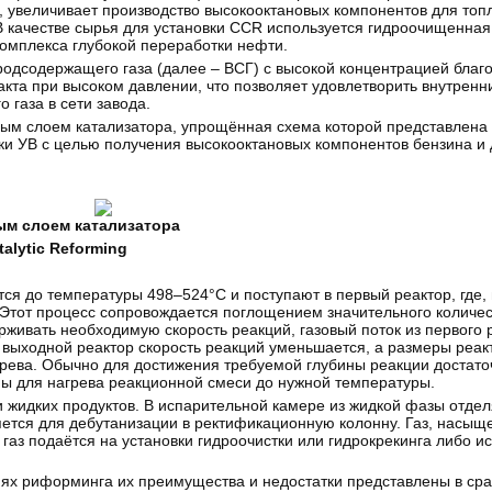
е, увеличивает производство высокооктановых компонентов для топ
 В качестве сырья для установки CCR используется гидроочищенная
комплекса глубокой переработки нефти.
дсодержащего газа (далее – ВСГ) с высокой концентрацией благ
кта при высоком давлении, что позволяет удовлетворить внутренн
 газа в сети завода.
м слоем катализатора, упрощённая схема которой представлена н
и УВ с целью получения высокооктановых компонентов бензина и 
ым слоем катализатора
talytic Reforming
я до температуры 498–524°C и поступают в первый реактор, где,
Этот процесс сопровождается поглощением значительного количест
живать необходимую скорость реакций, газовый поток из первого 
 выходной реактор скорость реакций уменьшается, а размеры реак
грева. Обычно для достижения требуемой глубины реакции достато
мы для нагрева реакционной смеси до нужной температуры.
 жидких продуктов. В испарительной камере из жидкой фазы отдел
ется для дебутанизации в ректификационную колонну. Газ, насыщ
аз подаётся на установки гидроочистки или гидрокрекинга либо ис
ях риформинга их преимущества и недостатки представлены в сра