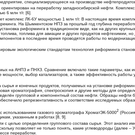
редприятие, специализирующееся на производстве нефтепродуктов
 ориентирован на переработку западносибирской нефти. Комплекс
 6 млн т/г. [
6
].
ет комплекс ЛК-6У мощностью 1 млн т/г. В настоящее время компле
 крекинга. На Шымкентском НПЗ за прошлый год глубина переработ
установка риформинга в традиционном виде, как на других крупных
топлива, топлива для авиации и других продуктов нефтехимии, н
компонентов в последнее время проводятся работы по модернизац
 мировым экологическим стандартам технология риформинга стано
мых на АНПЗ и ПНХЗ. Сравнение включало такие параметры, как 
 мощности, выбор катализаторов, а также эффективность работы у
а сырья и конечных продуктов, получаемых на установке риформин
зовая хроматография, спектроскопия и другие методы для определ
пределён групповой и компонентный состав нефти. Образцы нефти 
обеспечило репрезентативность и соответствие исследуемых обра
2
с использованием газового хроматографа ХроматЭК-5000
(Россия
кам, указанным в работах [
8
,
9
].
и с целью определения группового состава сырья. Этот анализ им
ольку позволяет не только понять, какие углеводороды (далее – У
цессе переработки.