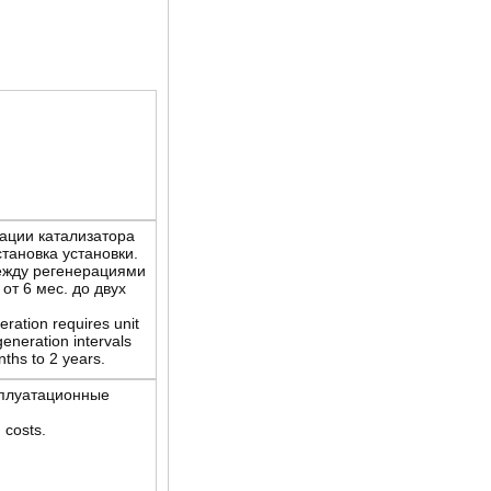
ации катализатора
становка установки.
ежду регенерациями
от 6 мес. до двух
eration requires unit
eneration intervals
ths to 2 years.
сплуатационные
 costs.