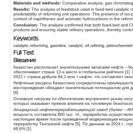
Materials and methods:
Comparative analysis, gas chromatogr
Results:
The analysis of feedstock used in fixed-bed catalytic
predictability of reforming unit operations. The presence of iso-
content of naphthenes and aromatic hydrocarbons in the reforma
Conclusion:
The analysis confirmed that both fixed-bed and CC
products and ensuring stable refinery operations, thereby contr
Keywords
catalytic reforming
,
gasoline
,
catalyst
,
oil refining
,
petrochemistr
Full Text
Введение
Казахстан располагает значительными запасами нефти – бо
обеспечивает стране 12-е место в глобальном рейтинге [
1
].
2022 г. страна добыла 84,1 млн т нефти, что составляет око
Нефтяные ресурсы Казахстана сосредоточены преимуществе
месторождения обладают значительным потенциалом для до
[
4
].
Основную нагрузку по обеспечению внутреннего рынка нес
которых оказывает прямое влияние на топливную безопасно
Атырауский нефтеперерабатывающий завод (далее – АН
мощность составляла 800 тыс. т/г., переработка осуществл
настоящее время после проведённой модернизации мощность 
переработку Тенгизской нефти [
5
]. По данным за 2024 г., г
68,6% [
1
].