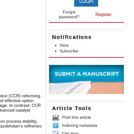
Forgot
Register
password?
Notifications
View
Subscribe
ation (CCR) reforming.
-effective option.
tage. In contrast, CCR
Article Tools
dvanced catalyst
Print this article
on process stability,
Indexing metadata
Kazakhstan’s refineries
Cite item