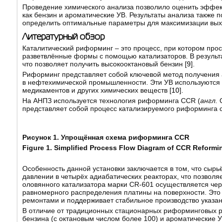
Проведение химического анализа позволило оценить эффект
как бензин и ароматические УВ. Результаты анализа также п
определить оптимальные параметры для максимизации выхо
Литературный обзор
Каталитический риформинг – это процесс, при котором про
разветвлённые формы с помощью катализаторов. В результа
что позволяет получить высокооктановый бензин [
9
].
Риформинг представляет собой ключевой метод получения а
в нефтехимической промышленности. Эти УВ используются в 
медикаментов и других химических веществ [
10
].
На АНПЗ используется технология риформинга CCR (
англ.
C
представляет собой процесс катализируемого риформинга с 
Рисунок 1. Упрощённая схема риформинга
CCR
Figure 1.
Simplified Process Flow Diagram of CCR Reformi
Особенность данной установки заключается в том, что сыр
давлении в четырёх адиабатических реакторах, что позволя
оловянного катализатора марки CR-601 осуществляется чер
равномерного распределения платины на поверхности. Это
ремонтами и поддерживает стабильное производство указа
В отличие от традиционных стационарных риформинговых ре
бензина (с октановым числом более 100) и ароматические У