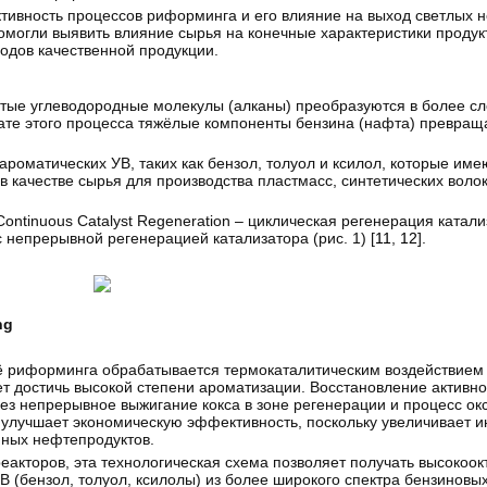
ивность процессов риформинга и его влияние на выход светлых н
омогли выявить влияние сырья на конечные характеристики продукт
дов качественной продукции.
стые углеводородные молекулы (алканы) преобразуются в более с
те этого процесса тяжёлые компоненты бензина (нафта) превраща
роматических УВ, таких как бензол, толуол и ксилол, которые им
качестве сырья для производства пластмасс, синтетических волок
ontinuous Catalyst Regeneration – циклическая регенерация катали
непрерывной регенерацией катализатора (рис. 1) [
11
,
12
].
ng
ьё риформинга обрабатывается термокаталитическим воздействием
ет достичь высокой степени ароматизации. Восстановление активно
ез непрерывное выжигание кокса в зоне регенерации и процесс о
 улучшает экономическую эффективность, поскольку увеличивает 
нных нефтепродуктов.
акторов, эта технологическая схема позволяет получать высокоо
В (бензол, толуол, ксилолы) из более широкого спектра бензиновы