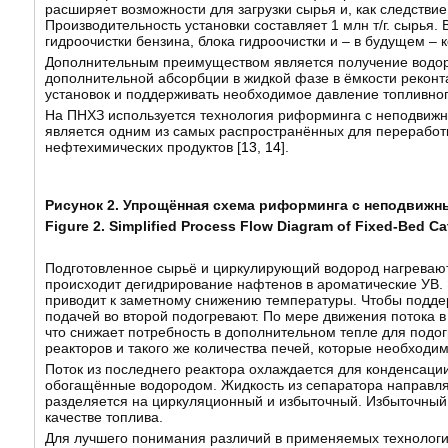
расширяет возможности для загрузки сырья и, как следстви
Производительность установки составляет 1 млн т/г. сырья.
гидроочистки бензина, блока гидроочистки и – в будущем – 
Дополнительным преимуществом является получение водоро
дополнительной абсорбции в жидкой фазе в ёмкости реконта
установок и поддерживать необходимое давление топливного
На ПНХЗ используется технология риформинга с неподвижны
является одним из самых распространённых для переработк
нефтехимических продуктов [
13
,
14
].
Рисунок 2. Упрощённая схема риформинга с неподвижн
Figure 2. Simplified Process Flow Diagram of Fixed-Bed Ca
Подготовленное сырьё и циркулирующий водород нагреваютс
происходит дегидрирование нафтенов в ароматические УВ. 
приводит к заметному снижению температуры. Чтобы поддер
подачей во второй подогревают. По мере движения потока в
что снижает потребность в дополнительном тепле для подо
реакторов и такого же количества печей, которые необходи
Поток из последнего реактора охлаждается для конденсации
обогащённые водородом. Жидкость из сепаратора направля
разделяется на циркуляционный и избыточный. Избыточный г
качестве топлива.
Для лучшего понимания различий в применяемых технологи