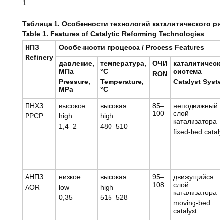
1.
Таблица 1. Особенности технологий каталитического 
Table 1.
Features of Catalytic Reforming Technologies
НПЗ
Особенности процесса / Process Features
Refinery
давление,
температура,
ОЧИ
каталитическ
МПа
°С
система
RON
Pressure,
Temperature,
Catalyst Syst
MPa
°C
ПНХЗ
высокое
высокая
85–
неподвижный
100
слой
PPCP
high
high
катализатора
1,4–2
480–510
fixed-bed catal
АНПЗ
низкое
высокая
95–
движущийся
108
слой
AOR
low
high
катализатора
0,35
515–528
moving-bed
catalyst