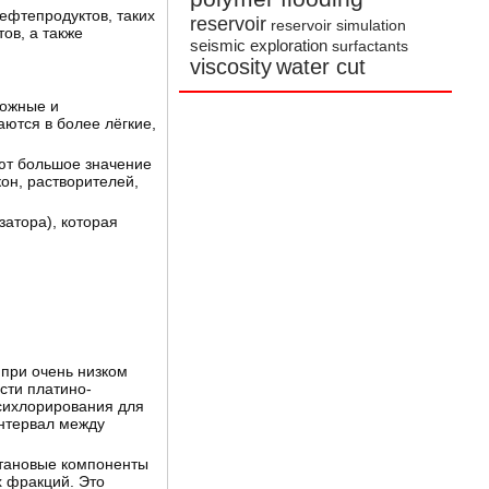
ефтепродуктов, таких
reservoir
reservoir simulation
ов, а также
seismic exploration
surfactants
viscosity
water cut
ложные и
ются в более лёгкие,
еют большое значение
он, растворителей,
затора), которая
 при очень низком
сти платино-
ксихлорирования для
интервал между
ктановые компоненты
х фракций. Это