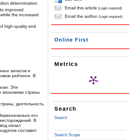
tion determination.
Email this article
(Login required)
 to improved
 while the increased
Email the author
(Login required)
f high-quality end
Online First
Metrics
нных запасов и
овом рейтинге. В
ган. Эти
я экономики страны
страны, деятельность
Search
Первоначально его
Search
 месторождений. В
авод начал
родуктов составил
Search Scope