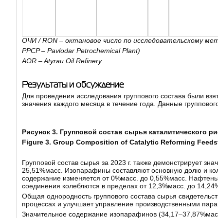
ОЧИ /
RON – октановое число по исследовательскому мет
PPCP – Pavlodar Petrochemical Plant)
AOR – Atyrau Oil Refinery
Результаты и обсуждение
Для проведения исследования группового состава были взя
значения каждого месяца в течение года. Данные группового
Рисунок 3. Групповой состав сырья каталитического 
Figure 3. Group Composition of Catalytic Reforming Feeds
Групповой состав сырья за 2023 г. также демонстрирует зн
25,51%масс. Изопарафины составляют основную долю и кол
содержание изменяется от 0%масс. до 0,55%масс. Нафтены
соединения колеблются в пределах от 12,3%масс. до 14,24
Общая однородность группового состава сырья свидетельств
процессах и улучшает управление производственными пар
Значительное содержание изопарафинов (34,17–37,87%масс.