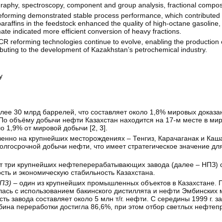
aphy, spectroscopy, component and group analysis, fractional composi
 reforming demonstrated stable process performance, which contributed
paraffins in the feedstock enhanced the quality of high-octane gasoline,
te indicated more efficient conversion of heavy fractions.
R reforming technologies continue to evolve, enabling the production o
ibuting to the development of Kazakhstan’s petrochemical industry.
y
лее 30 млрд баррелей, что составляет около 1,8% мировых доказа
 По объёму добычи нефти Казахстан находится на 17-м месте в мир
ло 1,9% от мировой добычи [
2
,
3
].
нно на крупнейших месторождениях – Тенгиз, Карачаганак и Каша
лгосрочной добычи нефти, что имеет стратегическое значение дл
ут три крупнейших нефтеперерабатывающих завода (далее – НПЗ) 
сть и экономическую стабильность Казахстана.
ПЗ)
– один из крупнейших промышленных объектов в Казахстане. 
ялась с использованием бакинского дистиллята и нефти Эмбинских
завода составляет около 5 млн т/г. нефти. С середины 1999 г. з
лубина переработки достигла 86,6%, при этом отбор светлых нефтеп