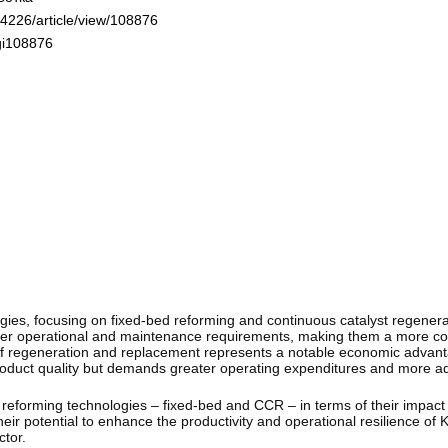
-4226/article/view/108876
ogi108876
gies, focusing on fixed-bed reforming and continuous catalyst regener
wer operational and maintenance requirements, making them a more cost
cy of regeneration and replacement represents a notable economic advan
product quality but demands greater operating expenditures and more a
c reforming technologies – fixed-bed and CCR – in terms of their impact 
eir potential to enhance the productivity and operational resilience of 
tor.