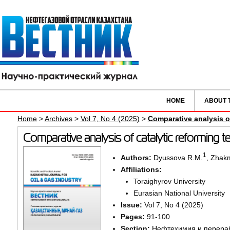
HOME
ABOUT 
Home
>
Archives
>
Vol 7, No 4 (2025)
>
Comparative analysis o
Comparative analysis of catalytic reforming 
1
Authors:
Dyussova R.M.
,
Zhakm
Affiliations:
Toraighyrov University
Eurasian National University
Issue:
Vol 7, No 4 (2025)
Pages:
91-100
Section:
Нефтехимия и перера