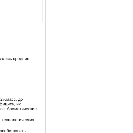
вались средние
82%масс. до
фиците, их
сс. Ароматические
а технологических
особствовать