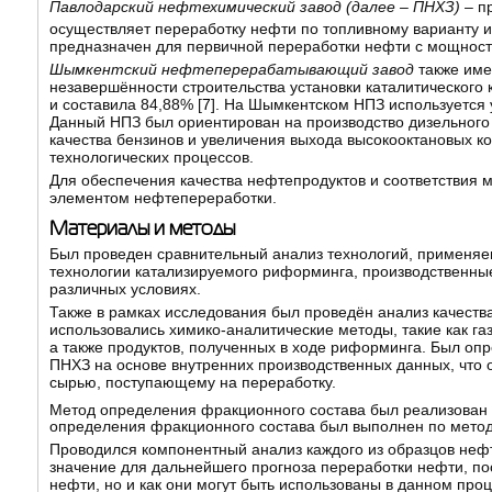
Павлодарский нефтехимический завод (далее – ПНХЗ)
– п
осуществляет переработку нефти по топливному варианту и
предназначен для первичной переработки нефти с мощностью
Шымкентский нефтеперерабатывающий завод
также име
незавершённости строительства установки каталитического
и составила 84,88% [
7
]. На Шымкентском НПЗ используется 
Данный НПЗ был ориентирован на производство дизельного 
качества бензинов и увеличения выхода высокооктановых 
технологических процессов.
Для обеспечения качества нефтепродуктов и соответствия
элементом нефтепереработки.
Материалы и методы
Был проведен сравнительный анализ технологий, применяе
технологии катализируемого риформинга, производственные
различных условиях.
Также в рамках исследования был проведён анализ качеств
использовались химико-аналитические методы, такие как га
а также продуктов, полученных в ходе риформинга. Был о
ПНХЗ на основе внутренних производственных данных, что 
сырью, поступающему на переработку.
Метод определения фракционного состава был реализован 
определения фракционного состава был выполнен по методи
Проводился компонентный анализ каждого из образцов нефт
значение для дальнейшего прогноза переработки нефти, поск
нефти, но и как они могут быть использованы в данном про