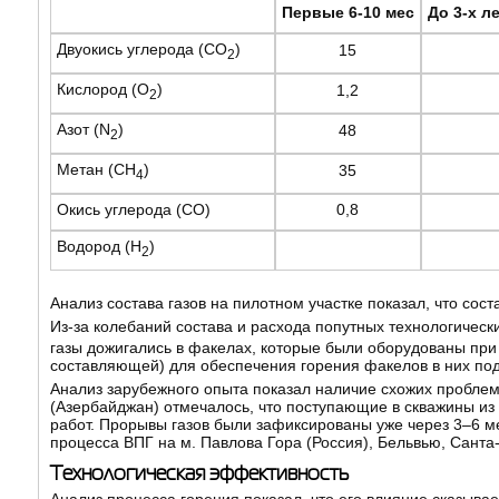
Первые 6-10 мес
До 3-х л
Двуокись углерода (CO
)
15
2
Кислород (О
)
1,2
2
Азот (N
)
48
2
Метан (CH
)
35
4
Окись углерода (CO)
0,8
Водород (Н
)
2
Анализ состава газов на пилотном участке показал, что со
Из-за колебаний состава и расхода попутных технологическ
газы дожигались в факелах, которые были оборудованы при 
составляющей) для обеспечения горения факелов в них под
Анализ зарубежного опыта показал наличие схожих пробле
(Азербайджан) отмечалось, что поступающие в скважины из
работ. Прорывы газов были зафиксированы уже через 3–6 м
процесса ВПГ на м. Павлова Гора (Россия), Бельвью, Санта
Технологическая эффективность