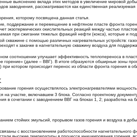
нные выяснению вклада этих методов в увеличение мировой добы
одов заводнения, рассматриваются как единственная реализуема
орения, которому посвящена данная статья.
ание, поддержание и перемещение в нефтяном пласте фронта горен
счет экзотермических окислительных реакций между частью пласто
аемая при сжигании тяжелых фракций нефти (кокса), которые и по
ой скважине с помощью различных нагревательных устройств: газо
реходят к закачке в нагнетательную скважину воздуха для поддерж
ном соотношении улучшает эффективность теплопереноса в пласт
 горение» (далее – ВВГ). В итоге образуются обширные зоны прог
 при котором происходит перенос из области фронта горения в об
К
рование горения осуществлялось электронагревателями мощностью
 на участке, включавшем 3 блока. Согласно проектному документу
я в сочетании с заводнением ВВГ на блоках 1, 2; разработка на б
анием стойких эмульсий, прорывом газов горения и воздуха в до
связаны с восстановлением работоспособности нагнетательного ф
тали высокие температуры в процессе инициирования горения, вс