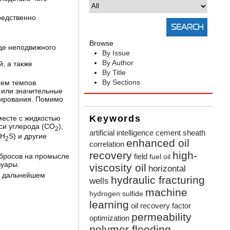
редственно
Browse
де неподвижного
By Issue
By Author
, а также
By Title
By Sections
ием темпов
 или значительные
иирования. Помимо
Keywords
месте с жидкостью
иси углерода (CO
),
2
artificial intelligence
cement sheath
(H
S) и другие
2
enhanced oil
correlation
recovery
high-
field
ыбросов на промысле
fuel oil
вуары.
viscosity oil
horizontal
 В дальнейшем
hydraulic fracturing
wells
machine
hydrogen sulfide
learning
oil recovery factor
permeability
optimization
polymer flooding