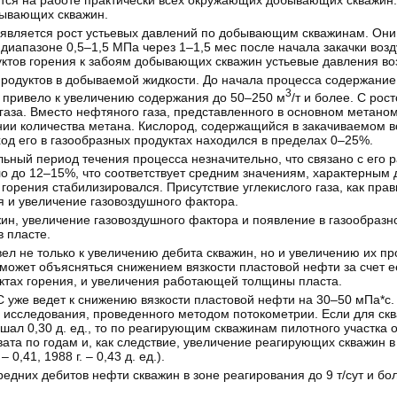
ается на работе практически всех окружающих добывающих скважин.
бывающих скважин.
 является рост устьевых давлений по добывающим скважинам. Они
в диапазоне 0,5–1,5 МПа через 1–1,5 мес после начала закачки воз
ктов горения к забоям добывающих скважин устьевые давления во
продуктов в добываемой жидкости. До начала процесса содержание
3
а привело к увеличению содержания до 50–250 м
/т и более. С рос
аза. Вместо нефтяного газа, представленного в основном метано
нии количества метана. Кислород, содержащийся в закачиваемом в
од его в газообразных продуктах находился в пределах 0–25%.
чальный период течения процесса незначительно, что связано с его 
ло до 12–15%, что соответствует средним значениям, характерным 
 горения стабилизировался. Присутствие углекислого газа, как пра
я и увеличение газовоздушного фактора.
жин, увеличение газовоздушного фактора и появление в газообразн
в пласте.
л не только к увеличению дебита скважин, но и увеличению их пр
может объясняться снижением вязкости пластовой нефти за счет е
уктах горения, и увеличения работающей толщины пласта.
С уже ведет к снижению вязкости пластовой нефти на 30–50 мПа*с.
сследования, проведенного методом потокометрии. Если для сква
ал 0,30 д. ед., то по реагирующим скважинам пилотного участка о
ата по годам и, как следствие, увеличение реагирующих скважин 
 0,41, 1988 г. – 0,43 д. ед.).
дних дебитов нефти скважин в зоне реагирования до 9 т/сут и бол