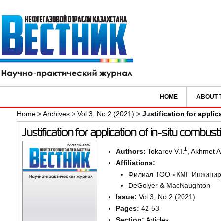
HOME
ABOUT 
Home
>
Archives
>
Vol 3, No 2 (2021)
>
Justification for applic
Justification for application of in-situ combust
1
Authors:
Tokarev V.I.
,
Akhmet A
Affiliations:
Филиал ТОО «КМГ Инжинир
DeGolyer & MacNaughton
Issue:
Vol 3, No 2 (2021)
Pages:
42-53
Section:
Articles