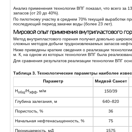
Анализ применения технологии ВПГ показал, что всего за 1
запасов (от 20 до 40%).
По пилотному участку в среднем 70% текущей выработки пр
последующий период закачки воды (более 23 лет).
Мировой опыт применения внутрипластового гор
Метод внутрипластового горения получил довольно широкое
сложных методов добычи трудноизвлекаемых запасов нефти
Ниже приведены краткие сведения о реализации технологи
м. К, на одном из которых технология ВПГ была реализована
Для сравнения результатов реализации технологии ВПГ осн
Таблица
3
. Технологические параметры наиболее изве
Параметр
Мидвэй Сансет
Н
/Н
, м/м
150/39
общ
эфф
Глубина залегания, м
640–820
Пористость, %
36
Начальная нефтенасыщенность, %
75
Проницаемость, мД
1575