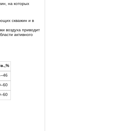
ин, на которых
ющих скважин и в
чки воздуха приводит
бласти активного
в.,%
4–46
0–60
0–60