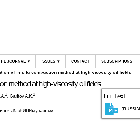
THE JOURNAL
ISSUES
CONTACT
SUBSCRIPTIONS
ation of in-situ combustion method at high-viscosity oil fields
ion method at high-viscosity oil fields
1
2
Full Text
.A.
,
Garifov A.K.
(RUSSIA
инг» «КазНИПИмунайгаз»