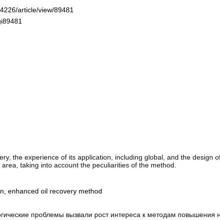
-4226/article/view/89481
gi89481
ry, the experience of its application, including global, and the design 
 area, taking into account the peculiarities of the method.
on
,
enhanced oil recovery method
логические проблемы вызвали рост интереса к методам повышения 