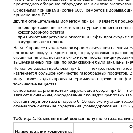
происходило обгорание оборудования и смятие эксплуатац
Основными причинами (более 60%) ремонтов в добывающих 
применением ВПГ.
Другим отрицательным моментом при ВПГ является процесс 
после прохождения низкотемпературной тепловой волны в
коксоподобного остатка;
при низкотемпературном окислении нефти происходит знач
загудронивание пласта.
На м. К процесс низкотемпературного окисления на значи
нагнетания воздуха. Кроме того, по ряду скважин в разно
ограничения в нагнетании окислителя после инициирования
вышеуказанных причин, по ряду скважин были закачаны зна
Не менее важная проблема при ВПГ – нейтрализация газов
извлекается большое количество газообразных продуктов. В 
могут также входить продукты термического крекинга нефти, 
токсические вещества.
Основными загрязнителями окружающей среды при ВПГ явля
являются скважины, оборудование площадок групповых заме
Состав попутного газа в первые 6–10 мес эксплуатации ха
отмечалось снижение содержания углеводородов на 10% и у
Таблица 1. Компонентный состав попутного газа на пил
С
Наименование компонента