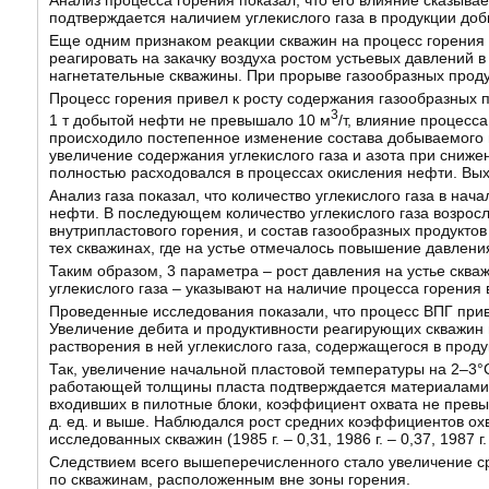
Анализ процесса горения показал, что его влияние сказыв
подтверждается наличием углекислого газа в продукции до
Еще одним признаком реакции скважин на процесс горения
реагировать на закачку воздуха ростом устьевых давлений 
нагнетательные скважины. При прорыве газообразных проду
Процесс горения привел к росту содержания газообразных 
3
1 т добытой нефти не превышало 10 м
/т, влияние процесс
происходило постепенное изменение состава добываемого г
увеличение содержания углекислого газа и азота при сниже
полностью расходовался в процессах окисления нефти. Вых
Анализ газа показал, что количество углекислого газа в на
нефти. В последующем количество углекислого газа возрос
внутрипластового горения, и состав газообразных продуктов
тех скважинах, где на устье отмечалось повышение давлени
Таким образом, 3 параметра – рост давления на устье сква
углекислого газа – указывают на наличие процесса горения 
Проведенные исследования показали, что процесс ВПГ приве
Увеличение дебита и продуктивности реагирующих скважин 
растворения в ней углекислого газа, содержащегося в прод
Так, увеличение начальной пластовой температуры на 2–3°
работающей толщины пласта подтверждается материалами и
входивших в пилотные блоки, коэффициент охвата не превыш
д. ед. и выше. Наблюдался рост средних коэффициентов охв
исследованных скважин (1985 г. – 0,31, 1986 г. – 0,37, 1987 г. –
Следствием всего вышеперечисленного стало увеличение сре
по скважинам, расположенным вне зоны горения.