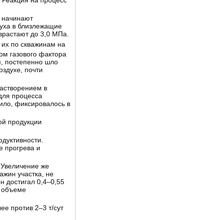
 Реакция на процесс
 начинают
духа в близлежащие
зрастают до 3,0 МПа.
 их по скважинам на
том газового фактора
м, постепенно шло
оздухе, почти
растворением в
для процесса
вило, фиксировалось в
ой продукции
одуктивности.
е прогрева и
 Увеличение же
жин участка, не
н достигал 0,4–0,55
в объеме
ее против 2–3 т/сут