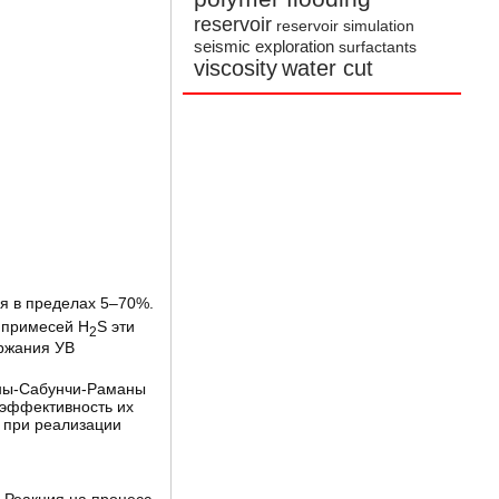
reservoir
reservoir simulation
seismic exploration
surfactants
viscosity
water cut
ся в пределах 5–70%.
х примесей H
S эти
2
ержания УВ
аны-Сабунчи-Раманы
 эффективность их
 при реализации