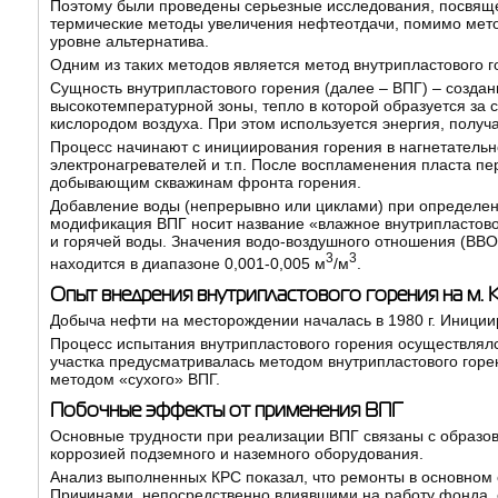
Поэтому были проведены серьезные исследования, посвяще
термические методы увеличения нефтеотдачи, помимо мет
уровне альтернатива.
Одним из таких методов является метод внутрипластового г
Сущность внутрипластового горения (далее – ВПГ) – созд
высокотемпературной зоны, тепло в которой образуется за 
кислородом воздуха. При этом используется энергия, получ
Процесс начинают с инициирования горения в нагнетательн
электронагревателей и т.п. После воспламенения пласта пе
добывающим скважинам фронта горения.
Добавление воды (непрерывно или циклами) при определен
модификация ВПГ носит название «влажное внутрипластовое
и горячей воды. Значения водо-воздушного отношения (ВВО)
3
3
находится в диапазоне 0,001-0,005 м
/м
.
Опыт внедрения внутрипластового горения на м. 
Добыча нефти на месторождении началась в 1980 г. Иниции
Процесс испытания внутрипластового горения осуществлялся
участка предусматривалась методом внутрипластового горени
методом «сухого» ВПГ.
Побочные эффекты от применения ВПГ
Основные трудности при реализации ВПГ связаны с образов
коррозией подземного и наземного оборудования.
Анализ выполненных КРС показал, что ремонты в основном 
Причинами, непосредственно влиявшими на работу фонда, с