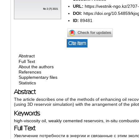
URL:
https://vestnik-ngo.kz/2707
DOI:
https://doi.org/10.54859/kjo
ID:
89481
Cite item
Abstract
Full Text
About the authors
References
Supplementary files
Statistics
Abstract
The article describes one of the methods of enhancing oil recove
(using 3D reservoir simulation) with the arrangement of the pilot
Keywords
high-viscosity oil
,
weakly cemented reservoirs
,
in-situ combusti
Full Text
Увеличение потребности в энергии и связанные с этим эко