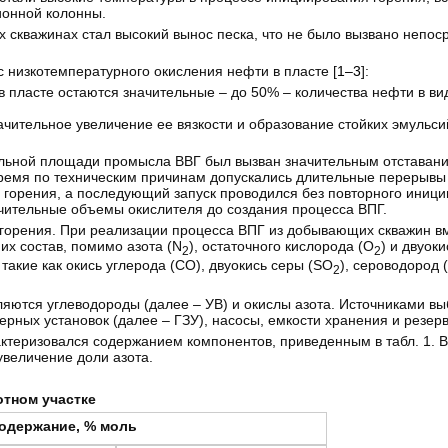
ионной колонны.
скважинах стал высокий вынос песка, что не было вызвано непос
низкотемпературного окисления нефти в пласте [
1–3
]:
 пласте остаются значительные – до 50% – количества нефти в ви
ительное увеличение ее вязкости и образование стойких эмульсий
тельной площади промысла ВВГ был вызван значительным отставан
е время по техническим причинам допускались длительные перерывы
 горения, а последующий запуск проводился без повторного иниц
чительные объемы окислителя до создания процесса ВПГ.
 горения. При реализации процесса ВПГ из добывающих скважин в
их состав, помимо азота (N
), остаточного кислорода (О
) и двуок
2
2
такие как окись углерода (СО), двуокись серы (SO
), сероводород 
2
ются углеводороды (далее – УВ) и окислы азота. Источниками в
рных установок (далее – ГЗУ), насосы, емкости хранения и резер
рактеризовался содержанием компонентов, приведенным в табл. 1.
величение доли азота.
отном участке
одержание, % моль