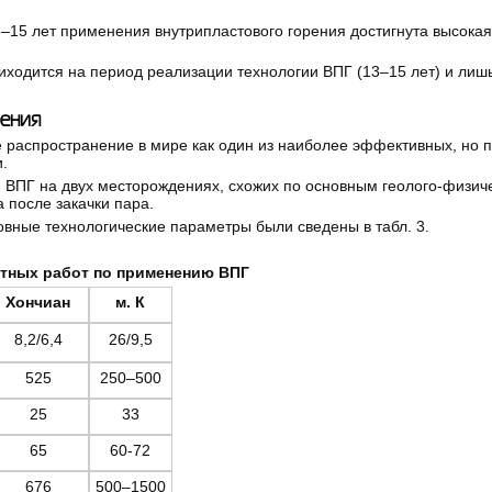
3–15 лет применения внутрипластового горения достигнута высокая
иходится на период реализации технологии ВПГ (13–15 лет) и лиш
ения
 распространение в мире как один из наиболее эффективных, но 
.
и ВПГ на двух месторождениях, схожих по основным геолого-физич
 после закачки пара.
овные технологические параметры были сведены в табл. 3.
стных работ по применению ВПГ
Хончиан
м. К
8,2/6,4
26/9,5
525
250–500
25
33
65
60-72
676
500–1500