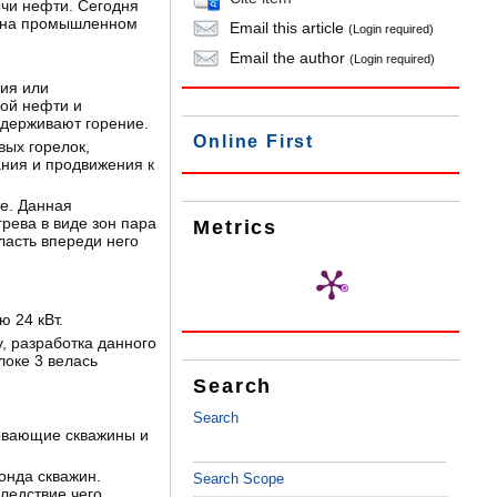
чи нефти. Сегодня
я на промышленном
Email this article
(Login required)
Email the author
(Login required)
ия или
вой нефти и
ддерживают горение.
Online First
вых горелок,
ания и продвижения к
е. Данная
рева в виде зон пара
Metrics
ласть впереди него
 24 кВт.
, разработка данного
локе 3 велась
Search
Search
бывающие скважины и
онда скважин.
Search Scope
ледствие чего