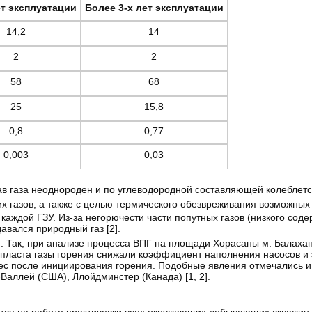
ет эксплуатации
Более 3-х лет эксплуатации
14,2
14
2
2
58
68
25
15,8
0,8
0,77
0,003
0,03
став газа неоднороден и по углеводородной составляющей колеблет
их газов, а также с целью термического обезвреживания возможны
каждой ГЗУ. Из-за негорючести части попутных газов (низкого сод
авался природный газ [
2
].
м. Так, при анализе процесса ВПГ на площади Хорасаны м. Балах
 пласта газы горения снижали коэффициент наполнения насосов и
ес после инициирования горения. Подобные явления отмечались и
-Валлей (США), Ллойдминстер (Канада) [
1
,
2
].