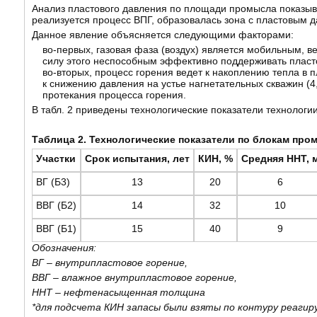
Анализ пластового давления по площади промысла показывал
реализуется процесс ВПГ, образовалась зона с пластовым д
Данное явление объясняется следующими факторами:
во-первых, газовая фаза (воздух) является мобильным, 
силу этого неспособным эффективно поддерживать пласт
во-вторых, процесс горения ведет к накоплению тепла в 
к снижению давления на устье нагнетательных скважин (4,
протекания процесса горения.
В табл. 2 приведены технологические показатели технологи
Таблица 2. Технологические показатели по блокам про
Участки
Срок испытания, лет
КИН, %
Средняя ННТ, 
ВГ (Б3)
13
20
6
ВВГ (Б2)
14
32
10
ВВГ (Б1)
15
40
9
Обозначения:
ВГ – внутрипластовое горение,
ВВГ – влажное внутрипластовое горение,
ННТ – нефтенасыщенная толщина
*для подсчета КИН запасы были взяты по контуру реагир