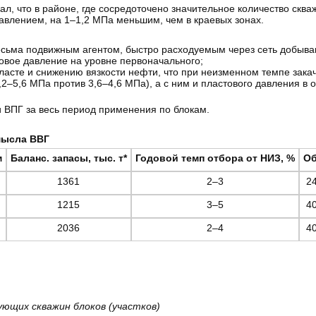
, что в районе, где сосредоточено значительное количество скваж
авлением, на 1–1,2 МПа меньшим, чем в краевых зонах.
весьма подвижным агентом, быстро расходуемым через сеть добыва
овое давление на уровне первоначального;
пласте и снижению вязкости нефти, что при неизменном темпе зака
2–5,6 МПа против 3,6–4,6 МПа), а с ним и пластового давления в о
и ВПГ за весь период применения по блокам.
мысла ВВГ
м
Баланс. запасы, тыс. т*
Годовой темп отбора от НИЗ, %
Об
1361
2–3
2
1215
3–5
4
2036
2–4
4
ующих скважин блоков (участков)