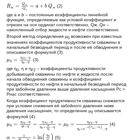
R
ж
=
Q
ж
Q
н
=
a
+
b
Q
ж
(2)
ж
ж
ж
н
где а и b – постоянные коэффициенты линейной
функции, определяемые как угловой коэффициент и
отрезок на оси ординат соответственно, Qж, Qн –
накопленный отбор жидкости и нефти соответственно.
Второй метод определения µ
возможен при известных
0
значениях коэффициентов продуктивности скважины в
начальный безводный период и после её обводнения и
описывается формулой (3):
μ
η
η
0
0
=
-
η
η
F
2
-
(3)
где ƞ
, ƞ и ƞ
– коэффициенты продуктивности
0
F2
добывающей скважины по нефти и жидкости после
начала обводнения скважины и коэффициент
продуктивности по нефти в начальный безводный период
при забойном давлении выше давления насыщения Pс >
Рнас соответственно.
Когда коэффициент продуктивности скважины снижается
при условии снижения её забойного давления ниже
давления насыщения, то определение µ
описывается
0
формулой (4):
μ
η
η
0
0
=
×
η
e
F
-
2
α
-
(
η
P
η
н
'
-
а
η
с
=
-
η
Р
F
'
c
2
)
-
-
η
η
η
0
×
η
'
η
0
-
η
=
μ
0
=
η
F
2
-
(4)
Р
н
а
с
α
=
1
P
н
а
с
-
Р
с
×
ln
η
0
η
(5)