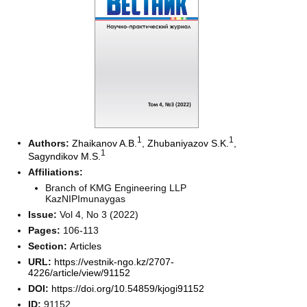
1
1
Authors:
Zhaikanov A.B.
,
Zhubaniyazov S.K.
,
1
Sagyndikov M.S.
Affiliations:
Branch of KMG Engineering LLP
KazNIPImunaygas
Issue:
Vol 4, No 3 (2022)
Pages:
106-113
Section:
Articles
URL:
https://vestnik-ngo.kz/2707-
4226/article/view/91152
DOI:
https://doi.org/10.54859/kjogi91152
ID:
91152