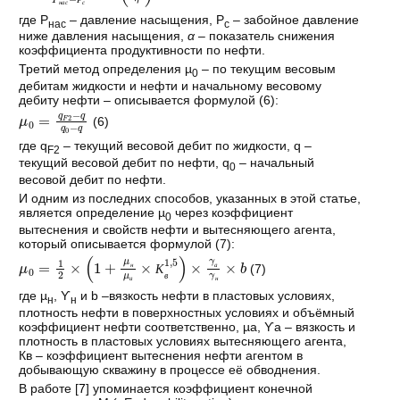
Р
н
а
с
с
где Р
– давление насыщения, Р
– забойное давление
нас
с
ниже давления насыщения,
α
– показатель снижения
коэффициента продуктивности по нефти.
Третий метод определения µ
– по текущим весовым
0
дебитам жидкости и нефти и начальному весовому
дебиту нефти – описывается формулой (6):
μ
q
q
0
0
=
-
q
q
F
2
-
(6)
где q
– текущий весовой дебит по жидкости, q –
F2
текущий весовой дебит по нефти, q
– начальный
0
весовой дебит по нефти.
И одним из последних способов, указанных в этой статье,
является определение µ
через коэффициент
0
вытеснения и свойств нефти и вытесняющего агента,
который описывается формулой (7):
μ
0
=
1
2
×
(
1
+
μ
н
μ
а
×
К
в
1
,
5
)
×
γ
а
γ
н
×
b
(7)
н
а
К
в
а
н
где µ
, ϒ
и b –вязкость нефти в пластовых условиях,
н
н
плотность нефти в поверхностных условиях и объёмный
коэффициент нефти соответственно, µа, ϒа – вязкость и
плотность в пластовых условиях вытесняющего агента,
Кв – коэффициент вытеснения нефти агентом в
добывающую скважину в процессе её обводнения.
В работе [
7
] упоминается коэффициент конечной