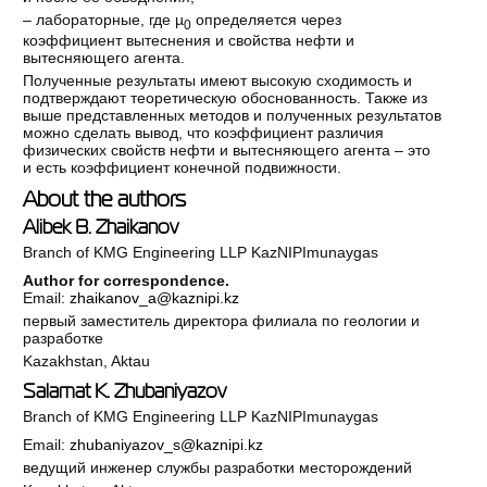
– лабораторные, где µ
определяется через
0
коэффициент вытеснения и свойства нефти и
вытесняющего агента.
Полученные результаты имеют высокую сходимость и
подтверждают теоретическую обоснованность. Также из
выше представленных методов и полученных результатов
можно сделать вывод, что коэффициент различия
физических свойств нефти и вытесняющего агента – это
и есть коэффициент конечной подвижности.
About the authors
Alibek B. Zhaikanov
Branch of KMG Engineering LLP KazNIPImunaygas
Author for correspondence.
Email:
zhaikanov_a@kaznipi.kz
первый заместитель директора филиала по геологии и
разработке
Kazakhstan, Aktau
Salamat K. Zhubaniyazov
Branch of KMG Engineering LLP KazNIPImunaygas
Email:
zhubaniyazov_s@kaznipi.kz
ведущий инженер службы разработки месторождений