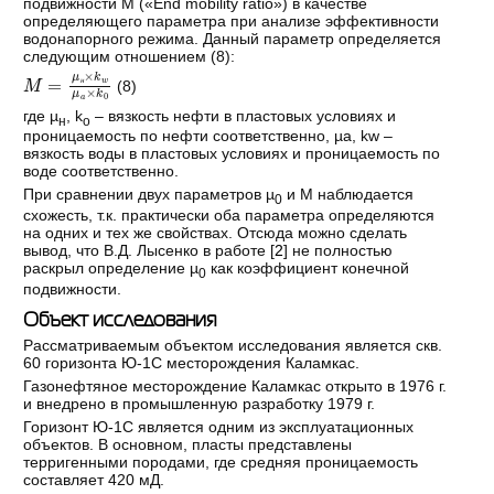
подвижности М («End mobility ratio») в качестве
определяющего параметра при анализе эффективности
водонапорного режима. Данный параметр определяется
следующим отношением (8):
M
=
μ
н
×
k
w
μ
a
×
k
0
(8)
н
где µ
, k
– вязкость нефти в пластовых условиях и
н
o
проницаемость по нефти соответственно, µа, kw –
вязкость воды в пластовых условиях и проницаемость по
воде соответственно.
При сравнении двух параметров µ
и М наблюдается
0
схожесть, т.к. практически оба параметра определяются
на одних и тех же свойствах. Отсюда можно сделать
вывод, что В.Д. Лысенко в работе [
2
] не полностью
раскрыл определение µ
как коэффициент конечной
0
подвижности.
Объект исследования
Рассматриваемым объектом исследования является скв.
60 горизонта Ю-1С месторождения Каламкас.
Газонефтяное месторождение Каламкас открыто в 1976 г.
и внедрено в промышленную разработку 1979 г.
Горизонт Ю-1С является одним из эксплуатационных
объектов. В основном, пласты представлены
терригенными породами, где средняя проницаемость
составляет 420 мД.