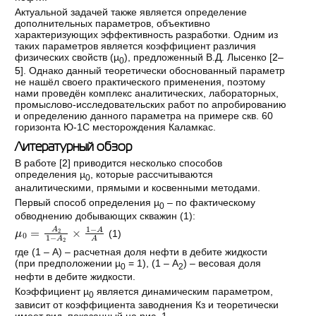
Актуальной задачей также является определение
дополнительных параметров, объективно
характеризующих эффективность разработки. Одним из
таких параметров является коэффициент различия
физических свойств (µ
), предложенный В.Д. Лысенко [
2–
0
5
]. Однако данный теоретически обоснованный параметр
не нашёл своего практического применения, поэтому
нами проведён комплекс аналитических, лабораторных,
промыслово-исследовательских работ по апробированию
и определению данного параметра на примере скв. 60
горизонта Ю-1С месторождения Каламкас.
Литературный обзор
В работе [
2
] приводится несколько способов
определения µ
, которые рассчитываются
0
аналитическими, прямыми и косвенными методами.
Первый способ определения µ
– по фактическому
0
обводнению добывающих скважин (1):
μ
A
0
A
=
A
2
1
-
A
2
×
1
-
(1)
где (1 – А) – расчетная доля нефти в дебите жидкости
(при предположении µ
= 1), (1 – А
) – весовая доля
0
2
нефти в дебите жидкости.
Коэффициент µ
является динамическим параметром,
0
зависит от коэффициента заводнения Кз и теоретически
имеет вид, показанный на рис. 1.