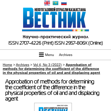
ISSN 2707-4226 (Print)
ISSN 2957-806X (Online)
Menu
Archives
Home
>
Archives
>
Vol 4, No 3 (2022)
>
Approbation of
methods for determining the coefficient of the difference
in the physical properties of oil and and displacing agent
Approbation of methods for determining
the coefficient of the difference in the
physical properties of oil and and displacing
agent