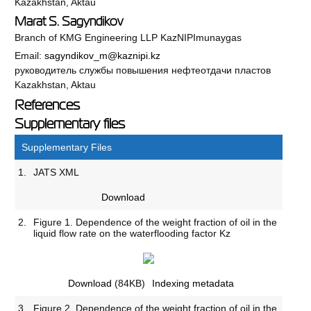
Kazakhstan, Aktau
Marat S. Sagyndikov
Branch of KMG Engineering LLP KazNIPImunaygas
Email:
sagyndikov_m@kaznipi.kz
руководитель службы повышения нефтеотдачи пластов
Kazakhstan, Aktau
References
Supplementary files
Supplementary Files
1.
JATS XML
Download
2.
Figure 1. Dependence of the weight fraction of oil in the
liquid flow rate on the waterflooding factor Kz
Download
(84KB)
Indexing metadata
3.
Figure 2. Dependence of the weight fraction of oil in the