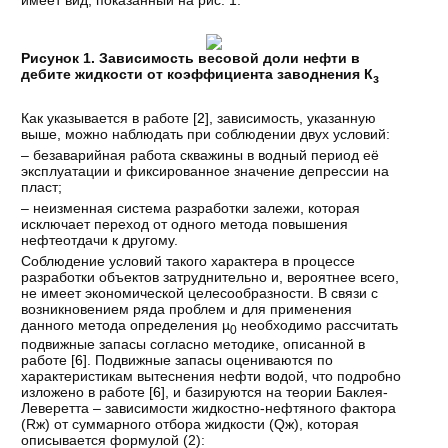
Рисунок 1. Зависимость весовой доли нефти в
дебите жидкости от коэффициента заводнения К
з
Как указывается в работе [
2
], зависимость, указанную
выше, можно наблюдать при соблюдении двух условий:
– безаварийная работа скважины в водный период её
эксплуатации и фиксированное значение депрессии на
пласт;
– неизменная система разработки залежи, которая
исключает переход от одного метода повышения
нефтеотдачи к другому.
Соблюдение условий такого характера в процессе
разработки объектов затруднительно и, вероятнее всего,
не имеет экономической целесообразности. В связи с
возникновением ряда проблем и для применения
данного метода определения µ
необходимо рассчитать
0
подвижные запасы согласно методике, описанной в
работе [
6
]. Подвижные запасы оцениваются по
характеристикам вытеснения нефти водой, что подробно
изложено в работе [
6
], и базируются на теории Баклея-
Леверетта – зависимости жидкостно-нефтяного фактора
(Rж) от суммарного отбора жидкости (Qж), которая
описывается формулой (2):