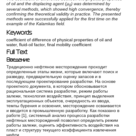
of oil and the displacing agent (µ
) was determined by
0
several methods, which showed high convergence, thereby
confirming the theoretical validity in practice. The presented
methods were successfully applied for the first time on the
example of the Kalamkas field.
Keywords
coefficient of difference of physical properties of oil and
water
,
fluid-oil factor
,
final mobility coefficient
Full Text
Введение
Традиционно нефтяное месторождение проходит
определенные этапы жизни, которые включают поиск и
разведку, предварительную оценку запасов и в
последующем проектирование разработки. На основе
проектного документа, в котором обосновывается
рациональная система разработки, режим работы
залежи, технология воздействия, принцип выделения
эксплуатационных объектов, очередность их ввода,
темпы бурения и освоения, месторождение осваивается
и вводится в промышленную разработку. Как показано в
работе [
1
], системный анализ процесса разработки
нефтяных месторождений позволил определить режим
работы залежи, оценить эффективность воздействия на
пласт и структуру текущего коэффициента извлечения
нефти.