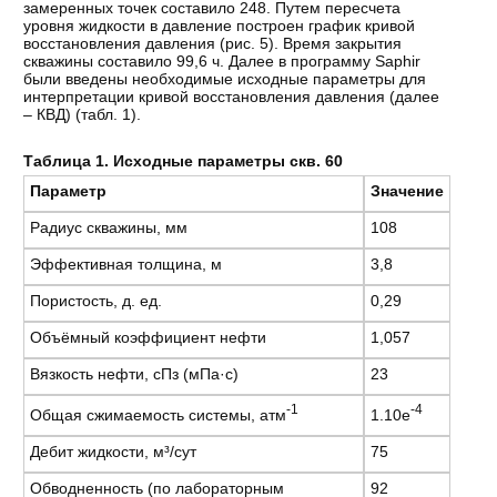
замеренных точек составило 248. Путем пересчета
уровня жидкости в давление построен график кривой
восстановления давления (рис. 5). Время закрытия
скважины составило 99,6 ч. Далее в программу Saphir
были введены необходимые исходные параметры для
интерпретации кривой восстановления давления (далее
– КВД) (табл. 1).
Таблица 1. Исходные параметры скв. 60
Параметр
Значение
Радиус скважины, мм
108
Эффективная толщина, м
3,8
Пористость, д. ед.
0,29
Объёмный коэффициент нефти
1,057
Вязкость нефти, сПз (мПа·с)
23
-1
-4
Общая сжимаемость системы, атм
1.10e
Дебит жидкости, м³/сут
75
Обводненность (по лабораторным
92