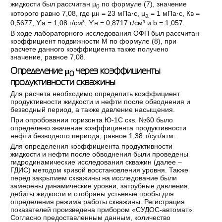
жидкости был рассчитан µ
по формуле (7), значение
0
которого равно 7,08, где µн = 23 мПа·с, µ
= 1 мПа·с, Кв =
а
0,5677, ϒа = 1,08 г/см³, ϒн = 0,8717 г/см³ и b = 1,057.
В ходе лабораторного исследования ОФП был рассчитан
коэффициент подвижности М по формуле (8), при
расчете данного коэффициента также получено
значение, равное 7,08.
Определение µ
через коэффициенты
0
продуктивности скважины
Для расчета необходимо определить коэффициент
продуктивности жидкости и нефти после обводнения и
безводный период, а также давление насыщения.
При опробовании горизонта Ю-1С скв. №60 было
определено значение коэффициента продуктивности
нефти безводного периода, равное 1,38 т/сут/атм.
Для определения коэффициента продуктивности
жидкости и нефти после обводнения были проведены
гидродинамические исследования скважин (далее –
ГДИС) методом кривой восстановления уровня. Также
перед закрытием скважины на исследование были
замерены динамические уровни, затрубные давления,
дебиты жидкости и отобраны устьевые пробы для
определения режима работы скважины. Регистрация
показателей произведена прибором «СУДОС-автомат».
Согласно предоставленным данным, количество