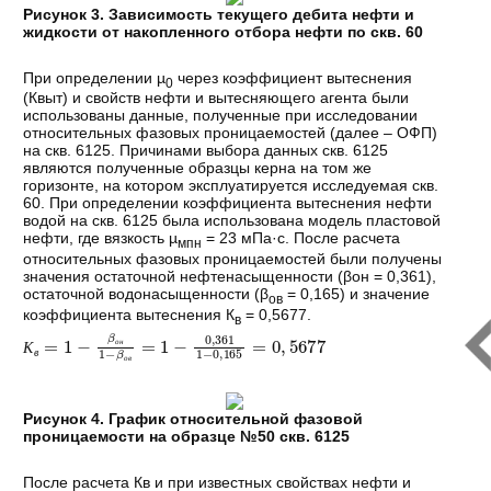
Рисунок 3. Зависимость текущего дебита нефти и
жидкости от накопленного отбора нефти по скв. 60
При определении µ
через коэффициент вытеснения
0
(Квыт) и свойств нефти и вытесняющего агента были
использованы данные, полученные при исследовании
относительных фазовых проницаемостей (далее – ОФП)
на скв. 6125. Причинами выбора данных скв. 6125
являются полученные образцы керна на том же
горизонте, на котором эксплуатируется исследуемая скв.
60. При определении коэффициента вытеснения нефти
водой на скв. 6125 была использована модель пластовой
нефти, где вязкость µ
= 23 мПа·с. После расчета
мпн
относительных фазовых проницаемостей были получены
значения остаточной нефтенасыщенности (βон = 0,361),
остаточной водонасыщенности (β
= 0,165) и значение
ов
коэффициента вытеснения К
= 0,5677.
в
К
0
,
в
165
=
1
-
=
β
0
о
,
н
5677
1
-
β
о
в
=
1
-
0
,
361
1
-
о
н
К
в
о
в
Рисунок 4. График относительной фазовой
проницаемости на образце №50 скв. 6125
После расчета Кв и при известных свойствах нефти и