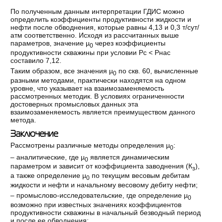
По полученным данным интерпретации ГДИС можно
определить коэффициенты продуктивности жидкости и
нефти после обводнения, которые равны 4,13 и 0,3 т/сут/
атм соответственно. Исходя из рассчитанных выше
параметров, значение µ
через коэффициенты
0
продуктивности скважины при условии Pс < Рнас
составило 7,12.
Таким образом, все значения µ
по скв. 60, вычисленные
0
разными методами, практически находятся на одном
уровне, что указывает на взаимозаменяемость
рассмотренных методик. В условиях ограниченности
достоверных промысловых данных эта
взаимозаменяемость является преимуществом данного
метода.
Заключение
Рассмотрены различные методы определения µ
:
0
– аналитические, где µ
является динамическим
0
параметром и зависит от коэффициента заводнения (К
),
з
а также определение µ
по текущим весовым дебитам
0
жидкости и нефти и начальному весовому дебиту нефти;
– промыслово-исследовательские, где определение µ
0
возможно при известных значениях коэффициентов
продуктивности скважины в начальный безводный период
и после ее обводнения;