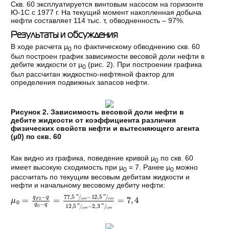
Скв. 60 эксплуатируется винтовым насосом на горизонте
Ю-1С с 1977 г. На текущий момент накопленная добыча
нефти составляет 114 тыс. т, обводненность – 97%.
Результаты и обсуждения
В ходе расчета µ
по фактическому обводнению скв. 60
0
был построен график зависимости весовой доли нефти в
дебите жидкости от µ
(рис. 2). При построении графика
0
был рассчитан жидкостно-нефтяной фактор для
определения подвижных запасов нефти.
Рисунок 2. Зависимость весовой доли нефти в
дебите жидкости от коэффициента различия
физических свойств нефти и вытесняющего агента
(µ0) по скв. 60
Как видно из графика, поведение кривой µ
по скв. 60
0
имеет высокую сходимость при µ
= 7. Ранее µ
можно
0
0
рассчитать по текущим весовым дебитам жидкости и
нефти и начальному весовому дебиту нефти:
μ
q
=
0
=
77
q
,
F
5
2
т
-
q
с
q
у
0
т
-
-
12
,
5
т
с
у
т
12
,
5
т
с
у
т
-
2
,
3
т
с
у
т
=
7
,
4
т
т
с
у
т
с
у
т
т
т
с
у
т
с
у
т