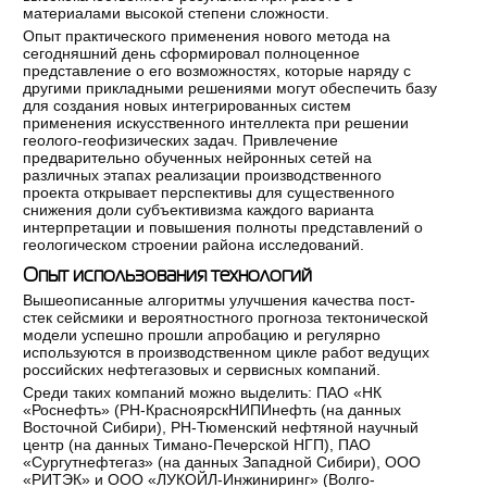
материалами высокой степени сложности.
Опыт практического применения нового метода на
сегодняшний день сформировал полноценное
представление о его возможностях, которые наряду с
другими прикладными решениями могут обеспечить базу
для создания новых интегрированных систем
применения искусственного интеллекта при решении
геолого-геофизических задач. Привлечение
предварительно обученных нейронных сетей на
различных этапах реализации производственного
проекта открывает перспективы для существенного
снижения доли субъективизма каждого варианта
интерпретации и повышения полноты представлений о
геологическом строении района исследований.
Опыт использования технологий
Вышеописанные алгоритмы улучшения качества пост-
стек сейсмики и вероятностного прогноза тектонической
модели успешно прошли апробацию и регулярно
используются в производственном цикле работ ведущих
российских нефтегазовых и сервисных компаний.
Среди таких компаний можно выделить: ПАО «НК
«Роснефть» (РН-КрасноярскНИПИнефть (на данных
Восточной Сибири), РН-Тюменский нефтяной научный
центр (на данных Тимано-Печерской НГП), ПАО
«Сургутнефтегаз» (на данных Западной Сибири), ООО
«РИТЭК» и ООО «ЛУКОЙЛ-Инжиниринг» (Волго-