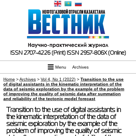
ISSN 2707-4226 (Print)
ISSN 2957-806X (Online)
Menu
Archives
Home
>
Archives
>
Vol 4, No 1 (2022)
>
Transition to the use
of digital assistants in the kinematic interpretation of the
data of seismic exploration by the example of the problem
of improving the quality of seismic data after summation
and reliability of the tectonic model forecast
Transition to the use of digital assistants in
the kinematic interpretation of the data of
seismic exploration by the example of the
problem of improving the quality of seismic