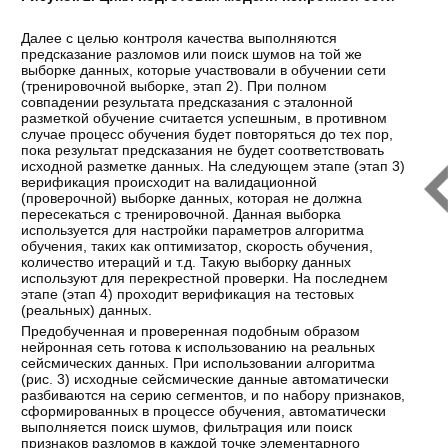
Далее с целью контроля качества выполняются
предсказание разломов или поиск шумов на той же
выборке данных, которые участвовали в обучении сети
(тренировочной выборке, этап 2). При полном
совпадении результата предсказания с эталонной
разметкой обучение считается успешным, в противном
случае процесс обучения будет повторяться до тех пор,
пока результат предсказания не будет соответствовать
исходной разметке данных. На следующем этапе (этап 3)
верификация происходит на валидационной
(проверочной) выборке данных, которая не должна
пересекаться с тренировочной. Данная выборка
используется для настройки параметров алгоритма
обучения, таких как оптимизатор, скорость обучения,
количество итераций и т.д. Такую выборку данных
используют для перекрестной проверки. На последнем
этапе (этап 4) проходит верификация на тестовых
(реальных) данных.
Предобученная и проверенная подобным образом
нейронная сеть готова к использованию на реальных
сейсмических данных. При использовании алгоритма
(рис. 3) исходные сейсмические данные автоматически
разбиваются на серию сегментов, и по набору признаков,
сформированных в процессе обучения, автоматически
выполняется поиск шумов, фильтрация или поиск
признаков разломов в каждой точке элементарного