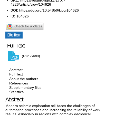
URL:
https://vestnik-ngo.kz/2707-
4226/article/view/104626
DOI:
https://doi.org/10.54859/kjogi104626
ID:
104626
Cite item
Full Text
(RUSSIAN)
Abstract
Full Text
About the authors
References
Supplementary files
Statistics
Abstract
Modern seismic exploration still faces the challenges of
automating processes and increasing the reliability of work
results, especially in regions with complex geological