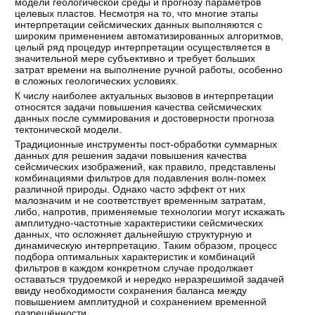
модели геологической среды и прогнозу параметров
целевых пластов. Несмотря на то, что многие этапы
интерпретации сейсмических данных выполняются с
широким применением автоматизированных алгоритмов,
целый ряд процедур интерпретации осуществляется в
значительной мере субъективно и требует больших
затрат времени на выполнение ручной работы, особенно
в сложных геологических условиях.
К числу наиболее актуальных вызовов в интерпретации
относятся задачи повышения качества сейсмических
данных после суммирования и достоверности прогноза
тектонической модели.
Традиционные инструменты пост-обработки суммарных
данных для решения задачи повышения качества
сейсмических изображений, как правило, представлены
комбинациями фильтров для подавления волн-помех
различной природы. Однако часто эффект от них
малозначим и не соответствует временным затратам,
либо, напротив, применяемые технологии могут искажать
амплитудно-частотные характеристики сейсмических
данных, что осложняет дальнейшую структурную и
динамическую интерпретацию. Таким образом, процесс
подбора оптимальных характеристик и комбинаций
фильтров в каждом конкретном случае продолжает
оставаться трудоемкой и нередко неразрешимой задачей
ввиду необходимости сохранения баланса между
повышением амплитудной и сохранением временной
разрешённости.