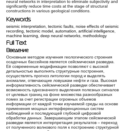
neural networks in interpretation to eliminate subjectivity and
significantly reduce time costs at the stage of structural
constructions in various geological conditions.
Keywords
seismic interpretation
,
tectonic faults
,
noise effects of seismic
recording
,
tectonic model
,
automation
,
artificial intelligence
,
machine learning
,
deep neural networks
,
methodology
Full Text
Введение
Основным методом изучения геологического строения
осадочных бассейнов является сейсмическая разведка.
Её современные модификации позволяют с высокой
детальностью выполнять структурные построения,
осуществлять прогноз литологии пород и выделять
аномалии, отвечающие ловушкам нефти и газа. Высокая
информативность сейсмической разведки обеспечивает
возможность однозначного выделения полезных сигналов
от целевых границ на фоне множества разнообразных
помех за счет регистрации огромных объемов
информации от каждой точки изучаемой среды на основе
применения мощных интерференционных систем
наблюдений и последующей глубокой цифровой
обработки данных. Завершающим этапом сейсмической
разведки является интерпретация результатов – переход
от полученного волнового поля к построению структурной