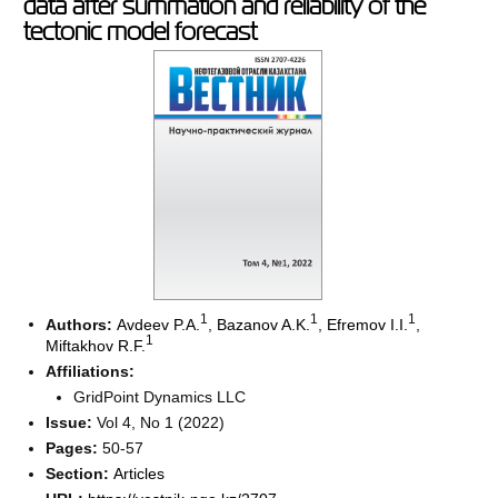
data after summation and reliability of the
tectonic model forecast
1
1
1
Authors:
Avdeev P.A.
,
Bazanov A.K.
,
Efremov I.I.
,
1
Miftakhov R.F.
Affiliations:
GridPoint Dynamics LLC
Issue:
Vol 4, No 1 (2022)
Pages:
50-57
Section:
Articles