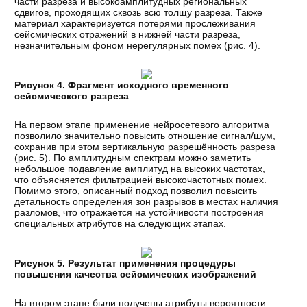
части разреза и высокоамплитудных региональных
сдвигов, проходящих сквозь всю толщу разреза. Также
материал характеризуется потерями прослеживания
сейсмических отражений в нижней части разреза,
незначительным фоном нерегулярных помех (рис. 4).
Рисунок 4. Фрагмент исходного временного
сейсмического разреза
На первом этапе применение нейросетевого алгоритма
позволило значительно повысить отношение сигнал/шум,
сохранив при этом вертикальную разрешённость разреза
(рис. 5). По амплитудным спектрам можно заметить
небольшое подавление амплитуд на высоких частотах,
что объясняется фильтрацией высокочастотных помех.
Помимо этого, описанный подход позволил повысить
детальность определения зон разрывов в местах наличия
разломов, что отражается на устойчивости построения
специальных атрибутов на следующих этапах.
Рисунок 5. Результат применения процедуры
повышения качества сейсмических изображений
На втором этапе были получены атрибуты вероятности