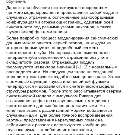
обучения.
Данные для обучения синтезируются посредством
прямого моделирования и представляют собой модели
случайных отражений, осложненные разнообразными
конфигурациями отражающих границ, сдвигами осей
синфазности под разными углами наклонов, а также
шумовыми эффектами записи.
Более подробно процесс моделирования сейсмических
данных можно описать серией этапов, на каждом из
которых формируется определённый сегмент
синтетического куба. На первом этапе выполняется
генерация куба сейсмических отражений без учёта
складчатости разреза. Отражающая модель
формируется из вектора значений [-1, 1] с нормальным
распределением. На следующем этапе на созданной
модели математически задаётся смещение трасс. Затем
с помощью функции Гаусса или линейной функции
генерируются и добавляются к синтетической модели
структуры разломов. После этого рассчитывается свёртка
синтетической модели с импульсом Рикера для
сглаживания дефектов вокруг разломов, что делает
синтетические данные более реалистичными. На
конечном этапе к рассчитанной модели добавляется
случайный шум. Для более точного воспроизведения
картины представления нерегулярных помех на
сейсмических разрезах используются комбинации
гауссова шума – колебания интенсивности,
распределенные по нормальному закону, и структурного