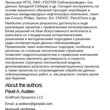
Уральская НГП), ПАО «ГЕОТЕК Сейсморазведка» (на
данных Западной Сибири) и др. Сегодня инструменты на
основе машинного обучения проходят апробацию в
крупных международных нефтегазовых компаниях, таких
как Conoco Philips, Santos, Eni, CNOOC, PetroChina и др.
Наиболее успешные результаты достигнуты в ходе
реализации проектов с привлечением интегрированного
блока решений на базе Искусственного интеллекта в
комплексе со стандартными алгоритмическими
решениями и методическими подходами к решению
задач интерпретации данных сейсморазведки.
Применение таких комплексных подходов, особенно в
регионах со сложным геологическим строением,
позволяет недропользователям и сервисным компаниям
значительно увеличить достоверность и скорость
построения структурно-тектонической модели,
детализировать результаты интерпретационных проектов,
а также проектов по сопровождению обработки данных
сейсморазведочных работ, и, как результат, снизить риски
при бурении.
About the authors
Pavel A. Avdeev
GridPoint Dynamics LLC
Email:
p.avdeev@geoplat.com
ведущий геофизик