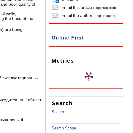
 and poor quality of
Email this article
(Login required)
cal wells;
Email the author
(Login required)
ong the base of the
on) are being
Online First
Metrics
2 эксплуатационных
ходится на ІІ объект
Search
Search
 выделены 4
Search Scope