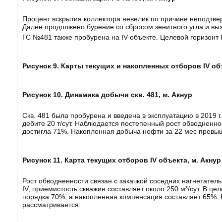
Процент вскрытия коллектора невелик по причине неподтвер
Далее продолжено бурение со сбросом зенитного угла и выхо
ГС №481 также пробурена на IV объекте. Целевой горизонт
Рисунок 9. Карты текущих и накопленных отборов IV о
Рисунок 10. Динамика добычи скв. 481, м. Акнур
Скв. 481 была пробурена и введена в эксплуатацию в 2019 
дебите 20 т/сут. Наблюдается постепенный рост обводненнос
достигла 71%. Накопленная добыча нефти за 22 мес превыша
Рисунок 11. Карта текущих отборов IV объекта, м. Акнур
Рост обводненности связан с закачкой соседних нагнетате
IV, приемистость скважин составляет около 250 м³/сут. В 
порядка 70%, а накопленная компенсация составляет 65%. 
рассматривается.