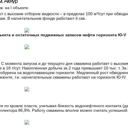
. Акнур
в. на I объекте.
 с высоким отбором жидкости – в пределах 100 м³/сут при обвод
м. В нагнетательном фонде работают 4 скв.
бъекта и остаточных подвижных запасов нефти горизонта Ю-V
. С момента запуска и до текущего дня скважина работает с высок
 в 18 т/сут. Накопленная добыча за 2 года превышает 10 тыс. т. За
пробурена на водоплавающем горизонте. Медленный рост обводнен
изонте, т.е. нагнетательные скважины работают на горизонте Ю-IV.
и по кровле пласта, учитывая близость водонефтяного контакта (д
оллектора 86,9%. Работу скважины вполне можно считать успешной