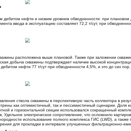
а
им дебитом нефти и низким уровнем обводненности: при плановом д
ента ввода в эксплуатацию составляет 72,2 т/сут, при обводненн
скважины расположена выше плановой. Также при заложении скважи
еская добыча скважины подтверждает наличие высокой концентрац
дебитом нефти 77 т/сут при обводненности 4,5%, и это до сих пор,
авления ствола скважины в перспективную часть коллектора в резу
рены как оптимистичный, так и пессимистичный сценарии. Доля к
ортной и горизонтальной секции использовался сокращенный компл
ж, Удельное электрическое сопротивление, что осложнило картиро
днородности использование полного комплекса ГИС (LWD), а также 
бурения для прокладки в интервале улучшенных фильтрационно-емк