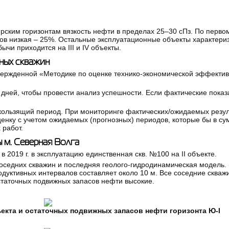
рским горизонтам вязкость нефти в пределах 25–30 сПз. По первом
ов низкая – 25%. Остальные эксплуатационные объекты характериз
и приходится на III и IV объекты.
ных скважин
вержденной «Методике по оценке технико-экономической эффектив
дней, чтобы провести анализ успешности. Если фактические показ
кользящий период. При мониторинге фактических/ожидаемых резул
нку с учетом ожидаемых (прогнозных) периодов, которые бы в су
 работ.
 м. Северная Волга
 2019 г. в эксплуатацию единственная скв. №100 на II объекте.
оседних скважин и последняя геолого-гидродинамическая модель.
дуктивных интервалов составляет около 10 м. Все соседние скваж
статочных подвижных запасов нефти высокие.
ъекта и остаточных подвижных запасов нефти горизонта Ю-I