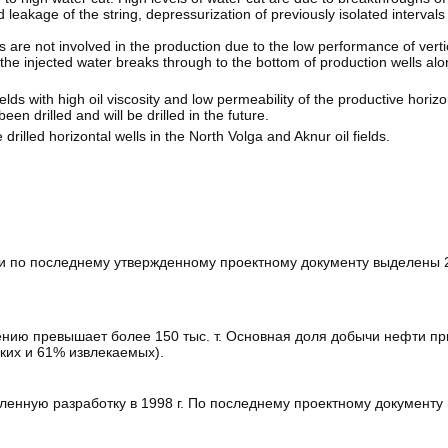
leakage of the string, depressurization of previously isolated intervals
ers are not involved in the production due to the low performance of verti
, the injected water breaks through to the bottom of production wells al
ields with high oil viscosity and low permeability of the productive horiz
een drilled and will be drilled in the future.
drilled horizontal wells in the North Volga and Aknur oil fields.
 и по последнему утвержденному проектному документу выделены 
ию превышает более 150 тыс. т. Основная доля добычи нефти при
ких и 61% извлекаемых).
ленную разработку в 1998 г. По последнему проектному документу