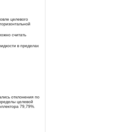
ровле целевого
 горизонтальной
можно считать
идкости в пределах
ались отклонения по
 пределы целевой
оллектора 79,79%.