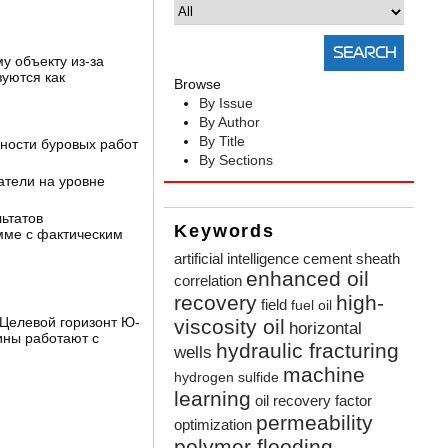
у объекту из-за
уются как
Browse
By Issue
By Author
By Title
ности буровых работ
By Sections
атели на уровне
ьтатов
Keywords
мме с фактическим
artificial intelligence
cement sheath
enhanced oil
correlation
recovery
high-
field
fuel oil
 Целевой горизонт Ю-
viscosity oil
horizontal
ины работают с
hydraulic fracturing
wells
machine
hydrogen sulfide
learning
oil recovery factor
permeability
optimization
polymer flooding