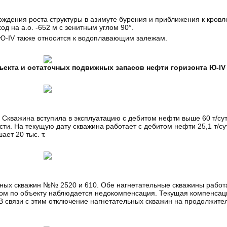
ждения роста структуры в азимуте бурения и приближения к кровле
д на а.о. -652 м с зенитным углом 90°.
 Ю-IV также относится к водоплавающим залежам.
бъекта и остаточных подвижных запасов нефти горизонта Ю-IV
г. Скважина вступила в эксплуатацию с дебитом нефти выше 60 т/су
ти. На текущую дату скважина работает с дебитом нефти 25,1 т/су
ет 20 тыс. т.
льных скважин №№ 2520 и 610. Обе нагнетательные скважины работ
целом по объекту наблюдается недокомпенсация. Текущая компенсац
В связи с этим отключение нагнетательных скважин на продолжите