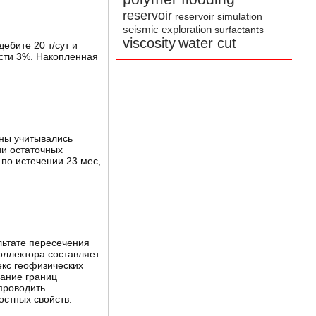
reservoir
reservoir simulation
seismic exploration
surfactants
viscosity
water cut
ебите 20 т/сут и
ости 3%. Накопленная
ны учитывались
ии остаточных
 по истечении 23 мес,
льтате пересечения
оллектора составляет
екс геофизических
вание границ
проводить
остных свойств.