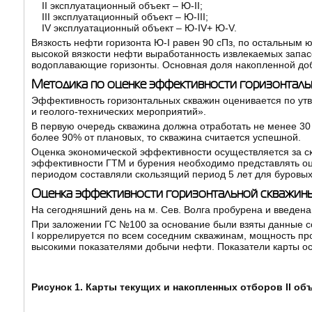
II эксплуатационный объект – Ю-II;
III эксплуатационный объект – Ю-III;
IV эксплуатационный объект – Ю-IV+ Ю-V.
Вязкость нефти горизонта Ю-I равен 90 сПз, по остальным ю
высокой вязкости нефти выработанность извлекаемых запас
водоплавающие горизонты. Основная доля накопленной добыч
Методика по оценке эффективности горизонталь
Эффективность горизонтальных скважин оценивается по ут
и геолого-технических мероприятий».
В первую очередь скважина должна отработать не менее 30 
более 90% от плановых, то скважина считается успешной.
Оценка экономической эффективности осуществляется за с
эффективности ГТМ и бурения необходимо представлять оце
периодом составляли скользящий период 5 лет для буровых
Оценка эффективности горизонтальной скважины
На сегодняшний день на м. Сев. Волга пробурена и введена в
При заложении ГС №100 за основание были взяты данные с
I коррелируется по всем соседним скважинам, мощность про
высокими показателями добычи нефти. Показатели карты о
Рисунок 1. Карты текущих и накопленных отборов II об