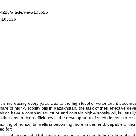
-4226/article/view/105526
ogi105526
s increasing every year. Due to the high level of water cut, it becomes 
share of high-viscosity oils in Kazakhstan, the task of their effective 
ich have a complex structure and contain high-viscosity oil, is usually
es that ensure high efficiency in the development of such deposits are v
sioning of horizontal wells is becoming more in demand, capable of incr
ed for:
e to high water cut. High levels of water cut are due to breakthroughs o