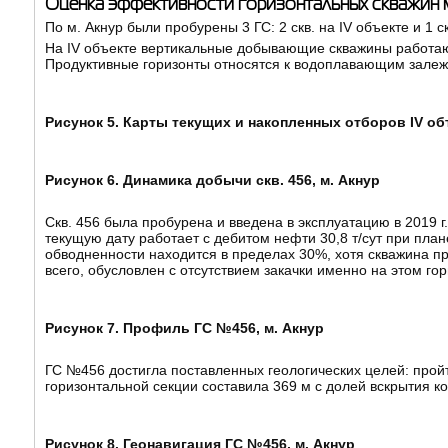
Оценка эффективности горизонтальных скважин м
По м. Акнур были пробурены 3 ГС: 2 скв. на IV объекте и 1 ск
На IV объекте вертикальные добывающие скважины работают
Продуктивные горизонты относятся к водоплавающим залежа
Рисунок 5. Карты текущих и накопленных отборов IV о
Рисунок 6. Динамика добычи скв. 456, м. Акнур
Скв. 456 была пробурена и введена в эксплуатацию в 2019 г
текущую дату работает с дебитом нефти 30,8 т/сут при плане
обводненности находится в пределах 30%, хотя скважина 
всего, обусловлен с отсутствием закачки именно на этом гор
Рисунок 7. Профиль ГС №456, м. Акнур
ГС №456 достигла поставленных геологических целей: пройт
горизонтальной секции составила 369 м с долей вскрытия к
Рисунок 8. Геонавигация ГС №456, м. Акнур