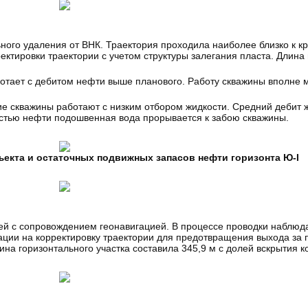
ного удаления от ВНК. Траектория проходила наиболее близко к к
ектировки траектории с учетом структуры залегания пласта. Длина
отает с дебитом нефти выше планового. Работу скважины вполне 
е скважины работают с низким отбором жидкости. Средний дебит ж
костью нефти подошвенная вода прорывается к забою скважины.
бъекта и остаточных подвижных запасов нефти горизонта Ю-I
лей с сопровождением геонавигацией. В процессе проводки наблюд
дации на корректировку траектории для предотвращения выхода за
ина горизонтального участка составила 345,9 м с долей вскрытия к