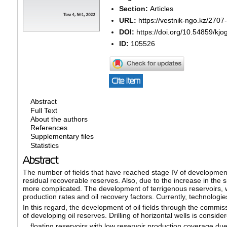
Section:
Articles
URL:
https://vestnik-ngo.kz/2707
DOI:
https://doi.org/10.54859/kj
ID:
105526
Cite item
Abstract
Full Text
About the authors
References
Supplementary files
Statistics
Abstract
The number of fields that have reached stage IV of development i
residual recoverable reserves. Also, due to the increase in the 
more complicated. The development of terrigenous reservoirs, wh
production rates and oil recovery factors. Currently, technologi
In this regard, the development of oil fields through the commis
of developing oil reserves. Drilling of horizontal wells is consider
floating reservoirs with low reservoir production coverage du