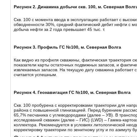
Рисунок 2. Динамика добычи скв. 100, м. Северная Волг
Скв. 100 с момента ввода в эксплуатацию работает с высок
обводненности 30%, средний фактический дебит нефти с мом
добыча нефти за 2 года превышает 45 тыс. т.
Рисунок 3. Профиль ГС №100, м. Северная Волга
Как видно из профиля скважины, фактическая траектория 
показатели карты остаточных подвижных запасов, и фактич
извлекаемых запасов. На текущую дату скважина работает с 
считается успешным.
Рисунок 4. Геонавигация ГС №100, м. Северная Волга
Скв. 100 пробурена с корректировками траектории для напр
района с повышенной глинизацией. Перед бурением рассмот
65,7% песчаника с углеводородами (далее – УВ). В трансп
исследований скважин (далее – ГИС) (LWD) – Гамма-картоа
коллектора. Рекомендуется в условиях литологической нео
корректировку траектории по зенитному углу и по азимуту 