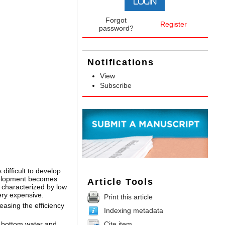
Forgot
Register
password?
Notifications
View
Subscribe
difficult to develop
development becomes
Article Tools
 characterized by low
ery expensive.
Print this article
easing the efficiency
Indexing metadata
Cite item
f bottom water and