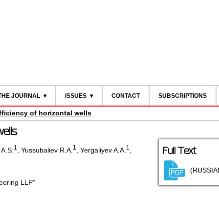
THE JOURNAL
ISSUES
CONTACT
SUBSCRIPTIONS
ficiency of horizontal wells
wells
1
1
1
Full Text
A.S.
,
Yussubaliev R.A.
,
Yergaliyev A.A.
,
(RUSSIA
eering LLP”