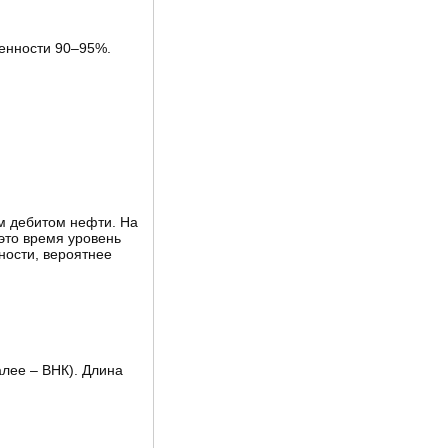
ненности 90–95%.
им дебитом нефти. На
 это время уровень
ности, вероятнее
алее – ВНК). Длина
.