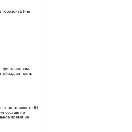
 горизонта I-ne.
т при плановом
т, обводненность
ают на горизонте Ю-
ия составляет
льное время не