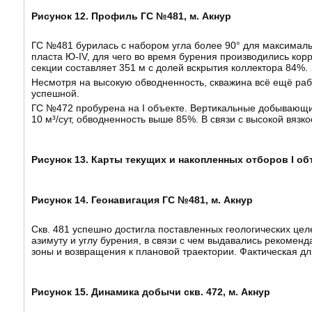
Рисунок 12. Профиль ГС №481, м. Акнур
ГС №481 бурилась с набором угла более 90° для максималь
пласта Ю-IV, для чего во время бурения производились корр
секции составляет 351 м с долей вскрытия коллектора 84%.
Несмотря на высокую обводненность, скважина всё ещё раб
успешной.
ГС №472 пробурена на I объекте. Вертикальные добывающи
10 м³/сут, обводненность выше 85%. В связи с высокой вяз
Рисунок 13. Карты текущих и накопленных отборов I о
Рисунок 14. Геонавигация ГС №481, м. Акнур
Скв. 481 успешно достигла поставленных геологических це
азимуту и углу бурения, в связи с чем выдавались рекомен
зоны и возвращения к плановой траектории. Фактическая дл
Рисунок 15. Динамика добычи скв. 472, м. Акнур