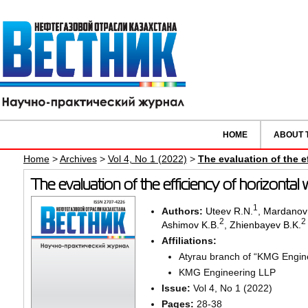
HOME
ABOUT 
Home
>
Archives
>
Vol 4, No 1 (2022)
>
The evaluation of the ef
The evaluation of the efficiency of horizontal 
1
Authors:
Uteev R.N.
,
Mardanov 
2
2
Ashimov K.B.
,
Zhienbayev B.K.
Affiliations:
Atyrau branch of “KMG Engin
KMG Engineering LLP
Issue:
Vol 4, No 1 (2022)
Pages:
28-38