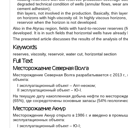
degraded technical condition of wells (annular flows, wear and 
cement adhesion);
thin layers, not involved in the production. Basically, thin lay
on horizons with high-viscosity oil. In highly viscous horizons
reservoir when the horizon is not developed.
Also in the Atyrau region, fields with hard-to-recover reserves (f
developed. It is in such fields that horizontal wells have already b
The presented article discusses the results of the analysis of the 
Keywords
reserves
,
viscosity
,
reservoir
,
water cut
,
horizontal section
Full Text
Месторождение Северная Волга
Месторождение Северная Волга разрабатывается с 2013 г.,
объекта:
I эксплуатационный объект – Апт-неоком;
II эксплуатационный объект – Ю-I.
На текущую дату накопленная добыча нефти по месторожден
(65%), где сосредоточены основные запасы (54% геологичес
Месторождение Акнур
Месторождение Акнур открыто в 1986 г. и введено в промыш
эксплуатационных объекта:
I эксплуатационный объект – Ю-I;