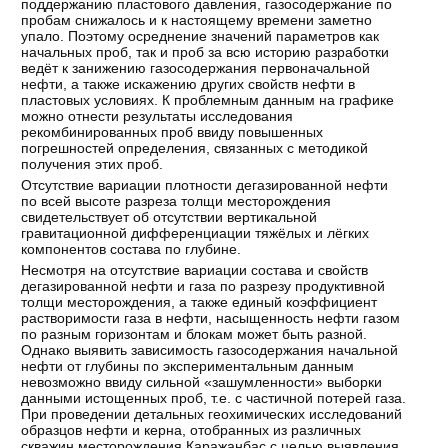
поддержанию пластового давления, газосодержание по
пробам снижалось и к настоящему времени заметно
упало. Поэтому осреднение значений параметров как
начальных проб, так и проб за всю историю разработки
ведёт к занижению газосодержания первоначальной
нефти, а также искажению других свойств нефти в
пластовых условиях. К проблемным данным на графике
можно отнести результаты исследования
рекомбинированных проб ввиду повышенных
погрешностей определения, связанных с методикой
получения этих проб.
Отсутствие вариации плотности дегазированной нефти
по всей высоте разреза толщи месторождения
свидетельствует об отсутствии вертикальной
гравитационной дифференциации тяжёлых и лёгких
компонентов состава по глубине.
Несмотря на отсутствие вариации состава и свойств
дегазированной нефти и газа по разрезу продуктивной
толщи месторождения, а также единый коэффициент
растворимости газа в нефти, насыщенность нефти газом
по разным горизонтам и блокам может быть разной.
Однако выявить зависимость газосодержания начальной
нефти от глубины по экспериментальным данным
невозможно ввиду сильной «зашумленности» выборки
данными истощенных проб, т.е. с частичной потерей газа.
При проведении детальных геохимических исследований
образцов нефти и керна, отобранных из различных
скважин месторождения Каражанбас с целью выявления