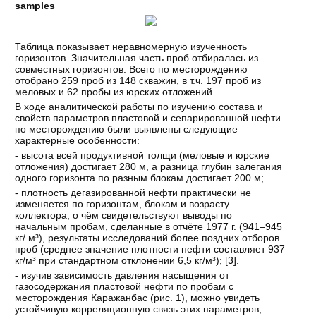
samples
Таблица показывает неравномерную изученность
горизонтов. Значительная часть проб отбиралась из
совместных горизонтов. Всего по месторождению
отобрано 259 проб из 148 скважин, в т.ч. 197 проб из
меловых и 62 пробы из юрских отложений.
В ходе аналитической работы по изучению состава и
свойств параметров пластовой и сепарированной нефти
по месторождению были выявлены следующие
характерные особенности:
- высота всей продуктивной толщи (меловые и юрские
отложения) достигает 280 м, а разница глубин залегания
одного горизонта по разным блокам достигает 200 м;
- плотность дегазированной нефти практически не
изменяется по горизонтам, блокам и возрасту
коллектора, о чём свидетельствуют выводы по
начальным пробам, сделанные в отчёте 1977 г. (941–945
кг/ м³), результаты исследований более поздних отборов
проб (среднее значение плотности нефти составляет 937
кг/м³ при стандартном отклонении 6,5 кг/м³); [
3
].
- изучив зависимость давления насыщения от
газосодержания пластовой нефти по пробам с
месторождения Каражанбас (рис. 1), можно увидеть
устойчивую корреляционную связь этих параметров,