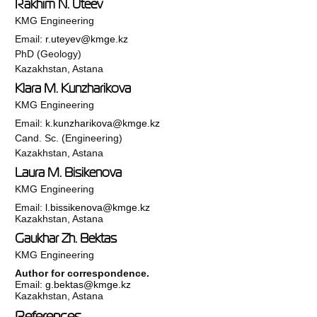
Rakhim N. Uteev
KMG Engineering
Email:
r.uteyev@kmge.kz
PhD (Geology)
Kazakhstan, Astana
Klara M. Kunzharikova
KMG Engineering
Email:
k.kunzharikova@kmge.kz
Cand. Sc. (Engineering)
Kazakhstan, Astana
Laura M. Bisikenova
KMG Engineering
Email:
l.bissikenova@kmge.kz
Kazakhstan, Astana
Gaukhar Zh. Bektas
KMG Engineering
Author for correspondence.
Email:
g.bektas@kmge.kz
Kazakhstan, Astana
References