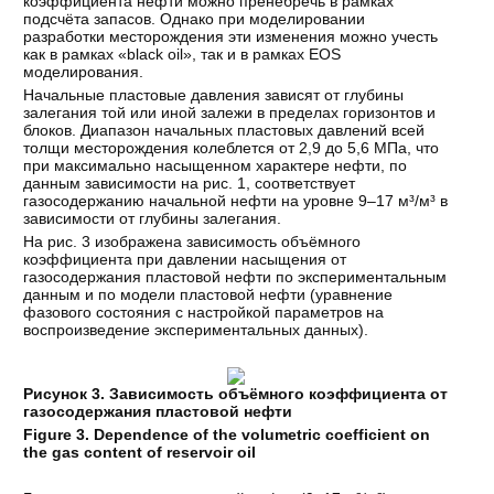
коэффициента нефти можно пренебречь в рамках
подсчёта запасов. Однако при моделировании
разработки месторождения эти изменения можно учесть
как в рамках «black oil», так и в рамках EOS
моделирования.
Начальные пластовые давления зависят от глубины
залегания той или иной залежи в пределах горизонтов и
блоков. Диапазон начальных пластовых давлений всей
толщи месторождения колеблется от 2,9 до 5,6 МПа, что
при максимально насыщенном характере нефти, по
данным зависимости на рис. 1, соответствует
газосодержанию начальной нефти на уровне 9–17 м³/м³ в
зависимости от глубины залегания.
На рис. 3 изображена зависимость объёмного
коэффициента при давлении насыщения от
газосодержания пластовой нефти по экспериментальным
данным и по модели пластовой нефти (уравнение
фазового состояния с настройкой параметров на
воспроизведение экспериментальных данных).
Рисунок 3. Зависимость объёмного коэффициента от
газосодержания пластовой нефти
Figure 3. Dependence of the volumetric coefficient on
the gas content of reservoir oil