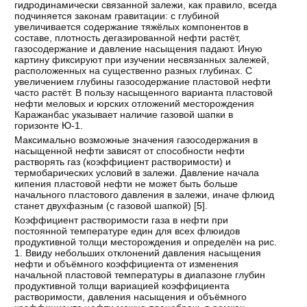
гидродинамически связанной залежи, как правило, всегда
подчиняется законам гравитации: с глубиной
увеличивается содержание тяжёлых компонентов в
составе, плотность дегазированной нефти растёт,
газосодержание и давление насыщения падают. Иную
картину фиксируют при изучении несвязанных залежей,
расположенных на существенно разных глубинах. С
увеличением глубины газосодержание пластовой нефти
часто растёт. В пользу насыщенного варианта пластовой
нефти меловых и юрских отложений месторождения
Каражанбас указывает наличие газовой шапки в
горизонте Ю-1.
Максимально возможные значения газосодержания в
насыщенной нефти зависят от способности нефти
растворять газ (коэффициент растворимости) и
термобарических условий в залежи. Давление начала
кипения пластовой нефти не может быть больше
начального пластового давления в залежи, иначе флюид
станет двухфазным (с газовой шапкой) [
5
].
Коэффициент растворимости газа в нефти при
постоянной температуре един для всех флюидов
продуктивной толщи месторождения и определён на рис.
1. Ввиду небольших отклонений давления насыщения
нефти и объёмного коэффициента от изменения
начальной пластовой температуры в диапазоне глубин
продуктивной толщи вариацией коэффициента
растворимости, давления насыщения и объёмного