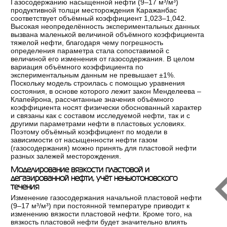
Газосодержанию насыщенной нефти (9–17 м³/м³)
продуктивной толщи месторождения Каражанбас
соответствует объёмный коэффициент 1,023–1,042.
Высокая неопределённость экспериментальных данных
вызвана маленькой величиной объёмного коэффициента
тяжелой нефти, благодаря чему погрешность
определения параметра стала сопоставимой с
величиной его изменения от газосодержания. В целом
вариация объёмного коэффициента по
экспериментальным данным не превышает ±1%.
Поскольку модель строилась с помощью уравнения
состояния, в основе которого лежит закон Менделеева –
Клапейрона, рассчитанные значения объёмного
коэффициента носят физически обоснованный характер
и связаны как с составом исследуемой нефти, так и с
другими параметрами нефти в пластовых условиях.
Поэтому объёмный коэффициент по модели в
зависимости от насыщенности нефти газом
(газосодержания) можно принять для пластовой нефти
разных залежей месторождения.
Моделирование вязкости пластовой и
дегазированной нефти, учёт неньютоновского
течения
Изменение газосодержания начальной пластовой нефти
(9–17 м³/м³) при постоянной температуре приводит к
изменению вязкости пластовой нефти. Кроме того, на
вязкость пластовой нефти будет значительно влиять