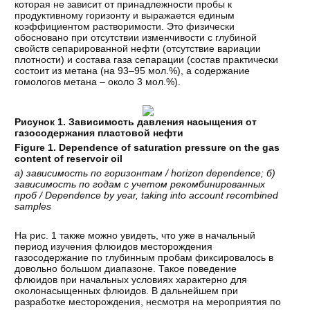
которая не зависит от принадлежности пробы к
продуктивному горизонту и выражается единым
коэффициентом растворимости. Это физически
обосновано при отсутствии изменчивости с глубиной
свойств сепарированной нефти (отсутствие вариации
плотности) и состава газа сепарации (состав практически
состоит из метана (на 93–95 мол.%), а содержание
гомологов метана – около 3 мол.%).
Рисунок 1. Зависимость давления насыщения от
газосодержания пластовой нефти
Figure 1. Dependence of saturation pressure on the gas
content of reservoir oil
а) зависимость по горизонтам / horizon dependence; б)
зависимость по годам с учетом рекомбинированных
проб / Dependence by year, taking into account recombined
samples
На рис. 1 также можно увидеть, что уже в начальный
период изучения флюидов месторождения
газосодержание по глубинным пробам фиксировалось в
довольно большом диапазоне. Такое поведение
флюидов при начальных условиях характерно для
околонасыщенных флюидов. В дальнейшем при
разработке месторождения, несмотря на мероприятия по