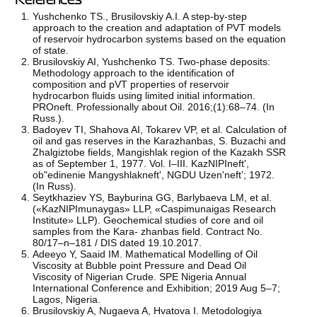
Yushchenko TS., Brusilovskiy A.I. A step-by-step
approach to the creation and adaptation of PVT models
of reservoir hydrocarbon systems based on the equation
of state.
Brusilovskiy AI, Yushchenko TS. Two-phase deposits:
Methodology approach to the identification of
composition and pVT properties of reservoir
hydrocarbon fluids using limited initial information.
PROneft. Professionally about Oil. 2016;(1):68–74. (In
Russ.).
Badoyev TI, Shahova AI, Tokarev VP, et al. Calculation of
oil and gas reserves in the Karazhanbas, S. Buzachi and
Zhalgiztobe fields, Mangishlak region of the Kazakh SSR
as of September 1, 1977. Vol. I–III. KazNIPIneft',
ob"edinenie Mangyshlakneft', NGDU Uzen'neft’; 1972.
(In Russ).
Seytkhaziev YS, Bayburinа GG, Barlybaeva LM, et al.
(«KazNIPImunaygas» LLP, «Caspimunaigas Research
Institute» LLP). Geochemical studies of core and oil
samples from the Kara- zhanbas field. Contract No.
80/17–n–181 / DIS dated 19.10.2017.
Adeeyo Y, Saaid IM. Mathematical Modelling of Oil
Viscosity at Bubble point Pressure and Dead Oil
Viscosity of Nigerian Crude. SPE Nigeria Annual
International Conference and Exhibition; 2019 Aug 5–7;
Lagos, Nigeria.
Brusilovskiy A, Nugaeva A, Hvatova I. Metodologiya