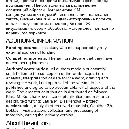
статьи, прочли и одобрили финальную версию перед
публикацией). Наибольший вклад распределён
следующий образом: Кунжарикова К.М. –
концептуализация и дизайн исследования, написание
текста, Бисикенова Л.М. – администрирование проекта,
анализ полученных материалов, Бектас Г.Ж. –
визуализация, сбор и обработка материалов, написание
первичного варианта.
ADDITIONAL INFORMATION
Funding source.
This study was not supported by any
external sources of funding.
Competing interests.
The authors declare that they have
no competing interests.
Authors’ contribution.
All authors made a substantial
contribution to the conception of the work, acquisition,
analysis, interpretation of data for the work, drafting and
revising the work, final approval of the version to be
published and agree to be accountable for all aspects of the
work. The greatest contribution is distributed as follows:
Klara M. Kunzharikova – conceptualization and research
design, text writing; Laura M. Bissikenova – project
administration, analysis of received materials; Gaukhar Zh.
Bektas – visualization, collection and processing of
materials, writing the primary version.
About the authors