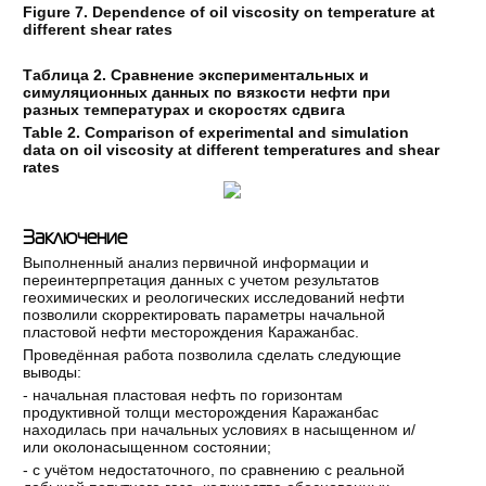
Figure
7
. Dependence of oil viscosity on temperature at
different shear rates
Таблица 2. Сравнение экспериментальных и
симуляционных данных по вязкости нефти при
разных температурах и скоростях сдвига
Table 2. Comparison of experimental and simulation
data on oil viscosity at different temperatures and shear
rates
Заключение
Выполненный анализ первичной информации и
переинтерпретация данных с учетом результатов
геохимических и реологических исследований нефти
позволили скорректировать параметры начальной
пластовой нефти месторождения Каражанбас.
Проведённая работа позволила сделать следующие
выводы:
- начальная пластовая нефть по горизонтам
продуктивной толщи месторождения Каражанбас
находилась при начальных условиях в насыщенном и/
или околонасыщенном состоянии;
- с учётом недостаточного, по сравнению с реальной