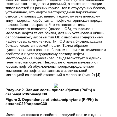
генетического сходства и различий, а также корреляции
типов нефтей из разных горизонтов и структурных блоков,
установлено, что нефти месторождения Каражанбас
относятся преимущественно к единому генетическому
типу – морская карбонатная нефтематеринская порода
палеозойского возраста. Что же касается типа
органического вещества (далее – ОВ), то юрские и
меловые нефти также близки, для них установлен общий
сапропелево-гумусовый тип ОВ с высоким содержанием
нафтеновых компонентов. Тип ОВ из-за биодеградации
больше касается юрской нефти. Таким образом,
существование в разрезе, близком по физико-химическим
свойствам и углеводородному составу нефти
месторождения Каражанбас, свидетельствует о единой
генетической основе. Некоторые отличия меловых от
юрских нефтей обусловлены перераспределением
компонентов нефти, связанных с вертикальной
миграцией из юрский отложений в меловые (рис. 2) [
4
].
Рисунок 2. Зависимость пристан/фитан (Pr/Ph) к
стерануС29/гопануС30
Figure 2. Dependence of pristane/phytane (Pr/Ph) to
sterane
С
29/hopane
С
30
Изменение состава и свойств нелетучей нефти в одной