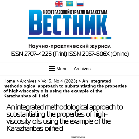
ISSN 2707-4226 (Print)
ISSN 2957-806X (Online)
Menu
Archives
Home
>
Archives
>
Vol 5, No 4 (2023)
>
An integrated
methodological approach to substantiating the properties
of high-viscosity oils using the example of the
Karazhanbas oil field
An integrated methodological approach to
substantiating the properties of high-
viscosity oils using the example of the
Karazhanbas oil field