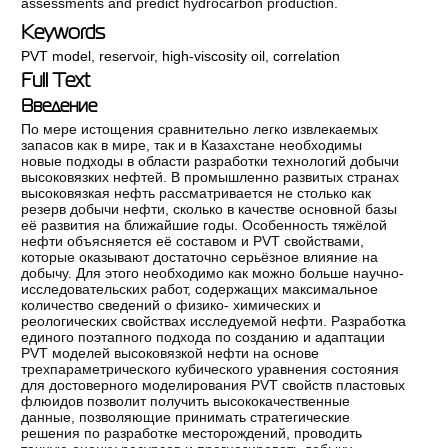
assessments and predict hydrocarbon production.
Keywords
PVT model
,
reservoir
,
high-viscosity oil
,
correlation
Full Text
Введение
По мере истощения сравнительно легко извлекаемых
запасов как в мире, так и в Казахстане необходимы
новые подходы в области разработки технологий добычи
высоковязких нефтей. В промышленно развитых странах
высоковязкая нефть рассматривается не столько как
резерв добычи нефти, сколько в качестве основной базы
её развития на ближайшие годы. Особенность тяжёлой
нефти объясняется её составом и PVT свойствами,
которые оказывают достаточно серьёзное влияние на
добычу. Для этого необходимо как можно больше научно-
исследовательских работ, содержащих максимальное
количество сведений о физико- химических и
реологических свойствах исследуемой нефти. Разработка
единого поэтапного подхода по созданию и адаптации
PVT моделей высоковязкой нефти на основе
трехпараметрического кубического уравнения состояния
для достоверного моделирования PVT свойств пластовых
флюидов позволит получить высококачественные
данные, позволяющие принимать стратегические
решения по разработке месторождений, проводить