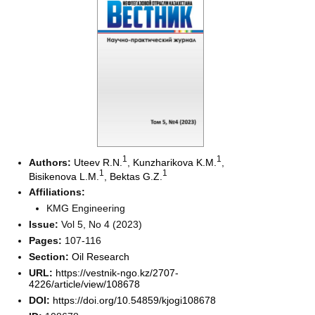
1
1
Authors:
Uteev R.N.
,
Kunzharikova K.M.
,
1
1
Bisikenova L.M.
,
Bektas G.Z.
Affiliations:
KMG Engineering
Issue:
Vol 5, No 4 (2023)
Pages:
107-116
Section:
Oil Research
URL:
https://vestnik-ngo.kz/2707-
4226/article/view/108678
DOI:
https://doi.org/10.54859/kjogi108678