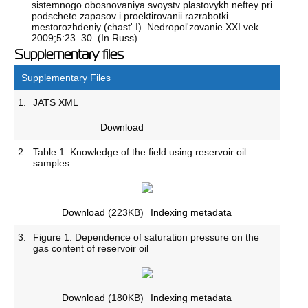
sistemnogo obosnovaniya svoystv plastovykh neftey pri
podschete zapasov i proektirovanii razrabotki
mestorozhdeniy (chast' I). Nedropol'zovanie XXI vek.
2009;5:23–30. (In Russ).
Supplementary files
Supplementary Files
1.
JATS XML
Download
2.
Table 1. Knowledge of the field using reservoir oil
samples
Download
(223KB)
Indexing metadata
3.
Figure 1. Dependence of saturation pressure on the
gas content of reservoir oil
Download
(180KB)
Indexing metadata