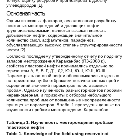
точную оценку ресурсов и прогнозировать добычу
углеводородов [
1
].
Основная часть
Одним из важных факторов, осложняющих разработку
нефтяных месторождений и делающих нефти
трудноизвлекаемыми, является высокая вязкость
добываемой нефти, содержащей значительное
количество смол, асфальтенов, парафинов,
обуславливающих высокую степень структурированности
нефти [
2
].
Согласно последнему утвержденному отчету по подсчёту
запасов месторождения Каражанбас (ПЗ-2008 г.),
свойства пластовой нефти принимались отдельно по
горизонтам А, Б, В, Г, Д1, Д2, Ю-I, Ю-II, Ю-II, Ю-III.
Параметры пластовой нефти обосновывались отдельно
по горизонтам путём отбраковки некачественных проб и
осреднений значений параметров по оставшимся
пробам. Однако изученность разных горизонтов пробами
неравномерная, и горизонты с отбором небольшого
количества проб имеют повышенные неопределенности
при оценке параметров. В табл. 1 приведены данные по
изученности пробами месторождения Каражанбас.
Таблица 1. Изученность месторождения пробами
пластовой нефти
Table 1. Knowledge of the field using reservoir oil