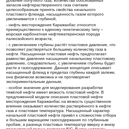
добычей попутного газа, количества обоснованных
запасов нефтерастворенного газа считаем
целесообразным принять свойства начального
пластового флюида, насыщенность газом которого
увеличивается с глубиной;
- нефть месторождения Каражанбас относится
преимущественно к единому генетическому типу –
морская карбонатная нефтематеринская порода
палеозойского возраста;
- с увеличением глубины растёт пластовое давление, что
позволяет растворяться большему количеству газа в
нефти. Насыщенная пластовая нефть предполагает
равенство давления насыщения начальному пластовому
давлению, следовательно, с увеличением глубины будет
расти и газосодержание. Данная концепция описывает
насыщенный флюид в пределах глубины каждой залежи,
она физически возможна и не противоречит
экспериментальным данным;
- особое значение для моделирования разработки
тяжёлой нефти имеет вязкость пластовой нефти. В
предложенной модели описания пластовой нефти
месторождения Каражанбас на вязкость существенное
влияние оказывают количество растворённого в нефти
газа и пластовая температура. Насыщенный характер
начальной пластовой нефти привёл к сложностям отбора
и большим вариациям газосодержания по глубинным
пробам, а разница пластовых температур вверху и внизу
продуктивной толщи достигает 8°С. В этих условиях