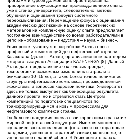
программ и курсов должен быть ориентирован на
приобретение обучающимися производственного опыта
уже в стенах университета, следовательно, методы
обучения и оценивания требуют системного
переосмысливания. Перемещение фокуса с оценивания
академических достижений на основе теоретических
материалов на комплексную оценку опыта предполагает
постоянное взаимодействие со всеми работодателями в
цепочке «образование – индустрия – наука – бизнес».
Университет участвует в разработке Атласа новых
профессий и компетенций для нефтегазовой отрасли
Казахстана (далее – Атлас), организационным партнером
которого выступает Ассоциация KAZENERGY [
9
]. Данный
Атлас дает представление о ключевых трендах,
технологиях и возможных изменениях в отрасли в
ближайшие 10–15 лет, а также более точное понимание
структуры нефтегазового комплекса, производственной
экосистемы и вопросов кадровой политики. Университет
здесь не только выступает как бенефициар результата
данного проекта, но и стремится стать Центром
компетенций по подготовке специалистов по
трансформирующимся и новым профессиям для
нефтегазового комплекса страны.
Глобальная пандемия внесла свои коррективы в развитие
мировой нефтегазовой индустрии. Имеется множество
сценариев восстановления нефтегазового сектора после
пандемии, успешность стратегий зависит, конечно же, от
управленцев в данной сфере. В Университете начата