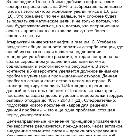
За последние 15 лет объемы добычи в нефтегазовом
секторе выросли лишь на 30%, а выбросы же парниковых
газов от этого сектора экономики увеличились в 1,8 раз
[
10
]. Это означает, что чем дальше, тем сложнее будет
выполнять климатические цели, и не только потому, что
они будут ужесточаться, но и потому, что операционные
аспекты производства в отрасли влекут все более
сложные вызовы.
Атырауский университет нефти и газа им. С. Утебаева
разделяет общие ценности политики декарбонизации, где
одной из главных задач является поддержание
концепции устойчивого развития, которая построена на
сбалансированном управлении экономическими,
социальными и экологическими ресурсами. В этом
контексте в Университете уделяется должное внимание
проблеме утилизации промышленных отходов. Данная
проблема сегодня стоит остро в целом по стране. В
столице сортируется лишь 14% отходов, в регионах
данный показатель ещё ниже. Правительством страны
поставлена задача довести уровень переработки твердых
бытовых отходов до 40% к 2040 г. [
11
]. Следовательно,
подготовка нового поколения кадров для решения
данной проблемы – это еще одна проблема, стоящая
перед университетом.
Целенаправленные изменения принципов управления в
Университете реализуются, прежде всего, через активное
внедрение элементов системы проектного управления.
Как показали исследования последних лет, проектный