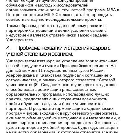
чтения лекций и научного консультирования
обучающихся и молодых исследователей,
организовывать стажировки слушателей программ МВА в
Центре энергетики МШУ Сколково, а также проводить
совместные научно-исследовательские проекты.
Таким образом, работа по дальнейшему развитию
партнерских отношений в целях усиления связей с
индустрией является стратегически важной задачей
Университета.
4. Проблема нехватки и старения кадров с
ученой степенью и званием.
Университетом взят курс на укрепление горизонтальных
связей с ведущими вузами Прикаспийского региона. На
данный момент 11 государственных вузов России,
Азербайджана и Казахстана подписали соглашение о
сотрудничестве, в рамках которого создается «Сетевой
университет» [
8
]. Создание такого университета должно
способствовать реализации ряда совместных
образовательных программ, использованию лучших
практик, предоставляющих студентам возможность
пройти обучение в двух или более университетах-
партнерах. В результате гармонизации академических
программ вузов, входящих в круг сетевого университета,
активного обмена учебно-методическими материалами, а
также широкого привлечения преподавателей из разных
вузов-партнеров в учебный процесс будет сделан акцент
на качество образования, к которому стремятся все вузы.