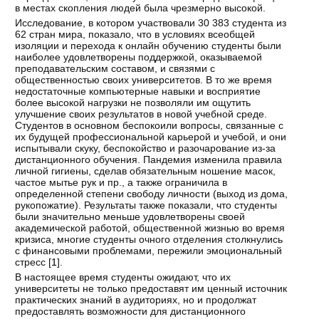
в местах скопления людей была чрезмерно высокой.
Исследование, в котором участвовали 30 383 студента из
62 стран мира, показало, что в условиях всеобщей
изоляции и перехода к онлайн обучению студенты были
наиболее удовлетворены поддержкой, оказываемой
преподавательским составом, и связями с
общественностью своих университетов. В то же время
недостаточные компьютерные навыки и восприятие
более высокой нагрузки не позволяли им ощутить
улучшение своих результатов в новой учебной среде.
Студентов в основном беспокоили вопросы, связанные с
их будущей профессиональной карьерой и учебой, и они
испытывали скуку, беспокойство и разочарование из-за
дистанционного обучения. Пандемия изменила правила
личной гигиены, сделав обязательным ношение масок,
частое мытье рук и пр., а также ограничила в
определенной степени свободу личности (выход из дома,
рукопожатие). Результаты также показали, что студенты
были значительно меньше удовлетворены своей
академической работой, общественной жизнью во время
кризиса, многие студенты очного отделения столкнулись
с финансовыми проблемами, пережили эмоциональный
стресс [
1
].
В настоящее время студенты ожидают, что их
университеты не только предоставят им ценный источник
практических знаний в аудиториях, но и продолжат
предоставлять возможности для дистанционного