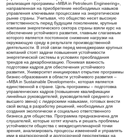
реализация программы «MBA in Petroleum Engineering»,
направленная на приобретение необходимых навыков
управления ключевыми процессами на энергетическом
рынке страны. Учитывая, что общество несет высокую
ответственность перед будущим поколением, крупные
компании энергетического сектора страны взяли курс на
обеспечение устойчивого развития, главным слагаемым
которого является постоянное снижение нагрузки на
окружающую среду в результате производственной
деятельности. В этой связи перед менеджерами крупных
компаний стоят задачи повышения устойчивости
энергетической системы в условиях преобладания
трендов на декарбонизацию. Понимая важность
подготовки кадров для обеспечения устойчивого
развития, Университет инициировал открытие программы
бизнес-образования в области устойчивого развития –
«MBA in Sustainable Development», которая является
единственной в стране. Цель программы – подготовка
управленческих кадров (повышение квалификации
линейных руководителей, руководителей среднего и
высшего звена) с лидерскими навыками, готовых внести
свой вклад в разработку решений, необходимых для
создания экологически и социально ответственного
бизнеса для общества. Программа предназначена для
слушателей, которые хотят изучать и решать проблемы
устойчивости общества с междисциплинарной точки
зрения, анализировать процессы изменений и управлять
ими в краткосрочной и долгосрочной перспективах на