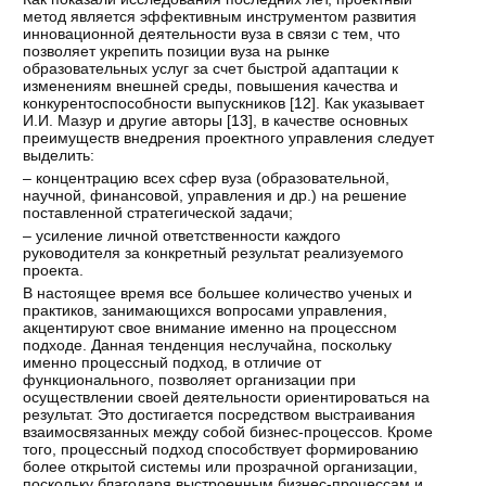
метод является эффективным инструментом развития
инновационной деятельности вуза в связи с тем, что
позволяет укрепить позиции вуза на рынке
образовательных услуг за счет быстрой адаптации к
изменениям внешней среды, повышения качества и
конкурентоспособности выпускников [
12
]. Как указывает
И.И. Мазур и другие авторы [
13
], в качестве основных
преимуществ внедрения проектного управления следует
выделить:
– концентрацию всех сфер вуза (образовательной,
научной, финансовой, управления и др.) на решение
поставленной стратегической задачи;
– усиление личной ответственности каждого
руководителя за конкретный результат реализуемого
проекта.
В настоящее время все большее количество ученых и
практиков, занимающихся вопросами управления,
акцентируют свое внимание именно на процессном
подходе. Данная тенденция неслучайна, поскольку
именно процессный подход, в отличие от
функционального, позволяет организации при
осуществлении своей деятельности ориентироваться на
результат. Это достигается посредством выстраивания
взаимосвязанных между собой бизнес-процессов. Кроме
того, процессный подход способствует формированию
более открытой системы или прозрачной организации,
поскольку благодаря выстроенным бизнес-процессам и