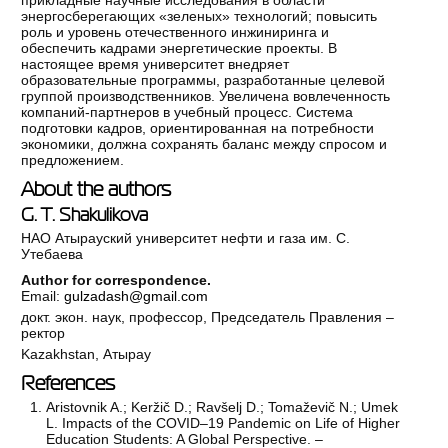
энергосберегающих «зеленых» технологий; повысить
роль и уровень отечественного инжиниринга и
обеспечить кадрами энергетические проекты. В
настоящее время университет внедряет
образовательные программы, разработанные целевой
группой производственников. Увеличена вовлеченность
компаний-партнеров в учебный процесс. Система
подготовки кадров, ориентированная на потребности
экономики, должна сохранять баланс между спросом и
предложением.
About the authors
G. T. Shakulikova
НАО Атырауский университет нефти и газа им. С.
Утебаева
Author for correspondence.
Email:
gulzadash@gmail.com
докт. экон. наук, профессор, Председатель Правления –
ректор
Kazakhstan, Атырау
References
Aristovnik A.; Keržič D.; Ravšelj D.; Tomaževič N.; Umek
L. Impacts of the COVID–19 Pandemic on Life of Higher
Education Students: A Global Perspective. –