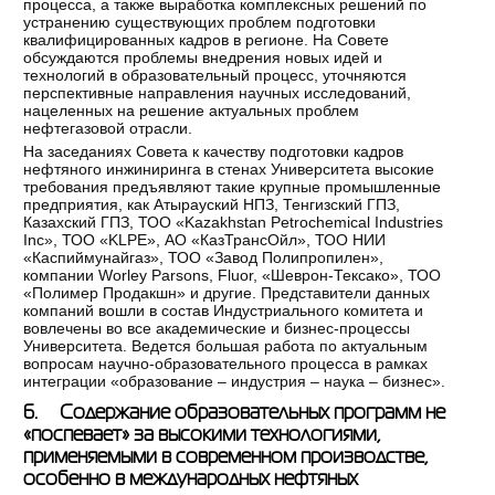
процесса, а также выработка комплексных решений по
устранению существующих проблем подготовки
квалифицированных кадров в регионе. На Совете
обсуждаются проблемы внедрения новых идей и
технологий в образовательный процесс, уточняются
перспективные направления научных исследований,
нацеленных на решение актуальных проблем
нефтегазовой отрасли.
На заседаниях Совета к качеству подготовки кадров
нефтяного инжиниринга в стенах Университета высокие
требования предъявляют такие крупные промышленные
предприятия, как Атырауский НПЗ, Тенгизский ГПЗ,
Казахский ГПЗ, ТОО «Kazakhstan Petrochemical Industries
Inc», ТОО «KLPE», АО «КазТрансОйл», ТОО НИИ
«Каспиймунайгаз», ТОО «Завод Полипропилен»,
компании Worley Parsons, Fluor, «Шеврон-Тексако», ТОО
«Полимер Продакшн» и другие. Представители данных
компаний вошли в состав Индустриального комитета и
вовлечены во все академические и бизнес-процессы
Университета. Ведется большая работа по актуальным
вопросам научно-образовательного процесса в рамках
интеграции «образование – индустрия – наука – бизнес».
6. Содержание образовательных программ не
«поспевает» за высокими технологиями,
применяемыми в современном производстве,
особенно в международных нефтяных