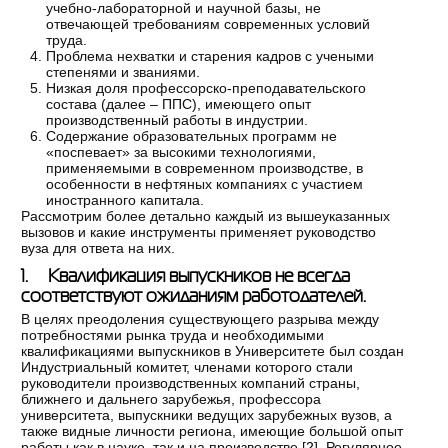
учебно-лабораторной и научной базы, не
отвечающей требованиям современных условий
труда.
Проблема нехватки и старения кадров с учеными
степенями и званиями.
Низкая доля профессорско-преподавательского
состава (далее – ППС), имеющего опыт
производственный работы в индустрии.
Содержание образовательных программ не
«поспевает» за высокими технологиями,
применяемыми в современном производстве, в
особенности в нефтяных компаниях с участием
иностранного капитала.
Рассмотрим более детально каждый из вышеуказанных
вызовов и какие инструменты применяет руководство
вуза для ответа на них.
1. Квалификация выпускников не всегда
соответствуют ожиданиям работодателей.
В целях преодоления существующего разрыва между
потребностями рынка труда и необходимыми
квалификациями выпускников в Университете был создан
Индустриальный комитет, членами которого стали
руководители производственных компаний страны,
ближнего и дальнего зарубежья, профессора
университета, выпускники ведущих зарубежных вузов, а
также видные личности региона, имеющие большой опыт
работы как в науке, так и на производстве [
2
]. Регулярное