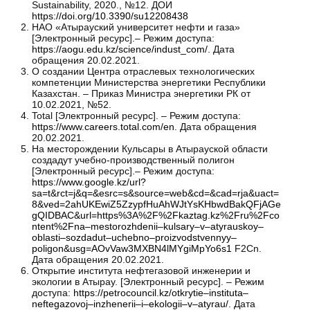
Sustainability, 2020., №12. ДОИ
https://doi.org/10.3390/su12208438
НАО «Атырауский университет нефти и газа»
[Электронный ресурс].– Режим доступа:
https://aogu.edu.kz/science/indust_com/
. Дата
обращения 20.02.2021.
О создании Центра отраслевых технологических
компетенции Министерства энергетики Республики
Казахстан. – Приказ Министра энергетики РК от
10.02.2021, №52.
Total [Электронный ресурс]. – Режим доступа:
https://www.careers.total.com/en
. Дата обращения
20.02.2021.
На месторождении Кульсары в Атырауской области
создадут учебно-производственный полигон
[Электронный ресурс].– Режим доступа:
https://www.google.kz/url?
sa=t&rct=j&q=&esrc=s&source=web&cd=&cad=rja&uact=
8&ved=2ahUKEwiZ5ZzypfHuAhWJtYsKHbwdBakQFjAGe
gQIDBAC&url=https%3A%2F%2Fkaztag.kz%2Fru%2Fco
ntent%2Fna–mestorozhdenii–kulsary–v–atyrauskoy–
oblasti–sozdadut–uchebno–proizvodstvennyy–
poligon&usg=AOvVaw3MXBN4lMYgiMpYo6s1
F2Cn.
Дата обращения 20.02.2021.
Открытие института нефтегазовой инженерии и
экологии в Атырау. [Электронный ресурс]. – Режим
доступа:
https://petrocouncil.kz/otkrytie–instituta–
neftegazovoj–inzhenerii–i–ekologii–v–atyrau/
. Дата