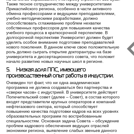
Также тесное сотрудничество между университетами
Прикаспийского региона, особенно в части активного
обмена профессорами и ведущими преподавателями,
учебно-методическими разработками, должно
способствовать сглаживанию проблем нехватки
собственных профессоров для повышения качества
учебного процесса в краткосрочной перспективе. В
долгосрочной перспективе Университет должен будет
уделять особое внимание подготовке преподавателей
нового поколения. В данном ключе свою положительную
роль должно сыграть открытие докторантуры на базе
университета и диссертационного совета, что положит
начало развитию новых научных школ в регионе.
5. Низкая доля ППС, имеющего
производственный опыт работы в индустрии.
Очевиден тот факт, что ни одна академическая
программа не должна создаваться без партнерства и
«сверки часов» с индустрией. В университете действует
Попечительский совет (далее – Совет), в состав которого
входят представители крупных операторов и компаний
нефтегазового сектора, который способствует
повышению качества подготовки кадров на всех уровнях
образовательных программ по востребованным
специальностям. Основная задача Совета – обсуждение
проблем кадрового обеспечения ведущих отраслей
экономики региона, выявление слабых звеньев данного