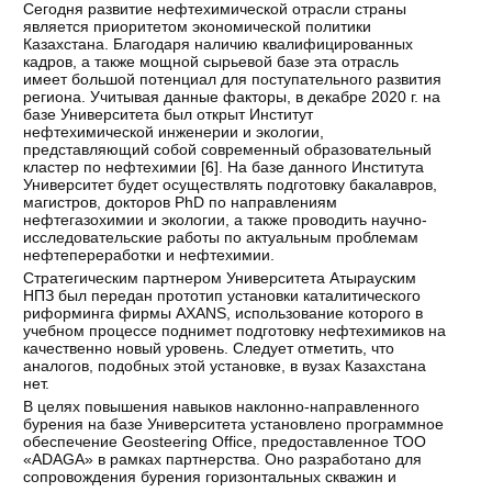
Сегодня развитие нефтехимической отрасли страны
является приоритетом экономической политики
Казахстана. Благодаря наличию квалифицированных
кадров, а также мощной сырьевой базе эта отрасль
имеет большой потенциал для поступательного развития
региона. Учитывая данные факторы, в декабре 2020 г. на
базе Университета был открыт Институт
нефтехимической инженерии и экологии,
представляющий собой современный образовательный
кластер по нефтехимии [
6
]. На базе данного Института
Университет будет осуществлять подготовку бакалавров,
магистров, доктoров PhD по направлениям
нефтегазохимии и экологии, а также проводить научно-
исследовательские работы по актуальным проблемам
нефтепереработки и нефтехимии.
Стратегическим партнером Университета Атырауским
НПЗ был передан прототип установки каталитического
риформинга фирмы AXANS, использование которого в
учебном процессе поднимет подготовку нефтехимиков на
качественно новый уровень. Следует отметить, что
аналогов, подобных этой установке, в вузах Казахстана
нет.
В целях повышения навыков наклонно-направленного
бурения на базе Университета установлено программное
обеспечение Geosteering Office, предоставленное ТОО
«ADAGA» в рамках партнерства. Оно разработано для
сопровождения бурения горизонтальных скважин и