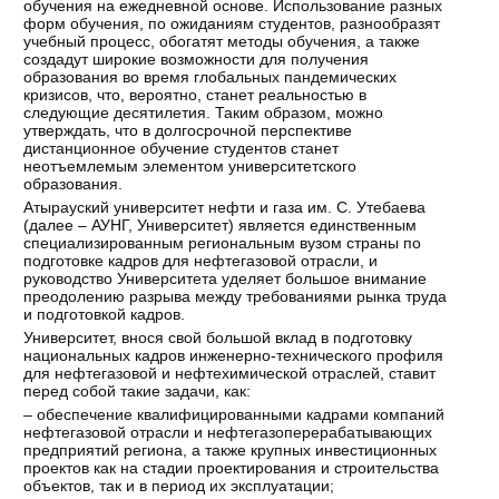
обучения на ежедневной основе. Использование разных
форм обучения, по ожиданиям студентов, разнообразят
учебный процесс, обогатят методы обучения, а также
создадут широкие возможности для получения
образования во время глобальных пандемических
кризисов, что, вероятно, станет реальностью в
следующие десятилетия. Таким образом, можно
утверждать, что в долгосрочной перспективе
дистанционное обучение студентов станет
неотъемлемым элементом университетского
образования.
Атырауский университет нефти и газа им. С. Утебаева
(далее – АУНГ, Университет) является единственным
специализированным региональным вузом страны по
подготовке кадров для нефтегазовой отрасли, и
руководство Университета уделяет большое внимание
преодолению разрыва между требованиями рынка труда
и подготовкой кадров.
Университет, внося свой большой вклад в подготовку
национальных кадров инженерно-технического профиля
для нефтегазовой и нефтехимической отраслей, ставит
перед собой такие задачи, как:
– обеспечение квалифицированными кадрами компаний
нефтегазовой отрасли и нефтегазоперерабатывающих
предприятий региона, а также крупных инвестиционных
проектов как на стадии проектирования и строительства
объектов, так и в период их эксплуатации;