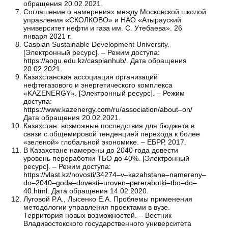
обращения 20.02.2021.
Соглашение о намерениях между Московской школой
управления «СКОЛКОВО» и НАО «Атырауский
университет нефти и газа им. С. Утебаева». 26
января 2021 г.
Caspian Sustainable Development University.
[Электронный ресурс]. – Режим доступа:
https://aogu.edu.kz/caspianhub/
. Дата обращения
20.02.2021.
Казахстанская ассоциация организаций
нефтегазового и энергетического комплекса
«KAZENERGY». [Электронный ресурс]. – Режим
доступа:
https://www.kazenergy.com/ru/association/about–on/
Дата обращения 20.02.2021.
Казахстан: возможные последствия для бюджета в
связи с общемировой тенденцией перехода к более
«зеленой» глобальной экономике. – ЕБРР, 2017.
В Казахстане намерены до 2040 года довести
уровень переработки ТБО до 40%. [Электронный
ресурс]. – Режим доступа:
https://vlast.kz/novosti/34274–v–kazahstane–namereny–
do–2040–goda–dovesti–uroven–pererabotki–tbo–do–
40.html
. Дата обращения 14.02.2020.
Луговой Р.А., Лысенко Е.А. Проблемы применения
методологии управления проектами в вузе.
Территория новых возможностей. – Вестник
Владивостокского государственного университета