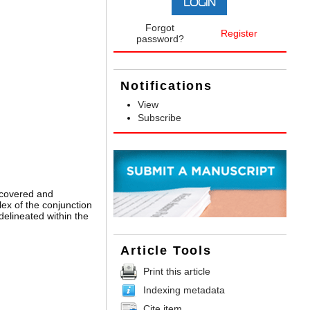
Forgot
Register
password?
Notifications
View
Subscribe
iscovered and
ex of the conjunction
elineated within the
Article Tools
Print this article
Indexing metadata
Cite item