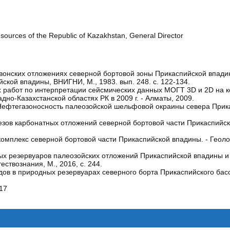
esources of the Republic of Kazakhstan, General Director
вонских отложениях северной бортовой зоны Прикаспийской впадин
кой впадины, ВНИГНИ, М., 1983. вып. 248. с. 122-134.
тах работ по интерпретации сейсмических данных МОГТ 3D и 2D на 
о-Казахстанской областях РК в 2009 г. - Алматы, 2009.
. Нефтегазоносность палеозойской шельфовой окраины севера Прик
зов карбонатных отложений северной бортовой части Прикаспийск
омплекс северной бортовой части Прикаспийской впадины. - Геолог
х резервуаров палеозойских отложений Прикаспийской впадины и 
ствознания, М., 2016, с. 244.
в в природных резервуарах северного борта Прикаспийского бассе
17