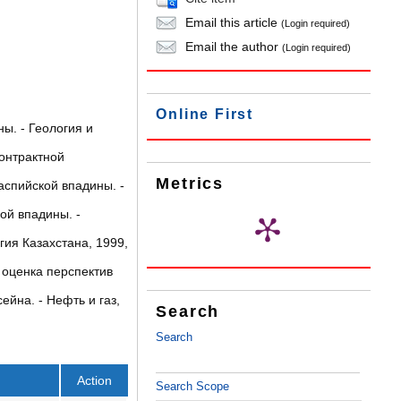
Email this article
(Login required)
Email the author
(Login required)
Online First
ы. - Геология и
контрактной
Metrics
аспийской впадины. -
ой впадины. -
ия Казахстана, 1999,
оценка перспектив
йна. - Нефть и газ,
Search
Search
Action
Search Scope