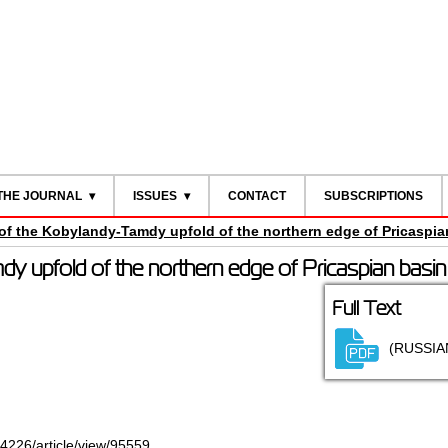
THE JOURNAL
ISSUES
CONTACT
SUBSCRIPTIONS
of the Kobylandy-Tamdy upfold of the northern edge of Pricaspia
y upfold of the northern edge of Pricaspian basin
Full Text
(RUSSIA
-4226/article/view/95559