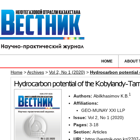
HOME
ABOUT 
Home
>
Archives
>
Vol 2, No 1 (2020)
>
Hydrocarbon potential 
Hydrocarbon potential of the Kobylandy-Tamd
1
Authors:
Abilkhasimov K.B.
Affiliations:
GEO-MUNAY XXI LLP
Issue:
Vol 2, No 1 (2020)
Pages:
3-18
Section:
Articles
URL:
https://vestnik-ngo.kz/2707