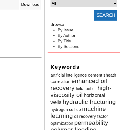
Download
Browse
By Issue
By Author
By Title
By Sections
Keywords
artificial intelligence
cement sheath
enhanced oil
correlation
recovery
high-
field
fuel oil
viscosity oil
horizontal
hydraulic fracturing
wells
machine
hydrogen sulfide
learning
oil recovery factor
permeability
optimization
polymer flooding