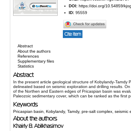
DOI:
https://doi.org/10.54859/kjo
ID:
95559
Cite item
Abstract
About the authors
References
Supplementary files
Statistics
Abstract
In the present article geological structure of Kobylandy-Tamdy 
delineated based on seismic exploration and drilling results. O
of the Northen and Eastern edges of Pricaspian basin was eval
Paleozoic sedimentary cover, which can be ranked as the first prio
Keywords
Pricaspian basin
,
Kobylandy
,
Tamdy
,
pre-salt complex
,
seismic 
About the authors
Khairly B. Abilkhasimov