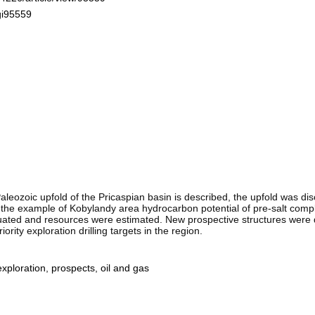
gi95559
Paleozoic upfold of the Pricaspian basin is described, the upfold was d
n the example of Kobylandy area hydrocarbon potential of pre-salt compl
uated and resources were estimated. New prospective structures were d
rity exploration drilling targets in the region.
exploration
,
prospects
,
oil and gas