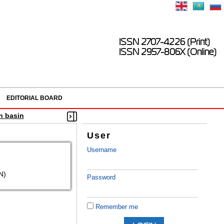
ISSN 2707-4226 (Print)
ISSN 2957-806X (Online)
EDITORIAL BOARD
n basin
User
Username
N)
Password
Remember me