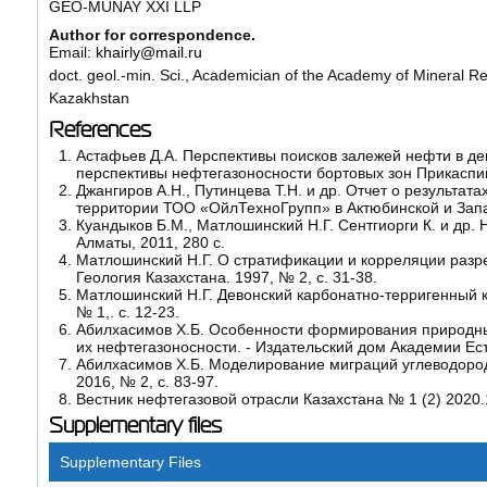
GEO-MUNAY XXI LLP
Author for correspondence.
Email:
khairly@mail.ru
doct. geol.-min. Sci., Academician of the Academy of Mineral R
Kazakhstan
References
Астафьев Д.А. Перспективы поисков залежей нефти в де
перспективы нефтегазоносности бортовых зон Прикаспийс
Джангиров А.Н., Путинцева Т.Н. и др. Отчет о результа
территории ТОО «ОйлТехноГрупп» в Актюбинской и Западн
Куандыков Б.М., Матлошинский Н.Г. Сентгиорги К. и др
Алматы, 2011, 280 с.
Матлошинский Н.Г. О стратификации и корреляции разре
Геология Казахстана. 1997, № 2, с. 31-38.
Матлошинский Н.Г. Девонский карбонатно-терригенный к
№ 1,. с. 12-23.
Абилхасимов Х.Б. Особенности формирования природны
их нефтегазоносности. - Издательский дом Академии Есте
Абилхасимов Х.Б. Моделирование миграций углеводородо
2016, № 2, с. 83-97.
Вестник нефтегазовой отрасли Казахстана № 1 (2) 2020.
Supplementary files
Supplementary Files