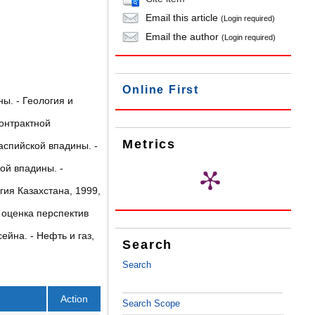
Email this article
(Login required)
Email the author
(Login required)
Online First
ы. - Геология и
контрактной
Metrics
аспийской впадины. -
ой впадины. -
ия Казахстана, 1999,
оценка перспектив
йна. - Нефть и газ,
Search
Search
Action
Search Scope