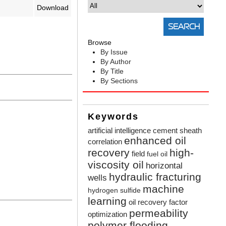
Download
Browse
By Issue
By Author
By Title
By Sections
Keywords
artificial intelligence
cement sheath
enhanced oil
correlation
recovery
high-
field
fuel oil
viscosity oil
horizontal
hydraulic fracturing
wells
machine
hydrogen sulfide
learning
oil recovery factor
permeability
optimization
polymer flooding