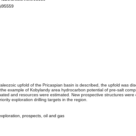
gi95559
Paleozoic upfold of the Pricaspian basin is described, the upfold was d
n the example of Kobylandy area hydrocarbon potential of pre-salt compl
uated and resources were estimated. New prospective structures were d
rity exploration drilling targets in the region.
exploration
,
prospects
,
oil and gas