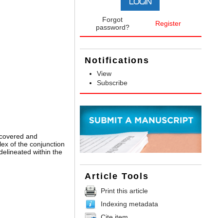
Forgot
Register
password?
Notifications
View
Subscribe
iscovered and
ex of the conjunction
elineated within the
Article Tools
Print this article
Indexing metadata
Cite item