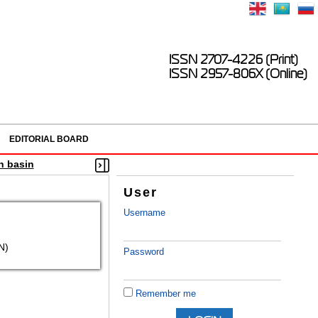
ISSN 2707-4226 (Print)
ISSN 2957-806X (Online)
EDITORIAL BOARD
n basin
User
Username
N)
Password
Remember me