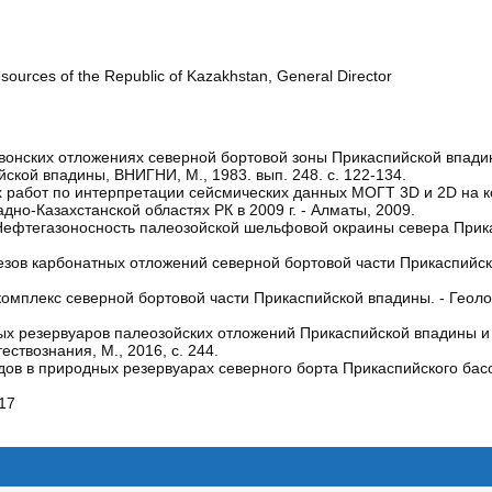
esources of the Republic of Kazakhstan, General Director
вонских отложениях северной бортовой зоны Прикаспийской впадин
кой впадины, ВНИГНИ, М., 1983. вып. 248. с. 122-134.
тах работ по интерпретации сейсмических данных МОГТ 3D и 2D на 
о-Казахстанской областях РК в 2009 г. - Алматы, 2009.
. Нефтегазоносность палеозойской шельфовой окраины севера Прик
зов карбонатных отложений северной бортовой части Прикаспийск
омплекс северной бортовой части Прикаспийской впадины. - Геолог
х резервуаров палеозойских отложений Прикаспийской впадины и 
ствознания, М., 2016, с. 244.
в в природных резервуарах северного борта Прикаспийского бассе
17