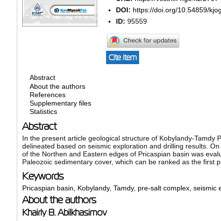
DOI:
https://doi.org/10.54859/kjo
ID:
95559
Cite item
Abstract
About the authors
References
Supplementary files
Statistics
Abstract
In the present article geological structure of Kobylandy-Tamdy 
delineated based on seismic exploration and drilling results. O
of the Northen and Eastern edges of Pricaspian basin was eval
Paleozoic sedimentary cover, which can be ranked as the first prio
Keywords
Pricaspian basin
,
Kobylandy
,
Tamdy
,
pre-salt complex
,
seismic 
About the authors
Khairly B. Abilkhasimov