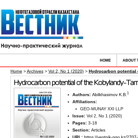
HOME
ABOUT 
Home
>
Archives
>
Vol 2, No 1 (2020)
>
Hydrocarbon potential 
Hydrocarbon potential of the Kobylandy-Tamd
1
Authors:
Abilkhasimov K.B.
Affiliations:
GEO-MUNAY XXI LLP
Issue:
Vol 2, No 1 (2020)
Pages:
3-18
Section:
Articles
URL:
https://vestnik-ngo.kz/2707