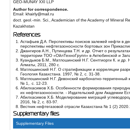
GEO-MUNAY XXI LLP
Author for correspondence.
Email:
khairly@mail.ru
doct. geol.-min. Sci., Academician of the Academy of Mineral R
Kazakhstan
References
Астафьев Д.А. Перспективы поисков залежей нефти в де
перспективы нефтегазоносности бортовых зон Прикаспийс
Джангиров А.Н., Путинцева Т.Н. и др. Отчет о результа
территории ТОО «ОйлТехноГрупп» в Актюбинской и Западн
Куандыков Б.М., Матлошинский Н.Г. Сентгиорги К. и др
Алматы, 2011, 280 с.
Матлошинский Н.Г. О стратификации и корреляции разре
Геология Казахстана. 1997, № 2, с. 31-38.
Матлошинский Н.Г. Девонский карбонатно-терригенный к
№ 1,. с. 12-23.
Абилхасимов Х.Б. Особенности формирования природны
их нефтегазоносности. - Издательский дом Академии Есте
Абилхасимов Х.Б. Моделирование миграций углеводородо
2016, № 2, с. 83-97.
Вестник нефтегазовой отрасли Казахстана № 1 (2) 2020.
Supplementary files
Supplementary Files