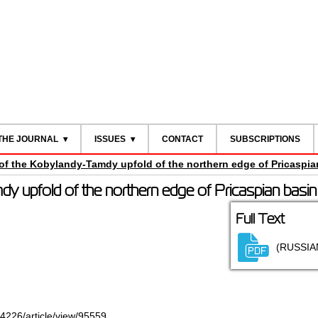
THE JOURNAL
ISSUES
CONTACT
SUBSCRIPTIONS
of the Kobylandy-Tamdy upfold of the northern edge of Pricaspia
y upfold of the northern edge of Pricaspian basin
Full Text
(RUSSIA
-4226/article/view/95559