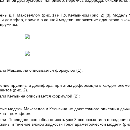
ко типов деструкторов, например, перекись водорода, окислители,
 Д.Т. Максвеллом (рис. 1) и Т.У. Кельвином (рис. 2) [
8
]. Модель
 и демпфер, причем в данной модели напряжение одинаково в каж
пружины.
ли Максвелла описывается формулой (1):
нение пружины и демпфера, при этом деформации в каждом элеме
нтов (рис. 2).
ли Кельвина описывается формулой (2):
тые модели Максвелла и Кельвина не дают точного описания дви
ина - демпфер».
ели. Последняя способна описать уже 3 основных типа поведения 
жины и течение вязкой жидкости трехпараметрической модели (рис.