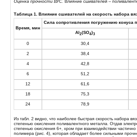
Оценка прочности ВУС.
Влияние сшивателей – поливалентны
Таблица 1. Влияние сшивателей на скорость набора вя
Сила сопротивления погружению конуса 
Время, мин
Al
(SO
)
2
4
3
0
30,4
2
38,4
4
42,8
6
51,2
12
61,6
18
75,3
24
78,9
Из табл. 2 видно, что наиболее быстрая скорость набора вя
степенью окисления поливалентного металла. Отдав электр
степенью окисления 6+, хром при взаимодействии частичн
полимера (рис. 4), которая обладает более сильными прочн