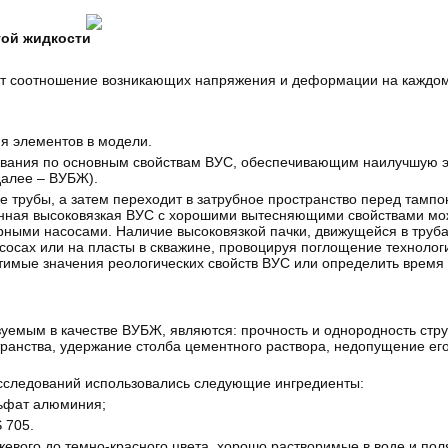
гой жидкости
т соотношение возникающих напряжения и деформации на каждом 
я элементов в модели.
бования по основным свойствам ВУС, обеспечивающим наилучшую 
далее – ВУБЖ).
ые трубы, а затем переходит в затрубное пространство перед там
енная высоковязкая ВУС с хорошими вытесняющими свойствами мо
ными насосами. Наличие высоковязкой пачки, движущейся в труба
сосах или на пласты в скважине, провоцируя поглощение технолог
стимые значения реологических свойств ВУС или определить время
емым в качестве ВУБЖ, являются: прочность и однородность стр
транства, удержание столба цементного раствора, недопущение его
сследований использовались следующие ингредиенты:
льфат алюминия;
S 705.
жевого до темно-красного цвета, хорошо растворимые в воде и пол