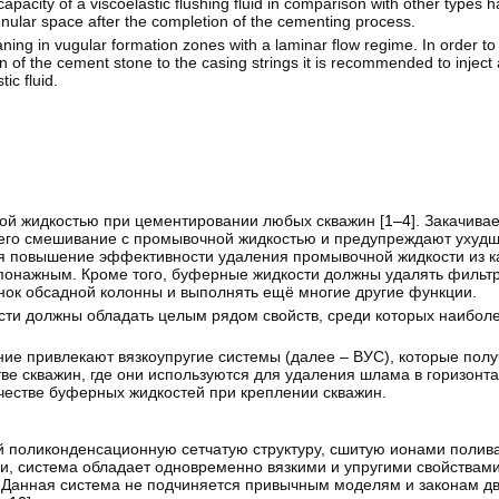
apacity of a viscoelastic flushing fluid in comparison with other types 
annular space after the completion of the cementing process.
aning in vugular formation zones with a laminar flow regime. In order t
 of the cement stone to the casing strings it is recommended to inject a
ic fluid.
ой жидкостью при цементировании любых скважин [
1–4
]. Закачив
его смешивание с промывочной жидкостью и предупреждают ухуд
 повышение эффективности удаления промывочной жидкости из кав
онажным. Кроме того, буферные жидкости должны удалять фильтр
енок обсадной колонны и выполнять ещё многие другие функции.
сти должны обладать целым рядом свойств, среди которых наибол
ие привлекают вязкоупругие системы (далее – ВУС), которые пол
стве скважин, где они используются для удаления шлама в горизонт
естве буферных жидкостей при креплении скважин.
ой поликонденсационную сетчатую структуру, сшитую ионами полив
ми, система обладает одновременно вязкими и упругими свойствам
Данная система не подчиняется привычным моделям и законам дв