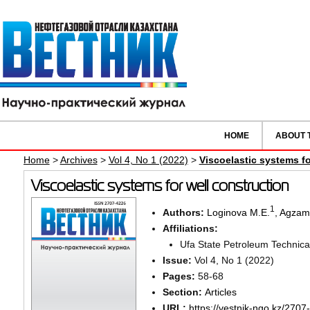
HOME
ABOUT 
Home
>
Archives
>
Vol 4, No 1 (2022)
>
Viscoelastic systems fo
Viscoelastic systems for well construction
1
Authors:
Loginova M.E.
,
Agzamo
Affiliations:
Ufa State Petroleum Technical
Issue:
Vol 4, No 1 (2022)
Pages:
58-68
Section:
Articles
URL:
https://vestnik-ngo.kz/2707