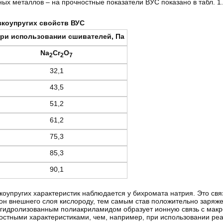
х металлов – на прочностные показатели ВУС показано в табл. 1.
зкоупругих свойств ВУС
при использовании сшивателей, Па
Na
Cr
O
2
2
7
32,1
43,5
51,2
61,2
75,3
85,3
90,1
зкоупругих характеристик наблюдается у бихромата натрия. Это св
он внешнего слоя кислороду, тем самым став положительно заряж
о гидролизованным полиакриламидом образует ионную связь с мак
остными характеристиками, чем, например, при использовании реа