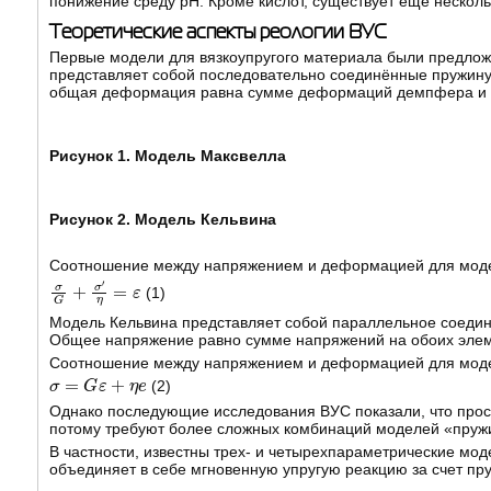
понижение среду рН. Кроме кислот, существует еще несколь
Теоретические аспекты реологии ВУС
Первые модели для вязкоупругого материала были предложены
представляет собой последовательно соединённые пружину
общая деформация равна сумме деформаций демпфера и 
Рисунок 1. Модель Максвелла
Рисунок 2. Модель Кельвина
Соотношение между напряжением и деформацией для моде
σ
G
+
σ
'
η
=
ε
(1)
Модель Кельвина представляет собой параллельное соеди
Общее напряжение равно сумме напряжений на обоих элеме
Соотношение между напряжением и деформацией для моде
σ
=
G
ε
+
η
e
(2)
Однако последующие исследования ВУС показали, что прос
потому требуют более сложных комбинаций моделей «пруж
В частности, известны трех- и четырехпараметрические мод
объединяет в себе мгновенную упругую реакцию за счет пру