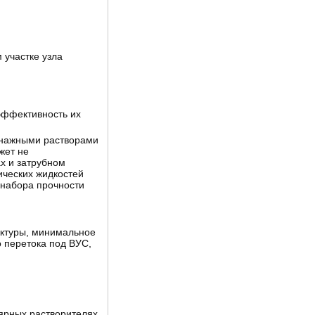
участке узла
эффективность их
понажными растворами
жет не
х и затрубном
ических жидкостей
 набора прочности
уктуры, минимальное
 перетока под ВУС,
ярных растворителях.