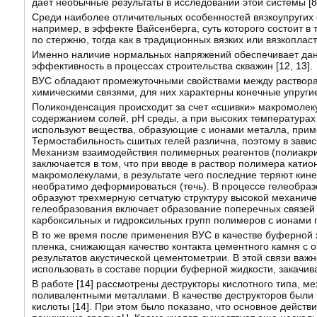
дает необычные результаты в исследовании этой системы [
8
Среди наиболее отличительных особенностей вязкоупругих 
например, в эффекте Вайсенберга, суть которого состоит в
по стержню, тогда как в традиционных вязких или вязкоплас
Именно наличие нормальных напряжений обеспечивает дан
эффективность в процессах строительства скважин [
12
,
13
].
ВУС обладают промежуточными свойствами между раствора
химическими связями, для них характерны конечные упруг
Поликонденсация происходит за счет «сшивки» макромолек
содержанием солей, pH среды, а при высоких температурах
используют вещества, образующие с ионами металла, прим
Термостабильность сшитых гелей различна, поэтому в зави
Механизм взаимодействия полимерных реагентов (полиакри
заключается в том, что при вводе в раствор полимера кат
макромолекулами, в результате чего последние теряют кин
необратимо деформироваться (течь). В процессе гелеобра
образуют трехмерную сетчатую структуру высокой механиче
гелеобразования включает образование поперечных связей
карбоксильных и гидроксильных групп полимеров с ионами 
В то же время после применения ВУС в качестве буферной 
пленка, снижающая качество контакта цементного камня с 
результатов акустической цементометрии. В этой связи важн
использовать в составе порции буферной жидкости, закачи
В работе [
14
] рассмотрены деструкторы кислотного типа, м
поливалентными металлами. В качестве деструкторов были
кислоты [
14
]. При этом было показано, что основное дейст