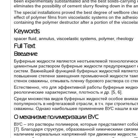
been experimentally substantiated and the best solids-carrying c
eliminates the possibility of cement slurry flowing down in the 
The special installations proved the best degree of wellbore cle
effect of polymer films from viscoelastic systems on the adhesion
containing the polymer destructor after a portion of the viscoelast
Keywords
spacer fluid
,
annulus
,
viscoelastic systems
,
polymer
,
rheology
Full Text
Введение
Буферные жидкости являются неотъемлемой технологическ
цементным раствором буферные жидкости предупреждают 
систем. Важнейшей функцией буферных жидкостей является
повышение степени замещения промывочной жидкости тамп
стенок скважины, отмывать пленку бурового раствора со ст
Естественно, что для эффективной работы буферные жидко
реологические характеристики, плотность и др. [
5
,
6
].
Среди множества видов буферных жидкостей особое вниман
популярность в нефтегазовой отрасли, в т.ч. при строитель
скважины. Однако наибольшее применение ВУС нашли в кач
О механизме полимеризации ВУС
ВУС – это растворы полимеров, которые представляет соб
[
7
]. Благодаря структуре, образованной химическими связя
наличием нормальных напряжений при движении жидкости. 