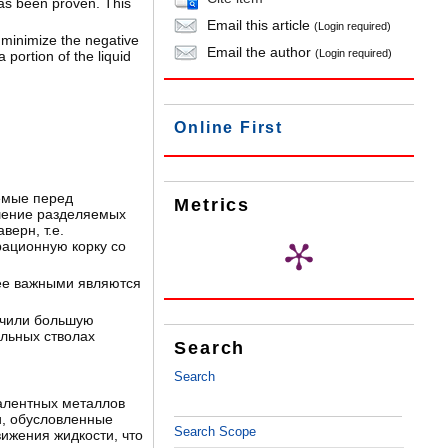
has been proven. This
Email this article
(Login required)
o minimize the negative
Email the author
(Login required)
 portion of the liquid
Online First
аемые перед
Metrics
шение разделяемых
ерн, т.е.
ационную корку со
ее важными являются
учили большую
альных стволах
Search
Search
алентных металлов
и, обусловленные
Search Scope
ижения жидкости, что