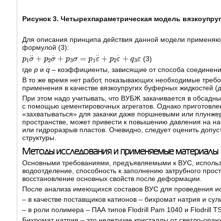
Рисунок 3. Четырехпараметрическая модель вязкоупру
Для описания принципа действия данной модели применяю
формулой (3):
p
1
σ
.
.
+
p
2
σ
.
+
p
3
σ
=
p
1
ε
.
.
+
p
2
ε
.
+
q
3
ε
(3)
где
p
и
q
– коэффициенты, зависящие от способа соединени
В то же время нет работ, показывающих необходимые тре
применения в качестве вязкоупругих буферных жидкостей (
При этом надо учитывать, что ВУБЖ закачивается в обсадн
с помощью цементировочных агрегатов. Однако приготовл
«захватываться» для закачки даже поршневыми или плунжер
пространстве, может привести к повышению давления на на
или гидроразрыв пластов. Очевидно, следует оценить допу
структуры.
Методы исследования и применяемые материалы
Основными требованиями, предъявляемыми к ВУС, использу
водоотделение, способность к заполнению затрубного прос
восстановление основных свойств после деформации.
После анализа имеющихся составов ВУС для проведения и
– в качестве поставщиков катионов – бихромат натрия и су
– в роли полимера – ПАА типов Flodrill Pam 1040 и Flodrill T
Бихромат натрия – это нелетучие кристаллы от светло-оран