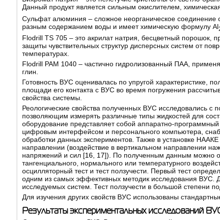
Данный продукт является сильным окислителем, химическа
Сульфат алюминия – сложное неорганическое соединение с
разным содержанием воды и имеет химическую формулу Al
Flodrill TS 705 – это акрилат натрия, бесцветный порошок,
защиты чувствительных структур дисперсных систем от пов
температурах.
Flodrill PAM 1040 – частично гидролизованный ПАА, применя
глин.
Готовность ВУС оценивалась по упругой характеристике, п
площади его контакта с ВУС во время погружения рассчитыв
свойства системы.
Реологические свойства полученных ВУС исследовались с п
позволяющим измерять различные типы жидкостей для соста
оборудование представляет собой аппаратно-программный к
цифровым интерфейсом и персонального компьютера, снаб
обработки данных экспериментов. Также в установке НААКЕ
направлении (воздействие в вертикальном направлении на
напряжений и сил [
16
,
17
]). По полученным данным можно о
тангенциального, нормального или температурного воздейст
осцилляторный тест и тест ползучести. Первый тест опреде
одним из самых эффективных методик исследования ВУС. Др
исследуемых систем. Тест ползучести в большой степени по
Для изучения других свойств ВУС использованы стандартны
Результаты экспериментальных исследований ВУ