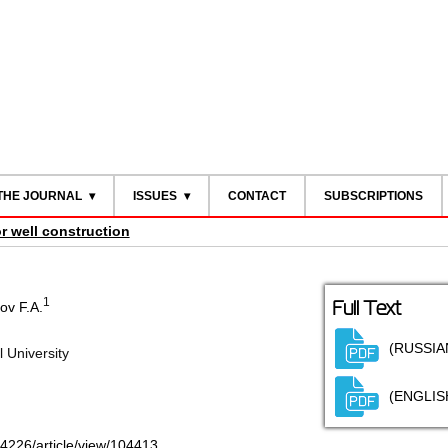
THE JOURNAL
ISSUES
CONTACT
SUBSCRIPTIONS
r well construction
1
Full Text
v F.A.
(RUSSIA
 University
(ENGLIS
-4226/article/view/104413