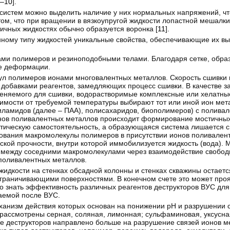
–10
].
систем можно выделить наличие у них нормальных напряжений, чт
 том, что при вращении в вязкоупругой жидкости лопастной мешалк
тичных жидкостях обычно образуется воронка [
11
].
ному типу жидкостей уникальные свойства, обеспечивающие их в
ми полимеров и резиноподобными телами. Благодаря сетке, обра
ие деформации.
ул полимеров ионами многовалентных металлов. Скорость сшивки 
 добавками реагентов, замедляющих процесс сшивки. В качестве 
еняемого для сшивки, водорастворимые комплексные или хелатны
симости от требуемой температуры выбирают тот или иной ион мета
ламидов (далее – ПАА), полисахаридов, биополимеров) с полива
ионов поливалентных металлов происходит формирование мостичны
етическую самостоятельность, а образующаяся система лишается 
зования макромолекулы полимеров в присутствии ионов поливален
ской прочности, внутри которой иммобилизуется жидкость (вода). 
 между соседними макромолекулами через взаимодействие свобод
поливалентных металлов.
жидкости на стенках обсадной колонны и стенках скважины остает
ограничивающими поверхностями. В конечном счете это может про
о знать эффективность различных реагентов деструкторов ВУС для 
ваемой после ВУС.
еханизм действия которых основан на понижении рН и разрушении 
 рассмотрены серная, соляная, лимонная; сульфаминовая, уксусн
вие деструкторов направлено больше на разрушение связей ионов м