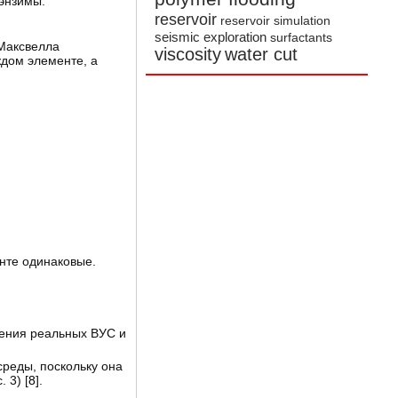
 энзимы.
reservoir
reservoir simulation
seismic exploration
surfactants
 Максвелла
viscosity
water cut
дом элементе, а
нте одинаковые.
жения реальных ВУС и
среды, поскольку она
 3) [
8
].