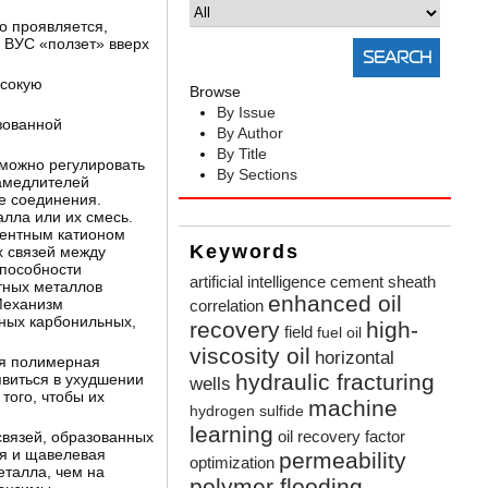
о проявляется,
и ВУС «ползет» вверх
ысокую
Browse
By Issue
зованной
By Author
By Title
можно регулировать
By Sections
замедлителей
е соединения.
лла или их смесь.
лентным катионом
Keywords
х связей между
способности
artificial intelligence
cement sheath
тных металлов
enhanced oil
Механизм
correlation
ных карбонильных,
recovery
high-
field
fuel oil
viscosity oil
horizontal
ся полимерная
hydraulic fracturing
явиться в ухудшении
wells
того, чтобы их
machine
hydrogen sulfide
learning
oil recovery factor
связей, образованных
ая и щавелевая
permeability
optimization
еталла, чем на
polymer flooding