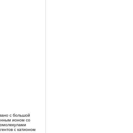
язано с большой
енным ионом со
ромолекулами
гентов с катионом