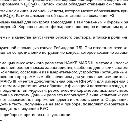
я формула Na
Cr
O
. Катион хрома обладает степенью окисления 
2
2
7
оли алюминия и серной кислоты, которое может образовывать кри
(SO
)
. Катион алюминия обладает степенью окисления +3.
2
4
3
 применяемый для контроля водоотдачи в тампонажных и буровых ра
реждений. Хорошо снижает фильтрацию растворов и применим при 
емый в качестве загустителя бурового раствора, а также в роли ин
олученной с помощью конуса Ребиндера [
15
]. При известном весе к
ается сопротивление погружению конуса, которое косвенно характ
омощью высокоточного реометра HAAKE MARS III методом «плоскос
вления реологических характеристик, особенно для вязких систем
омплекс, состоящий из измерительного устройства (ротационный 
женного программным обеспечением для управления измерительн
 МАRS III имеется дополнительная опция RheoWin для измерения 
жатием или растяжением образца, с фиксацией положения зонда, 
пределить тип жидкости, реологические характеристики, зависимос
вия на систему. Данный реометр использует 3 вида испытаний: сдви
ляет зависимость напряжения сдвига и скорость сдвига. Осцилляци
угие тесты, полученные на этом приборе, позволяют охарактеризо
дходит для изучения ВУС.
е приборы и оригинальные установки.
С