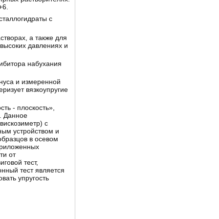
+6.
сталлогидраты с
створах, а также для
высоких давлениях и
гибитора набухания
онуса и измеренной
еризует вязкоупругие
ть - плоскость»,
. Данное
вискозиметр) с
ым устройством и
образцов в осевом
приложенных
ти от
говой тест,
онный тест является
вать упругость