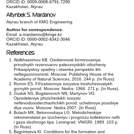
ORCID iD:
0009-0008-6791-7290
Kazakhstan, Atyrau
Altynbek S. Mardanov
Atyrau branch of KMG Engineering
Author for correspondence.
Email:
a.mardanov@kmge.kz
ORCID iD:
0000-0002-8342-3046
Kazakhstan, Atyrau
References
Abilkhassimov KB. Osobennosti formirovaniya
prirodnykh rezervuarov paleozoyskikh otlozheniy
Prikaspiyskoy vpadiny i otsenka perspektiv ikh
neftegazonosnosti. Moscow: Publishing House of the
Academy of Natural Sciences; 2016. 244 p. (In Russ).
Romm ES. Fil’tratsionnye svoystva treshchinovatykh
gornykh porod. Moscow: Nedra; 1966. 271 p. (In Russ).
Gudok NS, Bogdanovich NN, Martynov VG.
Opredeleniye phizicheskikh svoystv
neftevodosoderzhashchikh porod: uchebnoye posobiye
dlya vuzov. Moscow: Nedra 2007. (In Russ).
Bulach MK, Belonovskaya LG. Metodicheskiye
rekomendatsii po izucheniyu i prognozu kollektorov nefti
i gaza slozhnogo tipa. Leningrad: VNIGRI; 1989. 103 p.
(In Russ).
Bagrintseva KI. Conditions for the formation and