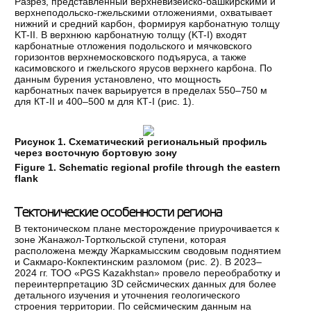
Разрез, представленный верхневизейско-башкирскими и
верхнеподольско-гжельскими отложениями, охватывает
нижний и средний карбон, формируя карбонатную толщу
KT-II. В верхнюю карбонатную толщу (KT-I) входят
карбонатные отложения подольского и мячковского
горизонтов верхнемосковского подъяруса, а также
касимовского и гжельского ярусов верхнего карбона. По
данным бурения установлено, что мощность
карбонатных пачек варьируется в пределах 550–750 м
для КТ-II и 400–500 м для КТ-I (рис. 1).
Рисунок 1. Схематический региональный профиль
через восточную бортовую зону
Figure 1. Schematic regional profile through the eastern
flank
Тектонические особенности региона
В тектоническом плане месторождение приурочивается к
зоне Жанажол-Торткольской ступени, которая
расположена между Жаркамысским сводовым поднятием
и Сакмаро-Кокпектинским разломом (рис. 2). В 2023–
2024 гг. ТОО «PGS Kazakhstan» провело переобработку и
переинтерпретацию 3D сейсмических данных для более
детального изучения и уточнения геологического
строения территории. По сейсмическим данным на