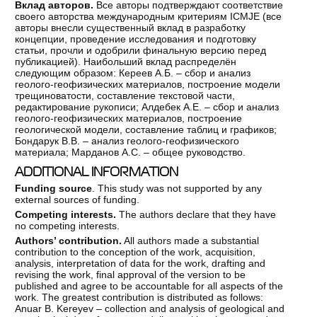
Вклад авторов.
Все авторы подтверждают соответствие
своего авторства международным критериям ICMJE (все
авторы внесли существенный вклад в разработку
концепции, проведение исследования и подготовку
статьи, прочли и одобрили финальную версию перед
публикацией). Наибольший вклад распределён
следующим образом: Кереев А.Б. – сбор и анализ
геолого-геофизических материалов, построение модели
трещиноватости, составление текстовой части,
редактирование рукописи; Алдебек А.Е. – сбор и анализ
геолого-геофизических материалов, построение
геологической модели, составление таблиц и графиков;
Бондарук В.В. – анализ геолого-геофизического
материала; Марданов А.С. – общее руководство.
ADDITIONAL INFORMATION
Funding source
. This study was not supported by any
external sources of funding.
Competing interests.
The authors declare that they have
no competing interests.
Authors’ contribution.
All authors made a substantial
contribution to the conception of the work, acquisition,
analysis, interpretation of data for the work, drafting and
revising the work, final approval of the version to be
published and agree to be accountable for all aspects of the
work. The greatest contribution is distributed as follows:
Anuar B. Kereyev – collection and analysis of geological and