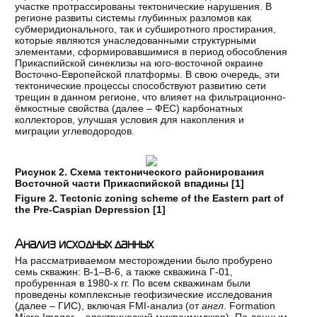
участке протрассированы тектонические нарушения. В
регионе развиты системы глубинных разломов как
субмеридионального, так и субширотного простирания,
которые являются унаследованными структурными
элементами, сформировавшимися в период обособления
Прикаспийской синеклизы на юго-восточной окраине
Восточно-Европейской платформы. В свою очередь, эти
тектонические процессы способствуют развитию сети
трещин в данном регионе, что влияет на фильтрационно-
ёмкостные свойства (далее – ФЕС) карбонатных
коллекторов, улучшая условия для накопления и
миграции углеводородов.
Рисунок 2. Схема тектонического районирования
Восточной части Прикаспийской впадины [
1
]
Figure 2. Tectonic zoning scheme of the Eastern part of
the Pre-Caspian Depression [
1
]
Анализ исходных данных
На рассматриваемом месторождении было пробурено
семь скважин: В-1–В-6, а также скважина Г-01,
пробуренная в 1980-х гг. По всем скважинам были
проведены комплексные геофизические исследования
(далее – ГИС), включая FMI-анализ (от
англ
. Formation
Micro Imager – электрический микроимиджер). По данным