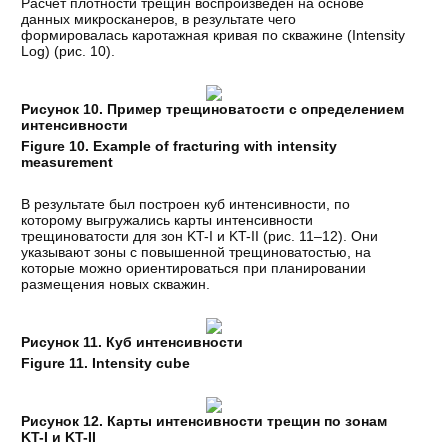
Расчет плотности трещин воспроизведен на основе
данных микросканеров, в результате чего
формировалась каротажная кривая по скважине (Intensity
Log) (рис. 10).
Рисунок 10. Пример трещиноватости с определением
интенсивности
Figure 10. Example of fracturing with intensity
measurement
В результате был построен куб интенсивности, по
которому выгружались карты интенсивности
трещиноватости для зон KT-I и KT-II (рис. 11–12). Они
указывают зоны с повышенной трещиноватостью, на
которые можно ориентироваться при планировании
размещения новых скважин.
Рисунок 11. Куб интенсивности
Figure 11. Intensity cube
Рисунок 12. Карты интенсивности трещин по зонам
KT-I и KT-II