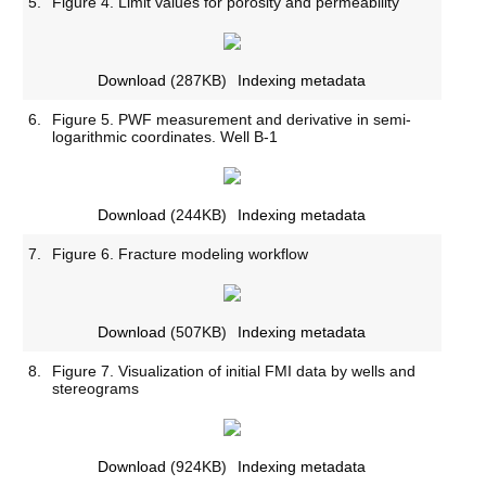
5.
Figure 4. Limit values for porosity and permeability
Download
(287KB)
Indexing metadata
6.
Figure 5. PWF measurement and derivative in semi-
logarithmic coordinates. Well B-1
Download
(244KB)
Indexing metadata
7.
Figure 6. Fracture modeling workflow
Download
(507KB)
Indexing metadata
8.
Figure 7. Visualization of initial FMI data by wells and
stereograms
Download
(924KB)
Indexing metadata