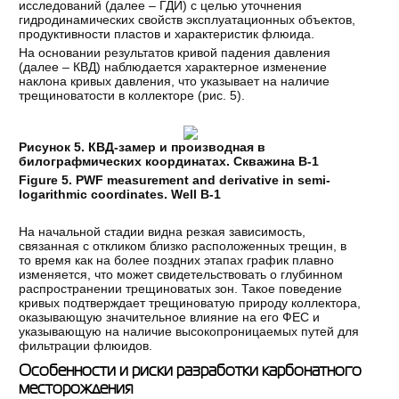
исследований (далее – ГДИ) с целью уточнения
гидродинамических свойств эксплуатационных объектов,
продуктивности пластов и характеристик флюида.
На основании результатов кривой падения давления
(далее – КВД) наблюдается характерное изменение
наклона кривых давления, что указывает на наличие
трещиноватости в коллекторе (рис. 5).
Рисунок 5. КВД-замер и производная в
билографмических координатах. Скважина В-1
Figure 5. PWF measurement and derivative in semi-
logarithmic coordinates. Well B-1
На начальной стадии видна резкая зависимость,
связанная с откликом близко расположенных трещин, в
то время как на более поздних этапах график плавно
изменяется, что может свидетельствовать о глубинном
распространении трещиноватых зон. Такое поведение
кривых подтверждает трещиноватую природу коллектора,
оказывающую значительное влияние на его ФЕС и
указывающую на наличие высокопроницаемых путей для
фильтрации флюидов.
Особенности и риски разработки карбонатного
месторождения