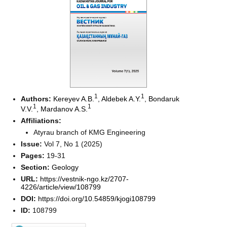
1
1
Authors:
Kereyev A.B.
,
Aldebek A.Y.
,
Bondaruk
1
1
V.V.
,
Mardanov A.S.
Affiliations:
Atyrau branch of KMG Engineering
Issue:
Vol 7, No 1 (2025)
Pages:
19-31
Section:
Geology
URL:
https://vestnik-ngo.kz/2707-
4226/article/view/108799
DOI:
https://doi.org/10.54859/kjogi108799
ID:
108799