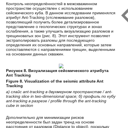
Контроль неопределённостей в межскважинном
пространстве осуществлен с использованием
сейсмического куба. В данном исследовании применялся
атрибут Ant-Tracking (отслеживание разломов),
позволяющий получить более детализированное
представление о геологических структурах и зонах
ослабления, а также улучшить визуализацию разломов и
трещиноватых зон (рис. 8). Этот инструмент позволяет
экстраполировать разломы для последующего
определения их основных направлений, которые затем
сопоставляются с направлениями трещин, выделенными
на основании данных скважин.
Рисунок 8. Визуализация сейсмического атрибута
Ant Tracking
Figure 8. Visualization of the seismic attribute Ant
Tracking
а
)
слайс
ant-tracking
в
двухмерном
пространстве
/ ant-
tracking slice in two-dimensional space;
б
)
профиль
по
кубу
ant-tracking
в
разрезе
/ profile through the ant-tracking
cube in section
Дополнительно для минимизации рисков
неопределенности был задан тренд на основе
расстояния от разломов (Distance to object), поскольку