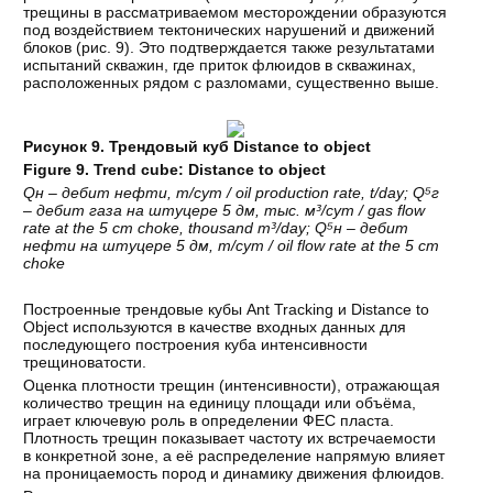
трещины в рассматриваемом месторождении образуются
под воздействием тектонических нарушений и движений
блоков (рис. 9). Это подтверждается также результатами
испытаний скважин, где приток флюидов в скважинах,
расположенных рядом с разломами, существенно выше.
Рисунок 9. Трендовый куб Distance to object
Figure 9. Trend cube: Distance to object
Q
н
–
дебит
нефти
,
т
/
сут
/ oil production rate, t/day; Q⁵
г
–
дебит
газа
на
штуцере
5
дм
,
тыс
.
м
³/
сут
/ gas flow
rate at the 5 cm choke, thousand m³/day; Q⁵
н
–
дебит
нефти
на
штуцере
5
дм
,
т
/
сут
/ oil flow rate at the 5 cm
choke
Построенные трендовые кубы Ant Tracking и Distance to
Object используются в качестве входных данных для
последующего построения куба интенсивности
трещиноватости.
Оценка плотности трещин (интенсивности), отражающая
количество трещин на единицу площади или объёма,
играет ключевую роль в определении ФЕС пласта.
Плотность трещин показывает частоту их встречаемости
в конкретной зоне, а её распределение напрямую влияет
на проницаемость пород и динамику движения флюидов.