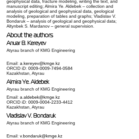
geophysical data, fracture modeling, writing the text, and
manuscript editing; Almira Ye. Aldebek – collection and
analysis of geological and geophysical data, geological
modeling, preparation of tables and graphs; Vladislav V.
Bondaruk – analysis of geological and geophysical data;
Altynbek S. Mardanov – general supervision.
About the authors
Anuar B. Kereyev
Atyrau branch of KMG Engineering
Email:
a.kereyev@kmge.kz
ORCID iD:
0009-0009-7494-0584
Kazakhstan, Atyrau
Almira Ye. Aldebek
Atyrau branch of KMG Engineering
Email:
a.aldebek@kmge.kz
ORCID iD:
0009-0004-2233-4412
Kazakhstan, Atyrau
Vladislav V. Bondaruk
Atyrau branch of KMG Engineering
Email:
v.bondaruk@kmge.kz