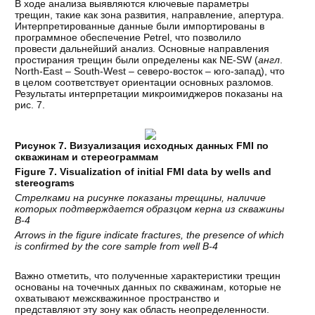
В ходе анализа выявляются ключевые параметры
трещин, такие как зона развития, направление, апертура.
Интерпретированные данные были импортированы в
программное обеспечение Petrel, что позволило
провести дальнейший анализ. Основные направления
простирания трещин были определены как NE-SW (
англ
.
North-East – South-West – северо-восток – юго-запад), что
в целом соответствует ориентации основных разломов.
Результаты интерпретации микроимиджеров показаны на
рис. 7.
Рисунок 7. Визуализация исходных данных FMI по
скважинам и стереограммам
Figure 7. Visualization of initial FMI data by wells and
stereograms
Стрелками на рисунке показаны трещины, наличие
которых подтверждается образцом керна из скважины
В-4
Arrows in the figure indicate fractures, the presence of which
is confirmed by the core sample from well B-4
Важно отметить, что полученные характеристики трещин
основаны на точечных данных по скважинам, которые не
охватывают межскважинное пространство и
представляют эту зону как область неопределенности.