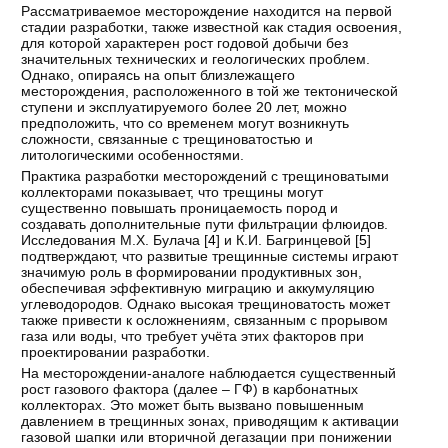
Рассматриваемое месторождение находится на первой
стадии разработки, также известной как стадия освоения,
для которой характерен рост годовой добычи без
значительных технических и геологических проблем.
Однако, опираясь на опыт близлежащего
месторождения, расположенного в той же тектонической
ступени и эксплуатируемого более 20 лет, можно
предположить, что со временем могут возникнуть
сложности, связанные с трещиноватостью и
литологическими особенностями.
Практика разработки месторождений с трещиноватыми
коллекторами показывает, что трещины могут
существенно повышать проницаемость пород и
создавать дополнительные пути фильтрации флюидов.
Исследования М.Х. Булача [
4
] и К.И. Багринцевой [
5
]
подтверждают, что развитые трещинные системы играют
значимую роль в формировании продуктивных зон,
обеспечивая эффективную миграцию и аккумуляцию
углеводородов. Однако высокая трещиноватость может
также привести к осложнениям, связанным с прорывом
газа или воды, что требует учёта этих факторов при
проектировании разработки.
На месторождении-аналоге наблюдается существенный
рост газового фактора (далее – ГФ) в карбонатных
коллекторах. Это может быть вызвано повышенным
давлением в трещинных зонах, приводящим к активации
газовой шапки или вторичной дегазации при понижении