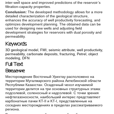
inter-well space and improved predictions of the reservoir’s
filtration-capacity properties.
Conclusion:
The developed methodology allows for a more
detailed characterization of the geological structure,
enhances the accuracy of well productivity forecasting, and
optimizes development planning. The obtained data can be
used for designing new wells and adjusting field
development strategies for reservoirs with dual porosity and
permeability.
Keywords
3D geological model
,
FMI
,
seismic attribute
,
well productivity
,
permeability
,
carbonate deposits
,
fracturing
,
Petrel
,
object
modeling
,
DFN
Full Text
Введение
Месторождение Восточный Урихтау расположено на
территории Мугалжарского района Актюбинской области
Республики Казахстан. Осадочный чехол изучаемой
территории делится на три основных структурных этажа:
подсолевой, соленосный и надсолевой. С точки зрения
нефтегазоносности, наибольший интерес представляют
карбонатные пачки KT-II и KT-I, представленные на
соседних месторождениях в пределах рассматриваемого
региона.