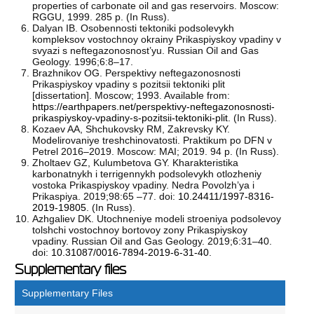
properties of carbonate oil and gas reservoirs. Moscow:
RGGU, 1999. 285 p. (In Russ).
Dalyan IB. Osobennosti tektoniki podsolevykh
kompleksov vostochnoy okrainy Prikaspiyskoy vpadiny v
svyazi s neftegazonosnost’yu. Russian Oil and Gas
Geology. 1996;6:8–17.
Brazhnikov OG. Perspektivy neftegazonosnosti
Prikaspiyskoy vpadiny s pozitsii tektoniki plit
[dissertation]. Moscow; 1993. Available from:
https://earthpapers.net/perspektivy-neftegazonosnosti-
prikaspiyskoy-vpadiny-s-pozitsii-tektoniki-plit
. (In Russ).
Kozaev AA, Shchukovsky RM, Zakrevsky KY.
Modelirovaniye treshchinovatosti. Praktikum po DFN v
Petrel 2016–2019. Moscow: MAI; 2019. 94 p. (In Russ).
Zholtaev GZ, Kulumbetova GY. Kharakteristika
karbonatnykh i terrigennykh podsolevykh otlozheniy
vostoka Prikaspiyskoy vpadiny. Nedra Povolzh’ya i
Prikaspiya. 2019;98:65 –77. doi:
10.24411/1997-8316-
2019-19805
. (In Russ).
Azhgaliev DK. Utochneniye modeli stroeniya podsolevoy
tolshchi vostochnoy bortovoy zony Prikaspiyskoy
vpadiny. Russian Oil and Gas Geology. 2019;6:31–40.
doi:
10.31087/0016-7894-2019-6-31-40
.
Supplementary files
Supplementary Files