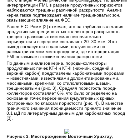
интерпретации FMI, в разрезе продуктивных горизонтов
наблюдаются трещины различной раскрытости. Анализ
керна также подтверждает наличие трещиноватых зон,
оказывающих влияние на ФЕС.
Ранее Е.С. Ромм [
2
] отмечал, что на глубинах залегания
продуктивных трещиноватых коллекторов раскрытость
трещин в различных системах незначительно
варьируется и в среднем составляет 20–30 мкм. Этот
вывод согласуется с данными, полученными на
рассматриваемом месторождении, где интерпретация
FMI показывает схожие значения раскрытости.
По данным анализов керна, породы-коллекторы
продуктивных пачек КТ-I и КТ-II (нижний, средний и
верхний карбон) представлены карбонатными породами
– известняками, известняками доломитизированными,
массивными, крепкими, со стилолитовыми швами,
трещиноватыми (рис. 3). Средняя пористость пород-
коллекторов составляет 6%, что было определено на
основании точек пересечения кумулятивных кривых,
построенных по классам пористости (рис. 4). В качестве
граничного значения проницаемости принято значение
0,1 мД по литературным данным для карбонатных пород
[
3
].
Рисунок 3. Месторождение Восточный Урихтау,