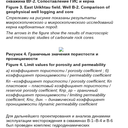
скважина ВУ-2. Сопоставление ГИС и керна
Figure 3.
East Urikhtau field. Well B-2. Comparison of
geophysical well logging and core
Стрелками на рисунке показаны результаты
макроскопического и микроскопического исследований
керна карбонатных пород.
The arrows in the figure show the results of macroscopic
and microscopic studies of carbonate rock cores.
Рисунок 4. Граничные значения пористости и
проницаемости
Figure 4. Limit values for porosity and permeability
а
)
коэффициент
пористости
/ porosity coefficient ;
б
)
коэффициент
проницаемости
/ permeability coefficient
Кп
–
коэффициент
пористости
/ porosity coefficient;
Кп
пластовое
–
пластовый
коэффициент
пористости
/
reservoir porosity coefficient;
Кпр
_
гр
–
граничный
коэффициент
проницаемости
/ limiting permeability
coefficient;
Кпи
_
дин
. –
динамический
коэффициент
проницаемости
/dynamic permeability coefficient
Для дальнейшего проектирования и анализа динамики
эксплуатации месторождения в скважинах В-1–В-4 и В-6
был проведен комплекс гидродинамических