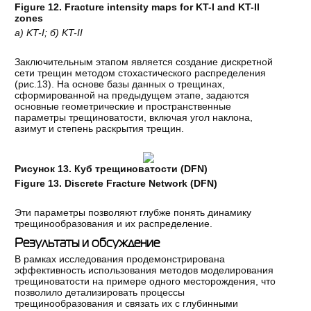
Figure 12. Fracture intensity maps for KT-I and KT-II
zones
а) KT-I; б) KT-II
Заключительным этапом является создание дискретной
сети трещин методом стохастического распределения
(рис.13). На основе базы данных о трещинах,
сформированной на предыдущем этапе, задаются
основные геометрические и пространственные
параметры трещиноватости, включая угол наклона,
азимут и степень раскрытия трещин.
Рисунок 13. Куб трещиноватости (DFN)
Figure 13. Discrete Fracture Network (DFN)
Эти параметры позволяют глубже понять динамику
трещинообразования и их распределение.
Результаты и обсуждение
В рамках исследования продемонстрирована
эффективность использования методов моделирования
трещиноватости на примере одного месторождения, что
позволило детализировать процессы
трещинообразования и связать их с
глубинными