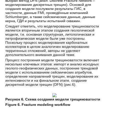
выбран метод DFN (
англ.
Discrete Fracture Network –
моделирование дискретных трещин). Основой для
создания модели послужили результаты ГИС, в
частности, данные FMI, проведённые компанией
Schlumberger, а также сейсмические данные, данные
керна, ГДИ и результаты испытаний скважин.
Следует отметить, что моделирование трещиноватости
является вторичным этапом создания геологической
модели, т.е. основная структурная, литологическая и
петрофизическая модели были уже построены.
Поскольку процесс моделирования карбонатных
коллекторов в целом аналогичен моделированию
терригенных отложений, авторы не уделяют
дополнительного внимания данной теме.
Процесс построения модели трещиноватости включает
несколько ключевых этапов: импорт и анализ исходных
геолого-геофизических данных, построение трендовой
модели с использованием сейсмических атрибутов,
определение направлений трещин, моделирование их
интенсивности и на финальном этапе, создание
дискретной модели трещин (DFN) (рис.6).
Рисунок 6. Схема создания модели трещиноватости
Figure 6. Fracture modeling workflow