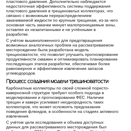
пластового давления. Дополнительно наблюдается
недостаточная эффективность системы поддержания
пластового давления в трещиноватых коллекторах, что
связано с возможным перераспределением
закачиваемой жидкости по крупным трещинам, из-за чего
основная часть закачки минует малопроницаемые зоны,
оставляя их незапитанными и не учтёнными в
разработке.
С учётом вышеизложенного для предотвращения
возможных аналогичных проблем на рассматриваемом
месторождении была разработана модель
трещиноватости, что позволит улучшить прогнозирование
продуктивности скважин и оптимизировать планирование
последующих этапов разработки, обеспечивая более
равномерное и эффективное извлечение запасов
углеводородов.
Процесс создания модели трещиноватости
Карбонатные коллекторы по своей сложной пористо-
кавернозной структуре требуют особого подхода в
моделировании и прогнозировании ФЕС. Наличие
трещин и каверн усиливает неоднородность таких
коллекторов, что может осложнять предсказание
поведения флюидов, в особенности на стадиях активного
извлечения.
С учётом цели исследования и объема доступных
данных для рассматриваемого месторождения был