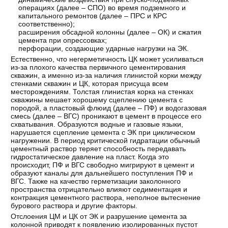
операциях (далее – СПО) во время подземного и
капитального ремонтов (далее – ПРС и КРС
соответственно);
расширения обсадной колонны (далее – ОК) и сжатия
цемента при опрессовках;
перфорации, создающие ударные нагрузки на ЭК.
Естественно, что негерметичность ЦК может усиливаться
из-за плохого качества первичного цементирования
скважин, а именно из-за наличия глинистой корки между
стенками скважин и ЦК, которая присуща всем
месторождениям. Толстая глинистая корка на стенках
скважины мешает хорошему сцеплению цемента с
породой, а пластовый флюид (далее – ПФ) и водогазовая
смесь (далее – ВГС) проникают в цемент в процессе его
схватывания. Образуются водные и газовые языки,
нарушается сцепление цемента с ЭК при циклическом
нагружении. В период критической гидратации обычный
цементный раствор теряет способность передавать
гидростатическое давление на пласт. Когда это
происходит, ПФ и ВГС свободно мигрируют в цемент и
образуют каналы для дальнейшего поступления ПФ и
ВГС. Также на качество герметизации заколонного
пространства отрицательно влияют седиментация и
контракция цементного раствора, неполное вытеснение
бурового раствора и другие факторы.
Отслоения ЦМ и ЦК от ЭК и разрушение цемента за
колонной приводят к появлению изолированных пустот