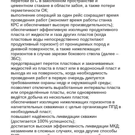
перетоки ВГС в заколонном пространстве и
цементном стакане в области забоя, а также потери
герметичности ОК;
выполнение операций за один рейс сокращает время
проведения работ (экономит время работы станка
КРС и обеспечивает высокую производительность);
обеспечивает эффективную изоляцию продуктивного
пласта от жидкости и газа других пластов (когда
пластовые воды непосредственно подстилают
продуктивный горизонт) от проницаемых пород и
дневной поверхности, а также нижележащих
горизонтов в случае зарезки бокового ствола (далее –
ЗБС);
предотвращает переток пластовых и закачиваемых
жидкостей из пласта в пласт или в водоносный пласт и
выхода их на поверхность, когда необходимость
проведения работ в первую очередь диктуется
требованиями охраны недр и окружающей среды;
позволяет отключить выработанные интервалы пласта
или определённые пласты, если одновременно
ведётся добыча из нескольких пластов;
обеспечивает изоляцию нижележащих горизонтов в
нагнетательных скважинах с целью организации ППД в
необходимый пласт;
повышает надёжность ликвидации скважин
(достигается 100% успешность);
достигается высокая эффективность ликвидации МКД;
незаменим в сложных случаях, когда другие способы