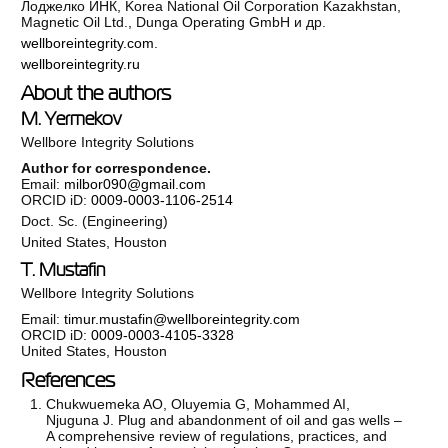
Лоджелко ИНК, Korea National Oil Corporation Kazakhstan,
Magnetic Oil Ltd., Dunga Operating GmbH и др.
wellboreintegrity.com
.
wellboreintegrity.ru
About the authors
M. Yermekov
Wellbore Integrity Solutions
Author for correspondence.
Email:
milbor090@gmail.com
ORCID iD:
0009-0003-1106-2514
Doct. Sc. (Engineering)
United States, Houston
T. Mustafin
Wellbore Integrity Solutions
Email:
timur.mustafin@wellboreintegrity.com
ORCID iD:
0009-0003-4105-3328
United States, Houston
References
Chukwuemeka AO, Oluyemia G, Mohammed AI,
Njuguna J. Plug and abandonment of oil and gas wells –
A comprehensive review of regulations, practices, and