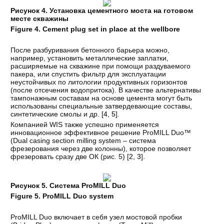
Рисунок 4. Установка цементного моста на готовом
месте скважины
Figure 4. Cement plug set in place at the wellbore
После разбуривания бетонного барьера можно,
например, установить металлические заплатки,
расширяемые на скважине при помощи раздуваемого
пакера, или спустить фильтр для эксплуатации
неустойчивых по литологии продуктивных горизонтов
(после отсечения водопритока). В качестве альтернативы
тампонажным составам на основе цемента могут быть
использованы специальные затвердевающие составы,
синтетические смолы и др. [
4
,
5
].
Компанией WIS также успешно применяется
инновационное эффективное решение ProMILL Duo™
(Dual casing section milling system – система
фрезерования через две колонны), которое позволяет
фрезеровать сразу две ОК (рис. 5) [
2
,
3
].
Рисунок
5.
Система
ProMILL Duo
Figure 5. ProMILL Duo system
ProMILL Duo включает в себя узел мостовой пробки