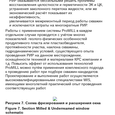
РИР оказываются бессильными решить проблемы
восстановления целостности и герметичности ЭК и ЦК,
устранения заколонного перетока жидкости, или же
экономический расчёт показывает их
неэффективность;
увеличивается межремонтный период работы скважин
и исключаются затраты на многократные РИР.
Работы с применением системы ProMILL в каждом
отдельном случае проводится с учётом многих
показателей: геолого-физических особенностей
продуктивного пласта или пластаобводнителя,
протяжённости участка, наклона скважины,
гидродинамических условий, существующего опыта
проведения РИР на данном месторождении,
оснащённости техникой и материалами КРС компании и
т.д. Повысить эффект от использования технологий
ProMILL можно путём применения комплексного подхода
к проведению работ при подборе скважин-кандидатов.
Проектирование и выполнение работ осуществляются
высококвалифицированными специалистами WIS,
имеющими многолетний практический опыт проведения
соответствующих работ.
Рисунок 7. Схема фрезерования и расширения окна
Figure 7. Section Milled & Underreamed window
schematic