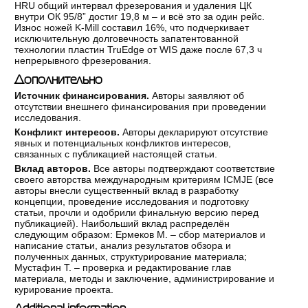
HRU общий интервал фрезерования и удаления ЦК
внутри ОК 95/8” достиг 19,8 м – и всё это за один рейс.
Износ ножей K-Mill составил 16%, что подчеркивает
исключительную долговечность запатентованной
технологии пластин TruEdge от WIS даже после 67,3 ч
непрерывного фрезерования.
Дополнительно
Источник финансирования.
Авторы заявляют об
отсутствии внешнего финансирования при проведении
исследования.
Конфликт интересов.
Авторы декларируют отсутствие
явных и потенциальных конфликтов интересов,
связанных с публикацией настоящей статьи.
Вклад авторов.
Все авторы подтверждают соответствие
своего авторства международным критериям ICMJE (все
авторы внесли существенный вклад в разработку
концепции, проведение исследования и подготовку
статьи, прочли и одобрили финальную версию перед
публикацией). Наибольший вклад распределён
следующим образом: Ермеков М. – сбор материалов и
написание статьи, анализ результатов обзора и
полученных данных, структурирование материала;
Мустафин Т. – проверка и редактирование глав
материала, методы и заключение, администрирование и
курирование проекта.