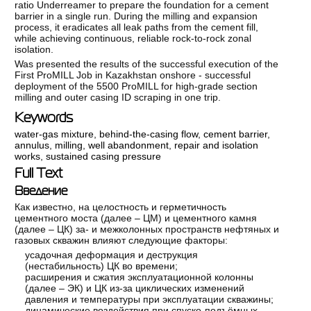
ratio Underreamer to prepare the foundation for a cement
barrier in a single run. During the milling and expansion
process, it eradicates all leak paths from the cement fill,
while achieving continuous, reliable rock-to-rock zonal
isolation.
Was presented the results of the successful execution of the
First ProMILL Job in Kazakhstan onshore - successful
deployment of the 5500 ProMILL for high-grade section
milling and outer casing ID scraping in one trip.
Keywords
water-gas mixture
,
behind-the-casing flow
,
cement barrier
,
annulus
,
milling
,
well abandonment
,
repair and isolation
works
,
sustained casing pressure
Full Text
Введение
Как известно, на целостность и герметичность
цементного моста (далее – ЦМ) и цементного камня
(далее – ЦК) за- и межколонных пространств нефтяных и
газовых скважин влияют следующие факторы:
усадочная деформация и деструкция
(нестабильность) ЦК во времени;
расширения и сжатия эксплуатационной колонны
(далее – ЭК) и ЦК из-за циклических изменений
давления и температуры при эксплуатации скважины;
динамические воздействия при спуско-подъёмных