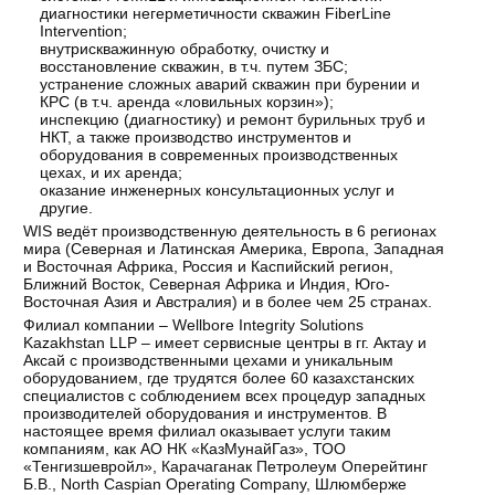
диагностики негерметичности скважин FiberLine
Intervention;
внутрискважинную обработку, очистку и
восстановление скважин, в т.ч. путем ЗБС;
устранение сложных аварий скважин при бурении и
КРС (в т.ч. аренда «ловильных корзин»);
инспекцию (диагностику) и ремонт бурильных труб и
НКТ, а также производство инструментов и
оборудования в современных производственных
цехах, и их аренда;
оказание инженерных консультационных услуг и
другие.
WIS ведёт производственную деятельность в 6 регионах
мира (Северная и Латинская Америка, Европа, Западная
и Восточная Африка, Россия и Каспийский регион,
Ближний Восток, Северная Африка и Индия, Юго-
Восточная Азия и Австралия) и в более чем 25 странах.
Филиал компании – Wellbore Integrity Solutions
Kazakhstan LLP – имеет сервисные центры в гг. Актау и
Аксай с производственными цехами и уникальным
оборудованием, где трудятся более 60 казахстанских
специалистов с соблюдением всех процедур западных
производителей оборудования и инструментов. В
настоящее время филиал оказывает услуги таким
компаниям, как АО НК «КазМунайГаз», ТОО
«Тенгизшевройл», Карачаганак Петролеум Оперейтинг
Б.В., North Caspian Operating Company, Шлюмберже