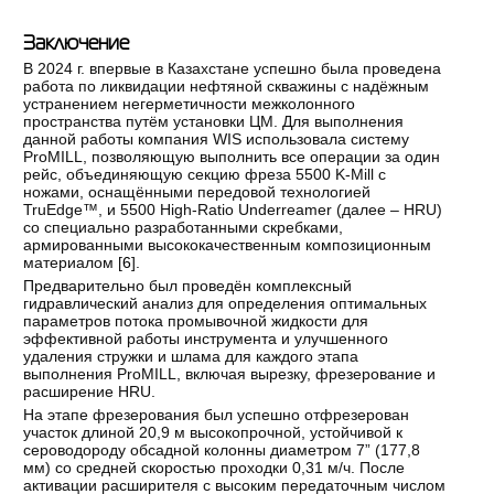
Заключение
В 2024 г. впервые в Казахстане успешно была проведена
работа по ликвидации нефтяной скважины с надёжным
устранением негерметичности межколонного
пространства путём установки ЦМ. Для выполнения
данной работы компания WIS использовала систему
ProMILL, позволяющую выполнить все операции за один
рейс, объединяющую секцию фреза 5500 K-Mill с
ножами, оснащёнными передовой технологией
TruEdge™, и 5500 High-Ratio Underreamer (далее – HRU)
со специально разработанными скребками,
армированными высококачественным композиционным
материалом [
6
].
Предварительно был проведён комплексный
гидравлический анализ для определения оптимальных
параметров потока промывочной жидкости для
эффективной работы инструмента и улучшенного
удаления стружки и шлама для каждого этапа
выполнения ProMILL, включая вырезку, фрезерование и
расширение HRU.
На этапе фрезерования был успешно отфрезерован
участок длиной 20,9 м высокопрочной, устойчивой к
сероводороду обсадной колонны диаметром 7” (177,8
мм) со средней скоростью проходки 0,31 м/ч. После
активации расширителя с высоким передаточным числом