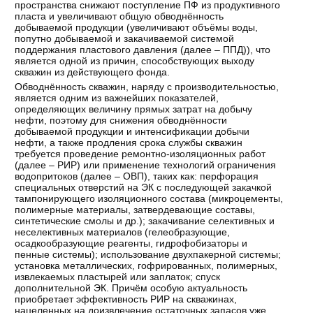
пространства снижают поступление ПФ из продуктивного
пласта и увеличивают общую обводнённость
добываемой продукции (увеличивают объёмы воды,
попутно добываемой и закачиваемой системой
поддержания пластового давления (далее – ППД)), что
является одной из причин, способствующих выходу
скважин из действующего фонда.
Обводнённость скважин, наряду с производительностью,
является одним из важнейших показателей,
определяющих величину прямых затрат на добычу
нефти, поэтому для снижения обводнённости
добываемой продукции и интенсификации добычи
нефти, а также продления срока службы скважин
требуется проведение ремонтно-изоляционных работ
(далее – РИР) или применение технологий ограничения
водопритоков (далее – ОВП), таких как: перфорация
специальных отверстий на ЭК с последующей закачкой
тампонирующего изоляционного состава (микроцементы,
полимерные материалы, затвердевающие составы,
синтетические смолы и др.); закачивание селективных и
неселективных материалов (гелеобразующие,
осадкообразующие реагенты, гидрофобизаторы и
пенные системы); использование двухпакерной системы;
установка металлических, гофрированных, полимерных,
извлекаемых пластырей или заплаток; спуск
дополнительной ЭК. Причём особую актуальность
приобретает эффективность РИР на скважинах,
нацеленных на доизвлечение остаточных запасов уже