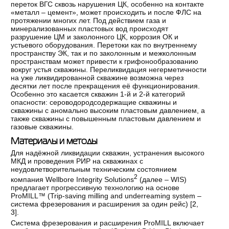
переток ВГС сквозь нарушения ЦК, особенно на контакте
«металл – цемент», может происходить и после ФЛС на
протяжении многих лет. Под действием газа и
минерализованных пластовых вод происходят
разрушение ЦМ и заколонного ЦК, коррозия ОК и
устьевого оборудования. Перетоки как по внутреннему
пространству ЭК, так и по заколонным и межколонным
пространствам может привести к грифонообразованию
вокруг устья скважины. Переликвидация негерметичности
на уже ликвидированной скважине возможна через
десятки лет после прекращения её функционирования.
Особенно это касается скважин 1-й и 2-й категорий
опасности: сероводородсодержащие скважины и
скважины с аномально высоким пластовым давлением, а
также скважины с повышенным пластовым давлением и
газовые скважины.
Материалы и методы
Для надёжной ликвидации скважин, устранения высокого
МКД и проведения РИР на скважинах с
неудовлетворительным техническим состоянием
2
компания Wellbore Integrity Solutions
(далее – WIS)
предлагает прогрессивную технологию на основе
ProMILL™ (Trip-saving milling and underreaming system –
система фрезерования и расширения за один рейс) [
2
,
3
].
Система фрезерования и расширения ProMILL включает