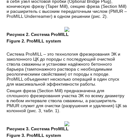
в себя узел мостовой пробки (Optional Bridge Plug),
коническую фрезу (Taper Mill), секцию фреза (Section Mill)
и расширитель с высоким передаточным числом (PMUR –
ProMILL Underreamer) в одном решении (рис. 2).
Рисунок
2.
Система
ProMILL
Figure 2. ProMILL system
Система ProMILL – это технология фрезерования ЭК и
заколонного ЦК до породы с последующей очисткой
ствола скважины и установки надёжного бетонного
барьера (тампонажного раствора с необходимыми
реологическими свойствами) от породы к породе.
ProMILL объединяет несколько операций в один спуск
для максимальной эффективности работы.
Секция фреза (Section Mill) предназначена для
сплошного фрезерования участка ЭК по всему диаметру
в любом интервале ствола скважины, а расширитель
PMUR служит для очистки (разрушения и удаления) ЦК за
колонной (рис. 3, табл. 1).
Рисунок
3.
Система
ProMILL
Figure 3. ProMILL system