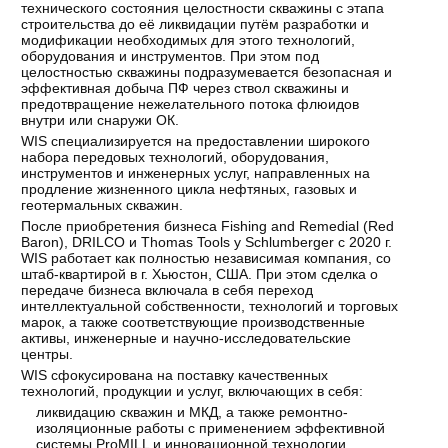
технического состояния целостности скважины с этапа
строительства до её ликвидации путём разработки и
модификации необходимых для этого технологий,
оборудования и инструментов. При этом под
целостностью скважины подразумевается безопасная и
эффективная добыча ПФ через ствол скважины и
предотвращение нежелательного потока флюидов
внутри или снаружи ОК.
WIS специализируется на предоставлении широкого
набора передовых технологий, оборудования,
инструментов и инженерных услуг, направленных на
продление жизненного цикла нефтяных, газовых и
геотермальных скважин.
После приобретения бизнеса Fishing and Remedial (Red
Baron), DRILCO и Thomas Tools у Schlumberger c 2020 г.
WIS работает как полностью независимая компания, со
штаб-квартирой в г. Хьюстон, США. При этом сделка о
передаче бизнеса включала в себя переход
интеллектуальной собственности, технологий и торговых
марок, а также соответствующие производственные
активы, инженерные и научно-исследовательские
центры.
WIS сфокусирована на поставку качественных
технологий, продукции и услуг, включающих в себя:
ликвидацию скважин и МКД, а также ремонтно-
изоляционные работы с применением эффективной
системы ProMILL и инновационной технологии