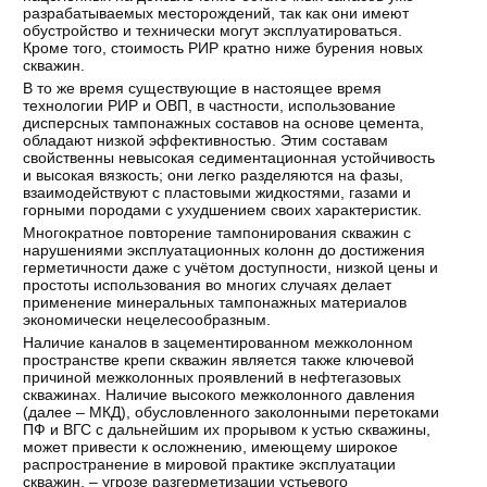
разрабатываемых месторождений, так как они имеют
обустройство и технически могут эксплуатироваться.
Кроме того, стоимость РИР кратно ниже бурения новых
скважин.
В то же время существующие в настоящее время
технологии РИР и ОВП, в частности, использование
дисперсных тампонажных составов на основе цемента,
обладают низкой эффективностью. Этим составам
свойственны невысокая седиментационная устойчивость
и высокая вязкость; они легко разделяются на фазы,
взаимодействуют с пластовыми жидкостями, газами и
горными породами с ухудшением своих характеристик.
Многократное повторение тампонирования скважин с
нарушениями эксплуатационных колонн до достижения
герметичности даже с учётом доступности, низкой цены и
простоты использования во многих случаях делает
применение минеральных тампонажных материалов
экономически нецелесообразным.
Наличие каналов в зацементированном межколонном
пространстве крепи скважин является также ключевой
причиной межколонных проявлений в нефтегазовых
скважинах. Наличие высокого межколонного давления
(далее – МКД), обусловленного заколонными перетоками
ПФ и ВГС с дальнейшим их прорывом к устью скважины,
может привести к осложнению, имеющему широкое
распространение в мировой практике эксплуатации
скважин, – угрозе разгерметизации устьевого