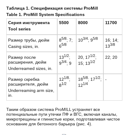
Таблица 1. Спецификация системы ProMill
Table
1.
ProMill System Specifications
Серия инструмента
5500
8000
11700
Tool series
5/8
3/4
5/8
8
; 7;
10
; 9
Размер трубы, дюйм
16; 14;
5/8
3/8
6
13
Casing sizes, in.
1/2
1/2
13
;
20, 17
;
Размер после
22; 20
3/4
1/2
расширения, дюйм
9
; 9
15; 13
Underreamed sizes, in.
1/8
5/8
1/2
12
;
18
; 17
;
Размер скребка
-
1/2
1/4
расширителя, дюйм
8
12
Underreaming arm size,
in.
Таким образом система ProMILL устраняет все
потенциальные пути утечки ПФ и ВГС, включая каналы,
микротрещины и глинистые корки, подготавливая чистое
основание для бетонного барьера (рис. 4).