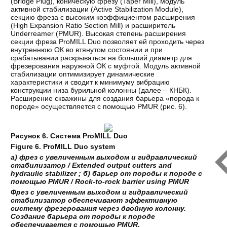
(Bridge Plug), коническую фрезу (Taper Mill), модуль
активной стабилизации (Active Stabilization Module),
секцию фреза с высоким коэффициентом расширения
(High Expansion Ratio Section Mill) и расширитель
Underreamer (PMUR). Высокая степень расширения
секции фреза ProMILL Duo позволяет ей проходить через
внутреннюю ОК во втянутом состоянии и при
срабатывании раскрываться на больший диаметр для
фрезерования наружной ОК с муфтой. Модуль активной
стабилизации оптимизирует динамические
характеристики и сводит к минимуму вибрацию
конструкции низа бурильной колонны (далее – КНБК).
Расширение скважины для создания барьера «порода к
породе» осуществляется с помощью PMUR (рис. 6).
Рисунок
6.
Система
ProMILL Duo
Figure 6. ProMILL Duo system
а
)
фрез
с
увеличенным
выходом
и
гидравлический
стабилизатор
/ Extended output cutters and
hydraulic stabilizer ;
б
)
барьер
от
породы
к
породе
с
помощью
PMUR
/
Rock
-
to
-
rock
barrier
using
PMUR
Фрез с увеличенным выходом и гидравлический
стабилизатор обеспечивают эффективную
систему фрезерования через двойную колонну.
Создание барьера от породы к породе
обеспечивается с помощью
PMUR
.