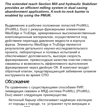
The extended reach Section Mill and hydraulic Stabilizer
provides an efficient milling system in dual casing
abandonment applications. A rock-to-rock barrier is
enabled by using the PMUR.
Выдвижение в рабочее положение лопастей ProMILL
(ProMILL Duo) с режуще-фрезерными элементами
WavEdge и TruEdge, армированных высококачественным
композиционным материалом, осуществляется под
действием перепада давления жидкости в корпусе
фреза. Элементы WavEdge и TruEdge являются
результатом детального научно-исследовательского
проекта, лабораторных и полевых испытаний и
обеспечивают долговечность, высокую скорость
фрезерования, превосходные качества очистки ствола
скважины и возможность эффективного выполнения
фрезерования через двойную ОК. В комплект входит
обратный клапан, предотвращающий забивание шламом
инструмента во время СПО.
Обсуждение
По сравнению с существующими способами РИР,
ликвидации скважин и МКД система ProMILL (ProMILL
Duo) имеет следующие преимущества:
бетонный барьер обеспечивает надёжную изоляцию
от породы к породе, т.е. устраняет пути миграции и