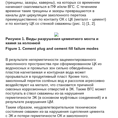
(трещины, зазоры, каверны), на которых со временем
начинают скапливаться в ПФ и/или ВГС. С течением
времени такие трещины и зазоры превращаются в
каналы для циркуляции заколонного перетока
преимущественно по контакту ОК с ЦК (металл – цемент)
и по контакту ЦК со стенкой скважины (рис. 1) [
1
,
2
].
Рисунок
1.
Виды разрушения цементного моста и
камня за колонной
Figure 1.
C
ement plug and cement fill failure modes
В результате негерметичности зацементированного
заколонного пространства при сформированном ЦК из
водоносных и промытых зон сильно обводнённых
пластов нагнетаемая и контурная вода может
прорываться в продуктивный пласт. Кроме того,
заколонный переток солёных вод и рассолов агрессивно
воздействуют на металл, что становится причиной
сквозных коррозионных отверстий в ЭК. Также ВГС может
поступать в ствол скважины из-за нарушения
герметичности ЭК (в основном муфтовых соединений) и в
результате разрушения ЦМ.
Таким образом, неудовлетворительное техническое
состояние скважин из-за нарушения сцепления цемента
с ЭК и потери герметичности ОК и заколонного