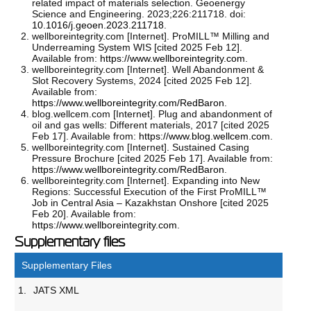
related impact of materials selection. Geoenergy
Science and Engineering. 2023;226:211718. doi:
10.1016/j.geoen.2023.211718
.
wellboreintegrity.com [Internet]. ProMILL™ Milling and
Underreaming System WIS [cited 2025 Feb 12].
Available from:
https://www.wellboreintegrity.com
.
wellboreintegrity.com [Internet]. Well Abandonment &
Slot Recovery Systems, 2024 [cited 2025 Feb 12].
Available from:
https://www.wellboreintegrity.com/RedBaron
.
blog.wellcem.com [Internet]. Plug and abandonment of
oil and gas wells: Different materials, 2017 [cited 2025
Feb 17]. Available from:
https://www.blog.wellcem.com
.
wellboreintegrity.com [Internet]. Sustained Casing
Pressure Brochure [cited 2025 Feb 17]. Available from:
https://www.wellboreintegrity.com/RedBaron
.
wellboreintegrity.com [Internet]. Expanding into New
Regions: Successful Execution of the First ProMILL™
Job in Central Asia – Kazakhstan Onshore [cited 2025
Feb 20]. Available from:
https://www.wellboreintegrity.com
.
Supplementary files
Supplementary Files
1.
JATS XML