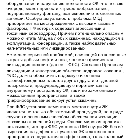
оборудования и нарушению целостности ОК, что, в свою
очередь, может привести к грифонообразованию,
неуправляемому фонтану, возникновению техногенных
залежей. Особую актуальность проблема МКД
приобретает на месторождениях с высоким газовым
фактором, ПФ которых содержит агрессивный и
токсичный сероводород. Причём потенциально опасным
можно считать МКД на любых скважинах, находящихся в
эксплуатации, консервации, а также наблюдательных,
нагнетательных или ликвидированных.
Не менее серьезной проблемой, влияющей на косвенные
затраты добычи нефти и газа, является физическая
ликвидация скважин (далее – ФЛС). Согласно Правилам
1
ликвидации и консервации объектов недропользования
,
ФЛС должна обеспечить надёжную изоляцию
газонефтеводяных пластов друг от друга и от дневной
поверхности, предупреждающую перетоки как по
внутреннему пространству ЭК, так и по заколонным и
межколонным пространствам, а также
грифонообразование вокруг устья скважины.
При ФЛС установка цементных мостов внутри ЭК
является не только обязательной процедурой, но в ряде
случаев и основным способом обеспечения изоляции
скважины от внешней среды. Однако мировая практика
показывает, что при ФЛС установка ЦМ внутри ЭК без её
вырезания на дефектных участках ЭК и заколонного
пространства недостаточно эффективна, т.к. заколонный