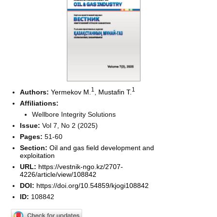
1
1
Authors:
Yermekov M.
,
Mustafin T.
Affiliations:
Wellbore Integrity Solutions
Issue:
Vol 7, No 2 (2025)
Pages:
51-60
Section:
Oil and gas field development and
exploitation
URL:
https://vestnik-ngo.kz/2707-
4226/article/view/108842
DOI:
https://doi.org/10.54859/kjogi108842
ID:
108842