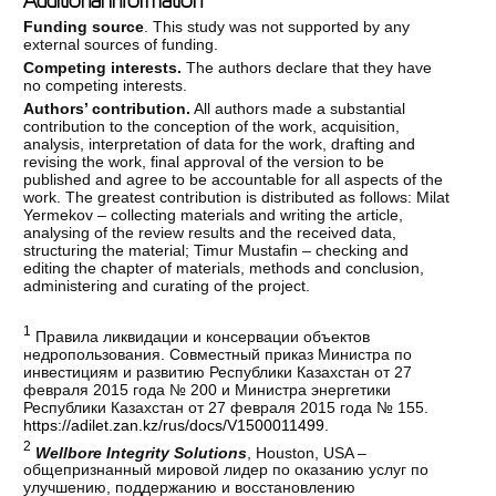
Additional information
Funding source
. This study was not supported by any
external sources of funding.
Competing interests.
The authors declare that they have
no competing interests.
Authors’ contribution.
All authors made a substantial
contribution to the conception of the work, acquisition,
analysis, interpretation of data for the work, drafting and
revising the work, final approval of the version to be
published and agree to be accountable for all aspects of the
work. The greatest contribution is distributed as follows: Milat
Yermekov – collecting materials and writing the article,
analysing of the review results and the received data,
structuring the material; Timur Mustafin – checking and
editing the chapter of materials, methods and conclusion,
administering and curating of the project.
1
Правила ликвидации и консервации объектов
недропользования. Совместный приказ Министра по
инвестициям и развитию Республики Казахстан от 27
февраля 2015 года № 200 и Министра энергетики
Республики Казахстан от 27 февраля 2015 года № 155.
https://adilet.zan.kz/rus/docs/V1500011499
.
2
Wellbore
Integrity
Solutions
, Houston, USA –
общепризнанный мировой лидер по оказанию услуг по
улучшению, поддержанию и восстановлению