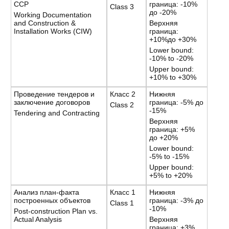
ССР
граница: -10%
Class 3
до -20%
Working Documentation
and Construction &
Верхняя
Installation Works (CIW)
граница:
+10%до +30%
Lower bound:
-10% to -20%
Upper bound:
+10% to +30%
Проведение тендеров и
Класс 2
Нижняя
заключение договоров
граница: -5% до
Class 2
-15%
Tendering and Contracting
Верхняя
граница: +5%
до +20%
Lower bound:
-5% to -15%
Upper bound:
+5% to +20%
Анализ план-факта
Класс 1
Нижняя
построенных объектов
граница: -3% до
Class 1
-10%
Post-construction Plan vs.
Actual Analysis
Верхняя
граница: +3%