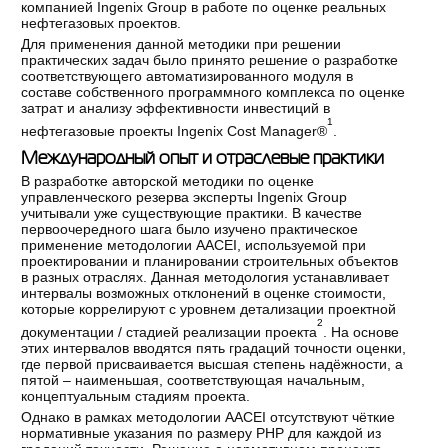
компанией Ingenix Group в работе по оценке реальных
нефтегазовых проектов.
Для применения данной методики при решении
практических задач было принято решение о разработке
соответствующего автоматизированного модуля в
составе собственного программного комплекса по оценке
затрат и анализу эффективности инвестиций в
1
нефтегазовые проекты Ingenix Cost Manager®
.
Международный опыт и отраслевые практики
В разработке авторской методики по оценке
управленческого резерва эксперты Ingenix Group
учитывали уже существующие практики. В качестве
первоочередного шага было изучено практическое
применение методологии AACEI, используемой при
проектировании и планировании строительных объектов
в разных отраслях. Данная методология устанавливает
интервалы возможных отклонений в оценке стоимости,
которые коррелируют с уровнем детализации проектной
2
документации / стадией реализации проекта
. На основе
этих интервалов вводятся пять градаций точности оценки,
где первой присваивается высшая степень надёжности, а
пятой – наименьшая, соответствующая начальным,
концептуальным стадиям проекта.
Однако в рамках методологии AACEI отсутствуют чёткие
нормативные указания по размеру РНР для каждой из