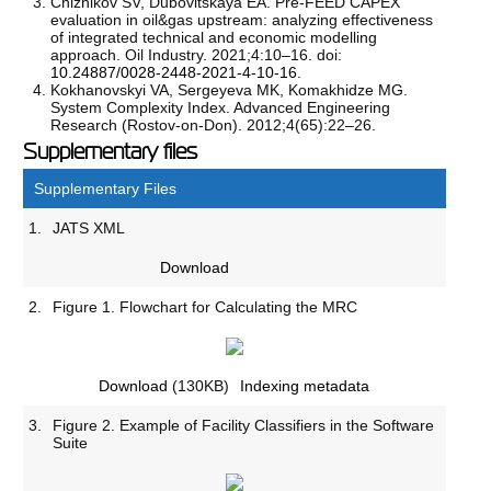
Chizhikov SV, Dubovitskaya EA. Pre-FEED CAPEX
evaluation in oil&gas upstream: analyzing effectiveness
of integrated technical and economic modelling
approach. Oil Industry. 2021;4:10–16. doi:
10.24887/0028-2448-2021-4-10-16
.
Kokhanovskyi VA, Sergeyeva MK, Komakhidze MG.
System Complexity Index. Advanced Engineering
Research (Rostov-on-Don). 2012;4(65):22–26.
Supplementary files
Supplementary Files
1.
JATS XML
Download
2.
Figure 1. Flowchart for Calculating the MRC
Download
(130KB)
Indexing metadata
3.
Figure 2. Example of Facility Classifiers in the Software
Suite