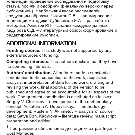
концепции, проведение исследования и подготовку
статьи, прочли и одобрили финальную версию перед
публикацией). Наибольший вклад распределён
следующим образом: Чижиков С.В. – формирование
концепции методики; Дубовицкая Е.А. – разработка
методики; Ахметов Р.Н. – анализ исходных данных;
Кадырова С.Д. – литературный обзор, формирование и
редактирование рукописи.
ADDITIONAL INFORMATION
Funding source.
This study was not supported by any
external sources of funding.
Competing interests.
The authors declare that they have
no competing interests.
Authors' contribution.
All authors made a substantial
contribution to the conception of the work, acquisition,
analysis, interpretation of data for the work, drafting and
revising the work, final approval of the version to be
published and agree to be accountable for all aspects of the
work. The greatest contribution is distributed as follows:
Sergey V. Chizhikov – development of the methodology
concept; Yekaterina A. Dubovitskaya – methodology
development; Rustem N. Akhmetov – analysis of source
data; Satya Dzh. Kadyrova – literature review, manuscript
preparation and editing.
1
Программное обеспечение для оценки затрат Ingenix
Cost Manager.