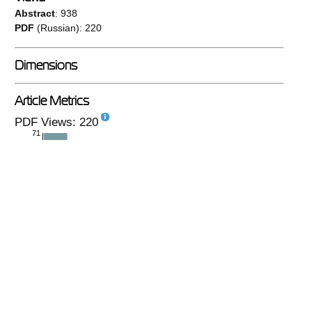
Abstract
: 938
PDF
(Russian): 220
Dimensions
Article Metrics
PDF Views: 220
71
monthly
|
yearly
PlumX
No metrics available.
see details
-