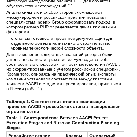
авторскую методологию расчёта РНР для объектов
обустройства месторождений [
1
].
Анализ сильных и слабых сторон сложившейся
международной и российской практики позволил
специалистам Ingenix Group сформировать подход, в
котором размер РНР определяется двумя ключевыми
факторами:
степенью готовности проектной документации для
отдельного объекта капитального строительства;
уровнем технологической сложности объекта.
Для вычисления конкретных значений резерва были
учтены, в частности, указания из Руководства DoE,
соотнесённые с классами точности методологии AACEI,
но скорректированные с учётом российской специфики.
Кроме того, опираясь на практический опыт, эксперты
компании установили соответствие между классами
точности AACEI и стадиями проектирования, принятыми
в России (табл. 1).
Таблица 1. Соответствие этапов реализации
проектов AACEI и российских этапов планирования
строительства
Table 1. Correspondence Between AACEI Project
Execution Stages and Russian Construction Planning
Stages
Российские стадии
Классы
Ожидаемый