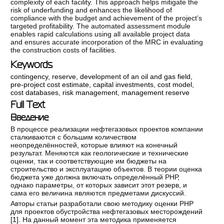
complexity of each facility. This approach helps mitigate the
risk of underfunding and enhances the likelihood of
compliance with the budget and achievement of the project’s
targeted profitability. The automated assessment module
enables rapid calculations using all available project data
and ensures accurate incorporation of the MRC in evaluating
the construction costs of facilities.
Keywords
сontingency
,
reserve
,
development of an oil and gas field
,
pre-project cost estimate
,
capital investments
,
cost model
,
cost databases
,
risk management
,
management reserve
Full Text
Введение
В процессе реализации нефтегазовых проектов компании
сталкиваются с большим количеством
неопределённостей, которые влияют на конечный
результат. Меняются как геологические и технические
оценки, так и соответствующие им бюджеты на
строительство и эксплуатацию объектов. В теории оценка
бюджета уже должна включать определённый РНР,
однако параметры, от которых зависит этот резерв, и
сама его величина являются предметами дискуссий.
Авторы статьи разработали свою методику оценки РНР
для проектов обустройства нефтегазовых месторождений
[
1
]. На данный момент эта методика применяется