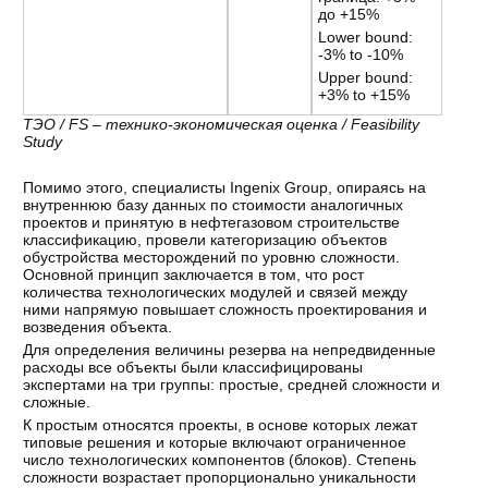
до +15%
Lower bound:
-3% to -10%
Upper bound:
+3% to +15%
ТЭО / FS – технико-экономическая оценка / Feasibility
Study
Помимо этого, специалисты Ingenix Group, опираясь на
внутреннюю базу данных по стоимости аналогичных
проектов и принятую в нефтегазовом строительстве
классификацию, провели категоризацию объектов
обустройства месторождений по уровню сложности.
Основной принцип заключается в том, что рост
количества технологических модулей и связей между
ними напрямую повышает сложность проектирования и
возведения объекта.
Для определения величины резерва на непредвиденные
расходы все объекты были классифицированы
экспертами на три группы: простые, средней сложности и
сложные.
К простым относятся проекты, в основе которых лежат
типовые решения и которые включают ограниченное
число технологических компонентов (блоков). Степень
сложности возрастает пропорционально уникальности