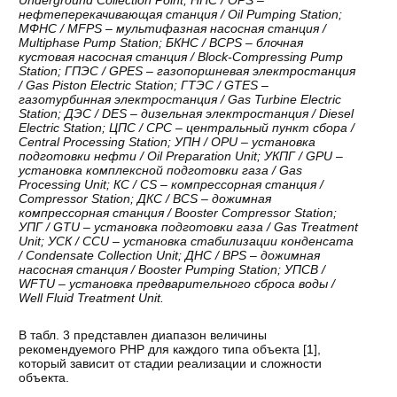
нефтеперекачивающая станция / Oil Pumping Station;
МФНС / MFPS – мультифазная насосная станция /
Multiphase Pump Station; БКНС / BCPS – блочная
кустовая насосная станция / Block-Compressing Pump
Station; ГПЭС / GPES – газопоршневая электростанция
/ Gas Piston Electric Station; ГТЭС / GTES –
газотурбинная электростанция / Gas Turbine Electric
Station; ДЭС / DES – дизельная электростанция / Diesel
Electric Station; ЦПС / CPC – центральный пункт сбора /
Central Processing Station; УПН / OPU – установка
подготовки нефти / Oil Preparation Unit; УКПГ / GPU –
установка комплексной подготовки газа / Gas
Processing Unit; КС / CS – компрессорная станция /
Compressor Station; ДКС / BCS – дожимная
компрессорная станция / Booster Compressor Station;
УПГ / GTU – установка подготовки газа / Gas Treatment
Unit; УСК / CCU – установка стабилизации конденсата
/ Condensate Collection Unit; ДНС / BPS – дожимная
насосная станция / Booster Pumping Station; УПСВ /
WFTU – установка предварительного сброса воды /
Well Fluid Treatment Unit.
В табл. 3 представлен диапазон величины
рекомендуемого РНР для каждого типа объекта [
1
],
который зависит от стадии реализации и сложности
объекта.