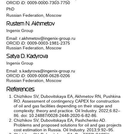
ORCID iD:
0009-0000-7303-7750
PhD
Russian Federation, Moscow
Rustem N. Akhmetov
Ingenix Group
Email:
r.akhmetov@ingenix-group.ru
ORCID iD:
0009-0003-1981-2375
Russian Federation, Moscow
Satya D. Kadyrova
Ingenix Group
Email:
s.kadyrova@ingenix-group.ru
ORCID iD:
0009-0008-0628-0206
Russian Federation, Moscow
References
Chizhikov SV, Dubovitskaya EA, Akhmetov RN, Pushkina
RO. Assessment of contingency CAPEX for construction
of oil and gas facilities depending on their stage and
complexity: theory and practice. Oil Industry. 2022;6:82–
86. doi:
10.24887/0028-2448-2020-6-82-86
.
Chizhikov SV, Dubovitskaya EA, Pashchenko AD.
Problems and proposed solutions for oil and gas projects
cost estimation in Russia. Oil Industry. 2013;9:92–95.