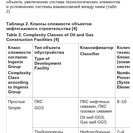
объекта, увеличению состава технологических элементов
и усложнению системы взаимосвязей между ними (табл.
2).
Таблица 2. Классы сложности объектов
нефтегазового строительства [
4
]
Table 2. Complexity Classes of Oil and Gas
Construction Facilities [
4
]
Класс
Тип
объекта
Классификатор
Количе
сложности
обустройства
технол
Classifier
согласно
блоков
Type of
Ingenix
(элеме
Development
Group
системы
Facility
Complexity
Number
Class
Process
according
(Syste
to Ingenix
Element
Group
Простые
ПКС
ПКС нефтяных
8–10
скважин, ПКС
Simple
GGS
газовых скважин
Oil well GGS,
Gas well GGS
Трубопроводы
Нефтесборные,
2–4