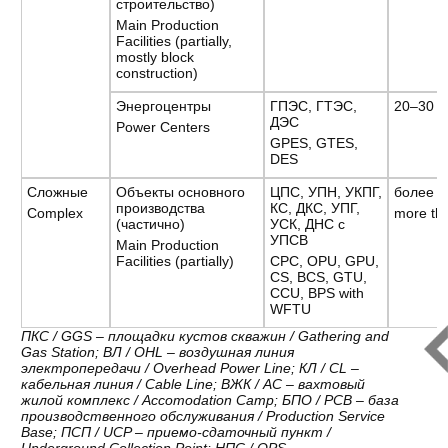
строительство)
Main Production
Facilities (partially,
mostly block
construction)
Энергоцентры
ГПЭС, ГТЭС,
20–30
ДЭС
Power Centers
GPES, GTES,
DES
Сложные
Объекты основного
ЦПС, УПН, УКПГ,
более 3
производства
КС, ДКС, УПГ,
Complex
more th
(частично)
УСК, ДНС с
УПСВ
Main Production
Facilities (partially)
CPC, OPU, GPU,
CS, BCS, GTU,
CCU, BPS with
WFTU
ПКС / GGS – площадки кустов скважин / Gathering and
Gas Station; ВЛ / OHL – воздушная линия
электропередачи / Overhead Power Line; КЛ / CL –
кабельная линия / Cable Line; ВЖК / AC – вахтовый
жилой комплекс / Accomodation Camp; БПО / PCB – база
производственного обслуживания / Production Service
Base; ПСП / UCP – приемо-сдаточный пункт /
Underground Collection Point; НПС / OPS –