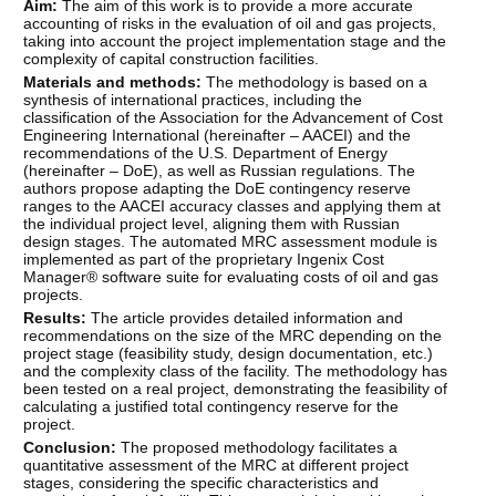
Aim:
The aim of this work is to provide a more accurate
accounting of risks in the evaluation of oil and gas projects,
taking into account the project implementation stage and the
complexity of capital construction facilities.
Materials and methods:
The methodology is based on a
synthesis of international practices, including the
classification of the Association for the Advancement of Cost
Engineering International (hereinafter – AACEI) and the
recommendations of the U.S. Department of Energy
(hereinafter – DoE), as well as Russian regulations. The
authors propose adapting the DoE contingency reserve
ranges to the AACEI accuracy classes and applying them at
the individual project level, aligning them with Russian
design stages. The automated MRC assessment module is
implemented as part of the proprietary Ingenix Cost
Manager® software suite for evaluating costs of oil and gas
projects.
Results:
The article provides detailed information and
recommendations on the size of the MRC depending on the
project stage (feasibility study, design documentation, etc.)
and the complexity class of the facility. The methodology has
been tested on a real project, demonstrating the feasibility of
calculating a justified total contingency reserve for the
project.
Conclusion:
The proposed methodology facilitates a
quantitative assessment of the MRC at different project
stages, considering the specific characteristics and