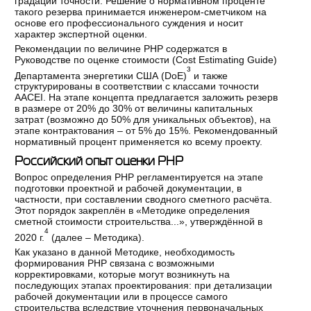
градаций точности. Решение о нормативном проценте
такого резерва принимается инженером-сметчиком на
основе его профессионального суждения и носит
характер экспертной оценки.
Рекомендации по величине РНР содержатся в
Руководстве по оценке стоимости (Cost Estimating Guide)
3
Департамента энергетики США (DoE)
и также
структурированы в соответствии с классами точности
AACEI. На этапе концепта предлагается заложить резерв
в размере от 20% до 30% от величины капитальных
затрат (возможно до 50% для уникальных объектов), на
этапе контрактования – от 5% до 15%. Рекомендованный
нормативный процент применяется ко всему проекту.
Российский опыт оценки РНР
Вопрос определения РНР регламентируется на этапе
подготовки проектной и рабочей документации, в
частности, при составлении сводного сметного расчёта.
Этот порядок закреплён в «Методике определения
сметной стоимости строительства...», утверждённой в
4
2020 г.
(далее – Методика).
Как указано в данной Методике, необходимость
формирования РНР связана с возможными
корректировками, которые могут возникнуть на
последующих этапах проектирования: при детализации
рабочей документации или в процессе самого
строительства вследствие уточнения первоначальных