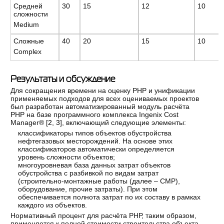
Средней
30
15
12
10
сложности
Medium
Сложные
40
20
15
10
Complex
Результаты и обсуждение
Для сокращения времени на оценку РНР и унификации
применяемых подходов для всех оцениваемых проектов
был разработан автоматизированный модуль расчёта
РНР на базе программного комплекса Ingenix Cost
Manager® [
2
,
3
], включающий следующие элементы:
классификаторы типов объектов обустройства
нефтегазовых месторождений. На основе этих
классификаторов автоматически определяется
уровень сложности объектов;
многоуровневая база данных затрат объектов
обустройства с разбивкой по видам затрат
(строительно-монтажные работы (далее – СМР),
оборудование, прочие затраты). При этом
обеспечивается полнота затрат по их составу в рамках
каждого из объектов.
Нормативный процент для расчёта РНР, таким образом,
применяется к полной стоимости строительства объекта