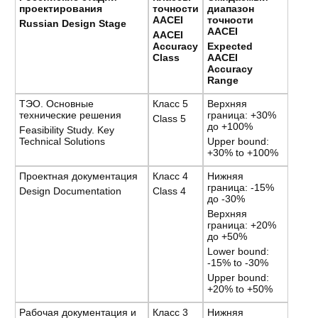
проектирования
точности
диапазон
AACEI
точности
Russian Design Stage
AACEI
AACEI
Accuracy
Expected
Class
AACEI
Accuracy
Range
ТЭО. Основные
Класс 5
Верхняя
технические решения
граница: +30%
Class 5
до +100%
Feasibility Study. Key
Technical Solutions
Upper bound:
+30% to +100%
Проектная документация
Класс 4
Нижняя
граница: -15%
Design Documentation
Class 4
до -30%
Верхняя
граница: +20%
до +50%
Lower bound:
-15% to -30%
Upper bound:
+20% to +50%
Рабочая документация и
Класс 3
Нижняя