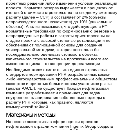
проектных решений либо изменений условий реализации
проекта. Норматив резерва выражается в процентах от
итоговой стоимости строительства по сводному сметному
расчёту (далее – ССР) и составляет от 2% (объекты
непроизводственного назначения) до 10% (уникальные
объекты). Анализ показывает, что действующие в РФ
нормативные требования по формированию резерва на
непредвиденные работы и затраты ориентированы на
стадию проекта с высокой степенью детализации и не
обеспечивают полноценной основы для создания
универсальной методики, которая позволяла бы
последовательно оценивать стоимость объекта
капитального строительства на протяжении всего его
жизненного цикла – от концепции до реализации.
Необходимо также отметить, что единых отраслевых
стандартов нормирования РНР, разработанных каким-
либо негосударственным профессиональным обществом
экспертов и принятых большинством участников рынка
(аналог AACEI), не существует. Каждая нефтегазовая
компания разрабатывает и применяет для задач
внутреннего планирования собственные подходы к
расчёту РНР, которые, как правило, являются
коммерческой тайной.
Материалы и методы
На основе экспертизы в сфере оценки проектов
нефтегазовой отрасли компания Ingenix Group создала