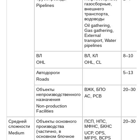
газосборные,
Pipelines
внешнего
транспорта,
водоводы
Oil gathering,
Gas gathering,
External
transport, Water
pipelines
ВЛ
ВЛ, КЛ
8–10
OHL
OHL, CL
Автодороги
5–13
Roads
Объекты
ВЖК, БПО
20–30
непроизводственного
AC, PCB
назначения
Non-production
Facilities
Средней
Объекты основного
ПСП, НПС,
20–30
сложности
производства
МФНС, БКНС
(частично, в
Medium
UCP, OPS,
основном блочное
MFPS, BCPS