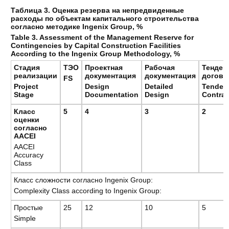
Таблица 3. Оценка резерва на непредвиденные
расходы по объектам капитального строительства
согласно методике Ingenix Group, %
Table 3. Assessment of the Management Reserve for
Contingencies by Capital Construction Facilities
According to the Ingenix Group Methodology, %
Стадия
ТЭО
Проектная
Рабочая
Тендер 
реализации
документация
документация
догово
FS
Project
Design
Detailed
Tender 
Stage
Documentation
Design
Con
tra
Класс
5
4
3
2
оценки
согласно
ААСЕI
AACEI
Accuracy
Class
Класс сложности согласно Ingenix Group:
Complexity Class according to Ingenix Group:
Простые
25
12
10
5
Simple