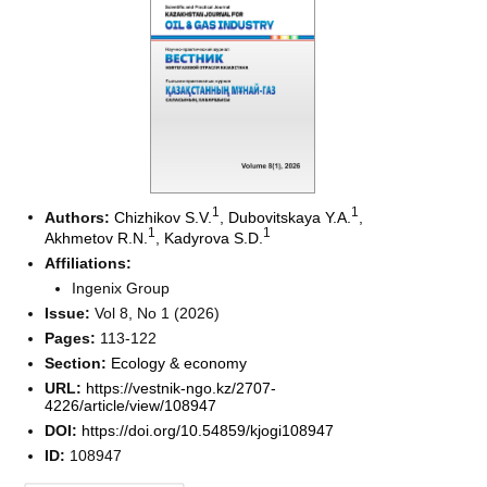
1
1
Authors:
Chizhikov S.V.
,
Dubovitskaya Y.A.
,
1
1
Akhmetov R.N.
,
Kadyrova S.D.
Affiliations:
Ingenix Group
Issue:
Vol 8, No 1 (2026)
Pages:
113-122
Section:
Ecology & economy
URL:
https://vestnik-ngo.kz/2707-
4226/article/view/108947
DOI:
https://doi.org/10.54859/kjogi108947
ID:
108947