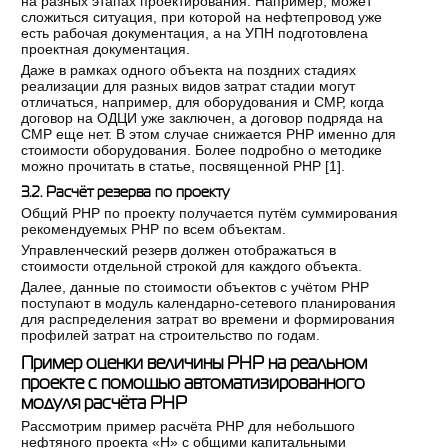
на разных этапах проектирования. Например, может
сложиться ситуация, при которой на нефтепровод уже
есть рабочая документация, а на УПН подготовлена
проектная документация.
Даже в рамках одного объекта на поздних стадиях
реализации для разных видов затрат стадии могут
отличаться, например, для оборудования и СМР, когда
договор на ОДЦИ уже заключен, а договор подряда на
СМР еще нет. В этом случае снижается РНР именно для
стоимости оборудования. Более подробно о методике
можно прочитать в статье, посвященной РНР [
1
].
3.2. Расчёт резерва по проекту
Общий РНР по проекту получается путём суммирования
рекомендуемых РНР по всем объектам.
Управленческий резерв должен отображаться в
стоимости отдельной строкой для каждого объекта.
Далее, данные по стоимости объектов с учётом РНР
поступают в модуль календарно-сетевого планирования
для распределения затрат во времени и формирования
профилей затрат на строительство по годам.
Пример оценки величины РНР на реальном
проекте с помощью автоматизированного
модуля расчёта РНР
Рассмотрим пример расчёта РНР для небольшого
нефтяного проекта «Н» с общими капитальными