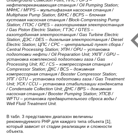
нефтеперекачивающая станция / Oil Pumping Station;
МФНС / MFPS – мультифазная насосная станция /
Multiphase Pump Station; БКНС / BCPS – блочная
кустовая насосная станция / Block-Compressing Pump
Station; ГПЭС / GPES – газопоршневая электростанция
/ Gas Piston Electric Station; ГТЭС / GTES –
газотурбинная электростанция / Gas Turbine Electric
Station; ДЭС / DES – дизельная электростанция / Diesel
Electric Station; ЦПС / CPC – центральный пункт сбора /
Central Processing Station; УПН / OPU – установка
подготовки нефти / Oil Preparation Unit; УКПГ / GPU –
установка комплексной подготовки газа / Gas
Processing Unit; КС / CS – компрессорная станция /
Compressor Station; ДКС / BCS – дожимная
компрессорная станция / Booster Compressor Station;
УПГ / GTU – установка подготовки газа / Gas Treatment
Unit; УСК / CCU – установка стабилизации конденсата
/ Condensate Collection Unit; ДНС / BPS – дожимная
насосная станция / Booster Pumping Station; УПСВ /
WFTU – установка предварительного сброса воды /
Well Fluid Treatment Unit.
В табл. 3 представлен диапазон величины
рекомендуемого РНР для каждого типа объекта [
1
],
который зависит от стадии реализации и сложности
объекта.