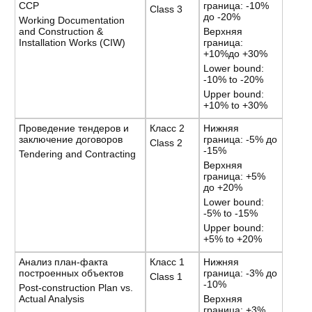
ССР
граница: -10%
Class 3
до -20%
Working Documentation
and Construction &
Верхняя
Installation Works (CIW)
граница:
+10%до +30%
Lower bound:
-10% to -20%
Upper bound:
+10% to +30%
Проведение тендеров и
Класс 2
Нижняя
заключение договоров
граница: -5% до
Class 2
-15%
Tendering and Contracting
Верхняя
граница: +5%
до +20%
Lower bound:
-5% to -15%
Upper bound:
+5% to +20%
Анализ план-факта
Класс 1
Нижняя
построенных объектов
граница: -3% до
Class 1
-10%
Post-construction Plan vs.
Actual Analysis
Верхняя
граница: +3%