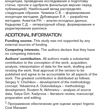
концепции, проведение исследования и подготовку
статьи, прочли и одобрили финальную версию перед
публикацией). Наибольший вклад распределён
следующим образом: Чижиков С.В. – формирование
концепции методики; Дубовицкая Е.А. – разработка
методики; Ахметов Р.Н. – анализ исходных данных;
Кадырова С.Д. – литературный обзор, формирование и
редактирование рукописи.
ADDITIONAL INFORMATION
Funding source.
This study was not supported by any
external sources of funding.
Competing interests.
The authors declare that they have
no competing interests.
Authors' contribution.
All authors made a substantial
contribution to the conception of the work, acquisition,
analysis, interpretation of data for the work, drafting and
revising the work, final approval of the version to be
published and agree to be accountable for all aspects of the
work. The greatest contribution is distributed as follows:
Sergey V. Chizhikov – development of the methodology
concept; Yekaterina A. Dubovitskaya – methodology
development; Rustem N. Akhmetov – analysis of source
data; Satya Dzh. Kadyrova – literature review, manuscript
preparation and editing.
1
Программное обеспечение для оценки затрат Ingenix
Cost Manager.