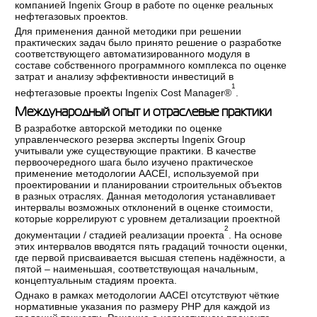
компанией Ingenix Group в работе по оценке реальных
нефтегазовых проектов.
Для применения данной методики при решении
практических задач было принято решение о разработке
соответствующего автоматизированного модуля в
составе собственного программного комплекса по оценке
затрат и анализу эффективности инвестиций в
1
нефтегазовые проекты Ingenix Cost Manager®
.
Международный опыт и отраслевые практики
В разработке авторской методики по оценке
управленческого резерва эксперты Ingenix Group
учитывали уже существующие практики. В качестве
первоочередного шага было изучено практическое
применение методологии AACEI, используемой при
проектировании и планировании строительных объектов
в разных отраслях. Данная методология устанавливает
интервалы возможных отклонений в оценке стоимости,
которые коррелируют с уровнем детализации проектной
2
документации / стадией реализации проекта
. На основе
этих интервалов вводятся пять градаций точности оценки,
где первой присваивается высшая степень надёжности, а
пятой – наименьшая, соответствующая начальным,
концептуальным стадиям проекта.
Однако в рамках методологии AACEI отсутствуют чёткие
нормативные указания по размеру РНР для каждой из