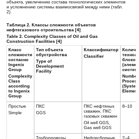
объекта, увеличению состава технологических элементов
и усложнению системы взаимосвязей между ними (табл.
2).
Таблица 2. Классы сложности объектов
нефтегазового строительства [
4
]
Table 2. Complexity Classes of Oil and Gas
Construction Facilities [
4
]
Класс
Тип
объекта
Классификатор
Количе
сложности
обустройства
технол
Classifier
согласно
блоков
Type of
Ingenix
(элеме
Development
Group
системы
Facility
Complexity
Number
Class
Process
according
(Syste
to Ingenix
Element
Group
Простые
ПКС
ПКС нефтяных
8–10
скважин, ПКС
Simple
GGS
газовых скважин
Oil well GGS,
Gas well GGS
Трубопроводы
Нефтесборные,
2–4