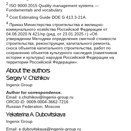
2
ISO 9000:2015 Quality management systems —
Fundamentals and vocabulary.
3
Cost Estimating Guide DOE G 413.3-21A.
4
Приказ Министерства строительства и жилищно-
коммунального хозяйства Российской Федерации от
04.08.2020 N 421/пр (ред. от 23.01.2025 г.) «Об
утверждении Методики определения сметной стоимости
строительства, реконструкции, капитального ремонта,
сноса объектов капитального строительства, работ по
сохранению объектов культурного наследия (памятников
истории и культуры) народов Российской Федерации на
территории Российской Федерации».
About the authors
Sergey V. Chizhikov
Ingenix Group
Author for correspondence.
Email:
s.chizhikov@ingenix-group.ru
ORCID iD:
0009-0004-3662-7216
Russian Federation, Moscow
Yekaterina A. Dubovitskaya
Ingenix Group
Email:
e.dubovitskaya@ingenix-group.ru