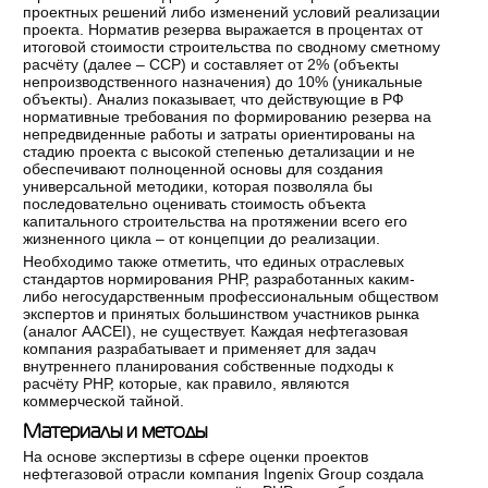
проектных решений либо изменений условий реализации
проекта. Норматив резерва выражается в процентах от
итоговой стоимости строительства по сводному сметному
расчёту (далее – ССР) и составляет от 2% (объекты
непроизводственного назначения) до 10% (уникальные
объекты). Анализ показывает, что действующие в РФ
нормативные требования по формированию резерва на
непредвиденные работы и затраты ориентированы на
стадию проекта с высокой степенью детализации и не
обеспечивают полноценной основы для создания
универсальной методики, которая позволяла бы
последовательно оценивать стоимость объекта
капитального строительства на протяжении всего его
жизненного цикла – от концепции до реализации.
Необходимо также отметить, что единых отраслевых
стандартов нормирования РНР, разработанных каким-
либо негосударственным профессиональным обществом
экспертов и принятых большинством участников рынка
(аналог AACEI), не существует. Каждая нефтегазовая
компания разрабатывает и применяет для задач
внутреннего планирования собственные подходы к
расчёту РНР, которые, как правило, являются
коммерческой тайной.
Материалы и методы
На основе экспертизы в сфере оценки проектов
нефтегазовой отрасли компания Ingenix Group создала