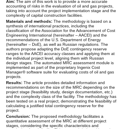
Aim:
The aim of this work is to provide a more accurate
accounting of risks in the evaluation of oil and gas projects,
taking into account the project implementation stage and the
complexity of capital construction facilities.
Materials and methods:
The methodology is based on a
synthesis of international practices, including the
classification of the Association for the Advancement of Cost
Engineering International (hereinafter – AACEI) and the
recommendations of the U.S. Department of Energy
(hereinafter – DoE), as well as Russian regulations. The
authors propose adapting the DoE contingency reserve
ranges to the AACEI accuracy classes and applying them at
the individual project level, aligning them with Russian
design stages. The automated MRC assessment module is
implemented as part of the proprietary Ingenix Cost
Manager® software suite for evaluating costs of oil and gas
projects.
Results:
The article provides detailed information and
recommendations on the size of the MRC depending on the
project stage (feasibility study, design documentation, etc.)
and the complexity class of the facility. The methodology has
been tested on a real project, demonstrating the feasibility of
calculating a justified total contingency reserve for the
project.
Conclusion:
The proposed methodology facilitates a
quantitative assessment of the MRC at different project
stages, considering the specific characteristics and