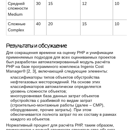
Средней
30
15
12
10
сложности
Medium
Сложные
40
20
15
10
Complex
Результаты и обсуждение
Для сокращения времени на оценку РНР и унификации
применяемых подходов для всех оцениваемых проектов
был разработан автоматизированный модуль расчёта
РНР на базе программного комплекса Ingenix Cost
Manager® [
2
,
3
], включающий следующие элементы:
классификаторы типов объектов обустройства
нефтегазовых месторождений. На основе этих
классификаторов автоматически определяется
уровень сложности объектов;
многоуровневая база данных затрат объектов
обустройства с разбивкой по видам затрат
(строительно-монтажные работы (далее – СМР),
оборудование, прочие затраты). При этом
обеспечивается полнота затрат по их составу в рамках
каждого из объектов.
Нормативный процент для расчёта РНР, таким образом,
применяется к полной стоимости строительства объекта