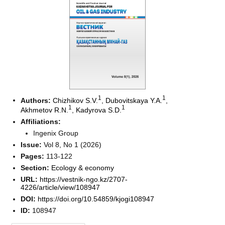
1
1
Authors:
Chizhikov S.V.
,
Dubovitskaya Y.A.
,
1
1
Akhmetov R.N.
,
Kadyrova S.D.
Affiliations:
Ingenix Group
Issue:
Vol 8, No 1 (2026)
Pages:
113-122
Section:
Ecology & economy
URL:
https://vestnik-ngo.kz/2707-
4226/article/view/108947
DOI:
https://doi.org/10.54859/kjogi108947
ID:
108947