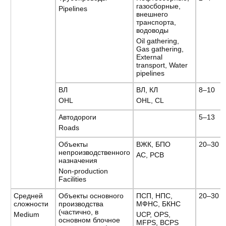
газосборные,
Pipelines
внешнего
транспорта,
водоводы
Oil gathering,
Gas gathering,
External
transport, Water
pipelines
ВЛ
ВЛ, КЛ
8–10
OHL
OHL, CL
Автодороги
5–13
Roads
Объекты
ВЖК, БПО
20–30
непроизводственного
AC, PCB
назначения
Non-production
Facilities
Средней
Объекты основного
ПСП, НПС,
20–30
сложности
производства
МФНС, БКНС
(частично, в
Medium
UCP, OPS,
основном блочное
MFPS, BCPS