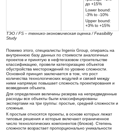
до +15%
Lower bound:
-3% to -10%
Upper bound:
+3% to +15%
ТЭО / FS – технико-экономическая оценка / Feasibility
Study
Помимо этого, специалисты Ingenix Group, опираясь на
внутреннюю базу данных по стоимости аналогичных
проектов и принятую в нефтегазовом строительстве
классификацию, провели категоризацию объектов
обустройства месторождений по уровню сложности.
Основной принцип заключается в том, что рост
количества технологических модулей и связей между
ними напрямую повышает сложность проектирования и
возведения объекта.
Для определения величины резерва на непредвиденные
расходы все объекты были классифицированы
экспертами на три группы: простые, средней сложности и
сложные.
К простым относятся проекты, в основе которых лежат
типовые решения и которые включают ограниченное
число технологических компонентов (блоков). Степень
сложности возрастает пропорционально уникальности