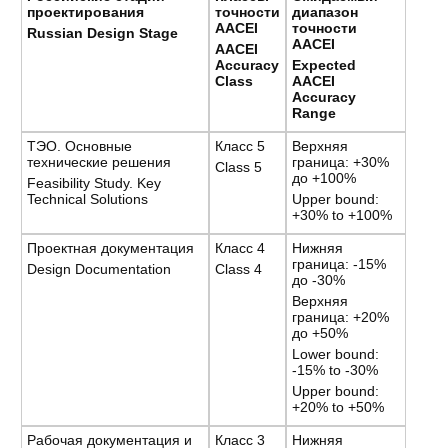
проектирования
точности
диапазон
AACEI
точности
Russian Design Stage
AACEI
AACEI
Accuracy
Expected
Class
AACEI
Accuracy
Range
ТЭО. Основные
Класс 5
Верхняя
технические решения
граница: +30%
Class 5
до +100%
Feasibility Study. Key
Technical Solutions
Upper bound:
+30% to +100%
Проектная документация
Класс 4
Нижняя
граница: -15%
Design Documentation
Class 4
до -30%
Верхняя
граница: +20%
до +50%
Lower bound:
-15% to -30%
Upper bound:
+20% to +50%
Рабочая документация и
Класс 3
Нижняя