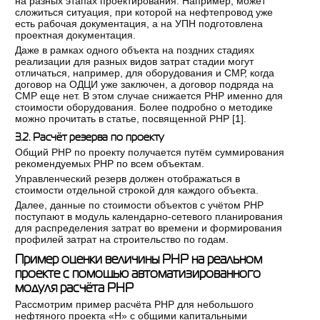
на разных этапах проектирования. Например, может
сложиться ситуация, при которой на нефтепровод уже
есть рабочая документация, а на УПН подготовлена
проектная документация.
Даже в рамках одного объекта на поздних стадиях
реализации для разных видов затрат стадии могут
отличаться, например, для оборудования и СМР, когда
договор на ОДЦИ уже заключен, а договор подряда на
СМР еще нет. В этом случае снижается РНР именно для
стоимости оборудования. Более подробно о методике
можно прочитать в статье, посвященной РНР [
1
].
3.2. Расчёт резерва по проекту
Общий РНР по проекту получается путём суммирования
рекомендуемых РНР по всем объектам.
Управленческий резерв должен отображаться в
стоимости отдельной строкой для каждого объекта.
Далее, данные по стоимости объектов с учётом РНР
поступают в модуль календарно-сетевого планирования
для распределения затрат во времени и формирования
профилей затрат на строительство по годам.
Пример оценки величины РНР на реальном
проекте с помощью автоматизированного
модуля расчёта РНР
Рассмотрим пример расчёта РНР для небольшого
нефтяного проекта «Н» с общими капитальными