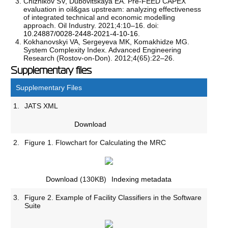
Chizhikov SV, Dubovitskaya EA. Pre-FEED CAPEX
evaluation in oil&gas upstream: analyzing effectiveness
of integrated technical and economic modelling
approach. Oil Industry. 2021;4:10–16. doi:
10.24887/0028-2448-2021-4-10-16
.
Kokhanovskyi VA, Sergeyeva MK, Komakhidze MG.
System Complexity Index. Advanced Engineering
Research (Rostov-on-Don). 2012;4(65):22–26.
Supplementary files
Supplementary Files
1.
JATS XML
Download
2.
Figure 1. Flowchart for Calculating the MRC
Download
(130KB)
Indexing metadata
3.
Figure 2. Example of Facility Classifiers in the Software
Suite