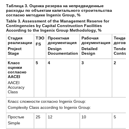
Таблица 3. Оценка резерва на непредвиденные
расходы по объектам капитального строительства
согласно методике Ingenix Group, %
Table 3. Assessment of the Management Reserve for
Contingencies by Capital Construction Facilities
According to the Ingenix Group Methodology, %
Стадия
ТЭО
Проектная
Рабочая
Тендер 
реализации
документация
документация
догово
FS
Project
Design
Detailed
Tender 
Stage
Documentation
Design
Con
tra
Класс
5
4
3
2
оценки
согласно
ААСЕI
AACEI
Accuracy
Class
Класс сложности согласно Ingenix Group:
Complexity Class according to Ingenix Group:
Простые
25
12
10
5
Simple