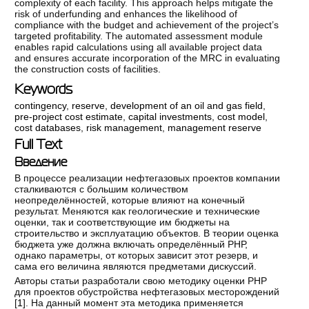
complexity of each facility. This approach helps mitigate the
risk of underfunding and enhances the likelihood of
compliance with the budget and achievement of the project’s
targeted profitability. The automated assessment module
enables rapid calculations using all available project data
and ensures accurate incorporation of the MRC in evaluating
the construction costs of facilities.
Keywords
сontingency
,
reserve
,
development of an oil and gas field
,
pre-project cost estimate
,
capital investments
,
cost model
,
cost databases
,
risk management
,
management reserve
Full Text
Введение
В процессе реализации нефтегазовых проектов компании
сталкиваются с большим количеством
неопределённостей, которые влияют на конечный
результат. Меняются как геологические и технические
оценки, так и соответствующие им бюджеты на
строительство и эксплуатацию объектов. В теории оценка
бюджета уже должна включать определённый РНР,
однако параметры, от которых зависит этот резерв, и
сама его величина являются предметами дискуссий.
Авторы статьи разработали свою методику оценки РНР
для проектов обустройства нефтегазовых месторождений
[
1
]. На данный момент эта методика применяется