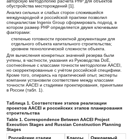
авторскую методологию расчёта РНР для объектов
обустройства месторождений [
1
].
Анализ сильных и слабых сторон сложившейся
международной и российской практики позволил
специалистам Ingenix Group сформировать подход, в
котором размер РНР определяется двумя ключевыми
факторами:
степенью готовности проектной документации для
отдельного объекта капитального строительства;
уровнем технологической сложности объекта.
Для вычисления конкретных значений резерва были
учтены, в частности, указания из Руководства DoE,
соотнесённые с классами точности методологии AACEI,
но скорректированные с учётом российской специфики.
Кроме того, опираясь на практический опыт, эксперты
компании установили соответствие между классами
точности AACEI и стадиями проектирования, принятыми
в России (табл. 1).
Таблица 1. Соответствие этапов реализации
проектов AACEI и российских этапов планирования
строительства
Table 1. Correspondence Between AACEI Project
Execution Stages and Russian Construction Planning
Stages
Российские стадии
Классы
Ожидаемый