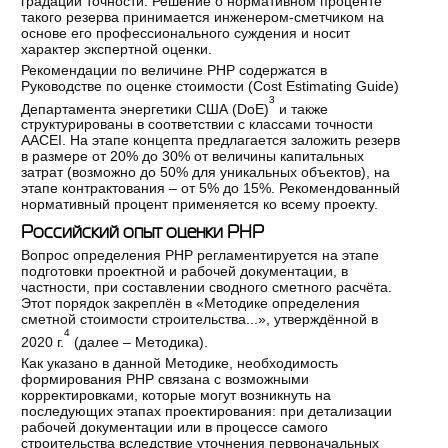
градаций точности. Решение о нормативном проценте
такого резерва принимается инженером-сметчиком на
основе его профессионального суждения и носит
характер экспертной оценки.
Рекомендации по величине РНР содержатся в
Руководстве по оценке стоимости (Cost Estimating Guide)
3
Департамента энергетики США (DoE)
и также
структурированы в соответствии с классами точности
AACEI. На этапе концепта предлагается заложить резерв
в размере от 20% до 30% от величины капитальных
затрат (возможно до 50% для уникальных объектов), на
этапе контрактования – от 5% до 15%. Рекомендованный
нормативный процент применяется ко всему проекту.
Российский опыт оценки РНР
Вопрос определения РНР регламентируется на этапе
подготовки проектной и рабочей документации, в
частности, при составлении сводного сметного расчёта.
Этот порядок закреплён в «Методике определения
сметной стоимости строительства...», утверждённой в
4
2020 г.
(далее – Методика).
Как указано в данной Методике, необходимость
формирования РНР связана с возможными
корректировками, которые могут возникнуть на
последующих этапах проектирования: при детализации
рабочей документации или в процессе самого
строительства вследствие уточнения первоначальных