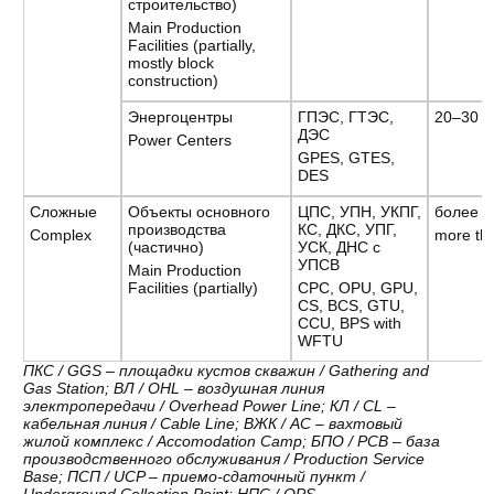
строительство)
Main Production
Facilities (partially,
mostly block
construction)
Энергоцентры
ГПЭС, ГТЭС,
20–30
ДЭС
Power Centers
GPES, GTES,
DES
Сложные
Объекты основного
ЦПС, УПН, УКПГ,
более 3
производства
КС, ДКС, УПГ,
Complex
more th
(частично)
УСК, ДНС с
УПСВ
Main Production
Facilities (partially)
CPC, OPU, GPU,
CS, BCS, GTU,
CCU, BPS with
WFTU
ПКС / GGS – площадки кустов скважин / Gathering and
Gas Station; ВЛ / OHL – воздушная линия
электропередачи / Overhead Power Line; КЛ / CL –
кабельная линия / Cable Line; ВЖК / AC – вахтовый
жилой комплекс / Accomodation Camp; БПО / PCB – база
производственного обслуживания / Production Service
Base; ПСП / UCP – приемо-сдаточный пункт /
Underground Collection Point; НПС / OPS –