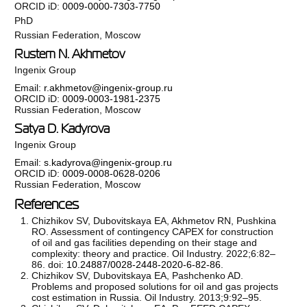
ORCID iD:
0009-0000-7303-7750
PhD
Russian Federation, Moscow
Rustem N. Akhmetov
Ingenix Group
Email:
r.akhmetov@ingenix-group.ru
ORCID iD:
0009-0003-1981-2375
Russian Federation, Moscow
Satya D. Kadyrova
Ingenix Group
Email:
s.kadyrova@ingenix-group.ru
ORCID iD:
0009-0008-0628-0206
Russian Federation, Moscow
References
Chizhikov SV, Dubovitskaya EA, Akhmetov RN, Pushkina
RO. Assessment of contingency CAPEX for construction
of oil and gas facilities depending on their stage and
complexity: theory and practice. Oil Industry. 2022;6:82–
86. doi:
10.24887/0028-2448-2020-6-82-86
.
Chizhikov SV, Dubovitskaya EA, Pashchenko AD.
Problems and proposed solutions for oil and gas projects
cost estimation in Russia. Oil Industry. 2013;9:92–95.