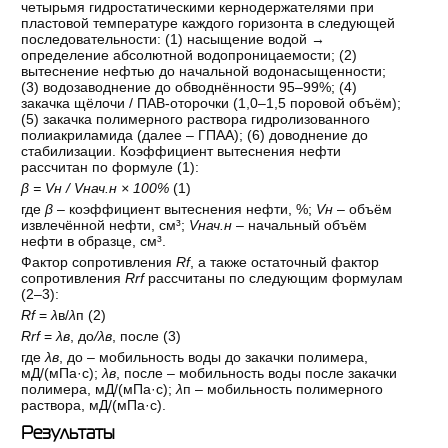
четырьмя гидростатическими кернодержателями при
пластовой температуре каждого горизонта в следующей
последовательности: (1) насыщение водой →
определение абсолютной водопроницаемости; (2)
вытеснение нефтью до начальной водонасыщенности;
(3) водозаводнение до обводнённости 95–99%; (4)
закачка щёлочи / ПАВ-оторочки (1,0–1,5 поровой объём);
(5) закачка полимерного раствора гидролизованного
полиакриламида (далее – ГПАА); (6) доводнение до
стабилизации. Коэффициент вытеснения нефти
рассчитан по формуле (1):
β = Vн / Vнач.н × 100%
(1)
где
β
– коэффициент вытеснения нефти, %;
V
н
– объём
извлечённой нефти, см³;
V
нач.н
– начальный объём
нефти в образце, см³.
Фактор сопротивления
Rf
, а также остаточный фактор
сопротивления
Rrf
рассчитаны по следующим формулам
(2–3):
Rf
=
λ
в/
λ
п (2)
Rrf
=
λ
в
, до
/
λ
в
, после (3)
где
λ
в
, до – мобильность воды до закачки полимера,
мД/(мПа·с);
λ
в
, после – мобильность воды после закачки
полимера, мД/(мПа·с);
λ
п – мобильность полимерного
раствора, мД/(мПа·с).
Результаты