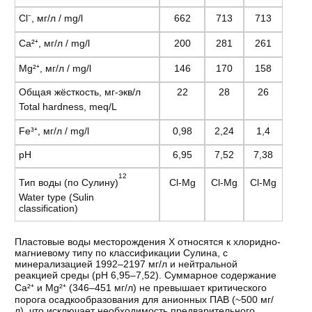
Cl⁻, мг/л / mg/l
662
713
713
Ca²⁺, мг/л / mg/l
200
281
261
Mg²⁺, мг/л / mg/l
146
170
158
Общая жёсткость, мг-экв/л
22
28
26
Total hardness, meq/L
Fe³⁺, мг/л / mg/l
0,98
2,24
1,4
pH
6,95
7,52
7,38
12
Тип воды (по Сулину)
Cl-Mg
Cl-Mg
Cl-Mg
Water type (Sulin
classification)
Пластовые воды месторождения X относятся к хлоридно-
магниевому типу по классификации Сулина, с
минерализацией 1992–2197 мг/л и нейтральной
реакцией среды (pH 6,95–7,52). Суммарное содержание
Ca²⁺ и Mg²⁺ (346–451 мг/л) не превышает критического
порога осадкообразования для анионных ПАВ (~500 мг/
л), что исключает необходимость предварительного