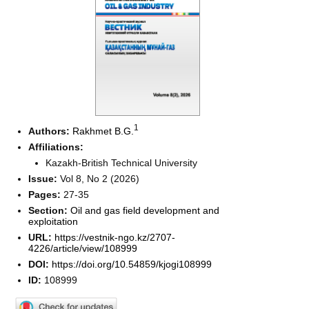
1
Authors:
Rakhmet B.G.
Affiliations:
Kazakh-British Technical University
Issue:
Vol 8, No 2 (2026)
Pages:
27-35
Section:
Oil and gas field development and
exploitation
URL:
https://vestnik-ngo.kz/2707-
4226/article/view/108999
DOI:
https://doi.org/10.54859/kjogi108999
ID:
108999