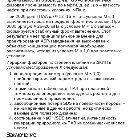
проницаемость по воде, д. ед.;
kro
–относительная
фазовая проницаемость по нефти, д. ед.;
μ
о
– вязкость
нефти при пластовых условиях, мПа·с.
При 2000 ppm ГПАА
μ
п
≈ 12–15 мПа·с условие M ≤ 1
выполняется лишь на пределе, фронт нестабилен. При
3000 ppm
μ
п
≈ 25–28 мПа·с условие M < 1 с запасом,
формируется стабильный фронт вытеснения. Этот
результат имеет принципиальное значение для
проектирования ASP-заводнения на высоковязких
объектах: концентрацию полимера необходимо
рассчитывать, исходя из условия M ≤ 1,0 при пластовых
условиях.
Иерархия факторов по степени влияния на ΔКИН в
условиях месторождения X следующая:
концентрация полимера (условие M ≤ 1,0) –
наиболее критичный параметр для высоковязких
нефтей;
термическая стабильность ПАВ при пластовой
температуре определяет пригодность реагента для
промышленного применения;
адсорбционные потери SDS на поверхности породы –
не измеренные в данной работе, но критически
важные для полевого дизайна;
соотношение NaOH/SDS влияет на интенсивность
генерации природного ко-ПАВ из органических кислот
нефти.
Заключение