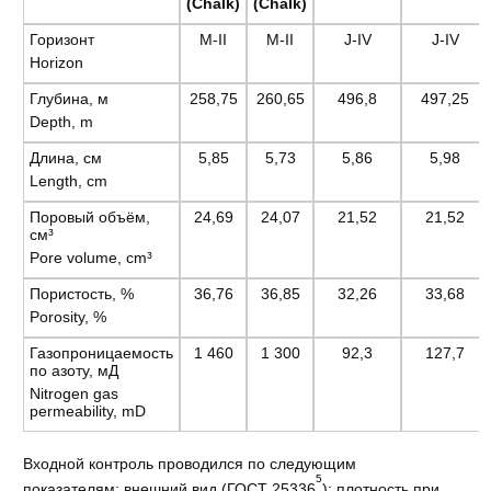
(Chalk)
(Chalk)
Горизонт
М-II
М-II
J-IV
J-IV
Horizon
Глубина, м
258,75
260,65
496,8
497,25
Depth, m
Длина, см
5,85
5,73
5,86
5,98
Length, cm
Поровый объём,
24,69
24,07
21,52
21,52
см³
Pore volume, cm³
Пористость, %
36,76
36,85
32,26
33,68
Porosity, %
Газопроницаемость
1 460
1 300
92,3
127,7
по азоту, мД
Nitrogen gas
permeability, mD
Входной контроль проводился по следующим
5
показателям: внешний вид (ГОСТ 25336
); плотность при