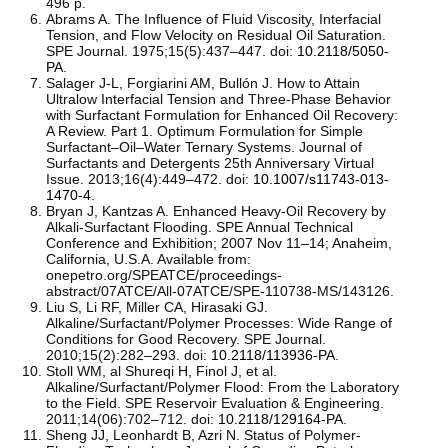
496 p.
Abrams A. The Influence of Fluid Viscosity, Interfacial
Tension, and Flow Velocity on Residual Oil Saturation.
SPE Journal. 1975;15(5):437–447. doi:
10.2118/5050-
PA
.
Salager J-L, Forgiarini AM, Bullón J. How to Attain
Ultralow Interfacial Tension and Three-Phase Behavior
with Surfactant Formulation for Enhanced Oil Recovery:
A Review. Part 1. Optimum Formulation for Simple
Surfactant–Oil–Water Ternary Systems. Journal of
Surfactants and Detergents 25th Anniversary Virtual
Issue. 2013;16(4):449–472. doi:
10.1007/s11743-013-
1470-4
.
Bryan J, Kantzas A. Enhanced Heavy-Oil Recovery by
Alkali-Surfactant Flooding. SPE Annual Technical
Conference and Exhibition; 2007 Nov 11–14; Anaheim,
California, U.S.A. Available from:
onepetro.org/SPEATCE/proceedings-
abstract/07ATCE/All-07ATCE/SPE-110738-MS/143126.
Liu S, Li RF, Miller CA, Hirasaki GJ.
Alkaline/Surfactant/Polymer Processes: Wide Range of
Conditions for Good Recovery. SPE Journal.
2010;15(2):282–293. doi:
10.2118/113936-PA
.
Stoll WM, al Shureqi H, Finol J, et al.
Alkaline/Surfactant/Polymer Flood: From the Laboratory
to the Field. SPE Reservoir Evaluation & Engineering.
2011;14(06):702–712. doi:
10.2118/129164-PA
.
Sheng JJ, Leonhardt B, Azri N. Status of Polymer-