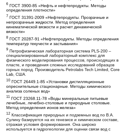
6
ГОСТ 3900-85 «Нефть и нефтепродукты. Методы
определения плотности»
7
ГОСТ 31391-2009 «Нефтепродукты. Прозрачные и
непрозрачные жидкости. Метод определения
кинематической вязкости и расчет динамической
вязкости»
8
ГОСТ 20287-91 «Нефтепродукты. Методы определения
температур текучести и застывания»
9
Петрофизическая лабораторная система PLS-200 –
специализированный лабораторный комплекс для
физического моделирования процессов, происходящих в
пласте, и проведения сложных исследований образцов
горных пород. Производитель Petrolabs Tech Limited,
Core
Lab
, США.
10
ГОСТ 26449.1-85 «Установки дистилляционные
опреснительные стационарные. Методы химического
анализа соленых вод»
11
ГОСТ 23268.11-78 «Воды минеральные питьевые
лечебные, лечебно-столовые и природные столовые.
Метод определения ионов железа»
12
Классификация природных и подземных вод по В.А.
Сулину базируется на их генезисе и химическом составе,
отражая условия формирования. Она широко
используется в гидрогеологии для оценки связи вод с