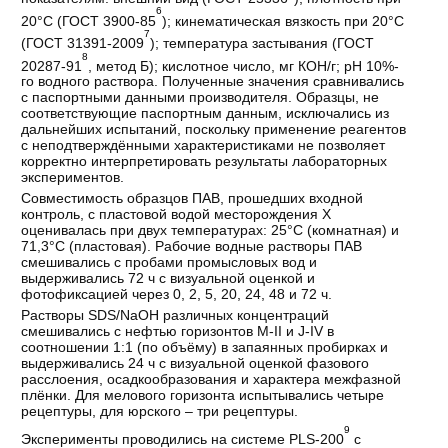
6
20°С (ГОСТ 3900-85
); кинематическая вязкость при 20°С
7
(ГОСТ 31391-2009
); температура застывания (ГОСТ
8
20287-91
, метод Б); кислотное число, мг КОН/г; pH 10%-
го водного раствора. Полученные значения сравнивались
с паспортными данными производителя. Образцы, не
соответствующие паспортным данным, исключались из
дальнейших испытаний, поскольку применение реагентов
с неподтверждёнными характеристиками не позволяет
корректно интерпретировать результаты лабораторных
экспериментов.
Совместимость образцов ПАВ, прошедших входной
контроль, с пластовой водой месторождения X
оценивалась при двух температурах: 25°С (комнатная) и
71,3°С (пластовая). Рабочие водные растворы ПАВ
смешивались с пробами промысловых вод и
выдерживались 72 ч с визуальной оценкой и
фотофиксацией через 0, 2, 5, 20, 24, 48 и 72 ч.
Растворы SDS/NaOH различных концентраций
смешивались с нефтью горизонтов М-II и J-IV в
соотношении 1:1 (по объёму) в запаянных пробирках и
выдерживались 24 ч с визуальной оценкой фазового
расслоения, осадкообразования и характера межфазной
плёнки. Для мелового горизонта испытывались четыре
рецептуры, для юрского – три рецептуры.
9
Эксперименты проводились на системе PLS-200
с