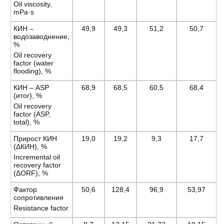
Oil viscosity,
mPa·s
КИН –
49,9
49,3
51,2
50,7
водозаводнение,
%
Oil recovery
factor (water
flooding), %
КИН – ASP
68,9
68,5
60,5
68,4
(итог), %
Oil recovery
factor (ASP,
total), %
Прирост КИН
19,0
19,2
9,3
17,7
(ΔКИН), %
Incremental oil
recovery factor
(ΔORF), %
Фактор
50,6
128,4
96,9
53,97
сопротивления
Resistance factor