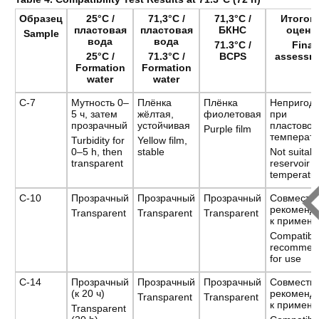
Образец
25°С /
71,3°С /
71,3°С /
Итогов
пластовая
пластовая
БКНС
оценк
Sample
вода
вода
71.3°C /
Final
25°
C
/
71.3°
C
/
BCPS
assessm
Formation
Formation
water
water
С-7
Мутность 0–
Плёнка
Плёнка
Непригод
5 ч, затем
жёлтая,
фиолетовая
при
прозрачный
устойчивая
пластовой
Purple film
температ
Turbidity for
Yellow film,
0–5 h, then
stable
Not suitabl
transparent
reservoir
temperatu
С-10
Прозрачный
Прозрачный
Прозрачный
Совмести
рекоменд
Transparent
Transparent
Transparent
к примен
Compatibl
recommen
for use
С-14
Прозрачный
Прозрачный
Прозрачный
Совмести
(к 20 ч)
рекоменд
Transparent
Transparent
к примен
Transparent