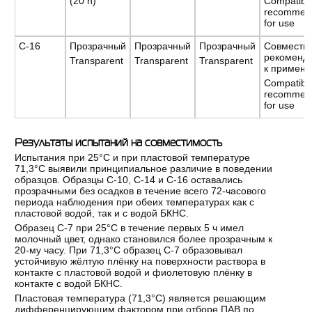
(20 h)
Compatibl
recommen
for use
С-16
Прозрачный
Прозрачный
Прозрачный
Совмести
рекоменд
Transparent
Transparent
Transparent
к примен
Compatibl
recommen
for use
Результаты испытаний на совместимость
Испытания при 25°С и при пластовой температуре
71,3°С выявили принципиальное различие в поведении
образцов. Образцы С-10, С-14 и С-16 оставались
прозрачными без осадков в течение всего 72-часового
периода наблюдения при обеих температурах как с
пластовой водой, так и с водой БКНС.
Образец С-7 при 25°С в течение первых 5 ч имел
молочный цвет, однако становился более прозрачным к
20-му часу. При 71,3°С образец С-7 образовывал
устойчивую жёлтую плёнку на поверхности раствора в
контакте с пластовой водой и фиолетовую плёнку в
контакте с водой БКНС.
Пластовая температура (71,3°С) является решающим
дифференцирующим фактором при отборе ПАВ по