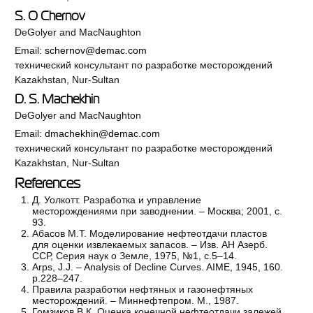
S. O Chernov
DeGolyer and MacNaughton
Email:
schernov@demac.com
технический консультант по разработке месторождений
Kazakhstan, Nur-Sultan
D. S. Machekhin
DeGolyer and MacNaughton
Email:
dmachekhin@demac.com
технический консультант по разработке месторождений
Kazakhstan, Nur-Sultan
References
Д. Уолкотт. Разработка и управление
месторождениями при заводнении. – Москва; 2001, с.
93.
Абасов М.Т. Моделирование нефтеотдачи пластов
для оценки извлекаемых запасов. – Изв. АН Азерб.
ССР, Серия наук о Земле, 1975, №1, с.5–14.
Arps, J.J. – Analysis of Decline Curves. AIME, 1945, 160.
р.228–247.
Правила разработки нефтяных и газонефтяных
месторождений. – Миннефтепром. М., 1987.
Гомзиков В.К. Оценка конечной нефтеотдачи залежей