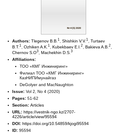
1
1
Authors:
Tlegenov B.B.
,
Shishkin V.V.
,
Turtaev
1
1
2
2
B.T.
,
Ozhiken A.K.
,
Kubekbaev E.I.
,
Bakieva A.B.
,
3
3
Chernov S.O
,
Machekhin D.S.
Affiliations:
ТОО «КМГ Инжиниринг»
Филиал ТОО «КМГ Инжиниринг»
КазНИПИмунайгаз
DeGolyer and MacNaughton
Issue:
Vol 2, No 4 (2020)
Pages:
51-62
Section:
Articles
URL:
https://vestnik-ngo.kz/2707-
4226/article/view/95594
DOI:
https://doi.org/10.54859/kjogi95594
ID:
95594