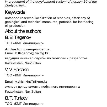
improvement of the development system of horizon 10 of the
Zhetybai field.
Keywords
untapped reserves
,
localization of reserves
,
efficiency of
geological and technical measures
,
potential for increasing
oil production
About the authors
B. B. Tlegenov
ТОО «КМГ Инжиниринг»
Author for correspondence.
Email:
b.tlegenov@niikmg.kz
ведущий инженер службы по геологии и разработке
Kazakhstan, Nur-Sultan
V. V. Shishkin
ТОО «КМГ Инжиниринг»
Email:
v.shishkin@niikmg.kz
эксперт департамента нефтяного инжиниринга
Kazakhstan, Nur-Sultan
B. T. Turtaev
ТОО «КМГ Инжиниринг»