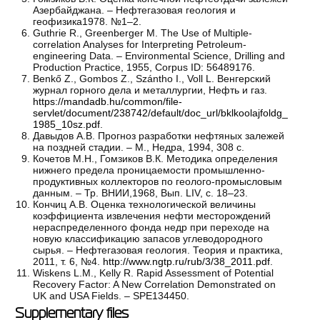
Азербайджана. – Нефтегазовая геология и
геофизика1978. №1–2.
Guthrie R., Greenberger M. The Use of Multiple-
correlation Analyses for Interpreting Petroleum-
engineering Data. – Environmental Science, Drilling and
Production Practice, 1955, Corpus ID: 56489176.
Benkő Z., Gombos Z., Szántho I., Voll L. Венгерский
журнал горного дела и металлургии, Нефть и газ.
https://mandadb.hu/common/file-
servlet/document/238742/default/doc_url/bklkoolajfoldg_
1985_10sz.pdf
.
Давыдов А.В. Прогноз разработки нефтяных залежей
на поздней стадии. – М., Недра, 1994, 308 с.
Кочетов М.Н., Гомзиков В.К. Методика определения
нижнего предела проницаемости промышленно-
продуктивных коллекторов по геолого-промысловым
данным. – Тр. ВНИИ,1968, Вып. LIV, с. 18–23.
Кончиц А.В. Оценка технологической величины
коэффициента извлечения нефти месторождений
нераспределенного фонда недр при переходе на
новую классификацию запасов углеводородного
сырья. – Нефтегазовая геология. Теория и практика,
2011, т. 6, №4.
http://www.ngtp.ru/rub/3/38_2011.pdf
.
Wiskens L.M., Kelly R. Rapid Assessment of Potential
Recovery Factor: A New Correlation Demonstrated on
UK and USA Fields. – SPE134450.
Supplementary files