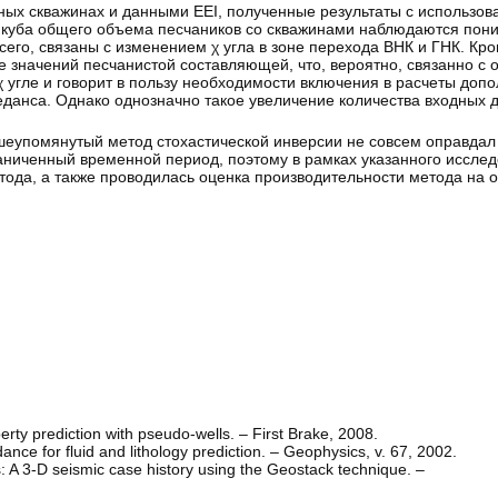
ых скважинах и данными EEI, полученные результаты с использов
о куба общего объема песчаников со скважинами наблюдаются пон
сего, связаны с изменением χ угла в зоне перехода ВНК и ГНК. Кро
значений песчанистой составляющей, что, вероятно, связанно с о
угле и говорит в пользу необходимости включения в расчеты доп
педанса. Однако однозначно такое увеличение количества входных 
ышеупомянутый метод стохастической инверсии не совсем оправда
раниченный временной период, поэтому в рамках указанного иссле
тода, а также проводилась оценка производительности метода на
rty prediction with pseudo-wells. – First Brake, 2008.
nce for fluid and lithology prediction. – Geophysics, v. 67, 2002.
: A 3-D seismic case history using the Geostack technique. –