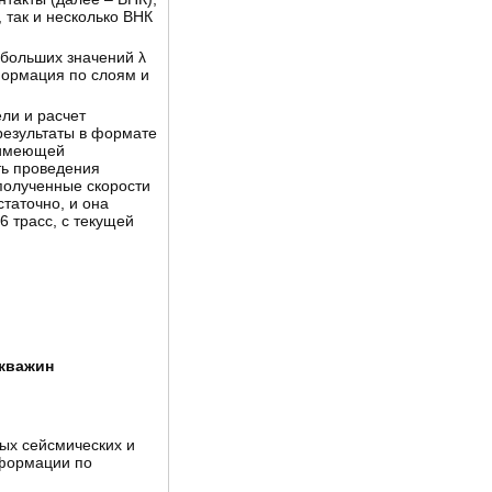
 так и несколько ВНК
ебольших значений λ
формация по слоям и
ли и расчет
результаты в формате
 имеющей
ть проведения
 полученные скорости
статочно, и она
 трасс, с текущей
скважин
ых сейсмических и
нформации по