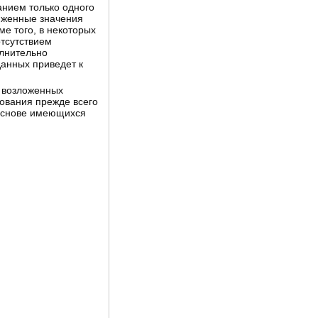
анием только одного
иженные значения
ме того, в некоторых
тсутствием
олнительно
данных приведет к
л возложенных
дования прежде всего
 основе имеющихся