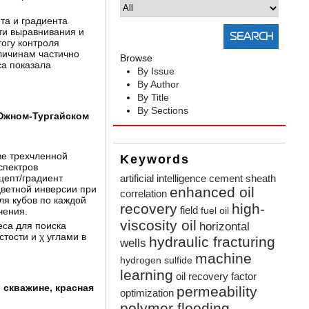
та и градиента
ти выравнивания и
огу контроля
личинам частично
Browse
са показала
By Issue
By Author
By Title
By Sections
 Южном-Тургайском
ве трехчленной
Keywords
спектров
цепт/градиент
artificial intelligence
cement sheath
ветной инверсии при
enhanced oil
correlation
ля кубов по каждой
recovery
high-
field
чения.
fuel oil
viscosity oil
са для поиска
horizontal
тости и χ углами в
hydraulic fracturing
wells
machine
hydrogen sulfide
learning
oil recovery factor
 скважине, красная
permeability
optimization
polymer flooding