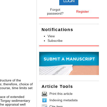
Forgot
Register
password?
Notifications
View
Subscribe
tructure of the
; therefore, choice of
Article Tools
ourse, time limits set
Print this article
race of extended
Indexing metadata
th Torgay sedimentary
the appraisal well
Cite item