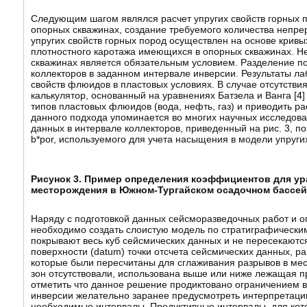
Следующим шагом являлся расчет упругих свойств горных п
опорных скважинах, создание требуемого количества непрер
упругих свойств горных пород осуществлен на основе кривы
плотностного каротажа имеющихся в опорных скважинах. Н
скважинах является обязательным условием. Разделение п
коллекторов в заданном интервале инверсии. Результаты ла
свойств флюидов в пластовых условиях. В случае отсутств
калькулятор, основанный на уравнениях Батзела и Ванга [
4
]
типов пластовых флюидов (вода, нефть, газ) и приводить р
данного подхода упоминается во многих научных исследован
данных в интервале коллекторов, приведенный на рис. 3, п
b*por, используемого для учета насыщения в модели упругих
Рисунок 3. Пример определения коэффициентов для ур
месторождения в Южном-Тургайском осадочном бассей
Наряду с подготовкой данных сейсморазведочных работ и о
необходимо создать слоистую модель по стратиграфическим
покрывают весь куб сейсмических данных и не пересекаютс
поверхности (datum) точки отсчета сейсмических данных, р
которые были пересчитаны для сглаживания разрывов в мест
зон отсутствовали, использована выше или ниже лежащая п
отметить что данное решение продиктовано ограничением 
инверсии желательно заранее предусмотреть интерпретаци
необходимые интервалы. Продуктивные интервалы, для кот