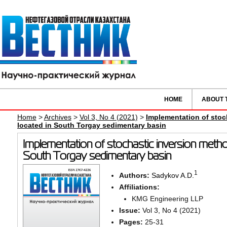
HOME
ABOUT 
Home
>
Archives
>
Vol 3, No 4 (2021)
>
Implementation of stoc
located in South Torgay sedimentary basin
Implementation of stochastic inversion metho
South Torgay sedimentary basin
1
Authors:
Sadykov A.D.
Affiliations:
KMG Engineering LLP
Issue:
Vol 3, No 4 (2021)
Pages:
25-31