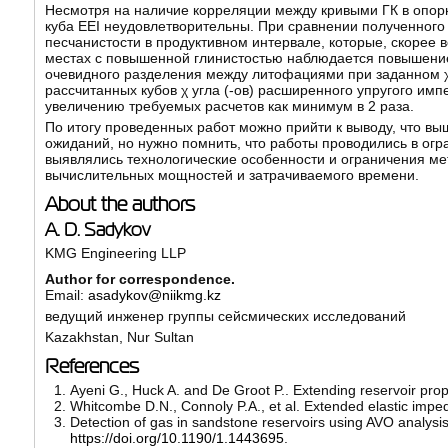
Несмотря на наличие корреляции между кривыми ГК в опорн
куба EEI неудовлетворительны. При сравнении полученног
песчанистости в продуктивном интервале, которые, скорее в
местах с повышенной глинистостью наблюдается повышение 
очевидного разделения между литофациями при заданном χ 
рассчитанных кубов χ угла (-ов) расширенного упругого им
увеличению требуемых расчетов как минимум в 2 раза.
По итогу проведенных работ можно прийти к выводу, что в
ожиданий, но нужно помнить, что работы проводились в ог
выявлялись технологические особенности и ограничения ме
вычислительных мощностей и затрачиваемого времени.
About the authors
A. D. Sadykov
KMG Engineering LLP
Author for correspondence.
Email:
asadykov@niikmg.kz
ведущий инженер группы сейсмических исследований
Kazakhstan, Nur Sultan
References
Ayeni G., Huck A. and De Groot P.. Extending reservoir prope
Whitcombe D.N., Connoly P.A., et al. Extended elastic impeda
Detection of gas in sandstone reservoirs using AVO analysis
https://doi.org/10.1190/1.1443695
.