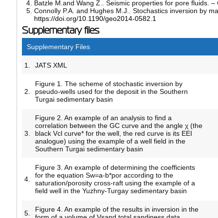
Batzle M.and Wang Z.. Seismic properties for pore fluids. –
Connolly P.A. and Hughes M.J.. Stochastics inversion by m
https://doi.org/10.1190/geo2014-0582.1
Supplementary files
Supplementary Files
1.
JATS XML
Figure 1. The scheme of stochastic inversion by
2.
pseudo-wells used for the deposit in the Southern
Turgai sedimentary basin
Figure 2. An example of an analysis to find a
correlation between the GC curve and the angle χ (the
3.
black Vcl curve* for the well, the red curve is its EEI
analogue) using the example of a well field in the
Southern Turgai sedimentary basin
Figure 3. An example of determining the coefficients
for the equation Sw=a-b*por according to the
4.
saturation/porosity cross-raft using the example of a
field well in the Yuzhny-Turgay sedimentary basin
Figure 4. An example of the results in inversion in the
5.
form of a volume of Vsand total sandiness data