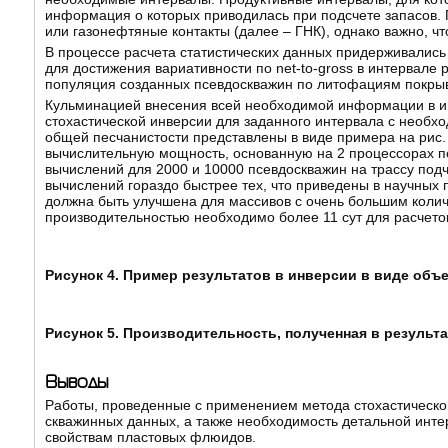
информация о которых приводилась при подсчете запасов. П
или газонефтяные контакты (далее – ГНК), однако важно, ч
В процессе расчета статистических данных придерживались 
для достижения вариативности по net-to-gross в интервал
популяция созданных псевдоскважин по литофациям покры
Кульминацией внесения всей необходимой информации в ин
стохастической инверсии для заданного интервала с необ
общей песчанистости представлены в виде примера на рис
вычислительную мощность, основанную на 2 процессорах п
вычислений для 2000 и 10000 псевдоскважин на трассу подч
вычислений гораздо быстрее тех, что приведены в научных п
должна быть улучшена для массивов с очень большим количе
производительностью необходимо более 11 сут для расчето
Рисунок 4. Пример результатов в инверсии в виде объ
Рисунок 5. Производительность, полученная в результ
Выводы
Работы, проведенные с применением метода стохастической
скважинных данных, а также необходимость детальной инт
свойствам пластовых флюидов.