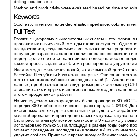
drilling locations etc.
Method and productivity were evaluated based on time and exi
Keywords
Stochastic inversion
,
extended elastic impedance
,
colored inver
Full Text
Развитие цифровых вычислительных систем и технологии в г
проводимых вычислений, методы стали доступнее. Одним из
псевдоскважин, создаваемых с использованием продолжител
популяции заранее заданного количества псевдоскважин и 
пород. Целью является дальнейший подбор наиболее подх
каждой трассы заданного объема расширенного упругого им
Идея метода не является новой, хотя с высокой долей вер
бассейне Республики Казахстан, впервые. Описание этого м
статьях многих зарубежных исследователей [
1
]. Аналогичн
данных, преобразованных в вид трехмерных объемов χ (CHI)
описание этих и других использованных методов в данной 
итогом проделанной работы.
На исследуемом месторождении была проведена 3D МОГТ-с
порядка 880 и общее количество трасс порядка 1,6*106. Д
«истинных» амплитуд. На финальных результатах обработк
масштабирования и приведения фазы импульса к нулю не 
были рассчитаны куб полной кратности и 9 частично угловы
использовано только 5. На площади в разные годы было пр
момент проведения исследования только в 4 из них имели
упругих свойств. Привязка к временному сейсмическому ку