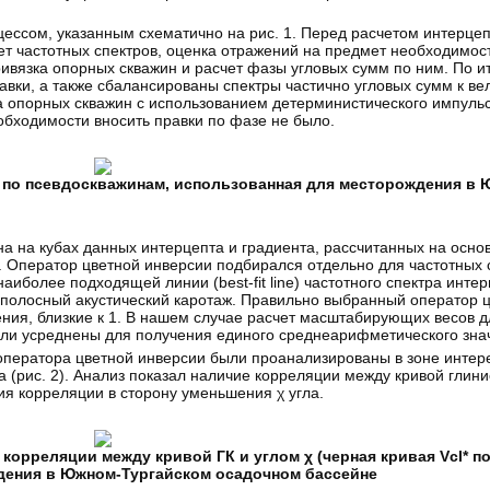
цессом, указанным схематично на рис. 1. Перед расчетом интерцеп
чет частотных спектров, оценка отражений на предмет необходимос
ивязка опорных скважин и расчет фазы угловых сумм по ним. По ит
ки, а также сбалансированы спектры частично угловых сумм к ве
а опорных скважин с использованием детерминистического импуль
бходимости вносить правки по фазе не было.
и по псевдоскважинам, использованная для месторождения в
на на кубах данных интерцепта и градиента, рассчитанных на осно
]. Оператор цветной инверсии подбирался отдельно для частотных 
иболее подходящей линии (best-fit line) частотного спектра интер
олосный акустический каротаж. Правильно выбранный оператор ц
ния, близкие к 1. В нашем случае расчет масштабирующих весов д
были усреднены для получения единого среднеарифметического зна
ператора цветной инверсии были проанализированы в зоне интере
 (рис. 2). Анализ показал наличие корреляции между кривой глинис
ия корреляции в сторону уменьшения χ угла.
корреляции между кривой ГК и углом χ (черная кривая Vcl* по
ждения в Южном-Тургайском осадочном бассейне