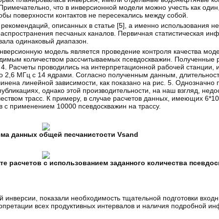
римечательно, что в инверсионной модели можно учесть как один,
тобы поверхности контактов не пересекались между собой.
рекомендаций, описанных в статье [
5
], а именно использования н
е распространения песчаных каналов. Первичная статистическая ин
вала одинаковый диапазон.
версионную модель является проведение контроля качества моде
ходимым количеством рассчитываемых псевдоскважин. Полученные 
. 4. Расчеты проводились на интерпретационной рабочей станции,
о 2,6 МГц с 14 ядрами. Согласно полученным данным, длительнос
инена линейной зависимости, как показано на рис. 5. Однозначно
убликациях, однако этой производительности, на наш взгляд, недо
ством трасс. К примеру, в случае расчетов данных, имеющих 6*106
в с применением 10000 псевдоскважин на трассу.
ема данных общей песчанистости Vsand
ате расчетов с использованием заданного количества псевдо
 инверсии, показали необходимость тщательной подготовки входн
ерпретации всех продуктивных интервалов и наличия подробной и