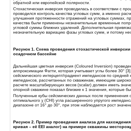
обратной или европейской полярности.
Стохастическая инверсия проводилась в соответствии с про
проводился контроль качества угловых сумм, а именно рас
улучшения протяженности отражений на угловых суммах, пр
качества были применены незначительные временные поправ
угловой суммы ближних удалений. Дополнительная привязк
незначительную вариацию фазы угловых сумм, и потому нео
Рисунок 1. Схема проведения стохастической инверси
осадочном бассейне
Дальнейшая цветная инверсия (Coloured Inversion) проведе
аппроксимации Фатти, которая учитывает углы более 30° [
3
сейсмического интерцепт/градиент импедансов по средней на
импедансов, рассчитанных по скважинам, имеющим широкоп
расчете масштабирующих весов (scalar) должен иметь значе
опорной скважине показал близкие к 1 значения, которые 
Полученные кубы сейсмических данных после применения о
оптимального χ (CHI) угла расширенного упругого импеданса
диапазоне от 16° до 30°, при этом наблюдается рост значен
Рисунок 2. Пример проведения анализа для нахождения 
кривая – её EEI аналог) на примере скважины месторо