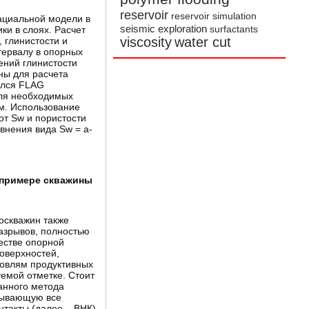
reservoir
reservoir simulation
фациальной модели в
seismic exploration
ки в слоях. Расчет
surfactants
viscosity
water cut
 глинистости и
тервалу в опорных
ений глинистости
ны для расчета
ялся FLAG
для необходимых
ям. Использование
от Sw и пористости
внения вида Sw = a-
 примере скважины
оскважин также
азрывов, полностью
естве опорной
оверхностей,
ровлям продуктивных
емой отметке. Стоит
анного метода
итывающую все
такты (далее – ВНК),