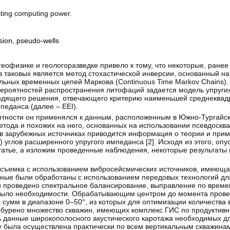
sting computing power.
sion
,
pseudo-wells
еофизике и геологоразведке привело к тому, что некоторые, ране
 таковых является метод стохастической инверсии, основанный на
ьных временных цепей Маркова (Continuous Time Markov Chains).
вероятностей распространения литофаций задается модель упругих
одящего решения, отвечающего критерию наименьшей среднеквад
педанса (далее – EEI).
оятности он применялся к данным, расположенным в Южно-Тургайс
етода и похожих на него, основанных на использовании псевдосква
о в зарубежных источниках приводится информация о теории и при
 углов расширенного упругого импеданса [
2
]. Исходя из этого, оп
статье, а изложим проведенные наблюдения, некоторые результаты 
ъемка с использованием вибросейсмических источников, имеюща
анные были обработаны с использованием передовых технологий д
и проведено спектральное балансирование, выправление по време
было необходимости. Обрабатывающим центром до момента прове
х сумм в диапазоне 0–50°, из которых для оптимизации количества
обурено множество скважин, имеющих комплекс ГИС по продуктивно
сь данные широкополосного акустического каротажа необходимых 
бу была осуществлена практически по всем вертикальным скважина