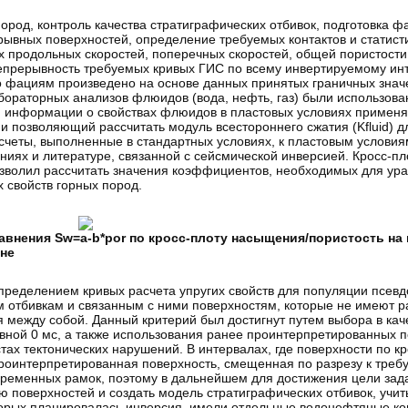
ород, контроль качества стратиграфических отбивок, подготовка 
ывных поверхностей, определение требуемых контактов и статисти
х продольных скоростей, поперечных скоростей, общей пористости,
епрерывность требуемых кривых ГИС по всему инвертируемому ин
о фациям произведено на основе данных принятых граничных знач
бораторных анализов флюидов (вода, нефть, газ) были использова
ия информации о свойствах флюидов в пластовых условиях примен
 и позволяющий рассчитать модуль всестороннего сжатия (Kfluid) 
асчеты, выполненные в стандартных условиях, к пластовым услови
иях и литературе, связанной с сейсмической инверсией. Кросс-пл
озволил рассчитать значения коэффициентов, необходимых для ура
 свойств горных пород.
авнения Sw=a-b*por по кросс-плоту насыщения/пористость на
не
пределением кривых расчета упругих свойств для популяции псевд
 отбивкам и связанным с ними поверхностям, которые не имеют р
я между собой. Данный критерий был достигнут путем выбора в кач
авной 0 мс, а также использования ранее проинтерпретированных п
ах тектонических нарушений. В интервалах, где поверхности по к
роинтерпретированная поверхность, смещенная по разрезу к требу
временных рамок, поэтому в дальнейшем для достижения цели зад
ю поверхностей и создать модель стратиграфических отбивок, уч
орых планировалась инверсия, имели отдельные водонефтяные кон