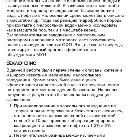
экспериментальный анализ с использованием породы и
вышеуказанных жидкостей. В зависимости от масштаба
меняется и характер исследования. Взаимодействие
воды с нефтью в малосольной среде может быть описано
в масштабе пор, тогда как реакцию гидрофобной породы
при контакте с малосольной водой можно исследовать
как в масштабе пор, так и в масштабе керна.
Экспериментальное заводнение с малосольным
раствором на керновом материале дает возможность
оценить поведение кривых ОФП. Это, в свою же очередь,
гарантирует точный прогноз эффективности
обсуждаемого МУН.
Заключение
В данной работе были перечислены и описаны критерии
и широко известные механизмы малосольного
заводнения. Кроме этого, была дана оценка
эффективности малосольной воды в извлечении нефти
на терригенном месторождении Казахстана. На основе
полученных результатов были сделаны следующие
заключения:
При моделировании малосольного заводнения на
терригенном месторождении Казахстана выяснилось,
что понижение содержания солей в закачиваемой
воде в 2 и 10 раз привело к обсервации прироста
коэффициента извлечения нефти на 1,3% и 2%
соответственно.
Незначительная разница между изучаемыми