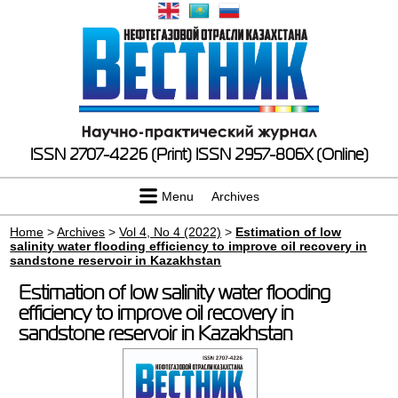
ISSN 2707-4226 (Print)
ISSN 2957-806X (Online)
Menu
Archives
Home
>
Archives
>
Vol 4, No 4 (2022)
>
Estimation of low
salinity water flooding efficiency to improve oil recovery in
sandstone reservoir in Kazakhstan
Estimation of low salinity water flooding
efficiency to improve oil recovery in
sandstone reservoir in Kazakhstan