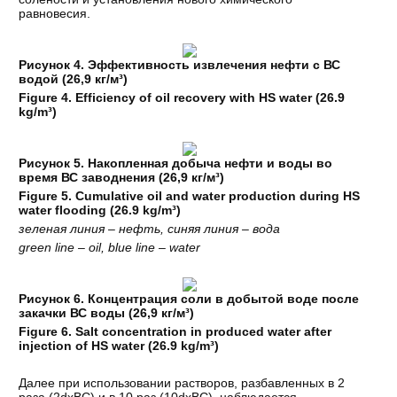
равновесия.
Рисунок 4. Эффективность извлечения нефти с ВС
водой (26,9 кг/м³)
Figure 4. Efficiency of oil recovery with HS water (26.9
kg/m³)
Рисунок 5. Накопленная добыча нефти и воды во
время ВС заводнения (26,9 кг/м³)
Figure 5. Cumulative oil and water production during HS
water flooding (26.9 kg/m³)
зеленая линия – нефть, синяя линия – вода
green line – oil, blue line – water
Рисунок 6. Концентрация соли в добытой воде после
закачки ВС воды (26,9 кг/м³)
Figure 6. Salt concentration in produced water after
injection of HS water (26.9 kg/m³)
Далее при использовании растворов, разбавленных в 2
раза (2dxВС) и в 10 раз (10dxВС), наблюдается