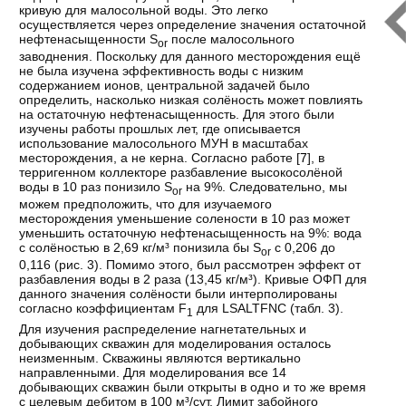
кривую для малосольной воды. Это легко
осуществляется через определение значения остаточной
нефтенасыщенности S
после малосольного
or
заводнения. Поскольку для данного месторождения ещё
не была изучена эффективность воды с низким
содержанием ионов, центральной задачей было
определить, насколько низкая солёность может повлиять
на остаточную нефтенасыщенность. Для этого были
изучены работы прошлых лет, где описывается
использование малосольного МУН в масштабах
месторождения, а не керна. Согласно работе [
7
], в
терригенном коллекторе разбавление высокосолёной
воды в 10 раз понизило S
на 9%. Следовательно, мы
or
можем предположить, что для изучаемого
месторождения уменьшение солености в 10 раз может
уменьшить остаточную нефтенасыщенность на 9%: вода
с солёностью в 2,69 кг/м³ понизила бы S
с 0,206 до
or
0,116 (рис. 3). Помимо этого, был рассмотрен эффект от
разбавления воды в 2 раза (13,45 кг/м³). Кривые ОФП для
данного значения солёности были интерполированы
согласно коэффициентам F
для LSALTFNC (табл. 3).
1
Для изучения распределение нагнетательных и
добывающих скважин для моделирования осталось
неизменным. Скважины являются вертикально
направленными. Для моделирования все 14
добывающих скважин были открыты в одно и то же время
с целевым дебитом в 100 м³/сут. Лимит забойного