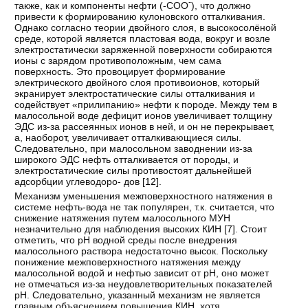
-
также, как и компоненты нефти (-COO
), что должно
привести к формированию кулоновского отталкивания.
Однако согласно теории двойного слоя, в высокосолёной
среде, которой является пластовая вода, вокруг и возле
электростатически заряженной поверхности собираются
ионы с зарядом противоположным, чем сама
поверхность. Это провоцирует формирование
электрического двойного слоя противоионов, который
экранирует электростатические силы отталкивания и
содействует «прилипанию» нефти к породе. Между тем в
малосольной воде дефицит ионов увеличивает толщину
ЭДС из-за рассеянных ионов в ней, и он не перекрывает,
а, наоборот, увеличивает отталкивающиеся силы.
Следовательно, при малосольном заводнении из-за
широкого ЭДС нефть отталкивается от породы, и
электростатические силы противостоят дальнейшей
адсорбции углеводоро- дов [
12
].
Механизм уменьшения межповерхностного натяжения в
системе нефть-вода не так популярен, т.к. считается, что
снижение натяжения путем малосольного МУН
незначительно для наблюдения высоких КИН [
7
]. Стоит
отметить, что pH водной среды после внедрения
малосольного раствора недостаточно высок. Поскольку
понижение межповерхностного натяжения между
малосольной водой и нефтью зависит от pH, оно может
не отмечаться из-за неудовлетворительных показателей
pH. Следовательно, указанный механизм не является
главным объяснением повышения КИН, хотя