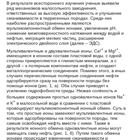
В результате всестороннего изучения ученые выявили
ряд механизмов малосольного заводнения,
ответственных за высокую эффективность и улучшение
смачиваемости в терригенных породах. Среди них
наиболее распространенными являются
мультикомпонентный обмен ионами, увеличение pH,
снижение межповерхностного натяжения между водой и
нефтью, миграция мелких частиц, расширение
электрического двойного слоя (далее – ЭДС).
+
+
Мультивалентные и двухвалентные ионы, Ca²
и Mg²
,
имеющиеся в ионном составе пластовой воды, с одной
стороны прикрепляются к глинистым минералам, а с
другой – к полярным компонентам нефти, и создают
металлоорганические соединения. Помимо этого, в иных
случаях перечисленные полярные соединения нефти
адсорбируются сразу на поверхности породы без
помощи ионов (рис. 1, а). Оба случая приводят к
усилению гидрофобности среды. Низкая солёность и
+
большее содержание простых одновалентных ионов Na
+
и K
в малосольной воде в сравнении с пластовой
провоцируют мультикомпонентный ионный обмен. Суть в
том, что простые ионы заменяют мультивалентные ионы,
которые адсорбированы на поверхности породы, тем
самым освобождая нефть вместе с ними. Также в
результате ионного обмена одновалентные ионы могут
замещать саму нефть (рис. 1, б). Путем такого обмена
ионами происходит изменение смачиваемости и