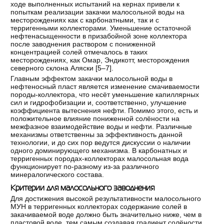
ходе выполненных испытаний на кернах привели к
попыткам реализации закачки малосольной воды на
месторождениях как с карбонатными, так и с
терригенными коллекторами. Уменьшение остаточной
нефтенасыщенности в призабойной зоне коллектора
после заводнения раствором с пониженной
концентрацией солей отмечалось в таких
месторождениях, как Омар, Эндикотт, месторождения
северного склона Аляски [
5–7
].
Главным эффектом закачки малосольной воды в
нефтеносный пласт является изменение смачиваемости
породы-коллектора, что несёт уменьшение капиллярных
сил и гидрофобизации и, соответственно, улучшение
коэффициента вытеснения нефти. Помимо этого, есть и
положительное влияние пониженной солёности на
межфазное взаимодействие воды и нефти. Различные
механизмы ответственны за эффективность данной
технологии, и до сих пор ведутся дискуссии о наличии
одного доминирующего механизма. В карбонатных и
терригенных породах-коллекторах малосольная вода
функционирует по-разному из-за различного
минералогического состава.
Критерии для малосольного заводнения
Для достижения высокой результативности малосольного
МУН в терригенных коллекторах содержание солей в
закачиваемой воде должно быть значительно ниже, чем в
пластовой воде, тем самым создавая градиент солёности