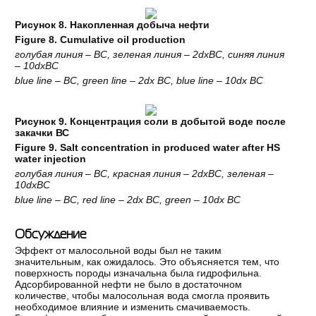
Рисунок 8. Накопленная добыча нефти
Figure 8. Cumulative oil production
голубая линия – ВС, зеленая линия – 2dxВС, синяя линия
– 10dxВС
blue line – BC, green line – 2dx BC, blue line – 10dx BC
Рисунок 9. Концентрация соли в добытой воде после
закачки ВС
Figure 9. Salt concentration in produced water after HS
water injection
голубая линия – ВС, красная линия – 2dxВС, зеленая –
10dxВС
blue line – BC, red line – 2dx BC, green – 10dx BC
Обсуждение
Эффект от малосольной воды был не таким
значительным, как ожидалось. Это объясняется тем, что
поверхность породы изначальна была гидрофильна.
Адсорбированной нефти не было в достаточном
количестве, чтобы малосольная вода смогла проявить
необходимое влияние и изменить смачиваемость.