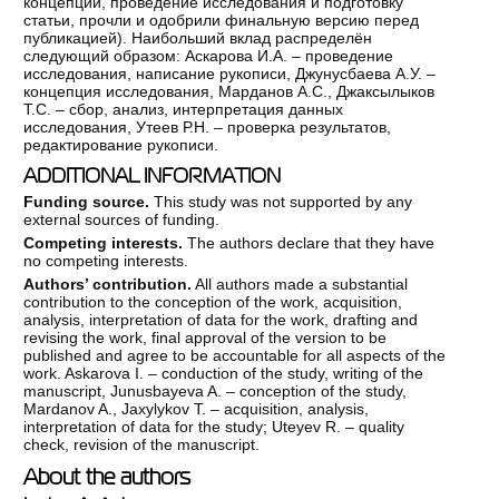
концепции, проведение исследования и подготовку
статьи, прочли и одобрили финальную версию перед
публикацией). Наибольший вклад распределён
следующий образом: Аскарова И.А. – проведение
исследования, написание рукописи, Джунусбаева А.У. –
концепция исследования, Марданов А.С., Джаксылыков
Т.С. – сбор, анализ, интерпретация данных
исследования, Утеев Р.Н. – проверка результатов,
редактирование рукописи.
ADDITIONAL INFORMATION
Funding source.
This study was not supported by any
external sources of funding.
Competing interests.
The authors declare that they have
no competing interests.
Authors’ contribution.
All authors made a substantial
contribution to the conception of the work, acquisition,
analysis, interpretation of data for the work, drafting and
revising the work, final approval of the version to be
published and agree to be accountable for all aspects of the
work. Askarova I. – conduction of the study, writing of the
manuscript, Junusbayeva A. – conception of the study,
Mardanov A., Jaxylykov T. – acquisition, analysis,
interpretation of data for the study; Uteyev R. – quality
check, revision of the manuscript.
About the authors