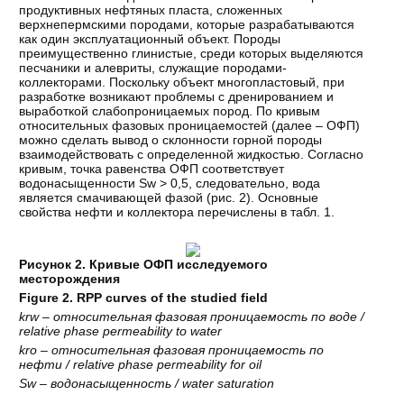
продуктивных нефтяных пласта, сложенных
верхнепермскими породами, которые разрабатываются
как один эксплуатационный объект. Породы
преимущественно глинистые, среди которых выделяются
песчаники и алевриты, служащие породами-
коллекторами. Поскольку объект многопластовый, при
разработке возникают проблемы с дренированием и
выработкой слабопроницаемых пород. По кривым
относительных фазовых проницаемостей (далее – ОФП)
можно сделать вывод о склонности горной породы
взаимодействовать с определенной жидкостью. Согласно
кривым, точка равенства ОФП соответствует
водонасыщенности Sw > 0,5, следовательно, вода
является смачивающей фазой (рис. 2). Основные
свойства нефти и коллектора перечислены в табл. 1.
Рисунок 2. Кривые ОФП исследуемого
месторождения
Figure 2. RPP curves of the studied field
krw –
относительная
фазовая
проницаемость
по
воде
/
relative phase permeability to water
kro –
относительная
фазовая
проницаемость
по
нефти
/ relative phase permeability for oil
Sw – водонасыщенность / water saturation