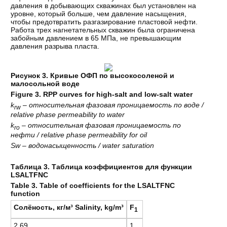
давления в добывающих скважинах был установлен на
уровне, который больше, чем давление насыщения,
чтобы предотвратить разгазирование пластовой нефти.
Работа трех нагнетательных скважин была ограничена
забойным давлением в 65 МПа, не превышающим
давления разрыва пласта.
Рисунок 3. Кривые ОФП по высокосоленой и
малосольной воде
Figure 3. RPP curves for high-salt and low-salt water
k
–
относительная
фазовая
проницаемость
по
воде
/
rw
relative phase permeability to water
k
–
относительная
фазовая
проницаемость
по
ro
нефти
/ relative phase permeability for oil
Sw –
водонасыщенность
/ water saturation
Таблица
3.
Таблица
коэффициентов
для
функции
LSALTFNC
Table 3. Table of coefficients for the LSALTFNC
function
Солёность
,
кг
/
м
³ Salinity, kg/m³
F
1
2,69
1