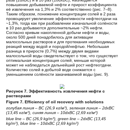
повышение добываемой нефти и прирост коэффициента
её извлечения на 1,3% и 2% соответственно (рис. 7–8).
Таким образом, понижение концентрации солей в 2 раза
провоцирует увеличение эффективности нефтеотдачи на
~1,3%, тогда как при разбавлении изначальной солёности
в 10 раз добываются дополнительные ~2% нефти.
Согласно кривым накопленной добычи нефти и воды,
около 500 дней понадобилось для активации
малосольных растворов и для протекания необходимых
реакций между водой и породой/нефтью. Небольшая
разница в приросте (0,7%) между двумя видами
малосольной воды свидетельствует о том, что существует
оптимальная концентрация солей, меньше которой
может не наблюдаться дальнейший рост нефтеотдачи.
Количество солей в добытой воде снижается с
уменьшением солёности закачиваемой воды (рис. 9).
Рисунок 7. Эффективность извлечения нефти с
растворами
Figure 7. Efficiency of oil recovery with solutions
голубая линия – ВС (26,9 кг/м³), зеленая линия – 2dxВС
(13,45 кг/м³), синяя линия – 10dxВС (2,69 кг/м³)
blue line – BC (26,9 kg/m³), green line – 2dxBC (13,45
kg/m³), blue line – 10dxBC (2,69 kg/m³)