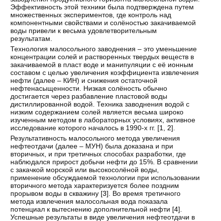
Эффективность этой техники была подтверждена путем
множественных экспериментов, где контроль над
компонентными свойствами и солёностью закачиваемой
воды привели к весьма удовлетворительным
результатам.
Технология малосольного заводнения – это уменьшение
концентрации солей и растворенных твердых веществ в
закачиваемой в пласт воде и манипуляции с её ионным
составом с целью увеличения коэффициента извлечения
нефти (далее – КИН) и снижения остаточной
нефтенасыщенности. Низкая солёность обычно
достигается через разбавление пластовой воды
дистиллированной водой. Техника заводнения водой с
низким содержанием солей является весьма широко
изученным методом в лабораторных условиях, активное
исследование которого началось в 1990-х гг. [
1
,
2
].
Результативность малосольного метода увеличения
нефтеотдачи (далее – МУН) была доказана и при
вторичных, и при третичных способах разработки, где
наблюдался прирост добычи нефти до 15%. В сравнении
с закачкой морской или высокосолёной воды,
применение обсуждаемой технологии при использовании
вторичного метода характеризуется более поздним
прорывом воды в скважину [
3
]. Во время третичного
метода извлечения малосольная вода показала
потенциал к вытеснению дополнительной нефти [
4
].
Успешные результаты в виде увеличения нефтеотдачи в