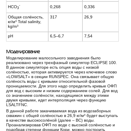
-
HCO
0,268
0,336
3
Общая солёность,
317
26,9
кг/м³ Total salinity,
kg/m³
pH
6,5–6,7
7,54
Моделирование
Моделирование малосольного заводнения было
реализовано через трехфазный симулятор ECLIPSE 100.
В данном симуляторе есть опция воды с низкой
солёностью, которая активируется через ключевое слово
«LOWSALT» в секции RUNSPEC. Она связывает общую
солёность воды с кривыми относительной фазовой
проницаемости. Для этого надо определить кривые ОФП
для вод с высоким и низким содержанием солей. Для вод
со значением солёности, находящимся между этими
двумя кривыми, идет интерполяция через функцию
LSALTFNC.
В данной работе закачиваемая вода из водозаборных
скважин с общей солёностью в 26,9 кг/м³ будет выступать
в качестве высокосолёной (далее – ВС) воды.
Проанализировав ОФП по воде с высокой солёностью и
подобрав степени функции Кори, можно построить