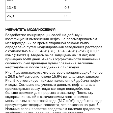
13,45
0,5
26,9
0
Результаты моделирования
Воздействие концентрации солей на добычу и
коэффициент вытеснения нефти на рассматриваемом
месторождении во время вторичной закачки было
определено путем моделирования заводнения растворов
с солёностью в 26,9 кг/м³ (ВС), 13,45 кг/м³ (2dxВС) и 2,69
кг/м³ (10dxВС). Модель была запущена на 18 лет, или
примерно 6500 дней. Анализ эффективности понижения
солёности был проведен путем сравнения величины
нефтедобычи после заводнения с ВС водой.
Рис. 4 демонстрирует, что раствор с концентрацией ионов
в 26,9 кг/м³ вытеснил около 15,6% изначальных запасов.
Рис. 5 иллюстрирует кривые накопленной добычи нефти
и воды. Согласно полученным данным, нефть начала
производиться сразу, тогда как воде понадобилось
больше времени для прорыва в скважину. Поскольку
содержание солей в закачиваемом агенте намного
меньше, чем в пластовой воде (317 кг/м³), в добытой воде
присутствуют твердые вещества, что показано на рис. 6.
Наличие солей является следствием наличия градиента
солёности и установления нового химического