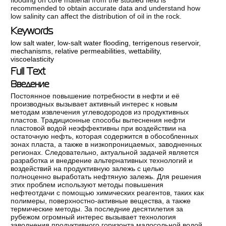
recommended to obtain accurate data and understand how
low salinity can affect the distribution of oil in the rock.
Keywords
low salt water
,
low-salt water flooding
,
terrigenous reservoir
,
mechanisms
,
relative permeabilities
,
wettability
,
viscoelasticity
Full Text
Введение
Постоянное повышение потребности в нефти и её
производных вызывает активный интерес к новым
методам извлечения углеводородов из продуктивных
пластов. Традиционные способы вытеснения нефти
пластовой водой неэффективны при воздействии на
остаточную нефть, которая содержится в обособленных
зонах пласта, а также в низкопроницаемых, заводненных
регионах. Следовательно, актуальной задачей является
разработка и внедрение альтернативных технологий и
воздействий на продуктивную залежь с целью
полноценно выработать нефтяную залежь. Для решения
этих проблем используют методы повышения
нефтеотдачи с помощью химических реагентов, таких как
полимеры, поверхностно-активные вещества, а также
термические методы. За последние десятилетия за
рубежом огромный интерес вызывает технология
заводнения продуктивного горизонта малосольной водой.