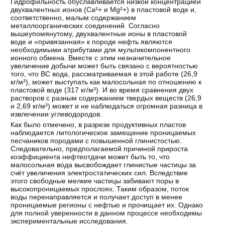
Гидрофильность обуславливается низкой концентрацией
двухвалентных ионов (Ca²+ и Mg²+) в пластовой воде и,
соответственно, малым содержанием
металлоорганических соединений. Согласно
вышеупомянутому, двухвалентные ионы в пластовой
воде и «привязанная» к породе нефть являются
необходимыми атрибутами для мультикомпонентного
ионного обмена. Вместе с этим незначительное
увеличение добычи может быть связано с вероятностью
того, что ВС вода, рассматриваемая в этой работе (26,9
кг/м³), может выступать как малосольная по отношению к
пластовой воде (317 кг/м³). И во время сравнения двух
растворов с разным содержанием твердых веществ (26,9
и 2,69 кг/м³) может и не наблюдаться огромная разница в
извлечении углеводородов.
Как было отмечено, в разрезе продуктивных пластов
наблюдается литологическое замещение проницаемых
песчаников породами с повышенной глинистостью.
Следовательно, предполагаемой причиной прироста
коэффициента нефтеотдачи может быть то, что
малосольная вода высвобождает глинистые частицы за
счёт увеличения электростатических сил. Вследствие
этого свободные мелкие частицы забивают поры в
высокопроницаемых прослоях. Таким образом, поток
воды перенаправляется и получает доступ в менее
проницаемые регионы с нефтью и прочищает их. Однако
для полной уверенности в данном процессе необходимы
экспериментальные исследования.