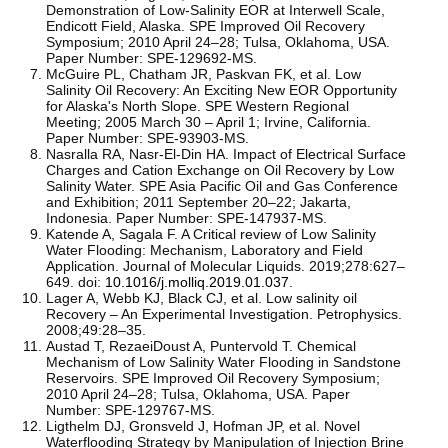
Demonstration of Low-Salinity EOR at Interwell Scale,
Endicott Field, Alaska. SPE Improved Oil Recovery
Symposium; 2010 April 24–28; Tulsa, Oklahoma, USA.
Paper Number: SPE-129692-MS.
McGuire PL, Chatham JR, Paskvan FK, et al. Low
Salinity Oil Recovery: An Exciting New EOR Opportunity
for Alaska's North Slope. SPE Western Regional
Meeting; 2005 March 30 – April 1; Irvine, California.
Paper Number: SPE-93903-MS.
Nasralla RA, Nasr-El-Din HA. Impact of Electrical Surface
Charges and Cation Exchange on Oil Recovery by Low
Salinity Water. SPE Asia Pacific Oil and Gas Conference
and Exhibition; 2011 September 20–22; Jakarta,
Indonesia. Paper Number: SPE-147937-MS.
Katende A, Sagala F. A Critical review of Low Salinity
Water Flooding: Mechanism, Laboratory and Field
Application. Journal of Molecular Liquids. 2019;278:627–
649. doi:
10.1016/j.molliq.2019.01.037
.
Lager A, Webb KJ, Black CJ, et al. Low salinity oil
Recovery – An Experimental Investigation. Petrophysics.
2008;49:28–35.
Austad T, RezaeiDoust A, Puntervold T. Chemical
Mechanism of Low Salinity Water Flooding in Sandstone
Reservoirs. SPE Improved Oil Recovery Symposium;
2010 April 24–28; Tulsa, Oklahoma, USA. Paper
Number: SPE-129767-MS.
Ligthelm DJ, Gronsveld J, Hofman JP, et al. Novel
Waterflooding Strategy by Manipulation of Injection Brine