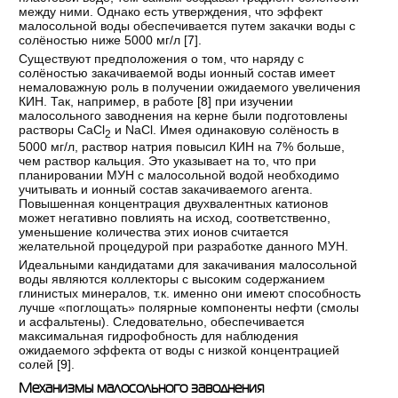
между ними. Однако есть утверждения, что эффект
малосольной воды обеспечивается путем закачки воды с
солёностью ниже 5000 мг/л [
7
].
Существуют предположения о том, что наряду с
солёностью закачиваемой воды ионный состав имеет
немаловажную роль в получении ожидаемого увеличения
КИН. Так, например, в работе [
8
] при изучении
малосольного заводнения на керне были подготовлены
растворы CaCl
и NaCl. Имея одинаковую солёность в
2
5000 мг/л, раствор натрия повысил КИН на 7% больше,
чем раствор кальция. Это указывает на то, что при
планировании МУН с малосольной водой необходимо
учитывать и ионный состав закачиваемого агента.
Повышенная концентрация двухвалентных катионов
может негативно повлиять на исход, соответственно,
уменьшение количества этих ионов считается
желательной процедурой при разработке данного МУН.
Идеальными кандидатами для закачивания малосольной
воды являются коллекторы с высоким содержанием
глинистых минералов, т.к. именно они имеют способность
лучше «поглощать» полярные компоненты нефти (смолы
и асфальтены). Следовательно, обеспечивается
максимальная гидрофобность для наблюдения
ожидаемого эффекта от воды с низкой концентрацией
солей [
9
].
Механизмы малосольного заводнения