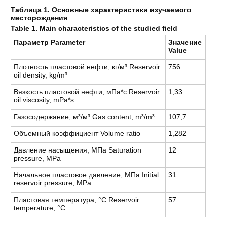
Таблица 1. Основные характеристики изучаемого
месторождения
Table 1. Main characteristics of the studied field
Параметр Parameter
Значение
Value
Плотность пластовой нефти, кг/м³ Reservoir
756
oil density, kg/m³
Вязкость пластовой нефти, мПа*с Reservoir
1,33
oil viscosity, mPa*s
Газосодержание, м³/м³ Gas content, m³/m³
107,7
Объемный коэффициент Volume ratio
1,282
Давление насыщения, МПа Saturation
12
pressure, MPa
Начальное пластовое давление, МПа Initial
31
reservoir pressure, MPa
Пластовая температура, °С Reservoir
57
temperature, °C