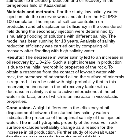
salt water to increase production and oil recovery in the
terrigenous field of Kazakhstan.
Materials and methods:
For the study, low-salinity water
injection into the reservoir was simulated on the ECLIPSE
100 simulator. The impact of salt concentration on
production and oil displacement efficiency in the considered
field during the secondary injection were determined by
simulating flooding of solutions with different salinity. The
model has been running for 18 years. Analysis of salinity
reduction efficiency was carried out by comparing oil
recovery after flooding with high salinity water.
Results:
The decrease in water salinity led to an increase in
oil recovery by 1.3–2%. Such a slight increase in production
is due to the initial hydrophilic properties of the rock. To
obtain a response from the contact of low-salt water with
rock, the presence of adsorbed oil on the surface of minerals
is required. It can be said with high probability that in this
reservoir, an increase in the oil recovery factor with a
decrease in salinity is due to active interactions at the oil-
water interface, one of which is an increase in viscoelastic
properties.
Conclusion:
A slight difference in the efficiency of oil
displacement between the studied low-salinity waters
indicates the presence of the optimal salinity of the injected
water. The initial hydrophilic property of the reservoir rock
surface excludes wettability change as a reason for the
increase in oil production. Further study of low-salt water
flooding on core material from the studied field is