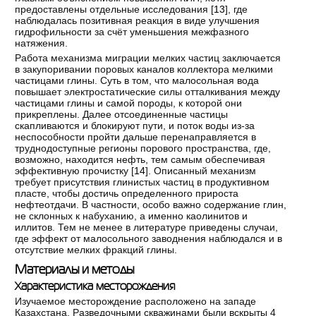
предоставлены отдельные исследования [
13
], где
наблюдалась позитивная реакция в виде улучшения
гидрофильности за счёт уменьшения межфазного
натяжения.
Работа механизма миграции мелких частиц заключается
в закупоривании поровых каналов коллектора мелкими
частицами глины. Суть в том, что малосольная вода
повышает электростатические силы отталкивания между
частицами глины и самой породы, к которой они
прикреплены. Далее отсоединенные частицы
скапливаются и блокируют пути, и поток воды из-за
неспособности пройти дальше перенаправляется в
труднодоступные регионы порового пространства, где,
возможно, находится нефть, тем самым обеспечивая
эффективную прочистку [
14
]. Описанный механизм
требует присутствия глинистых частиц в продуктивном
пласте, чтобы достичь определенного прироста
нефтеотдачи. В частности, особо важно содержание глин,
не склонных к набуханию, а именно каолинитов и
иллитов. Тем не менее в литературе приведены случаи,
где эффект от малосольного заводнения наблюдался и в
отсутствие мелких фракций глины.
Материалы и методы
Характеристика месторождения
Изучаемое месторождение расположено на западе
Казахстана. Разведочными скважинами были вскрыты 4