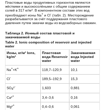
Пластовые воды продуктивных горизонтов являются
жёсткими и высокосолёными с общим содержанием
солей в 317 кг/м³. В компонентном составе этих вод
+
-
преобладают ионы Na
и Cl
(табл. 2). Месторождение
разрабатывается за счёт поддержания пластового
давления путем закачки воды из водозаборных скважин.
Таблица 2. Ионный состав пластовой и
закачиваемой воды
Table 2.
Ionic composition of reservoir and injected
water
Ионы
,
кг
/
м
³ Ions,
Пластовая
Закачиваемая
kg/m³
вода Reservoir
вода Injected
water
water
+
+
Na
+K
118,7–120,9
10,1
-
Cl
189,5–192,9
15,3
-
SO
²
1,603
0,881
4
+
Ca²
3,4–3,6
0,16
+
Mg²
0,4–0,6
0,061