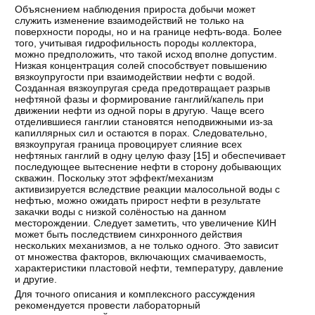
Объяснением наблюдения прироста добычи может
служить изменение взаимодействий не только на
поверхности породы, но и на границе нефть-вода. Более
того, учитывая гидрофильность породы коллектора,
можно предположить, что такой исход вполне допустим.
Низкая концентрация солей способствует повышению
вязкоупругости при взаимодействии нефти с водой.
Созданная вязкоупругая среда предотвращает разрыв
нефтяной фазы и формирование ганглий/капель при
движении нефти из одной поры в другую. Чаще всего
отделившиеся ганглии становятся неподвижными из-за
капиллярных сил и остаются в порах. Следовательно,
вязкоупругая граница провоцирует слияние всех
нефтяных ганглий в одну целую фазу [
15
] и обеспечивает
последующее вытеснение нефти в сторону добывающих
скважин. Поскольку этот эффект/механизм
активизируется вследствие реакции малосольной воды с
нефтью, можно ожидать прирост нефти в результате
закачки воды с низкой солёностью на данном
месторождении. Следует заметить, что увеличение КИН
может быть последствием синхронного действия
нескольких механизмов, а не только одного. Это зависит
от множества факторов, включающих смачиваемость,
характеристики пластовой нефти, температуру, давление
и другие.
Для точного описания и комплексного рассуждения
рекомендуется провести лабораторный