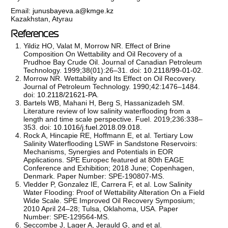
Email:
junusbayeva.a@kmge.kz
Kazakhstan, Atyrau
References
Yildiz HO, Valat M, Morrow NR. Effect of Brine
Composition On Wettability and Oil Recovery of a
Prudhoe Bay Crude Oil. Journal of Canadian Petroleum
Technology. 1999;38(01):26–31. doi:
10.2118/99-01-02
.
Morrow NR. Wettability and Its Effect on Oil Recovery.
Journal of Petroleum Technology. 1990;42:1476–1484.
doi:
10.2118/21621-PA
.
Bartels WB, Mahani H, Berg S, Hassanizadeh SM.
Literature review of low salinity waterflooding from a
length and time scale perspective. Fuel. 2019;236:338–
353. doi:
10.1016/j.fuel.2018.09.018
.
Rock A, Hincapie RE, Hoffmann E, et al. Tertiary Low
Salinity Waterflooding LSWF in Sandstone Reservoirs:
Mechanisms, Synergies and Potentials in EOR
Applications. SPE Europec featured at 80th EAGE
Conference and Exhibition; 2018 June; Copenhagen,
Denmark. Paper Number: SPE-190807-MS.
Vledder P, Gonzalez IE, Carrera F, et al. Low Salinity
Water Flooding: Proof of Wettability Alteration On a Field
Wide Scale. SPE Improved Oil Recovery Symposium;
2010 April 24–28; Tulsa, Oklahoma, USA. Paper
Number: SPE-129564-MS.
Seccombe J, Lager A, Jerauld G, and et al.