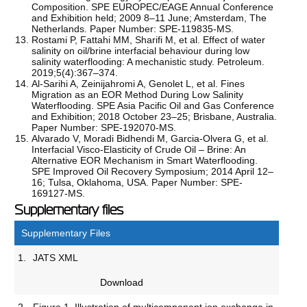
Composition. SPE EUROPEC/EAGE Annual Conference
and Exhibition held; 2009 8–11 June; Amsterdam, The
Netherlands. Paper Number: SPE-119835-MS.
Rostami P, Fattahi MM, Sharifi M, et al. Effect of water
salinity on oil/brine interfacial behaviour during low
salinity waterflooding: A mechanistic study. Petroleum.
2019;5(4):367–374.
Al-Sarihi A, Zeinijahromi A, Genolet L, et al. Fines
Migration as an EOR Method During Low Salinity
Waterflooding. SPE Asia Pacific Oil and Gas Conference
and Exhibition; 2018 October 23–25; Brisbane, Australia.
Paper Number: SPE-192070-MS.
Alvarado V, Moradi Bidhendi M, Garcia-Olvera G, et al.
Interfacial Visco-Elasticity of Crude Oil – Brine: An
Alternative EOR Mechanism in Smart Waterflooding.
SPE Improved Oil Recovery Symposium; 2014 April 12–
16; Tulsa, Oklahoma, USA. Paper Number: SPE-
169127-MS.
Supplementary files
Supplementary Files
1.
JATS XML
Download
2.
Figure 1. Illustration of multicomponent ion exchange in