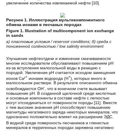
увеличение количества извлекаемой нефти [
10
].
Рисунок 1. Иллюстрация мультикомпонентного
обмена ионами в песчаных породах
Figure 1. Illustration of multicomponent ion exchange
in sands
а
)
пластовые
условия
/ reservoir conditions;
б
)
среда
с
пониженной
солёностью
/ low salinity environment
Улучшение нефтеотдачи и изменение смачиваемости
многие исследователи обуславливают повышением pH
из-за вступления малосольной воды в реакцию с
породой. Увеличение pH считается исходом замещения
+
+
ионов Ca²
ионами водорода (H
), которых много в
малосольном растворе. В результате описанного обмена
-
освобождаются OH
, что в конечном счете вызывает
повышение pH. В созданной щелочной среде кислотные
и основные компоненты в составе нефти с легкостью
могут отсоединиться от поверхности породы [
11
]. Вместе
с тем высокие значения pH способствуют повышению
магнитуды негативного заряда некоторых минералов, что
однозначно положительно влияет на расширение ЭДС.
В водной среде поверхность песчаников и глинистых
минералов в терригенных породах заряжена негативно