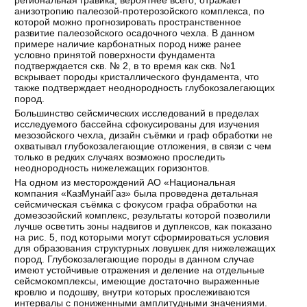
анизотропию палеозой-протерозойского комплекса, по
которой можно прогнозировать пространственное
развитие палеозойского осадочного чехла. В данном
примере наличие карбонатных пород ниже ранее
условно принятой поверхности фундамента
подтверждается скв. № 2, в то время как скв. №1
вскрывает породы кристаллического фундамента, что
также подтверждает неоднородность глубокозалегающих
пород.
Большинство сейсмических исследований в пределах
исследуемого бассейна сфокусированы для изучения
мезозойского чехла, дизайн съёмки и граф обработки не
охватывал глубокозалегающие отложения, в связи с чем
только в редких случаях возможно проследить
неоднородность нижележащих горизонтов.
На одном из месторождений АО «Национальная
компания «КазМунайГаз» была проведена детальная
сейсмическая съёмка с фокусом графа обработки на
домезозойский комплекс, результаты которой позволили
лучше осветить зоны надвигов и дуплексов, как показано
на рис. 5, под которыми могут сформироваться условия
для образования структурных ловушек для нижележащих
пород. Глубокозалегающие породы в данном случае
имеют устойчивые отражения и деление на отдельные
сейсмокомплексы, имеющие достаточно выраженные
кровлю и подошву, внутри которых прослеживаются
интервалы с пониженными амплитудными значениями.