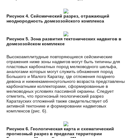
Рисунок 4. Сейсмический разрез, отражающий
неоднородность домезозойского комплекса
Рисунок 5. Зона развития тектонических надвигов в
домезозойском комплексе
Высокоамплитудные повторяющиеся сейсмические
отражения ниже зоны надвигов могут быть типичны для
пластовых карбонатных пород мелководного шельфа,
аналогами которых могут служить обнажения пород
Большого и Малого Каратау, где отложения позднего
девона и нижнекаменноугольного возраста представлены
карбонатными коллекторами, сформированные в
мелководных условиях пассивной окраины. Следует
отметить, что прогнозный геологический разрез
Каратауских отложений также свидетельствует об
активной тектонике и формировании надвиговых
комплексов (рис. 6).
Рисунок 6. Геологическая карта и схематический
прогнозный разрез в пределах территории