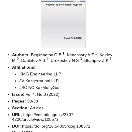
1
1
Authors:
Begimbetov O.B.
,
Kenessary A.Z.
,
Koldey
2
1
3
1
M.
,
Dauletov A.B.
,
Urekeshev N.S.
,
Sharipov Z.K.
Affiliations:
KMG Engineering LLP
JV Kazgermunai LLP
JSC NC KazMunyGas
Issue:
Vol 4, No 3 (2022)
Pages:
30-38
Section:
Articles
URL:
https://vestnik-ngo.kz/2707-
4226/article/view/108572
DOI:
https://doi.org/10.54859/kjogi108572