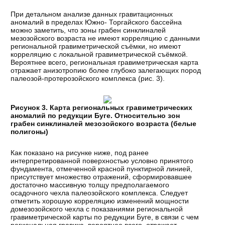
При детальном анализе данных гравитационных
аномалий в пределах Южно- Торгайского бассейна
можно заметить, что зоны грабен синклиналей
мезозойского возраста не имеют корреляцию с данными
региональной гравиметрической съёмки, но имеют
корреляцию с локальной гравиметрической съёмкой.
Вероятнее всего, региональная гравиметрическая карта
отражает анизотропию более глубоко залегающих пород
палеозой-протерозойского комплекса (рис. 3).
Рисунок 3. Карта региональных гравиметрических
аномалий по редукции Буге. Относительно зон
грабен синклиналей мезозойского возраста (белые
полигоны)
Как показано на рисунке ниже, под ранее
интерпретированной поверхностью условно принятого
фундамента, отмеченной красной пунктирной линией,
присутствует множество отражений, сформировавшее
достаточно массивную толщу предполагаемого
осадочного чехла палеозойского комплекса. Следует
отметить хорошую корреляцию изменений мощности
домезозойского чехла с показаниями региональной
гравиметрической карты по редукции Буге, в связи с чем
региональная гравика, вероятнее всего, отражает