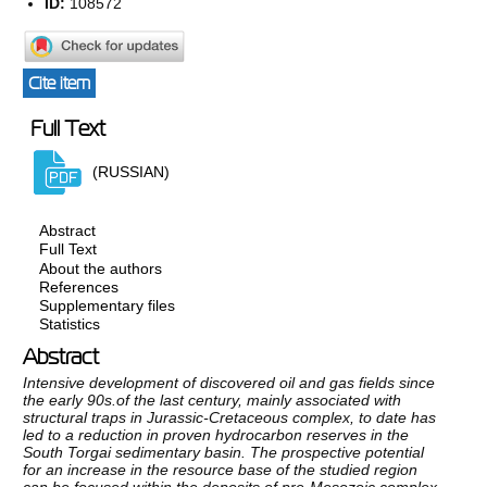
ID:
108572
Cite item
Full Text
(RUSSIAN)
Abstract
Full Text
About the authors
References
Supplementary files
Statistics
Abstract
Intensive development of discovered oil and gas fields since
the early 90s.of the last century, mainly associated with
structural traps in Jurassic-Cretaceous complex, to date has
led to a reduction in proven hydrocarbon reserves in the
South Torgai sedimentary basin. The prospective potential
for an increase in the resource base of the studied region
can be focused within the deposits of pre-Mesozoic complex.