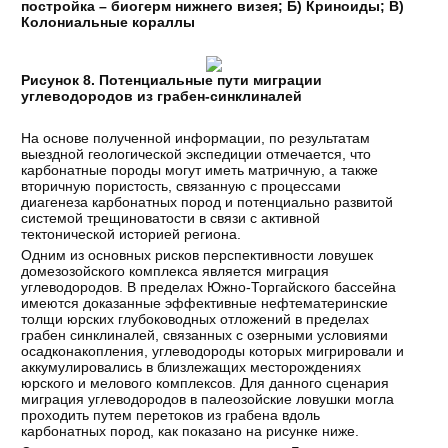
постройка – биогерм нижнего визея; Б) Криноиды; В)
Колониальные кораллы
Рисунок 8. Потенциальные пути миграции
углеводородов из грабен-синклиналей
На основе полученной информации, по результатам
выездной геологической экспедиции отмечается, что
карбонатные породы могут иметь матричную, а также
вторичную пористость, связанную с процессами
диагенеза карбонатных пород и потенциально развитой
системой трещиноватости в связи с активной
тектонической историей региона.
Одним из основных рисков перспективности ловушек
домезозойского комплекса является миграция
углеводородов. В пределах Южно-Торгайского бассейна
имеются доказанные эффективные нефтематеринские
толщи юрских глубоководных отложений в пределах
грабен синклиналей, связанных с озерными условиями
осадконакопления, углеводороды которых мигрировали и
аккумулировались в близлежащих месторождениях
юрского и мелового комплексов. Для данного сценария
миграция углеводородов в палеозойские ловушки могла
проходить путем перетоков из грабена вдоль
карбонатных пород, как показано на рисунке ниже.