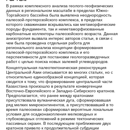
В рамках комплексного анализа геолого-геофизических
данных в региональном масштабе в пределах Южно-
Торгайского бассейна была выявлена неоднородность
палеозой-протерозойского комплекса, в пределах
которого скважинами вскрывались как метаморфические
породы фундамента, так и неметаморфизованные
карбонатные коллекторы палеозойского возраста. Данная
анизотропия вызвала интерес авторов статьи, в связи с
чем была проведена отдельная работа для
регионального анализа концепции формирования
палеозой-протерозойского комплекса и его
перспективности для постановки геологоразведочных
работ с целью поиска новых залежей углеводородов.
Концептуальная палеотектоническая реконструкция
Центральной Азии описывается во многих статьях, но с
относительно единообразной концепцией, которая
сводится к тому, что формирование центральной части
Казахстана произошло в результате конвергенции
Восточно-Европейского и Западно-Сибирского кратонов.
Предполагается, что ранее между кратонами
присутствовала вулканическая дуга, сформировавшая
ряд мелких микроконтинентов, а присутствовавший в то
время палеоокеан сформировал вероятные локальные
условия для осадконакопления мелководных и
глубоководных отложений в режиме тектонических
пассивных окраин. В последующем приближение двух
кратонов привело к продолжительной субдукции