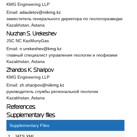
KMG Engineering LLP
Email:
adauletov@niikmg.kz
заместитель генерального директора по геологоразведке
Kazakhstan, Astana
Nurzhan S. Urekeshev
JSC NC KazMunyGas
Email:
n.urekeshev@kmg.kz
главный специалист управления геологии и геофизики
Kazakhstan, Astana
Zhandos K. Sharipov
KMG Engineering LLP
Email:
zh.sharipov@niikmg.kz
руководитель службы региональной геологии
Kazakhstan, Astana
References
Supplementary files
Supplementary Files
1.
JATS XML