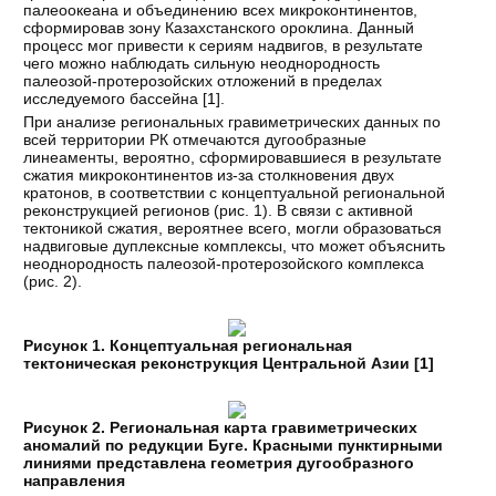
палеоокеана и объединению всех микроконтинентов,
сформировав зону Казахстанского ороклина. Данный
процесс мог привести к сериям надвигов, в результате
чего можно наблюдать сильную неоднородность
палеозой-протерозойских отложений в пределах
исследуемого бассейна [
1
].
При анализе региональных гравиметрических данных по
всей территории РК отмечаются дугообразные
линеаменты, вероятно, сформировавшиеся в результате
сжатия микроконтинентов из-за столкновения двух
кратонов, в соответствии с концептуальной региональной
реконструкцией регионов (рис. 1). В связи с активной
тектоникой сжатия, вероятнее всего, могли образоваться
надвиговые дуплексные комплексы, что может объяснить
неоднородность палеозой-протерозойского комплекса
(рис. 2).
Рисунок 1. Концептуальная региональная
тектоническая реконструкция Центральной Азии [
1
]
Рисунок 2. Региональная карта гравиметрических
аномалий по редукции Буге. Красными пунктирными
линиями представлена геометрия дугообразного
направления