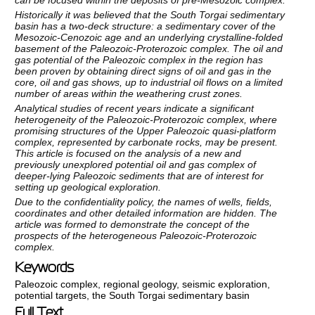
Historically it was believed that the South Torgai sedimentary
basin has a two-deck structure: a sedimentary cover of the
Mesozoic-Cenozoic age and an underlying crystalline-folded
basement of the Paleozoic-Proterozoic complex. The oil and
gas potential of the Paleozoic complex in the region has
been proven by obtaining direct signs of oil and gas in the
core, oil and gas shows, up to industrial oil flows on a limited
number of areas within the weathering crust zones.
Analytical studies of recent years indicate a significant
heterogeneity of the Paleozoic-Proterozoic complex, where
promising structures of the Upper Paleozoic quasi-platform
complex, represented by carbonate rocks, may be present.
This article is focused on the analysis of a new and
previously unexplored potential oil and gas complex of
deeper-lying Paleozoic sediments that are of interest for
setting up geological exploration.
Due to the confidentiality policy, the names of wells, fields,
coordinates and other detailed information are hidden. The
article was formed to demonstrate the concept of the
prospects of the heterogeneous Paleozoic-Proterozoic
complex.
Keywords
Paleozoic complex
,
regional geology
,
seismic exploration
,
potential targets
,
the South Torgai sedimentary basin
Full Text