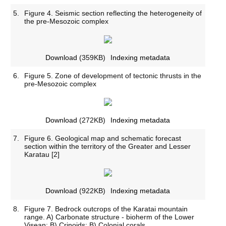
5.
Figure 4. Seismic section reflecting the heterogeneity of
the pre-Mesozoic complex
Download
(359KB)
Indexing metadata
6.
Figure 5. Zone of development of tectonic thrusts in the
pre-Mesozoic complex
Download
(272KB)
Indexing metadata
7.
Figure 6. Geological map and schematic forecast
section within the territory of the Greater and Lesser
Karatau [2]
Download
(922KB)
Indexing metadata
8.
Figure 7. Bedrock outcrops of the Karatai mountain
range. A) Carbonate structure - bioherm of the Lower
Visean; B) Crinoids; B) Colonial corals