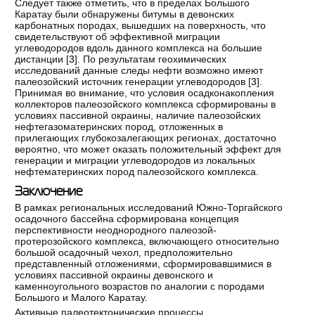
Следует также отметить, что в пределах Большого
Каратау были обнаружены битумы в девонских
карбонатных породах, вышедших на поверхность, что
свидетельствуют об эффективной миграции
углеводородов вдоль данного комплекса на большие
дистанции [
3
]. По результатам геохимических
исследований данные следы нефти возможно имеют
палеозойский источник генерации углеводородов [
3
].
Принимая во внимание, что условия осадконакопления
коллекторов палеозойского комплекса сформированы в
условиях пассивной окраины, наличие палеозойских
нефтегазоматеринских пород, отложенных в
прилегающих глубокозалегающих регионах, достаточно
вероятно, что может оказать положительный эффект для
генерации и миграции углеводородов из локальных
нефтематеринских пород палеозойского комплекса.
Заключение
В рамках региональных исследований Южно-Торгайского
осадочного бассейна сформирована концепция
перспективности неоднородного палеозой-
протерозойского комплекса, включающего относительно
большой осадочный чехол, предположительно
представленный отложениями, сформировавшимися в
условиях пассивной окраины девонского и
каменноугольного возрастов по аналогии с породами
Большого и Малого Каратау.
Активные палеотектонические процессы,