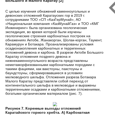
Большого и Малого Каратау [
2
]
С целью изучения обнажений каменноугольных и
девонских отложений Каратауских гор в 2019 г.
сотрудниками ТОО «СП «КазГерМунай», АО
«Национальная компания «КазМунайГаз» и ТОО «КМГ
Инжиниринг» была организована геологическая
экспедиция, во время которой были изучены
геологические строения карбонатных построек на
обнажениях Актобе, Жанакорган, Шолак-корган, Таукент,
Карамурун и Ботакара. Проанализированы условия
осадконакопления карбонатных и терригенных
отложений девона и карбона. В разрезе Актобе Большого
Каратау отложения позднего девона и
нижнекаменноугольного возраста представлены
неметаморфизованными карбонатными породами с
такими фациями, как вакстоуны, пакстоуны и
баундстоуны, сформировавшиеся в условиях
мелководного шельфа. Отложения разреза Ботакара
Малого Каратау представляли собой переход от
континентального шельфа в мелководье и выражены
терригенными осадками и карбонатными отложениями,
богатыми органическим материалом (рис. 7).
Рисунок 7. Коренные выходы отложений
Каратайского горного хребта. А) Карбонатная