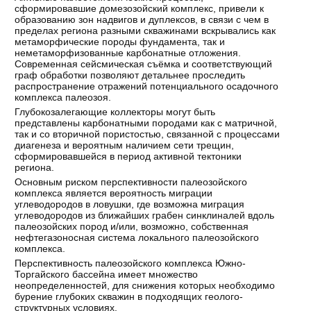
сформировавшие домезозойский комплекс, привели к
образованию зон надвигов и дуплексов, в связи с чем в
пределах региона разными скважинами вскрывались как
метаморфические породы фундамента, так и
неметаморфизованные карбонатные отложения.
Современная сейсмическая съёмка и соответствующий
граф обработки позволяют детальнее проследить
распространение отражений потенциального осадочного
комплекса палеозоя.
Глубокозалегающие коллекторы могут быть
представлены карбонатными породами как с матричной,
так и со вторичной пористостью, связанной с процессами
диагенеза и вероятным наличием сети трещин,
сформировавшейся в период активной тектоники
региона.
Основным риском перспективности палеозойского
комплекса является вероятность миграции
углеводородов в ловушки, где возможна миграция
углеводородов из ближайших грабен синклиналей вдоль
палеозойских пород и/или, возможно, собственная
нефтегазоносная система локального палеозойского
комплекса.
Перспективность палеозойского комплекса Южно-
Торгайского бассейна имеет множество
неопределенностей, для снижения которых необходимо
бурение глубоких скважин в подходящих геолого-
структурных условиях.