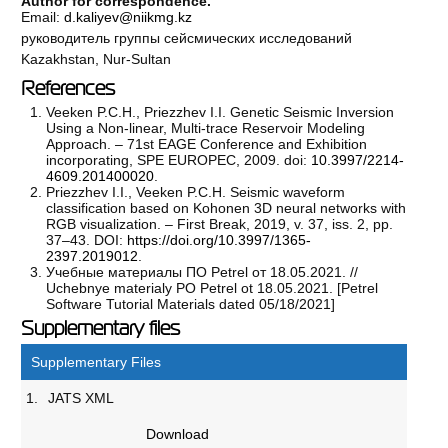
Author for correspondence.
Email:
d.kaliyev@niikmg.kz
руководитель группы сейсмических исследований
Kazakhstan, Nur-Sultan
References
Veeken P.C.H., Priezzhev I.I. Genetic Seismic Inversion
Using a Non-linear, Multi-trace Reservoir Modeling
Approach. – 71st EAGE Conference and Exhibition
incorporating, SPE EUROPEC, 2009. doi:
10.3997/2214-
4609.201400020
.
Priezzhev I.I., Veeken P.C.H. Seismic waveform
classification based on Kohonen 3D neural networks with
RGB visualization. – First Break, 2019, v. 37, iss. 2, pp.
37–43. DOI:
https://doi.org/10.3997/1365-
2397.2019012
.
Учебные материалы ПО Petrel от 18.05.2021. //
Uchebnye materialy PO Petrel ot 18.05.2021. [Petrel
Software Tutorial Materials dated 05/18/2021]
Supplementary files
Supplementary Files
1.
JATS XML
Download