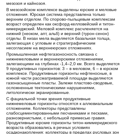
мезозоя и кайнозоя.
В мезозойском комплексе выделены юрские и меловые
отложения. Юрская система представлена только
верхним отделом. По спорово-пыльцевым комплексам
возраст определен как оксфорд-келловейский и титон-
кимериджский. Меловой комплекс расчленяется на
нижний (неоком, апт, альб) и верхний (турон-сенон)
отделы. В низах мела выделяется базальная толща,
залегающая с угловым и стратиграфическим
несогласием на верхнеюрских отложениях.
Промышленная нефтегазоносность связана с
нижнемеловыми и верхнеюрскими отложениями,
залегающими на глубинах -1,4–2,0 км. Всего выделяется
9 продуктивных горизонтов: 3 – в меловом, 6 – в юрском
комплексе. Продуктивные горизонты нефтеносные, в
южной части рассматриваемой площади выделяются
газонасыщенные пласты. Залежи пластово-сводовые,
осложненные тектоническими нарушениями,
литологически экранированные.
С фациальной точки зрения продуктивные
нижнемеловые горизонты относятся к аллювиальным
отложениям. Коллекторы представлены
слабосцементированными песчаниками и песками,
разнозернистыми, с небольшой примесью гравия.
Продуктивные юрские горизонты титон-киммериджского
возраста образовались в речных условиях
осадконакопления: коллекторы в пределах русловых зон