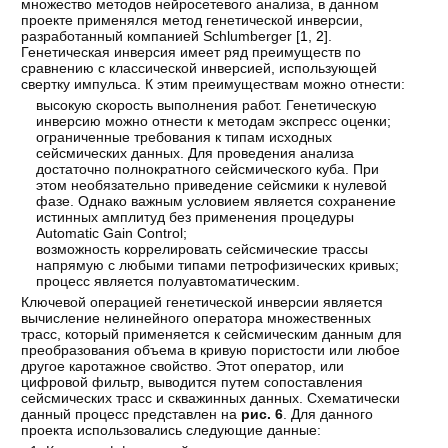
множество методов нейросетевого анализа, в данном
проекте применялся метод генетической инверсии,
разработанный компанией Schlumberger [
1
,
2
].
Генетическая инверсия имеет ряд преимуществ по
сравнению с классической инверсией, использующей
свертку импульса. К этим преимуществам можно отнести:
высокую скорость выполнения работ. Генетическую
инверсию можно отнести к методам экспресс оценки;
ограниченные требования к типам исходных
сейсмических данных. Для проведения анализа
достаточно полнократного сейсмического куба. При
этом необязательно приведение сейсмики к нулевой
фазе. Однако важным условием является сохранение
истинных амплитуд без применения процедуры
Automatic Gain Control;
возможность коррелировать сейсмические трассы
напрямую с любыми типами петрофизических кривых;
процесс является полуавтоматическим.
Ключевой операцией генетической инверсии является
вычисление нелинейного оператора множественных
трасс, который применяется к сейсмическим данным для
преобразования объема в кривую пористости или любое
другое каротажное свойство. Этот оператор, или
цифровой фильтр, выводится путем сопоставления
сейсмических трасс и скважинных данных. Схематически
данный процесс представлен на
рис. 6
. Для данного
проекта использовались следующие данные: