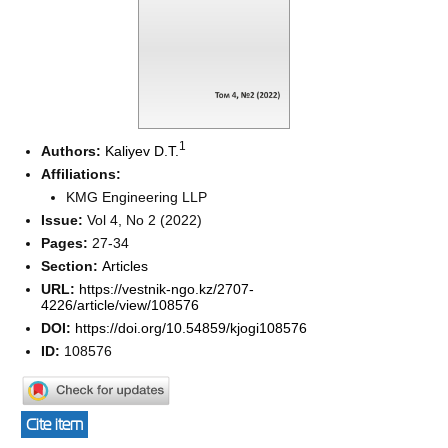
1
Authors:
Kaliyev D.T.
Affiliations:
KMG Engineering LLP
Issue:
Vol 4, No 2 (2022)
Pages:
27-34
Section:
Articles
URL:
https://vestnik-ngo.kz/2707-
4226/article/view/108576
DOI:
https://doi.org/10.54859/kjogi108576
ID:
108576
Cite item