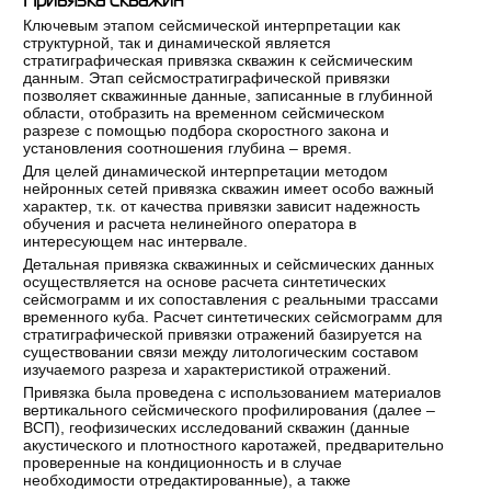
Ключевым этапом сейсмической интерпретации как
структурной, так и динамической является
стратиграфическая привязка скважин к сейсмическим
данным. Этап сейсмостратиграфической привязки
позволяет скважинные данные, записанные в глубинной
области, отобразить на временном сейсмическом
разрезе с помощью подбора скоростного закона и
установления соотношения глубина – время.
Для целей динамической интерпретации методом
нейронных сетей привязка скважин имеет особо важный
характер, т.к. от качества привязки зависит надежность
обучения и расчета нелинейного оператора в
интересующем нас интервале.
Детальная привязка скважинных и сейсмических данных
осуществляется на основе расчета синтетических
сейсмограмм и их сопоставления с реальными трассами
временного куба. Расчет синтетических сейсмограмм для
стратиграфической привязки отражений базируется на
существовании связи между литологическим составом
изучаемого разреза и характеристикой отражений.
Привязка была проведена с использованием материалов
вертикального сейсмического профилирования (далее –
ВСП), геофизических исследований скважин (данные
акустического и плотностного каротажей, предварительно
проверенные на кондиционность и в случае
необходимости отредактированные), а также