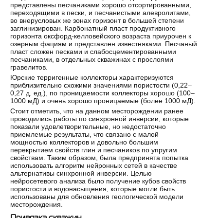
представлены песчаниками хорошо отсортированными,
переходящими в пески, и песчанистыми алевролитами,
во внерусловых же зонах горизонт в большей степени
заглинизирован. Карбонатный пласт продуктивного
горизонта оксфорд-келловейского возраста приурочен к
озерным фациям и представлен известняками. Песчаный
пласт сложен песками и слабосцементированными
песчаниками, в отдельных скважинах с прослоями
гравелитов.
Юрские терригенные коллекторы характеризуются
приблизительно схожими значениями пористости (0,22–
0,27 д. ед.), по проницаемости коллекторы хорошо (100–
1000 мД) и очень хорошо проницаемые (более 1000 мД).
Стоит отметить, что на данном месторождении ранее
проводились работы по синхронной инверсии, которые
показали удовлетворительные, но недостаточно
приемлемые результаты, что связано с малой
мощностью коллекторов и довольно большим
перекрытием свойств глин и песчаников по упругим
свойствам. Таким образом, была предпринята попытка
использовать алгоритм нейронных сетей в качестве
альтернативы синхронной инверсии. Целью
нейросетевого анализа было получение кубов свойств
пористости и водонасыщения, которые могли быть
использованы для обновления геологической модели
месторождения.
Привязка скважин