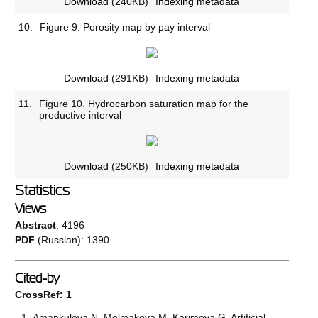
Download
(240KB)
Indexing metadata
10.
Figure 9. Porosity map by pay interval
Download
(291KB)
Indexing metadata
11.
Figure 10. Hydrocarbon saturation map for the
productive interval
Download
(250KB)
Indexing metadata
Statistics
Views
Abstract
: 4196
PDF
(Russian): 1390
Cited-by
CrossRef: 1
Amankulova N, Molmakova M, Karimova G. Artificial