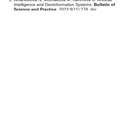
Intelligence and Geoinformation Systems.
Bulletin of
Science and Practice
. 2023;9(11):278. doi:
10.33619/2414-2948/96/36
Dimensions
Article Metrics
PDF Views: 1,390
94
monthly
|
yearly
PlumX
No metrics available.
see details
-