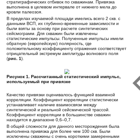
стратиграфических отбивок по скважинам. Привязка
выполнена в целевом интервале от нижнего мела до
кровли палеозоя.
В пределах изучаемой площади имелись всего 2 скв. с
данными ВСП, их глубинно-временные зависимости и
были взяты за основу при расчете синтетических
сейсмограмм. Для скважин были извлечены
статистические импульсы. Полученные импульсы имели
обратную (европейскую) полярность, где
положительному коэффициенту отражения соответствует
отрицательный экстремум амплитуды волнового поля
(
рис. 1
).
Рисунок 1. Рассчитанный статистический импульс,
используемый при привязке
Качество привязки оценивалось функцией взаимной
корреляции. Коэффициент корреляции статистически
устанавливает наличие взаимосвязи между
синтетической и реальной сейсмической трассой.
Коэффициент корреляции в большинстве скважин
находится в диапазоне 0,6–0,7.
В общей сложности для данного месторождения была
выполнена привязка для более чем 100 скв. Были
исключены скважины с очень короткими замеренными