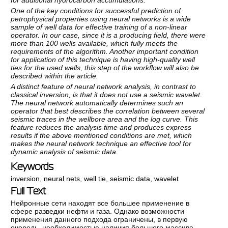
One of the key conditions for successful prediction of
petrophysical properties using neural networks is a wide
sample of well data for effective training of a non-linear
operator. In our case, since it is a producing field, there were
more than 100 wells available, which fully meets the
requirements of the algorithm. Another important condition
for application of this technique is having high-quality well
ties for the used wells, this step of the workflow will also be
described within the article.
A distinct feature of neural network analysis, in contrast to
classical inversion, is that it does not use a seismic wavelet.
The neural network automatically determines such an
operator that best describes the correlation between several
seismic traces in the wellbore area and the log curve. This
feature reduces the analysis time and produces express
results if the above mentioned conditions are met, which
makes the neural network technique an effective tool for
dynamic analysis of seismic data.
Keywords
inversion
,
neural nets
,
well tie
,
seismic data
,
wavelet
Full Text
Нейронные сети находят все большее применение в
сфере разведки нефти и газа. Однако возможности
применения данного подхода ограничены, в первую
очередь, необходимостью наличия большого массива