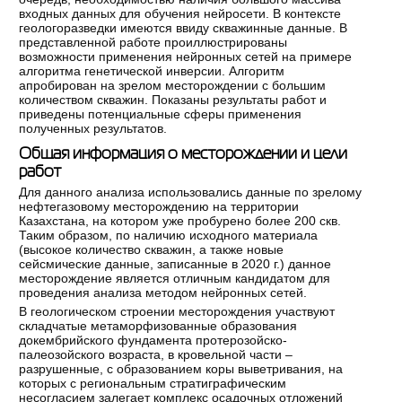
входных данных для обучения нейросети. В контексте
геологоразведки имеются ввиду скважинные данные. В
представленной работе проиллюстрированы
возможности применения нейронных сетей на примере
алгоритма генетической инверсии. Алгоритм
апробирован на зрелом месторождении с большим
количеством скважин. Показаны результаты работ и
приведены потенциальные сферы применения
полученных результатов.
Общая информация о месторождении и цели
работ
Для данного анализа использовались данные по зрелому
нефтегазовому месторождению на территории
Казахстана, на котором уже пробурено более 200 скв.
Таким образом, по наличию исходного материала
(высокое количество скважин, а также новые
сейсмические данные, записанные в 2020 г.) данное
месторождение является отличным кандидатом для
проведения анализа методом нейронных сетей.
В геологическом строении месторождения участвуют
складчатые метаморфизованные образования
докембрийского фундамента протерозойско-
палеозойского возраста, в кровельной части –
разрушенные, с образованием коры выветривания, на
которых с региональным стратиграфическим
несогласием залегает комплекс осадочных отложений