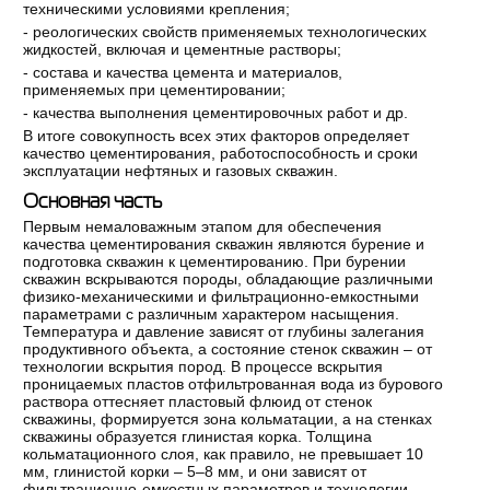
техническими условиями крепления;
- реологических свойств применяемых технологических
жидкостей, включая и цементные растворы;
- состава и качества цемента и материалов,
применяемых при цементировании;
- качества выполнения цементировочных работ и др.
В итоге совокупность всех этих факторов определяет
качество цементирования, работоспособность и сроки
эксплуатации нефтяных и газовых скважин.
Основная часть
Первым немаловажным этапом для обеспечения
качества цементирования скважин являются бурение и
подготовка скважин к цементированию. При бурении
скважин вскрываются породы, обладающие различными
физико-механическими и фильтрационно-емкостными
параметрами с различным характером насыщения.
Температура и давление зависят от глубины залегания
продуктивного объекта, а состояние стенок скважин – от
технологии вскрытия пород. В процессе вскрытия
проницаемых пластов отфильтрованная вода из бурового
раствора оттесняет пластовый флюид от стенок
скважины, формируется зона кольматации, а на стенках
скважины образуется глинистая корка. Толщина
кольматационного слоя, как правило, не превышает 10
мм, глинистой корки – 5–8 мм, и они зависят от
фильтрационно-емкостных параметров и технологии