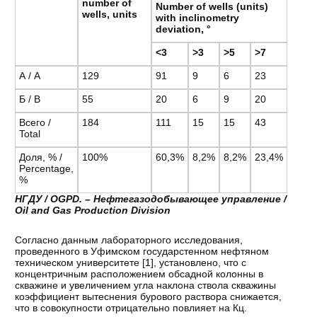
number of
Number of wells (units)
wells, units
with inclinometry
deviation, °
˂3
˃3
˃5
˃7
А / A
129
91
9
6
23
Б / B
55
20
6
9
20
Всего /
184
111
15
15
43
Total
Доля, % /
100%
60,3%
8,2%
8,2%
23,4%
Percentage,
%
НГДУ
/ OGPD. –
Нефтегазодобывающее
управление
/
Oil and Gas Production Division
Согласно данным лабораторного исследования,
проведенного в Уфимском государстенном нефтяном
техническом университете [
1
], установлено, что с
концентричным расположением обсадной колонны в
скважине и увеличением угла наклона ствола скважины
коэффициент вытеснения бурового раствора снижается,
что в совокупности отрицательно повлияет на Кц.