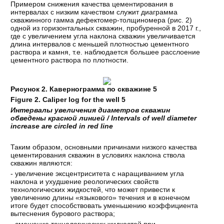
Примером снижения качества цементирования в
интервалах с низким качеством служит диаграмма
скважинного гамма дефектомер-толщиномера (рис. 2)
одной из горизонтальных скважин, пробуренной в 2017 г.,
где с увеличением угла наклона скважин увеличивается
длина интервалов с меньшей плотностью цементного
раствора и камня, т.е. наблюдается большее расслоение
цементного раствора по плотности.
Рисунок 2. Кавернограмма по скважине 5
Figure
2.
Caliper log for the well 5
Интервалы
увеличения
диаметров
скважин
обведены
красной
линией
/ Intervals of well diameter
increase are circled in red line
Таким образом, основными причинами низкого качества
цементирования скважин в условиях наклона ствола
скважин являются:
- увеличение эксцентриситета с наращиванием угла
наклона и ухудшение реологических свойств
технологических жидкостей, что может привести к
увеличению длины «языкового» течения и в конечном
итоге будет способствовать уменьшению коэффициента
вытеснения бурового раствора;