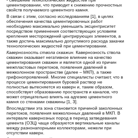
- смешение технологических жидкостей при
цементировании, что приводит к снижению прочностных
свойств получаемого цементного камня.
В связи с этим, согласно исследованиям [
1
], в целях
обеспечения качества цементировочных работ
необходимо максимально уменьшить эксцентриситет
посредством применения соответствующих условиям
крепления месторождений центрирующих элементов, а
также достичь максимально допустимого расхода закачки
технологических жидкостей при цементировании.
Кавернозность ствола скважин.
Кавернозность ствола
скважин оказывает негативное влияние на качество
цементирования скважин и является одной из причин
межпластовых перетоков, появления давлений в
межколонном пространстве (далее – МКП), а также
грифонопроявлений. Многие специалисты считают, что в
процессе цементирования буровой раствор не
полностью вытесняется из каверн и, таким образом,
способствует образованию пространств и каналов, что
может отрицательно влиять на адгезию цементного
камня со стенками скважины [
1
,
3
].
Впоследствии эта зона становится причиной заколонных
перетоков, появления межколонных давлений в МКП. В
интервале кавернозных пород в период затведевания
цемента (ОЗЦ) чаще образуются вертикальные каналы
между разнонапорными коллекторами, нежели при
отсутствии каверн.