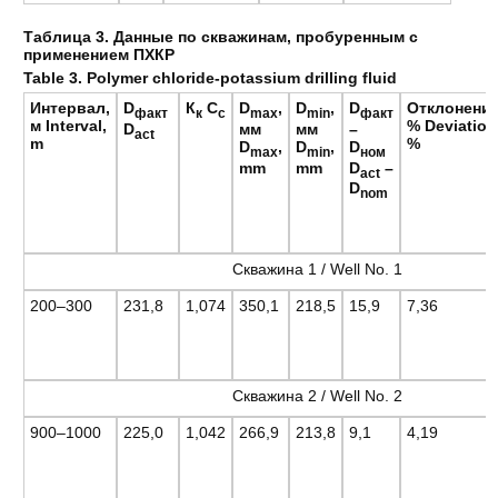
Таблица 3. Данные по скважинам, пробуренным с
применением ПХКР
Table 3. Polymer chloride-potassium drilling fluid
Интервал,
D
К
C
D
,
D
,
D
Отклонение
факт
к
c
max
min
факт
м Interval,
% Deviation
D
мм
мм
–
act
m
%
D
,
D
,
D
max
min
ном
mm
mm
D
–
act
D
nom
Скважина 1 / Well No. 1
200–300
231,8
1,074
350,1
218,5
15,9
7,36
Скважина 2 / Well No. 2
900–1000
225,0
1,042
266,9
213,8
9,1
4,19