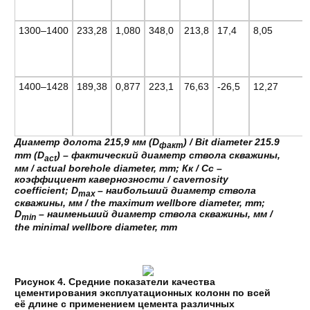
1300–1400
233,28
1,080
348,0
213,8
17,4
8,05
1400–1428
189,38
0,877
223,1
76,63
-26,5
12,27
Диаметр долота 215,9 мм (D
) / Bit diameter 215.9
факт
mm (D
) – фактический диаметр ствола скважины,
act
мм / actual borehole diameter, mm; Кк / Cc –
коэффициент кавернозности / cavernosity
coefficient; D
– наибольший диаметр ствола
max
скважины, мм / the maximum wellbore diameter, mm;
D
– наименьший диаметр ствола скважины, мм /
min
the minimal wellbore diameter, mm
Рисунок 4. Средние показатели качества
цементирования эксплуатационных колонн по всей
её длине с применением цемента различных