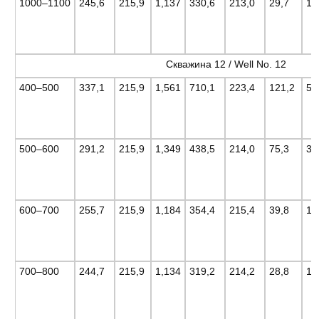
1000–1100
245,6
215,9
1,137
330,6
213,0
29,7
13
Скважина 12 / Well No. 12
400–500
337,1
215,9
1,561
710,1
223,4
121,2
56
500–600
291,2
215,9
1,349
438,5
214,0
75,3
34
600–700
255,7
215,9
1,184
354,4
215,4
39,8
18
700–800
244,7
215,9
1,134
319,2
214,2
28,8
13