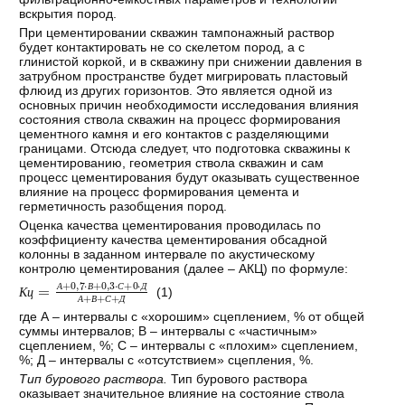
вскрытия пород.
При цементировании скважин тампонажный раствор
будет контактировать не со скелетом пород, а с
глинистой коркой, и в скважину при снижении давления в
затрубном пространстве будет мигрировать пластовый
флюид из других горизонтов. Это является одной из
основных причин необходимости исследования влияния
состояния ствола скважин на процесс формирования
цементного камня и его контактов с разделяющими
границами. Отсюда следует, что подготовка скважины к
цементированию, геометрия ствола скважин и сам
процесс цементирования будут оказывать существенное
влияние на процесс формирования цемента и
герметичность разобщения пород.
Оценка качества цементирования проводилась по
коэффициенту качества цементирования обсадной
колонны в заданном интервале по акустическому
контролю цементирования (далее – АКЦ) по формуле:
К
ц
=
А
+
0,7
⋅
В
+
0,3
⋅
С
+
0
⋅
Д
А
+
В
+
С
+
Д
(1)
А
В
С
Д
К
ц
А
В
С
Д
где А – интервалы с «хорошим» сцеплением, % от общей
суммы интервалов; В – интервалы с «частичным»
сцеплением, %; С – интервалы с «плохим» сцеплением,
%; Д – интервалы с «отсутствием» сцепления, %.
Тип бурового раствора.
Тип бурового раствора
оказывает значительное влияние на состояние ствола