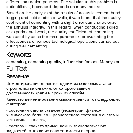
different saturation patterns. The solution to this problem is
quite difficult, because it depends on many factors.
Based on the analysis of the results of acoustic cement bond
logging and field studies of wells, it was found that the quality
coefficient of cementing with a slight error can characterize
the annulus integrity. In this regard, when conducting skilled
or experimental work, the quality coefficient of cementing
was used by us as the main parameter for evaluating the
effectiveness of various technological operations carried out
during well cementing.
Keywords
cementing
,
cementing quality
,
influencing factors
,
Mangystau
Full Text
Введение
Цементирование является одним из ключевых этапов
строительства скважин, от которого зависят
долговечность крепи и сроки их службы.
Качество цементирования скважин зависит от следующих
факторов:
- состояния ствола скважин (геометрии, физико-
химического баланса и равновесного состояния системы
«скважина – пласт»;
- состава и свойств применяемых технологических
жидкостей, а также их совместимости с горно-