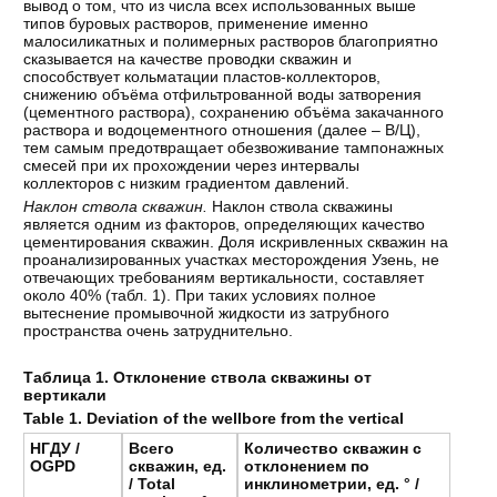
вывод о том, что из числа всех использованных выше
типов буровых растворов, применение именно
малосиликатных и полимерных растворов благоприятно
сказывается на качестве проводки скважин и
способствует кольматации пластов-коллекторов,
снижению объёма отфильтрованной воды затворения
(цементного раствора), сохранению объёма закачанного
раствора и водоцементного отношения (далее – В/Ц),
тем самым предотвращает обезвоживание тампонажных
смесей при их прохождении через интервалы
коллекторов с низким градиентом давлений.
Наклон ствола скважин.
Наклон ствола скважины
является одним из факторов, определяющих качество
цементирования скважин. Доля искривленных скважин на
проанализированных участках месторождения Узень, не
отвечающих требованиям вертикальности, составляет
около 40% (табл. 1). При таких условиях полное
вытеснение промывочной жидкости из затрубного
пространства очень затруднительно.
Таблица 1. Отклонение ствола скважины от
вертикали
Table 1. Deviation of the wellbore from the vertical
НГДУ /
Всего
Количество скважин с
OGPD
скважин
,
ед
.
отклонением по
/ Total
инклинометрии, ед.
° /