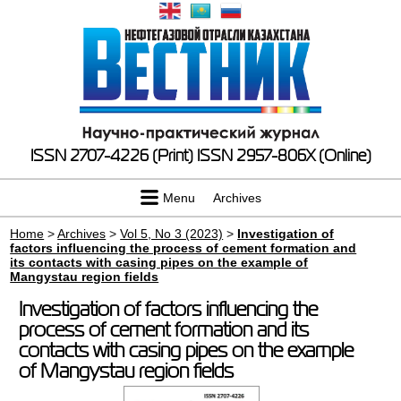
ISSN 2707-4226 (Print)
ISSN 2957-806X (Online)
Menu
Archives
Home
>
Archives
>
Vol 5, No 3 (2023)
>
Investigation of
factors influencing the process of cement formation and
its contacts with casing pipes on the example of
Mangystau region fields
Investigation of factors influencing the
process of cement formation and its
contacts with casing pipes on the example
of Mangystau region fields