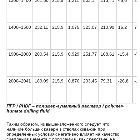
1300–1400
261,50
215,9
1,211
503,1
213,41
45,6
21
1400–1500
232,11
215,9
1,075
323,07
210,99
16,2
7,
1900–2000
200,54
215,9
0,929
251,77
168,61
-15,4
-7
2000–2041
189,09
215,9
0,876
203,45
79,31
-26,8
-1
ПГР / PHDF – полимер-гуматный раствор / polymer-
humate drilling fluid
Таким образом, из вышеизложенного следует, что
наличие больших каверн в стволах скважин при
определенных условиях негативно влияет на качество
сцепления цемента с породами и, как следствие, на