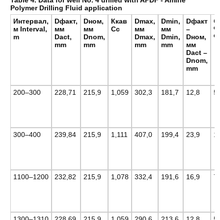
Table 4.
Data for well No. 4 drilled with APDF - Amine
Polymer Drilling Fluid application
Интервал,
Dфакт,
Dном,
Ккав
Dmax,
Dmin,
Dфакт
О
м Interval,
мм
мм
Cc
мм
мм
–
%
m
Dact,
Dnom,
Dmax,
Dmin,
Dном,
%
mm
mm
mm
mm
мм
Dact –
Dnom,
mm
200–300
228,71
215,9
1,059
302,3
181,7
12,8
5
300–400
239,84
215,9
1,111
407,0
199,4
23,9
1
1100–1200
232,82
215,9
1,078
332,4
191,6
16,9
7
1300–1310
228,69
215,9
1,059
290,6
213,6
12,8
5