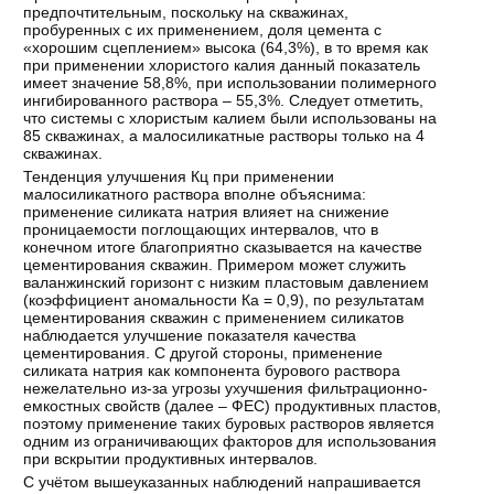
предпочтительным, поскольку на скважинах,
пробуренных с их применением, доля цемента с
«хорошим сцеплением» высока (64,3%), в то время как
при применении хлористого калия данный показатель
имеет значение 58,8%, при использовании полимерного
ингибированного раствора – 55,3%. Следует отметить,
что системы с хлористым калием были использованы на
85 скважинах, а малосиликатные растворы только на 4
скважинах.
Тенденция улучшения Кц при применении
малосиликатного раствора вполне объяснима:
применение силиката натрия влияет на снижение
проницаемости поглощающих интервалов, что в
конечном итоге благоприятно сказывается на качестве
цементирования скважин. Примером может служить
валанжинский горизонт с низким пластовым давлением
(коэффициент аномальности Ка = 0,9), по результатам
цементирования скважин с применением силикатов
наблюдается улучшение показателя качества
цементирования. С другой стороны, применение
силиката натрия как компонента бурового раствора
нежелательно из-за угрозы ухучшения фильтрационно-
емкостных свойств (далее – ФЕС) продуктивных пластов,
поэтому применение таких буровых растворов является
одним из ограничивающих факторов для использования
при вскрытии продуктивных интервалов.
С учётом вышеуказанных наблюдений напрашивается