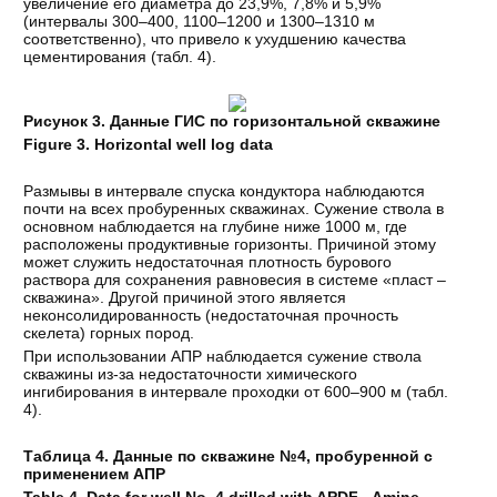
увеличение его диаметра до 23,9%, 7,8% и 5,9%
(интервалы 300–400, 1100–1200 и 1300–1310 м
соответственно), что привело к ухудшению качества
цементирования (табл. 4).
Рисунок 3. Данные ГИС по горизонтальной скважине
Figure 3. Horizontal well log data
Размывы в интервале спуска кондуктора наблюдаются
почти на всех пробуренных скважинах. Сужение ствола в
основном наблюдается на глубине ниже 1000 м, где
расположены продуктивные горизонты. Причиной этому
может служить недостаточная плотность бурового
раствора для сохранения равновесия в системе «пласт –
скважина». Другой причиной этого является
неконсолидированность (недостаточная прочность
скелета) горных пород.
При использовании АПР наблюдается сужение ствола
скважины из-за недостаточности химического
ингибирования в интервале проходки от 600–900 м (табл.
4).
Таблица 4. Данные по скважине №4, пробуренной с
применением АПР