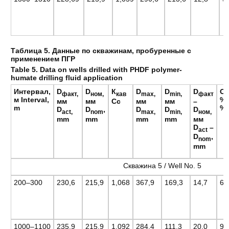
Таблица 5. Данные по скважинам, пробуренные с
применением ПГР
Table 5.
Data on wells drilled with PHDF polymer-
humate drilling fluid application
Интервал,
D
D
К
D
D
D
От
факт,
ном,
кав
max,
min,
факт
м
Interval,
%
мм
мм
Cc
мм
мм
–
m
%
D
D
,
D
D
D
act,
nom
max
,
min,
ном,
mm
mm
mm
mm
мм
D
–
act
D
,
nom
mm
Скважина 5 / Well No. 5
200–300
230,6
215,9
1,068
367,9
169,3
14,7
6,
1000–1100
235,9
215,9
1,092
284,4
111,3
20,0
9,