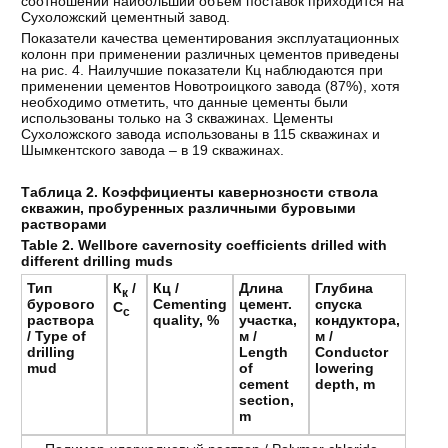
соотношении наибольший объём поставок приходится на
Сухоложский цементный завод.
Показатели качества цементирования эксплуатационных
колонн при применении различных цементов приведены
на рис. 4. Наилучшие показатели Кц наблюдаются при
применении цементов Новотроицкого завода (87%), хотя
необходимо отметить, что данные цементы были
использованы только на 3 скважинах. Цементы
Сухоложского завода использованы в 115 скважинах и
Шымкентского завода – в 19 скважинах.
Таблица
2.
Коэффициенты кавернозности ствола
скважин, пробуренных различными буровыми
растворами
Table 2. Wellbore cavernosity coefficients drilled with
different drilling muds
Тип
К
/
Кц /
Длина
Глубина
к
бурового
Cementing
цемент
.
спуска
C
c
раствора
quality, %
участка
,
кондуктора,
/ Type of
м
/
м /
drilling
Length
Conductor
mud
of
lowering
cement
depth, m
section,
m