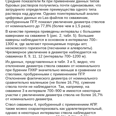
Средние показатели Кк при применении данных типов
буровых растворов получились почти одинаковыми, что
затруднило определение преимущества одного типа
раствора над другим. Однако поинтервальный анализ
цифровых данных из Las-файлов по скважинам,
пробуренным ПГР, показал увеличение диаметра стволов
от номинального до 77,8% (более чем в 1,5 раза).
В качестве примера приведены интервалы с большими
кавернами на скважине 5 (рис. 2, табл. 5). Большие
каверны наблюдаются в основном в интервалах 700–
1300 м, где залегают проницаемые породы апт,
неокомского горизонтов (песчаники и алевролиты).
Чрезмерное увеличение в диаметре наблюдается на
скважинах 8, 9, 11, 12 (интервалы 700–1200 м).
Из данных, представленных в табл. 3 и 5, видно, что
отклонение диаметра ствола скважин от номинального
при бурении ПХКР значительно меньше в сравнении со
стволами, пробуренными с применением ПГР.
Отклонение фактического диаметра от номинального
сравнительно маленькое (не более 16,7%), сужение
ствола почти не наблюдается. Так, например, на
скважине 3 в интервале 700–900 м имеются некоторые
участки с увеличением диаметра ствола не более 16,7%
от номинального диаметра.
Ствол скважины 4, пробуренный с применением АПР,
также можно охарактеризовать как удовлетворительный,
однако в некоторых интервалах ствола наблюдается