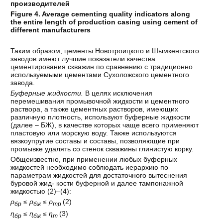
производителей
Figure 4. Average cementing quality indicators along
the entire length of production casing using cement of
different manufacturers
Таким образом, цементы Новотроицкого и Шымкентского
заводов имеют лучшие показатели качества
цементирования скважин по сравнению с традиционно
используемыми цементами Сухоложского цементного
завода.
Буферные жидкости.
В целях исключения
перемешивания промывочной жидкости и цементного
раствора, а также цементных растворов, имеющих
различную плотность, используют буферные жидкости
(далее – БЖ), в качестве которых чаще всего применяют
пластовую или морскую воду. Также используются
вязкоупругие составы и составы, позволяющие при
промывке удалять со стенок скважины глинистую корку.
Общеизвестно, при применении любых буферных
жидкостей необходимо соблюдать иерархию по
параметрам жидкостей для достаточного вытеснения
буровой жид- кости буферной и далее тампонажной
жидкостью (2)–(4):
ρ
≤ ρ
≤ ρ
(2)
бр
бж
тр
ɳ
≤ ɳ
≤ ɳ
(3)
бр
бж
т