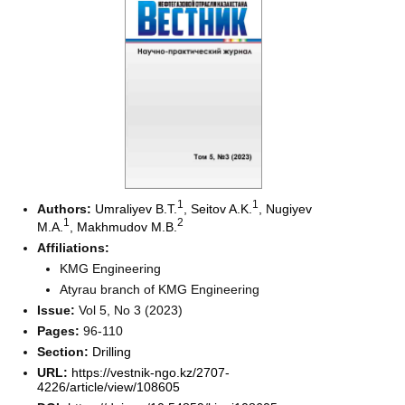
1
1
Authors:
Umraliyev B.T.
,
Seitov A.K.
,
Nugiyev
1
2
M.A.
,
Makhmudov M.B.
Affiliations:
KMG Engineering
Atyrau branch of KMG Engineering
Issue:
Vol 5, No 3 (2023)
Pages:
96-110
Section:
Drilling
URL:
https://vestnik-ngo.kz/2707-
4226/article/view/108605