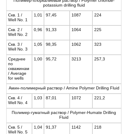
Полимер-хлоркалиевый раствор / Polymer chloride-
potassium drilling fluid
Скв. 1 /
1,01
97,45
1087
224
Well No. 1
Скв. 2 /
0,96
91,33
1064
225
Well No. 2
Скв. 3 /
1,05
98,35
1062
323
Well No. 3
Среднее
1,00
95,72
3213
257,3
по
скважинам
/ Average
for wells
Амин-полимерный раствор / Amine Polymer Drilling Fluid
Скв. 4 /
1,03
87,01
1072
221,2
Well No. 4
Полимер-гуматный раствор / Polymer-Humate Drilling
Fluid
Скв. 5 /
1,04
91,37
1142
218
Well No. 5