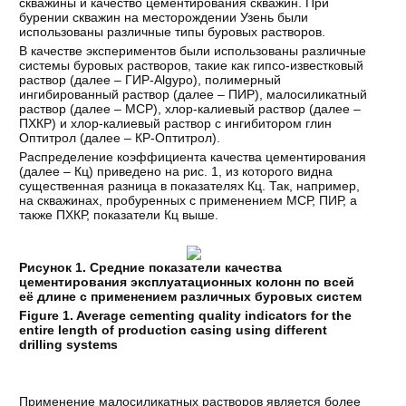
скважины и качество цементирования скважин. При
бурении скважин на месторождении Узень были
использованы различные типы буровых растворов.
В качестве экспериментов были использованы различные
системы буровых растворов, такие как гипсо-известковый
раствор (далее – ГИР-Algypo), полимерный
ингибированный раствор (далее – ПИР), малосиликатный
раствор (далее – МСР), хлор-калиевый раствор (далее –
ПХКР) и хлор-калиевый раствор с ингибитором глин
Оптитрол (далее – КР-Оптитрол).
Распределение коэффициента качества цементирования
(далее – Кц) приведено на рис. 1, из которого видна
существенная разница в показателях Кц. Так, например,
на скважинах, пробуренных с применением МСР, ПИР, а
также ПХКР, показатели Кц выше.
Рисунок 1. Средние показатели качества
цементирования эксплуатационных колонн по всей
её длине с применением различных буровых систем
Figure 1. Average cementing quality indicators for the
entire length of production casing using different
drilling systems
Применение малосиликатных растворов является более