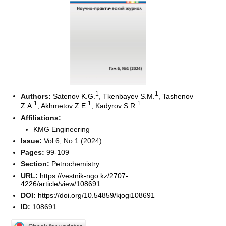
1
1
Authors:
Satenov K.G.
,
Tkenbayev S.M.
,
Tashenov
1
1
1
Z.A.
,
Akhmetov Z.E.
,
Kadyrov S.R.
Affiliations:
KMG Engineering
Issue:
Vol 6, No 1 (2024)
Pages:
99-109
Section:
Petrochemistry
URL:
https://vestnik-ngo.kz/2707-
4226/article/view/108691
DOI:
https://doi.org/10.54859/kjogi108691
ID:
108691