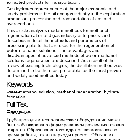
extracted products for transportation.
Gas hydrates represent one of the major economic and
safety problems in the oil and gas industry in the exploration,
production, processing and transportation of gas and
hydrocarbons.
This article analyzes modern methods for methanol
regeneration at oil and gas industry enterprises, and
describes in detail the methods and parameters of
processing plants that are used for the regeneration of
water-methanol solutions. The advantages and
disadvantages of advanced methods of water-methanol
solutions regeneration are described. As a result of the
review of existing technologies, the distillation method was
determined to be the most preferable, as the most proven
and widely used method today.
Keywords
water-methanol solution
,
methanol regeneration
,
hydrate
formation
Full Text
Введение
Трубопроводы и технологическое оборудование может
быть заблокировано формированием различных газовых
гидратов. Образование газогидратов возможно как во
время работы, так и в периоды простоя. Обычно их
проявление происходит под высоким давлением и при