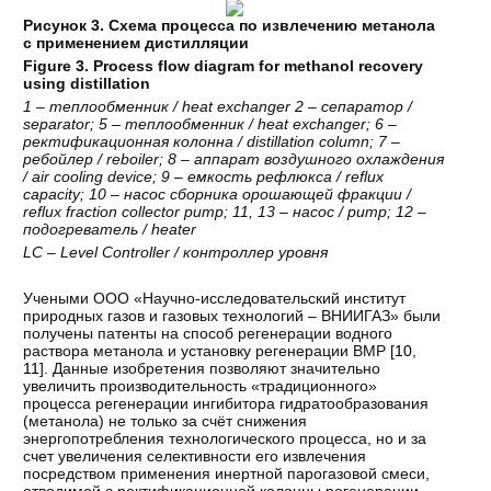
Рисунок 3. Схема процесса по извлечению метанола
с применением дистилляции
Figure 3. Process flow diagram for methanol recovery
using distillation
1 –
теплообменник
/ heat exchanger 2 –
сепаратор
/
separator; 5 –
теплообменник
/ heat exchanger; 6 –
ректификационная
колонна
/ distillation column; 7 –
ребойлер
/ reboiler; 8 –
аппарат
воздушного
охлаждения
/ air cooling device; 9 –
емкость
рефлюкса
/ reflux
capacity; 10 –
насос
сборника
орошающей
фракции
/
reflux fraction collector pump; 11, 13 –
насос
/ pump; 12 –
подогреватель
/ heater
LC – Level Controller / контроллер уровня
Учеными ООО «Научно-исследовательский институт
природных газов и газовых технологий – ВНИИГАЗ» были
получены патенты на способ регенерации водного
раствора метанола и установку регенерации ВМР [
10
,
11
]. Данные изобретения позволяют значительно
увеличить производительность «традиционного»
процесса регенерации ингибитора гидратообразования
(метанола) не только за счёт снижения
энергопотребления технологического процесса, но и за
счет увеличения селективности его извлечения
посредством применения инертной парогазовой смеси,
отводимой с ректификационной колонны регенерации