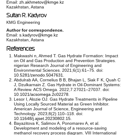
Email:
zh.akhmetov@kmge.kz
Kazakhstan, Astana
Sultan R. Kadyrov
KMG Engineering
Author for correspondence.
Email:
s.kadyrov@kmge.kz
Kazakhstan, Astana
References
Makwashi n, Ahmed T. Gas Hydrate Formation: Impact
on Oil and Gas Production and Prevention Strategies.
nigerian Research Journal of Engineering and
Environmental Sciences. 2021;6(1):61–75. doi:
10.5281/zenodo.5047631
.
Abdulrab AA, Cornelius B B, Bhajan L, Siak F K, Quah C
J, Dzulkarnain Z. Gas Hydrate in Oil-Dominant Systems:
A Review. ACS Omega. 2022;7:27021–27037. doi:
10.1021/acsomega.2c02278
.
Lesor I, Alozie OJ. Gas Hydrate Treatments in Pipeline
Using Locally Sourced Material as Green Inhibitor.
American Journal of Science, Engineering and
Technology. 2023;8(2):110–118. doi:
10.11648/j.ajset.20230802.15
.
Bayazitova K, Salimov A, Ponomarev A, et al.
Development and modeling of a resource-saving
methanol recovery process diagram. VIII International