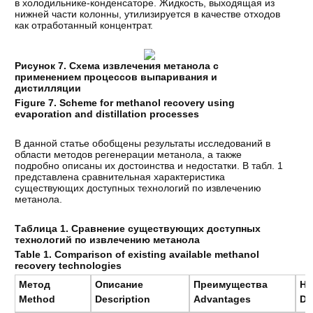
в холодильнике-конденсаторе. Жидкость, выходящая из
нижней части колонны, утилизируется в качестве отходов
как отработанный концентрат.
Рисунок 7. Схема извлечения метанола с
применением процессов выпаривания и
дистилляции
Figure 7. Scheme for methanol recovery using
evaporation and distillation processes
В данной статье обобщены результаты исследований в
области методов регенерации метанола, а также
подробно описаны их достоинства и недостатки. В табл. 1
представлена сравнительная характеристика
существующих доступных технологий по извлечению
метанола.
Таблица 1.
Сравнение существующих доступных
технологий по извлечению метанола
Table 1. Comparison of existing available methanol
recovery technologies
Метод
Описание
Преимущества
Не
Method
Description
Advantages
Di