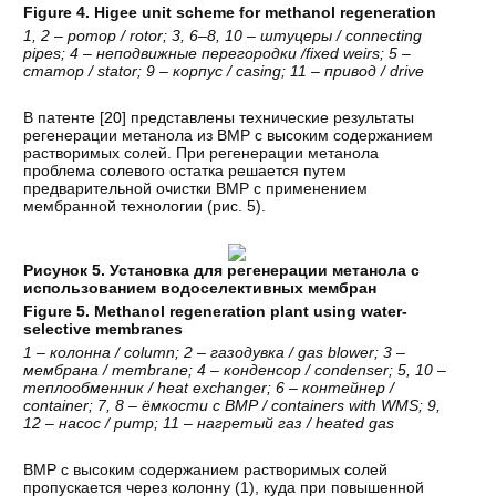
Figure 4. Higee unit scheme for methanol regeneration
1, 2 –
ротор
/ rotor; 3, 6–8, 10 –
штуцеры
/ connecting
pipes; 4 –
неподвижные
перегородки
/fixed weirs; 5 –
статор
/ stator; 9 –
корпус
/ casing; 11 –
привод
/ drive
В патенте [
20
] представлены технические результаты
регенерации метанола из ВМР с высоким содержанием
растворимых солей. При регенерации метанола
проблема солевого остатка решается путем
предварительной очистки ВМР с применением
мембранной технологии (рис. 5).
Рисунок 5. Установка для регенерации метанола с
использованием водоселективных мембран
Figure 5. Methanol regeneration plant using water-
selective membranes
1 –
колонна
/ column; 2 –
газодувка
/ gas blower; 3 –
мембрана
/ membrane; 4 –
конденсор
/ condenser; 5, 10 –
теплообменник
/ heat exchanger; 6 –
контейнер
/
container; 7, 8 –
ёмкости
с
ВМР
/ containers with WMS; 9,
12 –
насос
/ pump; 11 –
нагретый
газ
/ heated gas
ВМР с высоким содержанием растворимых солей
пропускается через колонну (1), куда при повышенной