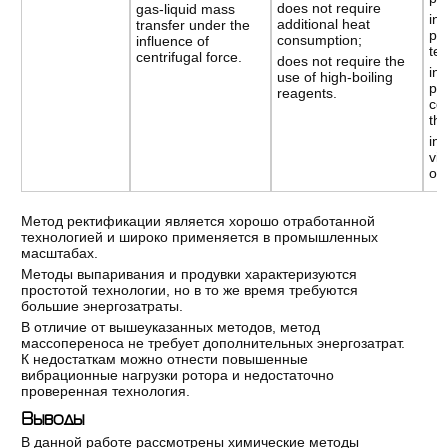
does not require
gas-liquid mass
ins
additional heat
transfer under the
pr
consumption;
influence of
te
centrifugal force.
does not require the
in
use of high-boiling
po
reagents.
co
the
in
vib
of 
Метод ректификации является хорошо отработанной
технологией и широко применяется в промышленных
масштабах.
Методы выпаривания и продувки характеризуются
простотой технологии, но в то же время требуются
большие энергозатраты.
В отличие от вышеуказанных методов, метод
массопереноса не требует дополнительных энергозатрат.
К недостаткам можно отнести повышенные
вибрационные нагрузки ротора и недостаточно
проверенная технология.
Выводы
В данной работе рассмотрены химические методы