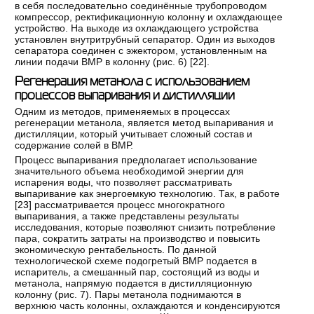
в себя последовательно соединённые трубопроводом
компрессор, ректификационную колонну и охлаждающее
устройство. На выходе из охлаждающего устройства
установлен внутритрубный сепаратор. Один из выходов
сепаратора соединен с эжектором, установленным на
линии подачи ВМР в колонну (рис. 6) [
22
].
Регенерация метанола с использованием
процессов выпаривания и дистилляции
Одним из методов, применяемых в процессах
регенерации метанола, является метод выпаривания и
дистилляции, который учитывает сложный состав и
содержание солей в ВМР.
Процесс выпаривания предполагает использование
значительного объема необходимой энергии для
испарения воды, что позволяет рассматривать
выпаривание как энергоемкую технологию. Так, в работе
[
23
] рассматривается процесс многократного
выпаривания, а также представлены результаты
исследования, которые позволяют снизить потребление
пара, сократить затраты на производство и повысить
экономическую рентабельность. По данной
технологической схеме подогретый ВМР подается в
испаритель, а смешанный пар, состоящий из воды и
метанола, напрямую подается в дистилляционную
колонну (рис. 7). Пары метанола поднимаются в
верхнюю часть колонны, охлаждаются и конденсируются