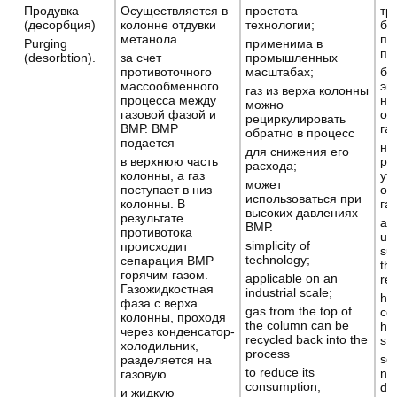
Продувка
Осуществляется в
простота
тр
(десорбция)
колонне отдувки
технологии;
бе
метанола
по
Purging
применима в
пр
(desorbtion).
за счет
промышленных
противоточного
масштабах;
бо
массообменного
эн
газ из верха колонны
процесса между
на
можно
газовой фазой и
от
рециркулировать
ВМР. ВМР
газ
обратно в процесс
подается
не
для снижения его
в верхнюю часть
ре
расхода;
колонны, а газ
ут
может
поступает в низ
от
использоваться при
колонны. В
газ
высоких давлениях
результате
an
ВМР.
противотока
un
simplicity of
происходит
sup
technology;
сепарация ВМР
th
горячим газом.
applicable on an
re
Газожидкостная
industrial scale;
hi
фаза с верха
gas from the top of
co
колонны, проходя
the column can be
he
через конденсатор-
recycled back into the
str
холодильник,
process
sol
разделяется на
to reduce its
ne
газовую
consumption;
dis
и жидкую