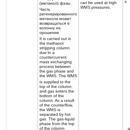
str
can be used at high
(метанол) фазы.
WMS pressures.
Часть
регенерированного
метанола может
возвращаться в
колонну на
орошение.
It is carried out in
the methanol
stripping column
due to a
countercurrent
mass exchanging
process between
the gas phase and
the WMS. The WMS
is supplied to the
top of the column,
and gas enters the
bottom of the
column. As a result
of the counterflow,
the WMS is
separated by hot
gas. The gas-liquid
phase from the top
of the column,