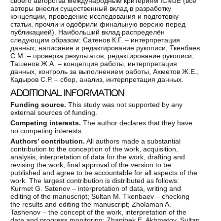
своего авторства международным критериям ICMJE (все
авторы внесли существенный вклад в разработку
концепции, проведение исследования и подготовку
статьи, прочли и одобрили финальную версию перед
публикацией). Наибольший вклад распределён
следующим образом: Сатенов К.Г. – интерпретация
данных, написание и редактирование рукописи, Ткенбаев
С.М. – проверка результатов, редактирование рукописи,
Ташенов Ж.А. – концепция работы, интерпретация
данных, контроль за выполнением работы, Ахметов Ж.Е.,
Кадыров С.Р. – сбор, анализ, интерпретация данных.
ADDITIONAL INFORMATION
Funding source.
This study was not supported by any
external sources of funding.
Competing interests.
The author declares that they have
no competing interests.
Authors’ contribution.
All authors made a substantial
contribution to the conception of the work, acquisition,
analysis, interpretation of data for the work, drafting and
revising the work, final approval of the version to be
published and agree to be accountable for all aspects of the
work. The largest contribution is distributed as follows:
Kurmet G. Satenov – interpretation of data, writing and
editing of the manuscript; Sultan M. Tkenbaev – checking
the results and editing the manuscript; Zholaman A.
Tashenov – the concept of the work, interpretation of the
data and progress monitoring; Zhanibek E. Akhmetov, Sultan