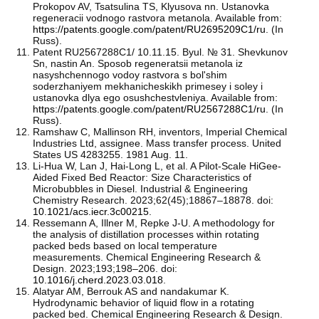
Prokopov AV, Tsatsulina TS, Klyusova nn. Ustanovka
regeneracii vodnogo rastvora metanola. Available from:
https://patents.google.com/patent/RU2695209C1/ru
. (In
Russ).
Patent RU2567288C1/ 10.11.15. Byul. № 31. Shevkunov
Sn, nastin An. Sposob regeneratsii metanola iz
nasyshchennogo vodoy rastvora s bol'shim
soderzhaniyem mekhanicheskikh primesey i soley i
ustanovka dlya ego osushchestvleniya. Available from:
https://patents.google.com/patent/RU2567288C1/ru
. (In
Russ).
Ramshaw C, Mallinson RH, inventors, Imperial Chemical
Industries Ltd, assignee. Mass transfer process. United
States US 4283255. 1981 Aug. 11.
Li-Hua W, Lan J, Hai-Long L, et al. A Pilot-Scale HiGee-
Aided Fixed Bed Reactor: Size Characteristics of
Microbubbles in Diesel. Industrial & Engineering
Chemistry Research. 2023;62(45);18867–18878. doi:
10.1021/acs.iecr.3c00215
.
Ressemann A, Illner M, Repke J-U. A methodology for
the analysis of distillation processes within rotating
packed beds based on local temperature
measurements. Chemical Engineering Research &
Design. 2023;193;198–206. doi:
10.1016/j.cherd.2023.03.018
.
Alatyar AM, Berrouk AS and nandakumar K.
Hydrodynamic behavior of liquid flow in a rotating
packed bed. Chemical Engineering Research & Design.