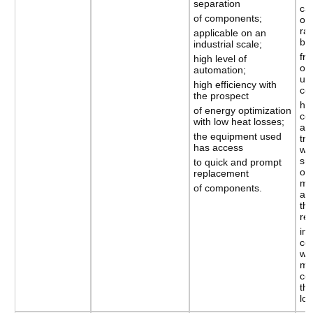
separation
ca
of components;
onl
ra
applicable on an
be
industrial scale;
fr
high level of
ot
automation;
un
high efficiency with
co
the prospect
hi
of energy optimization
co
with low heat losses;
as
the equipment used
tra
has access
wi
su
to quick and prompt
op
replacement
mo
of components.
as 
th
reb
in
co
wh
me
co
th
low