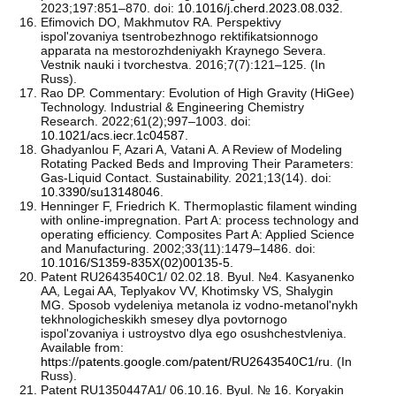
2023;197:851–870. doi:
10.1016/j.cherd.2023.08.032
.
Efimovich DO, Makhmutov RA. Perspektivy
ispol'zovaniya tsentrobezhnogo rektifikatsionnogo
apparata na mestorozhdeniyakh Kraynego Severa.
Vestnik nauki i tvorchestva. 2016;7(7):121–125. (In
Russ).
Rao DP. Commentary: Evolution of High Gravity (HiGee)
Technology. Industrial & Engineering Chemistry
Research. 2022;61(2);997–1003. doi:
10.1021/acs.iecr.1c04587
.
Ghadyanlou F, Azari A, Vatani A. A Review of Modeling
Rotating Packed Beds and Improving Their Parameters:
Gas-Liquid Contact. Sustainability. 2021;13(14). doi:
10.3390/su13148046
.
Henninger F, Friedrich K. Thermoplastic filament winding
with online-impregnation. Part A: process technology and
operating efficiency. Composites Part A: Applied Science
and Manufacturing. 2002;33(11):1479–1486. doi:
10.1016/S1359-835X(02)00135-5
.
Patent RU2643540C1/ 02.02.18. Byul. №4. Kasyanenko
AA, Legai AA, Teplyakov VV, Khotimsky VS, Shalygin
MG. Sposob vydeleniya metanola iz vodno-metanol'nykh
tekhnologicheskikh smesey dlya povtornogo
ispol'zovaniya i ustroystvo dlya ego osushchestvleniya.
Available from:
https://patents.google.com/patent/RU2643540C1/ru
. (In
Russ).
Patent RU1350447A1/ 06.10.16. Byul. № 16. Koryakin