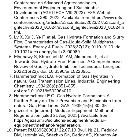
Conference on Advanced Agritechnologies,
Environmental Engineering and Sustainable
Development (AGRITECH-VIII 2023). E3S Web of
Conferences 390; 2023. Available from:
https://www.e3s-
conferences.org/articles/e3sconf/abs/2023/27/e3sconf_a
gritechviii2023_01024/e3sconf_agritechviii2023_01024.h
tml
.
Lv X, Xu J, Ye F, et al. Gas Hydrate Formation and Slurry
Flow Characteristics of Gas-Liquid-Solid Multiphase
Systems. Energy & Fuels. 2023;37(13); 9110–9120. doi:
10.1021/acs.energyfuels.3c00989
.
Elhenawy S, Khraisheh M. AM, Almomani F, et al.
Towards Gas Hydrate-Free Pipelines: A Comprehensive
Review of Gas Hydrate Inhibition Techniques. Energies.
2022;15(22). doi:
10.3390/en15228551
.
Hammerschmidt EG. Formation of Gas Hydrates in
natural Gas Transmission Lines. Industrial Engineering
Chemistry. 1934;26(8):851–855.
doi.org/10.1021/ie50296a010.
Hammerschmidt E.G. Gas Hydrate Formations: A
Further Study on Their Prevention and Elimination from
natural Gas Pipe Lines. GAS. 1939;15(5):30–35.
gazsurf.ru [internet]. Modular Equipment. Methanol
Regeneration [cited 21 Aug 2023]. Available from:
https://gazsurf.ru/solutions-equipment/modular-
equipment/methanol-regeneration
.
Patent RU2695209C1/ 22.07.19 Byul. № 21. Fedulov
DM, Istomin VA, Snezhko Dn, Dedov AG, Kubanov An,