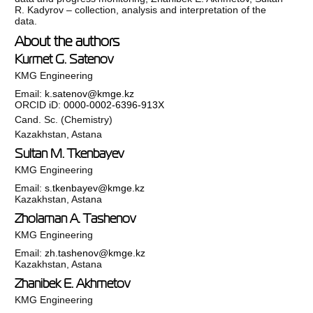
R. Kadyrov – collection, analysis and interpretation of the
data.
About the authors
Kurmet G. Satenov
KMG Engineering
Email:
k.satenov@kmge.kz
ORCID iD:
0000-0002-6396-913X
Cand. Sc. (Chemistry)
Kazakhstan, Astana
Sultan M. Tkenbayev
KMG Engineering
Email:
s.tkenbayev@kmge.kz
Kazakhstan, Astana
Zholaman A. Tashenov
KMG Engineering
Email:
zh.tashenov@kmge.kz
Kazakhstan, Astana
Zhanibek E. Akhmetov
KMG Engineering