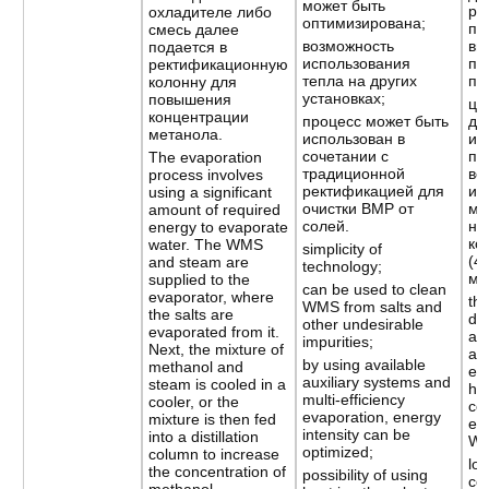
может быть
ре
охладителе либо
оптимизирована;
пр
смесь далее
возможность
вы
подается в
использования
по
ректификационную
тепла на других
по
колонну для
установках;
повышения
це
концентрации
процесс может быть
дл
метанола.
использован в
ис
сочетании с
пр
The evaporation
традиционной
во
process involves
ректификацией для
ин
using a significant
очистки ВМР от
ме
amount of required
солей.
ни
energy to evaporate
ко
water. The WMS
simplicity of
(4
and steam are
technology;
ма
supplied to the
can be used to clean
evaporator, where
th
WMS from salts and
the salts are
di
other undesirable
evaporated from it.
a s
impurities;
Next, the mixture of
am
by using available
methanol and
en
auxiliary systems and
steam is cooled in a
hea
multi-efficiency
cooler, or the
co
evaporation, energy
mixture is then fed
ev
intensity can be
into a distillation
W
optimized;
column to increase
lo
the concentration of
possibility of using
co
methanol.