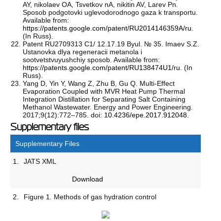
AY, nikolaev OA, Tsvetkov nA, nikitin AV, Larev Pn.
Sposob podgotovki uglevodorodnogo gaza k transportu.
Available from:
https://patents.google.com/patent/RU2014146359A/ru
.
(In Russ).
Patent RU2709313 C1/ 12.17.19 Byul. № 35. Imaev S.Z.
Ustanovka dlya regeneracii metanola i
sootvetstvuyushchiy sposob. Available from:
https://patents.google.com/patent/RU138474U1/ru
. (In
Russ).
Yang D, Yin Y, Wang Z, Zhu B, Gu Q. Multi-Effect
Evaporation Coupled with MVR Heat Pump Thermal
Integration Distillation for Separating Salt Containing
Methanol Wastewater. Energy and Power Engineering.
2017;9(12):772–785. doi:
10.4236/epe.2017.912048
.
Supplementary files
Supplementary Files
1.
JATS XML
Download
2.
Figure 1. Methods of gas hydration control