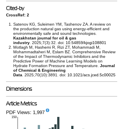
Cited-by
CrossRef: 2
Satenov KG, Suleimen YM, Tashenov ZA. A review on
the production natural gas using energy-efficient and
environmentally safe and sound technologies.
Kazakhstan journal for oil & gas
industry
. 2025;7(3):32. doi:
10.54859/kjogi108801
Motlagh M, Hashemi R, Rizi ZT, Mohammadi M,
Mohammadtaheri M, Eslam BZ. Comprehensive Review
of the Impact of Thermodynamic Inhibitors and the
Predictive Power of Machine Learning Models on
Hydrate Formation Pressure and Temperature.
Journal
of Chemical & Engineering
Data
. 2025;70(10):3891. doi:
10.1021/acs.jced.5c00025
Dimensions
Article Metrics
PDF Views: 1,997
150