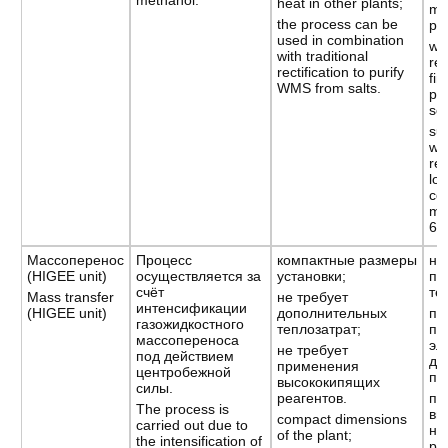
heat in other plants;
me
the process can be
pr
used in combination
wit
with traditional
rec
rectification to purify
fin
WMS from salts.
pra
se
sui
wit
ret
lo
co
me
60
Массоперенос
Процесс
компактные размеры
не
(HIGEE unit)
осуществляется за
установки;
пр
счёт
те
Mass transfer
не требует
интенсификации
(HIGEE unit)
дополнительных
по
газожидкостного
теплозатрат;
по
массопереноса
эл
не требует
под действием
дв
применения
центробежной
пр
высококипящих
силы.
реагентов.
по
The process is
ви
compact dimensions
carried out due to
на
of the plant;
the intensification of
ро