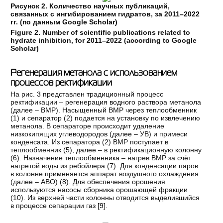
Рисунок 2. Количество научных публикаций,
связанных с ингибированием гидратов, за 2011–2022
гг. (по данным Google Scholar)
Figure 2. Number of scientific publications related to
hydrate inhibition, for 2011–2022
(according to Google
Scholar)
Регенерация метанола с использованием
процессов ректификации
На рис. 3 представлен традиционный процесс
ректификации – регенерация водного раствора метанола
(далее – ВМР). Насыщенный ВМР через теплообменник
(1) и сепаратор (2) подается на установку по извлечению
метанола. В сепараторе происходит удаление
низкокипящих углеводородов (далее – УВ) и примеси
конденсата. Из сепаратора (2) ВМР поступает в
теплообменник (5), далее – в ректификационную колонну
(6). Назначение теплообменника – нагрев ВМР за счёт
нагретой воды из ребойлера (7). Для конденсации паров
в колонне применяется аппарат воздушного охлаждения
(далее – АВО) (8). Для обеспечения орошения
используются насосы сборника орошающей фракции
(10). Из верхней части колонны отводится выделившийся
в процессе сепарации газ [
9
].