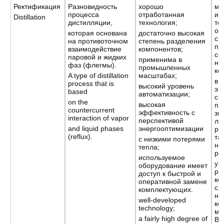
Ректификация
Разновидность
хорошо
мо
процесса
отработанная
ис
Distillation
дистилляции,
технология;
то
оч
которая основана
достаточно высокая
сы
на противоточном
степень разделения
пр
взаимодействие
компонентов;
со
паровой и жидких
применима в
не
фаз (флегмы).
промышленных
ко
A type of distillation
масштабах;
вы
process that is
высокий уровень
эн
based
автоматизации;
св
on the
высокая
пе
countercurrent
эффективность с
зи
interaction of vapor
перспективой
ле
and liquid phases
энергооптимизации
ра
(reflux).
та
с низкими потерями
на
тепла;
ре
используемое
ув
оборудование имеет
ра
доступ к быстрой и
ко
оперативной замене
сл
комплектующих.
ни
well-developed
ко
technology;
ме
a fairly high degree of
ВМ