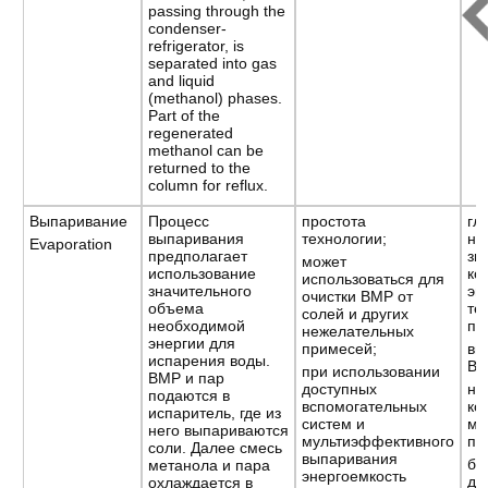
passing through the
condenser-
refrigerator, is
separated into gas
and liquid
(methanol) phases.
Part of the
regenerated
methanol can be
returned to the
column for reflux.
Выпаривание
Процесс
простота
гл
выпаривания
технологии;
не
Evaporation
предполагает
зн
может
использование
ко
использоваться для
значительного
эн
очистки ВМР от
объема
те
солей и других
необходимой
по
нежелательных
энергии для
примесей;
вы
испарения воды.
ВМ
при использовании
ВМР и пар
доступных
не
подаются в
вспомогательных
ко
испаритель, где из
систем и
ме
него выпариваются
мультиэффективного
пр
соли. Далее смесь
выпаривания
бе
метанола и пара
энергоемкость
да
охлаждается в