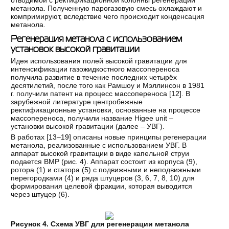
метанола. Полученную парогазовую смесь охлаждают и
компримируют, вследствие чего происходит конденсация
метанола.
Регенерация метанола с использованием
установок высокой гравитации
Идея использования полей высокой гравитации для
интенсификации газожидкостного массопереноса
получила развитие в течение последних четырёх
десятилетий, после того как Рамшоу и Мэллинсон в 1981
г. получили патент на процесс массопереноса [
12
]. В
зарубежной литературе центробежные
ректификационные установки, основанные на процессе
массопереноса, получили название Higee unit –
установки высокой гравитации (далее – УВГ).
В работах [
13–19
] описаны новые принципы регенерации
метанола, реализованные с использованием УВГ. В
аппарат высокой гравитации в виде капельной струи
подается ВМР (рис. 4). Аппарат состоит из корпуса (9),
ротора (1) и статора (5) с подвижными и неподвижными
перегородками (4) и ряда штуцеров (3, 6, 7, 8, 10) для
формирования целевой фракции, которая выводится
через штуцер (6).
Рисунок 4. Схема УВГ для регенерации метанола