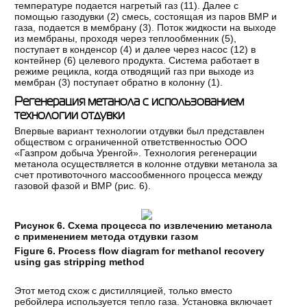
температуре подается нагретый газ (11). Далее с
помощью газодувки (2) смесь, состоящая из паров ВМР и
газа, подается в мембрану (3). Поток жидкости на выходе
из мембраны, проходя через теплообменник (5),
поступает в конденсор (4) и далее через насос (12) в
контейнер (6) целевого продукта. Система работает в
режиме рецикла, когда отводящий газ при выходе из
мембран (3) поступает обратно в колонну (1).
Регенерация метанола с использованием
технологии отдувки
Впервые вариант технологии отдувки был представлен
обществом с ограниченной ответственностью ООО
«Газпром добыча Уренгой». Технология регенерации
метанола осуществляется в колонне отдувки метанола за
счет противоточного массообменного процесса между
газовой фазой и ВМР (рис. 6).
Рисунок 6. Схема процесса по извлечению метанола
с применением метода отдувки газом
Figure 6. Process flow diagram for methanol recovery
using gas stripping method
Этот метод схож с дистилляцией, только вместо
ребойлера используется тепло газа. Установка включает