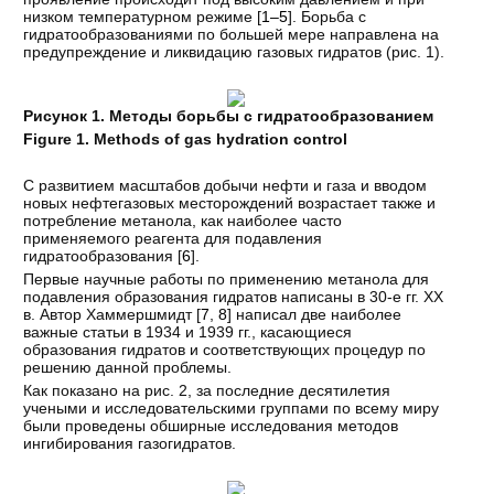
низком температурном режиме [
1–5
]. Борьба с
гидратообразованиями по большей мере направлена на
предупреждение и ликвидацию газовых гидратов (рис. 1).
Рисунок 1. Методы борьбы с гидратообразованием
Figure 1. Methods of gas hydration control
С развитием масштабов добычи нефти и газа и вводом
новых нефтегазовых месторождений возрастает также и
потребление метанола, как наиболее часто
применяемого реагента для подавления
гидратообразования [
6
].
Первые научные работы по применению метанола для
подавления образования гидратов написаны в 30-е гг. XX
в. Автор Хаммершмидт [
7
,
8
] написал две наиболее
важные статьи в 1934 и 1939 гг., касающиеся
образования гидратов и соответствующих процедур по
решению данной проблемы.
Как показано на рис. 2, за последние десятилетия
учеными и исследовательскими группами по всему миру
были проведены обширные исследования методов
ингибирования газогидратов.