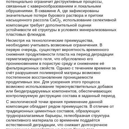
потенциально ограничит деструктивные процессы,
связанные с кавернообразованием и локальными
обрушениями. В скважине А, где зафиксированы
значительные потери бурового раствора и притоки
насыщенного рассола CaCl
, использование селективной
2
композиции требует дополнительной оценки
устойчивости её структуры в условиях минерализованных
пластовых флюидов.
Несмотря на технологические преимущества,
необходимо учитывать возможные ограничения. В
первую очередь, существует вероятность временного
снижения продуктивности пласта на период деградации
герметизирующего геля, что обусловлено его
проникновением в пористую среду и снижением её
фильтрационных свойств. Однако с течением времени за
счёт разрушения полимерной матрицы возможно
постепенное восстановление проницаемости
продуктивных зон. Для ускорения этого процесса
возможно использование термочувствительных добавок
или биодеградируемых компонентов, обеспечивающих
контролируемую деструкцию состава в заданный период.
С экологической точки зрения применение данной
композиции обладает рядом преимуществ. В отличие от
традиционных цементных составов, образующих
трудноразлагаемые барьеры, гелеобразная структура
селективного материала со временем поддаётся
естественной деградации, что снижает долгосрочное