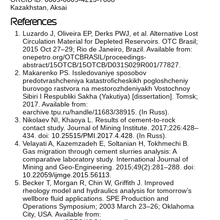
Kazakhstan, Aksai
References
Luzardo J, Oliveira EP, Derks PWJ, et al. Alternative Lost
Circulation Material for Depleted Reservoirs. OTC Brasil;
2015 Oct 27–29; Rio de Janeiro, Brazil. Available from:
onepetro.org/OTCBRASIL/proceedings-
abstract/15OTCB/15OTCB/D031S029R001/77827.
Makarenko PS. Issledovaniye sposobov
predotvrashcheniya katastroficheskikh pogloshcheniy
burovogo rastvora na mestorozhdeniyakh Vostochnoy
Sibiri I Respubliki Sakha (Yakutiya) [dissertation]. Tomsk;
2017. Available from:
earchive.tpu.ru/handle/11683/38915. (In Russ).
Nikolaev NI, Khaoya L. Results of cement-to-rock
contact study. Journal of Mining Institute. 2017;226:428–
434. doi:
10.25515/PMI.2017.4.428
. (In Russ).
Velayati A, Kazemzadeh E, Soltanian H, Tokhmechi B.
Gas migration through cement slurries analysis: A
comparative laboratory study. International Journal of
Mining and Geo-Engineering. 2015;49(2):281–288. doi:
10.22059/ijmge.2015.56113
.
Becker T, Morgan R, Chin W, Griffith J. Improved
rheology model and hydraulics analysis for tomorrow’s
wellbore fluid applications. SPE Production and
Operations Symposium; 2003 March 23–26; Oklahoma
City, USA. Available from: