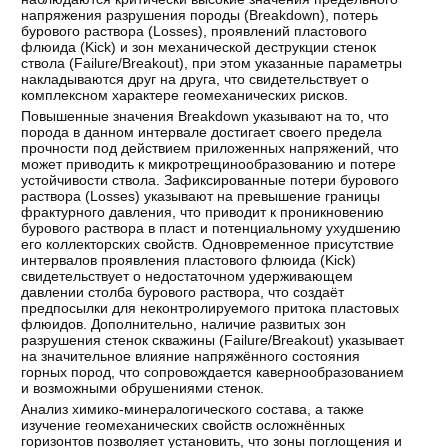
напряжения разрушения породы (Breakdown), потерь
бурового раствора (Losses), проявлений пластового
флюида (Kick) и зон механической деструкции стенок
ствола (Failure/Breakout), при этом указанные параметры
накладываются друг на друга, что свидетельствует о
комплексном характере геомеханических рисков.
Повышенные значения Breakdown указывают на то, что
порода в данном интервале достигает своего предела
прочности под действием приложенных напряжений, что
может приводить к микротрещинообразованию и потере
устойчивости ствола. Зафиксированные потери бурового
раствора (Losses) указывают на превышение границы
фрактурного давления, что приводит к проникновению
бурового раствора в пласт и потенциальному ухудшению
его коллекторских свойств. Одновременное присутствие
интервалов проявления пластового флюида (Kick)
свидетельствует о недостаточном удерживающем
давлении столба бурового раствора, что создаёт
предпосылки для неконтролируемого притока пластовых
флюидов. Дополнительно, наличие развитых зон
разрушения стенок скважины (Failure/Breakout) указывает
на значительное влияние напряжённого состояния
горных пород, что сопровождается кавернообразованием
и возможными обрушениями стенок.
Анализ химико-минералогического состава, а также
изучение геомеханических свойств осложнённых
горизонтов позволяет установить, что зоны поглощения и