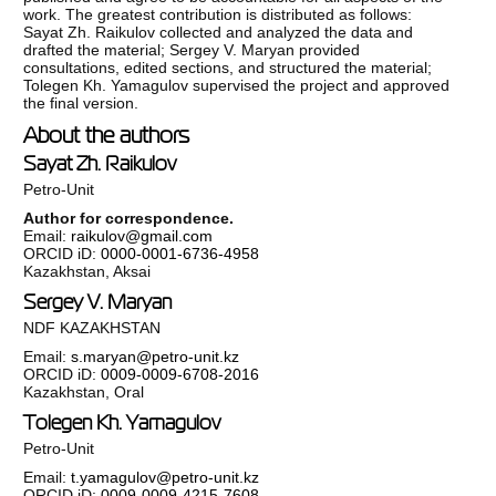
work. The greatest contribution is distributed as follows:
Sayat Zh. Raikulov collected and analyzed the data and
drafted the material; Sergey V. Maryan provided
consultations, edited sections, and structured the material;
Tolegen Kh. Yamagulov supervised the project and approved
the final version.
About the authors
Sayat Zh. Raikulov
Petro-Unit
Author for correspondence.
Email:
raikulov@gmail.com
ORCID iD:
0000-0001-6736-4958
Kazakhstan, Aksai
Sergey V. Maryan
NDF KAZAKHSTAN
Email:
s.maryan@petro-unit.kz
ORCID iD:
0009-0009-6708-2016
Kazakhstan, Oral
Tolegen Kh. Yamagulov
Petro-Unit
Email:
t.yamagulov@petro-unit.kz
ORCID iD:
0009-0009-4215-7608