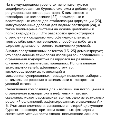
На международном уровне активно патентуются
модифицированные буровые системы и добавки для
регулирования потерь раствора. К ним относятся
гелеобразные композиции [
22
], полимерные и
эластомерные смеси для стабилизации циркуляции [
23
],
капсулированные добавки для водных растворов [
24
], а
также полимерные системы на основе целлюлозы и
полисахаридов [
25
]. Эти разработки демонстрируют
стремление к созданию многофункциональных и
термостабильных материалов, способных работать в
широком диапазоне геолого-технических условий.
Анализ представленных патентов [
15–25
] демонстрирует,
что современные технологии изоляции зон поглощений и
ограничения водопритока базируются на различных
физических и химических принципах. Использование
вязкоупругих гелей, афронных структур,
кислоторастворимых композиций и
микроинкапсулированных присадок позволяет выбирать
оптимальное решение в зависимости от конкретных
условий скважины.
Селективная композиция для изоляции зон поглощений и
ограничения водопритока в нефтяных и газовых
скважинах может рассматриваться как одно из возможных
решений осложнений, зафиксированных в скважинах А и
Б. Учитывая сложности, связанные с потерей циркуляции
бурового раствора, притоком пластовых флюидов и
снижением устойчивости ствола, применение данного