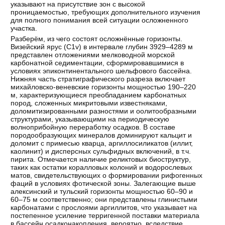
указывают на присутствие зон с высокой
проницаемостью, требующих дополнительного изучения
для полного понимания всей ситуации осложненного
участка.
Разберём, из чего состоят осложнённые горизонты.
Визейский ярус (C1v) в интервале глубин 3929–4289 м
представлен отложениями мелководной морской
карбонатной седиментации, сформировавшимися в
условиях эпиконтинентального шельфового бассейна.
Нижняя часть стратиграфического разреза включает
михайловско-веневские горизонты мощностью 190–220
м, характеризующиеся преобладанием карбонатных
пород, сложенных микритовыми известняками,
доломитизированными разностями и оолитообразными
структурами, указывающими на периодическую
волноприбойную переработку осадков. В составе
породообразующих минералов доминируют кальцит и
доломит с примесью кварца, аргиллосиликатов (иллит,
каолинит) и дисперсных сульфидных включений, в т.ч.
пирита. Отмечается наличие реликтовых биоструктур,
таких как остатки коралловых колоний и водорослевых
матов, свидетельствующих о формировании рифогенных
фаций в условиях фотической зоны. Залегающие выше
алексинский и тульский горизонты мощностью 60–90 и
60–75 м соответственно; они представлены глинистыми
карбонатами с прослоями аргиллитов, что указывает на
постепенное усиление терригенной поставки материала
в бассейн осадконакопления, вероятно, вследствие