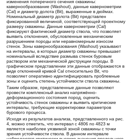
изменения поперечного сечения скважины:
кавернообразование (Washout), данные кавернометрии
(Cal) и диаметр долота (Bit), выраженные в дюймах.
Номинальный диаметр долота (Bit) представлен
фиксированной величиной, соответствующей проектному
размеру скважины. Данные кавернометрии (Cal)
фиксируют фактический диаметр ствола, что позволяет
выявить отклонения, обусловленные механическим
разрушением породы или неравномерным износом
стенок. Зоны кавернообразования (Washout) указывают
на интервалы, в которых диаметр скважины превышает
номинальный вследствие размыва стенок буровым
раствором или механической деструкции породы. В
графическом представлении эти данные отображаются в
виде отклонений кривой Cal относительно Bit, что
позволяет оперативно идентифицировать проблемные
зоны и оценить степень устойчивости ствола скважины.
Таким образом, представленные данные позволяют
провести комплексный анализ напряжённо-
деформационного состояния пород, оценить
устойчивость стенок скважины и выявить критические
интервалы, требующие корректировки параметров
бурового процесса.
Исходя из результатов анализа, представленного на рис.
4, можно отметить, что интервал с 4806 по 4823 м
является наиболее уязвимой зоной скважины с точки
зрения устойчивости ствола. В данном интервале
наблюдаются критически высокие значения предельного