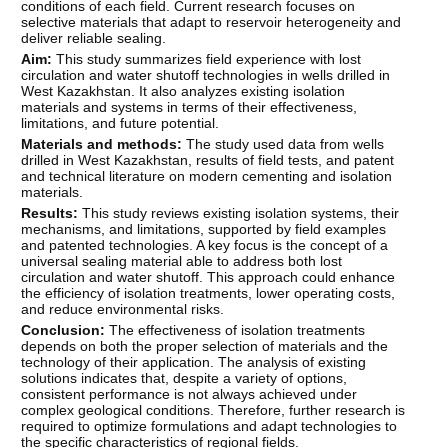
conditions of each field. Current research focuses on
selective materials that adapt to reservoir heterogeneity and
deliver reliable sealing.
Aim
:
This study summarizes field experience with lost
circulation and water shutoff technologies in wells drilled in
West Kazakhstan. It also analyzes existing isolation
materials and systems in terms of their effectiveness,
limitations, and future potential.
Materials
and methods:
The study used data from wells
drilled in West Kazakhstan, results of field tests, and patent
and technical literature on modern cementing and isolation
materials.
Results
:
This study reviews existing isolation systems, their
mechanisms, and limitations, supported by field examples
and patented technologies. A key focus is the concept of a
universal sealing material able to address both lost
circulation and water shutoff. This approach could enhance
the efficiency of isolation treatments, lower operating costs,
and reduce environmental risks.
Conclusion
:
The effectiveness of isolation treatments
depends on both the proper selection of materials and the
technology of their application. The analysis of existing
solutions indicates that, despite a variety of options,
consistent performance is not always achieved under
complex geological conditions. Therefore, further research is
required to optimize formulations and adapt technologies to
the specific characteristics of regional fields.