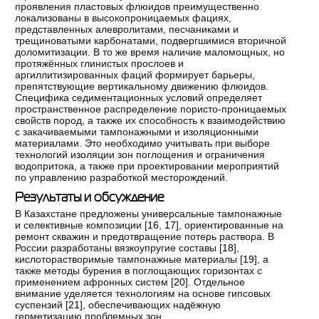
проявления пластовых флюидов преимущественно
локализованы в высокопроницаемых фациях,
представленных алевролитами, песчаниками и
трещиноватыми карбонатами, подвергшимися вторичной
доломитизации. В то же время наличие маломощных, но
протяжённых глинистых прослоев и
аргиллитизированных фаций формирует барьеры,
препятствующие вертикальному движению флюидов.
Специфика седиментационных условий определяет
пространственное распределение пористо-проницаемых
свойств пород, а также их способность к взаимодействию
с закачиваемыми тампонажными и изоляционными
материалами. Это необходимо учитывать при выборе
технологий изоляции зон поглощения и ограничения
водопритока, а также при проектировании мероприятий
по управлению разработкой месторождений.
Результаты и обсуждение
В Казахстане предложены универсальные тампонажные
и селективные композиции [
16
,
17
], ориентированные на
ремонт скважин и предотвращение потерь раствора. В
России разработаны вязкоупругие составы [
18
],
кислоторастворимые тампонажные материалы [
19
], а
также методы бурения в поглощающих горизонтах с
применением афронных систем [
20
]. Отдельное
внимание уделяется технологиям на основе гипсовых
суспензий [
21
], обеспечивающих надёжную
герметизацию проблемных зон.