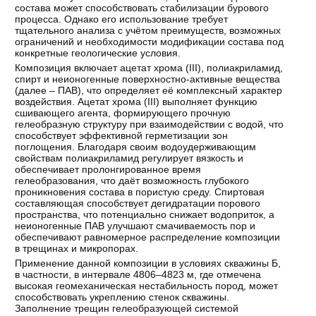
состава может способствовать стабилизации бурового
процесса. Однако его использование требует
тщательного анализа с учётом преимуществ, возможных
ограничений и необходимости модификации состава под
конкретные геологические условия.
Композиция включает ацетат хрома (III), полиакриламид,
спирт и неионогенные поверхностно-активные вещества
(далее – ПАВ), что определяет её комплексный характер
воздействия. Ацетат хрома (III) выполняет функцию
сшивающего агента, формирующего прочную
гелеобразную структуру при взаимодействии с водой, что
способствует эффективной герметизации зон
поглощения. Благодаря своим водоудерживающим
свойствам полиакриламид регулирует вязкость и
обеспечивает пролонгированное время
гелеобразования, что даёт возможность глубокого
проникновения состава в пористую среду. Спиртовая
составляющая способствует дегидратации порового
пространства, что потенциально снижает водоприток, а
неионогенные ПАВ улучшают смачиваемость пор и
обеспечивают равномерное распределение композиции
в трещинах и микропорах.
Применение данной композиции в условиях скважины Б,
в частности, в интервале 4806–4823 м, где отмечена
высокая геомеханическая нестабильность пород, может
способствовать укреплению стенок скважины.
Заполнение трещин гелеобразующей системой