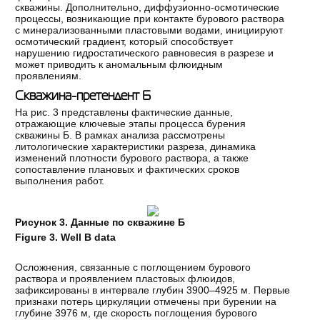
скважины. Дополнительно, диффузионно-осмотические
процессы, возникающие при контакте бурового раствора
с минерализованными пластовыми водами, инициируют
осмотический градиент, который способствует
нарушению гидростатического равновесия в разрезе и
может приводить к аномальным флюидным
проявлениям.
Скважина-претендент Б
На рис. 3 представлены фактические данные,
отражающие ключевые этапы процесса бурения
скважины Б. В рамках анализа рассмотрены
литологические характеристики разреза, динамика
изменений плотности бурового раствора, а также
сопоставление плановых и фактических сроков
выполнения работ.
Рисунок 3. Данные по скважине Б
Figure 3. Well B data
Осложнения, связанные с поглощением бурового
раствора и проявлением пластовых флюидов,
зафиксированы в интервале глубин 3900–4925 м. Первые
признаки потерь циркуляции отмечены при бурении на
глубине 3976 м, где скорость поглощения бурового