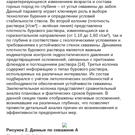
характеризующееся изменением возраста и состава
горных пород по глубине – от устья скважины до забоя.
Данный параметр играет ключевую роль в выборе
технологии бурения и определении условий
стабильности ствола. Во второй колонке (плотность
раствора [г/см³] – зелёная линия) представлена
плотность бурового раствора, изменяющаяся как в
горизонтальном направлении (от 1,10 до 1,60 г/см³), так и
по глубине в соответствии с геологическими условиями и
требованиями к устойчивости стенок скважины. Динамика
плотности бурового раствора является важным
индикатором контроля гидростатического давления и
предотвращения осложнений, связанных с притоками
флюидов и поглощением раствора [
14
]. Третья колонка
содержит информацию о типах бурового раствора,
используемых на различных интервалах. Их состав
подбирался с учётом литологических особенностей и
необходимости обеспечения устойчивости скважины.
Заключительная колонка представляет сравнительный
анализ плановых и фактических сроков бурения. В
данной секции также отображены ключевые осложнения,
возникавшие на различных глубинах, что позволяет
провести детальный анализ причин их возникновения и
эффективности предпринятых мер.
Рисунок 2. Данные по скважине А