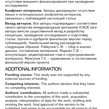
отсутствии внешнего финансирования при проведении
исследования.
Конфликт интересов.
Авторы декларируют отсутствие
явных и потенциальных конфликтов интересов,
связанных с публикацией настоящей статьи.
Вклад авторов.
Все авторы подтверждают соответствие
своего авторства международным критериям ICMJE (все
авторы внесли существенный вклад в разработку
концепции, проведение исследования и подготовку
статьи, прочли и одобрили финальную версию перед
публикацией). Наибольший вклад распределён
следующим образом: Райкулов С.Ж. – сбор и анализ
данных, составление материала; Марьян С.В. –
консультация, редактирование глав и структурирование
материала; Ямагулов Т.Х. – курирование и согласование
финальной версии проекта.
ADDITIONAL INFORMATION
Funding
source.
This study was not supported by any
external sources of funding.
Competing
interests.
The authors declare that they have
no competing interests.
Authors
’ contribution.
All authors made a substantial
contribution to the conception of the work, acquisition,
analysis, interpretation of data for the work, drafting and
revising the work, final approval of the version to be
published and agree to be accountable for all aspects of the