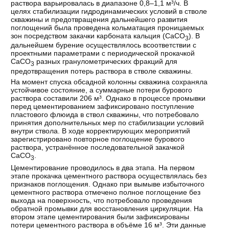
раствора варьировалась в диапазоне 0,8–1,1 м³/ч. В
целях стабилизации гидродинамических условий в стволе
скважины и предотвращения дальнейшего развития
поглощений была проведена кольматация проницаемых
зон посредством закачки карбоната кальция (CaCO
). В
3
дальнейшем бурение осуществлялось всоответствии с
проектными параметрами с периодической прокачкой
CaCO
разных гранулометрических фракций для
3
предотвращения потерь раствора в стволе скважины.
На момент спуска обсадной колонны скважина сохраняла
устойчивое состояние, а суммарные потери бурового
раствора составили 206 м³. Однако в процессе промывки
перед цементированием зафиксировано поступление
пластового флюида в ствол скважины, что потребовало
принятия дополнительных мер по стабилизации условий
внутри ствола. В ходе корректирующих мероприятий
зарегистрировано повторное поглощение бурового
раствора, устранённое последовательной закачкой
CaCO
.
3
Цементирование проводилось в два этапа. На первом
этапе прокачка цементного раствора осуществлялась без
признаков поглощения. Однако при вымыве избыточного
цементного раствора отмечено полное поглощение без
выхода на поверхность, что потребовало проведения
обратной промывки для восстановления циркуляции. На
втором этапе цементирования были зафиксированы
потери цементного раствора в объёме 16 м³. Эти данные