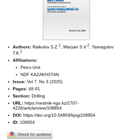
1
2
Authors:
Raikulov S.Z.
,
Maryan S.V.
,
Yamagulov
1
T.K.
Affiliations:
Petro-Unit
NDF KAZAKHSTAN
Issue:
Vol 7, No 3 (2025)
Pages:
68-81
Section:
Drilling
URL:
https://vestnik-ngo.kz/2707-
4226/article/view/108854
DOI:
https://doi.org/10.54859/kjogi108854
ID:
108854