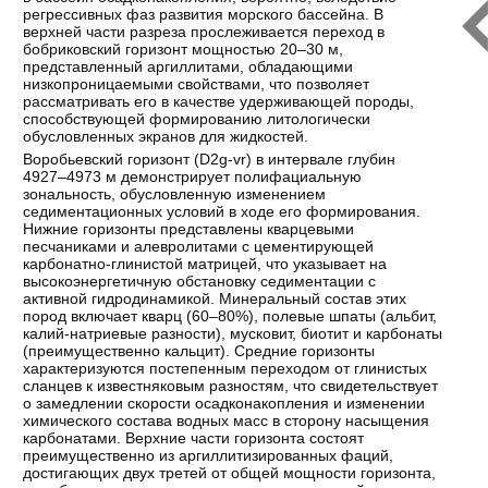
регрессивных фаз развития морского бассейна. В
верхней части разреза прослеживается переход в
бобриковский горизонт мощностью 20–30 м,
представленный аргиллитами, обладающими
низкопроницаемыми свойствами, что позволяет
рассматривать его в качестве удерживающей породы,
способствующей формированию литологически
обусловленных экранов для жидкостей.
Воробьевский горизонт (D2g-vr) в интервале глубин
4927–4973 м демонстрирует полифациальную
зональность, обусловленную изменением
седиментационных условий в ходе его формирования.
Нижние горизонты представлены кварцевыми
песчаниками и алевролитами с цементирующей
карбонатно-глинистой матрицей, что указывает на
высокоэнергетичную обстановку седиментации с
активной гидродинамикой. Минеральный состав этих
пород включает кварц (60–80%), полевые шпаты (альбит,
калий-натриевые разности), мусковит, биотит и карбонаты
(преимущественно кальцит). Средние горизонты
характеризуются постепенным переходом от глинистых
сланцев к известняковым разностям, что свидетельствует
о замедлении скорости осадконакопления и изменении
химического состава водных масс в сторону насыщения
карбонатами. Верхние части горизонта состоят
преимущественно из аргиллитизированных фаций,
достигающих двух третей от общей мощности горизонта,