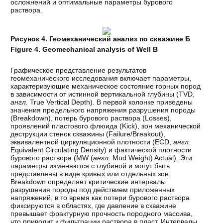
осложнений и оптимальные параметры бурового
раствора.
Рисунок 4. Геомеханический анализ по скважине Б
Figure
4. Geomechanical analysis of Well B
Графическое представление результатов
геомеханического исследования включает параметры,
характеризующие механическое состояние горных пород
в зависимости от истинной вертикальной глубины (TVD,
англ.
True Vertical Depth). В первой колонке приведены
значения предельного напряжения разрушения породы
(Breakdown), потерь бурового раствора (Losses),
проявлений пластового флюида (Kick), зон механической
деструкции стенок скважины (Failure/Breakout),
эквивалентной циркуляционной плотности (ECD,
англ.
Equivalent Circulating Density) и фактической плотности
бурового раствора (MW (
англ.
Mud Weight) Actual). Эти
параметры изменяются с глубиной и могут быть
представлены в виде кривых или отдельных зон.
Breakdown определяет критические интервалы
разрушения породы под действием приложенных
напряжений, в то время как потери бурового раствора
фиксируются в областях, где давление в скважине
превышает фрактурную прочность породного массива,
что приводит к фильтрации раствора в пласт. Интервалы