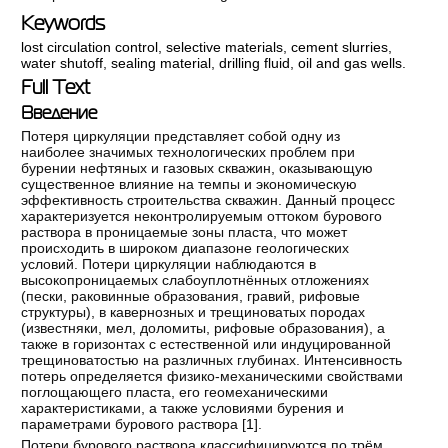
Keywords
lost circulation control
,
selective materials
,
cement slurries
,
water shutoff
,
sealing material
,
drilling fluid
,
oil and gas wells.
Full Text
Введение
Потеря циркуляции представляет собой одну из
наиболее значимых технологических проблем при
бурении нефтяных и газовых скважин, оказывающую
существенное влияние на темпы и экономическую
эффективность строительства скважин. Данный процесс
характеризуется неконтролируемым оттоком бурового
раствора в проницаемые зоны пласта, что может
происходить в широком диапазоне геологических
условий. Потери циркуляции наблюдаются в
высокопроницаемых слабоуплотнённых отложениях
(пески, раковинные образования, гравий, рифовые
структуры), в кавернозных и трещиноватых породах
(известняки, мел, доломиты, рифовые образования), а
также в горизонтах с естественной или индуцированной
трещиноватостью на различных глубинах. Интенсивность
потерь определяется физико-механическими свойствами
поглощающего пласта, его геомеханическими
характеристиками, а также условиями бурения и
параметрами бурового раствора [
1
].
Потери бурового раствора классифицируются по трём