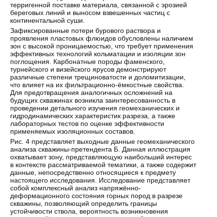
терригенной поставке материала, связанной с эрозией
береговых линий и выносом взвешенных частиц с
континентальной суши.
Зафиксированные потери бурового раствора и
проявления пластовых флюидов обусловлены наличием
зон с высокой проницаемостью, что требует применения
эффективных технологий кольматации и изоляции зон
поглощения. Карбонатные породы фаменского,
турнейского и визейского ярусов демонстрируют
различные степени трещиноватости и доломитизации,
что влияет на их фильтрационно-ёмкостные свойства.
Для предотвращения аналогичных осложнений на
будущих скважинах возникла заинтересованность в
проведении детального изучения геомеханических и
гидродинамических характеристик разреза, а также
лабораторных тестов по оценке эффективности
применяемых изоляционных составов.
Рис. 4 представляет выходные данные геомеханического
анализа скважины-претендента Б. Данная иллюстрация
охватывает зону, представляющую наибольший интерес
в контексте рассматриваемой тематики, а также содержит
данные, непосредственно относящиеся к предмету
настоящего исследования. Исследование представляет
собой комплексный анализ напряжённо-
деформационного состояния горных пород в разрезе
скважины, позволяющий определить границы
устойчивости ствола, вероятность возникновения