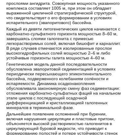
прослоями ангидрита. Совокупная мощность указанного
комплекса составляет 1005 м, при этом он обладает
выраженной цикличной стратиграфической структурой,
что свидетельствует о его формировании в условиях
испарительного (эвапоритового) бассейна.
Каждый из девяти литогенетических циклов начинается с
карбонатно-сульфатного горизонта мощностью 8–60 м,
завершаясь слоями галогенита с примесью
легкорастворимых солей, включая бишофит и карналлит.
В ряде случаев отмечаются изолированные прослои
высокогидрофильных солей мощностью 2–6 м либо
устойчивые горизонты галита мощностью 4–60 м.
Генетическая модель данной последовательности
обусловлена эвапоритовой седиментацией в условиях
периодически пересыхающего эпиконтинентального
бассейна, подверженного колебаниям солёности и
испаряемости. Динамика осадконакопления
обусловливала закономерную смену фаз седиментации:
отложения карбонатно-сульфатных фаций на начальном
этапе циклов с последующей осадочной
дифференциацией и кристаллизацией галогенных
минералов в терминальной фазе.
Дальнейшее появление осложнений при бурении,
включая нарушения циркуляции и пластовые притоки,
объясняется высокой растворимостью галогенитов в
циркулирующей буровой жидкости, что приводит к
формированию полостей и потере устойчивости стенок