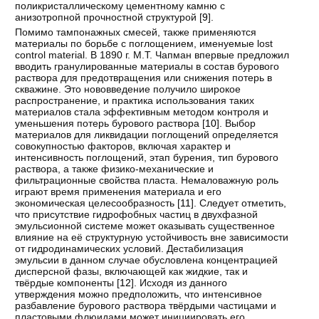
поликристаллическому цементному камню с
анизотропной прочностной структурой [
9
].
Помимо тампонажных смесей, также применяются
материалы по борьбе с поглощением, именуемые lost
control material. В 1890 г. М.Т. Чапман впервые предложил
вводить гранулированные материалы в состав бурового
раствора для предотвращения или снижения потерь в
скважине. Это нововведение получило широкое
распространение, и практика использования таких
материалов стала эффективным методом контроля и
уменьшения потерь бурового раствора [
10
]. Выбор
материалов для ликвидации поглощений определяется
совокупностью факторов, включая характер и
интенсивность поглощений, этап бурения, тип бурового
раствора, а также физико-механические и
фильтрационные свойства пласта. Немаловажную роль
играют время применения материала и его
экономическая целесообразность [
11
]. Следует отметить,
что присутствие гидрофобных частиц в двухфазной
эмульсионной системе может оказывать существенное
влияние на её структурную устойчивость вне зависимости
от гидродинамических условий. Дестабилизация
эмульсии в данном случае обусловлена концентрацией
дисперсной фазы, включающей как жидкие, так и
твёрдые компоненты [
12
]. Исходя из данного
утверждения можно предположить, что интенсивное
разбавление бурового раствора твёрдыми частицами и
пластовыми флюидами может инициировать его