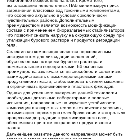
техногенное воздействие на пласт. Кроме того,
использование неионогенных ПАВ минимизирует риск
загрязнения пластовых вод токсичными компонентами,
что особенно актуально в условиях экологически
чувствительных районов. Дополнительным
преимуществом является возможность модификации
состава с применением биоразлагаемых стабилизаторов,
что позволит снизить нагрузку на окружающую среду при
утилизации бурового раствора и продуктов деградации
геля.
Селективная композиция является перспективным
инструментом для ликвидации осложнений,
обусловленных потерями бурового раствора и
нежелательными водопритоками. Её основные
преимущества заключаются цв способности селективно
взаимодействовать с высокопроницаемыми зонами
продуктивного пласта, стабилизировать стенки скважины
и ограничивать проникновение пластовых флюидов.
Однако для успешного внедрения данной технологии
необходимы детальные лабораторные и полевые
испытания, направленные на изучение устойчивости
композиции в конкретных геолого-технических условиях,
оптимизацию параметров гелеобразования и контроль за
процессами деградации герметизирующего слоя,
обеспечивая при этом сохранение продуктивности
пласта.
Дальнейшее развитие данного направления может быть