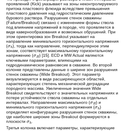
проявлений (Kick) указывают на зоны неконтролируемого
притока пластового флюида вследствие превышения
пластового давления над гидростатическим давлением
бурового раствора. Разрушение стенок скважины
(Failure/Breakout) связано с изменением формы ствола
под влиянием напряжений в породе, что проявляется в
виде кавернообразования и возможных обрушений. При
этом ориентировка зон Breakout указывает на
направление минимального горизонтального напряжения
σ
h
(
), тогда как направление, перпендикулярное этим
зонам, соответствует максимальному горизонтальному
σ
H
напряжению (
) [
15
]. ECD и MW Actual являются
ключевыми параметрами, влияющими на
гидродинамическое равновесие в скважине. Во второй
колонке представлены данные о ширине зон разрушения
стенок скважины (Wide Breakout). Этот параметр
визуализируется в виде расширяющихся областей,
характеризующих степень механической деградации
породного массива. Увеличенные значения Wide
Breakout свидетельствуют о значительных напряжениях и
потере устойчивости ствола скважины на отдельных
σ
H
интервалах. Направление максимального (
) и
σ
h
минимального горизонтального напряжения (
)
определяет конфигурацию разрушения стенок скважины,
где наиболее широкие зоны Breakout формируются в
σ
h
плоскости
.
Третья колонка включает параметры, характеризующие