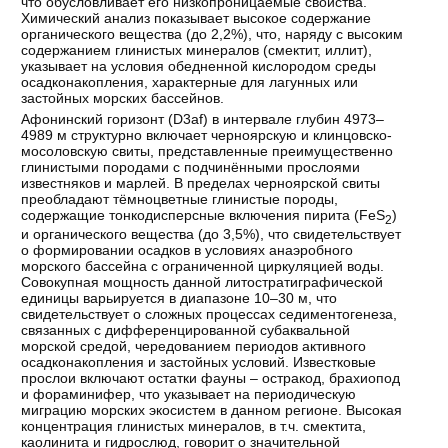
что обусловливает его низкопроницаемые свойства.
Химический анализ показывает высокое содержание
органического вещества (до 2,2%), что, наряду с высоким
содержанием глинистых минералов (смектит, иллит),
указывает на условия обедненной кислородом среды
осадконакопления, характерные для лагунных или
застойных морских бассейнов.
Афонинский горизонт (D3af) в интервале глубин 4973–
4989 м структурно включает черноярскую и клинцовско-
мосоловскую свиты, представленные преимущественно
глинистыми породами с подчинёнными прослоями
известняков и марлей. В пределах черноярской свиты
преобладают тёмноцветные глинистые породы,
содержащие тонкодисперсные включения пирита (FeS
)
2
и органического вещества (до 3,5%), что свидетельствует
о формировании осадков в условиях анаэробного
морского бассейна с ограниченной циркуляцией воды.
Совокупная мощность данной литостратиграфической
единицы варьируется в диапазоне 10–30 м, что
свидетельствует о сложных процессах седиментогенеза,
связанных с дифференцированной субаквальной
морской средой, чередованием периодов активного
осадконакопления и застойных условий. Известковые
прослои включают остатки фауны – остракод, брахиопод
и фораминифер, что указывает на периодическую
миграцию морских экосистем в данном регионе. Высокая
концентрация глинистых минералов, в т.ч. смектита,
каолинита и гидрослюд, говорит о значительной