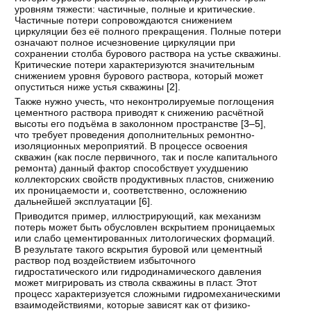
уровням тяжести: частичные, полные и критические.
Частичные потери сопровождаются снижением
циркуляции без её полного прекращения. Полные потери
означают полное исчезновение циркуляции при
сохранении столба бурового раствора на устье скважины.
Критические потери характеризуются значительным
снижением уровня бурового раствора, который может
опуститься ниже устья скважины [
2
].
Также нужно учесть, что неконтролируемые поглощения
цементного раствора приводят к снижению расчётной
высоты его подъёма в заколонном пространстве [
3–5
],
что требует проведения дополнительных ремонтно-
изоляционных мероприятий. В процессе освоения
скважин (как после первичного, так и после капитального
ремонта) данный фактор способствует ухудшению
коллекторских свойств продуктивных пластов, снижению
их проницаемости и, соответственно, осложнению
дальнейшей эксплуатации [
6
].
Приводится пример, иллюстрирующий, как механизм
потерь может быть обусловлен вскрытием проницаемых
или слабо цементированных литологических формаций.
В результате такого вскрытия буровой или цементный
раствор под воздействием избыточного
гидростатического или гидродинамического давления
может мигрировать из ствола скважины в пласт. Этот
процесс характеризуется сложными гидромеханическими
взаимодействиями, которые зависят как от физико-