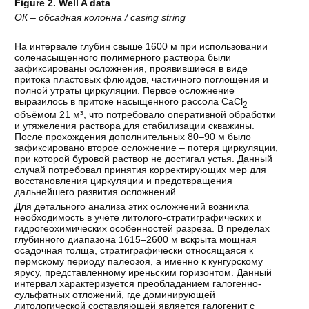
Figure 2.
Well
A data
ОК
– обсадная
колонна
/ casing string
На интервале глубин свыше 1600 м при использовании
соленасыщенного полимерного раствора были
зафиксированы осложнения, проявившиеся в виде
притока пластовых флюидов, частичного поглощения и
полной утраты циркуляции. Первое осложнение
выразилось в притоке насыщенного рассола CaCl
2
объёмом 21 м³, что потребовало оперативной обработки
и утяжеления раствора для стабилизации скважины.
После прохождения дополнительных 80–90 м было
зафиксировано второе осложнение – потеря циркуляции,
при которой буровой раствор не достигал устья. Данный
случай потребовал принятия корректирующих мер для
восстановления циркуляции и предотвращения
дальнейшего развития осложнений.
Для детального анализа этих осложнений возникла
необходимость в учёте литолого-стратиграфических и
гидрогеохимических особенностей разреза. В пределах
глубинного диапазона 1615–2600 м вскрыта мощная
осадочная толща, стратиграфически относящаяся к
пермскому периоду палеозоя, а именно к кунгурскому
ярусу, представленному иреньским горизонтом. Данный
интервал характеризуется преобладанием галогенно-
сульфатных отложений, где доминирующей
литологической составляющей является галогенит с