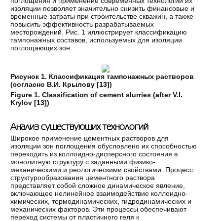
поглощения и применение современных технологий их
изоляции позволяет значительно снизить финансовые и
временные затраты при строительстве скважин, а также
повысить эффективность разрабатываемых
месторождений. Рис. 1 иллюстрирует классификацию
тампонажных составов, используемых для изоляции
поглощающих зон.
Рисунок 1. Классификация тампонажных растворов
(согласно В.И. Крылову [
13
])
Figure
1. Classification of cement slurries (after V.I.
Krylov [
13
])
Анализ существующих технологий
Широкое применение цементных растворов для
изоляции зон поглощения обусловлено их способностью
переходить из коллоидно-дисперсного состояния в
монолитную структуру с заданными физико-
механическими и реологическими свойствами. Процесс
структурообразования цементного раствора
представляет собой сложное динамическое явление,
включающее нелинейное взаимодействие коллоидно-
химических, термодинамических, гидродинамических и
механических факторов. Эти процессы обеспечивают
переход системы от пластичного геля к