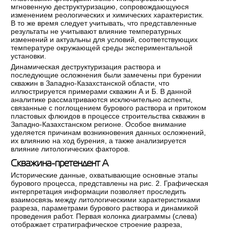
мгновенную деструктуризацию, сопровождающуюся
изменением реологических и химических характеристик.
В то же время следует учитывать, что представленные
результаты не учитывают влияние температурных
изменений и актуальны для условий, соответствующих
температуре окружающей среды экспериментальной
установки.
Динамическая деструктуризация раствора и
последующие осложнения были замечены при бурении
скважин в Западно-Казахстанской области, что
иллюстрируется примерами скважин А и Б. В данной
аналитике рассматриваются исключительно аспекты,
связанные с поглощением бурового раствора и притоком
пластовых флюидов в процессе строительства скважин в
Западно-Казахстанском регионе. Особое внимание
уделяется причинам возникновения данных осложнений,
их влиянию на ход бурения, а также анализируется
влияние литологических факторов.
Скважина-претендент А
Исторические данные, охватывающие основные этапы
бурового процесса, представлены на рис. 2. Графическая
интерпретация информации позволяет проследить
взаимосвязь между литологическими характеристиками
разреза, параметрами бурового раствора и динамикой
проведения работ. Первая колонка диаграммы (слева)
отображает стратиграфическое строение разреза,