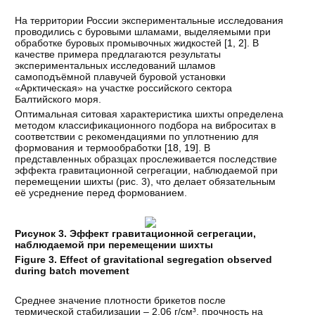
На территории России экспериментальные исследования
проводились с буровыми шламами, выделяемыми при
обработке буровых промывочных жидкостей [
1
,
2
]. В
качестве примера предлагаются результаты
экспериментальных исследований шламов
самоподъёмной плавучей буровой установки
«Арктическая» на участке российского сектора
Балтийского моря.
Оптимальная ситовая характеристика шихты определена
методом классификационного подбора на виброситах в
соответствии с рекомендациями по уплотнению для
формования и термообработки [
18
,
19
]. В
представленных образцах прослеживается последствие
эффекта гравитационной сегрегации, наблюдаемой при
перемещении шихты (рис. 3), что делает обязательным
её усреднение перед формованием.
Рисунок 3. Эффект гравитационной сегрегации,
наблюдаемой при перемещении шихты
Figure 3. Effect of gravitational segregation observed
during batch movement
Среднее значение плотности брикетов после
термической стабилизации – 2,06 г/см³, прочность на