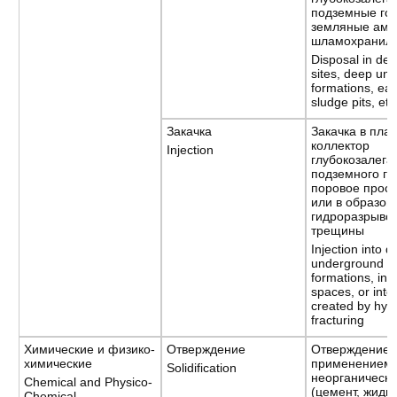
подземные гор
земляные амб
шламохранилищ
Disposal in de
sites, deep un
formations, eart
sludge pits, etc
Закачка
Закачка в плас
коллектор
Injection
глубокозалег
подземного го
поровое прост
или в образов
гидроразрыво
трещины
Injection into 
underground re
formations, int
spaces, or into
created by hydr
fracturing
Химические и физико-
Отверждение
Отверждение 
химические
применением
Solidification
неорганическ
Chemical and Physico-
(цемент, жидко
Chemical