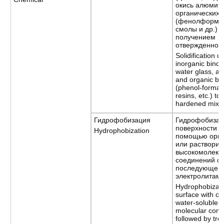
окись алюмини
органических
(фенолформа
смолы и др.) д
получением
отвержденной
Solidification u
inorganic bind
water glass, al
and organic bi
(phenol-forma
resins, etc.) to
hardened mixt
Гидрофобизация
Гидрофобиза
поверхности 
Hydrophobization
помощью орга
или раствори
высокомолеку
соединений с
последующей 
электролитам
Hydrophobizati
surface with or
water-soluble h
molecular com
followed by tre