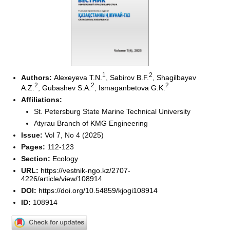
1
2
Authors:
Alexeyeva T.N.
,
Sabirov B.F.
,
Shagilbayev
2
2
2
A.Z.
,
Gubashev S.A.
,
Ismaganbetova G.K.
Affiliations:
St. Petersburg State Marine Technical University
Atyrau Branch of KMG Engineering
Issue:
Vol 7, No 4 (2025)
Pages:
112-123
Section:
Ecology
URL:
https://vestnik-ngo.kz/2707-
4226/article/view/108914
DOI:
https://doi.org/10.54859/kjogi108914
ID:
108914