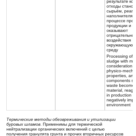
результате ко
отходы станов
сырьём, реаге
наполнителям
процессе прои
продукции и н
оказывают
отрицательног
воздействия н
окружающую 
среду
Processing of dr
sludge with m
consideration o
physico-mecha
properties, and
components so 
waste becomes
material, reagen
in production w
negatively impa
environment
Термические методы обезвреживания и утилизации
буровых шламов
. Применимы для термической
нейтрализации органических включений с целью
получения гранулята грунта и прочих вторичных ресурсов