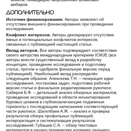
амбаров.
ДОПОЛНИТЕЛЬНО
Источник финансирования.
Авторы заявляют об
отсутствии внешнего финансирования при проведении
исследования.
Конфликт интересов.
Авторы декларируют отсутствие
явных и потенциальных конфликтов интересов,
связанных с публикацией настоящей статьи.
Вклад авторов.
Все авторы подтверждают соответствие
своего авторства международным критериям ICMJE (все
авторы внесли существенный вклад в разработку
концепции, проведение исследования и подготовку
статьи, прочли и одобрили финальную версию перед
публикацией). Наибольший вклад распределён
следующим образом: Алексеева Т.Н. – генерация идеи
исследования, постановка задач, подготовка рабочей
версии статьи и финальное редактирование рукописи;
Сабиров Б.Ф. – детальный анализ обзорных материалов,
проведение исследований в области инъектирования
буровых шламов в глубокозалегающие подземные
горизонты с последующим написанием соответствующей
части рукописи; Шагилбаев А.Ж. – анализ и проверка
результатов обзора профильных публикаций,
интерпретация и систематизация результатов
исследований; Губашев С.А. – обзор текстовых
материалов в научно-технических изданиях дальнего