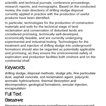
scientific and technical journals, conference proceedings,
research reports, and monographs. Based on the conducted
review, the main directions of drilling sludge disposal
currently applied in practice with the production of useful
products have been identified.
In particular, technologies for the production of construction
materials and soils for the technical stage of land
reclamation and conservation of disturbed lands are
considered promising, technically well-developed,
economically feasible, and are currently undergoing
experimental and industrial testing. Technologies for the
treatment and injection of drilling sludge into underground
formations should also be regarded as potentially applicable
and promising, as they ensure the environmental safety of
exploration and production facilities both onshore and on the
continental shelf.
Keywords
drilling sludge
,
disposal methods
,
sludge pits
,
fine particulate
dust
,
asphalt concrete
,
soil reclamation agent
,
polycyclic
aromatic hydrocarbons
,
thermal desorption and
decomposition
,
geological formations
,
annular injection
,
encapsulation
Full Text
Введение
Непрерывное увеличение потребления энергоносителей,