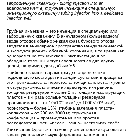
заброшенную
скважину
/ tubing injection into an
abandoned well; в
) трубная
инъекция
в
специальную
инъекционную
скважину
/ tubing injection into a dedicated
injection well
Трубная инъекция – это инъекция в специальную или
заброшенную скважину. В аннулярном (кольцевидном)
вводе отходов обычно жидкая фаза бурового отхода
вводится в аннулярное пространство между технической
и эксплуатационной обсадной колоннами, в то время как
одновременно техническая и эксплуатационная
обсадные колонны могут использоваться для других
целей, например, для добычи УВ.
Наиболее важные параметры для определения
подходящего места для инъекции суспензий в трещины –
это проницаемость, пористость, толщина пласта, глубина
и структурно-геологические характеристики района:
толщина резервуара – более 2 м; толщина изолирующих
пластов – в 4 раза больше толщины резервуара;
проницаемость – от 10×10⁻³ мкм² до 1000×10⁻³ мкм²;
пористость – более 15%; глубина залегания пласта-
коллектора – от 200 до 3000 м; структурная
конфигурация – промежуточная или простая
последовательность «песок – глина» нескольких слоёв.
Утилизация буровых шламов путём инъекции суспензии в
заданную геологическую формацию напоминает