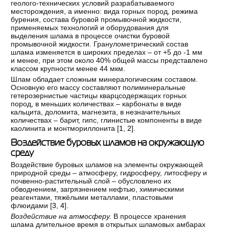
геолого-технических условий разрабатываемого
месторождения, а именно: вида горных пород, режима
бурения, состава буровой промывочной жидкости,
применяемых технологий и оборудования для
выделения шлама в процессе очистки буровой
промывочной жидкости. Гранулометрический состав
шлама изменяется в широких пределах – от +5 до -1 мм
и менее, при этом около 40% общей массы представлено
классом крупности менее 44 мкм.
Шлам обладает сложным минералогическим составом.
Основную его массу составляют полиминеральные
гетерозернистые частицы кварцсодержащих горных
пород, в меньших количествах – карбонаты в виде
кальцита, доломита, магнезита, в незначительных
количествах – барит, гипс, глинистые компоненты в виде
каолинита и монтмориллонита [
1
,
2
].
Воздействие буровых шламов на окружающую
среду
Воздействие буровых шламов на элементы окружающей
природной среды – атмосферу, гидросферу, литосферу и
почвенно-растительный слой – обусловлено их
обводнением, загрязнением нефтью, химическими
реагентами, тяжёлыми металлами, пластовыми
флюидами [
3
,
4
].
Воздействие на атмосферу.
В процессе хранения
шлама длительное время в открытых шламовых амбарах