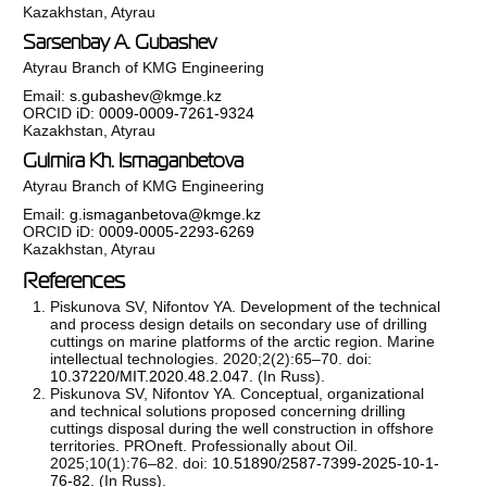
Kazakhstan, Atyrau
Sarsenbay A. Gubashev
Atyrau Branch of KMG Engineering
Email:
s.gubashev@kmge.kz
ORCID iD:
0009-0009-7261-9324
Kazakhstan, Atyrau
Gulmira Kh. Ismaganbetova
Atyrau Branch of KMG Engineering
Email:
g.ismaganbetova@kmge.kz
ORCID iD:
0009-0005-2293-6269
Kazakhstan, Atyrau
References
Piskunova SV, Nifontov YA. Development of the technical
and process design details on secondary use of drilling
cuttings on marine platforms of the arctic region. Marine
intellectual technologies. 2020;2(2):65–70. doi:
10.37220/MIT.2020.48.2.047
. (In Russ).
Piskunova SV, Nifontov YA. Conceptual, organizational
and technical solutions proposed concerning drilling
cuttings disposal during the well construction in offshore
territories. PROneft. Professionally about Oil.
2025;10(1):76–82. doi:
10.51890/2587-7399-2025-10-1-
76-82
. (In Russ).