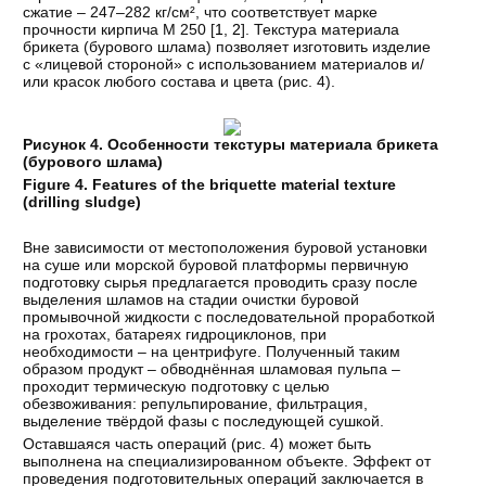
сжатие – 247–282 кг/см², что соответствует марке
прочности кирпича М 250 [
1
,
2
]. Текстура материала
брикета (бурового шлама) позволяет изготовить изделие
с «лицевой стороной» с использованием материалов и/
или красок любого состава и цвета (рис. 4).
Рисунок 4. Особенности текстуры материала брикета
(бурового шлама)
Figure 4. Features of the briquette material texture
(drilling sludge)
Вне зависимости от местоположения буровой установки
на суше или морской буровой платформы первичную
подготовку сырья предлагается проводить сразу после
выделения шламов на стадии очистки буровой
промывочной жидкости с последовательной проработкой
на грохотах, батареях гидроциклонов, при
необходимости – на центрифуге. Полученный таким
образом продукт – обводнённая шламовая пульпа –
проходит термическую подготовку с целью
обезвоживания: репульпирование, фильтрация,
выделение твёрдой фазы с последующей сушкой.
Оставшаяся часть операций (рис. 4) может быть
выполнена на специализированном объекте. Эффект от
проведения подготовительных операций заключается в