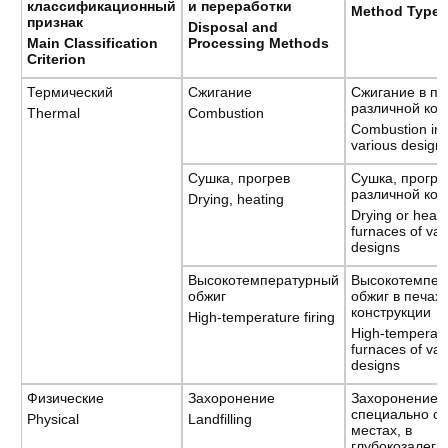
классификационный
и
переработки
Method Type
признак
Disposal and
Main Classification
Processing Methods
Criterion
Термический
Сжигание
Сжигание в пе
различной кон
Thermal
Combustion
Combustion in 
various design
Сушка, прогрев
Сушка, прогре
различной кон
Drying, heating
Drying or heati
furnaces of var
designs
Высокотемпературный
Высокотемпер
обжиг
обжиг в печах
конструкции
High-temperature firing
High-temperatur
furnaces of var
designs
Физические
Захоронение
Захоронение 
специально о
Physical
Landfilling
местах, в
глубокозалег