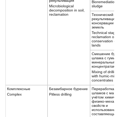
рекультивация
Bioremediation o
Microbiological
sludge
decomposition in soil,
reclamation
Технический э
рекультивации
консервации 
земель
Technical stage
reclamation or
conservation of
lands
Смешение бур
шлама с гумин
минеральным
концентратам
Mixing of drilli
with humic-min
concentrates
Комплексные
Безамбарное бурение
Переработка 
шламов с мак
Complex
Pitless drilling
учётом химиче
физико-механ
свойств и
использовани
составляющих