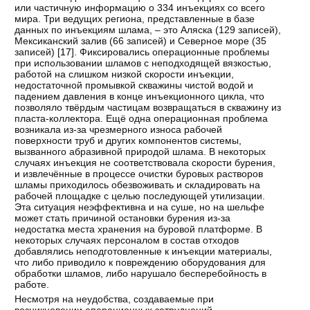
или частичную информацию о 334 инъекциях со всего
мира. Три ведущих региона, представленные в базе
данных по инъекциям шлама, – это Аляска (129 записей),
Мексиканский залив (66 записей) и Северное море (35
записей) [
17
]. Фиксировались операционные проблемы
при использовании шламов с неподходящей вязкостью,
работой на слишком низкой скорости инъекции,
недостаточной промывкой скважины чистой водой и
падением давления в конце инъекционного цикла, что
позволяло твёрдым частицам возвращаться в скважину из
пласта-коллектора. Ещё одна операционная проблема
возникала из-за чрезмерного износа рабочей
поверхности труб и других компонентов системы,
вызванного абразивной природой шлама. В некоторых
случаях инъекция не соответствовала скорости бурения,
и извлечённые в процессе очистки буровых растворов
шламы приходилось обезвоживать и складировать на
рабочей площадке с целью последующей утилизации.
Эта ситуация неэффективна и на суше, но на шельфе
может стать причиной остановки бурения из-за
недостатка места хранения на буровой платформе. В
некоторых случаях персоналом в состав отходов
добавлялись неподготовленные к инъекции материалы,
что либо приводило к повреждению оборудования для
обработки шламов, либо нарушало бесперебойность в
работе.
Несмотря на неудобства, создаваемые при
возникновении операционных затруднений,