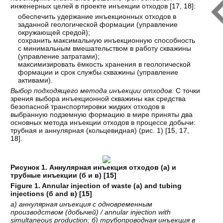
инженерных целей в проекте инъекции отходов [
17
,
18
]:
обеспечить удержание инъекционных отходов в
заданной геологической формации (управление
окружающей средой);
сохранить максимальную инъекционную способность
с минимальным вмешательством в работу скважины
(управление затратами);
максимизировать ёмкость хранения в геологической
формации и срок службы скважины (управление
активами).
Выбор подходящего метода инъекции отходов
. С точки
зрения выбора инъекционной скважины как средства
безопасной транспортировки жидких отходов в
выбранную подземную формацию в мире приняты два
основных метода инъекции отходов в процессе добычи:
трубная и аннулярная (кольцевидная) (рис. 1) [
15
,
17
,
18
].
Рисунок 1. Аннулярная инъекция отходов (а) и
трубные инъекции (б и в) [
15
]
Figure 1. Annular injection of waste (а
) and tubing
injections (б
and в
) [
15
]
а
) аннулярная
инъекция
с
одновременным
производством
(добычей
) / annular injection with
simultaneous production; б
) трубопроводная
инъекция
в