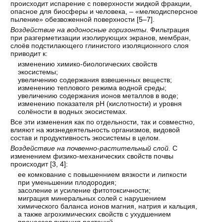
происходит испарение с поверхности жидкой фракции,
опасное для биосферы и человека, – «мелкодисперсное
пыление» обезвоженной поверхности [
5–7
].
Воздействие на водоносные горизонты
. Фильтрация
при разгерметизации изолирующих экранов, мембран,
слоёв подстилающего глинистого изоляционного слоя
приводит к:
изменению химико-биологических свойств
экосистемы;
увеличению содержания взвешенных веществ;
изменению теплового режима водной среды;
увеличению содержания ионов металлов в воде;
изменению показателя рН (кислотности) и уровня
солёности в водных экосистемах.
Все эти изменения как по отдельности, так и совместно,
влияют на жизнедеятельность организмов, видовой
состав и продуктивность экосистемы в целом.
Воздействие на почвенно-растительный слой.
С
изменением физико-механических свойств почвы
происходит [
3
,
4
]:
ее комкование с повышеннием вязкости и липкости
при уменьшении плодородия;
засоление и усиление фитотоксичности;
миграция минеральных солей с нарушением
химического баланса ионов магния, натрия и кальция,
а также агрохимических свойств с ухудшением
процессов питания растений.