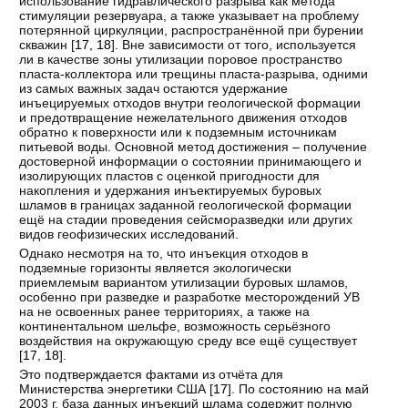
использование гидравлического разрыва как метода
стимуляции резервуара, а также указывает на проблему
потерянной циркуляции, распространённой при бурении
скважин [
17
,
18
]. Вне зависимости от того, используется
ли в качестве зоны утилизации поровое пространство
пласта-коллектора или трещины пласта-разрыва, одними
из самых важных задач остаются удержание
инъецируемых отходов внутри геологической формации
и предотвращение нежелательного движения отходов
обратно к поверхности или к подземным источникам
питьевой воды. Основной метод достижения – получение
достоверной информации о состоянии принимающего и
изолирующих пластов с оценкой пригодности для
накопления и удержания инъектируемых буровых
шламов в границах заданной геологической формации
ещё на стадии проведения сейсморазведки или других
видов геофизических исследований.
Однако несмотря на то, что инъекция отходов в
подземные горизонты является экологически
приемлемым вариантом утилизации буровых шламов,
особенно при разведке и разработке месторождений УВ
на не освоенных ранее территориях, а также на
континентальном шельфе, возможность серьёзного
воздействия на окружающую среду все ещё существует
[
17
,
18
].
Это подтверждается фактами из отчёта для
Министерства энергетики США [
17
]. По состоянию на май
2003 г. база данных инъекций шлама содержит полную