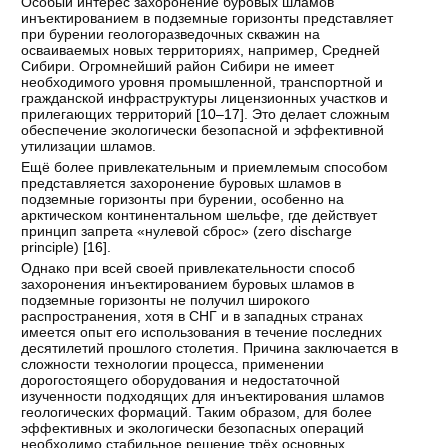
Особый интерес захоронение буровых шламов
инъектированием в подземные горизонты представляет
при бурении геологоразведочных скважин на
осваиваемых новых территориях, например, Средней
Сибири. Огромнейший район Сибири не имеет
необходимого уровня промышленной, транспортной и
гражданской инфраструктуры лицензионных участков и
прилегающих территорий [
10–17
]. Это делает сложным
обеспечение экологически безопасной и эффективной
утилизации шламов.
Ещё более привлекательным и приемлемым способом
представляется захоронение буровых шламов в
подземные горизонты при бурении, особенно на
арктическом континентальном шельфе, где действует
принцип запрета «нулевой сброс» (zero discharge
principle) [
16
].
Однако при всей своей привлекательности способ
захоронения инъектированием буровых шламов в
подземные горизонты не получил широкого
распространения, хотя в СНГ и в западных странах
имеется опыт его использования в течение последних
десятилетий прошлого столетия. Причина заключается в
сложности технологии процесса, применении
дорогостоящего оборудования и недостаточной
изученности подходящих для инъектирования шламов
геологических формаций. Таким образом, для более
эффективных и экологически безопасных операций
необходимо стабильное решение трёх основных