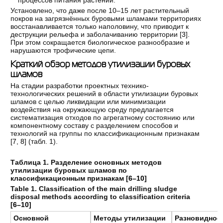
Установлено, что даже после 10–15 лет растительный
покров на загрязнённых буровыми шламами территориях
восстанавливается только наполовину, что приводит к
деструкции рельефа и заболачиванию территории [
3
].
При этом сокращается биологическое разнообразие и
нарушаются трофические цепи.
Краткий обзор методов утилизации буровых
шламов
На стадии разработки проектных технико-
технологических решений в области утилизации буровых
шламов с целью ликвидации или минимизации
воздействия на окружающую среду предлагается
систематизация отходов по агрегатному состоянию или
компонентному составу с разделением способов и
технологий на группы по классификационным признакам
[
7
,
8
] (табл. 1).
Таблица 1. Разделение основных методов
утилизации буровых шламов по
классификационным признакам [
6–10
]
Table 1. Classification of the main drilling sludge
disposal methods according to classification criteria
[
6–10
]
Основной
Методы
утилизации
Разновиднос