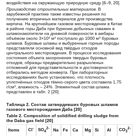
воздействия на окружающую природную среду [
6–9
,
20
].
Производство строительных материалов
. В
зарубежной практике также известны решения по
получению вторичных материалов для производства
кирпича. На крупнейшем газовом месторождении в Китае
в районе горы Даба при бурении добычных скважин в
шламонакопители на дневной поверхности в амбары
объёмом около 3×10³ м³ поступало до 1000 м³ буровых
шламов. Буровые шламы и выбуренные горные породы
представляли основной вид твёрдых отходов
центрального месторождения. В процессе исследования
состояния объекта захоронения твердых буровых
отходов, образцы предварительно разрыхленых
отложений для представительности и достоверности
отбирались методом конверта. При лабораторных
исследованиях было установлено, что плотность
уплотнённых отходов тёмно-серого цвета составила 1,75
г/см³, влажность – 24%. Элементный состав шлама
представлен в табл. 2 [
20
].
Таблица 2. Состав затвердевших буровых шламов
газового месторождения Даба [
20
]
Table 2. Composition of solidified drilling sludge from
the Daba gas field [
20
]
-
2-
2-
Cl
SO
CO
Items
Na
Fe
Ca
Mg
Si
Al
4
3