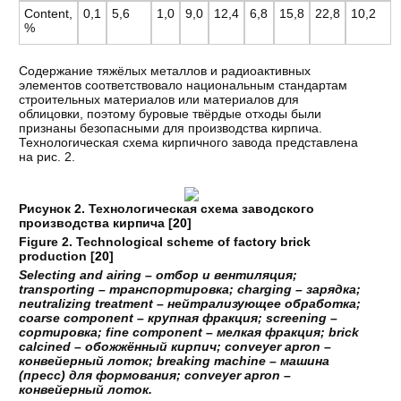
Content,
0,1
5,6
1,0
9,0
12,4
6,8
15,8
22,8
10,2
%
Содержание тяжёлых металлов и радиоактивных
элементов соответствовало национальным стандартам
строительных материалов или материалов для
облицовки, поэтому буровые твёрдые отходы были
признаны безопасными для производства кирпича.
Технологическая схема кирпичного завода представлена
на рис. 2.
Рисунок 2. Технологическая схема заводского
производства кирпича [
20
]
Figure 2. Technological scheme of factory brick
production [
20
]
Selecting and airing – отбор
и
вентиляция
;
transporting – транспортировка
; charging – зарядка
;
neutralizing treatment – нейтрализующее
обработка
;
coarse component – крупная
фракция
; screening –
сортировка
; fine component – мелкая
фракция
; brick
calcined – обожжённый
кирпич
; conveyer apron –
конвейерный
лоток
; breaking machine – машина
(пресс
) для
формования
; conveyer apron –
конвейерный
лоток
.