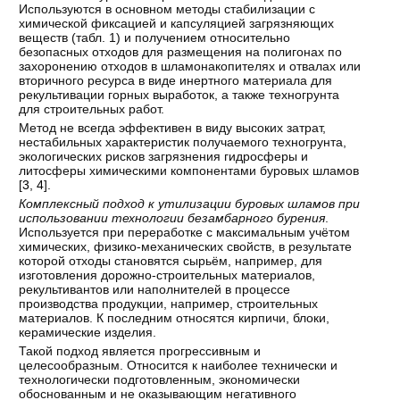
Используются в основном методы стабилизации с
химической фиксацией и капсуляцией загрязняющих
веществ (табл. 1) и получением относительно
безопасных отходов для размещения на полигонах по
захоронению отходов в шламонакопителях и отвалах или
вторичного ресурса в виде инертного материала для
рекультивации горных выработок, а также техногрунта
для строительных работ.
Метод не всегда эффективен в виду высоких затрат,
нестабильных характеристик получаемого техногрунта,
экологических рисков загрязнения гидросферы и
литосферы химическими компонентами буровых шламов
[
3
,
4
].
Комплексный подход к утилизации буровых шламов при
использовании технологии безамбарного бурения
.
Используется при переработке с максимальным учётом
химических, физико-механических свойств, в результате
которой отходы становятся сырьём, например, для
изготовления дорожно-строительных материалов,
рекультивантов или наполнителей в процессе
производства продукции, например, строительных
материалов. К последним относятся кирпичи, блоки,
керамические изделия.
Такой подход является прогрессивным и
целесообразным. Относится к наиболее технически и
технологически подготовленным, экономически
обоснованным и не оказывающим негативного