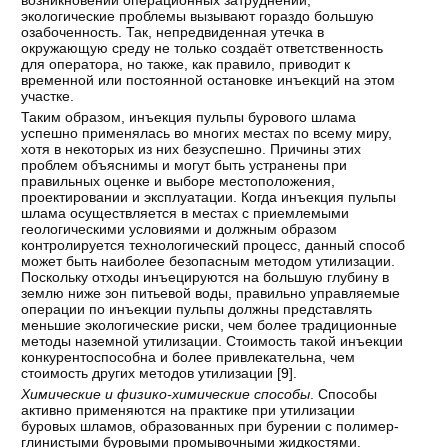
экологические проблемы вызывают гораздо большую
озабоченность. Так, непредвиденная утечка в
окружающую среду не только создаёт ответственность
для оператора, но также, как правило, приводит к
временной или постоянной остановке инъекций на этом
участке.
Таким образом, инъекция пульпы бурового шлама
успешно применялась во многих местах по всему миру,
хотя в некоторых из них безуспешно. Причины этих
проблем объяснимы и могут быть устранены при
правильных оценке и выборе местоположения,
проектировании и эксплуатации. Когда инъекция пульпы
шлама осуществляется в местах с приемлемыми
геологическими условиями и должным образом
контролируется технологический процесс, данный способ
может быть наиболее безопасным методом утилизации.
Поскольку отходы инъецируются на большую глубину в
землю ниже зон питьевой воды, правильно управляемые
операции по инъекции пульпы должны представлять
меньшие экологические риски, чем более традиционные
методы наземной утилизации. Стоимость такой инъекции
конкурентоспособна и более привлекательна, чем
стоимость других методов утилизации [
9
].
Химические и физико-химические способы
. Способы
активно применяются на практике при утилизации
буровых шламов, образованных при бурении с полимер-
глинистыми буровыми промывочными жидкостями.