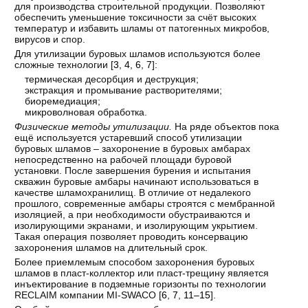
для производства строительной продукции. Позволяют
обеспечить уменьшение токсичности за счёт высоких
температур и избавить шламы от патогенных микробов,
вирусов и спор.
Для утилизации буровых шламов используются более
сложные технологии [
3
,
4
,
6
,
7
]:
термическая десорбция и деструкция;
экстракция и промывание растворителями;
биоремедиация;
микроволновая обработка.
Физические методы утилизации.
На ряде объектов пока
ещё используется устаревший способ утилизации
буровых шламов – захоронение в буровых амбарах
непосредственно на рабочей площади буровой
установки. После завершения бурения и испытания
скважин буровые амбары начинают использоваться в
качестве шламохранилищ. В отличие от недалекого
прошлого, современные амбары строятся с мембранной
изоляцией, а при необходимости обустраиваются и
изолирующими экранами, и изолирующим укрытием.
Такая операция позволяет проводить консервацию
захоронения шламов на длительный срок.
Более приемлемым способом захоронения буровых
шламов в пласт-коллектор или пласт-трещину является
инъектирование в подземные горизонты по технологии
RECLAIM компании MI-SWACO [
6
,
7
,
11–15
].