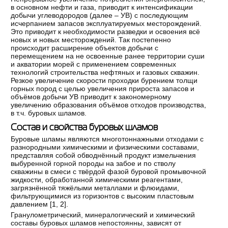
в основном нефти и газа, приводит к интенсификации
добычи углеводородов (далее – УВ) с последующим
исчерпанием запасов эксплуатируемых месторождений.
Это приводит к необходимости разведки и освоения всё
новых и новых месторождений. Так постепенно
происходит расширение объектов добычи с
перемещением на не освоенные ранее территории суши
и акватории морей с применением современных
технологий строительства нефтяных и газовых скважин.
Резкое увеличение скорости проходки бурением толщи
горных пород с целью увеличения прироста запасов и
объёмов добычи УВ приводит к закономерному
увеличению образования объёмов отходов производства,
в т.ч. буровых шламов.
Состав и свойства буровых шламов
Буровые шламы являются многотоннажными отходами c
разнородными химическими и физическими составами,
представляя собой обводнённый продукт измельчения
выбуренной горной породы на забое и по стволу
скважины в смеси с твёрдой фазой буровой промывочной
жидкости, обработанной химическими реагентами,
загрязнённой тяжёлыми металлами и флюидами,
фильтрующимися из горизонтов с высоким пластовым
давлением [
1
,
2
].
Гранулометрический, минералогический и химический
составы буровых шламов непостоянны, зависят от