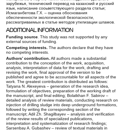
зарубежья, технический перевод на казахский и русский
язык, написание сооьветствующего раздела статьи;
Исмаганбетова Г.Х. – оценка обоснования
обеспеченности экологической безопасности,
рассматриваемых в статье методов утилизации шламов.
ADDITIONAL INFORMATION
Funding source
. This study was not supported by any
external sources of funding.
Competing interests.
The authors declare that they have
no competing interests.
Authors’ contribution.
All authors made a substantial
contribution to the conception of the work, acquisition,
analysis, interpretation of data for the work, drafting and
revising the work, final approval of the version to be
published and agree to be accountable for all aspects of the
work. The greatest contribution is distributed as follows:
Tatyana N. Alexeyeva – generation of the research idea,
formulation of objectives, preparation of the working draft of
the manuscript, and final editing; Bolatkhan F. Sabirov –
detailed analysis of review materials, conducting research on
injection of drilling sludge into deep underground formations,
followed by writing the corresponding section of the
manuscript; Adil Zh. Shagilbayev – analysis and verification
of the review results of specialized publications,
interpretation and systematization of research findings;
Sarsenbay A. Gubashev – review of textual materials in