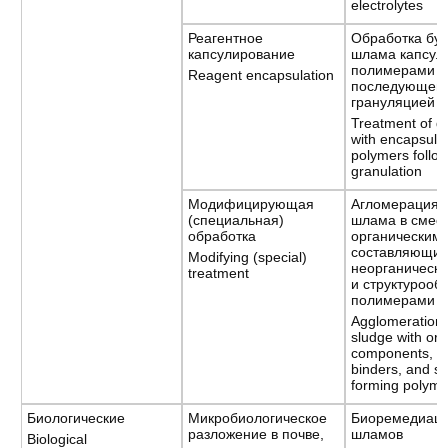
electrolytes
Реагентное
Обработка бур
капсулирование
шлама капсу
полимерами с
Reagent encapsulation
последующей
грануляцией
Treatment of dr
with encapsula
polymers follo
granulation
Модифицирующая
Агломерация 
(специальная)
шлама в смеси
обработка
органическим
составляющим
Modifying (special)
неорганическ
treatment
и структуроо
полимерами
Agglomeration o
sludge with org
components, in
binders, and st
forming polyme
Биологические
Микробиологическое
Биоремедиаци
разложение в почве,
шламов
Biological