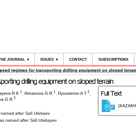
THE JOURNAL
ISSUES
CONTACT
SUBSCRIPTIONS
peed regimes for transporting drilling equipment on sloped terrai
orting drilling equipment on sloped terrain
1
1
1
Full Text
ayeva R.K.
,
Aimanova G.R.
,
Dyussenov A.T.
,
2
va G.R.
(KAZAKH
y named after Safi Utebaev
Gas named after Safi Utebayev