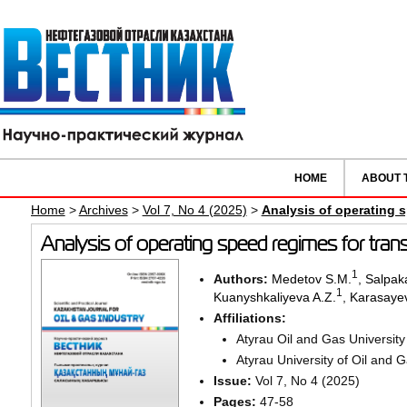
HOME
ABOUT 
Home
>
Archives
>
Vol 7, No 4 (2025)
>
Analysis of operating s
Analysis of operating speed regimes for transp
1
Authors:
Меdеtоv S.М.
,
Salpak
1
Kuanyshkaliyeva A.Z.
,
Karasaye
Affiliations:
Atyrau Oil and Gas Universit
Atyrau University of Oil and 
Issue:
Vol 7, No 4 (2025)
Pages:
47-58