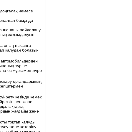
 доңғалақ немесе
рналған басқа да
да шананы пайдалану
қтың зақымдалуын
да оның нысанға
қтап қалудан болатын
 автомобильдерден
шинаның түріне
на өз жүрісімен жүре
басқару органдарының
ежегіштермен
сүйрету кезінде көмек
үйреткішпен және
арқалықтары,
дардың жағдайы және
сты тоқтап қалуды
түсу және көтерілу
 азайтуға мүмкіндік