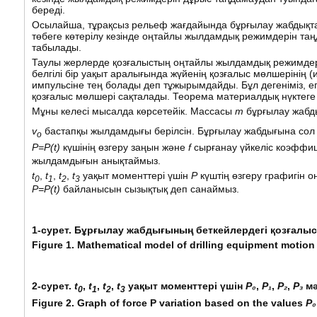
береді.
Осылайша, тұрақсыз рельеф жағдайында бұрғылау жабдықтар
төбеге көтерілу кезінде оңтайлы жылдамдық режимдерін та
табылады.
Таулы жерлерде қозғалыстың оңтайлы жылдамдық режимдерін
белгілі бір уақыт аралығында жүйенің қозғалыс мөлшерінің (
импульсіне тең болады деп тұжырымдайды. Бұл дегеніміз, е
қозғалыс мөлшері сақталады. Теорема материалдық нүктеге
Мұны келесі мысалда көрсетейік. Массасы
m
бұрғылау жабд
v
бастапқы жылдамдығы берілсін. Бұрғылау жабдығына сол 
o
P=P(t)
күшінің өзгеру заңын және
f
сырғанау үйкеліс коэффиц
жылдамдығын анықтаймыз.
t
,
t
,
t
,
t
уақыт моменттері үшін
Р
күштің өзгеру графигін 
0
1
2
3
P=P(t)
байланысын сызықтық деп санаймыз.
1-сурет. Бұрғылау жабдығының беткейлердегі қозғалы
Figure 1. Mathematical model of drilling equipment motion
2-сурет
.
t
,
t
,
t
,
t
уақыт
моменттері
үшін
P₀
,
P₁
,
P₂
,
P₃
мә
0
1
2
3
Figure 2. Graph of force P variation based on the values
P₀