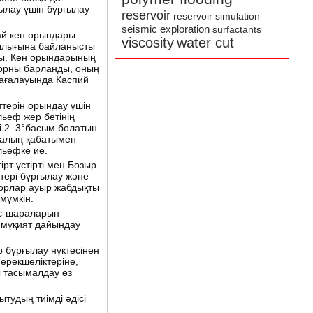
ғылау үшін бұрғылау
reservoir
reservoir simulation
seismic exploration
surfactants
ай кен орындары
viscosity
water cut
лылығына байланысты
азы. Кен орындарының
 орны барланды, оның
жағалауында Каспий
ттерін орындау үшін
льеф жер бетінің
гі 2–3°басым болатын
қалың қабатымен
льефке ие.
рт үстірті мен Бозыр
тері бұрғылау және
торлар ауыр жабдықты
мүмкін.
іс-шараларын
 мұқият дайындау
 бұрғылау нүктесінен
 ерекшеліктеріне,
ы тасымалдау өз
удың тиімді әдісі