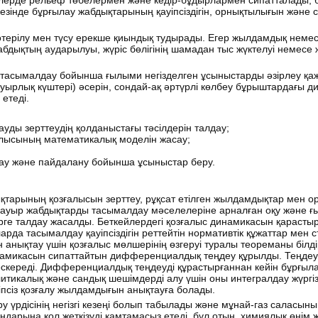
ірлерде рельеф төбелермен және кедір-бұдырлармен сипатталады, 
зінде бұрғылау жабдықтарының қауіпсіздігін, орнықтылығын және 
өтерілу мен түсу ерекше қиындық тудырады. Егер жылдамдық немес
абдықтың аударылуы, жүріс бөлігінің шамадан тыс жүктелуі немесе
н тасымалдау бойынша ғылыми негізделген ұсыныстарды әзірлеу қаже
 ауырлық күштері) әсерін, сондай-ақ әртүрлі көлбеу бұрыштардағы 
етеді.
ды зерттеудің қолданыстағы тәсілдерін талдау;
ғалысының математикалық моделін жасау;
дау және пайдалану бойынша ұсыныстар беру.
ықтарының қозғалысын зерттеу, рұқсат етілген жылдамдықтар мен 
а ауыр жабдықтарды тасымалдау мәселелеріне арналған оқу және 
ге талдау жасалды. Беткейлердегі қозғалыс динамикасын қарасты
рда тасымалдау қауіпсіздігін реттейтін нормативтік құжаттар мен 
нықтау үшін қозғалыс мөлшерінің өзгеруі туралы теореманы білді
амикасын сипаттайтын дифференциалдық теңдеу құрылды. Теңдеу 
ескереді. Дифференциалдық теңдеуді құрастырғаннан кейін бұрғы
тикалық және сандық шешімдерді алу үшін оны интегралдау жүргіз
іпсіз қозғалу жылдамдығын анықтауға болады.
у үрдісінің негізгі кезеңі болып табылады және мұнай-газ саласын
ндарына қол жеткізуді қамтамасыз етеді, бұл отын, химиялық өнім 