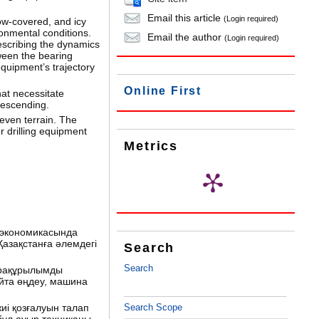
Email this article
(Login required)
ow-covered, and icy
onmental conditions.
Email the author
(Login required)
escribing the dynamics
ween the bearing
equipment’s trajectory
Online First
hat necessitate
descending.
even terrain. The
r drilling equipment
Metrics
н экономикасында
азақстанға әлемдегі
Search
Search
нфрақұрылымды
айта өңдеу, машина
иі қозғалуын талап
Search Scope