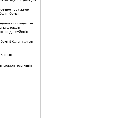
өбеден түсу және
өлігі болып
лдануға болады, ол
қы күштердің
н), онда жүйенің
өлігі) бағытталған
арының
т моменттері үшін