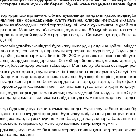
сурстарды алуға мүмкіндік береді. Мұнай және газ ұңғымаларын бұр
 зор қоры шоғырланған. Облыс аумағында пайдалы қазбалардың б
лілігіне, кен орындарының қуаттылығына, оларды игерудің ыңғай
айдалы қазбалардың негізгі түрлері-мұнай және сұйытылған мұнай г
ырланған. Маңғыстау облысының аумағында 59 мұнай және газ кен
барланған мұнай қоры 3 млрд т-дан асады. Сонымен қатар, облыс 
да [
5
].
көлемін ұлғайту жөніндегі бұрғылаушылардың алдына қойған мінде
ана емес, сонымен қатар таулы жерлерде де жүргізіледі. Таулы ре
ге дейін, салыстырмалы биіктігі 25–200 м-ден асатын және көлбеулі
тұрады, олардың шыңдары мен беткейлері борпылдақ жыныстардың 
 тұйық бассейндер болып табылады. Маңғыстау облысы осындай ре
қ аумақтардың таулы және тіпті жартасты жерлермен үйлесуі. Үсті
кейлер мен жартастармен сипатталады. Бұл жер бедерінің ерекшелік
зады, соның ішінде беткейлердегі апаттар қаупі артады. Бұл фак
рсоналдың қауіпсіздігі мен техниканың тұтастығына қауіп төндіруі 
ың аудандарында, геологиялық тәуекелдерді бағалауды, нығайту 
 мамандандырылған техниканы пайдалануды қамтитын маршруттарды
сқа бұрғылау нүктесіне тасымалданады. Бұрғылау жабдықтарын бір
қажет ететін күрделі процесс. Бұрғылау жабдығының конструктивтік
іне, жолдардың жай-күйіне және басқа да жағдайларға байланыст
есімен, теміржол, су және әуе көлігімен жүргізілуі мүмкін.
ы қар, мұз немесе батпақты жерлер сияқты қиын жерлерде жылжыт
лар қолданылады.