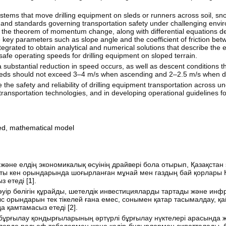
stems that move drilling equipment on sleds or runners across soil, sn
 and standards governing transportation safety under challenging envir
 the theorem of momentum change, along with differential equations d
key parameters such as slope angle and the coefficient of friction bet
ntegrated to obtain analytical and numerical solutions that describe the 
safe operating speeds for drilling equipment on sloped terrain.
 a substantial reduction in speed occurs, as well as descent conditions t
speeds should not exceed 3–4 m/s when ascending and 2–2.5 m/s when 
 safety and reliability of drilling equipment transportation across un
transportation technologies, and in developing operational guidelines fo
ed
,
mathematical model
өзі және елдің экономикалық өсуінің драйвері бола отырып, Қазақста
ты кен орындарында шоғырланған мұнай мен газдың бай қорлары Қ
з етеді [
1
].
әуір бөлігін құрайды, шетелдік инвестицияларды тартады және и
ыс орындарын тек тікелей ғана емес, сонымен қатар тасымалдау, қ
а қамтамасыз етеді [
2
].
бұрғылау қондырғыларының әртүрлі бұрғылау нүктелері арасында ж