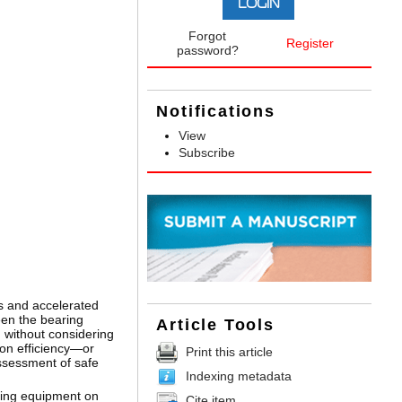
Forgot
Register
password?
Notifications
View
Subscribe
es and accelerated
een the bearing
Article Tools
 without considering
ion efficiency—or
Print this article
assessment of safe
Indexing metadata
lling equipment on
Cite item