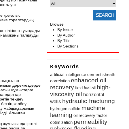
бұл ауыр техниканы
сақталуын
е қозғалыс
 жеке тораптардың
Browse
By Issue
ттілігінен туындады.
динамиканы талдауды
By Author
By Title
By Sections
Keywords
artificial intelligence
cement sheath
enhanced oil
орнықтылық
correlation
ғылыми дереккөздерде
recovery
high-
field
fuel oil
ратын жұмыстарға
viscosity oil
horizontal
стандарттар
ретін теңдеу
hydraulic fracturing
wells
беттің көлбеу
machine
лау жабдықтарының
hydrogen sulfide
ілді. Алынған
learning
oil recovery factor
permeability
optimization
ың жұмысында іргелі
polymer flooding
және басқа да