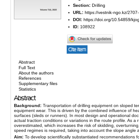
Section:
Drilling
URL:
https://vestnik-ngo.kz/2707
DOI:
https://doi.org/10.54859/kj
ID:
108922
Cite item
Abstract
Full Text
About the authors
References
Supplementary files
Statistics
Abstract
Background:
Transportation of drilling equipment on sloped ter
equipment wear. This is driven by the combined influence of heav
surfaces (sleds or runners). In most design and operational do
actual traction conditions or variations in the route profile. A
overestimated, which increases the risk of skidding, overturning,
speed regimes is required, taking into account the slope angle a
Aim:
To develop scientifically substantiated recommendations fo