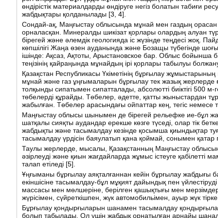
өндірістік материалдарды өндіруге негіз болатын табиғи ре
жабдықтары қолданылады [
3
,
4
].
Сондай-ақ, Маңғыстау облысында мұнай мен газдың орасан
орналасқан. Минералды шикізат қорлары олардың алуан түр
бірегей және әлемдік геологияда іс жүзінде теңдесі жоқ. П
көпшілігі Жаңа өзен ауданында және Бозащы түбегінде шоғ
ішінде: Ақсаз, Ақтоты, Арыстановское бар. Облыс бойынша 
теңізінің қайраңында мұнайдың ірі қорлары табылуы болжану
Қазақстан Республикасы Үкіметінің бұрғылау жұмыстарының 
мұнай және газ ұңғымаларын бұрғылау тек жазық жерлерде ғ
толқынды сипатымен сипатталады, абсолютті биіктігі 500 м-
төбелерді құрайды. Төбелер, әдетте, қатты жыныстардан 
жабылған. Төбелер арасындағы ойпаттар кең, тегіс немесе
Маңғыстау облысы шынымен де бірегей рельефке ие-бұл жазы
шатқалы сияқты аудандар ерекше көзге түседі, олар тік бет
жабдықты және тасымалдау кезінде қосымша қиындықтар туғы
тасымалдау үрдісін баяулатып қана қоймай, сонымен қатар пе
Таулы жерлерде, мысалы, Қазақстанның Маңғыстау облысын
әзірлеуді және қиын жағдайларда жұмыс істеуге қабілетті
талап етіледі [
5
].
Ұңғыманы бұрғылау аяқталғаннан кейін бұрғылау жабдығы ба
екіншісіне тасымалдау-бұл мұқият дайындық пен үйлестіруді 
массасы мен мөлшеріне, берілген қашықтығы мен мерзімдер
жүрісімен, сүйреткішпен, жүк автомобильімен, ауыр жүк тіркем
Бұрғылау қондырғыларын шанамен тасымалдау қондырғылард
болып табылады. Ол үшін жабдық орнатылған арнайы шана