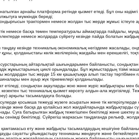
тылған арнайы платформа ретінде қызмет етеді. Бұл оны кәдімгі
ытуға мүмкіндік береді;
қондырғысын трактормен немесе жолдан тыс жерде жұмыс істеуге а
стік немесе басқа төмен температуралы аймақтарда пайдалы, мұн
гелектерде немесе жолдарда сүйрету кезінде пайда болатын жабды
 таңдау кезінде техникалық-экономикалық негіздеме жасалады, он
у құны, қолданыстағы көлік желілерінің жағдайы мен ерекшелігі, то
ресурстарының айтарлықтай шығындарымен байланысты, сондықтан
сіздік жұмыстарының циклі орындалады. Бұл жұмыстардың тізімі ма
олдардан тыс жерде 15 км қашықтыққа алып тастау тәртібімен ға
шиналары мен ауыр жүк тіркемелері қолданылады.
т етіледі, сондықтан ақауларды жою және жүріс жабдықтары мен 
кезектен тыс техникалық қызмет көрсету алдын-ала жүргізіледі. Т
йреу) арқылы тасымалдауға болады.
үсулерде қосымша тежеуді жүзеге асыратын және тік көтерілулерде 
 кезінде және басқа да қолайсыз жол жағдайларында жабдықтарды с
ады. Суға батырылған жабдық тежегішпен бекітіледі және шектеу 
лы сенімді бекітіледі. Сүйрегіш маркасын таңдағанда рельеф, жол
гін қамтамасыз ету және жабдықты тасымалдаудың кешігуіне байланы
дауды сауатты ұйымдастыру техниканы жөндеуге және беткейлерге 
ан апаттық жағдайлардың салдарын жоюға байланысты шығындарды