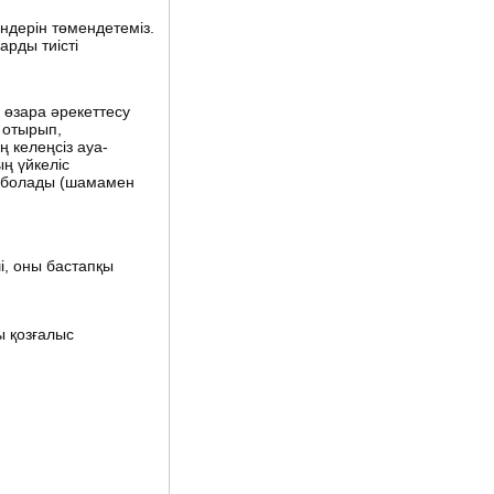
дерін төмендетеміз.
рды тиісті
 өзара әрекеттесу
 отырып,
 келеңсіз ауа-
ң үйкеліс
ен болады (шамамен
і, оны бастапқы
ы қозғалыс