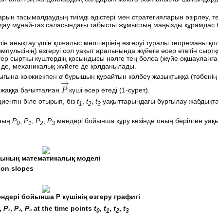
ын тасымалдаудың тиімді әдістері мен стратегияларын әзірлеу, т
ңдау мұнай-газ саласындағы табысты жұмыстың маңызды құрамдас б
 анықтау үшін қозғалыс мөлшерінің өзгеруі туралы теореманы қо
импульсінің) өзгеруі сол уақыт аралығында жүйеге әсер ететін сырт
гер сыртқы күштердің қосындысы нөлге тең болса (жүйе оқшауланға
 де, механикалық жүйеге де қолданылады.
ығына көкжиекпен
α
бұрышын құрайтын көлбеу жазықтыққа (төбенің б
P
→
жаққа бағытталған
күші әсер етеді (1-сурет).
иентін біле отырып, біз
t
,
t
,
t
уақыттарындағы бұрғылау жабдықт
1
2
3
оның
Р
,
Р
,
Р
,
Р
мәндері бойынша құру кезінде оның берілген уақы
0
1
2
3
сының математикалық моделі
 on slopes
ндері
бойынша
Р
күшінің
өзгеру
графигі
,
P₁
,
P₂
,
P₃
at the time points
t
,
t
,
t
,
t
0
1
2
3