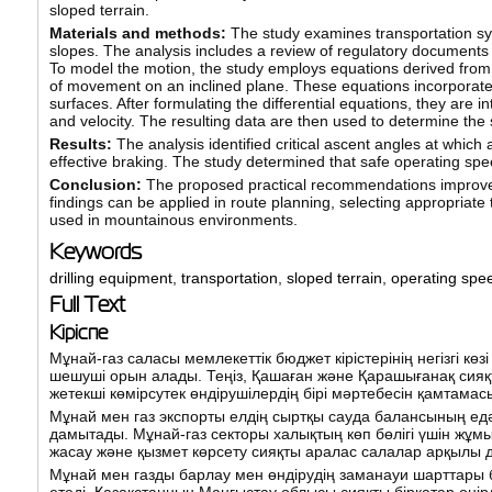
sloped terrain.
Materials and methods:
The study examines transportation sy
slopes. The analysis includes a review of regulatory documents
To model the motion, the study employs equations derived from
of movement on an inclined plane. These equations incorporate 
surfaces. After formulating the differential equations, they are i
and velocity. The resulting data are then used to determine the 
Results:
The analysis identified critical ascent angles at which
effective braking. The study determined that safe operating 
Conclusion:
The proposed practical recommendations improve the
findings can be applied in route planning, selecting appropriate 
used in mountainous environments.
Keywords
drilling equipment
,
transportation
,
sloped terrain
,
operating spe
Full Text
Кіріспе
Мұнай-газ саласы мемлекеттік бюджет кірістерінің негізгі к
шешуші орын алады. Теңіз, Қашаған және Қарашығанақ сияқ
жетекші көмірсутек өндірушілердің бірі мәртебесін қамтамасы
Мұнай мен газ экспорты елдің сыртқы сауда балансының ед
дамытады. Мұнай-газ секторы халықтың көп бөлігі үшін жұм
жасау және қызмет көрсету сияқты аралас салалар арқылы д
Мұнай мен газды барлау мен өндірудің заманауи шарттары 