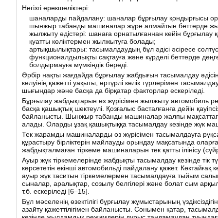
Негізгі ерекшеліктері:
шаналарды пайдалану: шаналар бұрғылау қондырғысы орна
шынжыр табанды машиналар жүре алмайтын беттерде жылж
жылжыту әдістері: шанаға орнатылғаннан кейін бұрғылау 
қуатты көліктермен жылжытуға болады;
артықшылықтары: тасымалдаудың бұл әдісі әсіресе солтү
функционалдылықты сақтауға және күрделі беттерде дөң
болдырмауға мүмкіндік береді.
Әрбір нақты жағдайда бұрғылау жабдығын тасымалдау әдісін
келуінің қажетті уақыты, әртүрлі көлік түрлерімен тасымалда
шығындар және басқа да бірқатар факторлар ескеріледі.
Бұрғылау жабдықтарын өз жүрісімен жылжыту автомобиль 
басқа қашықтық шектеулі. Қозғалыс басталғанға дейін қауіп
байланысты. Шынжыр табанды машиналар жалпы мақсаттағы ж
алады. Оларды ұзақ қашықтыққа тасымалдау кезінде жүк ма
Тек жарамды машиналарды өз жүрісімен тасымалдауға рұқса
құрастыру бірліктерін майлауды орындау мақсатында оларға 
жабдықталмаған тіркеме машиналарын тек қатты ілінісу (сү
Ауыр жүк тіркемелерінде жабдықты тасымалдау кезінде тік т
көрсететін екінші автомобильді пайдалану қажет. Көктайғақ
ауыр жүк таситын тіркемелермен тасымалдауға тыйым салын
сыналар, аралықтар, созылу белгілері және болат сым арқы
т.б. ескеріледі [
6–15
].
Бұл мәселенің өзектілігі бұрғылау жұмыстарының үздіксізді
азайту қажеттілігімен байланысты. Сонымен қатар, тасымал
кезінде жылдамдық режимдерін дұрыс таңдамаудан туындағ