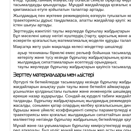
етеді. Қазақстанның Маңғыстау облысы сияқты бірқатар өң
тасымалдауды қиындатады. Мұндай жағдайларда қозғалыс ке
қамтамасыз етуге қойылатын талаптар артады.
Жылдамдық пен жүктеме режимдерінің өзгеруін туғызатын к
траекториясы дұрыс таңдалмаса, апатты жағдайлар қаупі: ж
істен шығуы артады.
Зерттеудің өзектілігі таулы жерлерде бұрғылау жабдықтары
Бұл мәселені шешу негізгі күштердің (тарту, қарсылық және
ескеретін қозғалыстың математикалық моделін құруды талап 
Мақсатқа жету үшін мақалада келесі міндеттер шешіледі:
ауыр техниканы біркелкі емес рельеф бойынша тасымалдау
көтерілу және түсу кезінде бұрғылау жабдықтарының қоз
жылдамдық сипаттамаларын есептеуді орындаңыз;
таулы жерлерде бұрғылау жабдықтарын қауіпсіз тасымал
Зерттеу материалдары мен әдістері
Әртүрлі тік беткейлерде тасымалдау кезінде бұрғылау жабд
жағдайларын анықтау үшін таулы және беткейлі аймақтард
ұсынылған қолданыстағы ғылыми және инженерлік шешімдер
ерекше назар аударылды. Сондай-ақ күрделі табиғи жағдайла
талданды. Бұрғылау жабдықтарының жылдамдық режимдерін а
жасалды, сонымен қатар олардың көлбеу қозғалысының дин
бұрышы және үйкеліс коэффициенті сияқты параметрлерді 
траекториясы мен қозғалыс жылдамдығын сипаттайтын анали
мәліметтер негізінде бұрғылау жабдығының беткейлерде қау
Мұнай және газ ұңғымаларын бұрғылау көмірсутектерді өндір
рөл атқарады. Бұл үрдіс мұнай мен газдың жер асты кен оры