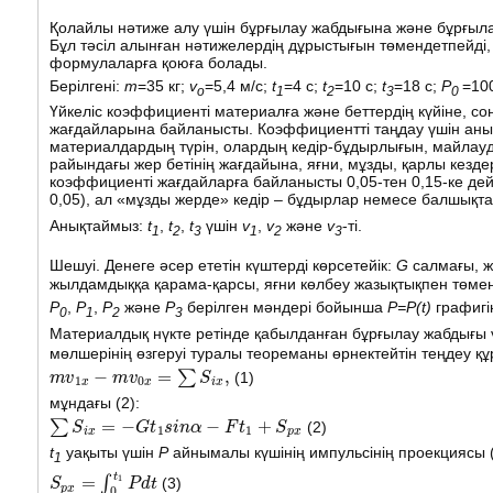
Қолайлы нәтиже алу үшін бұрғылау жабдығына және бұрғыл
Бұл тәсіл алынған нәтижелердің дұрыстығын төмендетпейді,
формулаларға қоюға болады.
Берілгені:
m
=35 кг;
v
=5,4 м/с;
t
=4 c;
t
=10 c;
t
=18 c;
Р
=10
o
1
2
3
0
Үйкеліс коэффициенті материалға және беттердің күйіне, с
жағдайларына байланысты. Коэффициентті таңдау үшін аны
материалдардың түрін, олардың кедір-бұдырлығын, майлауд
райындағы жер бетінің жағдайына, яғни, мұзды, қарлы кезде
коэффициенті жағдайларға байланысты 0,05-тен 0,15-ке дейі
0,05), ал «мұзды жерде» кедір – бұдырлар немесе балшықта
Анықтаймыз:
t
,
t
,
t
үшін
v
,
v
және
v
-ті.
1
2
3
1
2
3
Шешуі. Денеге әсер ететін күштерді көрсетейік:
G
салмағы, ж
жылдамдыққа қарама-қарсы, яғни көлбеу жазықтықпен төмен
Р
,
Р
,
Р
және
Р
берілген мәндері бойынша
P=P(t)
графигін
0
1
2
3
Материалдық нүкте ретінде қабылданған бұрғылау жабдығы 
мөлшерінің өзгеруі туралы теореманы өрнектейтін теңдеу құ
m
v
1
x
−
m
v
0
x
=
∑
S
i
x
,
(1)
мұндағы (2):
∑
S
i
x
=
−
G
t
1
s
i
n
α
−
F
t
1
+
S
p
x
(2)
t
уақыты үшін
Р
айнымалы күшінің импульсінің проекциясы (
1
S
p
x
=
∫
0
t
1
P
d
t
(3)