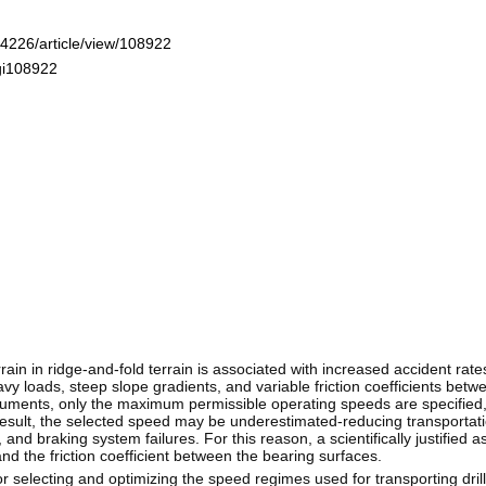
-4226/article/view/108922
ogi108922
rain in ridge-and-fold terrain is associated with increased accident rat
y loads, steep slope gradients, and variable friction coefficients betw
cuments, only the maximum permissible operating speeds are specified,
s a result, the selected speed may be underestimated-reducing transportat
 and braking system failures. For this reason, a scientifically justified 
nd the friction coefficient between the bearing surfaces.
r selecting and optimizing the speed regimes used for transporting dri