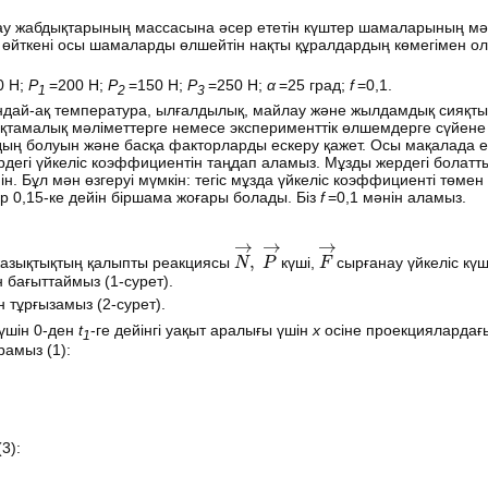
ау жабдықтарының массасына әсер ететін күштер шамаларының мән
 өйткені осы шамаларды өлшейтін нақты құралдардың көмегімен ола
0 Н;
Р
=200 Н;
Р
=150 Н;
Р
=250 Н;
α
=25 град;
f
=0,1.
1
2
3
ондай-ақ температура, ылғалдылық, майлау және жылдамдық сияқты
қтамалық мәліметтерге немесе эксперименттік өлшемдерге сүйене
ың болуын және басқа факторларды ескеру қажет. Осы мақалада ең
рдегі үйкеліс коэффициентін таңдап аламыз. Мұзды жердегі болатты
н. Бұл мән өзгеруі мүмкін: тегіс мұзда үйкеліс коэффициенті төм
р 0,15-ке дейін біршама жоғары болады. Біз
f
=0,1 мәнін аламыз.
N
→
,
P
→
F
→
азықтықтың қалыпты реакциясы
күші,
сырғанау үйкеліс күш
 бағыттаймыз (1-сурет).
 тұрғызамыз (2-сурет).
үшін 0-ден
t
-ге дейінгі уақыт аралығы үшін
х
осіне проекциялардағ
1
рамыз (1):
3):