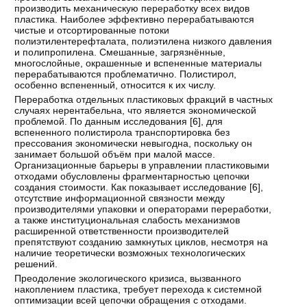
производить механическую переработку всех видов
пластика. Наиболее эффективно перерабатываются
чистые и отсортированные потоки
полиэтилентерефталата, полиэтилена низкого давления
и полипропилена. Смешанные, загрязнённые,
многослойные, окрашенные и вспененные материалы
перерабатываются проблематично. Полистирол,
особенно вспененный, относится к их числу.
Переработка отдельных пластиковых фракций в частных
случаях нерентабельна, что является экономической
проблемой. По данным исследования [
6
], для
вспененного полистирола транспортировка без
прессования экономически невыгодна, поскольку он
занимает большой объём при малой массе.
Организационные барьеры в управлении пластиковыми
отходами обусловлены фрагментарностью цепочки
создания стоимости. Как показывает исследование [
6
],
отсутствие информационной связности между
производителями упаковки и операторами переработки,
а также институциональная слабость механизмов
расширенной ответственности производителей
препятствуют созданию замкнутых циклов, несмотря на
наличие теоретически возможных технологических
решений.
Преодоление экологического кризиса, вызванного
накоплением пластика, требует перехода к системной
оптимизации всей цепочки обращения с отходами.