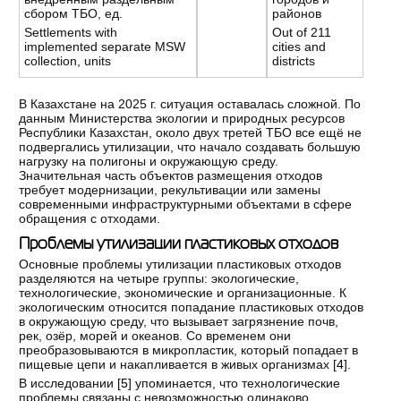
сбором ТБО, ед.
районов
Settlements with
Out of 211
implemented separate MSW
cities and
collection, units
districts
В Казахстане на 2025 г. ситуация оставалась сложной. По
данным Министерства экологии и природных ресурсов
Республики Казахстан, около двух третей ТБО все ещё не
подвергались утилизации, что начало создавать большую
нагрузку на полигоны и окружающую среду.
Значительная часть объектов размещения отходов
требует модернизации, рекультивации или замены
современными инфраструктурными объектами в сфере
обращения с отходами.
Проблемы утилизации пластиковых отходов
Основные проблемы утилизации пластиковых отходов
разделяются на четыре группы: экологические,
технологические, экономические и организационные. К
экологическим относится попадание пластиковых отходов
в окружающую среду, что вызывает загрязнение почв,
рек, озёр, морей и океанов. Со временем они
преобразовываются в микропластик, который попадает в
пищевые цепи и накапливается в живых организмах [
4
].
В исследовании [
5
] упоминается, что технологические
проблемы связаны с невозможностью одинаково