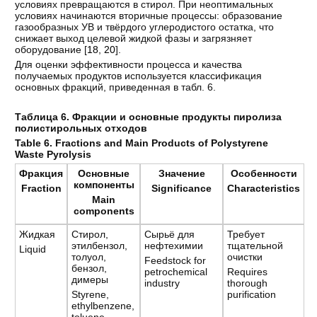
условиях превращаются в стирол. При неоптимальных
условиях начинаются вторичные процессы: образование
газообразных УВ и твёрдого углеродистого остатка, что
снижает выход целевой жидкой фазы и загрязняет
оборудование [
18
,
20
].
Для оценки эффективности процесса и качества
получаемых продуктов используется классификация
основных фракций, приведенная в табл. 6.
Таблица 6. Фракции и основные продукты пиролиза
полистирольных отходов
Table 6. Fractions and Main Products of Polystyrene
Waste Pyrolysis
Фракция
Основные
Значение
Особенности
компоненты
Fraction
Significance
Characteristics
Main
components
Жидкая
Стирол,
Сырьё для
Требует
этилбензол,
нефтехимии
тщательной
Liquid
толуол,
очистки
Feedstock for
бензол,
petrochemical
Requires
димеры
industry
thorough
Styrene,
purification
ethylbenzene,