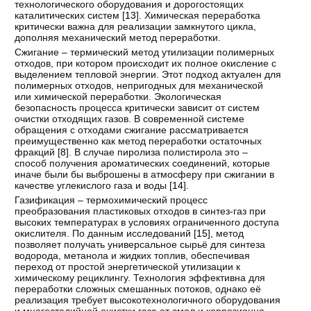
технологического оборудования и дорогостоящих
каталитических систем [
13
]. Химическая переработка
критически важна для реализации замкнутого цикла,
дополняя механический метод переработки.
Сжигание – термический метод утилизации полимерных
отходов, при котором происходит их полное окисление с
выделением тепловой энергии. Этот подход актуален для
полимерных отходов, непригодных для механической
или химической переработки. Экологическая
безопасность процесса критически зависит от систем
очистки отходящих газов. В современной системе
обращения с отходами сжигание рассматривается
преимущественно как метод переработки остаточных
фракций [
8
]. В случае пиролиза полистирола это –
способ получения ароматических соединений, которые
иначе были бы выброшены в атмосферу при сжигании в
качестве углекислого газа и воды [
14
].
Газификация – термохимический процесс
преобразования пластиковых отходов в синтез-газ при
высоких температурах в условиях ограниченного доступа
окислителя. По данным исследований [
15
], метод
позволяет получать универсальное сырьё для синтеза
водорода, метанола и жидких топлив, обеспечивая
переход от простой энергетической утилизации к
химическому рециклингу. Технология эффективна для
переработки сложных смешанных потоков, однако её
реализация требует высокотехнологичного оборудования