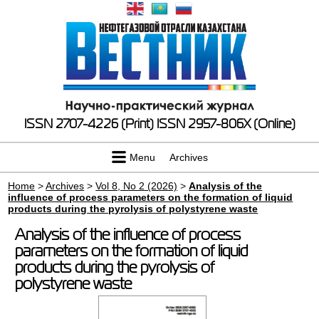
ISSN 2707-4226 (Print)
ISSN 2957-806X (Online)
Menu
Archives
Home
>
Archives
>
Vol 8, No 2 (2026)
>
Analysis of the
influence of process parameters on the formation of liquid
products during the pyrolysis of polystyrene waste
Analysis of the influence of process
parameters on the formation of liquid
products during the pyrolysis of
polystyrene waste