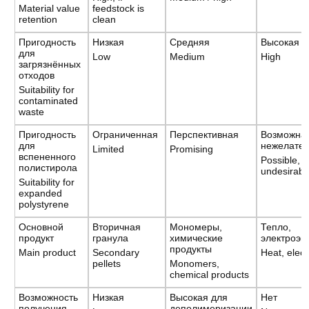
Material value
feedstock is
retention
clean
Пригодность
Низкая
Средняя
Высокая
для
Low
Medium
High
загрязнённых
отходов
Suitability for
contaminated
waste
Пригодность
Ограниченная
Перспективная
Возможна,
для
нежелате
Limited
Promising
вспененного
Possible, b
полистирола
undesirabl
Suitability for
expanded
polystyrene
Основной
Вторичная
Мономеры,
Тепло,
продукт
гранула
химические
электроэн
продукты
Main product
Secondary
Heat, electr
pellets
Monomers,
chemical products
Возможность
Низкая
Высокая для
Нет
получения
деполимеризации