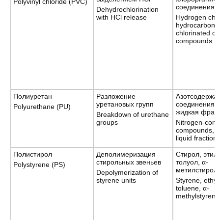
Polyvinyl chloride (PVC)
соединения
Dehydrochlorination
with HCl release
Hydrogen chlo
hydrocarbons
chlorinated or
compounds
Полиуретан
Разложение
Азотсодержа
уретановых групп
соединения, 
Polyurethane (PU)
жидкая фрак
Breakdown of urethane
groups
Nitrogen-cont
compounds, g
liquid fraction
Полистирол
Деполимеризация
Стирол, этил
стирольных звеньев
толуол, α-
Polystyrene (PS)
метилстирол
Depolymerization of
styrene units
Styrene, ethy
toluene, α-
methylstyrene