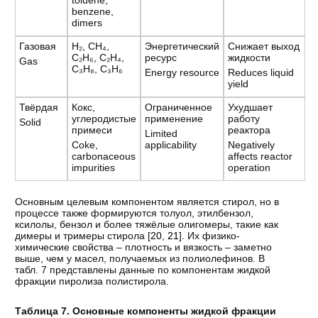
toluene,
benzene,
dimers
Газовая
H₂, CH₄,
Энергетический
Снижает выход
C₂H₆, C₂H₄,
ресурс
жидкости
Gas
C₃H₈, C₃H₆
Energy resource
Reduces liquid
yield
Твёрдая
Кокс,
Ограниченное
Ухудшает
углеродистые
применение
работу
Solid
примеси
реактора
Limited
Coke,
applicability
Negatively
carbonaceous
affects reactor
impurities
operation
Основным целевым компонентом является стирол, но в
процессе также формируются толуол, этилбензол,
ксилолы, бензол и более тяжёлые олигомеры, такие как
димеры и тримеры стирола [
20
,
21
]. Их физико-
химические свойства – плотность и вязкость – заметно
выше, чем у масел, получаемых из полиолефинов. В
табл. 7 представлены данные по компонентам жидкой
фракции пиролиза полистирола.
Таблица 7. Основные компоненты жидкой фракции