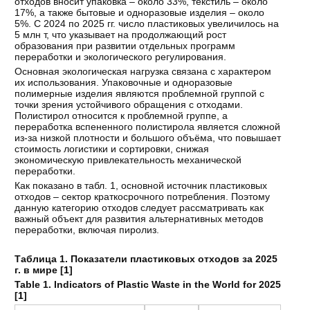
отходов вносит упаковка – около 33%, текстиль – около
17%, а также бытовые и одноразовые изделия – около
5%. С 2024 по 2025 гг. число пластиковых увеличилось на
5 млн т, что указывает на продолжающий рост
образования при развитии отдельных программ
переработки и экологического регулирования.
Основная экологическая нагрузка связана с характером
их использования. Упаковочные и одноразовые
полимерные изделия являются проблемной группой с
точки зрения устойчивого обращения с отходами.
Полистирол относится к проблемной группе, а
переработка вспененного полистирола является сложной
из-за низкой плотности и большого объёма, что повышает
стоимость логистики и сортировки, снижая
экономическую привлекательность механической
переработки.
Как показано в табл. 1, основной источник пластиковых
отходов – сектор краткосрочного потребления. Поэтому
данную категорию отходов следует рассматривать как
важный объект для развития альтернативных методов
переработки, включая пиролиз.
Таблица 1. Показатели пластиковых отходов за 2025
г. в мире [
1
]
Table 1. Indicators of Plastic Waste in the World for 2025
[
1
]