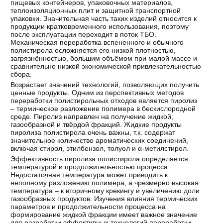
пищевых контейнеров, упаковочных материалов,
теплоизоляционных плит и защитной транспортной
упаковки. Значительная часть таких изделий относится к
продукции кратковременного использования, поэтому
после эксплуатации переходит в поток ТБО.
Механическая переработка вспененного и обычного
полистирола осложняется его низкой плотностью,
загрязнённостью, большим объёмом при малой массе и
сравнительно низкой экономической привлекательностью
сбора.
Возрастает значений технологий, позволяющих получить
ценные продукты. Одним из перспективных методов
переработки полистирольных отходов является пиролиз
– термическое разложение полимера в бескислородной
среде. Пиролиз направлен на получение жидкой,
газообразной и твёрдой фракций. Жидкие продукты
пиролиза полистирола очень важны, т.к. содержат
значительное количество ароматических соединений,
включая стирол, этилбензол, толуол и α-метилстирол.
Эффективность пиролиза полистирола определяется
температурой и продолжительностью процесса.
Недостаточная температура может приводить к
неполному разложению полимера, а чрезмерно высокая
температура – к вторичному крекингу и увеличению доли
газообразных продуктов. Изучения влияния термических
параметров и продолжительности процесса на
формирование жидкой фракции имеет важное значение
для разработки эффективных технологий переработки