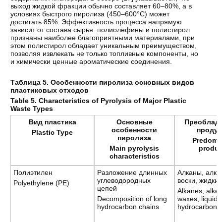
выход жидкой фракции обычно составляет 60–80%, а в
условиях быстрого пиролиза (450–600°C) может
достигать 85%. Эффективность процесса напрямую
зависит от состава сырья: полиолефины и полистирол
признаны наиболее благоприятными материалами, при
этом полистирол обладает уникальным преимуществом,
позволяя извлекать не только топливные компоненты, но
и химически ценные ароматические соединения.
Таблица 5. Особенности пиролиза основных видов
пластиковых отходов
Table 5. Characteristics of Pyrolysis of Major Plastic
Waste Types
Вид пластика
Основные
Преоблад
особенности
проду
Plastic Type
пиролиза
Predomi
Main pyrolysis
produc
characteristics
Полиэтилен
Разложение длинных
Алканы, алке
углеводородных
воски, жидки
Polyethylene (PE)
цепей
Alkanes, alke
Decomposition of long
waxes, liquid
hydrocarbon chains
hydrocarbons