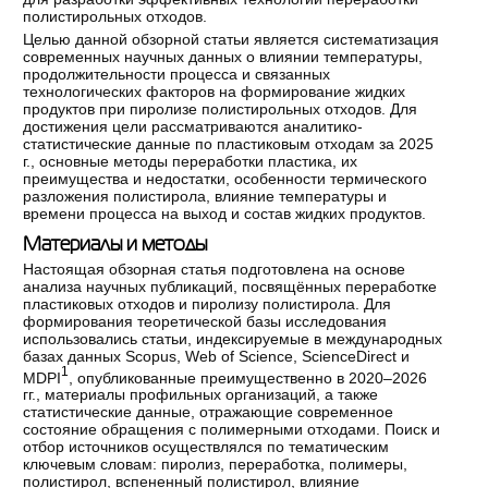
полистирольных отходов.
Целью данной обзорной статьи является систематизация
современных научных данных о влиянии температуры,
продолжительности процесса и связанных
технологических факторов на формирование жидких
продуктов при пиролизе полистирольных отходов. Для
достижения цели рассматриваются аналитико-
статистические данные по пластиковым отходам за 2025
г., основные методы переработки пластика, их
преимущества и недостатки, особенности термического
разложения полистирола, влияние температуры и
времени процесса на выход и состав жидких продуктов.
Материалы и методы
Настоящая обзорная статья подготовлена на основе
анализа научных публикаций, посвящённых переработке
пластиковых отходов и пиролизу полистирола. Для
формирования теоретической базы исследования
использовались статьи, индексируемые в международных
базах данных Scopus, Web of Science, ScienceDirect и
1
MDPI
, опубликованные преимущественно в 2020–2026
гг., материалы профильных организаций, а также
статистические данные, отражающие современное
состояние обращения с полимерными отходами. Поиск и
отбор источников осуществлялся по тематическим
ключевым словам: пиролиз, переработка, полимеры,
полистирол, вспененный полистирол, влияние