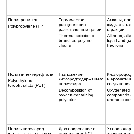
Полипропилен
Термическое
Алканы, алке
расщепление
жидкая и газ
Polypropylene (PP)
разветвленных цепей
фракции
Thermal scission of
Alkanes, alke
branched polymer
liquid and ga
chains
fractions
Полиэтилентерефталат
Разложение
Кислородсо
кислородсодержащего
и ароматичес
Polyethylene
полиэфира
соединения
terephthalate (PET)
Decomposition of
Oxygenated
oxygen-containing
compounds a
polyester
aromatic com
Поливинилхлорид
Дехлорирование с
Хлороводород
выделением HCl
хлорорганич