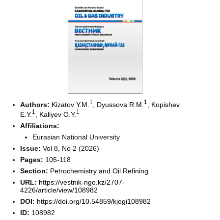
1
1
Authors:
Kizatov Y.M.
,
Dyussova R.M.
,
Kopishev
1
1
E.Y.
,
Kaliyev O.Y.
Affiliations:
Eurasian National University
Issue:
Vol 8, No 2 (2026)
Pages:
105-118
Section:
Petrochemistry and Oil Refining
URL:
https://vestnik-ngo.kz/2707-
4226/article/view/108982
DOI:
https://doi.org/10.54859/kjogi108982
ID:
108982