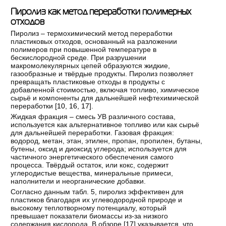
Пиролиз как метод переработки полимерных
отходов
Пиролиз – термохимический метод переработки
пластиковых отходов, основанный на разложении
полимеров при повышенной температуре в
бескислородной среде. При разрушении
макромолекулярных цепей образуются жидкие,
газообразные и твёрдые продукты. Пиролиз позволяет
превращать пластиковые отходы в продукты с
добавленной стоимостью, включая топливо, химическое
сырьё и компоненты для дальнейшей нефтехимической
переработки [
10
,
16
,
17
].
Жидкая фракция – смесь УВ различного состава,
используется как альтернативное топливо или как сырьё
для дальнейшей переработки. Газовая фракция:
водород, метан, этан, этилен, пропан, пропилен, бутаны,
бутены, оксид и диоксид углерода; используется для
частичного энергетического обеспечения самого
процесса. Твёрдый остаток, или кокс, содержит
углеродистые вещества, минеральные примеси,
наполнители и неорганические добавки.
Согласно данным табл. 5, пиролиз эффективен для
пластиков благодаря их углеводородной природе и
высокому теплотворному потенциалу, который
превышает показатели биомассы из-за низкого
содержания кислорода. В обзоре [
17
] указывается, что