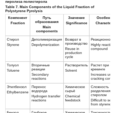
пиролиза полистирола
Table 7. Main Components of the Liquid Fraction of
Polystyrene Pyrolysis
Компонент
Путь
Значение
Особенн
образования
Fraction
Significance
Characteri
Main
components
Стирол
Деполимеризация
Возврат в
Реакционнос
производство
Styrene
Depolymerization
Highly reactiv
Reuse in
compound
production
cycle
Толуол
Вторичные
Растворитель
Растет при г
реакции
крекинге
Toluene
Solvent
Secondary
Increases un
reactions
cracking cond
Этилбензол
Перенос
Химическое
Сложность
водорода
сырьё
разделения 
Ethylbenzene
стиролом
Hydrogen transfer
Chemical
reactions
feedstock
Difficult to se
from styrene
Бензол
Глубокое
Химическое
Токсичность