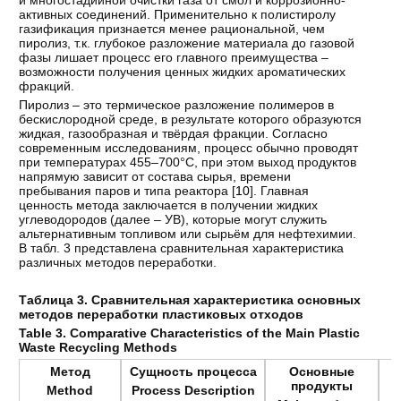
и многостадийной очистки газа от смол и коррозионно-
активных соединений. Применительно к полистиролу
газификация признается менее рациональной, чем
пиролиз, т.к. глубокое разложение материала до газовой
фазы лишает процесс его главного преимущества –
возможности получения ценных жидких ароматических
фракций.
Пиролиз – это термическое разложение полимеров в
бескислородной среде, в результате которого образуются
жидкая, газообразная и твёрдая фракции. Согласно
современным исследованиям, процесс обычно проводят
при температурах 455–700°C, при этом выход продуктов
напрямую зависит от состава сырья, времени
пребывания паров и типа реактора [
10
]. Главная
ценность метода заключается в получении жидких
углеводородов (далее – УВ), которые могут служить
альтернативным топливом или сырьём для нефтехимии.
В табл. 3 представлена сравнительная характеристика
различных методов переработки.
Таблица 3. Сравнительная характеристика основных
методов переработки пластиковых отходов
Table 3. Comparative Characteristics of the Main Plastic
Waste Recycling Methods
Метод
Сущность процесса
Основные
продукты
Method
Process Description