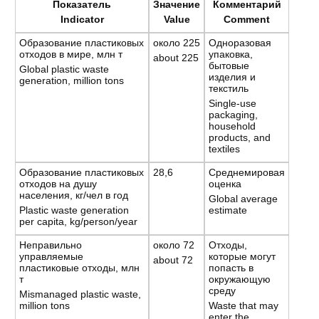
Показатель
Значение
Комментарий
Indicator
Value
Comment
Образование пластиковых
около 225
Одноразовая
отходов в мире, млн т
упаковка,
about 225
бытовые
Global plastic waste
изделия и
generation, million tons
текстиль
Single-use
packaging,
household
products, and
textiles
Образование пластиковых
28,6
Среднемировая
отходов на душу
оценка
населения, кг/чел в год
Global average
Plastic waste generation
estimate
per capita, kg/person/year
Неправильно
около 72
Отходы,
управляемые
которые могут
about 72
пластиковые отходы, млн
попасть в
т
окружающую
среду
Mismanaged plastic waste,
million tons
Waste that may
enter the