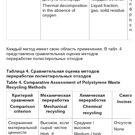
пе
Thermal decomposition
Liquid fraction,
фр
in the absence of
gas, solid residue
oxygen
Pro
hy
sui
rec
Каждый метод имеет свою область применения. В табл. 4
представлена сравнительная оценка методов
переработки полистирольных отходов.
Таблица 4. Сравнительная оценка методов
переработки полистирольных отходов
Table 4. Comparative Assessment of Polystyrene Waste
Recycling Methods
Критерий
Механическая
Химическая
Сжиган
сравнения
переработка
переработка
Incinera
Comparison
Mechanical
Chemical
criterion
recycling
recycling
Сохранение
Высокое, если
Среднее /
Отсутству
материальной
сырьё чистое
высокое
None
ценности
High, if
Medium / high