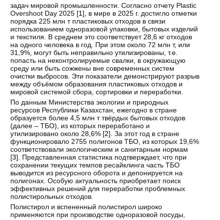
задач мировой промышленности. Согласно отчету Plastic
Overshoot Day 2025 [
1
], в мире в 2025 г. достигло отметки
порядка 225 млн т пластиковых отходов в связи
использованием одноразовой упаковки, бытовых изделий
и текстиля. В среднем это соответствует 28,6 кг отходов
на одного человека в год. При этом около 72 млн т, или
31,9%, могут быть неправильно утилизированы, т.е.
попасть на неконтролируемые свалки, в окружающую
среду или быть сожжены вне современных систем
очистки выбросов. Эти показатели демонстрируют разрыв
между объёмом образования пластиковых отходов и
мировой системой сбора, сортировки и переработки.
По данным Министерства экологии и природных
ресурсов Республики Казахстан, ежегодно в стране
образуется более 4,5 млн т твёрдых бытовых отходов
(далее – ТБО), из которых переработано и
утилизировано около 28,6% [
2
]. За этот год в стране
функционировало 2755 полигонов ТБО, из которых 19,6%
соответствовали экологическим и санитарным нормам
[
3
]. Представленная статистика подтверждает, что при
сохранении текущих темпов ресайклинга часть ТБО
выводится из ресурсного оборота и депонируется на
полигонах. Особую актуальность приобретает поиск
эффективных решений для переработки проблемных
полистирольных отходов.
Полистирол и вспененный полистирол широко
применяются при производстве одноразовой посуды,