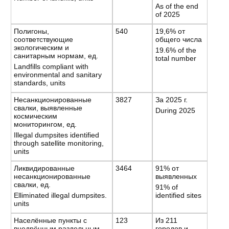
As of the end
of 2025
Полигоны,
540
19,6% от
соответствующие
общего числа
экологическим и
19.6% of the
санитарным нормам, ед.
total number
Landfills compliant with
environmental and sanitary
standards, units
Несанкционированные
3827
За 2025 г.
свалки, выявленные
During 2025
космическим
мониторингом, ед.
Illegal dumpsites identified
through satellite monitoring,
units
Ликвидированные
3464
91% от
несанкционированные
выявленных
свалки, ед.
91% of
Elliminated illegal dumpsites.
identified sites
units
Населённые пункты с
123
Из 211
внедрённым раздельным
городов и