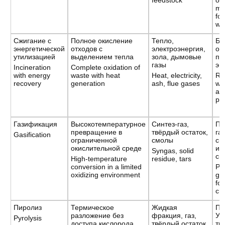
feedstock
of 
mat
fo
wa
Сжигание с
Полное окисление
Тепло,
Бы
энергетической
отходов с
электроэнергия,
об
утилизацией
выделением тепла
зола, дымовые
по
газы
эн
Incineration
Complete oxidation of
with energy
waste with heat
Heat, electricity,
Ra
recovery
generation
ash, flue gases
wa
al
pr
Газификация
Высокотемпературное
Синтез-газ,
По
превращение в
твёрдый остаток,
га
Gasification
ограниченной
смолы
сы
окислительной среде
и 
Syngas, solid
си
High-temperature
residue, tars
conversion in a limited
Pr
oxidizing environment
ga
fo
ch
Пиролиз
Термическое
Жидкая
По
разложение без
фракция, газ,
УВ
Pyrolysis
доступа кислорода
твёрдый остаток
тр