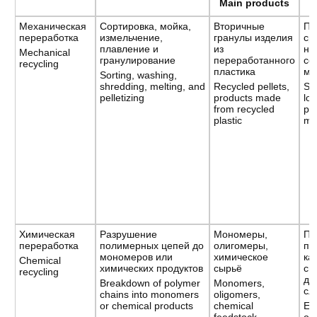
Main products
Механическая
Сортировка, мойка,
Вторичные
Пр
переработка
измельчение,
гранулы изделия
ср
плавление и
из
ни
Mechanical
гранулирование
переработанного
со
recycling
пластика
ма
Sorting, washing,
shredding, melting, and
Recycled pellets,
Sim
pelletizing
products made
low
from recycled
pr
plastic
ma
Химическая
Разрушение
Мономеры,
По
переработка
полимерных цепей до
олигомеры,
по
мономеров или
химическое
ка
Chemical
химических продуктов
сырьё
сы
recycling
дл
Breakdown of polymer
Monomers,
сл
chains into monomers
oligomers,
or chemical products
chemical
En