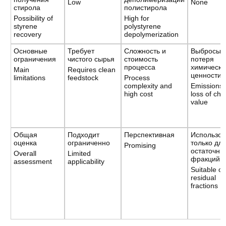
Low
None
стирола
полистирола
Possibility of
High for
styrene
polystyrene
recovery
depolymerization
Основные
Требует
Сложность и
Выбросы 
ограничения
чистого сырья
стоимость
потеря
процесса
химическо
Main
Requires clean
ценности
limitations
feedstock
Process
complexity and
Emissions
high cost
loss of che
value
Общая
Подходит
Перспективная
Использов
оценка
ограниченно
только дл
Promising
остаточны
Overall
Limited
фракций
assessment
applicability
Suitable on
residual
fractions