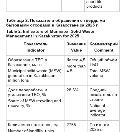
short-life
products
Таблица 2. Показатели обращения с твёрдыми
бытовыми отходами в Казахстане за 2025 г.
Table 2. Indicators of Municipal Solid Waste
Management in Kazakhstan for 2025
Показатель
Значение
Комментарий
Indicator
Value
Comment
Образование ТБО в
более 4,5
Общий объём
Казахстане, млн т
ТБО
more than
Municipal solid waste (MSW)
4.5
Total MSW
generation in Kazakhstan,
volume
million tons
Доля переработки и
28,6%
Средний
утилизации ТБО, %
показатель по
стране
Share of MSW recycling and
recovery, %
National
average
indicator
Количество полигонов, ед.
2755
По итогам
2025 г.
Number of landfills, units