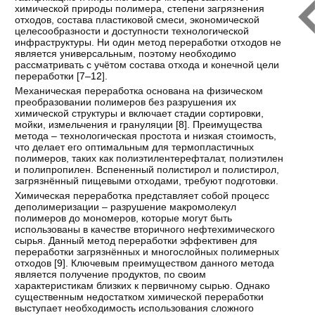
химической природы полимера, степени загрязнения
отходов, состава пластиковой смеси, экономической
целесообразности и доступности технологической
инфраструктуры. Ни один метод переработки отходов не
является универсальным, поэтому необходимо
рассматривать с учётом состава отхода и конечной цели
переработки [
7–12
].
Механическая переработка основана на физическом
преобразовании полимеров без разрушения их
химической структуры и включает стадии сортировки,
мойки, измельчения и грануляции [
8
]. Преимущества
метода – технологическая простота и низкая стоимость,
что делает его оптимальным для термопластичных
полимеров, таких как полиэтилентерефталат, полиэтилен
и полипропилен. Вспененный полистирол и полистирол,
загрязнённый пищевыми отходами, требуют подготовки.
Химическая переработка представляет собой процесс
деполимеризации – разрушение макромолекул
полимеров до мономеров, которые могут быть
использованы в качестве вторичного нефтехимического
сырья. Данный метод переработки эффективен для
переработки загрязнённых и многослойных полимерных
отходов [
9
]. Ключевым преимуществом данного метода
является получение продуктов, по своим
характеристикам близких к первичному сырью. Однако
существенным недостатком химической переработки
выступает необходимость использования сложного