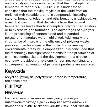
on the analysis, it was established that the most optimal
temperature range is 400–500°C. It is under these
conditions that the maximum yield of the liquid fraction,
enriched with valuable aromatic compounds, including
styrene, benzene, toluene, and ethylbenzene is achieved. As
a result, it was found that deviations from the optimal
temperatures lead either to incomplete polymer degradation
or to excessive gas formation. The advantages of pyrolysis
in the processing of contaminated and expanded
polystyrene materials were highlighted. Additionally, the
importance of improving the efficiency of polymer waste
processing technologies in the context of increasing
environmental pressure is emphasized. It is concluded that
the technology has significant potentialfor the production of
chemical feedstocks and the development of a circular
economy, provided that systems for sorting, purifying, and
subsequent fractionation of pyrolysis products are improved.
Keywords
recycling
,
pyrolysis
,
polystyrene
,
process temperature
,
residence time
Full Text
Введение
Разработка эффективных методов утилизации
пластиковых отходов до сих пор является одной из
наиболее значимых экологических и технологических