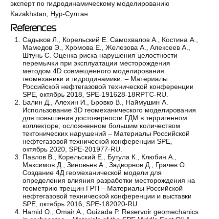
эксперт по гидродинамическому моделированию
Kazakhstan, Нур-Султан
References
Садыков Л., Корельский Е. Самохвалов А., Костина А.,
Мамедов Э., Хромова Е., Железова А., Алексеев А.,
Штунь С. Оценка риска нарушения целостности
перемычки при эксплуатации месторождения
методом 4D совмещенного моделирования
геомеханики и гидродинамики. – Материалы
Российской нефтегазовой технической конференции
SPE, октябрь 2018, SPE-191628-18RPTC-RU.
Балин Д., Алехин И., Бровко В., Наймушин А.
Использование 3D геомеханического моделирования
для повышения достоверности ГДМ в терригенном
коллекторе, осложненном большим количеством
тектонических нарушений – Материалы Российской
нефтегазовой технической конференции SPE,
октябрь 2020, SPE-201977-RU.
Павлов В., Корельский Е., Бутула К., Клюбин А.,
Максимов Д., Зиновьев А., Задворнов Д., Грачев О.
Создание 4Д геомеханической модели для
определения влияния разработки месторождения на
геометрию трещин ГРП – Материалы Российской
нефтегазовой технической конференции и выставки
SPE, октябрь 2016, SPE-182020-RU.
Hamid O., Omair A., Guizada P. Reservoir geomechanics