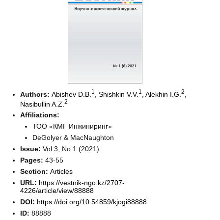
1
1
2
Authors:
Abishev D.B.
,
Shishkin V.V.
,
Alekhin I.G.
,
2
Nasibullin A.Z.
Affiliations:
ТОО «КМГ Инжиниринг»
DeGolyer & MacNaughton
Issue:
Vol 3, No 1 (2021)
Pages:
43-55
Section:
Articles
URL:
https://vestnik-ngo.kz/2707-
4226/article/view/88888
DOI:
https://doi.org/10.54859/kjogi88888
ID:
88888