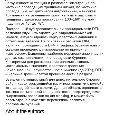
нагруженностью трещин и разломов. Фильтрация по
частично проводящим трещинам низкая, по частично
проводящим, но критически нагруженным, – высокая.
Критически нагруженными могут являться разломы и
трещины с азимутом простирания 100–160° и углом
падения от 45° до 75°.
Построенный куб дополнительной проницаемости DFN
позволил улучшить адаптацию гидродинамической
модели, актуализировать карту пластовых давлений и
остаточных запасов. На основании расчетов ГДМ,
наличия проницаемости DFN и графика бурения новых
скважин проведено ранжирование по принципу
«светофор». Выделены наиболее перспективные участки
для заложения скважин и очередности бурения.
Критериями для ранжирования являлись: запасы –
максимальные значения, пластовое давление –
начальное или несущественное снижение (до 20%), DFN
– наличие трещиноватой проницаемости в разрезе.
Выявлен потенциальный для дополнительного бурения
район, характеризующийся наличием подпитки с южной /
юго-западной части залежи. Данная область оценивается
как зона повышенной трещиноватости, подтверждаемая
выделением разломов по ant tracking, и может быть
рассмотрена в качестве перспективы развития
программы бурения.
About the authors