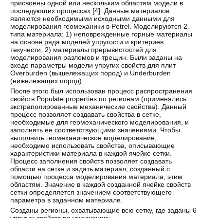
присвоены одной или нескольким областям модели в
последующих процессах [
4
]. Данные материалов
являются необходимыми исходными данными для
моделирования геомеханики в Petrel. Моделируются 2
типа материала: 1) неповрежденные горные материалы
на основе ряда моделей упругости и критериев
текучести; 2) материалы прерывистостей для
моделирования разломов и трещин. Были заданы на
входе параметры модели упругих свойств для плит
Overburden (вышележащих пород) и Underburden
(нижележащих пород).
После этого был использован процесс распространения
свойств Populate properties по регионам (применялись
экстраполированные механические свойства). Данный
процесс позволяет создавать свойства в сетке,
необходимые для геомеханического моделирования, и
заполнять ее соответствующими значениями. Чтобы
выполнить геомеханическое моделирование,
необходимо использовать свойства, описывающие
характеристики материала в каждой ячейке сетки.
Процесс заполнения свойств позволяет создавать
области на сетке и задать материал, созданный с
помощью процесса моделирования материала, этим
областям. Значение в каждой созданной ячейке свойств
сетки определяется значением соответствующего
параметра в заданном материале.
Созданы регионы, охватывающие всю сетку, где заданы 6