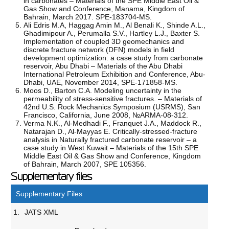
in carbonates – Materials of the SPE Middle East Oil &
Gas Show and Conference, Manama, Kingdom of
Bahrain, March 2017. SPE-183704-MS.
Ali Edris M.A, Haggag Amin M., Al Benali K., Shinde A.L.,
Ghadimipour A., Perumalla S.V., Hartley L.J., Baxter S.
Implementation of coupled 3D geomechanics and
discrete fracture network (DFN) models in field
development optimization: a case study from carbonate
reservoir, Abu Dhabi – Materials of the Abu Dhabi
International Petroleum Exhibition and Conference, Abu-
Dhabi, UAE, November 2014, SPE-171858-MS.
Moos D., Barton C.A. Modeling uncertainty in the
permeability of stress-sensitive fractures. – Materials of
42nd U.S. Rock Mechanics Symposium (USRMS), San
Francisco, California, June 2008, №ARMA-08-312.
Verma N.K., Al-Medhadi F., Franquet J.A., Maddock R.,
Natarajan D., Al-Mayyas E. Critically-stressed-fracture
analysis in Naturally fractured carbonate reservoir – a
case study in West Kuwait – Materials of the 15th SPE
Middle East Oil & Gas Show and Conference, Kingdom
of Bahrain, March 2007, SPE 105356.
Supplementary files
Supplementary Files
1.
JATS XML