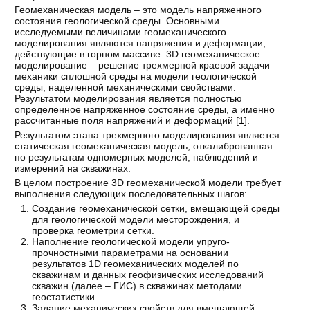
Геомеханическая модель – это модель напряженного
состояния геологической среды. Основными
исследуемыми величинами геомеханического
моделирования являются напряжения и деформации,
действующие в горном массиве. 3D геомеханическое
моделирование – решение трехмерной краевой задачи
механики сплошной среды на модели геологической
среды, наделенной механическими свойствами.
Результатом моделирования является полностью
определенное напряженное состояние среды, а именно
рассчитанные поля напряжений и деформаций [
1
].
Результатом этапа трехмерного моделирования является
статическая геомеханическая модель, откалиброванная
по результатам одномерных моделей, наблюдений и
измерений на скважинах.
В целом построение 3D геомеханической модели требует
выполнения следующих последовательных шагов:
Создание геомеханической сетки, вмещающей среды
для геологической модели месторождения, и
проверка геометрии сетки.
Наполнение геологической модели упруго-
прочностными параметрами на основании
результатов 1D геомеханических моделей по
скважинам и данных геофизических исследований
скважин (далее – ГИС) в скважинах методами
геостатистики.
Задание механических свойств для вмещающей