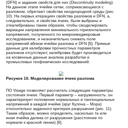
(DFN) и задание свойств для них (Discontinuity modeling).
На данном этапе ячейки сетки, соприкасающиеся с
разломом, обретают свойства неоднородной среды (рис.
10). На первых итерациях свойства разломов и DFN, а,
следовательно, и свойства ячеек, были выбраны и
откалиброваны таким образом, чтобы смоделировать
вариации направления минимального горизонтального
напряжения, полученного по микроимиджеровым
исследованиям, и незначительно снижать поле
напряжений вблизи ячейки разлома и DFN [
5
]. Прямые
данные для калибровки прочностных параметров
разломов отсутствуют, калибровка будет производиться
на косвенные данные анализа разработки и
промысловых геофизических исследований.
Рисунок 10. Моделирование ячеек разлома
ПО Visage позволяет рассчитать следующие параметры
состояния ячеек. Первый параметр – нагруженность: он
характеризует положение нормальных и тангенциальных
напряжений в каждой ячейке (круг Кулона – Мора)
относительно заданного критерия разрушения (рис. 11).
Таким образом, можно определить, насколько та или
иная ячейка далека от разрушения (расстояние по
нормали к красной линии) [
6
].