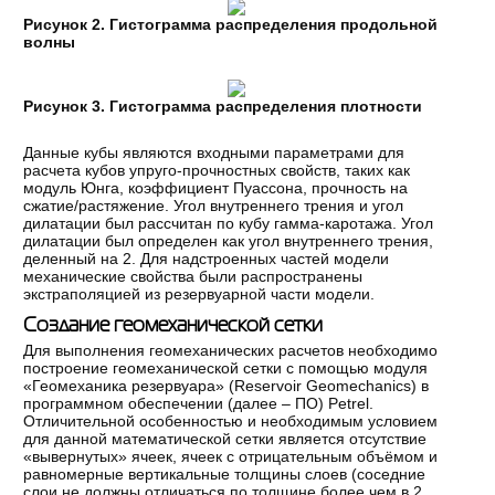
Рисунок 2. Гистограмма распределения продольной
волны
Рисунок 3. Гистограмма распределения плотности
Данные кубы являются входными параметрами для
расчета кубов упруго-прочностных свойств, таких как
модуль Юнга, коэффициент Пуассона, прочность на
сжатие/растяжение. Угол внутреннего трения и угол
дилатации был рассчитан по кубу гамма-каротажа. Угол
дилатации был определен как угол внутреннего трения,
деленный на 2. Для надстроенных частей модели
механические свойства были распространены
экстраполяцией из резервуарной части модели.
Создание геомеханической сетки
Для выполнения геомеханических расчетов необходимо
построение геомеханической сетки с помощью модуля
«Геомеханика резервуара» (Reservoir Geomechanics) в
программном обеспечении (далее – ПО) Petrel.
Отличительной особенностью и необходимым условием
для данной математической сетки является отсутствие
«вывернутых» ячеек, ячеек с отрицательным объёмом и
равномерные вертикальные толщины слоев (соседние
слои не должны отличаться по толщине более чем в 2