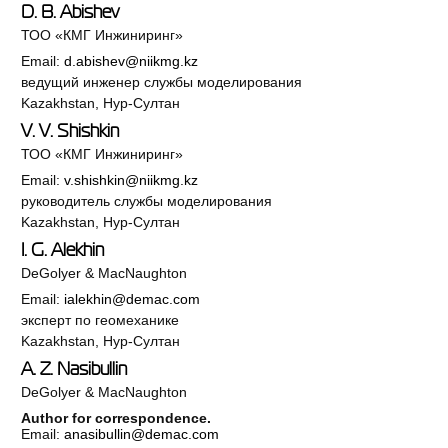
D. B. Abishev
ТОО «КМГ Инжиниринг»
Email:
d.abishev@niikmg.kz
ведущий инженер службы моделирования
Kazakhstan, Нур-Султан
V. V. Shishkin
ТОО «КМГ Инжиниринг»
Email:
v.shishkin@niikmg.kz
руководитель службы моделирования
Kazakhstan, Нур-Султан
I. G. Alekhin
DeGolyer & MacNaughton
Email:
ialekhin@demac.com
эксперт по геомеханике
Kazakhstan, Нур-Султан
A. Z. Nasibullin
DeGolyer & MacNaughton
Author for correspondence.
Email:
anasibullin@demac.com