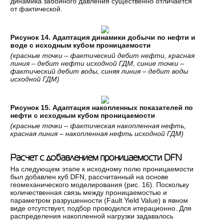
динамика забойного давления существенно отличается
от фактической.
Рисунок 14. Адаптация динамики добычи по нефти и
воде с исходным кубом проницаемости
(красные точки – фактический дебит нефти, красная
линия – дебит нефти исходной ГДМ, синие точки –
фактический дебит воды, синяя линия – дебит воды
исходной ГДМ)
Рисунок 15. Адаптация накопленных показателей по
нефти с исходным кубом проницаемости
(красные точки – фактическая накопленная нефть,
красная линия – накопленная нефть исходной ГДМ)
Расчет с добавлением проницаемости DFN
На следующем этапе к исходному полю проницаемости
был добавлен куб DFN, рассчитанный на основе
геомеханического моделирования (рис. 16). Поскольку
количественная связь между проницаемостью и
параметром разрушенности (Fault Yield Value) в явном
виде отсутствует, подбор проводился итерационно. Для
распределения накопленной нагрузки задавалось