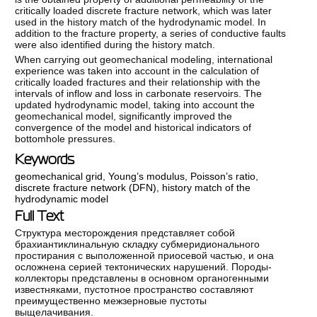
critically loaded discrete fracture network, which was later
used in the history match of the hydrodynamic model. In
addition to the fracture property, a series of conductive faults
were also identified during the history match.
When carrying out geomechanical modeling, international
experience was taken into account in the calculation of
critically loaded fractures and their relationship with the
intervals of inflow and loss in carbonate reservoirs. The
updated hydrodynamic model, taking into account the
geomechanical model, significantly improved the
convergence of the model and historical indicators of
bottomhole pressures.
Keywords
geomechanical grid
,
Young’s modulus
,
Poisson’s ratio
,
discrete fracture network (DFN)
,
history match of the
hydrodynamic model
Full Text
Структура месторождения представляет собой
брахиантиклинальную складку субмеридионального
простирания с выположенной приосевой частью, и она
осложнена серией тектонических нарушений. Породы-
коллекторы представлены в основном органогенными
известняками, пустотное пространство составляют
преимущественно межзерновые пустоты
выщелачивания.