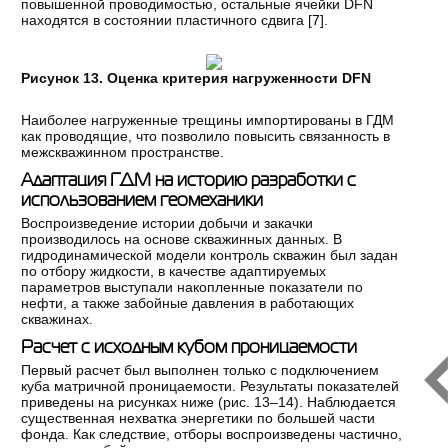
повышенной проводимостью, остальные ячейки DFN
находятся в состоянии пластичного сдвига [
7
].
Рисунок 13. Оценка критерия нагруженности DFN
Наиболее нагруженные трещины импортированы в ГДМ
как проводящие, что позволило повысить связанность в
межскважинном пространстве.
Адаптация ГДМ на историю разработки с
использованием геомеханики
Воспроизведение истории добычи и закачки
производилось на основе скважинных данных. В
гидродинамической модели контроль скважин был задан
по отбору жидкости, в качестве адаптируемых
параметров выступали накопленные показатели по
нефти, а также забойные давления в работающих
скважинах.
Расчет с исходным кубом проницаемости
Первый расчет был выполнен только с подключением
куба матричной проницаемости. Результаты показателей
приведены на рисунках ниже (рис. 13–14). Наблюдается
существенная нехватка энергетики по большей части
фонда. Как следствие, отборы воспроизведены частично,