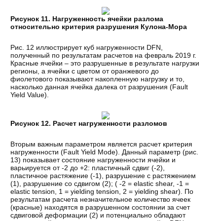
Рисунок 11. Нагруженность ячейки разлома
относительно критерия разрушения Кулона-Мора
Рис. 12 иллюстрирует куб нагруженности DFN,
полученный по результатам расчетов на февраль 2019 г.
Красные ячейки – это разрушенные в результате нагрузки
регионы, а ячейки с цветом от оранжевого до
фиолетового показывают накопленную нагрузку и то,
насколько данная ячейка далека от разрушения (Fault
Yield Value).
Рисунок 12. Расчет нагруженности разломов
Вторым важным параметром является расчет критерия
нагруженности (Fault Yield Mode). Данный параметр (рис.
13) показывает состояние нагруженности ячейки и
варьируется от -2 до +2: пластичный сдвиг (-2),
пластичное растяжение (-1), разрушение с растяжением
(1), разрушение со сдвигом (2); ( -2 = elastic shear, -1 =
elastic tension, 1 = yielding tension, 2 = yielding shear). По
результатам расчета незначительное количество ячеек
(красные) находятся в разрушенном состоянии за счет
сдвиговой деформации (2) и потенциально обладают