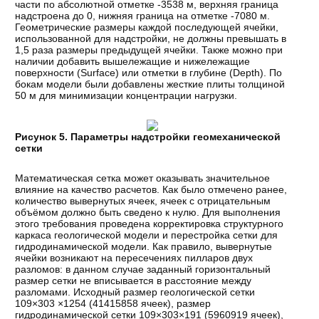
части по абсолютной отметке -3538 м, верхняя граница
надстроена до 0, нижняя граница на отметке -7080 м.
Геометрические размеры каждой последующей ячейки,
использованной для надстройки, не должны превышать в
1,5 раза размеры предыдущей ячейки. Также можно при
наличии добавить вышележащие и нижележащие
поверхности (Surface) или отметки в глубине (Depth). По
бокам модели были добавлены жесткие плиты толщиной
50 м для минимизации концентрации нагрузки.
Рисунок 5. Параметры надстройки геомеханической
сетки
Математическая сетка может оказывать значительное
влияние на качество расчетов. Как было отмечено ранее,
количество вывернутых ячеек, ячеек с отрицательным
объёмом должно быть сведено к нулю. Для выполнения
этого требования проведена корректировка структурного
каркаса геологической модели и перестройка сетки для
гидродинамической модели. Как правило, вывернутые
ячейки возникают на пересечениях пилларов двух
разломов: в данном случае заданный горизонтальный
размер сетки не вписывается в расстояние между
разломами. Исходный размер геологической сетки
109×303 ×1254 (41415858 ячеек), размер
гидродинамической сетки 109×303×191 (5960919 ячеек),