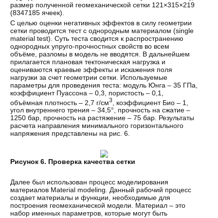
размер полученной геомеханической сетки 121×315×219
(8347185 ячеек).
С целью оценки негативных эффектов в силу геометрии
сетки проводится тест с однородным материалом (single
material test). Суть теста сводится к распространению
однородных упруго-прочностных свойств во всем
объёме, разломы в модель не вводятся. В дальнейшем
прилагается плановая тектоническая нагрузка и
оцениваются краевые эффекты и искажения поля
нагрузки за счет геометрии сетки. Используемые
параметры для проведения теста: модуль Юнга – 35 ГПа,
коэффициент Пуассона – 0,3, пористость – 0,1,
3
объёмная плотность – 2,7 г/см
, коэффициент Био – 1,
угол внутреннего трения – 34,5°, прочность на сжатие –
1250 бар, прочность на растяжение – 75 бар. Результаты
расчета направления минимального горизонтального
напряжения представлены на рис. 6.
Рисунок 6. Проверка качества сетки
Далее был использован процесс моделирования
материалов Material modeling. Данный рабочий процесс
создает материалы и функции, необходимые для
построения геомеханической модели. Материал – это
набор именных параметров, которые могут быть