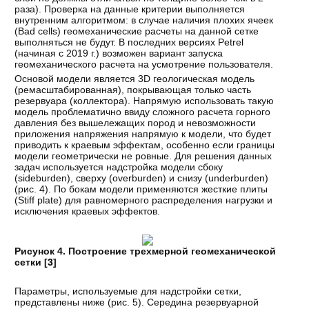
раза). Проверка на данные критерии выполняется
внутренним алгоритмом: в случае наличия плохих ячеек
(Bad cells) геомеханические расчеты на данной сетке
выполняться не будут. В последних версиях Petrel
(начиная с 2019 г.) возможен вариант запуска
геомеханического расчета на усмотрение пользователя.
Основой модели является 3D геологическая модель
(ремасштабированная), покрывающая только часть
резервуара (коллектора). Напрямую использовать такую
модель проблематично ввиду сложного расчета горного
давления без вышележащих пород и невозможности
приложения напряжения напрямую к модели, что будет
приводить к краевым эффектам, особенно если границы
модели геометрически не ровные. Для решения данных
задач используется надстройка модели сбоку
(sideburden), сверху (overburden) и снизу (underburden)
(рис. 4). По бокам модели применяются жесткие плиты
(Stiff plate) для равномерного распределения нагрузки и
исключения краевых эффектов.
Рисунок 4. Построение трехмерной геомеханической
сетки [
3
]
Параметры, используемые для надстройки сетки,
представлены ниже (рис. 5). Середина резервуарной