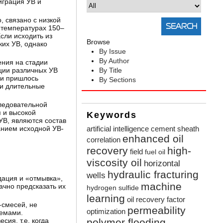
грация УВ и
о, связано с низкой
 температурах 150–
сли исходить из
Browse
их УВ, однако
By Issue
By Author
ения на стадии
ции различных УВ
By Title
ми пришлось
By Sections
ли длительные
ледовательной
 и высокой
Keywords
В, являются состав
анием исходной УВ-
artificial intelligence
cement sheath
enhanced oil
correlation
recovery
high-
field
fuel oil
viscosity oil
horizontal
hydraulic fracturing
wells
дация и «отмывка»,
machine
ачно предсказать их
hydrogen sulfide
learning
oil recovery factor
-смесей, не
permeability
optimization
темами.
ия, т.е. когда
polymer flooding