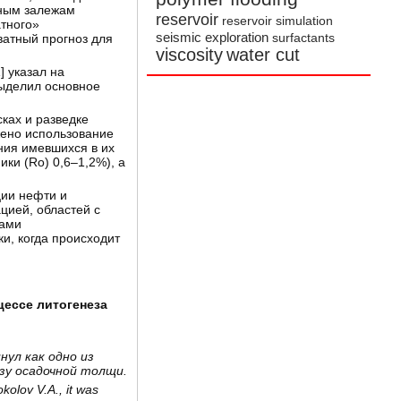
нным залежам
reservoir
reservoir simulation
атного»
seismic exploration
ватный прогноз для
surfactants
viscosity
water cut
1
] указал на
выделил основное
сках и разведке
жено использование
ния имевшихся в их
ки (Ro) 0,6–1,2%), а
ции нефти и
цией, областей с
гами
и, когда происходит
цессе литогенеза
нул как одно из
зу осадочной толщи.
okolov V.A., it was