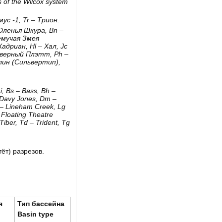
s of the Wilcox system
с -1, Tr – Трион.
Оленья Шкура, Bn –
емучая Змея
адриан, Hl – Хал, Jc
Северный Плэтт, Ph –
лин (Сильвертип),
ai, Bs – Bass, Bh –
 Davy Jones, Dm –
 – Lineham Creek, Lg
Floating Theatre
Tiber, Td – Trident, Tg
ёт) разрезов.
я
Тип бассейна
Basin type