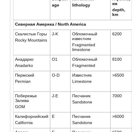
км
age
lithology
depth,
km
Северная Америка / North America
Скалистые Горы
J-K
Обломочный
6200
известняк
Rocky Mountains
Fragmented
limestone
Анадарко
O1
Обломочный
8100
Anadarko
Fragmented
Пермский
O-D
Известняк
>6500
Permian
Limestone
Побережье
J-E
Песчаник
7000
Залива
Sandstone
GOM
Калифорнийский
E
Песчаник
>6000
California
Sandstone