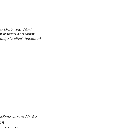
lgo-Urals and West
 Of Mexico and West
йны
) / “active” basins of
обережья на 2018 г.
018