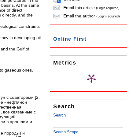
m temperatures in the
y basins. At the same
Email this article
(Login required)
ce of direct
directly, and the
Email the author
(Login required)
geological constraints
iency in developing oil
Online First
and the Gulf of
Metrics
into gaseous ones
,
гун с соавторами [
2
,
е «нефтяной
Search
тественная
, все связанные с
Search
уляций
или в прошлом и
Search Scope
е породы) и