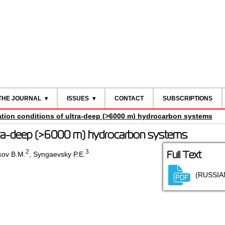
THE JOURNAL
ISSUES
CONTACT
SUBSCRIPTIONS
tion conditions of ultra-deep (>6000 m) hydrocarbon systems
ltra-deep (>6000 m) hydrocarbon systems
2
3
Full Text
ov B.M.
,
Syngaevsky P.E.
(RUSSIA