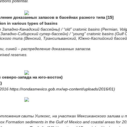
rbons potential.
ление доказанных запасов в басейнах разного типа [
15
]
ion in various types of basins
и
Западно
-
Канадский
бассейны
) / “old” cratonic basins (Permian, Vo
Западно
-
Сибирский
супер
-
бассейн
) / “young” cratonic basins (Gulf
йского
типа
(
Венский
,
Трансильванский
,
Южно
-
Каспийский
бассе
и, синей – распределение доказанных запасов.
prived reserves.
с северо-запада на юго-восток)
)
 2016
https://rondasmexico.gob.mx/wp-content/uploads/2016/01
)
отложения свиты Уилкокс, на участках Мексиканского залива и п
cox Formation sediments in the Gulf of Mexico and coastal areas for 2