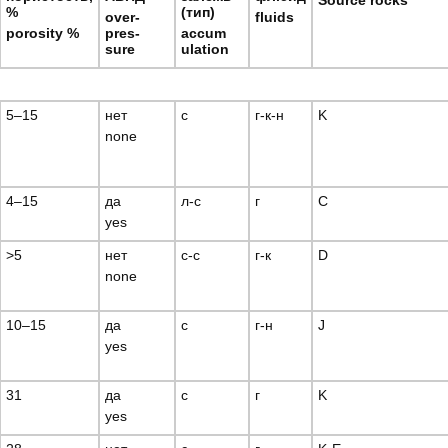
Source rocks
%
(тип)
over-
fluids
porosity %
pres-
accum
sure
ulation
5–15
нет
с
г-к-н
K
none
4–15
да
л-с
г
C
yes
>5
нет
с-с
г-к
D
none
10–15
да
с
г-н
J
yes
31
да
с
г
K
yes