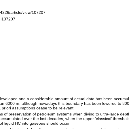
-4226/article/view/107207
ogi107207
 developed and a considerable amount of actual data has been accumul
than 6000 m, although nowadays this boundary has been lowered to 800
priori assumptions cease to be relevant.
ons of preservation of petroleum systems when diving to ultra-large depth
ccumulated over the last decades, when the upper ‘classical’ threshold
of liquid HC into gaseous should occur.