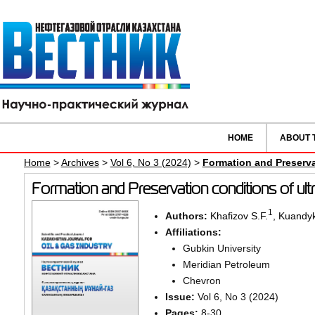
HOME
ABOUT 
Home
>
Archives
>
Vol 6, No 3 (2024)
>
Formation and Preserva
Formation and Preservation conditions of u
1
Authors:
Khafizov S.F.
,
Kuandyk
Affiliations:
Gubkin University
Meridian Petroleum
Chevron
Issue:
Vol 6, No 3 (2024)
Pages:
8-30