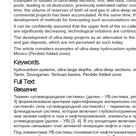
Examples of studies of ultra-deep sections, first, well data, co
pools, leading to oil destruction, previously estimated rather c
time, the volume of reserves of both oil and gas in ultra-deep se
continental projects has been accumulated. At the same time, th
development of methods for forecasting such accumulations requir
It can be confidently assumed that the upper limit of the so-calle
are significantly decreasing, technological solutions are contin
The development of ultra-deep projects as an alternative to the so-
and gas deposits, which are not perceived as such today.
The article considers examples of ultra-deep hydrocarbon syste
Mexico (Perdido folded zone).
Keywords
hydrocarbon systems
,
ultra-large depths
,
ultra-deep sections
,
o
Tarim
,
Dzungarian
,
Sichuan basins
,
Perdido folded zone
Full Text
Введение
Термин «углеводородная система» (далее – УВ-система; petr
3
] формализовали критерии идентификации материнских по
системой» (или «углеводородной системой») – термином, 
флюидальная система, которая включает глубокопогруженный
ним залежи нефти и газа и нефтепроявления, элементы и п
углеводородов (далее – УВ) [
3
,
4
]. В эту концепцию включа
которые связывают очаг активной генерации нефти и газа с 
Под элементами УВ-системы понимаются нефтегазоматеринс