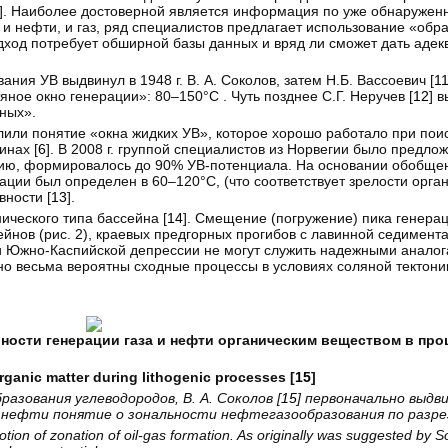
]. Наиболее достоверной является информация по уже обнаруже
 и нефти, и газ, ряд специалистов предлагает использование «обр
одход потребует обширной базы данных и вряд ли сможет дать адек
ия УВ выдвинул в 1948 г. В. А. Соколов, затем Н.Б. Вассоевич [
1
ое окно генерации»: 80–150°С . Чуть позднее С.Г. Неручев [
12
] 
ных».
елили понятие «окна жидких УВ», которое хорошо работало при пои
инах [
6
]. В 2008 г. группой специалистов из Норвегии было предло
нению, формировалось до 90% УВ-потенциала. На основании обобще
и был определен в 60–120°С, (что соответствует зрелости органи
ности [
13
].
ического типа бассейна [
14
]. Смещение (погружение) пика генера
ейнов (рис. 2), краевых предгорных прогибов с лавинной седимента
Южно-Каспийской депрессии не могут служить надежными анало
о весьма вероятны сходные процессы в условиях соляной тектоник
ности генерации газа и нефти органическим веществом в про
organic matter during lithogenic processes [
15
]
азования углеводородов, В. А. Соколов [
15
] первоначально выдви
 нефти понятие о зональности нефтегазообразования по разре
 notion of zonation of oil-gas formation. As originally was suggested by S