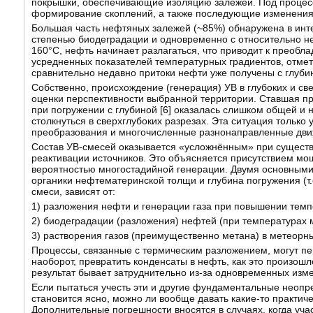
покрышки, обеспечивающие изоляцию залежей. Под процес
формирование скоплений, а также последующие изменения 
Большая часть нефтяных залежей (~85%) обнаружена в инт
степенью биодеградации и одновременно с относительно не
160°С, нефть начинает разлагаться, что приводит к преобл
усредненных показателей температурных градиентов, отмет
сравнительно недавно притоки нефти уже получены с глуб
Собственно, происхождение (генерация) УВ в глубоких и с
оценки перспективности выбранной территории. Ставшая пр
при погружении с глубиной [
6
] оказалась слишком общей и 
столкнуться в сверхглубоких разрезах. Эта ситуация только
преобразования и многочисленные разнонаправленные дви
Состав УВ-смесей оказывается «усложнённым» при сущест
реактивации источников. Это объясняется присутствием мо
вероятностью многостадийной генерации. Двумя основными
органики нефтематеринской толщи и глубина погружения (т.
смеси, зависят от:
1) разложения нефти и генерации газа при повышении темп
2) биодеградации (разложения) нефтей (при температурах 
3) растворения газов (преимущественно метана) в метеорн
Процессы, связанные с термическим разложением, могут п
наоборот, превратить конденсаты в нефть, как это произошл
результат бывает затруднительно из-за одновременных изм
Если пытаться учесть эти и другие фундаментальные неопр
становится ясно, можно ли вообще давать какие-то практич
Дополнительные погрешности вносятся в случаях, когда учас