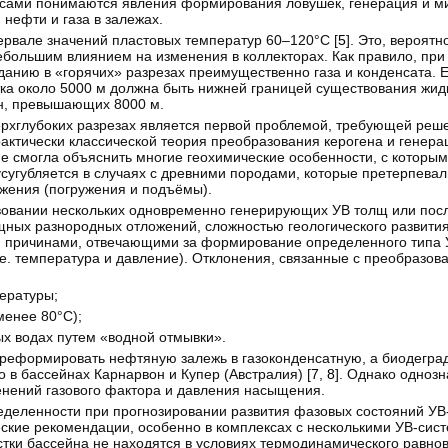
сами понимаются явления формирования ловушек, генерация и ми
нефти и газа в залежах.
ервале значений пластовых температур 60–120°С [
5
]. Это, вероятн
большим влиянием на изменения в коллекторах. Как правило, при
аданию в «горячих» разрезах преимущественно газа и конденсата. Е
ка около 5000 м должна быть нижней границей существования жидк
ин, превышающих 8000 м.
верхглубоких разрезах является первой проблемой, требующей реш
актически классической теория преобразования керогена и генера
не смогла объяснить многие геохимические особенности, с которы
 усугубляется в случаях с древними породами, которые претерпева
жения (погружения и подъёмы).
вовании нескольких одновременно генерирующих УВ толщ или пос
щных разнородных отложений, сложностью геологического развития
 причинами, отвечающими за формирование определенного типа У
е. температура и давление). Отклонения, связанные с преобразов
ературы;
менее 80°С);
ых водах путем «водной отмывки».
ереформировать нефтяную залежь в газоконденсатную, а биодегра
о в бассейнах Карнарвон и Купер (Австралия) [
7
,
8
]. Однако однозн
енений газового фактора и давления насыщения.
еделенности при прогнозировании развития фазовых состояний УВ
еские рекомендации, особенно в комплексах с несколькими УВ-сис
тки бассейна не находятся в условиях термодинамического равновес