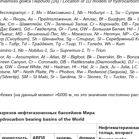
адчатого
g
ояса
Пердидо
[
16
] / Location of 1D models of hydrocarbon
плоратус – 1, Mx – Максимино-1, Nb – Нобилус – 1, Su – Супрему
c – Якорь, As – Предположение, At – Атлас, Bf – Бигфут, Bk – 
 Чак, Cm – Шамплейн, CN – Зеленый Залив, Cr – Коронадо, DB – Гр
Дас Бамп), Gd – Гваделупа, Gl – Гила, GW – Большая Белая, Hd – Х
 – Льюис, MD – Бешенный Пес, Mc – Мокассин, Nt – Нептун, NP – 
тр (Сноубоут), Sh – Шенандоа, Sg – Стиргус, Sl – Серебрянный К
Tb – Тибр, Td – Трайдент, Tg – Тигр, Tl – Толедо, Wh – Кит
aximino-1, Nb – Nobilus-1, Su – Supremus-1, Tr – Trion.
hor, As – Assumption, At – Atlas, Bf – Bigfoot, Bk – Deerskin, Bn – Bonz
reen Canyon, Cr – Coronado, DB – Rattlesnake (Diamondback), DJ –
 GW – Great White, Hd – Hadrian, Hl – Hal, Jc – Jack, Ju – Julia, LC
tune, NP – North Platte, Ph – Phobos, Rw – Redwood (Sequoia), Sb – 
ilvertip), SM – St Malo, Sr – Sardinia, St – Stones, Tc – Tucker, Tb – 
оких (на данный момент >6000 м, но это значение постоянно раст
разрезов нефтегазоносных бассейнов Мира
 hydrocarbon bearing basins of the World
Нефтематеринска
толща, возраст
пористость,
АВПД
залежь
флюид