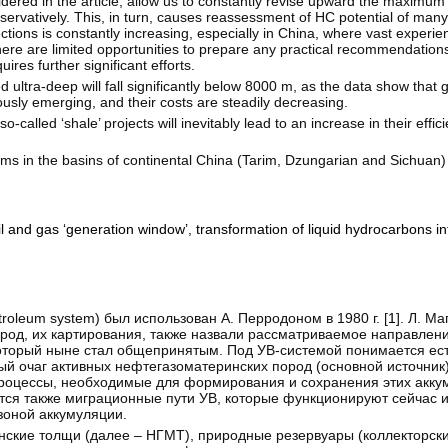
nsidered in the article, allow us to constantly revise upward the maximu
onservatively. This, in turn, causes reassessment of HC potential of man
ctions is constantly increasing, especially in China, where vast experien
ere are limited opportunities to prepare any practical recommendations 
es further significant efforts.
d ultra-deep will fall significantly below 8000 m, as the data show that 
uously emerging, and their costs are steadily decreasing.
called ‘shale’ projects will inevitably lead to an increase in their effic
ms in the basins of continental China (Tarim, Dzungarian and Sichuan) 
il and gas ‘generation window’
,
transformation of liquid hydrocarbons 
oleum system) был использован А. Перродоном в 1980 г. [
1
]. Л. Ма
род, их картирования, также назвали рассматриваемое направлени
который ныне стал общепринятым. Под УВ-системой понимается ес
 очаг активных нефтегазоматеринских пород (основной источник)
роцессы, необходимые для формирования и сохранения этих аккум
ются также миграционные пути УВ, которые функционируют сейчас 
зоной аккумуляции.
кие толщи (далее – НГМТ), природные резервуары (коллекторски