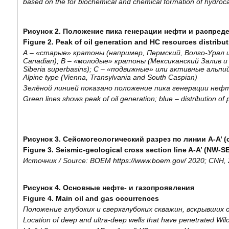
based on the for biochemical and chemical formation of hydroca
Рисунок 2. Положение пика генерации нефти и распреде
Figure 2. Peak of oil generation and HC resources distribut
А
– «
старые
»
кратоны
(
например
,
Пермский
,
Волго
-
Урал
Canadian);
В
– «
молодые
»
кратоны
(
Мексиканский
Залив
и
Siberia superbasins);
С
– «
подвижные
»
или
активные
альпи
Alpine type (Vienna, Transylvania and South Caspian)
Зелёной линией показано положение пика генерации нефт
Green lines shows peak of oil generation; blue – distribution of 
Рисунок 3. Сейсмогеологический разрез по линии А-А’ (
Figure 3. Seismic-geological cross section line A-A’ (NW-SE
Источник
/ Source: BOEM
https://www.boem.gov/
2020; CNH,
Рисунок 4. Основные нефте- и газопроявления
Figure
4.
Main
oil
and
gas
occurrences
Положение глубоких и сверхглубоких скважин, вскрывших 
Location of deep and ultra-deep wells that have penetrated Wil