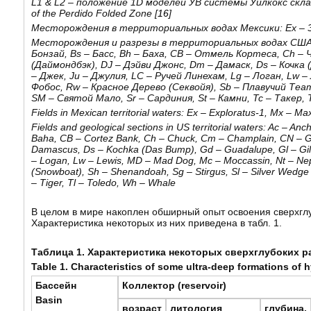
L1 & L2 –
положение
1D
моделей
УВ
системы
Уилкокс
скл
of the Perdido Folded Zone [
16
]
Месторождения в территориальных водах Мексики: Ex – Экс
Месторождения и разрезы в территориальных водах США: A
Бонзай, Bs – Басс, Bh – Баха, CB – Отмель Кортеса, Ch –
(Даймондбэк), DJ – Дэйви Джонс, Dm – Дамаск, Ds – Кочка (
– Джек, Ju – Джулия, LC – Ручей Линехам, Lg – Логан, Lw
Фобос, Rw – Красное Дерево (Секвойя), Sb – Плавучий Теа
SM – Святой Мало, Sr – Сардиния, St – Камни, Tc – Такер, 
Fields in Mexican territorial waters: Ex – Exploratus-1, Mx – M
Fields and geological sections in US territorial waters: Ac – Anc
Baha, CB – Cortez Bank, Ch – Chuck, Cm – Champlain, CN – G
Damascus, Ds – Kochka (Das Bump), Gd – Guadalupe, Gl – Gila,
– Logan, Lw – Lewis, MD – Mad Dog, Mc – Moccassin, Nt – Nep
(Snowboat), Sh – Shenandoah, Sg – Stirgus, Sl – Silver Wedge (S
– Tiger, Tl – Toledo, Wh – Whale
В целом в мире накоплен обширный опыт освоения сверхглуб
Характеристика некоторых из них приведена в табл. 1.
Таблица 1. Характеристика некоторых сверхглубоких 
Table 1. Characteristics of some ultra-deep formations of
Бассейн
Коллектор (reservoir)
Basin
возраст
литология
глубина,