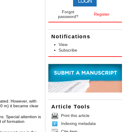
Forgot
Register
password?
Notifications
View
Subscribe
ated. However, with
0 m) it became clear
Article Tools
Print this article
s. Special attention is
 of formation
Indexing metadata
Cite item