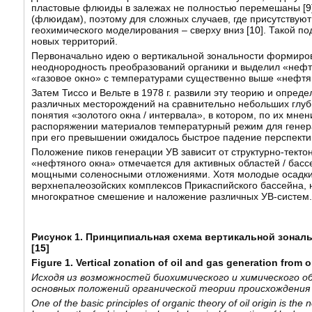
пластовые флюиды в залежах не полностью перемешаны [
9
(флюидам), поэтому для сложных случаев, где присутствуют
геохимического моделирования – сверху вниз [
10
]. Такой п
новых территорий.
Первоначально идею о вертикальной зональности формирован
неоднородность преобразований органики и выделил «нефтян
«газовое окно» с температурами существенно выше «нефтя
Затем Тиссо и Вельте в 1978 г. развили эту теорию и опред
различных месторождений на сравнительно небольших глуб
понятия «золотого окна / интервала», в котором, по их м
распоряжении материалов температурный режим для генераци
при его превышении ожидалось быстрое падение перспектив
Положение пиков генерации УВ зависит от структурно-тектон
«нефтяного окна» отмечается для активных областей / басс
мощными соленосными отложениями. Хотя молодые осадки 
верхнепалеозойских комплексов Прикаспийского бассейна, н
многократное смешение и наложение различных УВ-систем.
Рисунок 1. Принципиальная схема вертикальной зональ
[
15
]
Figure 1. Vertical zonation of oil and gas generation from 
Исходя из возможностей биохимического и химического обр
основных положений органической теории происхождения
One of the basic principles of organic theory of oil origin is the