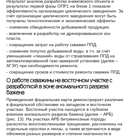
Результат анализа разработки ачимовского объекта и
результаты первой фазы ОПР1 на блоке 1 показали
эффективность организации циклического заводнения. За
счёт организации циклического заводнения могут быть
получены технологические и экономические эффекты:
- снижение обводнённости добываемой продукции;
- вовлечение в разработку не дренировавшихся зон
пласта;
- сокращение затрат на работу скважин ППД;
- снижение попутно добываемой воды, в т.ч. за счёт
уменьшения «лишней» воды от стравливания ППД на
автоматизированной газо-замерной установке (далее –
АГЗУ) при необходимости ремонта;
- сокращение сроков и стоимости ремонта скважин ППД.
О работе скважины на восточном участке с
разработкой в зоне аномального разреза
бажена
Приведенная фациальная карта демонстрирует различия
в фациальной обстановке на западном и восточном
участках. Восточный участок находится в глубоком
влиянии аномального разреза бажена (далее – АРБ)
(рис. 13). На участках АРБ битуминозные породы
расколоты многочисленными трещинами, расчленены на
отдельные прослои и линзы, а также встречаются в виде
обломков разных размеров и степени окатанности в