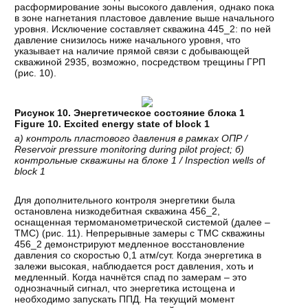
расформирование зоны высокого давления, однако пока
в зоне нагнетания пластовое давление выше начального
уровня. Исключение составляет скважина 445_2: по ней
давление снизилось ниже начального уровня, что
указывает на наличие прямой связи с добывающей
скважиной 2935, возможно, посредством трещины ГРП
(рис. 10).
Рисунок
10.
Энергетическое
состояние
блока
1
Figure 10. Excited energy state of block 1
а
)
контроль
пластового
давления
в
рамках
ОПР
/
Reservoir pressure monitoring during pilot project;
б
)
контрольные
скважины
на
блоке
1 / Inspection wells of
block 1
Для дополнительного контроля энергетики была
остановлена низкодебитная скважина 456_2,
оснащенная термоманометрической системой (далее –
ТМС) (рис. 11). Непрерывные замеры с ТМС скважины
456_2 демонстрируют медленное восстановление
давления со скоростью 0,1 атм/сут. Когда энергетика в
залежи высокая, наблюдается рост давления, хоть и
медленный. Когда начнётся спад по замерам – это
однозначный сигнал, что энергетика истощена и
необходимо запускать ППД. На текущий момент