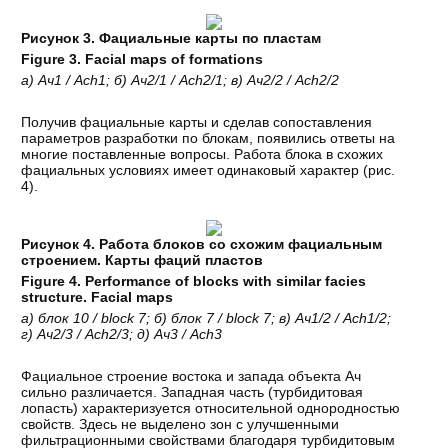
Рисунок 3. Фациальные карты по пластам
Figure 3.
Facial maps of formations
а
)
Ач
1 / Ach1;
б
)
Ач
2/1 / Ach2/1;
в
)
Ач
2/2 / Ach2/2
Получив фациальные карты и сделав сопоставления
параметров разработки по блокам, появились ответы на
многие поставленные вопросы. Работа блока в схожих
фациальных условиях имеет одинаковый характер (рис.
4).
Рисунок 4. Работа блоков со схожим фациальным
строением. Карты фаций пластов
Figure 4. Performance of blocks with similar facies
structure. Facial maps
а
)
блок
10 / block 7;
б
)
блок
7 / block 7;
в
)
Ач
1/2 / Ach1/2;
г
)
Ач
2/3 / Ach2/3;
д
)
Ач
3 / Ach3
Фациальное строение востока и запада объекта Ач
сильно различается. Западная часть (турбидитовая
лопасть) характеризуется относительной однородностью
свойств. Здесь не выделено зон с улучшенными
фильтрационными свойствами благодаря турбидитовым