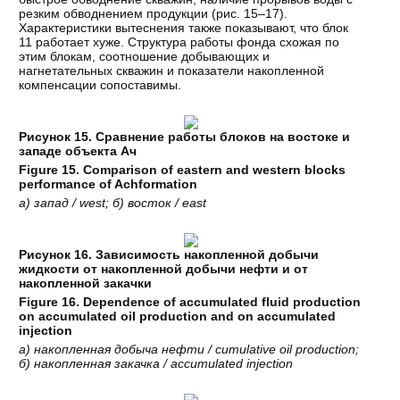
резким обводнением продукции (рис. 15–17).
Характеристики вытеснения также показывают, что блок
11 работает хуже. Структура работы фонда схожая по
этим блокам, соотношение добывающих и
нагнетательных скважин и показатели накопленной
компенсации сопоставимы.
Рисунок 15. Сравнение работы блоков на востоке и
западе объекта Ач
Figure 15. Comparison of eastern and western blocks
performance of Achformation
а) запад / west; б) восток / east
Рисунок 16. Зависимость накопленной добычи
жидкости от накопленной добычи нефти и от
накопленной закачки
Figure 16. Dependence of accumulated fluid production
on accumulated oil production and on accumulated
injection
а
)
накопленная
добыча
нефти
/ cumulative oil production;
б
)
накопленная
закачка
/ accumulated injection