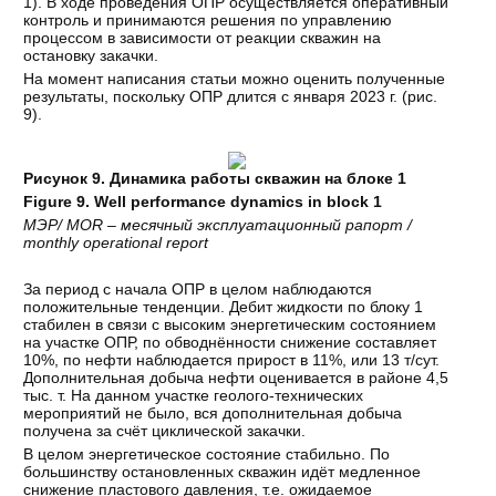
1). В ходе проведения ОПР осуществляется оперативный
контроль и принимаются решения по управлению
процессом в зависимости от реакции скважин на
остановку закачки.
На момент написания статьи можно оценить полученные
результаты, поскольку ОПР длится с января 2023 г. (рис.
9).
Рисунок 9. Динамика работы скважин на блоке 1
Figure 9. Well performance dynamics in block 1
МЭР/ MOR – месячный эксплуатационный рапорт /
monthly operational report
За период с начала ОПР в целом наблюдаются
положительные тенденции. Дебит жидкости по блоку 1
стабилен в связи с высоким энергетическим состоянием
на участке ОПР, по обводнённости снижение составляет
10%, по нефти наблюдается прирост в 11%, или 13 т/сут.
Дополнительная добыча нефти оценивается в районе 4,5
тыс. т. На данном участке геолого-технических
мероприятий не было, вся дополнительная добыча
получена за счёт циклической закачки.
В целом энергетическое состояние стабильно. По
большинству остановленных скважин идёт медленное
снижение пластового давления, т.е. ожидаемое