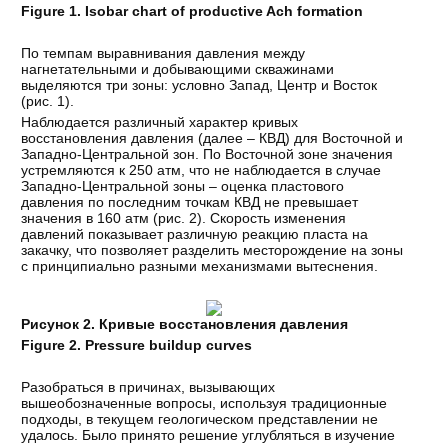
Figure 1.
Isobar chart of productive Ach formation
По темпам выравнивания давления между
нагнетательными и добывающими скважинами
выделяются три зоны: условно Запад, Центр и Восток
(рис. 1).
Наблюдается различный характер кривых
восстановления давления (далее – КВД) для Восточной и
Западно-Центральной зон. По Восточной зоне значения
устремляются к 250 атм, что не наблюдается в случае
Западно-Центральной зоны – оценка пластового
давления по последним точкам КВД не превышает
значения в 160 атм (рис. 2). Скорость изменения
давлений показывает различную реакцию пласта на
закачку, что позволяет разделить месторождение на зоны
с принципиально разными механизмами вытеснения.
Рисунок 2. Кривые восстановления давления
Figure 2.
Pressure buildup curves
Разобраться в причинах, вызывающих
вышеобозначенные вопросы, используя традиционные
подходы, в текущем геологическом представлении не
удалось. Было принято решение углубляться в изучение