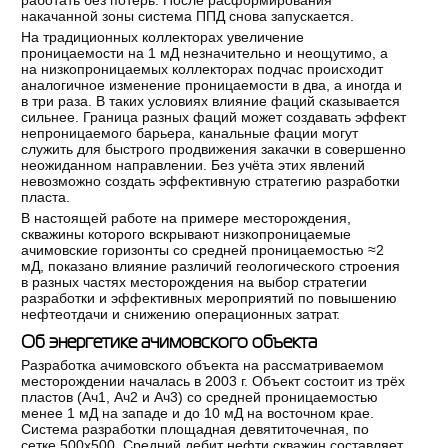
накачанной зоны система ППД снова запускается.
На традиционных коллекторах увеличение
проницаемости на 1 мД незначительно и неощутимо, а
на низкопроницаемых коллекторах подчас происходит
аналогичное изменение проницаемости в два, а иногда и
в три раза. В таких условиях влияние фаций сказывается
сильнее. Граница разных фаций может создавать эффект
непроницаемого барьера, канальные фации могут
служить для быстрого продвижения закачки в совершенно
неожиданном направлении. Без учёта этих явлений
невозможно создать эффективную стратегию разработки
пласта.
В настоящей работе на примере месторождения,
скважины которого вскрывают низкопроницаемые
ачимовские горизонты со средней проницаемостью ≈2
мД, показано влияние различий геологического строения
в разных частях месторождения на выбор стратегии
разработки и эффективных мероприятий по повышению
нефтеотдачи и снижению операционных затрат.
Об энергетике ачимовского объекта
Разработка ачимовского объекта на рассматриваемом
месторождении началась в 2003 г. Объект состоит из трёх
пластов (Ач1, Ач2 и Ач3) со средней проницаемостью
менее 1 мД на западе и до 10 мД на восточном крае.
Система разработки площадная девятиточечная, по
сетке 500х500. Средний дебит нефти скважин составляет