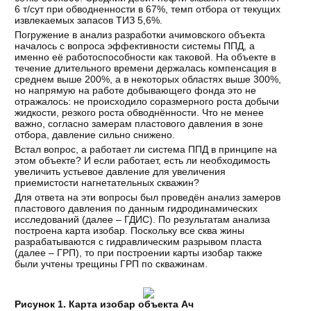
6 т/сут при обводненности в 67%, темп отбора от текущих
извлекаемых запасов ТИЗ 5,6%.
Погружение в анализ разработки ачимовского объекта
началось с вопроса эффективности системы ППД, а
именно её работоспособности как таковой. На объекте в
течение длительного времени держалась компенсация в
среднем выше 200%, а в некоторых областях выше 300%,
но напрямую на работе добывающего фонда это не
отражалось: не происходило соразмерного роста добычи
жидкости, резкого роста обводнённости. Что не менее
важно, согласно замерам пластового давления в зоне
отбора, давление сильно снижено.
Встал вопрос, а работает ли система ППД в принципе на
этом объекте? И если работает, есть ли необходимость
увеличить устьевое давление для увеличения
приемистости нагнетательных скважин?
Для ответа на эти вопросы был проведён анализ замеров
пластового давления по данным гидродинамических
исследований (далее – ГДИС). По результатам анализа
построена карта изобар. Поскольку все сква жины
разрабатываются с гидравлическим разрывом пласта
(далее – ГРП), то при построении карты изобар также
были учтены трещины ГРП по скважинам.
Рисунок 1. Карта изобар объекта Ач