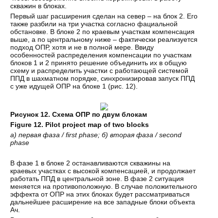
скважин в блоках.
Первый шаг расширения сделан на север – на блок 2. Его
также разбили на три участка согласно фациальной
обстановке. В блоке 2 по краевым участкам компенсация
выше, а по центральному ниже – фактически реализуется
подход ОПР, хотя и не в полной мере. Ввиду
особенностей распределения компенсации по участкам
блоков 1 и 2 принято решение объединить их в общую
схему и распределить участки с работающей системой
ППД в шахматном порядке, синхронизировав запуск ППД
с уже идущей ОПР на блоке 1 (рис. 12).
Рисунок 12. Схема ОПР по двум блокам
Figure 12. Pilot project map of two blocks
а
)
первая
фаза
/ first phase;
б
)
вторая
фаза
/ second
phase
В фазе 1 в блоке 2 останавливаются скважины на
краевых участках с высокой компенсацией, и продолжает
работать ППД в центральной зоне. В фазе 2 ситуация
меняется на противоположную. В случае положительного
эффекта от ОПР на этих блоках будет рассматриваться
дальнейшее расширение на все западные блоки объекта
Ач.