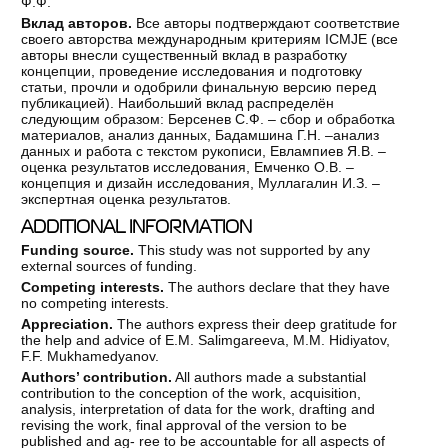
Ф.Ф.
Вклад авторов.
Все авторы подтверждают соответствие
своего авторства международным критериям ICMJE (все
авторы внесли существенный вклад в разработку
концепции, проведение исследования и подготовку
статьи, прочли и одобрили финальную версию перед
публикацией). Наибольший вклад распределён
следующим образом: Берсенев С.Ф. – сбор и обработка
материалов, анализ данных, Бадамшина Г.Н. –анализ
данных и работа с текстом рукописи, Евлампиев Я.В. –
оценка результатов исследования, Емченко О.В. –
концепция и дизайн исследования, Муллагалин И.З. –
экспертная оценка результатов.
ADDITIONAL INFORMATION
Funding source.
This study was not supported by any
external sources of funding.
Competing interests.
The authors declare that they have
no competing interests.
Appreciation.
The authors express their deep gratitude for
the help and advice of E.M. Salimgareeva, M.M. Hidiyatov,
F.F. Mukhamedyanov.
Authors’ contribution.
All authors made a substantial
contribution to the conception of the work, acquisition,
analysis, interpretation of data for the work, drafting and
revising the work, final approval of the version to be
published and ag- ree to be accountable for all aspects of