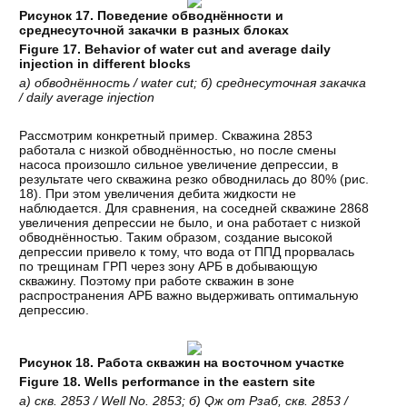
Рисунок 17. Поведение обводнённости и
среднесуточной закачки в разных блоках
Figure 17. Behavior of water cut and average daily
injection in different blocks
а
)
обводнённость
/ water cut;
б
)
среднесуточная
закачка
/ daily average injection
Рассмотрим конкретный пример. Скважина 2853
работала с низкой обводнённостью, но после смены
насоса произошло сильное увеличение депрессии, в
результате чего скважина резко обводнилась до 80% (рис.
18). При этом увеличения дебита жидкости не
наблюдается. Для сравнения, на соседней скважине 2868
увеличения депрессии не было, и она работает с низкой
обводнённостью. Таким образом, создание высокой
депрессии привело к тому, что вода от ППД прорвалась
по трещинам ГРП через зону АРБ в добывающую
скважину. Поэтому при работе скважин в зоне
распространения АРБ важно выдерживать оптимальную
депрессию.
Рисунок 18. Работа скважин на восточном участке
Figure 18. Wells performance in the eastern site
а
)
скв
. 2853 / Well No. 2853;
б
) Q
ж
от
Рзаб
,
скв
. 2853 /