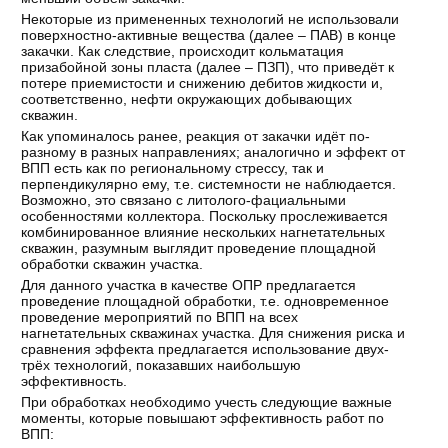
Некоторые из примененных технологий не использовали
поверхностно-активные вещества (далее – ПАВ) в конце
закачки. Как следствие, происходит кольматация
призабойной зоны пласта (далее – ПЗП), что приведёт к
потере приемистости и снижению дебитов жидкости и,
соответственно, нефти окружающих добывающих
скважин.
Как упоминалось ранее, реакция от закачки идёт по-
разному в разных направлениях; аналогично и эффект от
ВПП есть как по региональному стрессу, так и
перпендикулярно ему, т.е. системности не наблюдается.
Возможно, это связано с литолого-фациальными
особенностями коллектора. Поскольку прослеживается
комбинированное влияние нескольких нагнетательных
скважин, разумным выглядит проведение площадной
обработки скважин участка.
Для данного участка в качестве ОПР предлагается
проведение площадной обработки, т.е. одновременное
проведение мероприятий по ВПП на всех
нагнетательных скважинах участка. Для снижения риска и
сравнения эффекта предлагается использование двух-
трёх технологий, показавших наибольшую
эффективность.
При обработках необходимо учесть следующие важные
моменты, которые повышают эффективность работ по
ВПП: