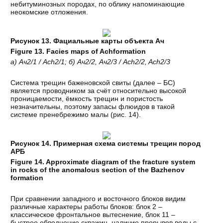
небитуминозных породах, по облику напоминающие
неокомские отложения.
Рисунок 13. Фациальные карты объекта Ач
Figure 13.
Facies maps of Achformation
а
)
Ач
2/1 / Ach2/1;
б
)
Ач
2/2,
Ач
2/3 / Ach2/2, Ach2/3
Система трещин баженовской свиты (далее – БС)
является проводником за счёт относительно высокой
проницаемости, ёмкость трещин и пористость
незначительны, поэтому запасы флюидов в такой
системе пренебрежимо малы (рис. 14).
Рисунок 14. Примерная схема системы трещин пород
АРБ
Figure 14. Approximate diagram of the fracture system
in rocks of the anomalous section of the Bazhenov
formation
При сравнении западного и восточного блоков видим
различные характеры работы блоков: блок 2 –
классическое фронтальное вытеснение, блок 11 –
быстрое обводнение скважин, наличие прорывов воды с