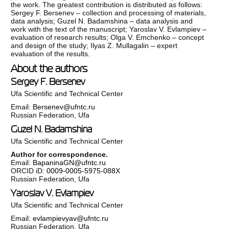
the work. The greatest contribution is distributed as follows:
Sergey F. Bersenev – collection and processing of materials,
data analysis; Guzel N. Badamshina – data analysis and
work with the text of the manuscript; Yaroslav V. Evlampiev –
evaluation of research results; Olga V. Emchenko – concept
and design of the study; Ilyas Z. Mullagalin – expert
evaluation of the results.
About the authors
Sergey F. Bersenev
Ufa Scientific and Technical Center
Email:
Bersenev@ufntc.ru
Russian Federation, Ufa
Guzel N. Badamshina
Ufa Scientific and Technical Center
Author for correspondence.
Email:
BapaninaGN@ufntc.ru
ORCID iD:
0009-0005-5975-088X
Russian Federation, Ufa
Yaroslav V. Evlampiev
Ufa Scientific and Technical Center
Email:
evlampievyav@ufntc.ru
Russian Federation, Ufa