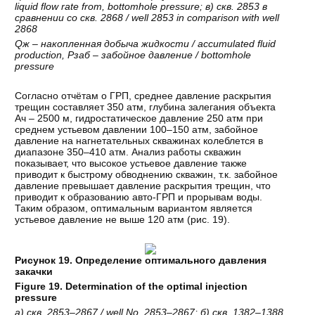
liquid flow rate from, bottomhole pressure;
в
)
скв
. 2853
в
сравнении
со
скв
. 2868 / well 2853 in comparison with well
2868
Q
ж
–
накопленная
добыча
жидкости
/ accumulated fluid
production,
Рзаб
–
забойное
давление
/ bottomhole
pressure
Согласно отчётам о ГРП, среднее давление раскрытия
трещин составляет 350 атм, глубина залегания объекта
Ач – 2500 м, гидростатическое давление 250 атм при
среднем устьевом давлении 100–150 атм, забойное
давление на нагнетательных скважинах колеблется в
диапазоне 350–410 атм. Анализ работы скважин
показывает, что высокое устьевое давление также
приводит к быстрому обводнению скважин, т.к. забойное
давление превышает давление раскрытия трещин, что
приводит к образованию авто-ГРП и прорывам воды.
Таким образом, оптимальным вариантом является
устьевое давление не выше 120 атм (рис. 19).
Рисунок 19. Определение оптимального давления
закачки
Figure 19.
Determination of the optimal injection
pressure
а
)
скв
. 2853–2867 / well No. 2853–2867;
б
)
скв
. 1382–1388