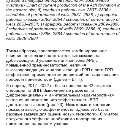
а
)
карта
текущих
отборов
пласта
Ач
восточного
участка
/ Chart of current production of the Ach formation in
the eastern site;
б
)
графики
работы
скв
. 2837–2836 /
schedules of performance of wells 2837–2836;
в
)
графики
работы
скважин
2853–2854 / schedules of performance of
wells 2853–2854;
г
)
графики
работы
скважин
2869–2886
/ schedules of performance of wells 2869–2886;
д
)
графики
работы
скважин
2885–2884 / schedules of performance of
wells 2885–2884
Таким образом, прослеживается комбинированное
влияние нескольких нагнетательных скважин на
добывающую. В условиях наличия зоны АРБ с
повышенной трещиноватостью, наличия
высокопроводящих каналов и трещин ГРП и авто-ГРП
эффективно применение мероприятий по выравниванию
профиля приемистости (далее – ВПП).
За период 2017–2022 гг. было проведено 32 скважино-
операции по ВПП. Выполненные расчеты по
дифференциальным и интегральным характеристикам
вытеснения показали, что эффективность ВПП
достаточно высокая (рис. 23). Некоторые технологии
показали высокую эффективность, однако это были
разовые закачки для оценки новых технологий. С учётом
полученного эффекта необходимо повторное их
применение на данном участке.