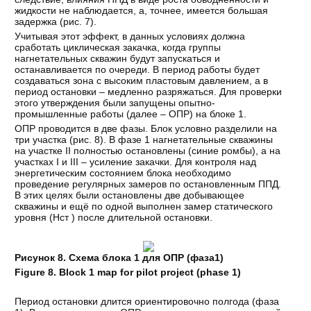
жидкости не наблюдается, а, точнее, имеется большая
задержка (рис. 7).
Учитывая этот эффект, в данных условиях должна
сработать циклическая закачка, когда группы
нагнетательных скважин будут запускаться и
останавливается по очереди. В период работы будет
создаваться зона с высоким пластовым давлением, а в
период остановки – медленно разряжаться. Для проверки
этого утверждения были запущены опытно-
промышленные работы (далее – ОПР) на блоке 1.
ОПР проводится в две фазы. Блок условно разделили на
три участка (рис. 8). В фазе 1 нагнетательные скважины
на участке II полностью остановлены (синие ромбы), а на
участках I и III – усиление закачки. Для контроля над
энергетическим состоянием блока необходимо
проведение регулярных замеров по остановленным ППД.
В этих целях были остановлены две добывающее
скважины и ещё по одной выполнен замер статического
уровня (Нст ) после длительной остановки.
Рисунок 8. Схема блока 1 для ОПР (фаза1)
Figure 8. Block 1 map for pilot project (phase 1)
Период остановки длится ориентировочно полгода (фаза