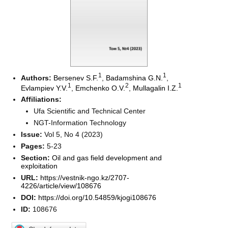
1
1
Authors:
Bersenev S.F.
,
Badamshina G.N.
,
1
2
1
Evlampiev Y.V.
,
Emchenko O.V.
,
Mullagalin I.Z.
Affiliations:
Ufa Scientific and Technical Center
NGT-Information Technology
Issue:
Vol 5, No 4 (2023)
Pages:
5-23
Section:
Oil and gas field development and
exploitation
URL:
https://vestnik-ngo.kz/2707-
4226/article/view/108676
DOI:
https://doi.org/10.54859/kjogi108676
ID:
108676