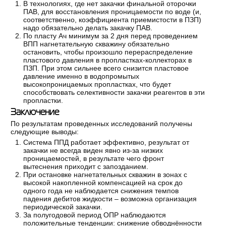
В технологиях, где нет закачки финальной оторочки
ПАВ, для восстановления проницаемости по воде (и,
соответственно, коэффициента приемистости в ПЗП)
надо обязательно делать закачку ПАВ.
По пласту Ач минимум за 2 дня перед проведением
ВПП нагнетательную скважину обязательно
остановить, чтобы произошло перераспределение
пластового давления в пропластках-коллекторах в
ПЗП. При этом сильнее всего снизится пластовое
давление именно в водопромытых
высокопроницаемых пропластках, что будет
способствовать селективности закачки реагентов в эти
пропластки.
Заключение
По результатам проведенных исследований получены
следующие выводы:
Система ППД работает эффективно, результат от
закачки не всегда виден явно из-за низких
проницаемостей, в результате чего фронт
вытеснения приходит с запозданием.
При остановке нагнетательных скважин в зонах с
высокой накопленной компенсацией на срок до
одного года не наблюдается снижения темпов
падения дебитов жидкости – возможна организация
периодической закачки.
За полугодовой период ОПР наблюдаются
положительные тенденции: снижение обводнённости