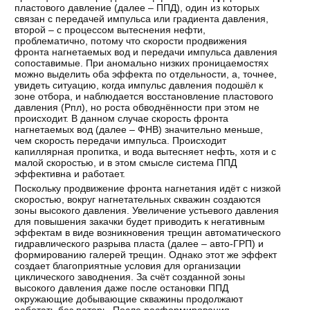
пластового давление (далее – ППД), один из которых
связан с передачей импульса или градиента давления,
второй – с процессом вытеснения нефти,
проблематично, потому что скорости продвижения
фронта нагнетаемых вод и передачи импульса давления
сопоставимые. При аномально низких проницаемостях
можно выделить оба эффекта по отдельности, а, точнее,
увидеть ситуацию, когда импульс давления подошёл к
зоне отбора, и наблюдается восстановление пластового
давления (Рпл), но роста обводнённости при этом не
происходит. В данном случае скорость фронта
нагнетаемых вод (далее – ФНВ) значительно меньше,
чем скорость передачи импульса. Происходит
капиллярная пропитка, и вода вытесняет нефть, хотя и с
малой скоростью, и в этом смысле система ППД
эффективна и работает.
Поскольку продвижение фронта нагнетания идёт с низкой
скоростью, вокруг нагнетательных скважин создаются
зоны высокого давления. Увеличение устьевого давления
для повышения закачки будет приводить к негативным
эффектам в виде возникновения трещин автоматического
гидравлического разрыва пласта (далее – авто-ГРП) и
формированию галерей трещин. Однако этот же эффект
создает благоприятные условия для организации
циклического заводнения. За счёт созданной зоны
высокого давления даже после остановки ППД
окружающие добывающие скважины продолжают
работать без потерь. После расформирования