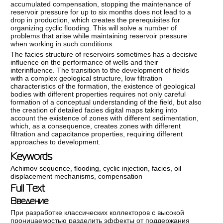
accumulated compensation, stopping the maintenance of
reservoir pressure for up to six months does not lead to a
drop in production, which creates the prerequisites for
organizing cyclic flooding. This will solve a number of
problems that arise while maintaining reservoir pressure
when working in such conditions.
The facies structure of reservoirs sometimes has a decisive
influence on the performance of wells and their
interinfluence. The transition to the development of fields
with a complex geological structure, low filtration
characteristics of the formation, the existence of geological
bodies with different properties requires not only careful
formation of a conceptual understanding of the field, but also
the creation of detailed facies digital maps taking into
account the existence of zones with different sedimentation,
which, as a consequence, creates zones with different
filtration and capacitance properties, requiring different
approaches to development.
Keywords
Achimov sequence
,
flooding
,
cyclic injection
,
facies
,
oil
displacement mechanisms
,
compensation
Full Text
Введение
При разработке классических коллекторов с высокой
проницаемостью разделить эффекты от поддержания