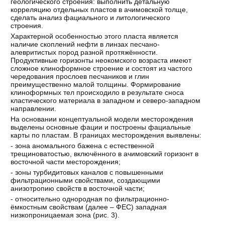
геологического строения: выполнить детальную
корреляцию отдельных пластов в ачимовской толще,
сделать анализ фациального и литологического
строения.
Характерной особенностью этого пласта является
наличие скоплений нефти в линзах песчано-
алевритистых пород разной протяжённости.
Продуктивные горизонты неокомского возраста имеют
сложное клиноформное строение и состоят из частого
чередования прослоев песчаников и глин
преимущественно малой толщины. Формирование
клиноформных тел происходило в результате сноса
кластического материала в западном и северо-западном
направлении.
На основании концептуальной модели месторождения
выделены основные фации и построены фациальные
карты по пластам. В границах месторождения выявлены:
- зона аномального бажена с естественной
трещиноватостью, включённого в ачимовский горизонт в
восточной части месторождения;
- зоны турбидитовых каналов с повышенными
фильтрационными свойствами, создающими
анизотропию свойств в восточной части;
- относительно однородная по фильтрационно-
ёмкостным свойствам (далее – ФЕС) западная
низкопроницаемая зона (рис. 3).