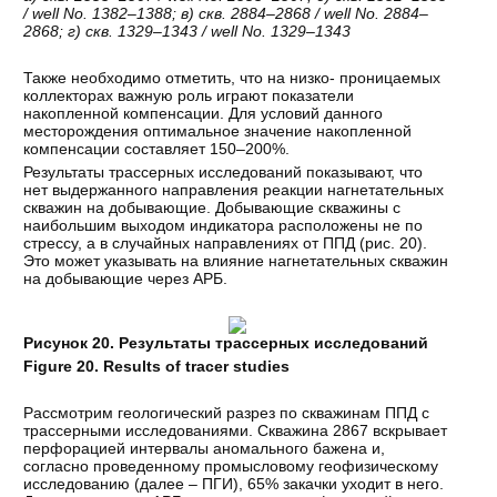
/ well No. 1382–1388;
в
)
скв
. 2884–2868 / well No. 2884–
2868;
г
)
скв
. 1329–1343 / well No. 1329–1343
Также необходимо отметить, что на низко- проницаемых
коллекторах важную роль играют показатели
накопленной компенсации. Для условий данного
месторождения оптимальное значение накопленной
компенсации составляет 150–200%.
Результаты трассерных исследований показывают, что
нет выдержанного направления реакции нагнетательных
скважин на добывающие. Добывающие скважины с
наибольшим выходом индикатора расположены не по
стрессу, а в случайных направлениях от ППД (рис. 20).
Это может указывать на влияние нагнетательных скважин
на добывающие через АРБ.
Рисунок 20. Результаты трассерных исследований
Figure 20.
Results of tracer studies
Рассмотрим геологический разрез по скважинам ППД с
трассерными исследованиями. Скважина 2867 вскрывает
перфорацией интервалы аномального бажена и,
согласно проведенному промысловому геофизическому
исследованию (далее – ПГИ), 65% закачки уходит в него.