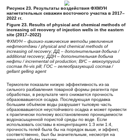
Рисунок 23. Результаты воздействия ФХМУН
нагнетательных скважин восточного участка в 2017–
2022 гг.
Figure 23. Results of physical and chemical methods of
increasing oil recovery of injection wells in the eastern
site (2017–2022)
ФХМУН
–
физико
-
химические
методы
увеличения
нефтеотдачи
/ physical and chemical methods of
increasing oil recovery;
ДД
–
дополнительная
добыча
/
additional recovery;
ДДН
–
дополнительная
добыча
нефти
/ incremental oil production;
ВУС
–
вязкоупругий
состав
/hi-vis pill;
ГОС
–
гелеобразующий
состав
/
gellant gelling agent
Термогели показали низкую эффективность из-за
сильного разбавления товарной формы реагента при
обработках, в результате чего снижается прочность
образовавшегося осадка. Последующая продавка
большим объёмом воды разрушает тыловую часть
образовавшегося неустойчивого осадка и может привести
к практически полному восстановлению проницаемости
водонасыщенной пористой среды по воде. Если
использовать составы в концентрациях 1:3 или 1:4,
прочность гелей была бы на порядок выше, и эффект,
соответственно, был бы значительным, несмотря на
меньший объём закачки.