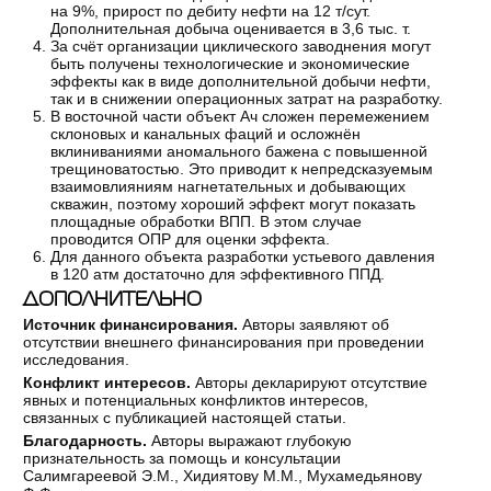
на 9%, прирост по дебиту нефти на 12 т/сут.
Дополнительная добыча оценивается в 3,6 тыс. т.
За счёт организации циклического заводнения могут
быть получены технологические и экономические
эффекты как в виде дополнительной добычи нефти,
так и в снижении операционных затрат на разработку.
В восточной части объект Ач сложен перемежением
склоновых и канальных фаций и осложнён
вклиниваниями аномального бажена с повышенной
трещиноватостью. Это приводит к непредсказуемым
взаимовлияниям нагнетательных и добывающих
скважин, поэтому хороший эффект могут показать
площадные обработки ВПП. В этом случае
проводится ОПР для оценки эффекта.
Для данного объекта разработки устьевого давления
в 120 атм достаточно для эффективного ППД.
ДОПОЛНИТЕЛЬНО
Источник финансирования.
Авторы заявляют об
отсутствии внешнего финансирования при проведении
исследования.
Конфликт интересов.
Авторы декларируют отсутствие
явных и потенциальных конфликтов интересов,
связанных с публикацией настоящей статьи.
Благодарность.
Авторы выражают глубокую
признательность за помощь и консультации
Салимгареевой Э.М., Хидиятову М.М., Мухамедьянову