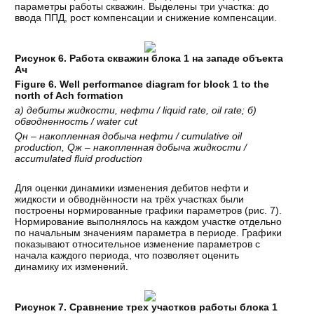
параметры работы скважин. Выделены три участка: до
ввода ППД, рост компенсации и снижение компенсации.
Рисунок 6. Работа скважин блока 1 на западе объекта
Ач
Figure 6. Well performance diagram for block 1 to the
north of Ach formation
а
)
дебиты
жидкости
,
нефти
/ liquid rate, oil rate;
б
)
обводненность
/ water cut
Q
н
–
накопленная
добыча
нефти
/ cumulative oil
production, Q
ж
–
накопленная
добыча
жидкости
/
accumulated fluid production
Для оценки динамики изменения дебитов нефти и
жидкости и обводнённости на трёх участках были
построены нормированные графики параметров (рис. 7).
Нормирование выполнялось на каждом участке отдельно
по начальным значениям параметра в периоде. Графики
показывают относительное изменение параметров с
начала каждого периода, что позволяет оценить
динамику их изменений.
Рисунок 7. Сравнение трех участков работы блока 1