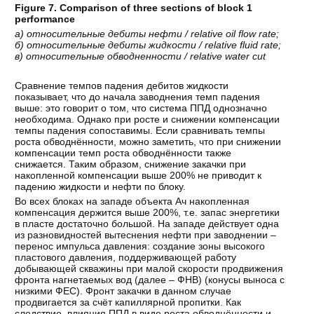
Figure 7. Comparison of three sections of block 1
performance
а
)
относительные
дебиты
нефти
/ relative oil flow rate;
б
)
относительные
дебиты
жидкости
/ relative fluid rate;
в
)
относительные
обводненности
/ relative water cut
Сравнение темпов падения дебитов жидкости
показывает, что до начала заводнения темп падения
выше: это говорит о том, что система ППД однозначно
необходима. Однако при росте и снижении компенсации
темпы падения сопоставимы. Если сравнивать темпы
роста обводнённости, можно заметить, что при снижении
компенсации темп роста обводнённости также
снижается. Таким образом, снижение закачки при
накопленной компенсации выше 200% не приводит к
падению жидкости и нефти по блоку.
Во всех блоках на западе объекта Ач накопленная
компенсация держится выше 200%, т.е. запас энергетики
в пласте достаточно большой. На западе действует одна
из разновидностей вытеснения нефти при заводнении –
перенос импульса давления: создание зоны высокого
пластового давления, поддерживающей работу
добывающей скважины при малой скорости продвижения
фронта нагнетаемых вод (далее – ФНВ) (конусы выноса с
низкими ФЕС). Фронт закачки в данном случае
продвигается за счёт капиллярной пропитки. Как
следствие, влияния ППД в виде роста обводнённости и