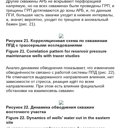
Другие скважины АРБ не вскрывают перфорацией
напрямую, но на всех скважинах были проведены ГРП, и
трещины ГРП дотягиваются до зоны АРБ, и, по данным
ПГИ, большая часть закачки уходит в нижние интервалы,
а, значит, вероятно, уходит по трещине в аномальный
бажен (рис. 21).
Рисунок 21. Корреляционная схема по скважинам
ППД с трассерными исследованиями
Figure 21. Correlation pattern for reservoir pressure
maintenance wells with tracer studies
Анализ динамики обводнения показывает, что изменение
обводнённости связано с работой системы ППД (рис. 22).
Не отмечается выдержанного направления влияния, нет
зависимости от стресса, реакция идёт по всем
направлениям. При этом есть влияние фациальной
обстановки на взаимосвязь скважин.
Рисунок 22. Динамика обводнения скважин
восточного участка
Figure 22. Dynamics of wells’ water cut in the eastern
site