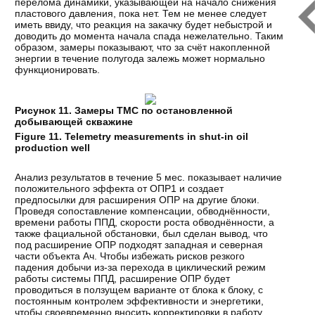
перелома динамики, указывающей на начало снижения
пластового давления, пока нет. Тем не менее следует
иметь ввиду, что реакция на закачку будет небыстрой и
доводить до момента начала спада нежелательно. Таким
образом, замеры показывают, что за счёт накопленной
энергии в течение полугода залежь может нормально
функционировать.
Рисунок 11. Замеры ТМС по остановленной
добывающей скважине
Figure 11. Telemetry measurements in shut-in oil
production well
Анализ результатов в течение 5 мес. показывает наличие
положительного эффекта от ОПР1 и создает
предпосылки для расширения ОПР на другие блоки.
Проведя сопоставление компенсации, обводнённости,
времени работы ППД, скорости роста обводнённости, а
также фациальной обстановки, был сделан вывод, что
под расширение ОПР подходят западная и северная
части объекта Ач. Чтобы избежать рисков резкого
падения добычи из-за перехода в циклический режим
работы системы ППД, расширение ОПР будет
проводиться в ползущем варианте от блока к блоку, с
постоянным контролем эффективности и энергетики,
чтобы своевременно вносить корректировки в работу