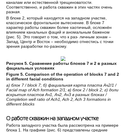
каналам или естественной трещиноватости.
Соответственно, и работа скважин в этих частях очень
разная.
В блоке 2, который находится на западном участке,
классическое фронтальное вытеснение. В блоке 7
характер работы скважин более хаотичный, осложнён
влиянием канальных фаций и аномальным баженом
(рис. 5). Это говорит о том, что к раз- личным зонам –
Запад, Центр и Восток – необходимо отнестись с точки
зрения разработки по-разному.
Рисунок 5. Сравнение работы блоков 7 и 2 в разных
фациальных условиях
Figure 5. Comparison of the operation of blocks 7 and 2
in different facial conditions
а
)
блок
7 / block 7;
б
)
фациальная
карта
пласта
Ач
2/1 /
Facial map of Ach formation 2/1;
в
)
блок
2 / block 2;
г
)
доли
вскрытия
пластов
Ач
1,
Ач
2,
Ач
3
в
разных
блоках
/
Completion well ratio of Ach1, Ach 2, Ach 3 formations in
different blocks
О работе скважин на западном участке
Работа западного участка была рассмотрена на примере
блока 1. На графике (рис. 6) представлены средние