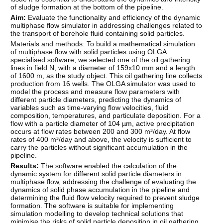
of sludge formation at the bottom of the pipeline.
Aim:
Evaluate the functionality and efficiency of the dynamic
multiphase flow simulator in addressing challenges related to
the transport of borehole fluid containing solid particles.
Materials and methods: To build a mathematical simulation
of multiphase flow with solid particles using OLGA
specialised software, we selected one of the oil gathering
lines in field N, with a diameter of 159х10 mm and a length
of 1600 m, as the study object. This oil gathering line collects
production from 16 wells. The OLGA simulator was used to
model the process and measure flow parameters with
different particle diameters, predicting the dynamics of
variables such as time-varying flow velocities, fluid
composition, temperatures, and particulate deposition. For a
flow with a particle diameter of 104 µm, active precipitation
occurs at flow rates between 200 and 300 m³/day. At flow
rates of 400 m³/day and above, the velocity is sufficient to
carry the particles without significant accumulation in the
pipeline.
Results:
The software enabled the calculation of the
dynamic system for different solid particle diameters in
multiphase flow, addressing the challenge of evaluating the
dynamics of solid phase accumulation in the pipeline and
determining the fluid flow velocity required to prevent sludge
formation. The software is suitable for implementing
simulation modelling to develop technical solutions that
minimise the risks of solid particle deposition in oil gathering