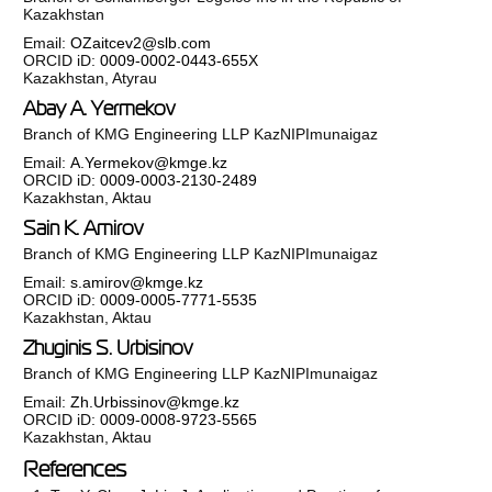
Kazakhstan
Email:
OZaitcev2@slb.com
ORCID iD:
0009-0002-0443-655X
Kazakhstan, Atyrau
Abay A. Yermekov
Branch of KMG Engineering LLP KazNIPImunaigaz
Email:
A.Yermekov@kmge.kz
ORCID iD:
0009-0003-2130-2489
Kazakhstan, Aktau
Sain K. Amirov
Branch of KMG Engineering LLP KazNIPImunaigaz
Email:
s.amirov@kmge.kz
ORCID iD:
0009-0005-7771-5535
Kazakhstan, Aktau
Zhuginis S. Urbisinov
Branch of KMG Engineering LLP KazNIPImunaigaz
Email:
Zh.Urbissinov@kmge.kz
ORCID iD:
0009-0008-9723-5565
Kazakhstan, Aktau
References