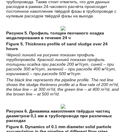
трубопровода. Также стоит отметить, что для данных
расходов в рамках 24-часового расчёта происходит
постоянное накопление твёрдой фазы в трубопроводе с
нулевым расходом твёрдой фазы на выходе.
Рисунок 5. Профиль толщин песчаного осадка
моделирования в течение 24 ч
Figure 5. Thickness profile of sand sludge over 24
hours
Чёрной линией на рисунке показан профиль
трубопровода. Красной линией показан профиль
толщины осадка при расходе 200 м³/сут, синей – при
расходе 300 м³/сут, зеленой – при расходе 400 м³/сут,
коричневой – при расходе 500 м³/сут.
The black line represents the pipeline profile. The red line
shows the sludge thickness profile at a flow rate of 200 m³/d,
the blue line – at 300 m³/d, the green line – at 400 m³/d, and
the brown line – at 500 m³/d.
Рисунок 6. Динамика накопления твёрдых частиц
диаметром 0,1 мм в трубопроводе при различных
расходах
Figure 6. Dynamics of 0.1 mm diameter solid particle
accumulation in the pipeline at different flow rates