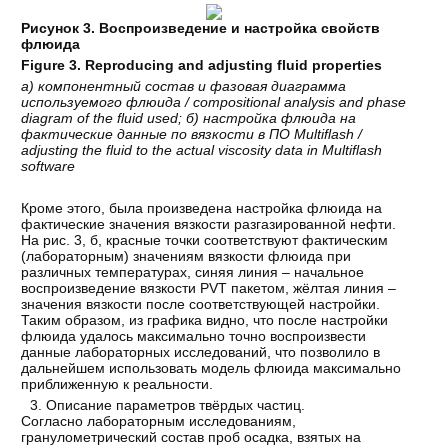
Рисунок 3. Воспроизведение и настройка свойств
флюида
Figure 3. Reproducing and adjusting fluid properties
а
)
компонентный
состав
и
фазовая
диаграмма
используемого
флюида
/ compositional analysis and phase
diagram of the fluid used;
б
)
настройка
флюида
на
фактические
данные
по
вязкости
в
ПО
Multiflash /
adjusting the fluid to the actual viscosity data in Multiflash
software
Кроме этого, была произведена настройка флюида на
фактические значения вязкости разгазированной нефти.
На рис. 3, б, красные точки соответствуют фактическим
(лабораторным) значениям вязкости флюида при
различных температурах, синяя линия – начальное
воспроизведение вязкости PVT пакетом, жёлтая линия –
значения вязкости после соответствующей настройки.
Таким образом, из графика видно, что после настройки
флюида удалось максимально точно воспроизвести
данные лабораторных исследований, что позволило в
дальнейшем использовать модель флюида максимально
приближенную к реальности.
Описание параметров твёрдых частиц.
Согласно лабораторным исследованиям,
гранулометрический состав проб осадка, взятых на