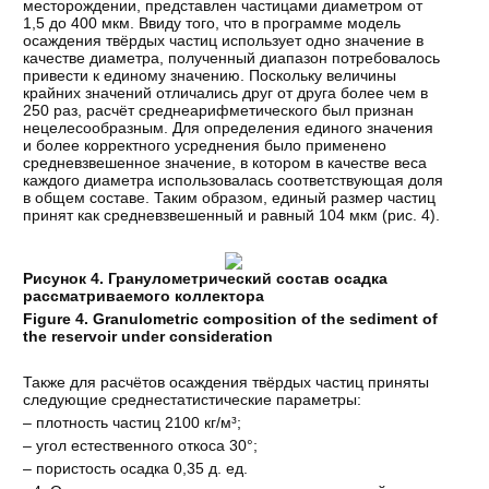
месторождении, представлен частицами диаметром от
1,5 до 400 мкм. Ввиду того, что в программе модель
осаждения твёрдых частиц использует одно значение в
качестве диаметра, полученный диапазон потребовалось
привести к единому значению. Поскольку величины
крайних значений отличались друг от друга более чем в
250 раз, расчёт среднеарифметического был признан
нецелесообразным. Для определения единого значения
и более корректного усреднения было применено
средневзвешенное значение, в котором в качестве веса
каждого диаметра использовалась соответствующая доля
в общем составе. Таким образом, единый размер частиц
принят как средневзвешенный и равный 104 мкм (рис. 4).
Рисунок 4. Гранулометрический состав осадка
рассматриваемого коллектора
Figure 4. Granulometric composition of the sediment of
the reservoir under consideration
Также для расчётов осаждения твёрдых частиц приняты
следующие среднестатистические параметры:
– плотность частиц 2100 кг/м³;
– угол естественного откоса 30°;
– пористость осадка 0,35 д. ед.