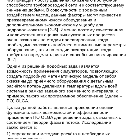
способности трубопроводной сети и к соответствующему
снижению добычи. В совокупности с эрозионным
воздействием частиц данные факторы могут привести к
преждевременному износу оборудования и
дополнительному экономическому ущербу для
недропользователя [
2–5
]. Именно поэтому качественная
и количественная оценка вышеуказанных процессов
очень важна как на стадии проектирования, когда
необходимо заложить наиболее оптимальные параметры
оборудования, так и на стадии эксплуатации, когда
требуется определять риски и способы их нивелирования
[
6–7
].
Одним из решений подобных задач является
возможность применения симуляторов, позволяющих
создать подробную математическую модель от забоя
скважины до приёмного оборудования с детальным
расчётом потерь давления и температуры вдоль всей
системы в рамках заданного временного интервала, к
примеру, такого как программное обеспечение (далее –
ПО) OLGA.
Целью данной работы является проведение оценки
функциональных возможностей и эффективности
применения ПО OLGA для решения задач, связанных с
состоянием твёрдой фазы в потоке. Исследование
заключается в:
1) определении методики расчёта и необходимых
исходных данных;