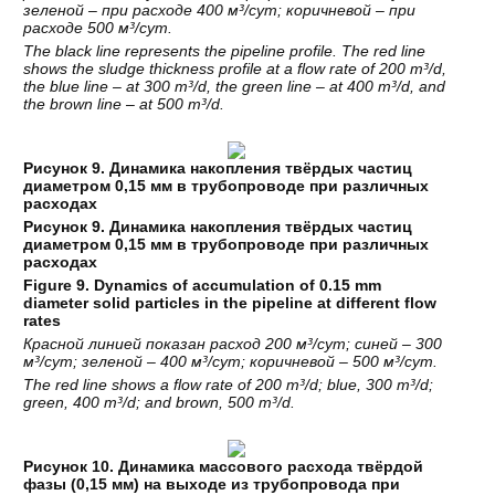
зеленой – при расходе 400 м³/сут; коричневой – при
расходе 500 м³/сут.
The black line represents the pipeline profile. The red line
shows the sludge thickness profile at a flow rate of 200 m³/d,
the blue line – at 300 m³/d, the green line – at 400 m³/d, and
the brown line – at 500 m³/d.
Рисунок 9. Динамика накопления твёрдых частиц
диаметром 0,15 мм в трубопроводе при различных
расходах
Рисунок 9. Динамика накопления твёрдых частиц
диаметром 0,15 мм в трубопроводе при различных
расходах
Figure
9
. Dynamics of accumulation of 0.15 mm
diameter solid particles in the pipeline at different flow
rates
Красной линией показан расход 200 м³/сут; синей – 300
м³/сут; зеленой – 400 м³/сут; коричневой – 500 м³/сут.
The red line shows a flow rate of 200 m³/d; blue, 300 m³/d;
green, 400 m³/d; and brown, 500 m³/d.
Рисунок 10. Динамика массового расхода твёрдой
фазы (0,15 мм) на выходе из трубопровода при