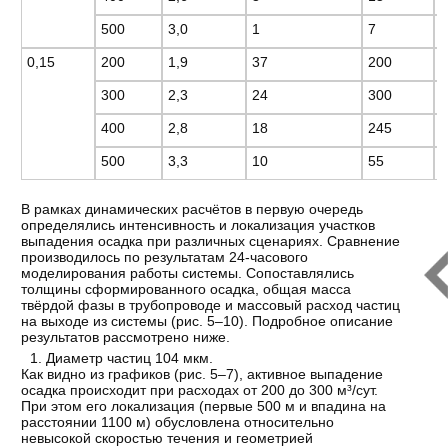
500
3,0
1
7
0
0,15
200
1,9
37
200
-
300
2,3
24
300
-
400
2,8
18
245
0
500
3,3
10
55
0
В рамках динамических расчётов в первую очередь
определялись интенсивность и локализация участков
выпадения осадка при различных сценариях. Сравнение
производилось по результатам 24-часового
моделирования работы системы. Сопоставлялись
толщины сформированного осадка, общая масса
твёрдой фазы в трубопроводе и массовый расход частиц
на выходе из системы (рис. 5–10). Подробное описание
результатов рассмотрено ниже.
Диаметр частиц 104 мкм.
Как видно из графиков (рис. 5–7), активное выпадение
осадка происходит при расходах от 200 до 300 м³/сут.
При этом его локализация (первые 500 м и впадина на
расстоянии 1100 м) обусловлена относительно
невысокой скоростью течения и геометрией