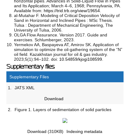
horizontal pipes. Advances in Solid-Liquid Flow in Pipes
and Its Application; March 4–6, 1968; Pennsylvania, PA.
Available from:
https://trid.trb.org/view/19654
.
al-Mutahar F. Modeling of Critical Deposition Velocity of
Sand in Horizontal and Inclined Pipes : MSc Thesis.
Tulsa : Department of Mechanical Engineering, The
University of Tulsa, 2006.
OLGA Flow Assurance. Version 2017. Guide and
exercises. Schlumberger, 2023.
Yermekov AA, Baspayeva AT, Amirov SK. Application of
simulation to optimize the oil-gathering system of the “N”
oil field. Kazakhstan journal for oil & gas industry.
2023;5(1):94–102. doi:
10.54859/kjogi108599
.
Supplementary files
Supplementary Files
1.
JATS XML
Download
2.
Figure 1. Layers of sedimentation of solid particles
Download
(310KB)
Indexing metadata