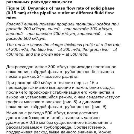
различных расходах жидкости
Figure 10. Dynamics of mass flow rate of solid phase
(0.15 mm) at the pipeline outlet at different fluid flow
rates
Красной линией показан профиль толщины осадка при
расходе 200 м³/сут, синей – при расходе 300 м³/сут,
зеленой – при расходе 400 м³/сут, коричневой – при
расходе 500 м³/сут.
The red line shows the sludge thickness profile at a flow rate
of 200 m³/d, the blue line – at 300 m³/d, the green line – at
400 m³/d, and the brown line – at 500 m³/d.
Для расходов менее 300 м³/сут происходит постоянное
накопление твёрдой фазы в трубопроводе без выноса
песка в рамках 24-часового расчёта.
При расходе 400 м³/сут в течение первых 16 ч
происходит активное выпадение и накопление осадка,
после чего происходит стабилизация его количества и
выход на установившийся режим, о чем свидетельствуют
графики массового расхода (рис. 8) и динамики
накопления твёрдой фазы в трубопроводе (рис. 9).
Начиная с расхода 500 м³/сут, поток достигает
достаточной скорости, чтобы выносить частицы
диаметром 0,15 мм без существенного накопления в
рассматриваемом трубопроводе. Соответственно,
поддерживая расход выше данного значения, можно