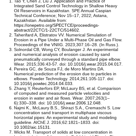
Tao Y, Chen J, Liu J. Application and Practice of
Integrated Sand Control Technology in Shallow Heavy
Oil Reservoirs in Kazakhstan. SPE Annual Caspian
Technical Conference; Nov 15–17, 2022; Astana,
Kazakhstan. Available from:
https://onepetro.org/SPECTCE/proceedings-
abstract/22CTC/1-22CTC/514602
.
Taherifard A, Elistratov VV. Numerical Simulation of
Erosion in a Pipe Under a Multi-Phase Oil and Gas Flow.
Proceedings of the VNIIG. 2023;307:16–28. (In Russ.).
Solnordal CB, Wong CY, Boulanger J. An experimental
and numerical analysis of erosion caused by sand
pneumatically conveyed through a standard pipe elbow.
Wear. 2015;336:43-57. doi:
10.1016/j.wear.2015.04.017
.
Pereira GC, de Souza FJ, de Moro Martins DA.
Numerical prediction of the erosion due to particles in
elbows. Powder Technology. 2014;261:105-117. doi:
10.1016/j.powtec.2014.04.033
.
Zhang Y, Reuterfors EP, McLaury BS, et al. Comparison
of computed and measured particle velocities and
erosion in water and air flows. Wear. 2007;263(1–
6):330–338. doi:
10.1016/j.wear.2006.12.048
.
Najmi K., McLaury B.S., Shirazi S.A., Cremaschi S. Low
concentration sand transport in multiphase viscous
horizontal pipes: An experimental study and modeling
guideline. AIChE J. 2016;62:1821–1833. doi:
10.1002/aic.15131
.
Wicks M. Transport of solids at low concentration in