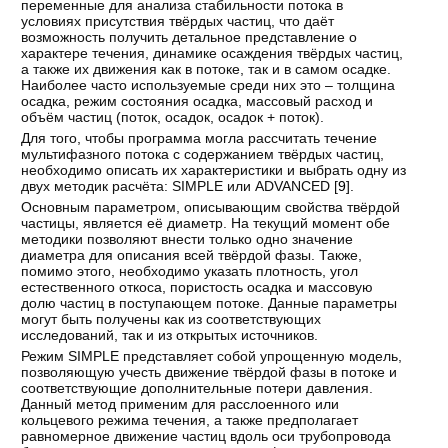
переменные для анализа стабильности потока в
условиях присутствия твёрдых частиц, что даёт
возможность получить детальное представление о
характере течения, динамике осаждения твёрдых частиц,
а также их движения как в потоке, так и в самом осадке.
Наиболее часто используемые среди них это – толщина
осадка, режим состояния осадка, массовый расход и
объём частиц (поток, осадок, осадок + поток).
Для того, чтобы программа могла рассчитать течение
мультифазного потока с содержанием твёрдых частиц,
необходимо описать их характеристики и выбрать одну из
двух методик расчёта: SIMPLE или ADVANCED [
9
].
Основным параметром, описывающим свойства твёрдой
частицы, является её диаметр. На текущий момент обе
методики позволяют внести только одно значение
диаметра для описания всей твёрдой фазы. Также,
помимо этого, необходимо указать плотность, угол
естественного откоса, пористость осадка и массовую
долю частиц в поступающем потоке. Данные параметры
могут быть получены как из соответствующих
исследований, так и из открытых источников.
Режим SIMPLE представляет собой упрощенную модель,
позволяющую учесть движение твёрдой фазы в потоке и
соответствующие дополнительные потери давления.
Данный метод применим для расслоенного или
кольцевого режима течения, а также предполагает
равномерное движение частиц вдоль оси трубопровода