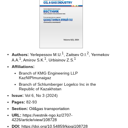
1
2
Authors:
Yerlepessov M.U.
,
Zaitsev O.I.
,
Yermekov
1
1
1
A.A.
,
Amirov S.K.
,
Urbisinov Z.S.
Affiliations:
Branch of KMG Engineering LLP
KazNIPImunaigaz
Branch of Schlumberger Logelco Inc in the
Republic of Kazakhstan
Issue:
Vol 6, No 3 (2024)
Pages:
82-93
Section:
Oil&gas transportation
URL:
https://vestnik-ngo.kz/2707-
4226/article/view/108728
DOI:
https://doi.org/10.54859/kjogi108728