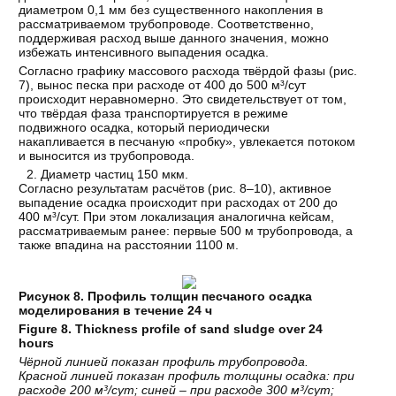
диаметром 0,1 мм без существенного накопления в
рассматриваемом трубопроводе. Соответственно,
поддерживая расход выше данного значения, можно
избежать интенсивного выпадения осадка.
Согласно графику массового расхода твёрдой фазы (рис.
7), вынос песка при расходе от 400 до 500 м³/сут
происходит неравномерно. Это свидетельствует от том,
что твёрдая фаза транспортируется в режиме
подвижного осадка, который периодически
накапливается в песчаную «пробку», увлекается потоком
и выносится из трубопровода.
Диаметр частиц 150 мкм.
Согласно результатам расчётов (рис. 8–10), активное
выпадение осадка происходит при расходах от 200 до
400 м³/сут. При этом локализация аналогична кейсам,
рассматриваемым ранее: первые 500 м трубопровода, а
также впадина на расстоянии 1100 м.
Рисунок 8. Профиль толщин песчаного осадка
моделирования в течение 24 ч
Figure 8. Thickness profile of sand sludge over 24
hours
Чёрной линией показан профиль трубопровода.
Красной линией показан профиль толщины осадка: при
расходе 200 м³/сут; синей – при расходе 300 м³/сут;