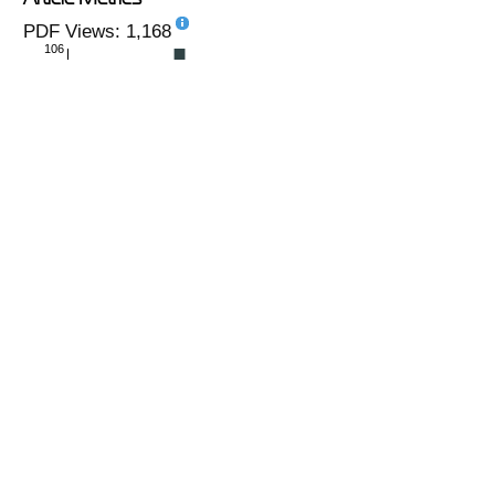
PDF Views: 1,168
106
monthly
|
yearly
PlumX
No metrics available.
see details
-
Copyright (c) 2024 Yerlepessov M.U., Zaitsev O.I., Yermekov
A.A., Amirov S.K., Urbisinov Z.S.
This work is licensed under a
Creative Commons Attribution-