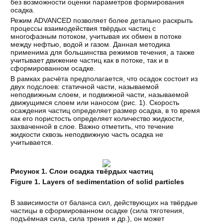
без возможности оценки параметров формирования
осадка.
Режим ADVANCED позволяет более детально раскрыть
процессы взаимодействия твёрдых частиц с
многофазным потоком, учитывая их обмен в потоке
между нефтью, водой и газом. Данная методика
применима для большинства режимов течения, а также
учитывает движение частиц как в потоке, так и в
сформированном осадке.
В рамках расчёта предполагается, что осадок состоит из
двух подслоев: статичной части, называемой
неподвижным слоем, и подвижной части, называемой
движущимся слоем или наносом (рис. 1). Скорость
осаждения частиц определяет размер осадка, в то время
как его пористость определяет количество жидкости,
захваченной в слое. Важно отметить, что течение
жидкости сквозь неподвижную часть осадка не
учитывается.
Рисунок 1. Слои осадка твёрдых частиц
Figure 1.
Layers of sedimentation of solid particles
В зависимости от баланса сил, действующих на твёрдые
частицы в сформированном осадке (сила тяготения,
подъёмная сила, сила трения и др.), он может