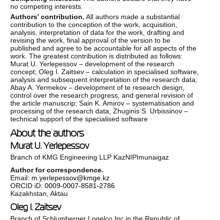
no competing interests.
Authors’ contribution.
All authors made a substantial
contribution to the conception of the work, acquisition,
analysis, interpretation of data for the work, drafting and
revising the work, final approval of the version to be
published and agree to be accountable for all aspects of the
work. The greatest contribution is distributed as follows:
Murat U. Yerlepessov – development of the research
concept; Oleg I. Zaitsev – calculation in specialised software,
analysis and subsequent interpretation of the research data;
Abay A. Yermekov – development of te research design,
control over the research progress, and general revision of
the article manuscrip; Sain K. Amirov – systematisation and
processing of the research data; Zhuginis S. Urbissinov –
technical support of the specialised software
About the authors
Murat U. Yerlepessov
Branch of KMG Engineering LLP KazNIPImunaigaz
Author for correspondence.
Email:
m.yerlepessov@kmge.kz
ORCID iD:
0009-0007-8581-2786
Kazakhstan, Aktau
Oleg I. Zaitsev
Branch of Schlumberger Logelco Inc in the Republic of