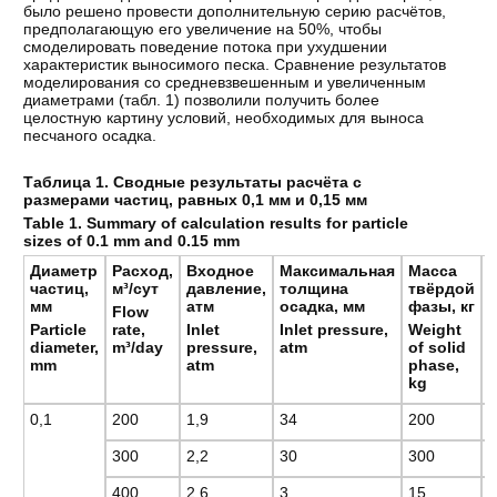
было решено провести дополнительную серию расчётов,
предполагающую его увеличение на 50%, чтобы
смоделировать поведение потока при ухудшении
характеристик выносимого песка. Сравнение результатов
моделирования со средневзвешенным и увеличенным
диаметрами (табл. 1) позволили получить более
целостную картину условий, необходимых для выноса
песчаного осадка.
Таблица
1.
Сводные
результаты
расчёта
с
размерами
частиц
,
равных
0,1
мм
и
0,15
мм
Table 1. Summary of calculation results for particle
sizes of 0.1 mm and 0.15 mm
Диаметр
Расход
,
Входное
Максимальная
Масса
частиц
,
м
³/
сут
давление,
толщина
твёрдой
мм
атм
осадка, мм
фазы
,
кг
р
Flow
Particle
rate,
Inlet
Inlet pressure,
Weight
diameter,
m³/day
pressure,
atm
of solid
f
mm
atm
phase,
kg
0,1
200
1,9
34
200
-
300
2,2
30
300
-
400
2,6
3
15
0