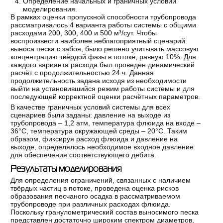
Определение начальных и граничных условий
моделирования.
В рамках оценки пропускной способности трубопровода
рассматривалось 4 варианта работы системы с общими
расходами 200, 300, 400 и 500 м³/сут. Чтобы
воспроизвести наиболее неблагоприятный сценарий
выноса песка с забоя, было решено учитывать массовую
концентрацию твёрдой фазы в потоке, равную 10%. Для
каждого варианта расхода был проведен динамический
расчёт с продолжительностью 24 ч. Данная
продолжительность задана исходя из необходимости
выйти на установившийся режим работы системы и для
последующей корректной оценки расчётных параметров.
В качестве граничных условий системы для всех
сценариев были заданы: давление на выходе из
трубопровода – 1,2 атм, температура флюида на входе –
36°С, температура окружающей среды – 20°С. Таким
образом, фиксируя расход флюида и давление на
выходе, определялось необходимое входное давление
для обеспечения соответствующего дебита.
Результаты моделирования
Для определения ограничений, связанных с наличием
твёрдых частиц в потоке, проведена оценка рисков
образования песчаного осадка в рассматриваемом
трубопроводе при различных расходах флюида.
Поскольку гранулометрический состав выносимого песка
представлен достаточно широким спектром диаметров,