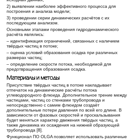
2) выявлении наиболее эффективного процесса для
построения и анализа модели;
3) проведении серии динамических расчётов с их
последующим анализом.
Основными этапами проведения гидродинамического
расчёта являлись:
– идентификация ограничений, связанных с наличием
твёрдых частиц в потоке;
– оценка условий образования осадка при различных
размерах частиц;
– определение скорости потока, необходимой для
предотвращения образования осадка.
Материалы и методы
Присутствие твёрдых частиц в потоке накладывает
отпечаток на динамические расчёты потока
углеводородного флюида. Дополнительное трение между
частицами, частиц со стенками трубопровода и
непосредственно с самим флюидом создаёт
дополнительные потери давления по всей его длине. В
зависимости от фазовых скоростей и проскальзывания
будет меняться характер движения твёрдых частиц, а
также динамика их осаждения на нижней образующей
трубопровода [
8
].
Функционал ПО OLGA позволяет использовать различные