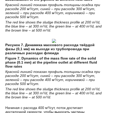
Красной линией показан профиль толщины осадка при
расходе 200 м³/сут, синей – при расходе 300 м³/сут,
зеленой – при расходе 400 м³/сут, коричневой – при
расходе 500 м³/сут.
The red line shows the sludge thickness profile at 200 m³/d,
the blue line – at 300 m³/d, the green line – at 400 m³/d, and
the brown line – at 500 m³/d.
Рисунок 7. Динамика массового расхода твёрдой
фазы (0,1 мм) на выходе из трубопровода при
различных расходах флюида
Figure 7. Dynamics of the mass flow rate of the solid
phase (0.1 mm) at the pipeline outlet at different fluid
flow rates
Красной линией показан профиль толщины осадка при
расходе 200 м³/сут, синей – при расходе 300 м³/сут,
зеленой – при расходе 400 м³/сут, коричневой – при
расходе 500 м³/сут.
The red line shows the sludge thickness profile at 200 m³/d,
the blue line – at 300 m³/d, the green line – at 400 m³/d, and
the brown line – at 500 m³/d.
Начиная с расхода 400 м³/сут, поток достигает
достаточной скорости, чтобы выносить частицы