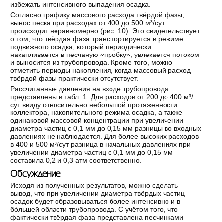
избежать интенсивного выпадения осадка.
Согласно графику массового расхода твёрдой фазы,
вынос песка при расходах от 400 до 500 м³/сут
происходит неравномерно (рис. 10). Это свидетельствует
о том, что твёрдая фаза транспортируется в режиме
подвижного осадка, который периодически
накапливается в песчаную «пробку», увлекается потоком
и выносится из трубопровода. Кроме того, можно
отметить периоды накопления, когда массовый расход
твёрдой фазы практически отсутствует.
Рассчитанные давления на входе трубопровода
представлены в табл. 1. Для расходов от 200 до 400 м³/
сут ввиду относительно небольшой протяженности
коллектора, накопительного режима осадка, а также
одинаковой массовой концентрации при увеличении
диаметра частиц с 0,1 мм до 0,15 мм разницы во входных
давлениях не наблюдается. Для более высоких расходов
в 400 и 500 м³/сут разница в начальных давлениях при
увеличении диаметра частиц с 0,1 мм до 0,15 мм
составила 0,2 и 0,3 атм соответственно.
Обсуждение
Исходя из полученных результатов, можно сделать
вывод, что при увеличении диаметра твёрдых частиц
осадок будет образовываться более интенсивно и в
бóльшей области трубопровода. С учётом того, что
фактически твёрдая фаза представлена песчинками