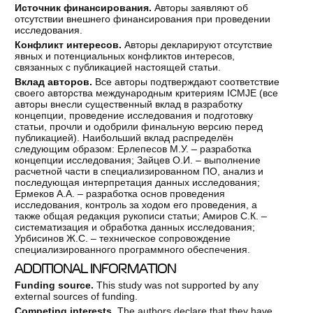
Источник финансирования.
Авторы заявляют об
отсутствии внешнего финансирования при проведении
исследования.
Конфликт интересов.
Авторы декларируют отсутствие
явных и потенциальных конфликтов интересов,
связанных с публикацией настоящей статьи.
Вклад авторов.
Все авторы подтверждают соответствие
своего авторства международным критериям ICMJE (все
авторы внесли существенный вклад в разработку
концепции, проведение исследования и подготовку
статьи, прочли и одобрили финальную версию перед
публикацией). Наибольший вклад распределён
следующим образом: Ерлепесов М.У. – разработка
концепции исследования; Зайцев О.И. – выполнение
расчетной части в специализированном ПО, анализ и
последующая интерпретация данных исследования;
Ермеков А.А. – разработка основ проведения
исследования, контроль за ходом его проведения, а
также общая редакция рукописи статьи; Амиров С.К. –
систематизация и обработка данных исследования;
Урбисинов Ж.С. – техническое сопровождение
специализированного программного обеспечения.
ADDITIONAL INFORMATION
Funding source.
This study was not supported by any
external sources of funding.
Competing interests.
The authors declare that they have