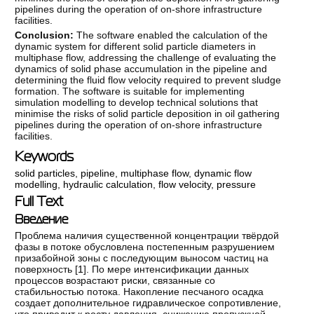
pipelines during the operation of on-shore infrastructure
facilities.
Conclusion:
The software enabled the calculation of the
dynamic system for different solid particle diameters in
multiphase flow, addressing the challenge of evaluating the
dynamics of solid phase accumulation in the pipeline and
determining the fluid flow velocity required to prevent sludge
formation. The software is suitable for implementing
simulation modelling to develop technical solutions that
minimise the risks of solid particle deposition in oil gathering
pipelines during the operation of on-shore infrastructure
facilities.
Keywords
solid particles
,
pipeline
,
multiphase flow
,
dynamic flow
modelling
,
hydraulic calculation
,
flow velocity
,
pressure
Full Text
Введение
Проблема наличия существенной концентрации твёрдой
фазы в потоке обусловлена постепенным разрушением
призабойной зоны с последующим выносом частиц на
поверхность [
1
]. По мере интенсификации данных
процессов возрастают риски, связанные со
стабильностью потока. Накопление песчаного осадка
создает дополнительное гидравлическое сопротивление,
что приводит к росту давления, снижению пропускной