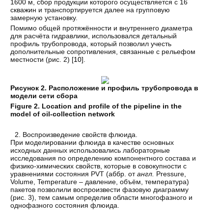
1600 м, сбор продукции которого осуществляется с 16
скважин и транспортируется далее на групповую
замерную установку.
Помимо общей протяжённости и внутреннего диаметра
для расчёта гидравлики, использовался детальный
профиль трубопровода, который позволил учесть
дополнительные сопротивления, связанные с рельефом
местности (рис. 2) [
10
].
Рисунок 2. Расположение и профиль трубопровода в
модели сети сбора
Figure 2. Location and profile of the pipeline in the
model of oil-collection network
Воспроизведение свойств флюида.
При моделировании флюида в качестве основных
исходных данных использовались лабораторные
исследования по определению компонентного состава и
физико-химических свойств, которые в совокупности с
уравнениями состояния PVT (аббр. от
англ.
Pressure,
Volume, Temperature – давление, объём, температура)
пакетов позволили воспроизвести фазовую диаграмму
(рис. 3), тем самым определив области многофазного и
однофазного состояния флюида.