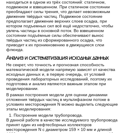
находиться в одном из трёх состояний: статичном,
подвижном и взвешенном. При статичном состоянии
преобладают силы трения, что делает невозможным
движение твёрдых частиц. Подвижное состояние
предполагает движение верхних слоев осадка, при
котором подъемных сил всё ещё недостаточно, чтобы
увлечь частицы в основной поток. Во взвешенном
состоянии подъёмные силы обеспечивают вынос
твёрдых частиц из сформированного осадка, что
приводит к их проникновению в движущиеся слои
флюида.
Анализ и систематизация исходных данных
Не секрет, что точность и прогнозная способность
математической модели напрямую зависят от качества
исходных данных и, в первую очередь, от условий
проведения лабораторных исследований, поэтому их
подготовка и анализ являются важным этапом при
моделировании.
В рамках построения модели для оценки динамики
отложения твёрдых частиц в мультифазном потоке в
условиях месторождения N можно выделить следующие
этапы моделирования:
Построение модели трубопровода.
В данной работе в качестве исследуемого трубопровода
принят один из нефтесборных коллекторов
месторождения N с диаметром 159 × 10 мм и длиной