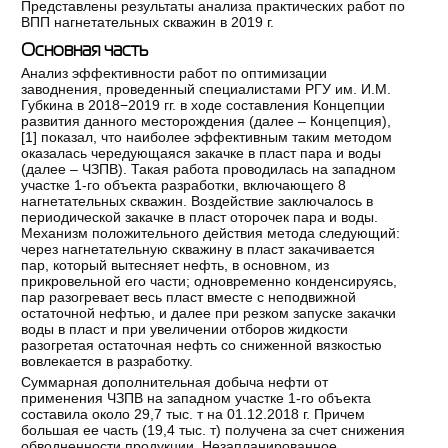
Представлены результаты анализа практических работ по
ВПП нагнетательных скважин в 2019 г.
Основная часть
Анализ эффективности работ по оптимизации
заводнения, проведенный специалистами РГУ им. И.М.
Губкина в 2018−2019 гг. в ходе составления Концепции
развития данного месторождения (далее – Концепция),
[
1
] показал, что наиболее эффективным таким методом
оказалась чередующаяся закачке в пласт пара и воды
(далее – ЧЗПВ). Такая работа проводилась на западном
участке 1-го объекта разработки, включающего 8
нагнетательных скважин. Воздействие заключалось в
периодической закачке в пласт оторочек пара и воды.
Механизм положительного действия метода следующий:
через нагнетательную скважину в пласт закачивается
пар, который вытесняет нефть, в основном, из
прикровельной его части; одновременно конденсируясь,
пар разогревает весь пласт вместе с неподвижной
остаточной нефтью, и далее при резком запуске закачки
воды в пласт и при увеличении отборов жидкости
разогретая остаточная нефть со сниженной вязкостью
вовлекается в разработку.
Суммарная дополнительная добыча нефти от
применения ЧЗПВ на западном участке 1-го объекта
составила около 29,7 тыс. т на 01.12.2018 г. Причем
большая ее часть (19,4 тыс. т) получена за счет снижения
обводненности продукции. Незапланированное