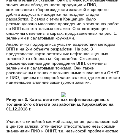
значениями обводненности продукции и ПИО,
компенсации отборов жидкости закачкой и среднего
дебита жидкости, находятся на поздней стадии
разработки. В связи с этим в Концепции было
рекомендовано массовое проведение в этих зонах работ
по ВПП нагнетательных скважин. Соответствующие
скважины отмечены в картах, представленных на рис. 1,
зелеными и салатовыми кружками.
Аналогично подбирались участки воздействия методом
ВПП и на 2-м объекте разработки. На рис. 3
представлена карта остаточных нефтенасыщенных
толщин 2-го объекта м. Каражанбас. Скважины,
рекомендованные для проведения ВПП, отмечены
зелеными и салатовыми точками. Они также
расположены в зонах с повышенными значениями ОННТ
и ПИО, причем в северной части залежи, где имеет место
наименьшее влияние законтурной закачки.
Рисунок 3. Карта остаточных нефтенасыщенных
толщин 2-го объекта разработки м. Каражанбас на
01.12.2018 г.
Участок с линейной схемой заводнения, расположенный
в центре залежи, отличается относительно невысокими
значениями ПИО и ОННТ, т.е. невысокой проблемностью