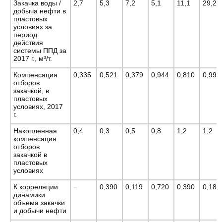
Закачка воды /
2,7
5,3
7,2
5,1
11,1
29,2
добыча нефти в
пластовых
условиях за
период
действия
системы ППД за
2017 г., м³/т.
Компенсация
0,335
0,521
0,379
0,944
0,810
0,995
отборов
закачкой, в
пластовых
условиях, 2017
г.
Накопленная
0,4
0,3
0,5
0,8
1,2
1,2
компенсация
отборов
закачкой в
пластовых
условиях
К корреляции
−
0,390
0,119
0,720
0,390
0,183
динамики
объема закачки
и добычи нефти