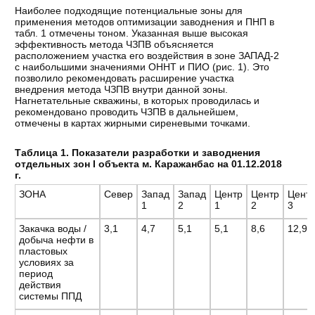
Наиболее подходящие потенциальные зоны для
применения методов оптимизации заводнения и ПНП в
табл. 1 отмечены тоном. Указанная выше высокая
эффективность метода ЧЗПВ объясняется
расположением участка его воздействия в зоне ЗАПАД-2
с наибольшими значениями ОННТ и ПИО (рис. 1). Это
позволило рекомендовать расширение участка
внедрения метода ЧЗПВ внутри данной зоны.
Нагнетательные скважины, в которых проводилась и
рекомендовано проводить ЧЗПВ в дальнейшем,
отмечены в картах жирными сиреневыми точками.
Таблица 1. Показатели разработки и заводнения
отдельных зон I объекта м. Каражанбас на 01.12.2018
г.
ЗОНА
Север
Запад
Запад
Центр
Центр
Цент
1
2
1
2
3
Закачка воды /
3,1
4,7
5,1
5,1
8,6
12,9
добыча нефти в
пластовых
условиях за
период
действия
системы ППД