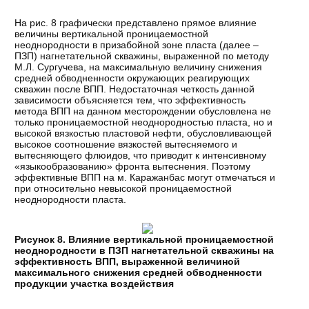
На рис. 8 графически представлено прямое влияние
величины вертикальной проницаемостной
неоднородности в призабойной зоне пласта (далее –
ПЗП) нагнетательной скважины, выраженной по методу
М.Л. Сургучева, на максимальную величину снижения
средней обводненности окружающих реагирующих
скважин после ВПП. Недостаточная четкость данной
зависимости объясняется тем, что эффективность
метода ВПП на данном месторождении обусловлена не
только проницаемостной неоднородностью пласта, но и
высокой вязкостью пластовой нефти, обусловливающей
высокое соотношение вязкостей вытесняемого и
вытесняющего флюидов, что приводит к интенсивному
«языкообразованию» фронта вытеснения. Поэтому
эффективные ВПП на м. Каражанбас могут отмечаться и
при относительно невысокой проницаемостной
неоднородности пласта.
Рисунок 8. Влияние вертикальной проницаемостной
неоднородности в ПЗП нагнетательной скважины на
эффективность ВПП, выраженной величиной
максимального снижения средней обводненности
продукции участка воздействия