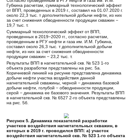
Согласно проведенным в РГУ нефти и газа им. И.М.
Губкина расчетам, суммарный технологический эффект
от ВПП, проведенных в 2019 г., составил на 01.07.2020 г.
около 22,3 тыс. т дополнительной добычи нефти, из них
за счет снижения обводненности продукции скважин −
19,7 тыс. т.
Суммарный технологический эффект от ВПП,
проведенных в 2019−2020 гг., согласно расчетам,
проведенным в РГУ нефти и газа им. И.М. Губкина,
составил около 26,3 тыс. т дополнительной добычи
нефти, из них за счет снижения обводненности
продукции скважин − 23,2 тыс. т.
Результаты ВПП в нагнетательной скв. № 523 1-го
объекта разработки представлены на рис. 5а.
Коричневой линией на рисунке представлена динамика
добычи нефти участка воздействия данной
нагнетательной скважины, черной − динамика базовой
добычи нефти, голубой − обводненности продукции,
серой − динамика ее базового значения. Результаты ВПП
в нагнетательной скв. № 6527 2-го объекта представлены
на рис. 5б.
Рисунок 5. Динамика показателей разработки
участков воздействия нагнетательных скважин, в
которых в 2019 г. проводился ВПП: а) участок
воздействия нагнетательной скв. № 523 1-го объекта