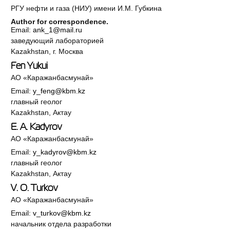
РГУ нефти и газа (НИУ) имени И.М. Губкина
Author for correspondence.
Email:
ank_1@mail.ru
заведующий лабораторией
Kazakhstan, г. Москва
Fen Yukui
АО «Каражанбасмунай»
Email:
y_feng@kbm.kz
главный геолог
Kazakhstan, Актау
E. A. Kadyrov
АО «Каражанбасмунай»
Email:
y_kadyrov@kbm.kz
главный геолог
Kazakhstan, Актау
V. O. Turkov
АО «Каражанбасмунай»
Email:
v_turkov@kbm.kz
начальник отдела разработки