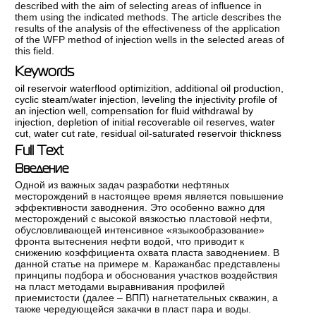
described with the aim of selecting areas of influence in
them using the indicated methods. The article describes the
results of the analysis of the effectiveness of the application
of the WFP method of injection wells in the selected areas of
this field.
Keywords
oil reservoir waterflood optimizition
,
additional oil production
,
cyclic steam/water injection
,
leveling the injectivity profile of
an injection well
,
compensation for fluid withdrawal by
injection
,
depletion of initial recoverable oil reserves
,
water
cut
,
water cut rate
,
residual oil-saturated reservoir thickness
Full Text
Введение
Одной из важных задач разработки нефтяных
месторождений в настоящее время является повышение
эффективности заводнения. Это особенно важно для
месторождений с высокой вязкостью пластовой нефти,
обусловливающей интенсивное «языкообразование»
фронта вытеснения нефти водой, что приводит к
снижению коэффициента охвата пласта заводнением. В
данной статье на примере м. Каражанбас представлены
принципы подбора и обоснования участков воздействия
на пласт методами выравнивания профилей
приемистости (далее – ВПП) нагнетательных скважин, а
также чередующейся закачки в пласт пара и воды.