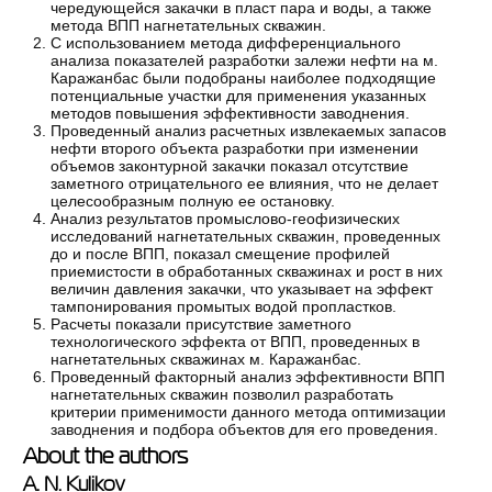
чередующейся закачки в пласт пара и воды, а также
метода ВПП нагнетательных скважин.
С использованием метода дифференциального
анализа показателей разработки залежи нефти на м.
Каражанбас были подобраны наиболее подходящие
потенциальные участки для применения указанных
методов повышения эффективности заводнения.
Проведенный анализ расчетных извлекаемых запасов
нефти второго объекта разработки при изменении
объемов законтурной закачки показал отсутствие
заметного отрицательного ее влияния, что не делает
целесообразным полную ее остановку.
Анализ результатов промыслово-геофизических
исследований нагнетательных скважин, проведенных
до и после ВПП, показал смещение профилей
приемистости в обработанных скважинах и рост в них
величин давления закачки, что указывает на эффект
тампонирования промытых водой пропластков.
Расчеты показали присутствие заметного
технологического эффекта от ВПП, проведенных в
нагнетательных скважинах м. Каражанбас.
Проведенный факторный анализ эффективности ВПП
нагнетательных скважин позволил разработать
критерии применимости данного метода оптимизации
заводнения и подбора объектов для его проведения.
About the authors
A. N. Kulikov