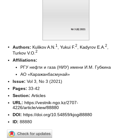
1
2
2
Authors:
Kulikov A.N.
,
Yukui F.
,
Kadyrov E.A.
,
2
Turkov V.O.
Affiliations:
РГУ нефти и газа (НИУ) имени И.М. Губкина
АО «Каражанбасмунай»
Issue:
Vol 3, No 3 (2021)
Pages:
33-42
Section:
Articles
URL:
https://vestnik-ngo.kz/2707-
4226/article/view/88880
DOI:
https://doi.org/10.54859/kjogi88880
ID:
88880