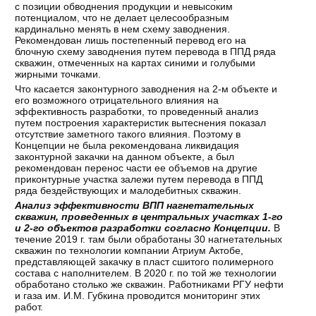
с позиции обводнения продукции и невысоким
потенциалом, что не делает целесообразным
кардинально менять в нем схему заводнения.
Рекомендован лишь постепенный перевод его на
блочную схему заводнения путем перевода в ППД ряда
скважин, отмеченных на картах синими и голубыми
жирными точками.
Что касается законтурного заводнения на 2-м объекте и
его возможного отрицательного влияния на
эффективность разработки, то проведенный анализ
путем построения характеристик вытеснения показал
отсутствие заметного такого влияния. Поэтому в
Концепции не была рекомендована ликвидация
законтурной закачки на данном объекте, а был
рекомендован перенос части ее объемов на другие
приконтурные участка залежи путем перевода в ППД
ряда бездействующих и малодебитных скважин.
Анализ эффективности ВПП нагнетательных
скважин, проведенных в центральных участках 1-го
и 2-го объектов разработки согласно Концепции.
В
течение 2019 г. там были обработаны 30 нагнетательных
скважин по технологии компании Атриум Актобе,
представляющей закачку в пласт сшитого полимерного
состава с наполнителем. В 2020 г. по той же технологии
обработано столько же скважин. Работниками РГУ нефти
и газа им. И.М. Губкина проводится мониторинг этих
работ.