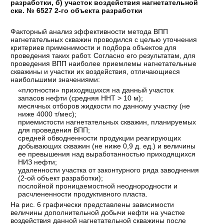
разработки, б) участок воздействия нагнетательной
скв. № 6527 2-го объекта разработки
Факторный анализ эффективности метода ВПП
нагнетательных скважин проводился с целью уточнения
критериев применимости и подбора объектов для
проведения таких работ. Согласно его результатам, для
проведения ВПП наиболее приемлемы нагнетательные
скважины и участки их воздействия, отличающиеся
наибольшими значениями:
«плотности» приходящихся на данный участок
запасов нефти (средняя ННТ > 10 м);
месячных отборов жидкости по данному участку (не
ниже 4000 т/мес);
приемистости нагнетательных скважин, планируемых
для проведения ВПП;
средней обводненности продукции реагирующих
добывающих скважин (не ниже 0,9 д. ед.) и величины
ее превышения над выработанностью приходящихся
НИЗ нефти;
удаленности участка от законтурного ряда заводнения
(2-ой объект разработки);
послойной проницаемостной неоднородности и
расчлененности продуктивного пласта.
На рис. 6 графически представлены зависимости
величины дополнительной добычи нефти на участке
воздействия данной нагнетательной скважины после