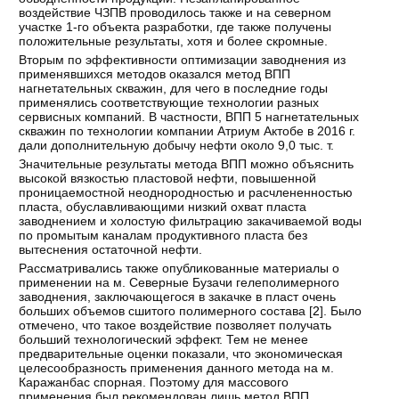
воздействие ЧЗПВ проводилось также и на северном
участке 1-го объекта разработки, где также получены
положительные результаты, хотя и более скромные.
Вторым по эффективности оптимизации заводнения из
применявшихся методов оказался метод ВПП
нагнетательных скважин, для чего в последние годы
применялись соответствующие технологии разных
сервисных компаний. В частности, ВПП 5 нагнетательных
скважин по технологии компании Атриум Актобе в 2016 г.
дали дополнительную добычу нефти около 9,0 тыс. т.
Значительные результаты метода ВПП можно объяснить
высокой вязкостью пластовой нефти, повышенной
проницаемостной неоднородностью и расчлененностью
пласта, обуславливающими низкий охват пласта
заводнением и холостую фильтрацию закачиваемой воды
по промытым каналам продуктивного пласта без
вытеснения остаточной нефти.
Рассматривались также опубликованные материалы о
применении на м. Северные Бузачи гелеполимерного
заводнения, заключающегося в закачке в пласт очень
больших объемов сшитого полимерного состава [
2
]. Было
отмечено, что такое воздействие позволяет получать
больший технологический эффект. Тем не менее
предварительные оценки показали, что экономическая
целесообразность применения данного метода на м.
Каражанбас спорная. Поэтому для массового
применения был рекомендован лишь метод ВПП