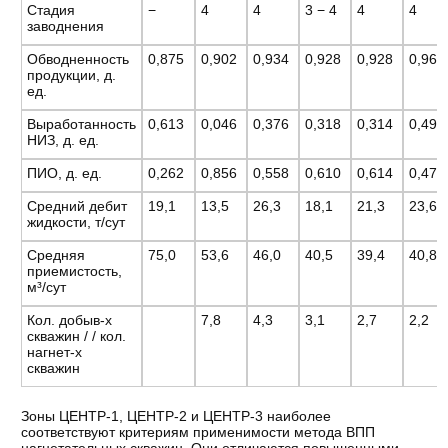
Стадия
−
4
4
3 − 4
4
4
заводнения
Обводненность
0,875
0,902
0,934
0,928
0,928
0,966
продукции, д.
ед.
Выработанность
0,613
0,046
0,376
0,318
0,314
0,495
НИЗ, д. ед.
ПИО, д. ед.
0,262
0,856
0,558
0,610
0,614
0,472
Средний дебит
19,1
13,5
26,3
18,1
21,3
23,6
жидкости, т/сут
Средняя
75,0
53,6
46,0
40,5
39,4
40,8
приемистость,
м³/сут
Кол. добыв-х
7,8
4,3
3,1
2,7
2,2
скважин / / кол.
нагнет-х
скважин
Зоны ЦЕНТР-1, ЦЕНТР-2 и ЦЕНТР-3 наиболее
соответствуют критериям применимости метода ВПП
нагнетательных скважин. Они отличаются повышенными