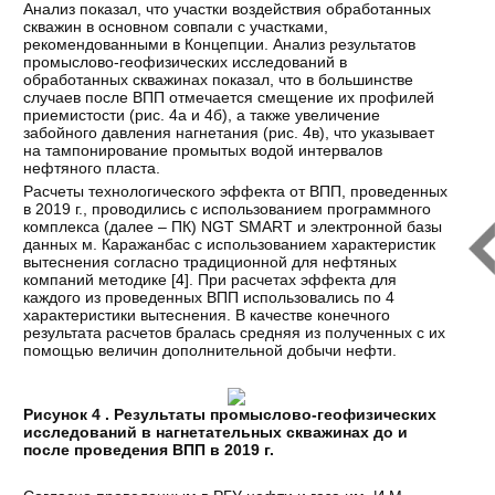
Анализ показал, что участки воздействия обработанных
скважин в основном совпали с участками,
рекомендованными в Концепции. Анализ результатов
промыслово-геофизических исследований в
обработанных скважинах показал, что в большинстве
случаев после ВПП отмечается смещение их профилей
приемистости (рис. 4а и 4б), а также увеличение
забойного давления нагнетания (рис. 4в), что указывает
на тампонирование промытых водой интервалов
нефтяного пласта.
Расчеты технологического эффекта от ВПП, проведенных
в 2019 г., проводились с использованием программного
комплекса (далее – ПК) NGT SMART и электронной базы
данных м. Каражанбас с использованием характеристик
вытеснения согласно традиционной для нефтяных
компаний методике [
4
]. При расчетах эффекта для
каждого из проведенных ВПП использовались по 4
характеристики вытеснения. В качестве конечного
результата расчетов бралась средняя из полученных с их
помощью величин дополнительной добычи нефти.
Рисунок 4 . Результаты промыслово-геофизических
исследований в нагнетательных скважинах до и
после проведения ВПП в 2019 г.