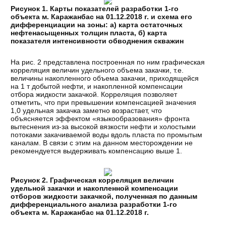
Рисунок 1. Карты показателей разработки 1-го
объекта м. Каражанбас на 01.12.2018 г. и схема его
дифференциации на зоны: а) карта остаточных
нефтенасыщенных толщин пласта, б) карта
показателя интенсивности обводнения скважин
На рис. 2 представлена построенная по ним графическая
корреляция величин удельного объема закачки, т.е.
величины накопленного объема закачки, приходящейся
на 1 т добытой нефти, и накопленной компенсации
отбора жидкости закачкой. Корреляция позволяет
отметить, что при превышении компенсацией значения
1,0 удельная закачка заметно возрастает, что
объясняется эффектом «языкообразования» фронта
вытеснения из-за высокой вязкости нефти и холостыми
потоками закачиваемой воды вдоль пласта по промытым
каналам. В связи с этим на данном месторождении не
рекомендуется выдерживать компенсацию выше 1.
Рисунок 2. Графическая корреляция величин
удельной закачки и накопленной компенсации
отборов жидкости закачкой, полученная по данным
дифференциального анализа разработки 1-го
объекта м. Каражанбас на 01.12.2018 г.