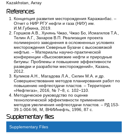
Kazakhstan, Актау
References
Концепция развития месторождения Каражанбас. –
Отчет о НИР РГУ нефти и газа (НИУ) им.
И.М.Губкина, 2019.
Горшков А.В., Хунянь Чжао, Чжао Бо, Исмагилов Т.А.,
Телин А.Г., Захаров В.П. Реализация проекта
полимерного заводнения в осложненных условиях
месторождения Северные Бузачи с высоковязкой
нефтью. – Материалы научно-практической
конференции «Высоковязкие нефти и природные
битумы: Проблемы и повышение эффективности
разведки и разработки месторождений», Казань,
2012.
Куликов А.Н., Магадова Л.А., Силин М.А. и др.
Совершенствование методов планирования работ по
повышению нефтеотдачи пластов. – Территория
«Нефтегаз», 2016, № 7−8, с. 102−110.
Методическое руководство по оценке
технологической эффективности применения
методов увеличения нефтеотдачи пластов. – РД 153-
39.1-004-96, М, ВНИИнефть, 1996, 87 с.
Supplementary files
Supplementary Files