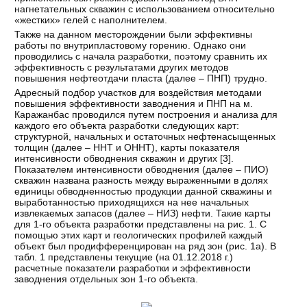
нагнетательных скважин с использованием относительно
«жестких» гелей с наполнителем.
Также на данном месторождении были эффективны
работы по внутрипластовому горению. Однако они
проводились с начала разработки, поэтому сравнить их
эффективность с результатами других методов
повышения нефтеотдачи пласта (далее – ПНП) трудно.
Адресный подбор участков для воздействия методами
повышения эффективности заводнения и ПНП на м.
Каражанбас проводился путем построения и анализа для
каждого его объекта разработки следующих карт:
структурной, начальных и остаточных нефтенасыщенных
толщин (далее – ННТ и ОННТ), карты показателя
интенсивности обводнения скважин и других [
3
].
Показателем интенсивности обводнения (далее – ПИО)
скважин названа разность между выраженными в долях
единицы обводненностью продукции данной скважины и
выработанностью приходящихся на нее начальных
извлекаемых запасов (далее – НИЗ) нефти. Такие карты
для 1-го объекта разработки представлены на рис. 1. С
помощью этих карт и геологических профилей каждый
объект был продифференцирован на ряд зон (рис. 1а). В
табл. 1 представлены текущие (на 01.12.2018 г.)
расчетные показатели разработки и эффективности
заводнения отдельных зон 1-го объекта.