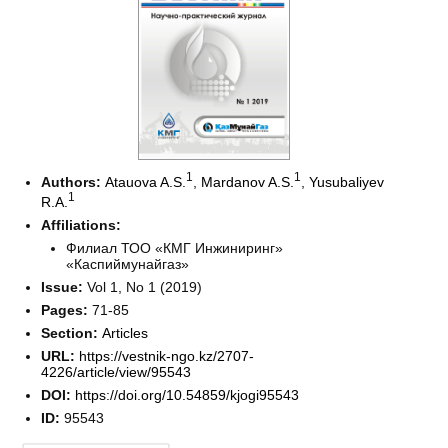
1
1
Authors:
Atauova A.S.
,
Mardanov A.S.
,
Yusubaliyev
1
R.A.
Affiliations:
Филиал ТОО «КМГ Инжиниринг»
«Каспиймунайгаз»
Issue:
Vol 1, No 1 (2019)
Pages:
71-85
Section:
Articles
URL:
https://vestnik-ngo.kz/2707-
4226/article/view/95543
DOI:
https://doi.org/10.54859/kjogi95543
ID:
95543