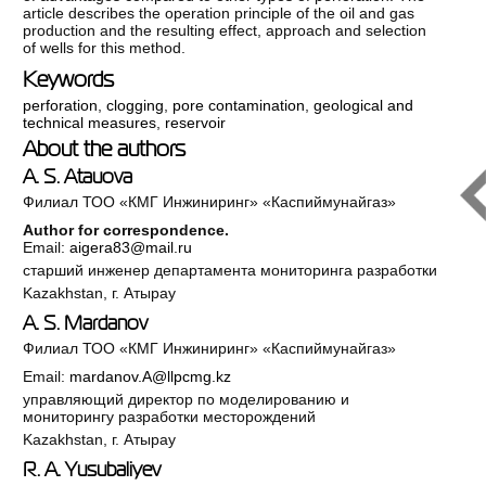
article describes the operation principle of the oil and gas
production and the resulting effect, approach and selection
of wells for this method.
Keywords
perforation
,
clogging
,
pore contamination
,
geological and
technical measures
,
reservoir
About the authors
A. S. Atauova
Филиал ТОО «КМГ Инжиниринг» «Каспиймунайгаз»
Author for correspondence.
Email:
aigera83@mail.ru
старший инженер департамента мониторинга разработки
Kazakhstan, г. Атырау
A. S. Mardanov
Филиал ТОО «КМГ Инжиниринг» «Каспиймунайгаз»
Email:
mardanov.A@llpcmg.kz
управляющий директор по моделированию и
мониторингу разработки месторождений
Kazakhstan, г. Атырау
R. A. Yusubaliyev