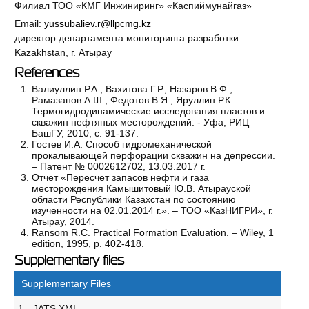
Филиал ТОО «КМГ Инжиниринг» «Каспиймунайгаз»
Email:
yussubaliev.r@llpcmg.kz
директор департамента мониторинга разработки
Kazakhstan, г. Атырау
References
Валиуллин Р.А., Вахитова Г.Р., Назаров В.Ф.,
Рамазанов А.Ш., Федотов В.Я., Яруллин Р.К.
Термогидродинамические исследования пластов и
скважин нефтяных месторождений. - Уфа, РИЦ
БашГУ, 2010, с. 91-137.
Гостев И.А. Способ гидромеханической
прокалывающей перфорации скважин на депрессии.
– Патент № 0002612702, 13.03.2017 г.
Отчет «Пересчет запасов нефти и газа
месторождения Камышитовый Ю.В. Атырауской
области Республики Казахстан по состоянию
изученности на 02.01.2014 г.». – ТОО «КазНИГРИ», г.
Атырау, 2014.
Ransom R.C. Practical Formation Evaluation. – Wiley, 1
edition, 1995, р. 402-418.
Supplementary files
Supplementary Files
1.
JATS XML