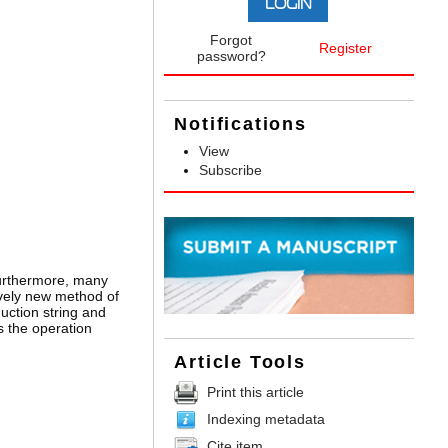
Forgot
Register
password?
Notifications
View
Subscribe
Furthermore, many
ively new method of
duction string and
s the operation
Article Tools
Print this article
Indexing metadata
Cite item