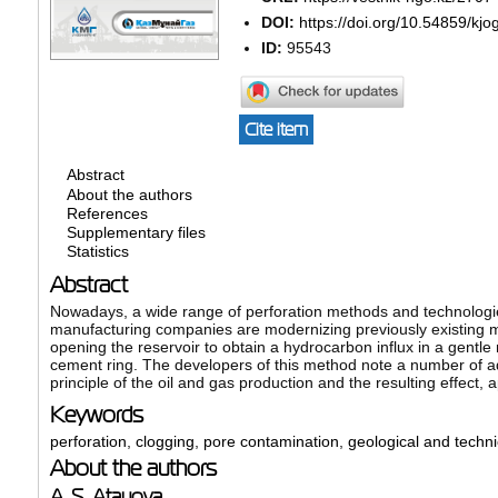
DOI:
https://doi.org/10.54859/kjo
ID:
95543
Cite item
Abstract
About the authors
References
Supplementary files
Statistics
Abstract
Nowadays, a wide range of perforation methods and technologie
manufacturing companies are modernizing previously existing me
opening the reservoir to obtain a hydrocarbon influx in a gentle 
cement ring. The developers of this method note a number of ad
principle of the oil and gas production and the resulting effect, 
Keywords
perforation
,
clogging
,
pore contamination
,
geological and techn
About the authors
A. S. Atauova