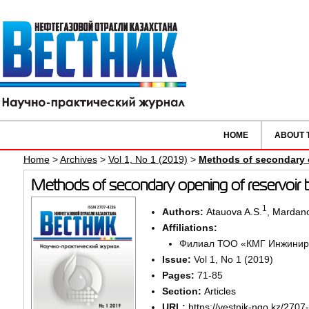
HOME
ABOUT 
Home
>
Archives
>
Vol 1, No 1 (2019)
>
Methods of secondary o
Methods of secondary opening of reservoir 
1
Authors:
Atauova A.S.
,
Mardano
Affiliations:
Филиал ТОО «КМГ Инжинири
Issue:
Vol 1, No 1 (2019)
Pages:
71-85
Section:
Articles
URL:
https://vestnik-ngo.kz/2707