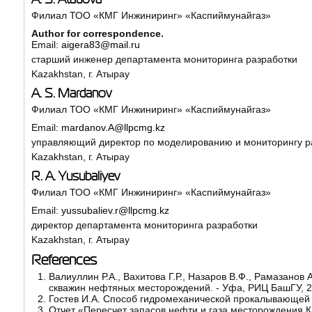
Филиал ТОО «КМГ Инжиниринг» «Каспиймунайгаз»
Author for correspondence.
Email:
aigera83@mail.ru
старший инженер департамента мониторинга разработки
Kazakhstan, г. Атырау
A. S. Mardanov
Филиал ТОО «КМГ Инжиниринг» «Каспиймунайгаз»
Email:
mardanov.A@llpcmg.kz
управляющий директор по моделированию и мониторингу р
Kazakhstan, г. Атырау
R. A. Yusubaliyev
Филиал ТОО «КМГ Инжиниринг» «Каспиймунайгаз»
Email:
yussubaliev.r@llpcmg.kz
директор департамента мониторинга разработки
Kazakhstan, г. Атырау
References
Валиуллин Р.А., Вахитова Г.Р., Назаров В.Ф., Рамазанов
скважин нефтяных месторождений. - Уфа, РИЦ БашГУ, 20
Гостев И.А. Способ гидромеханической прокалывающей 
Отчет «Пересчет запасов нефти и газа месторождения 