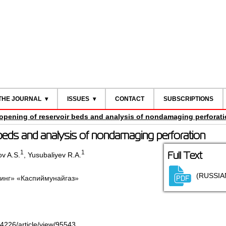
THE JOURNAL
ISSUES
CONTACT
SUBSCRIPTIONS
pening of reservoir beds and analysis of nondamaging perforat
beds and analysis of nondamaging perforation
1
1
Full Text
v A.S.
,
Yusubaliyev R.A.
(RUSSIA
нг» «Каспиймунайгаз»
-4226/article/view/95543