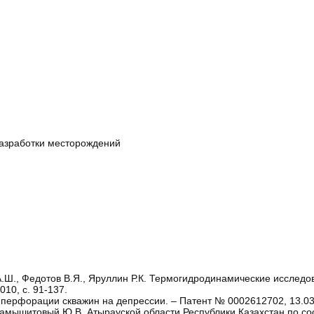
азработки месторождений
 А.Ш., Федотов В.Я., Яруллин Р.К. Термогидродинамические исследо
10, с. 91-137.
перфорации скважин на депрессии. – Патент № 0002612702, 13.03.
Камышитовый Ю.В. Атырауской области Республики Казахстан по со