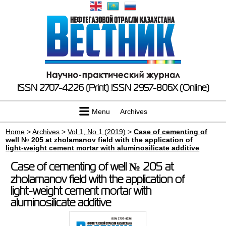
ISSN 2707-4226 (Print)
ISSN 2957-806X (Online)
Menu
Archives
Home
>
Archives
>
Vol 1, No 1 (2019)
>
Case of cementing of
well № 205 at zholamanov field with the application of
light-weight cement mortar with aluminosilicate additive
Case of cementing of well № 205 at
zholamanov field with the application of
light-weight cement mortar with
aluminosilicate additive