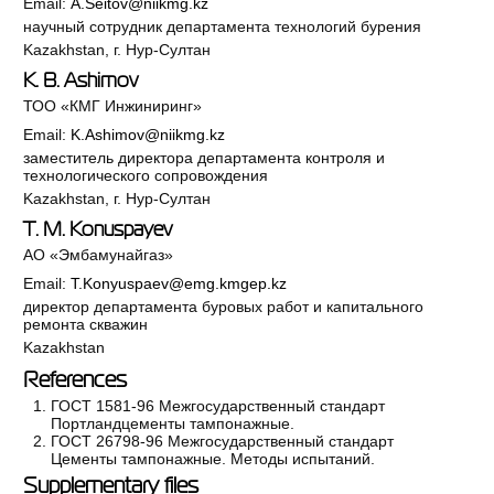
Email:
A.Seitov@niikmg.kz
научный сотрудник департамента технологий бурения
Kazakhstan, г. Нур-Султан
K. B. Ashimov
ТОО «КМГ Инжиниринг»
Email:
K.Ashimov@niikmg.kz
заместитель директора департамента контроля и
технологического сопровождения
Kazakhstan, г. Нур-Султан
T. M. Konuspayev
АО «Эмбамунайгаз»
Email:
T.Konyuspaev@emg.kmgep.kz
директор департамента буровых работ и капитального
ремонта скважин
Kazakhstan
References
ГОСТ 1581-96 Межгосударственный стандарт
Портландцементы тампонажные.
ГОСТ 26798-96 Межгосударственный стандарт
Цементы тампонажные. Методы испытаний.
Supplementary files