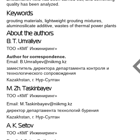
quality has been analyzed.
Keywords
grouting materials
,
lightweight grouting mixtures
,
aluminosilicate additive
,
wastes of thermal power plants
About the authors
B. T. Umraliyev
ТОО «КМГ Инжиниринг»
Author for correspondence.
Email:
B.Umraliyev@niikmg.kz
заместитель директора департамента контроля и
технологического сопровождения
Kazakhstan, г. Нур-Султан
M. Zh. Taskinbayev
ТОО «КМГ Инжиниринг»
Email:
M.Taskinbayev@niikmg.kz
директор департамента технологий бурения
Kazakhstan, г. Нур-Султан
A. K. Seitov
ТОО «КМГ Инжиниринг»