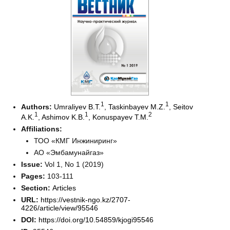
1
1
Authors:
Umraliyev B.T.
,
Taskinbayev M.Z.
,
Seitov
1
1
2
A.K.
,
Ashimov K.B.
,
Konuspayev T.M.
Affiliations:
ТОО «КМГ Инжиниринг»
АО «Эмбамунайгаз»
Issue:
Vol 1, No 1 (2019)
Pages:
103-111
Section:
Articles
URL:
https://vestnik-ngo.kz/2707-
4226/article/view/95546
DOI:
https://doi.org/10.54859/kjogi95546