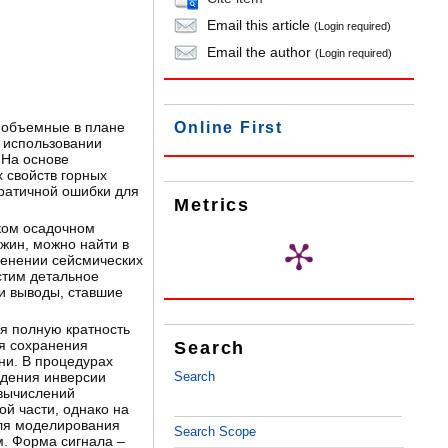
Email this article
(Login required)
Email the author
(Login required)
е объемные в плане
Online First
 использовании
 На основе
 свойств горных
ратичной ошибки для
Metrics
ком осадочном
жин, можно найти в
менении сейсмических
устим детальное
и выводы, ставшие
я полную кратность
ля сохранения
Search
ни. В процедурах
дения инверсии
Search
 вычислений
й части, однако на
для моделирования
Search Scope
м. Форма сигнала –