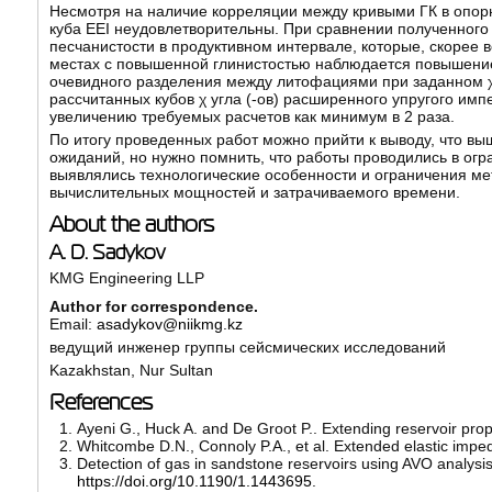
Несмотря на наличие корреляции между кривыми ГК в опорн
куба EEI неудовлетворительны. При сравнении полученног
песчанистости в продуктивном интервале, которые, скорее в
местах с повышенной глинистостью наблюдается повышение 
очевидного разделения между литофациями при заданном χ 
рассчитанных кубов χ угла (-ов) расширенного упругого им
увеличению требуемых расчетов как минимум в 2 раза.
По итогу проведенных работ можно прийти к выводу, что в
ожиданий, но нужно помнить, что работы проводились в ог
выявлялись технологические особенности и ограничения ме
вычислительных мощностей и затрачиваемого времени.
About the authors
A. D. Sadykov
KMG Engineering LLP
Author for correspondence.
Email:
asadykov@niikmg.kz
ведущий инженер группы сейсмических исследований
Kazakhstan, Nur Sultan
References
Ayeni G., Huck A. and De Groot P.. Extending reservoir prope
Whitcombe D.N., Connoly P.A., et al. Extended elastic impeda
Detection of gas in sandstone reservoirs using AVO analysis
https://doi.org/10.1190/1.1443695
.