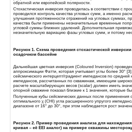
обратной или европейской полярности.
Стохастическая инверсия проводилась в соответствии с про
проводился контроль качества угловых сумм, а именно рас
улучшения протяженности отражений на угловых суммах, пр
качества были применены незначительные временные поправ
угловой суммы ближних удалений. Дополнительная привязк
незначительную вариацию фазы угловых сумм, и потому нео
Рисунок 1. Схема проведения стохастической инверси
осадочном бассейне
Дальнейшая цветная инверсия (Coloured Inversion) проведе
аппроксимации Фатти, которая учитывает углы более 30° [
3
сейсмического интерцепт/градиент импедансов по средней на
импедансов, рассчитанных по скважинам, имеющим широкоп
расчете масштабирующих весов (scalar) должен иметь значе
опорной скважине показал близкие к 1 значения, которые 
Полученные кубы сейсмических данных после применения о
оптимального χ (CHI) угла расширенного упругого импеданса
диапазоне от 16° до 30°, при этом наблюдается рост значен
Рисунок 2. Пример проведения анализа для нахождения 
кривая – её EEI аналог) на примере скважины месторо