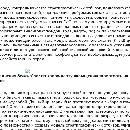
ород, контроль качества стратиграфических отбивок, подготовка 
ывных поверхностей, определение требуемых контактов и статисти
х продольных скоростей, поперечных скоростей, общей пористости,
епрерывность требуемых кривых ГИС по всему инвертируемому ин
о фациям произведено на основе данных принятых граничных знач
бораторных анализов флюидов (вода, нефть, газ) были использова
ия информации о свойствах флюидов в пластовых условиях примен
 и позволяющий рассчитать модуль всестороннего сжатия (Kfluid) 
асчеты, выполненные в стандартных условиях, к пластовым услови
иях и литературе, связанной с сейсмической инверсией. Кросс-пл
озволил рассчитать значения коэффициентов, необходимых для ура
 свойств горных пород.
авнения Sw=a-b*por по кросс-плоту насыщения/пористость на
не
пределением кривых расчета упругих свойств для популяции псевд
 отбивкам и связанным с ними поверхностям, которые не имеют р
я между собой. Данный критерий был достигнут путем выбора в кач
авной 0 мс, а также использования ранее проинтерпретированных п
ах тектонических нарушений. В интервалах, где поверхности по к
роинтерпретированная поверхность, смещенная по разрезу к требу
временных рамок, поэтому в дальнейшем для достижения цели зад
ю поверхностей и создать модель стратиграфических отбивок, уч
орых планировалась инверсия, имели отдельные водонефтяные кон