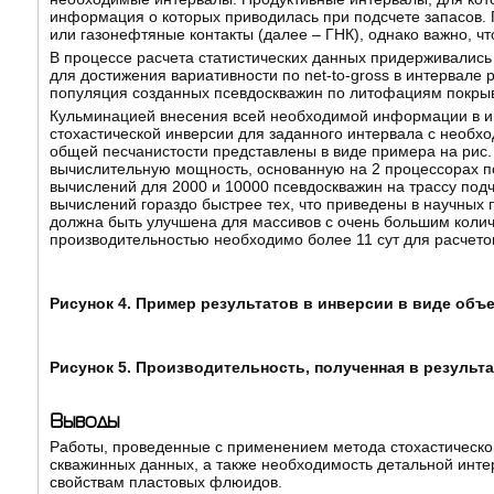
информация о которых приводилась при подсчете запасов. П
или газонефтяные контакты (далее – ГНК), однако важно, ч
В процессе расчета статистических данных придерживались 
для достижения вариативности по net-to-gross в интервал
популяция созданных псевдоскважин по литофациям покры
Кульминацией внесения всей необходимой информации в ин
стохастической инверсии для заданного интервала с необ
общей песчанистости представлены в виде примера на рис
вычислительную мощность, основанную на 2 процессорах п
вычислений для 2000 и 10000 псевдоскважин на трассу подч
вычислений гораздо быстрее тех, что приведены в научных п
должна быть улучшена для массивов с очень большим количе
производительностью необходимо более 11 сут для расчето
Рисунок 4. Пример результатов в инверсии в виде объ
Рисунок 5. Производительность, полученная в результ
Выводы
Работы, проведенные с применением метода стохастической
скважинных данных, а также необходимость детальной инт
свойствам пластовых флюидов.