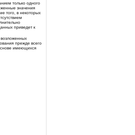
анием только одного
иженные значения
ме того, в некоторых
тсутствием
олнительно
данных приведет к
л возложенных
дования прежде всего
 основе имеющихся