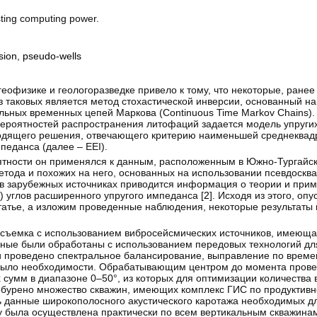
sting computing power.
sion
,
pseudo-wells
еофизике и геологоразведке привело к тому, что некоторые, ране
 таковых является метод стохастической инверсии, основанный на
ьных временных цепей Маркова (Continuous Time Markov Chains).
вероятностей распространения литофаций задается модель упругих
одящего решения, отвечающего критерию наименьшей среднеквад
педанса (далее – EEI).
оятности он применялся к данным, расположенным в Южно-Тургайс
етода и похожих на него, основанных на использовании псевдосква
о в зарубежных источниках приводится информация о теории и при
 углов расширенного упругого импеданса [
2
]. Исходя из этого, оп
статье, а изложим проведенные наблюдения, некоторые результаты 
ъемка с использованием вибросейсмических источников, имеюща
анные были обработаны с использованием передовых технологий д
и проведено спектральное балансирование, выправление по време
было необходимости. Обрабатывающим центром до момента прове
х сумм в диапазоне 0–50°, из которых для оптимизации количества
обурено множество скважин, имеющих комплекс ГИС по продуктивно
сь данные широкополосного акустического каротажа необходимых 
бу была осуществлена практически по всем вертикальным скважина