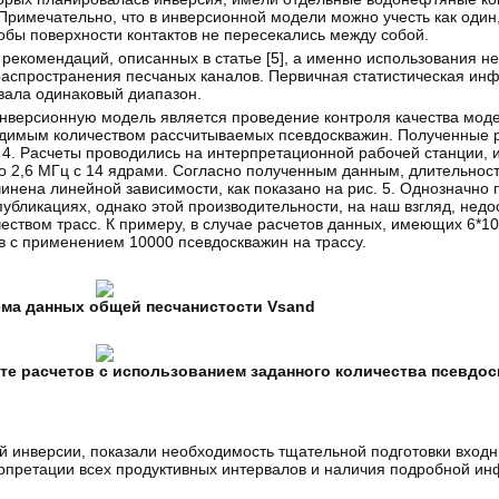
римечательно, что в инверсионной модели можно учесть как один,
тобы поверхности контактов не пересекались между собой.
рекомендаций, описанных в статье [
5
], а именно использования н
е распространения песчаных каналов. Первичная статистическая ин
вала одинаковый диапазон.
версионную модель является проведение контроля качества моде
ходимым количеством рассчитываемых псевдоскважин. Полученные 
. 4. Расчеты проводились на интерпретационной рабочей станции,
о 2,6 МГц с 14 ядрами. Согласно полученным данным, длительнос
инена линейной зависимости, как показано на рис. 5. Однозначно
убликациях, однако этой производительности, на наш взгляд, недо
ством трасс. К примеру, в случае расчетов данных, имеющих 6*106
в с применением 10000 псевдоскважин на трассу.
ема данных общей песчанистости Vsand
ате расчетов с использованием заданного количества псевдо
 инверсии, показали необходимость тщательной подготовки входн
ерпретации всех продуктивных интервалов и наличия подробной и