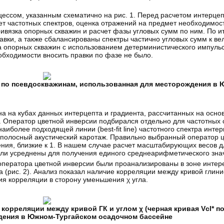
цессом, указанным схематично на рис. 1. Перед расчетом интерцеп
чет частотных спектров, оценка отражений на предмет необходимос
ивязка опорных скважин и расчет фазы угловых сумм по ним. По ит
ки, а также сбалансированы спектры частично угловых сумм к ве
а опорных скважин с использованием детерминистического импуль
бходимости вносить правки по фазе не было.
и по псевдоскважинам, использованная для месторождения в
на на кубах данных интерцепта и градиента, рассчитанных на осно
]. Оператор цветной инверсии подбирался отдельно для частотных 
иболее подходящей линии (best-fit line) частотного спектра интер
олосный акустический каротаж. Правильно выбранный оператор ц
ния, близкие к 1. В нашем случае расчет масштабирующих весов д
были усреднены для получения единого среднеарифметического зна
ператора цветной инверсии были проанализированы в зоне интере
 (рис. 2). Анализ показал наличие корреляции между кривой глинис
ия корреляции в сторону уменьшения χ угла.
корреляции между кривой ГК и углом χ (черная кривая Vcl* по
ждения в Южном-Тургайском осадочном бассейне