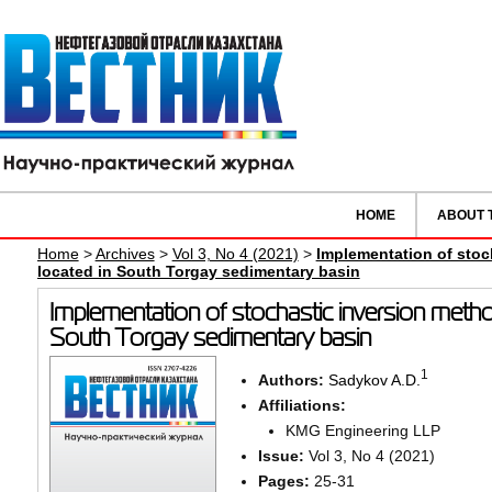
HOME
ABOUT 
Home
>
Archives
>
Vol 3, No 4 (2021)
>
Implementation of stoc
located in South Torgay sedimentary basin
Implementation of stochastic inversion metho
South Torgay sedimentary basin
1
Authors:
Sadykov A.D.
Affiliations:
KMG Engineering LLP
Issue:
Vol 3, No 4 (2021)
Pages:
25-31