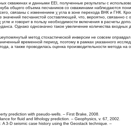
ых скважинах и данными EEI, полученные результаты с использов
о куба общего объема песчаников со скважинами наблюдаются пон
сего, связаны с изменением χ угла в зоне перехода ВНК и ГНК. Кро
значений песчанистой составляющей, что, вероятно, связанно с о
угле и говорит в пользу необходимости включения в расчеты доп
педанса. Однако однозначно такое увеличение количества входных 
ышеупомянутый метод стохастической инверсии не совсем оправда
раниченный временной период, поэтому в рамках указанного иссле
тода, а также проводилась оценка производительности метода на
rty prediction with pseudo-wells. – First Brake, 2008.
nce for fluid and lithology prediction. – Geophysics, v. 67, 2002.
: A 3-D seismic case history using the Geostack technique. –