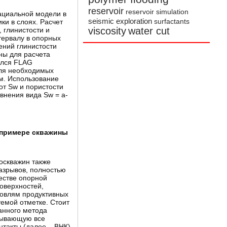
reservoir
reservoir simulation
фациальной модели в
seismic exploration
ки в слоях. Расчет
surfactants
viscosity
water cut
 глинистости и
тервалу в опорных
ений глинистости
ны для расчета
ялся FLAG
для необходимых
ям. Использование
от Sw и пористости
внения вида Sw = a-
 примере скважины
оскважин также
азрывов, полностью
естве опорной
оверхностей,
ровлям продуктивных
емой отметке. Стоит
анного метода
итывающую все
такты (далее – ВНК),