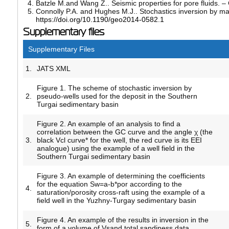
Batzle M.and Wang Z.. Seismic properties for pore fluids. –
Connolly P.A. and Hughes M.J.. Stochastics inversion by m
https://doi.org/10.1190/geo2014-0582.1
Supplementary files
Supplementary Files
1.
JATS XML
Figure 1. The scheme of stochastic inversion by
2.
pseudo-wells used for the deposit in the Southern
Turgai sedimentary basin
Figure 2. An example of an analysis to find a
correlation between the GC curve and the angle χ (the
3.
black Vcl curve* for the well, the red curve is its EEI
analogue) using the example of a well field in the
Southern Turgai sedimentary basin
Figure 3. An example of determining the coefficients
for the equation Sw=a-b*por according to the
4.
saturation/porosity cross-raft using the example of a
field well in the Yuzhny-Turgay sedimentary basin
Figure 4. An example of the results in inversion in the
5.
form of a volume of Vsand total sandiness data