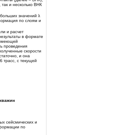
 так и несколько ВНК
ебольших значений λ
формация по слоям и
ли и расчет
результаты в формате
 имеющей
ть проведения
 полученные скорости
статочно, и она
 трасс, с текущей
скважин
ых сейсмических и
нформации по