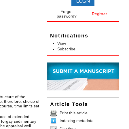
Forgot
Register
password?
Notifications
View
Subscribe
tructure of the
; therefore, choice of
Article Tools
ourse, time limits set
Print this article
race of extended
Indexing metadata
th Torgay sedimentary
the appraisal well
Cite item