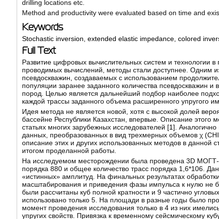
drilling locations etc.
Method and productivity were evaluated based on time and exi
Keywords
Stochastic inversion
,
extended elastic impedance
,
colored inver
Full Text
Развитие цифровых вычислительных систем и технологии в г
проводимых вычислений, методы стали доступнее. Одним из
псевдоскважин, создаваемых с использованием продолжител
популяции заранее заданного количества псевдоскважин и 
пород. Целью является дальнейший подбор наиболее подх
каждой трассы заданного объема расширенного упругого им
Идея метода не является новой, хотя с высокой долей вер
бассейне Республики Казахстан, впервые. Описание этого м
статьях многих зарубежных исследователей [
1
]. Аналогичн
данных, преобразованных в вид трехмерных объемов χ (CHI)
описание этих и других использованных методов в данной 
итогом проделанной работы.
На исследуемом месторождении была проведена 3D МОГТ-с
порядка 880 и общее количество трасс порядка 1,6*106. Д
«истинных» амплитуд. На финальных результатах обработк
масштабирования и приведения фазы импульса к нулю не 
были рассчитаны куб полной кратности и 9 частично угловы
использовано только 5. На площади в разные годы было пр
момент проведения исследования только в 4 из них имели
упругих свойств. Привязка к временному сейсмическому ку