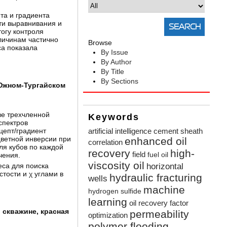
та и градиента
ти выравнивания и
огу контроля
личинам частично
Browse
са показала
By Issue
By Author
By Title
By Sections
 Южном-Тургайском
ве трехчленной
Keywords
спектров
цепт/градиент
artificial intelligence
cement sheath
ветной инверсии при
enhanced oil
correlation
ля кубов по каждой
recovery
high-
field
чения.
fuel oil
viscosity oil
са для поиска
horizontal
тости и χ углами в
hydraulic fracturing
wells
machine
hydrogen sulfide
learning
oil recovery factor
 скважине, красная
permeability
optimization
polymer flooding