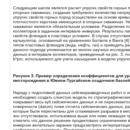
Следующим шагом являлся расчет упругих свойств горных п
опорных скважинах, создание требуемого количества непрер
упругих свойств горных пород осуществлен на основе кривы
плотностного каротажа имеющихся в опорных скважинах. Н
скважинах является обязательным условием. Разделение п
коллекторов в заданном интервале инверсии. Результаты ла
свойств флюидов в пластовых условиях. В случае отсутств
калькулятор, основанный на уравнениях Батзела и Ванга [
4
]
типов пластовых флюидов (вода, нефть, газ) и приводить р
данного подхода упоминается во многих научных исследован
данных в интервале коллекторов, приведенный на рис. 3, п
b*por, используемого для учета насыщения в модели упругих
Рисунок 3. Пример определения коэффициентов для ур
месторождения в Южном-Тургайском осадочном бассей
Наряду с подготовкой данных сейсморазведочных работ и о
необходимо создать слоистую модель по стратиграфическим
покрывают весь куб сейсмических данных и не пересекаютс
поверхности (datum) точки отсчета сейсмических данных, р
которые были пересчитаны для сглаживания разрывов в мест
зон отсутствовали, использована выше или ниже лежащая п
отметить что данное решение продиктовано ограничением 
инверсии желательно заранее предусмотреть интерпретаци
необходимые интервалы. Продуктивные интервалы, для кот