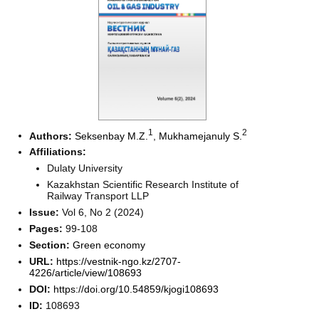
1
2
Authors:
Seksenbay M.Z.
,
Mukhamejanuly S.
Affiliations:
Dulaty University
Kazakhstan Scientific Research Institute of
Railway Transport LLP
Issue:
Vol 6, No 2 (2024)
Pages:
99-108
Section:
Green economy
URL:
https://vestnik-ngo.kz/2707-
4226/article/view/108693
DOI:
https://doi.org/10.54859/kjogi108693
ID:
108693