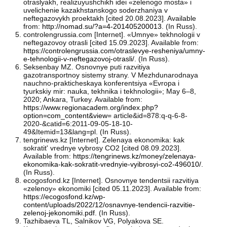
otraslyakh, realizuyushchikh idei «zelenogo mosta» i
uvelichenie kazakhstanskogo soderzhaniya v
neftegazovykh proektakh [cited 20.08.2023]. Available
from:
http://nomad.su/?a=4-201405200013
. (In Russ).
controlengrussia.com [Internet]. «Umnye» tekhnologii v
neftegazovoy otrasli [cited 15.09.2023]. Available from:
https://controlengrussia.com/otraslevye-resheniya/umny-
e-tehnologii-v-neftegazovoj-otrasli/
. (In Russ).
Seksenbay MZ. Osnovnye puti razvitiya
gazotransportnoy sistemy strany. V Mezhdunarodnaya
nauchno-prakticheskaya konferentsiya «Evropa i
tyurkskiy mir: nauka, tekhnika i tekhnologii»; May 6–8,
2020; Ankara, Turkey. Available from:
https://www.regionacadem.org/index.php?
option=com_content&view=
article&id=878:q-q-6-8-
2020-&catid=6:2011-09-05-18-10-
49&Itemid=13&lang=pl. (In Russ).
tengrinews.kz [Internet]. Zelenaya ekonomika: kak
sokratit' vrednye vybrosy CO2 [cited 08.09.2023].
Available from:
https://tengrinews.kz/money/zelenaya-
ekonomika-kak-sokratit-vrednyie-vyibrosyi-co2-496010/
.
(In Russ).
ecogosfond.kz [Internet]. Osnovnye tendentsii razvitiya
«zelenoy» ekonomiki [cited 05.11.2023]. Available from:
https://ecogosfond.kz/wp-
content/uploads/2022/12/osnavnye-tendencii-razvitie-
zelenoj-jekonomiki.pdf
. (In Russ).
Tazhibaeva TL, Salnikov VG, Polyakova SE.