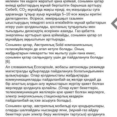
көлемін тек кәдеге жаратып қана қоймай, сонымен қатар
өнімді қабаттардың мұнай бергіштігін барынша арттыру.
Себебі, СО
мұнайда жақсы ериді, ең маңыздысы суға
2
қарағанда тұтқыр ауыр мұнайда 5–10 есе жақсы еритіні
дәлелденген. Әсіресе, көмірқышқыл газымен
ығыстырудың тиімділігі әлсіз өткізбейтін мұнай қабаттарын
игеру үшін қолданылады, қоспаның тұтқырлығы мен
тығыздығы диоксидтің әсерінен азаяды. Газ қабатта
энергияны арттырып қана қоймайды, сонымен қатар ол
мұнайдың аққыштығын арттырады.
Сонымен қатар, Австриялық Solid компаниясының
гелиожүйелерін де атап кетуге болады. Оның
жабдықтарын ғимаратты тек жылыту үшін ғана емес,
сонымен қатар салқындату үшін де пайдалануға болады
[
6
].
Ал словакиялық Ecocapsule, жобасы автономды режимде
магистралды құбырларда пайдалануға болатындығымен
қызықтырады. Олар қолданыстағы жабдықтарды
коммуникацияларды пайдаланбай-ақ желіде қандай да
бір апаттың алдын-алу жұмыстарын жүргізу қажет болған
жерлерде қолдануға қолайлы. (Олар күзет бекеттерін,
телекоммуникация желілерін қою қажет болған жерлерге,
электр энергиясының стационарлық көздерін
пайдаланбай-ақ іске асыруға болады).
Сонымен қатар, австриялық мобильді күн қондырғылары,
оларды шалғайдағы нысандар яғни, (мұнай-газ айдау
бекеттері үшін электр беру желілерін тартусыз) қолдануға