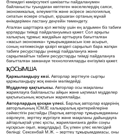
Әлемдегі көмірсутекті шикізатты пайдаланумен
байланысты туындаған көптеген мәселелердің саяси,
экономикалық, әлеуметтік және әсіресе экологиялық
сипатын ескере отырып, қоршаған ортаның мұнай
өнімдерімен ластану деңгейін төмендету.
Аталған шарттарға қол жеткізу үшін ең алдымен біз табиғи
қорларды тиімді пайдалануымыз қажет. Сол арқылы
халықтың тұрмыс жағдайын арттыруға бағытталған
«жасыл экономика» тұжырымдамасын іске асырып,
соның нәтижесінде қазіргі кездегі сарқылып бара жатқан
табиғи ресурстарды үнемді пайдалануға және
сарқылмайтын табиғи ресурстарды тиімді пайдалануға
бағытталған заманауи технологияларды енгізуіміз қажет.
ҚОСЫМША
Қаржыландыру көзі.
Авторлар зерттеуге сыртқы
қаржыландыру жоқ екенін мәлімдейді.
Мүдделер қақтығысы.
Авторлар осы мақаланы
жариялауға байланысты айқын және ықтимал мүдделер
қақтығысының жоқтығын жариялайды.
Авторлардың қосқан үлесі.
Барлық авторлар өздерінің
авторлығының ICMJE халықаралық критерийлеріне
сәйкестігін растайды (барлық авторлар тұжырымдаманы
әзірлеуге, зерттеу жүргізуге және мақаланы дайындауға
айтарлықтай үлес қосты, жарияланғанға дейін соңғы
нұсқасын оқып, мақұлдады). Ең үлкен үлес келесідей
бөлінді: Сексенбай М.Ж. – зерттеу тұжырымдамасы, оны