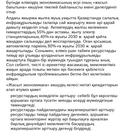
Бүгінде еліміздің экономикасының өсуі оның «жасыл
бағытына» көшуіне тікелей байланысты екені дәлелденіп
отыр.
Алдағы жиырма жылға жуық уақытта Қазақстанда салалық
инфрақұрылымды талапқа сай жаңғырту және әрі қарай
дамыту көзделіп отыр. Активтердің жалпы көлемінен
ғимараттардың 55%-дан астамы, жылу электр
станцияларының 40%-ға жуығы 2030 ж. қарай қайта
жаңадан салынады деп жоспарлануда. Оған қосымша,
автокөліктер паркінің 80%-ға жуығы 2030 ж. қарай
жаңартылады. Сонымен, еліміз үшін табиғи ресурстарды
тиімді әрі ұтымды қолданатын инфрақұрылымды
жаңартуға бірден-бір мүмкіндік туындап тұрғаны анық.
Сол себепті, тиісті іс-әрекеттер жасамасақ, мемлекетіміз
жақын арада тозығы жеткен әрі бәсекеге қабілетсіз
инфрақұрылым проблемасымен бетпе-бет келетініміз
айқын.
«Жасыл экономикаға» көшудің келесі негізгі қағидаттарын
атап өтуіміз қажет:
ресурстардың өнімділігін арттыру: себебі бұл көрсеткіш
қоршаған ортаға түсетін зиянды әсерді мүмкіндігінше
төмендетеді;
ресурстарды пайдаланудағы жауапкершілікті арттыру:
ресурстарды тиімді пайдалану дегеніміз, қоршаған
ортаға мониторинг жүргізу әрі бақылауға арналған
барлық деңгейдегі мемлекеттік басқарудың
жауапкершілігін арттыру дегенді білдіреді;