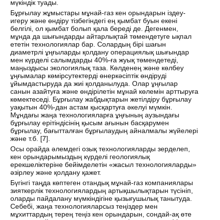
мүкіндік туады.
Бұрғылау жұмыстары мұнай-газ кен орындарын іздеу-
игеру және өндіру тізбегіндегі ең қымбат буын екені
белгілі, ол қымбат болып қала береді де. Дегенмен,
мұнда да шығындарды айтарлықтай төмендетуге ықпал
ететін технологиялар бар. Солардың бірі шағын
диаметрлі ұңғыларды қолдану операциялық шығындар
мен күрделі салымдарды 40%-ға жуық төмендетеді,
маңыздысы экологиялық таза. Көлденең және көлбеу
ұңғымалар көмірсутектерді өнеркәсіптік өндіруді
ұйымдастыруда да жиі қолданылуда. Олар ұңғылар
санын азайтуға және өндірілетін мұнай көлемін арттыруға
көмектеседі. Бұрғылау жабдықтарын жетілдіру бұрғылау
уақытын 40%-дан астам қысқартуға әкелуі мүмкін.
Мұндағы жаңа технологияларға ұңғының аузындағы
бұрғылау ерітіндісінің қысым ағынын басқарумен
бұрғылау, бағытталған бұрғылаудың айналмалы жүйелері
және т.б. [
7
].
Осы орайда әлемдегі озық технологияларды зерделеп,
кен орындарымыздың күрделі геологиялық
ерекшеліктеріне бейімделетін «жасыл технологияларды»
әзірлеу және қолдану қажет.
Бүгінгі таңда көптеген отандық мұнай-газ компаниялары
зияткерлік технологиялардың артықшылықтарын түсініп,
оларды пайдалану мүмкіндігіне қызығушылық танытуда.
Себебі, жаңа технологияларсыз теңіздер мен
мұхиттардың терең теңіз кен орындарын, сондай-ақ өте