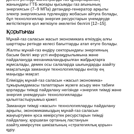
жанындағы ГТБ жоғары қысымды газ ағынының
энергиясын (7–9 МПа) детандер-генератор арқылы
электр энергиясына түрлендіру жобасын айтуға болады,
бұл технологиялар энергия ресурстарын үнемдеуде
жетістіктерге қол жеткізуге әкелетіні белгілі [
12–15
].
Қорытынды
Мұнай-газ саласын жасыл экономикаға өткізудің алғы
шарттары ретінде келесі бағыттарды атап өтуге болады.
Жалпы мұнай-газ өндіру секторындағы энергияның
басым бөлігі жер үсті инфрақұрылымына және
пайдалануда механикаландырылған жабдықтарға
жұмсалады, демек осы салаларда шығындарды азайту
мақсатында заманауи технологияларды енгізу ең
маңызды мақсат.
Еліміздің мұнай-газ саласын «жасыл экономика»
тұжырымдамасы талаптарын жүзеге асыру мен табиғи
қорларды тиімді пайдалану негізінде «энергия тиімді және
энергия үнемдеуші» технологияларды
қалыптастыруымыз қажет.
Заманауи тиімді «жасыл» технологияларды пайдалану
арқылы, экономикамыздың мұнай-газ саласын
жаңғыртумен қоса көмірсутек ресурстарын тиімді
пайдалану, қоршаған ортаның ластануын
азайту,көмірсутек шикізатының «стратегиялық қорын»
құру.