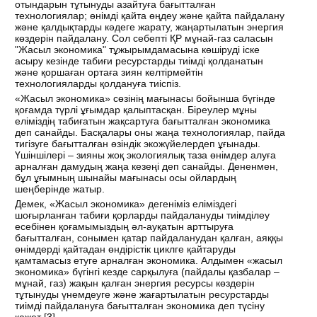
отындарын тұтынуды азайтуға бағытталған
технологиялар; өнімді қайта өңдеу және қайта пайдалану
және қалдықтарды кәдеге жарату, жаңартылатын энергия
көздерін пайдалану. Сол себепті ҚР мұнай-газ саласын
"Жасыл экономика" тұжырымдамасына көшіруді іске
асыру кезінде табиғи ресурстарды тиімді қолданатын
және қоршаған ортаға зиян келтірмейтін
технологияларды қолдануға тиіспіз.
«Жасыл экономика» сөзінің мағынасы бойынша бүгінде
қоғамда түрлі ұғымдар қалыптасқан. Біреулер мұны
еліміздің табиғатын жақсартуға бағытталған экономика
деп санайды. Басқалары оны жаңа технологиялар, пайда
тигізуге бағытталған өзіндік экожүйелердеп ұғынады.
Үшіншілері – зияны жоқ экологиялық таза өнімдер алуға
арналған дамудың жаңа кезеңі деп санайды. Дененмен,
бұл ұғымның шынайы мағынасы осы ойлардың
шеңберінде жатыр.
Демек, «Жасыл экономика» дегеніміз еліміздегі
шоғырланған табиғи қорларды пайдалануды тиімділеу
есебінен қоғамымыздың әл-ауқатын арттыруға
бағытталған, сонымен қатар пайдаланудан қалған, аяққы
өнімдерді қайтадан өндірістік циклге қайтаруды
қамтамасыз етуге арналған экономика. Алдымен «жасыл
экономика» бүгінгі кезде сарқылуға (пайдалы қазбалар –
мұнай, газ) жақын қалған энергия ресурсы көздерін
тұтынуды үнемдеуге және жағартылатын ресурстарды
тиімді пайдалануға бағытталған экономика деп түсіну