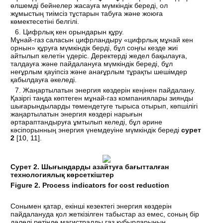
өлшемді бейнелер жасауға мүмкіндік береді, ол
жұмыстың тиімсіз тұстарын табуға және жоюға
көмектесетіні белгілі.
Цифрлық кен орындарын құру.
Мұнай-газ саласын цифрландыру «цифрлық мұнай кен
орнын» құруға мүмкіндік берді, бұл соңғы кезде жиі
айтылып келетін үдеріс. Деректерді жедел бақылауға,
талдауға және пайдалануға мүмкіндік береді, бұл
неғұрлым қауіпсіз және анағұрлым тұрақты шешімдер
қабылдауға әкеледі.
Жаңартылатын энергия көздерін кеңінен пайдалану.
Қазіргі таңда көптеген мұнай-газ компаниялары зиянды
шығарындыларды төмендетуге тырыса отырып, көпшілігі
жаңартылатын энергия көздері нарығын
әртараптандыруға ұмтылып келеді, бұл әрине
кәсіпорынның энергия үнемдеуіне мүмкіндік береді
сурет
2
[
10
,
11
].
Сурет 2. Шығындарды азайтуға бағытталған
технологиялық көрсеткіштер
Figure 2. Process indicators for cost reduction
Сонымен қатар, екінші кезектегі энергия көздерін
пайдалануда қол жеткізілген табыстар аз емес, соның бір
дәлелі ретінде магистралды газ құбырларының