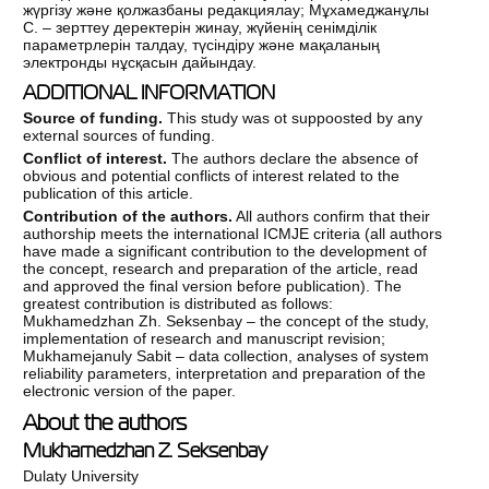
жүргізу және қолжазбаны редакциялау; Мұхамеджанұлы
С. – зерттеу деректерін жинау, жүйенің сенімділік
параметрлерін талдау, түсіндіру және мақаланың
электронды нұсқасын дайындау.
ADDITIONAL INFORMATION
Source of funding.
This study was ot suppoosted by any
external sources of funding.
Conflict of interest.
The authors declare the absence of
obvious and potential conflicts of interest related to the
publication of this article.
Contribution of the authors.
All authors confirm that their
authorship meets the international ICMJE criteria (all authors
have made a significant contribution to the development of
the concept, research and preparation of the article, read
and approved the final version before publication). The
greatest contribution is distributed as follows:
Mukhamedzhan Zh. Seksenbay – the concept of the study,
implementation of research and manuscript revision;
Mukhamejanuly Sabit – data collection, analyses of system
reliability parameters, interpretation and preparation of the
electronic version of the paper.
About the authors
Mukhamedzhan Z. Seksenbay
Dulaty University