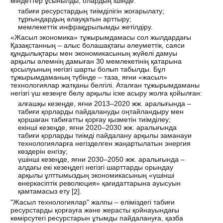
міндеттер ұсынылды, олардың ішінде:
табиғи ресурстардың тиімділігін жоғарылату;
тұрғындардың әлауқатын арттыру;
мемлекеттік инфрақұрылымды жетілдіру.
«Жасыл экономика» тұжырымдамасы сол жылдардағы
Қазақстанның – алыс болашақтағы әлеуметтік, саяси
құндылықтары мен экономикасының жүйелі дамуы
арқылы әлемнің дамыған 30 мемлекетінің қатарына
қосылуының негізгі шарты болып табылды. Бұл
тұжырымдаманың түбінде – таза, яғни «жасыл»
технологиялар жатқаны белгілі. Аталған тұжырымдаманы
негізгі үш кезеңге бөлу арқылы іске асыру жолға қойылған:
алғашқы кезеңде, яғни 2013–2020 жж. аралығында –
табиғи қорларды пайдалануды оңтайландыру мен
қоршаған табиғатты қорғау қызметін тиімділеу;
екінші кезеңде, яғни 2020–2030 жж. аралығында
табиғи қорларды тиімді пайдалану арқылы заманауи
технологияларға негізделген жаңартылатын энергия
көздерін енгізу;
үшінші кезеңде, яғни 2030–2050 жж. аралығында –
алдағы екі кезеңдегі негізгі шарттарды орындау
арқылы ұлттымыздың экономикасының «үшінші
өнеркәсіптік революция» қағидаттарына ауысуын
қамтамасыз ету [
].
2
"Жасыл технологиялар" жалпы – еліміздегі табиғи
ресурстарды қорғауға және жерасты қойнауындағы
көмірсутегі ресурстарын ұтымды пайдалануға, қазба