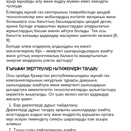
ауыр мұнайды алу және өңдеу мүмкін емес екендігін
түсінуде.
Еліміздің мұнай-газ секторының тәжірибесінде қандай
технологиялар мен жобалардың енгізіліп жатқанын және
болашақта осы бағыттың басымдықтары қандай десек,
әрине бүгінде атқарылған жұмыстардан атқарылатын
жұмыстардың басым екенін айтуға болады. Тек осы
бағытта алғашқы қадамдар жасаумен шектеліп келеміз [
8
,
9
].
Бүгінде әлем елдерінің алдындағы ең өзекті
мәселелерінің бірі – көміртегі шығарындыларын азайту
және ұлттық энергетикалық баланста жаңартылатын
энергия көздерінің үлесін арттыру!
Ғылыми зерттеулер нәтижелерін талдау
Осы орайда Қазақстан республикасындағы мұнай-газ
компанияларының неғұрлым тұрақты дамуына,
шығындарды азайтуға және көміртекті шығындарын
қысқартуға көмектесетін технологияларды қалыптастыру
керектігін анықталды. Ол үшін келесі негізгі қадамдар
жасалу қажет:
Бар деректерді дұрыс пайдалану.
Деректерді дұрыс талдау арқылы шығындарды азайту,
апаттардың алдын-алу және өндірістің қоршаған ортаға
кері әсерін төмендету сияқты шараларды іске асыра
аламыз.
Тұщы суды пайдалануды азайту.