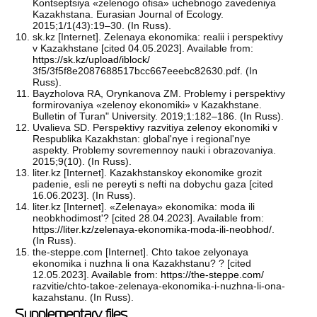
Kontseptsiya «zelenogo ofisa» uchebnogo zavedeniya
Kazakhstana. Eurasian Journal of Ecology.
2015;1/1(43):19–30. (In Russ).
sk.kz [Internet]. Zelenaya ekonomika: realii i perspektivy
v Kazakhstane [cited 04.05.2023]. Available from:
https://sk.kz/upload/iblock/
3f5/3f5f8e2087688517bcc667eeebc82630.pdf. (In
Russ).
Bayzholova RA, Orynkanova ZM. Problemy i perspektivy
formirovaniya «zelenoy ekonomiki» v Kazakhstane.
Bulletin of Turan" University. 2019;1:182–186. (In Russ).
Uvalieva SD. Perspektivy razvitiya zelenoy ekonomiki v
Respublika Kazakhstan: global'nye i regional'nye
aspekty. Problemy sovremennoy nauki i obrazovaniya.
2015;9(10). (In Russ).
liter.kz [Internet]. Kazakhstanskoy ekonomike grozit
padenie, esli ne pereyti s nefti na dobychu gaza [cited
16.06.2023]. (In Russ).
liter.kz [Internet]. «Zelenaya» ekonomika: moda ili
neobkhodimost'? [cited 28.04.2023]. Available from:
https://liter.kz/zelenaya-ekonomika-moda-ili-neobhod/
.
(In Russ).
the-steppe.com [Internet]. Chto takoe zelyonaya
ekonomika i nuzhna li ona Kazakhstanu? ? [cited
12.05.2023]. Available from:
https://the-steppe.com/
razvitie/chto-takoe-zelenaya-ekonomika-i-nuzhna-li-ona-
kazahstanu. (In Russ).
Supplementary files