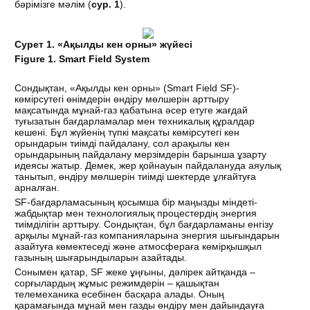
бәрімізге мәлім (
сур
. 1
).
Сурет 1. «Ақылды кен орны» жүйесі
Figure 1. Smart Field System
Сондықтан, «Ақылды кен орны» (Smart Field SF)-
көмірсутегі өнімдерін өндіру мөлшерін арттыру
мақсатында мұнай-газ қабатына әсер етуге жағдай
туғызатын бағдарламалар мен техникалық құралдар
кешені. Бұл жүйенің түпкі мақсаты көмірсутегі кен
орындарын тиімді пайдалану, сол арақылы кен
орындарының пайдалану мерзімдерін барынша ұзарту
идеясы жатыр. Демек, жер қойнауын пайдалануда аяулық
танытып, өндіру мөлшерін тиімді шектерде ұлғайтуға
арналған.
SF-бағдарламасының қосымша бір маңызды міндеті-
жабдықтар мен технологиялық процестердің энергия
тиімділігін арттыру. Сондықтан, бұл бағдарламаны енгізу
арқылы мұнай-газ компанияларына энергия шығындарын
азайтуға көмектеседі және атмосфераға көмірқышқыл
газының шығарындыларын азайтады.
Сонымен қатар, SF жеке ұңғыны, дәлірек айтқанда –
сорғылардың жұмыс режимдерін – қашықтан
телемеханика есебінен басқара алады. Оның
қарамағында мұнай мен газды өндіру мен дайындауға