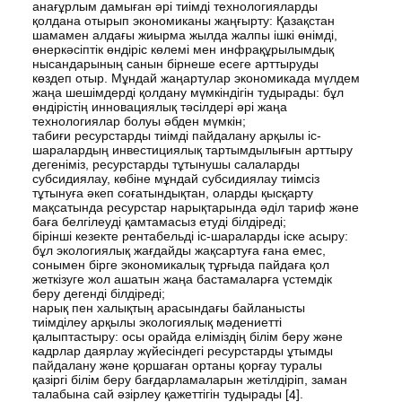
анағұрлым дамыған әрі тиімді технологияларды
қолдана отырып экономиканы жаңғырту: Қазақстан
шамамен алдағы жиырма жылда жалпы ішкі өнімді,
өнеркәсіптік өндіріс көлемі мен инфрақұрылымдық
нысандарының санын бірнеше есеге арттыруды
көздеп отыр. Мұндай жаңартулар экономикада мүлдем
жаңа шешімдерді қолдану мүмкіндігін тудырады: бұл
өндірістің инновациялық тәсілдері әрі жаңа
технологиялар болуы әбден мүмкін;
табиғи ресурстарды тиімді пайдалану арқылы іс-
шаралардың инвестициялық тартымдылығын арттыру
дегеніміз, ресурстарды тұтынушы салаларды
субсидиялау, көбіне мұндай субсидиялау тиімсіз
тұтынуға әкеп соғатындықтан, оларды қысқарту
мақсатында ресурстар нарықтарында әділ тариф және
баға белгілеуді қамтамасыз етуді білдіреді;
бірінші кезекте рентабельді іс-шараларды іске асыру:
бұл экологиялық жағдайды жақсартуға ғана емес,
сонымен бірге экономикалық тұрғыда пайдаға қол
жеткізуге жол ашатын жаңа бастамаларға үстемдік
беру дегенді білдіреді;
нарық пен халықтың арасындағы байланысты
тиімділеу арқылы экологиялық мәдениетті
қалыптастыру: осы орайда еліміздің білім беру және
кадрлар даярлау жүйесіндегі ресурстарды ұтымды
пайдалану және қоршаған ортаны қорғау туралы
қазіргі білім беру бағдарламаларын жетілдіріп, заман
талабына сай әзірлеу қажеттігін тудырады [
].
4