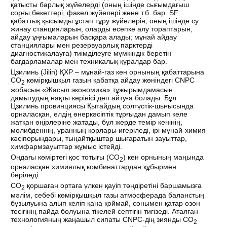
қатысты барлық жүйелерді (оның ішінде сығымдағыш
сорғы бекеттері, факел жүйелері және т.б. бар. SF
қабаттық қысымды ұстап тұру жүйелерін, оның ішінде су
жинау станцияларын, оларды есепке алу тораптарын,
айдау ұңғымаларын басқара алады; мұнай айдау
станциялары мен резервуарлық парктерді
диагностикалауға) тиімділеуге мүмкіндік беретін
бағдарламалар мен техникалық құралдар бар.
Цзилинь (Jilin) ҚХР – мұнай-газ кен орнының қабаттарына
СО
көмірқышқыл газын қабатқа айдау жөніндегі CNPC
2
жобасын «Жасыл экономика» тұжырымдамасын
дамытудың нақты көрінісі деп айтуға болады. Бұл
Цзилинь провинциясы Қытайдың солтүстік-шығысында
орналасқан, елдің өнеркәсіптік тұрғыдан дамып келе
жатқан өңірлеріне жатады, бұл жерде темір кенінің,
молибденнің, уранның қорлары игеріледі, ірі мұнай-химия
кәсіпорындары, тыңайтқыштар шығаратын зауыттар,
химфармзауыттар жұмыс істейді.
Ондағы көміртегі қос тотығы (СО
) кен орнының маңында
2
орналасқан химиялық комбинаттардан құбырмен
беріледі.
СО
қоршаған ортаға үлкен қауіп төндіретіні баршамызға
2
мәлім, себебі көмірқышқыл газы атмосферада баланстың
бұзылуына алып келіп қана қоймай, сонымен қатар озон
тесігінің пайда болуына тікелей септігін тигізеді. Аталған
технологияның жаңашыл сипаты CNPC-дің зиянды СО
2