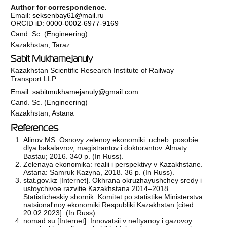
Author for correspondence.
Email:
seksenbay61@mail.ru
ORCID iD:
0000-0002-6977-9169
Cand. Sc. (Engineering)
Kazakhstan, Taraz
Sabit Mukhamejanuly
Kazakhstan Scientific Research Institute of Railway
Transport LLP
Email:
sabitmukhamejanuly@gmail.com
Cand. Sc. (Engineering)
Kazakhstan, Astana
References
Alinov MS. Osnovy zelenoy ekonomiki: ucheb. posobie
dlya bakalavrov, magistrantov i doktorantov. Almaty:
Bastau; 2016. 340 p. (In Russ).
Zelenaya ekonomika: realii i perspektivy v Kazakhstane.
Astana: Samruk Kazyna, 2018. 36 p. (In Russ).
stat.gov.kz [Internet]. Okhrana okruzhayushchey sredy i
ustoychivoe razvitie Kazakhstana 2014–2018.
Statisticheskiy sbornik. Komitet po statistike Ministerstva
natsional'noy ekonomiki Respubliki Kazakhstan [cited
20.02.2023]. (In Russ).
nomad.su [Internet]. Innovatsii v neftyanoy i gazovoy