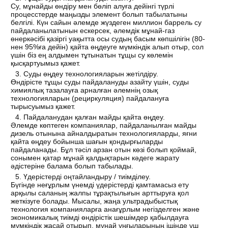
Су, мұнайды өндіру мен бөліп алуға дейінгі түрлі
процесстерде маңызды элемент болып табылатыны
белгілі. Күн сайын әлемде жүздеген миллион баррель су
пайдаланылатынын ескерсек, әлемдік мұнай-газ
өнеркәсібі қазіргі уақытта осы судың басым көпшілігін (80-
нен 95%ға дейін) қайта өңдеуге мүмкіндік алып отыр, сол
үшін біз ең алдымен тұтынатын тұщы су көлемін
қысқартуымыз қажет.
Суды өңдеу технологияларын жетілдіру.
Өндірісте тұщы суды пайдалануды азайту үшін, суды
химиялық тазалауға арналған әлемнің озық
технологияларын (рециркуляция) пайдалануға
тырысуымыз қажет.
Пайдаланудан қалған майды қайта өңдеу.
Әлемде көптеген компаниялар, пайдаланылған майды
дизель отынына айналдыратын технологияларды, яғни
қайта өңдеу бойынша шағын қондырғыларды
пайдаланады. Бұл тәсіл арзан отын көзі болып қоймай,
сонымен қатар мұнай қалдықтарын кәдеге жарату
әдістеріне балама болып табылады.
Үдерістерді оңтайландыру / тиімділеу.
Бүгінде неғұрлым үнемді үдерістерді қамтамасыз ету
арқылы саланың жалпы тұрақтылығын арттыруға қол
жеткізуге болады. Мысалы, жаңа ультрадыбыстық
технология компанияларға анағұрлым негізделген және
экономикалық тиімді өндірістік шешімдер қабылдауға
мүмкіндік жасай отырып, мұнай ұңғыларының ішінде үш