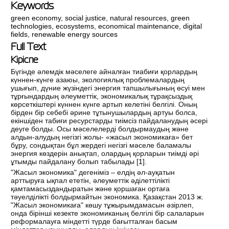
Keywords
green economy
,
social justice
,
natural resources
,
green
technologies
,
ecosystems
,
economical maintenance
,
digital
fields
,
renewable energy sources
Full Text
Кіріспе
Бүгінде әлемдік мәселеге айналған тиабиғи қорлардың
күннен-күнге азаюы, экологиялық проблемалардың
ушығып, дүние жүзіндегі энергия тапшылығының өсуі мен
тұрғындардың әлеуметтік, экономикалық тұрақсыздық
көрсеткіштері күннен күнге артып келетіні белгілі. Оның
бірден бір себебі әрине тұтынушылардың артуы болса,
екіншіден табиғи ресурстарды тиімсіз пайдаланудың әсері
деуге болды. Осы мәселелерді болдырмаудың және
алдын-алудың негізгі жолы- «жасыл экономикаға» бет
бұру, сондықтан бұл жердегі негізгі мәселе баламалы
энергия көздерін анықтап, олардың қорларын тиімді әрі
ұтымды пайдалану болып табылады [
1
].
"Жасыл экономика" дегеніміз – елдің әл-ауқатын
арттыруға ықпал ететін, әлеуметтік әділеттілікті
қамтамасыздандыратын және қоршаған ортаға
тәуелділікті болдырмайтын экономика. Қазақстан 2013 ж.
"Жасыл экономикаға" көшу тұжырымдамасын әзірлеп,
онда бірінші кезекте экономиканың белгілі бір салаларын
реформалауға міндетті түрде бағытталған басым