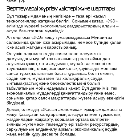
қажет [
3
].
Зерттеулерді жүргізу әдістері және шарттары
Бұл тұжырымдаманың негізінде – таза әрі жасыл
технологиялар жатқаны белгілі. Сонымен қатар, «ЖЭ»
елімізде күрделі экологиялық дағдарыстардың алдын –
алуға бағытталған мүмкіндік.
Ал енді осы «ЖЭ» көшу тұжырымдамасы Мұнай-газ
саласында қалай іске асырылады, немесе бүгінде қалай
іске асып жатқанын қарастырайық.
Ол үшін алдымен елдің саяси және әлеуметтік
дамуындағы мұнай-газ саласының рөлін айқындап
алуымыз қажет, яғни алдымен, мұнай-газ кешені ел
тәуелсіздігінің, оның экономикалық қауіпсіздігі мен ішкі
саяси тұрақтылығының басты құрамдас бөлігі екенін,
содан кейін, мұнай мен газ халықаралық сауда,
ынтымақтастық және бәсекелестік мәні болып
табылатынын мойындауымыз қажет. Бұл дегеніміз, тек
экономикалық мүдделерді қанағаттандыру ғана емес,
сонымен қатар саяси мақсаттарды жүзеге асыру екендігін
білдіреді.
Демек, еліміздің «Жасыл экономика» тұжырымдамасына
көшуі Қазақстан халқтарының әл-ауқаты мен тұрмыстық
жағдайларын жақсарту, қоршаған ортаға келтіретін
зиянды жүктемесін төмендету әрі табиғи ресурстардың
сарқылуының алдын-алу арқылы экономикалық өсудің
жаңа негізін құру десек те болады.