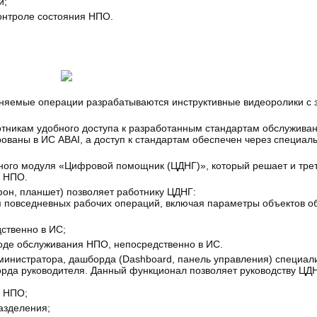
й;
онтроле состояния НПО.
лняемые операции разрабатываются инструктивные видеоролики с
тникам удобного доступа к разработанным стандартам обслужива
рованы в ИС ABAI, а доступ к стандартам обеспечен через специа
ого модуля «Цифровой помощник (ЦДНГ)», который решает и трет
и НПО.
он, планшет) позволяет работнику ЦДНГ:
 повседневных рабочих операций, включая параметры объектов о
ственно в ИС;
оде обслуживания НПО, непосредственно в ИС.
дминистратора, дашборда (Dashboard, панель управления) специал
рда руководителя. Данный функционал позволяет руководству ЦД
ю НПО;
азделения;