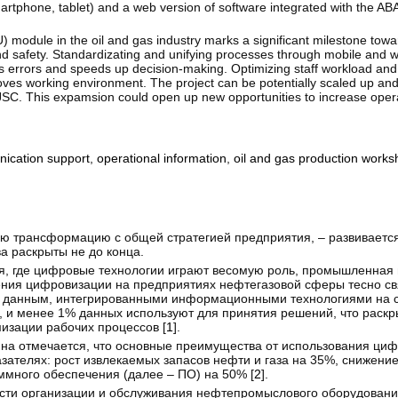
martphone, tablet) and a web version of software integrated with the A
 module in the oil and gas industry marks a significant milestone toward
d safety. Standardizating and unifying processes through mobile and w
s errors and speeds up decision-making. Optimizing staff workload and 
mproves working environment. The project can be potentially scaled up an
JSC. This expamsion could open up new opportunities to increase operat
ication support
,
operational information
,
oil and gas production works
 трансформацию с общей стратегией предприятия, – развивается
а раскрыты не до конца.
вля, где цифровые технологии играют весомую роль, промышленная 
ения цифровизации на предприятиях нефтегазовой сферы тесно с
им данным, интегрированными информационными технологиями на 
 и менее 1% данных используют для принятия решений, что раскр
зации рабочих процессов [
1
].
кина отмечается, что основные преимущества от использования ци
зателях: рост извлекаемых запасов нефти и газа на 35%, снижени
ммного обеспечения (далее – ПО) на 50% [
2
].
сти организации и обслуживания нефтепромыслового оборудовани