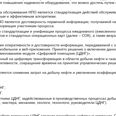
ля повышения надежности оборудования, что можно достичь путем
а обслуживания НПО является стандартизация действий обслужив
сным и эффективным алгоритмам.
 является достоверность первичной информации, получаемой не
формации участникам процесса.
 стандартизации и унификации процесса ежедневного (ежесменно
в и стандартных операционных карт (далее – СОК), а также визу
ния оперативности и достоверности информации, передаваемой с 
обильное и веб-приложения. Принято решение о включении данно
аименованием модуля «Цифровой помощник (ЦДНГ)».
нный на цифровую трансформацию в области добычи нефти и газа 
ктивности, сокращение времени на принятие управленческих реш
яется снижение затрат на добычу нефти и увеличение коэффицие
НГ;
Г.
ники ЦДНГ, задействованные в производственных процессах добы
мастера, механики, геологи, технологи, руководители ЦДНГ).
работе персонала ЦДНГ сделали российские нефтяные компании. 