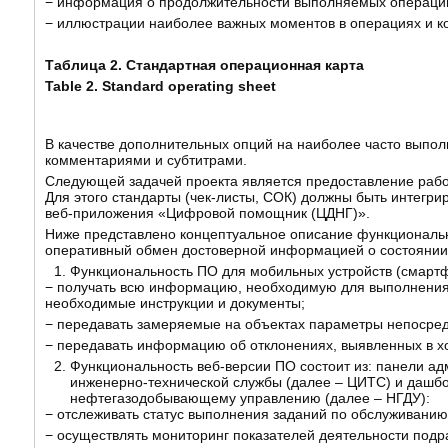
− информация о продолжительности выполняемых операци
− иллюстрации наиболее важных моментов в операциях и к
Таблица 2. Стандартная операционная карта
Table 2.
Standard operating sheet
В качестве дополнительных опций на наиболее часто выпо
комментариями и субтитрами.
Следующей задачей проекта является предоставление рабо
Для этого стандарты (чек-листы, СОК) должны быть интегри
веб-приложения «Цифровой помощник (ЦДНГ)».
Ниже представлено концептуальное описание функциональн
оперативный обмен достоверной информацией о состояни
Функциональность ПО для мобильных устройств (смартф
− получать всю информацию, необходимую для выполнения
необходимые инструкции и документы;
− передавать замеряемые на объектах параметры непосред
− передавать информацию об отклонениях, выявленных в х
Функциональность веб-версии ПО состоит из: панели а
инженерно-технической службы (далее – ЦИТС) и дашбо
нефтегазодобывающему управлению (далее – НГДУ):
− отслеживать статус выполнения заданий по обслуживани
− осуществлять мониторинг показателей деятельности подр