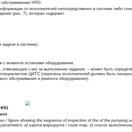
по обслуживанию НПО.
 информации от исполнителей непосредственно в системе либо сп
ания (рис. 7), которая содержит:
задачи в системе);
и с момента остановки оборудования;
 отвечающее (-ая) за выполнение задания, – может быть определ
 специалистом ЦИТС (перечень исполнителей должен быть синхрон
кого обслуживания и ремонта оборудования);
 НПО
ment
лки
/ figure showing the sequence of inspection of the of the pumping u
d parameters;
в
)
карта
маршрута
/ route map;
г
)
список
выполненн