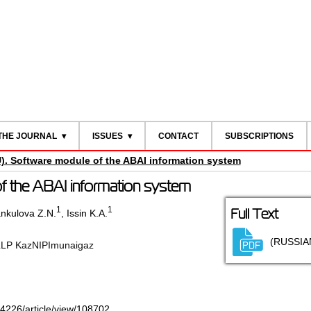
THE JOURNAL
ISSUES
CONTACT
SUBSCRIPTIONS
U). Software module of the ABAI information system
of the ABAI information system
1
1
Full Text
kulova Z.N.
,
Issin K.A.
(RUSSIA
LLP KazNIPImunaigaz
-4226/article/view/108702