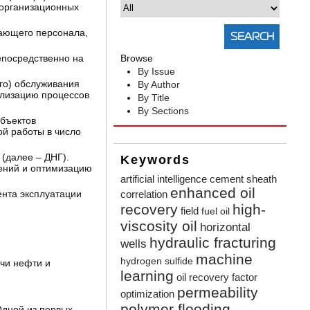
 организационных
ающего персонала,
посредственно на
Browse
By Issue
го) обслуживания
By Author
ализацию процессов
By Title
By Sections
объектов
й работы в число
(далее – ДНГ).
Keywords
ений и оптимизацию
artificial intelligence
cement sheath
enhanced oil
нта эксплуатации
correlation
recovery
high-
field
fuel oil
viscosity oil
horizontal
hydraulic fracturing
wells
machine
hydrogen sulfide
чи нефти и
learning
oil recovery factor
permeability
optimization
polymer flooding
Одной из первых