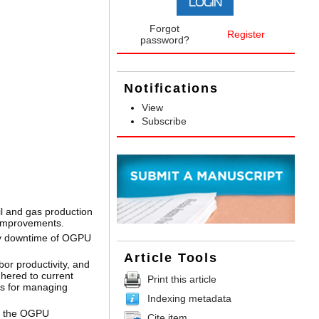
Forgot
Register
password?
Notifications
View
Subscribe
l and gas production
l improvements.
 by downtime of OGPU
Article Tools
bor productivity, and
hered to current
Print this article
ces for managing
Indexing metadata
of the OGPU
Cite item