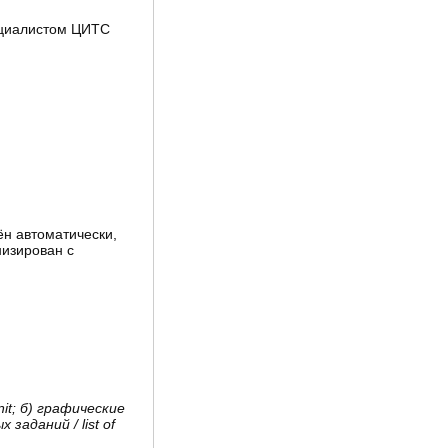
ециалистом ЦИТС
ён автоматически,
изирован с
nit;
б
)
графические
ых
заданий
/ list of