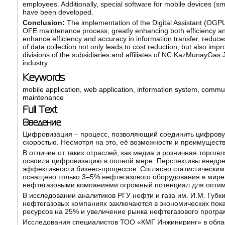
employees. Additionally, special software for mobile devices (s
have been developed.
Conclusion:
The implementation of the Digital Assistant (OGPU)
OFE maintenance process, greatly enhancing both efficiency an
enhance efficiency and accuracy in information transfer, reduce
of data collection not only leads to cost reduction, but also i
divisions of the subsidiaries and affiliates of NC KazMunayGas 
industry.
Keywords
mobile application
,
web application
,
information system
,
commun
maintenance
Full Text
Введение
Цифровизация – процесс, позволяющий соединить цифровую
скоростью. Несмотря на это, её возможности и преимуществ
В отличие от таких отраслей, как медиа и розничная торго
освоила цифровизацию в полной мере. Перспективы внедр
эффективности бизнес-процессов. Согласно статистическ
оснащено только 3–5% нефтегазового оборудования в мире,
нефтегазовыми компаниями огромный потенциал для оптими
В исследовании аналитиков РГУ нефти и газа им. И.М. Губ
нефтегазовых компаниях заключаются в экономических пока
ресурсов на 25% и увеличение рынка нефтегазового програ
Исследования специалистов ТОО «КМГ Инжиниринг» в обла