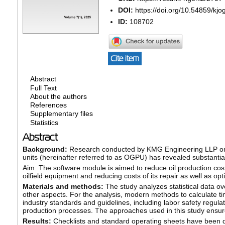
DOI:
https://doi.org/10.54859/kj
ID:
108702
Cite item
Abstract
Full Text
About the authors
References
Supplementary files
Statistics
Abstract
Background:
Research conducted by KMG Engineering LLP on th
units (hereinafter referred to as OGPU) has revealed substantia
Aim: The software module is aimed to reduce oil production co
oilfield equipment and reducing costs of its repair as well as 
Materials and methods:
The study analyzes statistical data ove
other aspects. For the analysis, modern methods to calculate t
industry standards and guidelines, including labor safety regula
production processes. The approaches used in this study ensure 
Results:
Checklists and standard operating sheets have been d