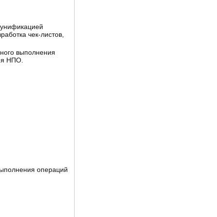
 унификацией
работка чек-листов,
чного выполнения
ия НПО.
выполнения операций