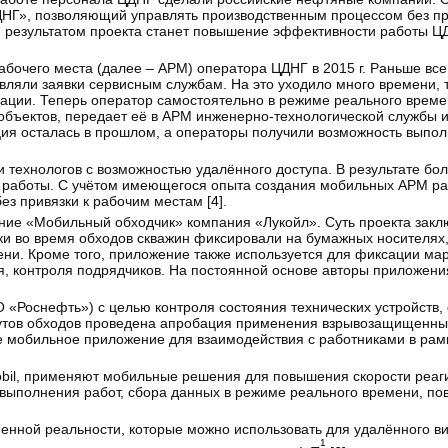
ДНГ», позволяющий управлять производственным процессом без пр
м результатом проекта станет повышение эффективности работы ЦД
бочего места (далее – АРМ) оператора ЦДНГ в 2015 г. Раньше все
вляли заявки сервисным службам. На это уходило много времени, 
ации. Теперь оператор самостоятельно в режиме реального време
бъектов, передает её в АРМ инженерно-технологической службы 
ия осталась в прошлом, а операторы получили возможность выпол
 технологов с возможностью удалённого доступа. В результате бо
 работы. С учётом имеющегося опыта создания мобильных АРМ ра
ез привязки к рабочим местам [
4
].
ние «Мобильный обходчик» компания «Лукойл». Суть проекта закл
ки во время обходов скважин фиксировали на бумажных носителях,
ни. Кроме того, приложение также используется для фиксации ма
я, контроля подрядчиков. На постоянной основе авторы приложени
Роснефть») с целью контроля состояния технических устройств,
рутов обходов проведена апробация применения взрывозащищенн
ое мобильное приложение для взаимодействия с работниками в рам
nmobil, применяют мобильные решения для повышения скорости реа
 выполнения работ, сбора данных в режиме реального времени, п
ненной реальности, которые можно использовать для удалённого в
1