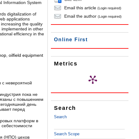
BAI Information System
Email this article
(Login required)
s digitalization of
Email the author
(Login required)
eb applications
increasing the quality
d implemented in other
ional efficiency in the
Online First
hop
,
oilfield equipment
Metrics
 с невероятной
индустрия пока не
вязаны с повышением
сегодняшний день
Search
ывает перед
Search
фровых платформ в
е себестоимости
Search Scope
я (НПО) цехов