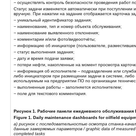
− осуществлять контроль безопасности проведения работ 
Статус задачи изменяется автоматически при поступлении
вручную. При нажатии на задание отображается карточка зад
− уникальный идентификатор задания;
− наименование, тип и номер объекта обслуживания;
− наименование выявленного отклонения;
− комментарии и/или фото/видеоотчёты;
− информацию об инициаторе (пользователе, разместившем 
− статус выполнения задания;
− дату и время подачи заявки;
− потери нефти, накопленные на момент просмотра карточк
− информация об исполнителе – подразделение или служба,
либо инициатором при размещении задачи в системе, либо
используемым на предприятии ПО по организации техничес
− выполненные работы – заполняется исполнителем;
− поле для текстового комментария.
Рисунок 1. Рабочие панели ежедневного обслуживания
Figure 1. Daily maintenance dashboards for oilfield equip
а
)
рисунок
с
последовательностью
осмотра
станка
-
кача
данные
замеряемых
параметров
/ graphic data of measure
completed tasks