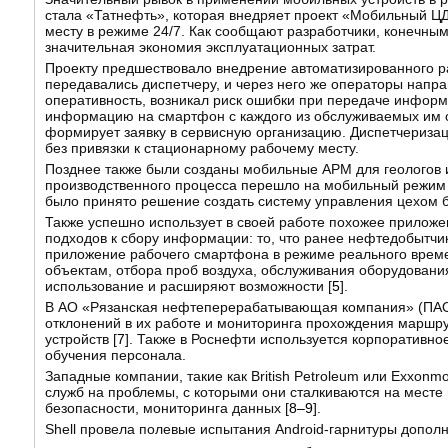
стала «Татнефть», которая внедряет проект «Мобильный Ц
месту в режиме 24/7. Как сообщают разработчики, конечны
значительная экономия эксплуатационных затрат.
Проекту предшествовало внедрение автоматизированного ра
передавались диспетчеру, и через него же операторы напра
оперативность, возникал риск ошибки при передаче информ
информацию на смартфон с каждого из обслуживаемых им о
формирует заявку в сервисную организацию. Диспетчеризац
без привязки к стационарному рабочему месту.
Позднее также были созданы мобильные АРМ для геологов и
производственного процесса перешло на мобильный режим
было принято решение создать систему управления цехом б
Также успешно использует в своей работе похожее приложе
подходов к сбору информации: то, что ранее нефтедобытчи
приложение рабочего смартфона в режиме реального време
объектам, отбора проб воздуха, обслуживания оборудовани
использование и расширяют возможности [
5
].
В АО «Рязанская нефтеперерабатывающая компания» (ПАО «
отклонений в их работе и мониторинга прохождения марш
устройств [
7
]. Также в Роснефти используется корпоративн
обучения персонала.
Западные компании, такие как British Petroleum или Exxo
служб на проблемы, с которыми они сталкиваются на месте
безопасности, мониторинга данных [
8–9
].
Shell провела полевые испытания Android-гарнитуры допол