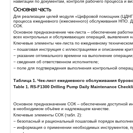
навигации по документам, контроля рабочего процесса и в
Основная часть
Для реализации целей модуля «Цифровой помощник (ЦДНГ)»
процесса ежедневного (ежесменного) обслуживания НПО. Дл
СОК.
Основное предназначение чек-листа – обеспечение работ
всех контрольных и обслуживающих операций, выявления на
Ключевые элементы чек-листа по ежедневному техническому
− пошаговая инструкция с иллюстрациями и описанием кри
− указание оптимального времени на выполнение операции
− сведения об ответственном исполнителе;
− поле для подтверждения выполнения контрольной операц
Таблица 1. Чек-лист ежедневного обслуживания бурово
Table 1. RS-F1300 Drilling Pump Daily Maintenance Checkli
Основное предназначение СОК – обеспечение доступной и
в необходимом объёме и надлежащем качестве.
Ключевые элементы СОК (табл. 2):
− безопасный и рациональный пошаговый порядок выполне
− информация о применении необходимых инструментов, п