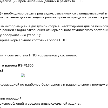
изуализации промышленных данных в рамках IoT
[
6
].
 необходимо решить ряд задач, связанных со стандартизацией и
я решения данных задач в рамках проекта предусматривается раз
ника информацией в доступной форме, необходимой для безошибо
 ранней стадии отклонения от нормального технического состоян
 обслуживанию (табл. 1):
териев нормального состояния узлов НПО;
;
ии и соответствия НПО нормальному состоянию.
го насоса RS-F1300
st
нформацией по наиболее безопасному и рациональному порядку 
ния операций;
риспособлений и средств индивидуальной защиты;