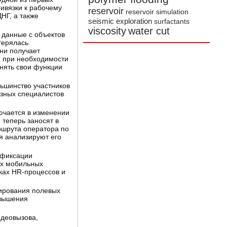
ивязки к рабочему
reservoir
reservoir simulation
НГ, а также
seismic exploration
surfactants
viscosity
water cut
 данные с объектов
терялась
ни получает
и при необходимости
нять свои функции
льшинство участников
зных специалистов
ючается в изменении
 теперь заносят в
ршрута оператора по
я анализируют его
 фиксации
ых мобильных
ках HR-процессов и
гирования полевых
овышения
идеовызова,