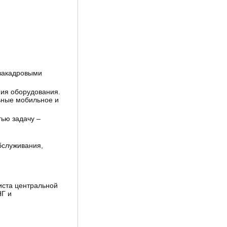
 закадровыми
ния оборудования.
льные мобильное и
ью задачу –
бслуживания,
иста центральной
НГ и