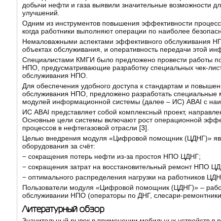
добычи нефти и газа выявили значительные возможности д
улучшений.
Одним из инструментов повышения эффективности процесс
когда работники выполняют операции по наиболее безопа
Немаловажными аспектами эффективного обслуживания НПО
объектах обслуживания, и оперативность передачи этой ин
Специалистами КМГИ было предложено провести работы по
НПО, предусматривающие разработку специальных чек-листо
обслуживания НПО.
Для обеспечения удобного доступа к стандартам и повыше
обслуживания НПО, предложено разработать специальные м
модулей информационной системы (далее – ИС) ABAI с н
ИС ABAI представляет собой комплексный проект, направле
Основные цели системы включают рост операционной эффе
процессов в нефтегазовой отрасли [
3
].
Целью внедрения модуля «Цифровой помощник (ЦДНГ)» явл
оборудования за счёт:
− сокращения потерь нефти из-за простоя НПО ЦДНГ;
− сокращения затрат на восстановительный ремонт НПО ЦД
− оптимального распределения нагрузки на работников ЦДН
Пользователи модуля «Цифровой помощник (ЦДНГ)» – работ
обслуживании НПО (операторы по ДНГ, слесари-ремонтники, 
Литературный обзор
Значительный рывок в применении мобильных устройств в 