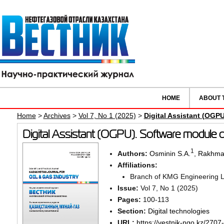
HOME
ABOUT 
Home
>
Archives
>
Vol 7, No 1 (2025)
>
Digital Assistant (OGP
Digital Assistant (OGPU). Software module 
1
Authors:
Osminin S.A.
,
Rakhman
Affiliations:
Branch of KMG Engineering 
Issue:
Vol 7, No 1 (2025)
Pages:
100-113
Section:
Digital technologies
URL:
https://vestnik-ngo.kz/2707