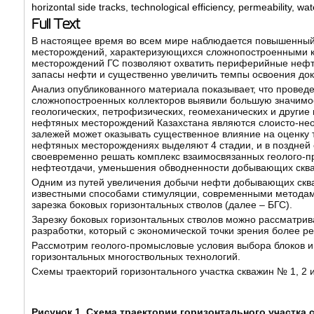
horizontal side tracks
,
technological efficiency
,
permeability
,
wat
Full Text
В настоящее время во всем мире наблюдается повышенный и
месторождений, характеризующихся сложнопостроенными к
месторождений ГС позволяют охватить периферийные нефте
запасы нефти и существенно увеличить темпы освоения док
Анализ опубликованного материала показывает, что провед
сложнопостроенных коллекторов выявили большую значимос
геологических, петрофизических, геомеханических и други
нефтяных месторождений Казахстана являются слоисто-нео
залежей может оказывать существенное влияние на оценку 
нефтяных месторождениях выделяют 4 стадии, и в поздней
своевременно решать комплекс взаимосвязанных геолого-п
нефтеотдачи, уменьшения обводненности добывающих скваж
Одним из путей увеличения добычи нефти добывающих сква
известными способами стимуляции, современными методами
зарезка боковых горизонтальных стволов (далее – БГС).
Зарезку боковых горизонтальных стволов можно рассматрив
разработки, который с экономической точки зрения более 
Рассмотрим геолого-промысловые условия выбора блоков и
горизонтальных многоствольных технологий.
Схемы траекторий горизонтального участка скважин № 1, 2 и
Рисунок 1. Схема траектории горизонтального участка с