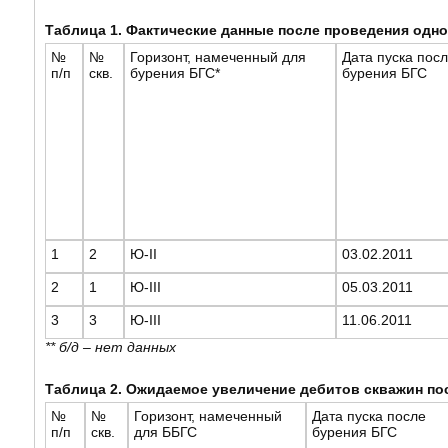
Таблица 1. Фактические данные после проведения одн
№
№
Горизонт, намеченный для
Дата пуска пос
п/п
скв.
бурения БГС*
бурения БГС
1
2
Ю-II
03.02.2011
2
1
Ю-III
05.03.2011
3
3
Ю-III
11.06.2011
** б/д – нет данных
Таблица 2. Ожидаемое увеличение дебитов скважин по
№
№
Горизонт, намеченный
Дата пуска после
п/п
скв.
для ББГС
бурения БГС