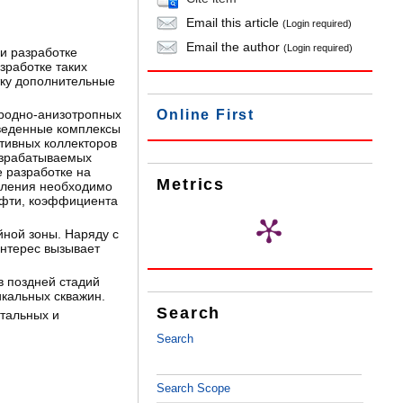
Email this article
(Login required)
Email the author
(Login required)
и разработке
азработке таких
тку дополнительные
ородно-анизотропных
Online First
оведенные комплексы
тивных коллекторов
азрабатываемых
 разработке на
Metrics
вления необходимо
ефти, коэффициента
ной зоны. Наряду с
нтерес вызывает
в поздней стадий
икальных скважин.
Search
тальных и
Search
Search Scope