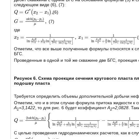
следующем виде (6), (7):
Q
=
G
*
(
x
2
-
x
1
)
,
(6)
G
p
c
=
)
π
μ
,
k
h
(
p
k
-
(7)
где
x
2
=
1
ln
A
1
R
l
+
a
+
h
l
+
a
ln
h
2
π
r
c
1
sin
π
z
0
/
h
,
x
1
=
1
ln
A
1
R
a
+
h
Отметим, что все выше полученные формулы относятся к с
БГС.
Проведенные в одной и той же скважине две БГС, проекция 
Рисунок 6. Схема проекции сечения кругового пласта 
подошву пласта
Требуется определить объемы дополнительной добычи нефт
Отметим, что и в этом случае формула притока жидкости к 
A
=3,1422
, то для рис. 6 будет коэффициент
A
=2,0828
. Та
1
2
Q
1
ln
=
A
2
π
2
R
k
h
a
(
+
p
h
k
a
-
ln
p
c
h
)
2
μ
π
1
r
ln
c
A
1
sin
2
R
l
π
+
z
a
0
+
/
h
h
l
+
a
ln
h
2
π
r
c
1
sin
π
z
0
/
h
-
С целью проведения гидродинамических расчетов, как в слу
Q
=
G
*
(
y
2
-
y
1
)