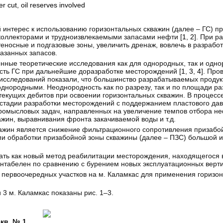
er cut
,
oil reserves involved
нтерес к использованию горизонтальных скважин (далее – ГС) пр
оллекторами и трудноизвлекаемыми запасами нефти [
1
,
2
]. При р
носные и подгазовые зоны, увеличить дренаж, вовлечь в разрабо
азанных запасов.
енные теоретические исследования как для однородных, так и одн
ть ГС при дальнейшие доразработке месторождений [
1
,
3
,
4
]. Пр
е исследований показали, что большинство разрабатываемых продук
днородными. Неоднородность как по разрезу, так и по площади р
текущих дебитов при освоении горизонтальных скважин. В процессе
 стадии разработки месторождений с поддержанием пластового да
ромысловых задач, направленных на увеличение темпов отбора н
ин, выравнивания фронта закачиваемой воды и т.д.
жин является снижение фильтрационного сопротивления призабой
 обработки призабойной зоны скважины (далее – ПЗС) большой и
ать как новый метод реабилитации месторождения, находящегося 
рентабелен по сравнению с бурением новых эксплуатационных верт
 первоочередных участков на м. Каламкас для применения горизон
 3 м. Каламкас показаны рис. 1–3.
кв. № 1