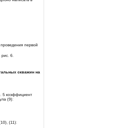
 проведения первой
рис. 6.
тальных скважин на
с. 5 коэффициент
ла (9):
0), (11):