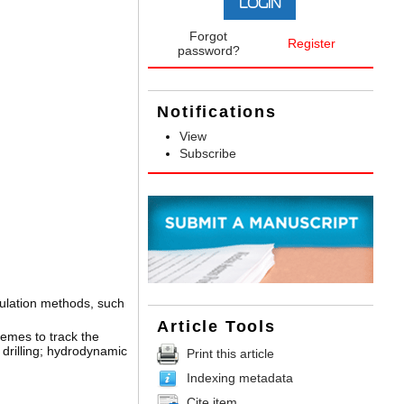
Forgot
Register
password?
Notifications
View
Subscribe
imulation methods, such
Article Tools
hemes to track the
l drilling; hydrodynamic
Print this article
Indexing metadata
Cite item