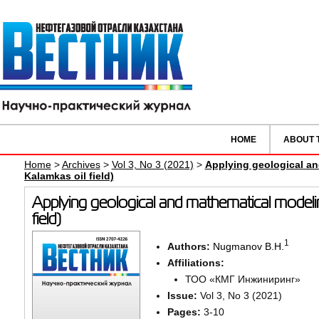
HOME
ABOUT 
Home
>
Archives
>
Vol 3, No 3 (2021)
>
Applying geological and
Kalamkas oil field)
Applying geological and mathematical modeling t
field)
1
Authors:
Nugmanov B.H.
Affiliations:
ТОО «КМГ Инжиниринг»
Issue:
Vol 3, No 3 (2021)
Pages:
3-10