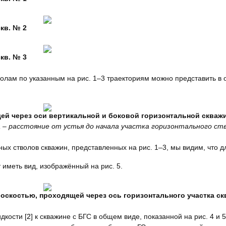
кв. № 2
кв. № 3
волам по указанным на рис. 1–3 траекториям можно представить в
щей через оси вертикальной и боковой горизонтальной скваж
a – расстояние от устья до начала участка горизонтального ст
ых стволов скважин, представленных на рис. 1–3, мы видим, что д
 иметь вид, изображённый на рис. 5.
плоскостью, проходящей через ось горизонтального участка с
дкости [
2
] к скважине с БГС в общем виде, показанной на рис. 4 и 5