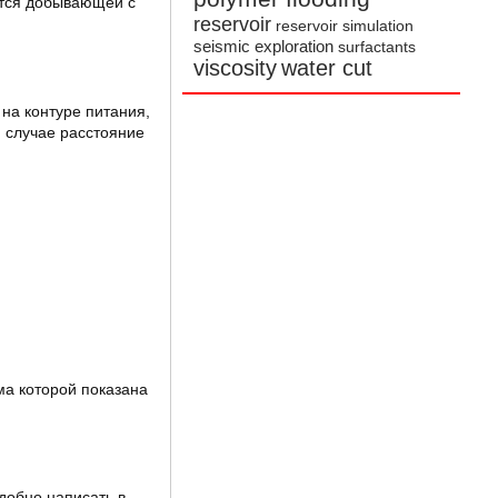
ется добывающей с
reservoir
reservoir simulation
seismic exploration
surfactants
viscosity
water cut
на контуре питания,
м случае расстояние
ма которой показана
добно написать в