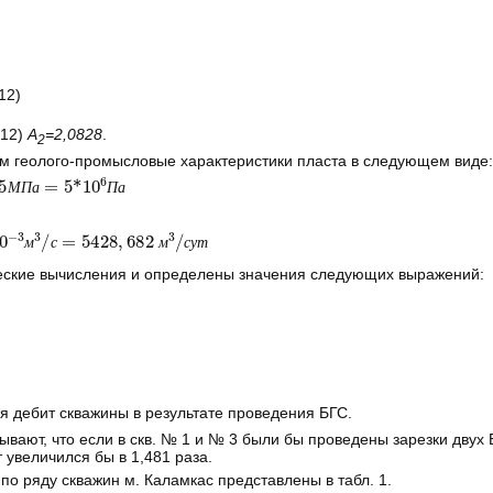
a
ln
h
2
π
r
c
1
sin
π
z
0
/
h
12)
(12)
A
=2,0828
.
2
 геолого-промысловые характеристики пласта в следующем виде:
а
=
5
*
10
6
П
а
М
П
а
П
а
а
3
*
10
-
3
П
а
*
с
=
62
,
832
*
10
-
м
с
м
с
у
т
ческие вычисления и определены значения следующих выражений:
ся дебит скважины в результате проведения БГС.
вают, что если в скв. № 1 и № 3 были бы проведены зарезки двух Б
т увеличился бы в 1,481 раза.
по ряду скважин м. Каламкас представлены в табл. 1.