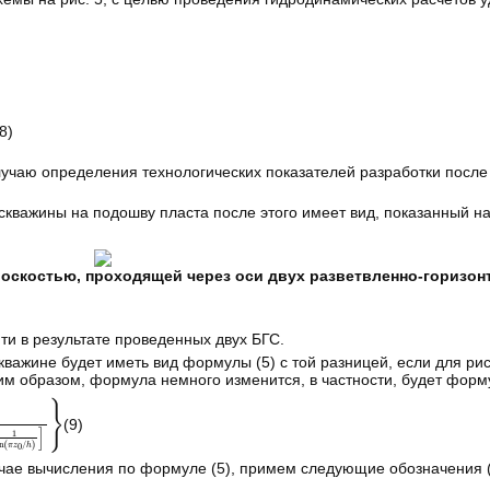
a
ln
h
2
π
r
c
1
sin
π
z
0
/
h
(8)
лучаю определения технологических показателей разработки после
скважины на подошву пласта после этого имеет вид, показанный на 
плоскостью, проходящей через оси двух разветвленно-горизон
и в результате проведенных двух БГС.
скважине будет иметь вид формулы (5) с той разницей, если для ри
ким образом, формула немного изменится, в частности, будет форму
(9)
чае вычисления по формуле (5), примем следующие обозначения (1