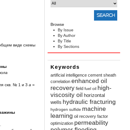
Browse
By Issue
By Author
By Title
 общем виде схемы
By Sections
ины
Keywords
вола
artificial intelligence
cement sheath
enhanced oil
correlation
ля скв. № 1 и 3
а =
recovery
high-
field
fuel oil
viscosity oil
horizontal
hydraulic fracturing
wells
machine
hydrogen sulfide
кважины
learning
oil recovery factor
permeability
optimization
.
polymer flooding