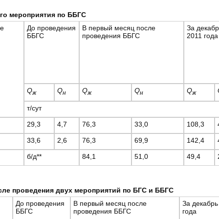
ого мероприятия по ББГС
ле
До проведения
В первый месяц после
За декабр
ББГС
проведения ББГС
2011 года
Q
Q
Q
Q
Q
ж
н
ж
н
ж
т/сут
29,3
4,7
76,3
33,0
108,3
33,6
2,6
76,3
69,9
142,4
б/д**
84,1
51,0
49,4
сле проведения двух мероприятий по БГС и ББГС
До проведения
В первый месяц после
За декабрь
ББГС
проведения ББГС
года