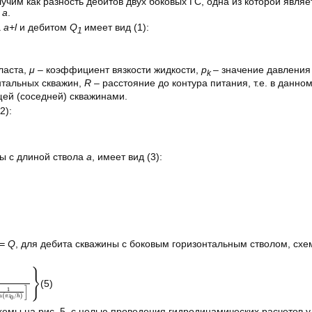
учим как разность дебитов двух боковых ГС, одна из которой явля
a
.
а
a+l
и дебитом
Q
имеет вид (1):
1
ласта,
μ
– коэффициент вязкости жидкости,
p
– значение давления 
k
нтальных скважин,
R
– расстояние до контура питания, т.е. в данно
ей (соседней) скважинами.
2):
ы с длиной ствола
a
, имеет вид (3):
= Q
, для дебита скважины с боковым горизонтальным стволом, схе
(5)
емы на рис. 5, с целью проведения гидродинамических расчетов у