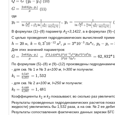
(10)
G
p
c
=
)
2
μ
π
k
h
(
p
k
-
(11)
где
y
2
=
1
ln
A
2
R
l
+
a
+
h
l
+
a
ln
h
2
π
r
c
1
sin
π
z
0
/
h
,
y
1
=
1
ln
A
2
R
a
+
h
(
В формулах (1)–(8) параметр
A
=3,1422
, а в формулах (9)–
1
С целью проведения гидродинамических вычислений примем
h
=
20
м
,
k
=
0
,
3
*
10
-
12
м
2
,
μ
=
3
*
10
-
3
П
а
*
с
,
p
k
-
p
c
=
5
М
П
м
м
П
а
с
Для этих значений параметров:
G
3
м
=
3
2
/
π
с
k
=
h
5428
(
p
k
-
,
p
682
c
)
μ
=
м
2
3
*
/
3
с
,
у
1416
т
*
0
,
3
*
10
-
12
м
2
*
20
м
*
5
*
10
6
П
м
м
П
а
П
а
с
По формулам (5)–(8) и (9)–(12) произведены гидродинами
- для скв. № 1 и № 3
a=100 м, l=300 м
получили:
k
1
=
0
,
547
0
,
357
=
1
,
532
- для скв. № 2
a=100 м, l=250 м
получили:
k
2
=
0
,
440
0
,
297
=
1
,
481
Коэффициенты
k
и
k
показывают, во сколько раз увеличит
1
2
Результаты проведенных гидродинамических расчетов показы
жидкости) увеличились бы 1,532 раза, а на скв. № 2 ее деби
Результаты сопоставления фактических данных зарезки БГС 