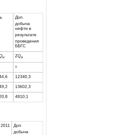
ь
Доп.
добыча
нефти в
результате
проведения
ББГС
Q
ΣQ
н
н
т
44,6
12340,3
49,2
13602,3
20,8
4810,1
 2011
Доп.
добыча