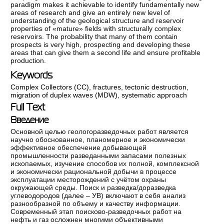
paradigm makes it achievable to identify fundamentally new
areas of research and give an entirely new level of
understanding of the geological structure and reservoir
properties of «mature» fields with structurally complex
reservoirs. The probability that many of them contain
prospects is very high, prospecting and developing these
areas that can give them a second life and ensure profitable
production.
Keywords
Complex Collectors (CC)
,
fractures
,
tectonic destruction
,
migration of duplex waves (MDW)
,
systematic approach
Full Text
Введение
Основной целью геологоразведочных работ является
научно обоснованное, планомерное и экономически
эффективное обеспечение добывающей
промышленности разведанными запасами полезных
ископаемых, изучение способов их полной, комплексной
и экономически рациональной добычи в процессе
эксплуатации месторождений с учётом охраны
окружающей среды. Поиск и разведка/доразведка
углеводородов (далее – УВ) включают в себя анализ
разнообразной по объему и качеству информации.
Современный этап поисково-разведочных работ на
нефть и газ осложнен многими объективными