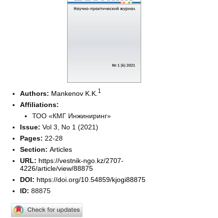
1
Authors:
Mankenov K.K.
Affiliations:
ТОО «КМГ Инжиниринг»
Issue:
Vol 3, No 1 (2021)
Pages:
22-28
Section:
Articles
URL:
https://vestnik-ngo.kz/2707-
4226/article/view/88875
DOI:
https://doi.org/10.54859/kjogi88875
ID:
88875