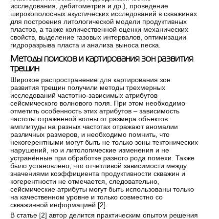
исследования, дебитометрия и др.), проведение
широкополосных акустических исследований в скважинах
для построения литологической модели продуктивных
пластов, а также количественной оценки механических
свойств, выделение газовых интервалов, оптимизации
гидроразрыва пласта и анализа выноса песка.
Методы поисков и картирования зон развития
трещин
Широкое распространение для картирования зон
развития трещин получили методы трехмерных
исследований частотно-зависимых атрибутов
сейсмического волнового поля. При этом необходимо
отметить особенность этих атрибутов – зависимость
частоты отраженной волны от размера объектов:
амплитуды на разных частотах отражают аномалии
различных размеров, и необходимо помнить, что
некогерентными могут быть не только зоны тектонических
нарушений, но и литологические изменения и не
устранённые при обработке разного рода помехи. Также
было установлено, что отчетливой зависимости между
значениями коэффициента продуктивности скважин и
когерентности не отмечается, следовательно,
сейсмические атрибуты могут быть использованы только
на качественном уровне и только совместно со
скважинной информацией [
2
].
В статье [
2
] автор делится практическим опытом решения