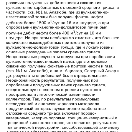
различия полученных дебитов нефти скважин из
вулканогенно-карбонатных отложений среднего триаса, в
частности, скв. №1 м. Алатюбе, где из вулканогенно-
известняковой толщи был получен фонтан нефти
3
дебитом более 1500 м
/сут на 16 мм штуцере, а при
опробовании вулканогенно-доломитовой пачки был
3
получен дебит нефти более 400 м
/сут на 10 мм
штуцере. Но при этом необходимо отметить, что большее
количество высокодебитных притоков получено из
вулканогенно-доломитовой толщи, где и локализованы
основные разведанные запасы среднего триаса.
Неоднозначные результаты получены при опробовании
вулканогенно-известняковой пачки, где в отдельных
скважинах получены фонтанные притоки нефти и газа
(скв. №1 м. Алатюбе), а на м. Ащиагар, Северный Аккар и
др. результаты опробований были отрицательными.
Неоднозначность результатов, полученных при
опробовании продуктивных пачек среднего триаса,
свидетельствует о сложном строении пустотного
пространства и литологической изменчивости
коллекторов. Так, по результатам промысловых
исследований и анализов кернового материала
продуктивный интервал вулканогенно-карбонатных
отложений среднего триаса включает порово-
каверновые, каверно-поровые, трещинно-кавернозный и
трещинный типы коллекторов, что является результатом
тектонической перестройки, способствовавшей активному