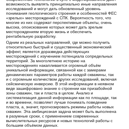
возможность выявлять принципиально иные направления
исследований и могут дать обновленный уровень
понимания геологического строения и особенностей ФЕС
«зрелых» месторождений с СПК. Вероятность того, что
многие из них содержат перспективные объекты, очень
высока, опоискование которых может дать зрелым
месторождениям вторую жизнь и обеспечить
рентабельную разработку.
Одним из реальных направлений, где можно получить
относительно быстрый и существенный экономический
эффект, является доразведка действующих
месторождений с изучением потенциала сопредельных
территорий. За многолетнюю историю на
месторождениях накапливается огромный объём
уникальной информации, связанной как с замерами
динамических параметров работы каждой скважины, так
и с огромным количеством других исследований, включая
сейсмическую инверсию. В этой информации в неявном
виде зашифровано знание о строении как призабойной
зоны скважин, так и пласта в целом. Анализ и
систематизация данной информации как по площади, так
и во времени, позволяет лучше понимать поведение
пласта, а, значит, прогнозировать режимы работы новых
скважин. Эта амбициозная задача может быть выполнена
в разумные сроки, с применением современных
вычислительных ресурсов и новых технологий работы с
большим объёмом данных.