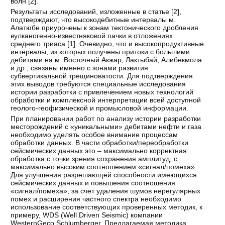
волн [
2
].
Результаты исследований, изложенные в статье [
2
],
подтверждают, что высокодебитные интервалы м.
Алатюбе приурочены к зонам тектонического дробления
вулканогенно-известняковой пачки в отложениях
среднего триаса [
1
]. Очевидно, что и высокопродуктивные
интервалы, из которых получены притоки с большими
дебитами на м. Восточный Акжар, Лактыбай, Алибекмола
и др., связаны именно с зонами развития
субвертикальной трещиноватости. Для подтверждения
этих выводов требуются специальные исследования
истории разработки с привлечением новых технологий
обработки и комплексной интерпретации всей доступной
геолого-геофизической и промысловой информации.
При планировании работ по анализу истории разработки
месторождений с «уникальными» дебитами нефти и газа
необходимо уделять особое внимание процессам
обработки данных. В части обработки/переобработки
сейсмических данных это – максимально корректная
обработка с точки зрения сохранения амплитуд, с
максимально высоким соотношением «сигнал/помеха».
Для улучшения разрешающей способности имеющихся
сейсмических данных и повышения соотношения
«сигнал/помеха», за счет удаления шумов нерегулярных
помех и расширения частного спектра необходимо
использование соответствующих проверенных методик, к
примеру, WDS (Well Driven Seismic) компании
WesternGeco Schlumberger. Предлагаемая методика