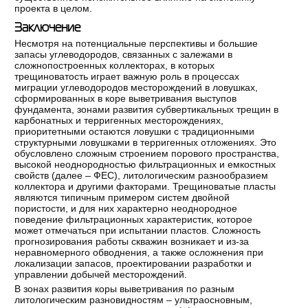
проекта в целом.
Заключение
Несмотря на потенциальные перспективы и большие
запасы углеводородов, связанных с залежами в
сложнопостроенных коллекторах, в которых
трещиноватость играет важную роль в процессах
миграции углеводородов месторождений в ловушках,
сформированных в коре выветривания выступов
фундамента, зонами развития субвертикальных трещин в
карбонатных и терригенных месторождениях,
приоритетными остаются ловушки с традиционными
структурными ловушками в терригенных отложениях. Это
обусловлено сложным строением порового пространства,
высокой неоднородностью фильтрационных и емкостных
свойств (далее – ФЕС), литологическим разнообразием
коллектора и другими факторами. Трещиноватые пласты
являются типичным примером систем двойной
пористости, и для них характерно неоднородное
поведение фильтрационных характеристик, которое
может отмечаться при испытании пластов. Сложность
прогнозирования работы скважин возникает и из-за
неравномерного обводнения, а также осложнения при
локализации запасов, проектировании разработки и
управлении добычей месторождений.
В зонах развития коры выветривания по разным
литологическим разновидностям – ультраосновным,