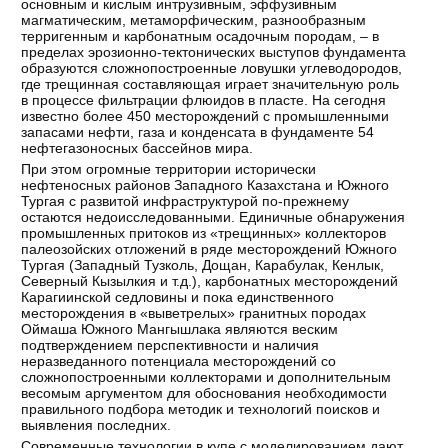
основным и кислым интрузивным, эффузивным
магматическим, метаморфическим, разнообразным
терригенным и карбонатным осадочным породам, – в
пределах эрозионно-тектонических выступов фундамента
образуются сложнопостроенные ловушки углеводородов,
где трещинная составляющая играет значительную роль
в процессе фильтрации флюидов в пласте. На сегодня
известно более 450 месторождений с промышленными
запасами нефти, газа и конденсата в фундаменте 54
нефтегазоносных бассейнов мира.
При этом огромные территории исторически
нефтеносных районов Западного Казахстана и Южного
Тургая с развитой инфраструктурой по-прежнему
остаются недоисследованными. Единичные обнаружения
промышленных притоков из «трещинных» коллекторов
палеозойских отложений в ряде месторождений Южного
Тургая (Западный Тузколь, Дощан, Карабулак, Кенлык,
Северный Кызылкия и т.д.), карбонатных месторождений
Карагиинской седловины и пока единственного
месторождения в «выветрелых» гранитных породах
Оймаша Южного Мангышлака являются веским
подтверждением перспективности и наличия
неразведанного потенциала месторождений со
сложнопостроенными коллекторами и дополнительным
весомым аргументом для обоснования необходимости
правильного подбора методик и технологий поисков и
выявления последних.
Современные технологии в купе с моделированием дают