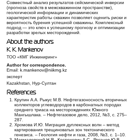
Совместный анализ результатов сейсмической инверсии
(прогноза свойств в межскважинном пространстве),
геологической информации и динамических
характеристик работы скважин позволяет оценить риски и
вероятность бурения успешной скважины. Комплексный
подход — это ключ к успешному прогнозу и оптимизации
разработки зрелых месторождений.
About the authors
K. K. Mankenov
ТОО «КМГ Инжиниринг»
Author for correspondence.
Email:
k.mankenov@niikmg.kz
эксперт
Kazakhstan, Нур-Султан
References
Крупин А.А. Рыкус М.В. Нефтегазоносность вторичных
коллекторов углеводородов в карбонатных породах
среднего триаса на месторождениях Южного
Мангышлака. – Нефтегазовое дело, 2012, №3, с. 275–
287.
Хромова И.Ю. Миграция дуплексных волн – метод
картирования трещиноватых зон тектонического
генезиса. – Геология нефти и газа, 2008, №3, с. 1–10.
Мармалевский Н.Я., Костюкевич А.С., Роганов Ю.В.,