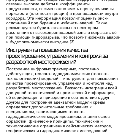
связаны высокие дебиты и коэффициенты
продуктивности, весьма важно иметь оценку величины
пористости (плотности трещин) и проницаемости внутри
коридора. Эта информация позволит оценить риски
осложнений при бурении и избежать аварий. Также
рекомендуется бурить скважины на некотором
расстоянии от высокопроницаемой зоны и вскрывать её
при помощи гидроразрыва, что позволит избежать аварий
и будет экономически выгоднее [
3
].
Инструменты повышения качества
проектирования, управления и контроля за
разработкой месторождений
Построение цифровых трехмерных, постоянно
действующих, геолого-гидродинамических (геолого-
технологических) моделей – инструмент для повышения
качества проектирования, управления и контроля над
разработкой месторождений. Важность интеграции всей
доступной геологической и промысловой информации,
её верификация и приведение в соответствие с друг
другом для построения адекватной модели среды
определяют дополнительные требования к
специалистам, занимающимся геолого-
гидродинамическим моделированием: знания основ
обработки, физические принципы, технические и
технологические ограничения сейсмических методов,
геофизических и гидродинамических исследований