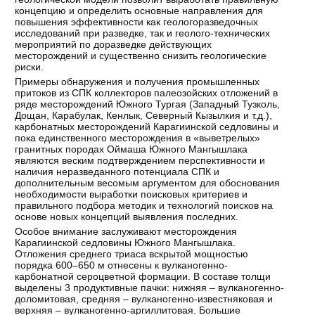
концепцию и определить основные направления для
повышения эффективности как геологоразведочных
исследований при разведке, так и геолого-технических
мероприятий по доразведке действующих
месторождений и существенно снизить геологические
риски.
Примеры обнаружения и получения промышленных
притоков из СПК коллекторов палеозойских отложений в
ряде месторождений Южного Тургая (Западный Тузколь,
Дощан, Карабулак, Кенлык, Северный Кызылкия и т.д.),
карбонатных месторождений Карагиинской седловины и
пока единственного месторождения в «выветрелых»
гранитных породах Оймаша Южного Мангышлака
являются веским подтверждением перспективности и
наличия неразведанного потенциала СПК и
дополнительным весомым аргументом для обоснования
необходимости выработки поисковых критериев и
правильного подбора методик и технологий поисков на
основе новых концепций выявления последних.
Особое внимание заслуживают месторождения
Карагиинской седловины Южного Мангышлака.
Отложения среднего триаса вскрытой мощностью
порядка 600–650 м отнесены к вулканогенно-
карбонатной сероцветной формации. В составе толщи
выделены 3 продуктивные пачки: нижняя – вулканогенно-
доломитовая, средняя – вулканогенно-известняковая и
верхняя – вулканогенно-аргиллитовая. Большие