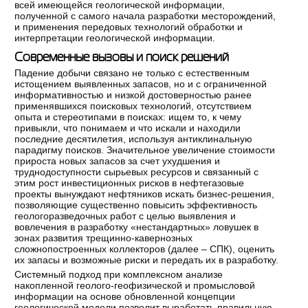
всей имеющейся геологической информации,
полученной с самого начала разработки месторождений,
и применения передовых технологий обработки и
интерпретации геологической информации.
Современные вызовы и поиск решений
Падение добычи связано не только с естественным
истощением выявленных запасов, но и с ограниченной
информативностью и низкой достоверностью ранее
применявшихся поисковых технологий, отсутствием
опыта и стереотипами в поисках: ищем то, к чему
привыкли, что понимаем и что искали и находили
последние десятилетия, используя антиклинальную
парадигму поисков. Значительное увеличение стоимости
прироста новых запасов за счет ухудшения и
труднодоступности сырьевых ресурсов и связанный с
этим рост инвестиционных рисков в нефтегазовые
проекты вынуждают нефтяников искать бизнес-решения,
позволяющие существенно повысить эффективность
геологоразведочных работ с целью выявления и
вовлечения в разработку «нестандартных» ловушек в
зонах развития трещинно-кавернозных
сложнопостроенных коллекторов (далее – СПК), оценить
их запасы и возможные риски и передать их в разработку.
Системный подход при комплексном анализе
накопленной геолого-геофизической и промысловой
информации на основе обновленной концепции
геологической модели позволит выработать правильную