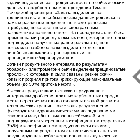
задачи выделения зон трещиноватости по сейсмическим
данным на карбонатном месторождении Тимано-
Печорской провинции: «Задача выделения зон
трещиноватости по сейсмическим данным решалась в
рамках различных подходов: по геометрическим
атрибутам, по когерентности, спектральным
разложениям волнового поля. На последнем этапе была
применена миграция дуплексных волн, которая не только
подтвердила полученные ранее результаты, но и
позволила наиболее четко выделить отдельные
линейные аномалии и ранжировать их по
проницаемости/экранируемости.
Вблизи продуктивного интервала по результатам
обработки электрометрии были выделены трещиноватые
прослои, с которыми и были связаны резкие скачки
кривых профиля притока, фиксирующие максимальный
объем (до 90%) притока нефти».
Высокая продуктивность скважин приурочена к
интервалам дробления плотных карбонатных пород в
месте пересечения ствола скважины с зоной развития
тектонических трещин; такие зоны разуплотнения
фиксируются гидродинамическими исследованиями
скважин и могут быть выявлены сейсмикой, что
подтверждается уверенным коэффициентом корреляции
(94%) и коэффициентом продуктивности скважин,
полученным по результатам статистического анализа
результирующего куба экстрагированных дуплексных