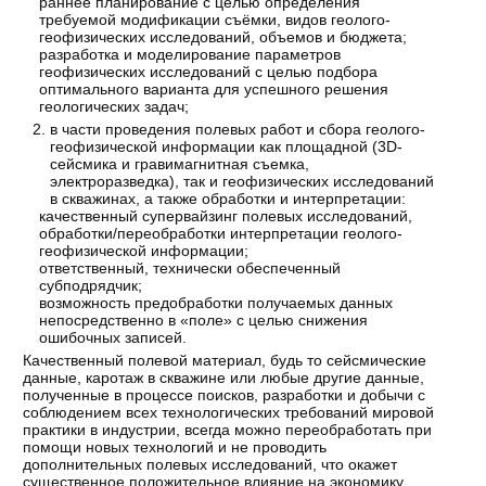
раннее планирование с целью определения
требуемой модификации съёмки, видов геолого-
геофизических исследований, объемов и бюджета;
разработка и моделирование параметров
геофизических исследований с целью подбора
оптимального варианта для успешного решения
геологических задач;
в части проведения полевых работ и сбора геолого-
геофизической информации как площадной (3D-
сейсмика и гравимагнитная съемка,
электроразведка), так и геофизических исследований
в скважинах, а также обработки и интерпретации:
качественный супервайзинг полевых исследований,
обработки/переобработки интерпретации геолого-
геофизической информации;
ответственный, технически обеспеченный
субподрядчик;
возможность предобработки получаемых данных
непосредственно в «поле» с целью снижения
ошибочных записей.
Качественный полевой материал, будь то сейсмические
данные, каротаж в скважине или любые другие данные,
полученные в процессе поисков, разработки и добычи с
соблюдением всех технологических требований мировой
практики в индустрии, всегда можно переобработать при
помощи новых технологий и не проводить
дополнительных полевых исследований, что окажет
существенное положительное влияние на экономику