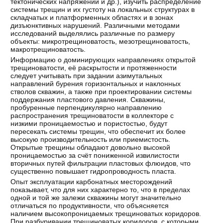
тектонических напряжений и др.), изучить распределение
системы трещин и их густоту на локальных структурах в
складчатых и платформенных областях и в зонах
дизъюнктивных нарушений. Различными методами
исследований выделялись различные по размеру
объекты: микротрещиноватость, мезотрещиноватость,
макротрещиноватость.
Информацию о доминирующих направлениях открытой
трещиноватости, её раскрытости и протяженности
следует учитывать при задании азимутальных
направлений бурения горизонтальных и наклонных
стволов скважин, а также при проектировании системы
поддержания пластового давления. Скважины,
пробуренные перпендикулярно направлению
распространения трещиноватости в коллекторе с
низкими проницаемостью и пористостью, будут
пересекать системы трещин, что обеспечит их более
высокую производительность или приемистость.
Открытые трещины обладают довольно высокой
проницаемостью за счёт пониженной извилистости
вторичных путей фильтрации пластовых флюидов, что
существенно повышает гидропроводность пласта.
Опыт эксплуатации карбонатных месторождений
показывает, что для них характерно то, что в пределах
одной и той же залежи скважины могут значительно
отличаться по продуктивности, что объясняется
наличием высокопроницаемых трещиноватых коридоров.
При разбуривании трещиноватых коридоров, с которыми