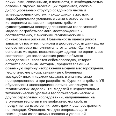
причинами, связанными, в частности, с необходимостью
освоения глубоко залегающих горизонтов, сложно
дислоцированных структур осадочного чехла и
углеводородных систем, находящихся в жестких
термобарических условиях в связи с естественным
истощением запасов и падением добычи,
существующими неопределенностями геологической
модели разрабатываемого месторождения и,
соответственно, с высокими геологическими и
финансовыми рисками. Правильность оценки рисков
зависит от наличия, полноты и достоверности данных, на
основе которых выполняется этот анализ. Одним из
основных методов, позволяющим адекватно оценить все
составляющие геологических рисков объекта
исследования, является сейсморазведка, которая
остается основным методом, предоставляющим
объемную картину изображения модели месторождения.
Геологические риски, связанные с бурением
малодебитных и «сухих» скважин, и значительные
неопределенности при разработке, бурении и добыче УВ
обусловлены «некондиционностью» используемых
геологических моделей, т.е. моделей с недостаточным
технологическим уровнем геолого-геофизических и
других отраслевых исследований, направленных на
уточнение геологии и петрофизических свойств
продуктивных пластов, их геометрии и распространения
по площади. Очевидно, что для опережающего
возмещения извлекаемых запасов и успешной