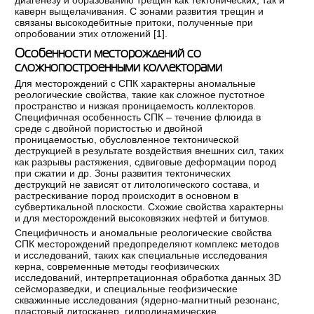
диагенезу и образованию трещин как тектонических, так и
каверн выщелачивания. С зонами развития трещин и
связаны высокодебитные притоки, полученные при
опробовании этих отложений [
1
].
Особенности месторождений со
сложнопостроенными коллекторами
Для месторождений с СПК характерны аномальные
реологические свойства, такие как сложное пустотное
пространство и низкая проницаемость коллекторов.
Специфичная особенность СПК – течение флюида в
среде с двойной пористостью и двойной
проницаемостью, обусловленное тектонической
деструкцией в результате воздействия внешних сил, таких
как разрывы растяжения, сдвиговые деформации пород
при сжатии и др. Зоны развития тектонических
деструкций не зависят от литологического состава, и
растрескивание пород происходит в основном в
субвертикальной плоскости. Схожие свойства характерны
и для месторождений высоковязких нефтей и битумов.
Специфичность и аномальные реологические свойства
СПК месторождений предопределяют комплекс методов
и исследований, таких как специальные исследования
керна, современные методы геофизических
исследований, интерпретационная обработка данных 3D
сейсморазведки, и специальные геофизические
скважинные исследования (ядерно-магнитный резонанс,
пластовый литосканер, гидродинамические