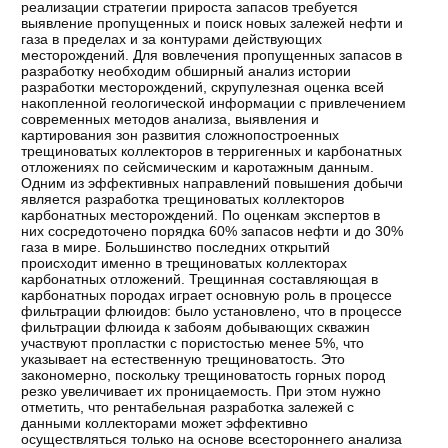
реализации стратегии прироста запасов требуется
выявление пропущенных и поиск новых залежей нефти и
газа в пределах и за контурами действующих
месторождений. Для вовлечения пропущенных запасов в
разработку необходим обширный анализ истории
разработки месторождений, скрупулезная оценка всей
накопленной геологической информации с привлечением
современных методов анализа, выявления и
картирования зон развития сложнопостроенных
трещиноватых коллекторов в терригенных и карбонатных
отложениях по сейсмическим и каротажным данным.
Одним из эффективных направлений повышения добычи
является разработка трещиноватых коллекторов
карбонатных месторождений. По оценкам экспертов в
них сосредоточено порядка 60% запасов нефти и до 30%
газа в мире. Большинство последних открытий
происходит именно в трещиноватых коллекторах
карбонатных отложений. Трещинная составляющая в
карбонатных породах играет основную роль в процессе
фильтрации флюидов: было установлено, что в процессе
фильтрации флюида к забоям добывающих скважин
участвуют пропластки с пористостью менее 5%, что
указывает на естественную трещиноватость. Это
закономерно, поскольку трещиноватость горных пород
резко увеличивает их проницаемость. При этом нужно
отметить, что рентабельная разработка залежей с
данными коллекторами может эффективно
осуществляться только на основе всестороннего анализа