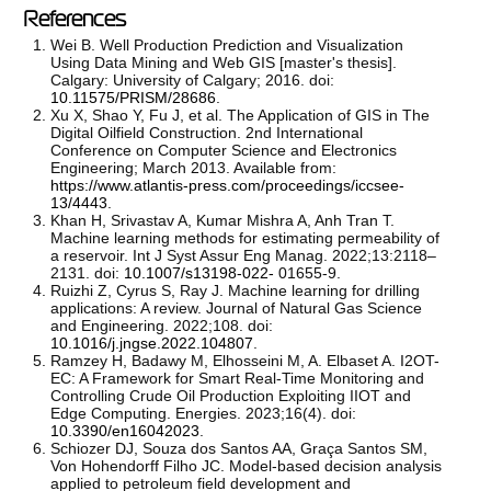
References
Wei B. Well Production Prediction and Visualization
Using Data Mining and Web GIS [master's thesis].
Calgary: University of Calgary; 2016. doi:
10.11575/PRISM/28686
.
Xu X, Shao Y, Fu J, et al. The Application of GIS in The
Digital Oilfield Construction. 2nd International
Conference on Computer Science and Electronics
Engineering; March 2013. Available from:
https://www.atlantis-press.com/proceedings/iccsee-
13/4443
.
Khan H, Srivastav A, Kumar Mishra A, Anh Tran T.
Machine learning methods for estimating permeability of
a reservoir. Int J Syst Assur Eng Manag. 2022;13:2118–
2131. doi:
10.1007/s13198-022-
01655-9.
Ruizhi Z, Cyrus S, Ray J. Machine learning for drilling
applications: A review. Journal of Natural Gas Science
and Engineering. 2022;108. doi:
10.1016/j.jngse.2022.104807
.
Ramzey H, Badawy M, Elhosseini M, A. Elbaset A. I2OT-
EC: A Framework for Smart Real-Time Monitoring and
Controlling Crude Oil Production Exploiting IIOT and
Edge Computing. Energies. 2023;16(4). doi:
10.3390/en16042023
.
Schiozer DJ, Souza dos Santos AA, Graça Santos SM,
Von Hohendorff Filho JC. Model-based decision analysis
applied to petroleum field development and