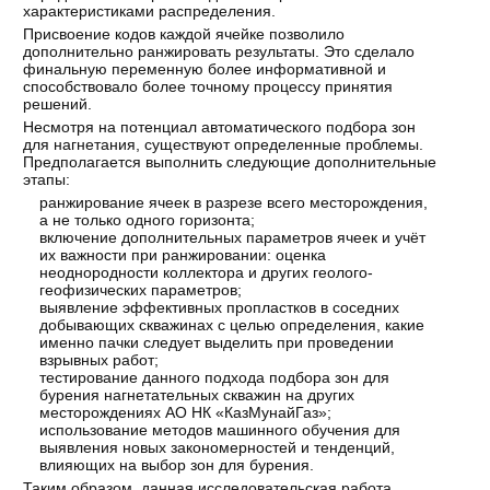
характеристиками распределения.
Присвоение кодов каждой ячейке позволило
дополнительно ранжировать результаты. Это сделало
финальную переменную более информативной и
способствовало более точному процессу принятия
решений.
Несмотря на потенциал автоматического подбора зон
для нагнетания, существуют определенные проблемы.
Предполагается выполнить следующие дополнительные
этапы:
ранжирование ячеек в разрезе всего месторождения,
а не только одного горизонта;
включение дополнительных параметров ячеек и учёт
их важности при ранжировании: оценка
неоднородности коллектора и других геолого-
геофизических параметров;
выявление эффективных пропластков в соседних
добывающих скважинах с целью определения, какие
именно пачки следует выделить при проведении
взрывных работ;
тестирование данного подхода подбора зон для
бурения нагнетательных скважин на других
месторождениях АО НК «КазМунайГаз»;
использование методов машинного обучения для
выявления новых закономерностей и тенденций,
влияющих на выбор зон для бурения.
Таким образом, данная исследовательская работа