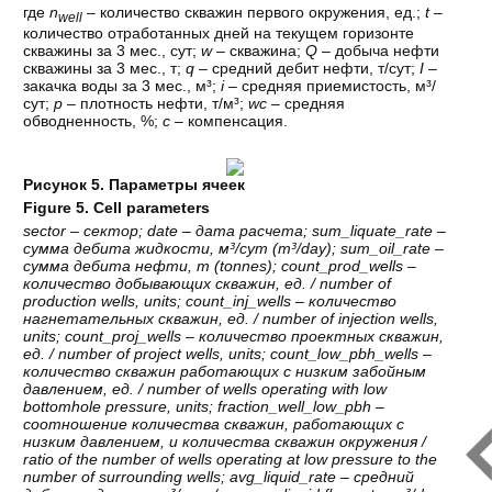
где
n
– количество скважин первого окружения, ед.;
t
–
well
количество отработанных дней на текущем горизонте
скважины за 3 мес., сут;
w
– скважина;
Q
– добыча нефти
скважины за 3 мес., т;
q
– средний дебит нефти, т/сут;
I
–
закачка воды за 3 мес., м³;
i
– средняя приемистость, м³/
сут;
p
– плотность нефти, т/м³;
wc
– средняя
обводненность, %;
c
– компенсация.
Рисунок 5. Параметры ячеек
Figure 5. Cell parameters
sector –
сектор
; date –
дата
расчета
; sum_liquate_rate –
сумма
дебита
жидкости
,
м
³/
сут
(m³/day); sum_oil_rate –
сумма
дебита
нефти
,
т
(tonnes); count_prod_wells –
количество
добывающих
скважин
,
ед
. / number of
production wells, units; count_inj_wells –
количество
нагнетательных
скважин
,
ед
. / number of injection wells,
units; count_proj_wells –
количество
проектных
скважин
,
ед
. / number of project wells, units; count_low_pbh_wells –
количество
скважин
работающих
с
низким
забойным
давлением
,
ед
. / number of wells operating with low
bottomhole pressure, units; fraction_well_low_pbh –
соотношение
количества
скважин
,
работающих
с
низким
давлением
,
и
количества
скважин
окружения
/
ratio of the number of wells operating at low pressure to the
number of surrounding wells; avg_liquid_rate –
средний