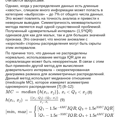
считаются выбросами.
Однако, когда у распределения данных есть длинные
«хвосты», слишком много информации может попасть в
категорию «выбросов» – до 7% от общего числа данных.
Это может повлиять на точность анализа и привести к
неверным выводам. Симметричность межквартильного
метода является ещё одной существенной проблемой.
Полученный «доверительный интервал» (1,5*IQR)
одинаков для как для малых, так и для больших значений
признака. Это означает, что многие аномалии с
«короткой» стороны распределения могут быть скрыты
этим интервалом.
По причине того, что данные не распределены
нормально, использование метода IQR для их
нормализации может быть некорректным. В связи с этим
был применён другой метод для вычисления
доверительного интервала – скорректированная
диаграмма размаха для асимметричных распределений.
Данный метод использует медианное отношение
(medcouple MC), которое измеряет асимметрию
одномерного распределения [
7
] (8–12):
M
C
=
m
e
d
i
a
n
h
x
i
,
x
j
,
x
i
<
Q
2
<
x
j
(8)
h
x
i
,
x
j
=
x
j
−
Q
2
−
Q
2
−
x
i
x
j
−
x
i
(9)
m
i
n
,
m
a
x
=
Q
1
−
1.5
e
−
4
M
C
I
Q
R
;
Q
3
+
1.5
e
3
M
C
I
Q
R
,
i
f
M
C
>
0