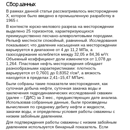
Сбор данных
В рамках данной статьи рассматривалось месторождение
Х, которое было введено в промышленную разработку в
1965 г.
В контексте юрско-мелового разреза на месторождении
выделено 25 горизонтов, характеризующихся
преимущественно песчано-алевролитовыми породами.
Рельеф местности спокойный, равнинный. Исследования
показывают, что давление насыщения на месторождении
варьируется в диапазоне от 4 до 11,2 МПа, а
газосодержание колеблется между 32,05 и 84,36 м³/т.
Объемный коэффициент доли изменяется от 1,078 до
1,264. Пластовая нефть месторождения обладает
разнообразными характеристиками: плотность
варьируется от 0,7601 до 0,8352 г/см³, а вязкость
находится в пределах 2,41–15,47 МПа•с.
Были собраны такие показатели месторождения, как
суточная добыча нефти, суточная закачка воды и
заключения гидродинамических исследований скважин
(далее – ГДИС) за 3 мес., предшествующих дате анализа.
Использовав собранные данные, были произведены
вычисления по среднему дебиту нефти и жидкости,
закачки воды, и определены условия работы скважины с
низким забойным давлением.
Для подтверждения работы скважины с низким забойным
давлением используется бинарный показатель. Если