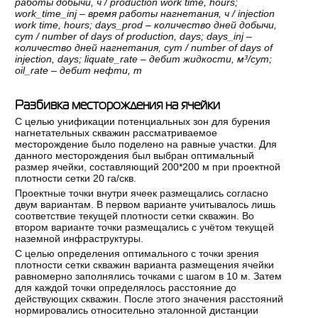
работы
добычи
,
ч
/ production work time, hours;
work_time_inj –
время
работы
нагнетания
,
ч
/ injection
work time, hours; days_prod –
количество
дней
добычи
,
сут
/ number of days of production, days; days_inj –
количество
дней
нагнетания
,
сут
/ number of days of
injection, days; liquate_rate –
дебит
жидкости
,
м
³/
сут
;
oil_rate –
дебит
нефти
,
т
Разбивка месторождения на ячейки
С целью унификации потенциальных зон для бурения
нагнетательных скважин рассматриваемое
месторождение было поделено на равные участки. Для
данного месторождения был выбран оптимальный
размер ячейки, составляющий 200*200 м при проектной
плотности сетки 20 га/скв.
Проектные точки внутри ячеек размещались согласно
двум вариантам. В первом варианте учитывалось лишь
соответствие текущей плотности сетки скважин. Во
втором варианте точки размещались с учётом текущей
наземной инфраструктуры.
С целью определения оптимального с точки зрения
плотности сетки скважин варианта размещения ячейки
равномерно заполнялись точками с шагом в 10 м. Затем
для каждой точки определялось расстояние до
действующих скважин. После этого значения расстояний
нормировались относительно эталонной дистанции