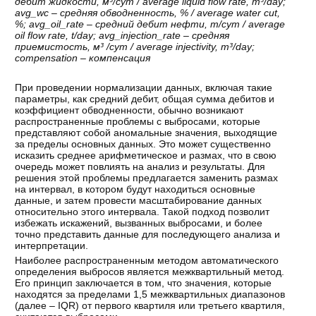
дебит
жидкости
,
м
³/
сут
/ average liquid flow rate, m³/day;
avg_wc –
средняя
обводненность
, % / average water cut,
%; avg_oil_rate –
средний
дебит
нефти
,
т
/
сут
/ average
oil flow rate, t/day; avg_injection_rate –
средняя
приемистость
,
м
³ /
сут
/ average injectivity, m³/day;
compensation –
компенсация
При проведении нормализации данных, включая такие
параметры, как средний дебит, общая сумма дебитов и
коэффициент обводненности, обычно возникают
распространенные проблемы с выбросами, которые
представляют собой аномальные значения, выходящие
за пределы основных данных. Это может существенно
исказить среднее арифметическое и размах, что в свою
очередь может повлиять на анализ и результаты. Для
решения этой проблемы предлагается заменить размах
на интервал, в котором будут находиться основные
данные, и затем провести масштабирование данных
относительно этого интервала. Такой подход позволит
избежать искажений, вызванных выбросами, и более
точно представить данные для последующего анализа и
интерпретации.
Наиболее распространенным методом автоматического
определения выбросов является межквартильный метод.
Его принцип заключается в том, что значения, которые
находятся за пределами 1,5 межквартильных диапазонов
(далее – IQR) от первого квартиля или третьего квартиля,