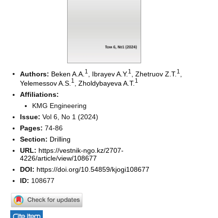
1
1
1
Authors:
Beken A.A.
,
Ibrayev A.Y.
,
Zhetruov Z.T.
,
1
1
Yelemessov A.S.
,
Zholdybayeva A.T.
Affiliations:
KMG Engineering
Issue:
Vol 6, No 1 (2024)
Pages:
74-86
Section:
Drilling
URL:
https://vestnik-ngo.kz/2707-
4226/article/view/108677
DOI:
https://doi.org/10.54859/kjogi108677
ID:
108677
Cite item