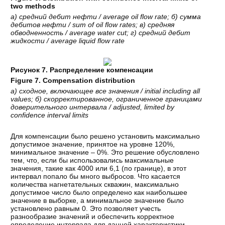
two methods
а
)
средний
дебит
нефти
/ average oil flow rate;
б
)
сумма
дебитов
нефти
/ sum of oil flow rates;
в
)
средняя
обводненность
/ average water cut;
г
)
средний
дебит
жидкости
/ average liquid flow rate
Рисунок 7. Распределение компенсации
Figure 7. Compensation distribution
а) сходное, включающее все значения / initial including all
values; б) скорректированное, ограниченное границами
доверительного интервала / adjusted, limited by
confidence interval limits
Для компенсации было решено установить максимально
допустимое значение, принятое на уровне 120%,
минимальное значение – 0%. Это решение обусловлено
тем, что, если бы использовались максимальные
значения, такие как 4000 или 6,1 (по границе), в этот
интервал попало бы много выбросов. Что касается
количества нагнетательных скважин, максимально
допустимое число было определено как наибольшее
значение в выборке, а минимальное значение было
установлено равным 0. Это позволяет учесть
разнообразие значений и обеспечить корректное
определение интервала для данной характеристики.