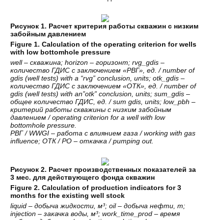
Рисунок 1. Расчет критерия работы скважин с низким
забойным давлением
Figure 1. Calculation of the operating criterion for wells
with low bottomhole pressure
well – скважина; horizon – горизонт; rvg_gdis –
ко
личество ГДИС с заключением «РВГ», ед. / number
of
gdis (well tests) with a “rvg” conclusion, units;
otk_gdis –
количество ГДИС с заключением «ОТК»,
ед. / number of
gdis (well tests) with an”otk” conclusion,
units; sum_gdis –
общее количество ГДИС, ед. / sum
gdis, units; low_pbh –
критерий работы скважины
с низким забойным
давлением / operating criterion
for a well with low
bottomhole pressure.
РВГ / WWGI – работа с влиянием газа / working
with gas
influence; ОТК / PO – откачка / pumping out.
Рисунок 2. Расчет производственных показателей за
3 мес. для действующего фонда скважин
Figure 2. Calculation of production indicators for 3
months for the existing well stock
liquid –
добыча
жидкости
,
м
³; oil –
добыча
нефти
,
т
;
injection –
закачка
воды
,
м
³; work_time_prod –
время