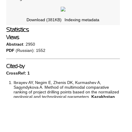
Download
(381KB)
Indexing metadata
Statistics
Views
Abstract
: 2950
PDF
(Russian): 1552
Cited-by
CrossRef: 1
Ibrayev AY, Negim E, Zhenis DK, Kurmashev A,
Sagyndykova A. Method of multimodal comparative
ranking of project drilling points based on the normalized
geological and technological parameters.
Kazakhstan
journal for oil & gas industry
. 2025;7(4):18. doi:
10.54859/kjogi108878
Dimensions