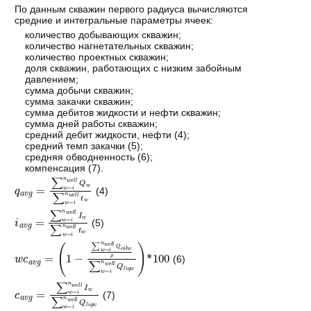
По данным скважин первого радиуса вычисляются
средние и интегральные параметры ячеек:
количество добывающих скважин;
количество нагнетательных скважин;
количество проектных скважин;
доля скважин, работающих с низким забойным
давлением;
сумма добычи скважин;
сумма закачки скважин;
сумма дебитов жидкости и нефти скважин;
сумма дней работы скважин;
средний дебит жидкости, нефти (4);
средний темп закачки (5);
средняя обводненность (6);
компенсация (7).
q
a
v
g
=
∑
w
=
i
n
w
e
l
l
Q
w
∑
w
=
i
n
w
e
l
l
t
w
(4)
i
a
v
g
=
∑
w
=
i
n
w
e
l
l
I
w
∑
w
=
i
n
w
e
l
l
t
w
(5)
w
c
a
v
g
=
1
−
∑
w
=
i
n
w
e
l
l
Q
o
i
l
w
ρ
∑
w
=
i
n
w
e
l
l
Q
l
i
q
w
*
100
(6)
c
a
v
g
=
∑
w
=
i
n
w
e
l
l
I
w
∑
w
=
i
n
w
e
l
l
Q
l
i
q
w
(7)