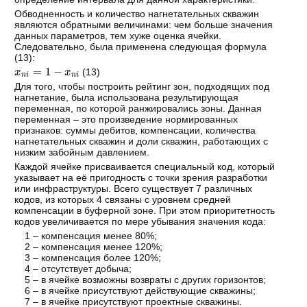
Обводненность и количество нагнетательных скважин
являются обратными величинами: чем больше значения
данных параметров, тем хуже оценка ячейки.
Следовательно, была применена следующая формула
(13):
x
n
i
=
1
−
x
n
i
(13)
Для того, чтобы построить рейтинг зон, подходящих под
нагнетание, была использована результирующая
переменная, по которой ранжировались зоны. Данная
переменная – это произведение нормированных
признаков: суммы дебитов, компенсации, количества
нагнетательных скважин и доли скважин, работающих с
низким забойным давлением.
Каждой ячейке присваивается специальный код, который
указывает на её пригодность с точки зрения разработки
или инфраструктуры. Всего существует 7 различных
кодов, из которых 4 связаны с уровнем средней
компенсации в буферной зоне. При этом приоритетность
кодов увеличивается по мере убывания значения кода:
1 – компенсация менее 80%;
2 – компенсация менее 120%;
3 – компенсация более 120%;
4 – отсутствует добыча;
5 – в ячейке возможны возвраты с других горизонтов;
6 – в ячейке присутствуют действующие скважины;
7 – в ячейке присутствуют проектные скважины.