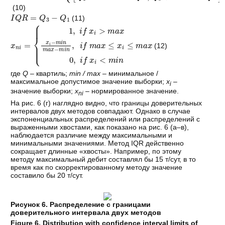
(10)
I
Q
R
=
Q
3
−
Q
1
(11)
x
n
i
=
1,
i
f
x
i
>
m
a
x
x
i
−
m
i
n
m
a
x
−
m
i
n
,
i
f
m
a
x
≤
x
i
≤
m
a
x
0,
i
f
x
i
(12)
где
Q
– квартиль;
min / max
– минимальное /
максимальное допустимое значение выборки;
x
–
i
значение выборки;
x
– нормированное значение.
ni
На рис. 6 (г) наглядно видно, что границы доверительных
интервалов двух методов совпадают. Однако в случае
экспоненциальных распределений или распределений с
выраженными хвостами, как показано на рис. 6 (а–в),
наблюдается различие между максимальными и
минимальными значениями. Метод IQR действенно
сокращает длинные «хвосты». Например, по этому
методу максимальный дебит составлял бы 15 т/сут, в то
время как по скорректированному методу значение
составило бы 20 т/сут.
Рисунок 6. Распределение с границами
доверительного интервала двух методов
Figure 6. Distribution with confidence interval limits of