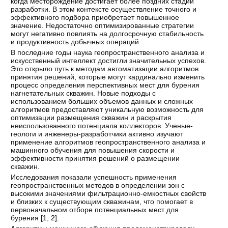
когда месторождение достигает более поздних стадий
разработки. В этом контексте осуществление точного и
эффективного подбора приобретает повышенное
значение. Недостаточно оптимизированные стратегии
могут негативно повлиять на долгосрочную стабильность
и продуктивность добычных операций.
В последние годы наука геопространственного анализа и
искусственный интеллект достигли значительных успехов.
Это открыло путь к методам автоматизации алгоритмов
принятия решений, которые могут кардинально изменить
процесс определения перспективных мест для бурения
нагнетательных скважин. Новые подходы с
использованием больших объемов данных и сложных
алгоритмов предоставляют уникальную возможность для
оптимизации размещения скважин и раскрытия
неиспользованного потенциала коллекторов. Ученые-
геологи и инженеры-разработчики активно изучают
применение алгоритмов геопространственного анализа и
машинного обучения для повышения скорости и
эффективности принятия решений о размещении
скважин.
Исследования показали успешность применения
геопространственных методов в определении зон с
высокими значениями фильтрационно-емкостных свойств
и близких к существующим скважинам, что помогает в
первоначальном отборе потенциальных мест для
бурения [
1
,
2
].