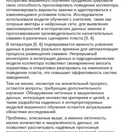
Алгоритмы машинного обучения продемонстрировали
свою способность прогнозировать поведение коллектора,
оптимизировать варианты закачки и адаптироваться к
изменяющимся условиям пласта. Исследователи
использовали модели обучения с учителем, такие как
опорные векторы и нейронные сети, для выявления
закономерностей в исторических данных закачки и
прогнозирования производительности нагнетательных
скважин в различных сценариях пласта [
3
,
4
].
В литературе [
5
,
6
] подчеркивается важность усвоения
данных в режиме реального времени для автоматизации
процесса размещения скважин. Непрерывный
мониторинг и интеграция данных в гидродинамические
модели коллектора позволяют своевременно вносить
коррективы и оперативно реагировать на изменения в
поведении пласта, что повышает эффективность систем
заводнения.
Тем не менее, несмотря на значительный прогресс,
остаются вопросы, требующие дополнительного
изучения. Обнаружение неточных и зашумленных
данных, интеграция множества критериев и целей, а
также разработка надежных и интерпретируемых
моделей машинного обучения остаются актуальными
областями исследований.
Проблемы, описанные выше, а именно неточность,
малое количество и зашумлённость данных, не
позволяют рассчитывать надёжные прогнозные
показатели с помощью комплексных моделей, поэтому