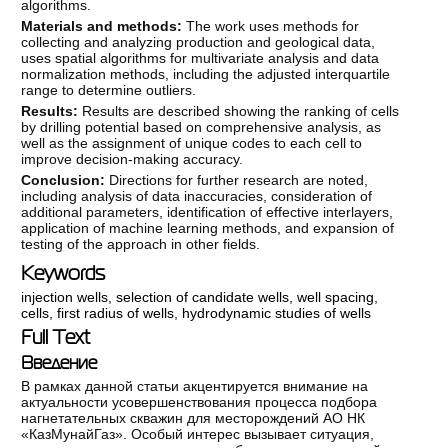
algorithms.
Materials and methods:
The work uses methods for
collecting and analyzing production and geological data,
uses spatial algorithms for multivariate analysis and data
normalization methods, including the adjusted interquartile
range to determine outliers.
Results:
Results are described showing the ranking of cells
by drilling potential based on comprehensive analysis, as
well as the assignment of unique codes to each cell to
improve decision-making accuracy.
Conclusion:
Directions for further research are noted,
including analysis of data inaccuracies, consideration of
additional parameters, identification of effective interlayers,
application of machine learning methods, and expansion of
testing of the approach in other fields.
Keywords
injection wells
,
selection of candidate wells
,
well spacing
,
cells
,
first radius of wells
,
hydrodynamic studies of wells
Full Text
Введение
В рамках данной статьи акцентируется внимание на
актуальности усовершенствования процесса подбора
нагнетательных скважин для месторождений АО НК
«КазМунайГаз». Особый интерес вызывает ситуация,