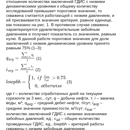
отношение количества заключений ГДИС с низкими
динамическими уровнями к общему количеству
исследований превышает пороговое значение, то
скважина считается работающей с низким давлением, и
ей присваивается значение критерия, равное единице,
как показано на рис. 1. В противном случае скважина
характеризуется удовлетворительным забойным
давлением и получает показатель со значением, равным
нулю. В данной работе пороговое значение для доли
заключений с низким динамическим уровнем принято
равным 75% (1–3):
q
a
v
g
=
∑
j
=
1
t
q
j
t
(1)
i
a
v
g
=
∑
j
=
1
t
i
j
t
(2)
l
o
w
p
b
h
=
1,
i
f
c
l
o
w
c
a
l
l
>
0.75
0,
o
t
h
e
r
w
i
s
e
(3)
где
t
– количество отработанных дней на текущем
горизонте за 3 мес., сут;
q
– добыча нефти, т;
i
– закачка
воды, м³;
q
– средний дебит нефти, т/сут;
i
–
avg
avg
среднее значение приемистости, м³/сут;
с
–
low
количество заключений ГДИС с низкими значениями
забойных давлений, ед.;
c
– общее количество
all
проведенных ГДИС, ед.;
lowpbh
– критерий работы
скважины с низким забойным давлением.