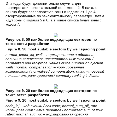
Эти коды будут дополнительно служить для
ранжирования окончательной переменной. В начале
списка будут располагаться зоны с кодами от 1 до 4,
отсортированные по заключительному параметру. Затем
идут зоны с кодами 5 и 6, а в конце списка будут зоны с
кодом 7.
Рисунок 8. 50 наиболее подходящих секторов по
точке сетки разработки
Figure 8. 50 most suitable sectors by well spacing point
normal_count_inj_well –
нормированная
и
обратная
величина
количества
нагнетательных
скважин
/
normalized and reciprocal values of the number of injection
wells; normal_compensation –
нормированная
компенсация
/ normalized compensation; rating –
тоговый
показатель
ранжирования
/ summary ranking indicator
Рисунок 9. 20 наиболее подходящих секторов по
точке сетке разработки
Figure 9. 20 most suitable sectors by well spacing point
code_inj –
код
ячейки
/ cell code; normal_sum_oil_rate –
нормированная
сумма
дебитов
/ normalized sum of flow
rates; normal_avg_wc –
нормированная
средняя