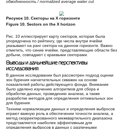
обводненность
/ normalized average water cut
Рисунок 10. Секторы на X горизонте
Figure 10.
Sectors on the X horizon
Рис. 10 иллюстрирует карту секторов, которая была
упорядочена по рейтингу, где числа внутри ячейки
указывают на ранг сектора на данном горизонте. Важно
отметить, что синие ячейки, представляющие области без
добычи, совпадают с краевыми секторами.
Выводы и дальнейшие перспективы
исследования
В данном исследовании был рассмотрен подход оценки
зон бурения нагнетательных скважин на основе
показателей работы действующего фонда. Внимание
было уделено изучению алгоритмов для сбора и
обработки данных, проведению анализа, а также
разработке методов для определения оптимальных зон
для бурения.
Техники нормализации данных и определения выбросов
играют важную роль в обеспечении точности анализа, а
метод скорректированного межквартильного диапазона
представляется наиболее эффективным для
определения выбросов в данных с различными